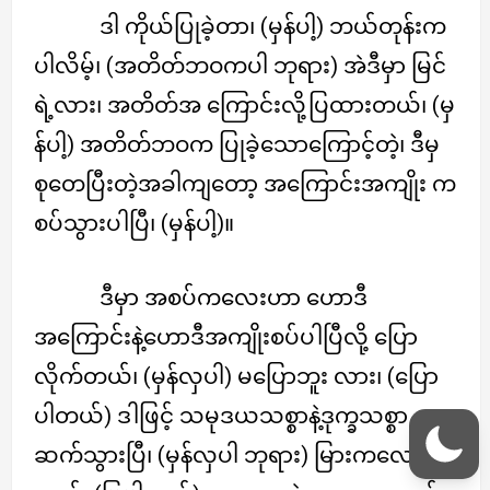
ဒါ ကိုယ်ပြုခဲ့တာ၊ (မှန်ပါ့) ဘယ်တုန်းက
ပါလိမ့်၊ (အတိတ်ဘဝကပါ ဘုရား) အဲဒီမှာ မြင်
ရဲ့လား၊ အတိတ်အ ကြောင်းလို့ပြထားတယ်၊ (မှ
န်ပါ့) အတိတ်ဘဝက ပြုခဲ့သောကြောင့်တဲ့၊ ဒီမှ
စုတေပြီးတဲ့အခါကျတော့ အကြောင်းအကျိုး က
စပ်သွားပါပြီ၊ (မှန်ပါ့)။
ဒီမှာ အစပ်ကလေးဟာ ဟောဒီ
အကြောင်းနဲ့ဟောဒီအကျိုးစပ်ပါပြီလို့ ပြော
လိုက်တယ်၊ (မှန်လှပါ) မပြောဘူး လား၊ (ပြော
ပါတယ်) ဒါဖြင့် သမုဒယသစ္စာနဲ့ဒုက္ခသစ္စာ
ဆက်သွားပြီ၊ (မှန်လှပါ ဘုရား) မြားကလေးပြ