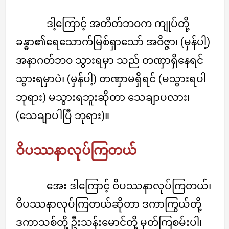
ဒါ့ကြောင့် အတိတ်ဘဝက ကျုပ်တို့
ခန္ဓာ၏ရေသောက်မြစ်ရှာသော် အဝိဇ္ဇာ၊ (မှန်ပါ့)
အနာဂတ်ဘဝ သွားရမှာ သည် တဏှာရှိနေရင်
သွားရမှာပဲ၊ (မှန်ပါ့) တဏှာမရှိရင် (မသွားရပါ
ဘုရား) မသွားရဘူးဆိုတာ သေချာပလား၊
(သေချာပါပြီ ဘုရား)။
ဝိပဿနာလုပ်ကြတယ်
အေး ဒါကြောင့် ဝိပဿနာလုပ်ကြတယ်၊
ဝိပဿနာလုပ်ကြတယ်ဆိုတာ ဒကာကြွယ်တို့
ဒကာသစ်တို့ ဦးသန်းမောင်တို့ မှတ်ကြစမ်းပါ၊