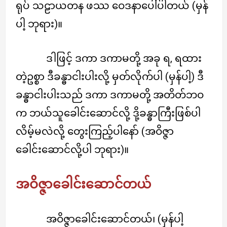
ရုပ် သဠာယတန ဖဿ ဝေဒနာပေါ်ပါတယ် (မှန်
ပါ့ ဘုရား)။
ဒါဖြင့် ဒကာ ဒကာမတို့ အခု ရ, ရထား
တဲ့ဥစ္စာ ဒီခန္ဓာငါးပါးလို့ မှတ်လိုက်ပါ (မှန်ပါ့) ဒီ
ခန္ဓာငါးပါးသည် ဒကာ ဒကာမတို့ အတိတ်ဘဝ
က ဘယ်သူခေါင်းဆောင်လို့ ဒို့ခန္ဓာကြီးဖြစ်ပါ
လိမ့်မလဲလို့ တွေးကြည့်ပါနော် (အဝိဇ္ဇာ
ခေါင်းဆောင်လို့ပါ ဘုရား)။
အဝိဇ္ဇာခေါင်းဆောင်တယ်
အဝိဇ္ဇာခေါင်းဆောင်တယ်၊ (မှန်ပါ့