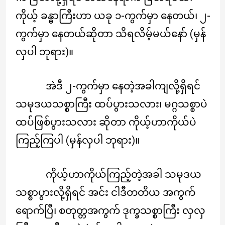
ကိုယ့် ခန္ဓာကြီးဟာ ယခု ၁-ကွက်မှာ နေတယ်၊ ၂-
ကွက်မှာ နေတယ်ဆိုတာ သိရလိမ့်မယ်နော် (မှန်
လှပါ ဘုရား)။
အဲဒီ ၂-ကွက်မှာ နေတဲ့အခါကျလို့ရှိရင်
သမုဒယသစ္စာကြီး ထပ်ပွားသလား၊ မဂ္ဂသစ္စာပဲ
ထပ်ဖြစ်ပွားသလား ဆိုတာ ကိုယ့်ဟာကိုယ်ပဲ
ကြည့်ကြပါ (မှန်လှပါ ဘုရား)။
ကိုယ့်ဟာကိုယ်ကြည့်တဲ့အခါ သမုဒယ
သစ္စာပွားလို့ရှိရင် အင်း ငါဒီတတိယ အကွက်
ရောက်ပြီ၊ စတုတ္တအကွက် ဒုက္ခသစ္စာကြီး လှလှ