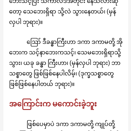
ဘေးသင့်ပြီး သကာလဒီအတိုင်း နေသလားဆို
တော့ သေဘေးရှိရာ သို့လဲ သွားနေတယ်၊ (မှန်
လှပါ ဘုရား)။
ဪ ဒီခန္ဓာကြီးဟာ ဒကာ ဒကာမတို့ အို
ဘေးက သင့်နာဘေးကသင့်၊ သေမဘေးရှိရာသို့
သွား၊ ယခု ခန္ဓာ ကြီးဟာ၊ (မှန်လှပါ ဘုရား) ဘာ
သစ္စာတွေ ဖြစ်ဖြစ်နေပါလိမ့်၊ (ဒုက္ခသစ္စာတွေ
ဖြစ်ဖြစ်နေပါတယ် ဘုရား)။
အကြောင်းက မကောင်းခဲ့ဘူး
ဖြစ်ပေမှာပဲ ဒကာ ဒကာမတို့ ကျုပ်တို့