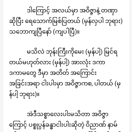
ဒါကြောင့် အလယ်မှာ အဝိဇ္ဇာနဲ့ တဏှာ
ဆိုပြီး ရေသောက်မြစ်ပြတယ် (မှန်လှပါ ဘုရား)
သဘောကျပြီနော် (ကျပါပြီ)။
မသိလဲ ဘုန်းကြီးကိုမေး (မှန်ပါ့) မြင်ရ
တယ်မဟုတ်လား (မှန်ပါ့) အားလုံး ဒကာ
ဒကာမတွေ ဒီမှာ အတိတ် အကြောင်း
အခြင်းအရာ ငါးပါးမှာ အဝိဇ္ဇာကစ, ပါတယ် (မှ
န်ပါ့ ဘုရား)။
အဲဒီသစ္စာလေးပါးမသိတာ အဝိဇ္ဇာ
ကြောင့် ပစ္စုပ္ပန်ခန္ဓာငါးပါးဆိုတဲ့ ဝိညာဏ် နာမ်