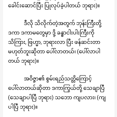
ခေါင်းဆောင်ပြီး ပြုလုပ်ခဲ့ပါတယ် ဘုရား)။
ဒီလို သိလိုက်တဲ့အတွက် ဘုန်းကြီးတို့
ဒကာ ဒကာမတွေမှာ ဒို့ ခန္ဓာငါးပါးကြီးကို
သိကြား, ဗြဟ္မာ, ဘုရားလာ ပြီး ဖန်ဆင်းတာ
မဟုတ်ဘူးဆိုတာ ပေါ်လာတယ်၊ (ပေါ်လာပါ
တယ် ဘုရား)။
အဝိဇ္ဇာ၏ စွမ်းရည်သတ္တိကြောင့်
ပေါ်လာတယ်ဆိုတာ ဒကာကြွယ်တို့ သေချာပြီ
(သေချာပါပြီ ဘုရား) သဘော ကျပလား၊ (ကျ
ပါပြီ ဘုရား)။