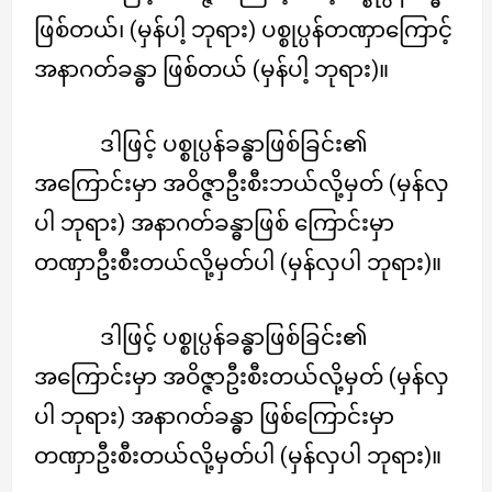
ဖြစ်တယ်၊ (မှန်ပါ့ ဘုရား) ပစ္စုပ္ပန်တဏှာကြောင့်
အနာဂတ်ခန္ဓာ ဖြစ်တယ် (မှန်ပါ့ ဘုရား)။
ဒါဖြင့် ပစ္စုပ္ပန်ခန္ဓာဖြစ်ခြင်း၏
အကြောင်းမှာ အဝိဇ္ဇာဦးစီးဘယ်လို့မှတ် (မှန်လှ
ပါ ဘုရား) အနာဂတ်ခန္ဓာဖြစ် ကြောင်းမှာ
တဏှာဦးစီးတယ်လို့မှတ်ပါ (မှန်လှပါ ဘုရား)။
ဒါဖြင့် ပစ္စုပ္ပန်ခန္ဓာဖြစ်ခြင်း၏
အကြောင်းမှာ အဝိဇ္ဇာဦးစီးတယ်လို့မှတ် (မှန်လှ
ပါ ဘုရား) အနာဂတ်ခန္ဓာ ဖြစ်ကြောင်းမှာ
တဏှာဦးစီးတယ်လို့မှတ်ပါ (မှန်လှပါ ဘုရား)။