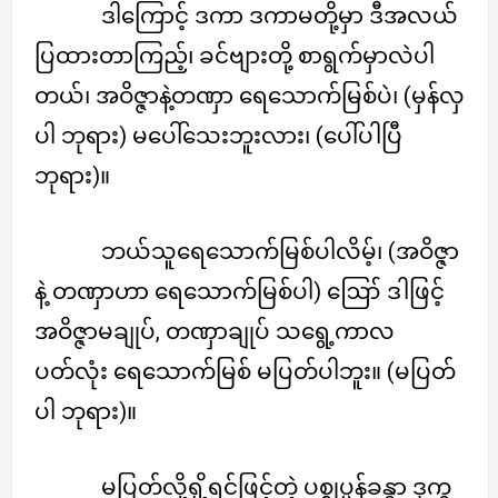
ဒါကြောင့် ဒကာ ဒကာမတို့မှာ ဒီအလယ်
ပြထားတာကြည့်၊ ခင်ဗျားတို့ စာရွက်မှာလဲပါ
တယ်၊ အဝိဇ္ဇာနဲ့တဏှာ ရေသောက်မြစ်ပဲ၊ (မှန်လှ
ပါ ဘုရား) မပေါ်သေးဘူးလား၊ (ပေါ်ပါပြီ
ဘုရား)။
ဘယ်သူရေသောက်မြစ်ပါလိမ့်၊ (အဝိဇ္ဇာ
နဲ့ တဏှာဟာ ရေသောက်မြစ်ပါ) ဪ ဒါဖြင့်
အဝိဇ္ဇာမချုပ်, တဏှာချုပ် သရွေ့ကာလ
ပတ်လုံး ရေသောက်မြစ် မပြတ်ပါဘူး။ (မပြတ်
ပါ ဘုရား)။
မပြတ်လို့ရှိ့ရင်ဖြင့်တဲ့ ပစ္စုပ္ပန်ခန္ဓာ ဒုက္ခ