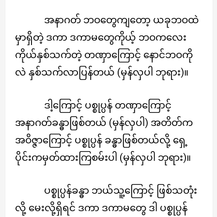
အနာဂတ် ဘဝတွေကျတော့ ယခုဘဝထဲ
မှာရှိတဲ့ ဒကာ ဒကာမတွေကိုယ့် ဘဝကလေး
ကိုယ်နှစ်သက်တဲ့ တဏှာကြောင့် နောင်ဘဝကို
လဲ နှစ်သက်လာပြန်တယ် (မှန်လှပါ ဘုရား)။
ဒါ့ကြောင့် ပစ္စုပ္ပန် တဏှာကြောင့်
အနာဂတ်ခန္ဓာဖြစ်တယ် (မှန်လှပါ) အတိတ်က
အဝိဇ္ဇာကြောင့် ပစ္စုပ္ပန် ခန္ဓာဖြစ်တယ်လို့ ရှေ့
ပိုင်းကမှတ်ထားကြစမ်းပါ (မှန်လှပါ ဘုရား)။
ပစ္စုပ္ပန်ခန္ဓာ ဘယ်သူ့ကြောင့် ဖြစ်သတုံး
လို့ မေးလို့ရှိရင် ဒကာ ဒကာမတွေ ဒါ ပစ္စုပ္ပန်