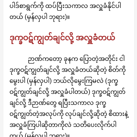
ပါဒ်စာရွက်ကို ထပ်ပြီးသကာလ အလှူခံနိုင်ပါ
တယ် (မှန်လှပါ ဘုရား)။
ဒုက္ခဝဋ်ကျွတ်ချင်လို့ အလှူခံတယ်
ဉာဏ်ကတော့ ခုနက ပြောတဲ့အတိုင်း ငါ
ဒုက္ခဝဋ်ကျွတ်ချင်လို့ အလှူခံတယ်ဆိုတဲ့ စိတ်ကို
မွေးပါ (မှန်လှပါ) ဘယ်လိုမွေးကြမလဲ (ဒုက္ခ
ဝဋ်ကျွတ်ချင်လို့ အလှူခံပါတယ်) ဒုက္ခဝဋ်ကျွတ်
ချင်လို့ ဒီဉာဏ်တွေ ရပြီးသကာလ ဒုက္ခ
ဝဋ်ကျွတ်တဲ့အလုပ်ကို လုပ်ချင်လို့ဆိုတဲ့ စိထားနဲ့
အလှူခံကြပါဆိုတာကိုလဲ သတိပေးလိုက်ပါ
တယ် (မှန်လှပါ ဘုရား)။