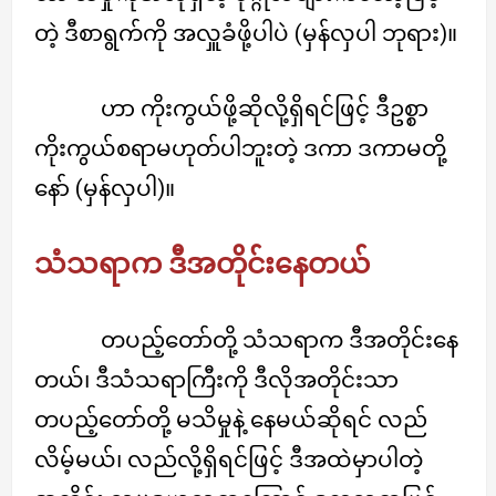
တဲ့ ဒီစာရွက်ကို အလှူခံဖို့ပါပဲ (မှန်လှပါ ဘုရား)။
ဟာ ကိုးကွယ်ဖို့ဆိုလို့ရှိရင်ဖြင့် ဒီဥစ္စာ
ကိုးကွယ်စရာမဟုတ်ပါဘူးတဲ့ ဒကာ ဒကာမတို့
နော် (မှန်လှပါ)။
သံသရာက ဒီအတိုင်းနေတယ်
တပည့်တော်တို့ သံသရာက ဒီအတိုင်းနေ
တယ်၊ ဒီသံသရာကြီးကို ဒီလိုအတိုင်းသာ
တပည့်တော်တို့ မသိမှုနဲ့ နေမယ်ဆိုရင် လည်
လိမ့်မယ်၊ လည်လို့ရှိရင်ဖြင့် ဒီအထဲမှာပါတဲ့