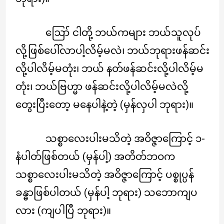
ဪ ငါတို့ ဘယ်ကများ ဘယ်သူလုပ်
လို့ဖြစ်ပေါ်လာပါ့လိမ့်မလဲ၊ ဘယ်ဘုရားဖန်ဆင်း
လို့ပါလိမ့်မတုံး၊ ဘယ် နတ်ဖန်ဆင်းလို့ပါလိမ့်မ
တုံး၊ ဘယ်ဗြဟ္မာ ဖန်ဆင်းလို့ပါလိမ့်မလဲလို့
တွေးပြီးတော့ မနေပါနဲ့တဲ့ (မှန်လှပါ ဘုရား)။
သစ္စာလေးပါးမသိတဲ့ အဝိဇ္ဇာကြောင့် ၁-
နံပါတ်ဖြစ်တယ် (မှန်ပါ့) အတိတ်ဘဝက
သစ္စာလေးပါးမသိတဲ့ အဝိဇ္ဇာကြောင့် ပစ္စုပ္ပန်
ခန္ဓာဖြစ်ပါတယ် (မှန်ပါ့ ဘုရား) သဘောကျပ
လား (ကျပါပြီ ဘုရား)။