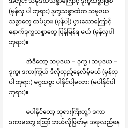
အတိုင်း သမုဒယသစ္စာကြောင့် ဒုက္ခသစ္စာဖြစ်
(မှန်လှ ပါ ဘုရား) ဒုက္ခသစ္စာထဲက သမုဒယ
သစ္စာတွေ ထပ်ပွား၊ (မှန်ပါ့) ပွားသောကြောင့်
နောက်ဒုက္ခသစ္စာတွေ ပြန်မြန်ရ မယ် (မှန်လှပါ
ဘုရား)။
အဲဒီတော့ သမုဒယ – ဒုက္ခ ၊ သမုဒယ –
ဒုက္ခ၊ ဒကာကြွယ် ဒီလိုလှည့်နေလိမ့်မယ် (မှန်လှ
ပါ ဘုရား) မဂ္ဂသစ္စာ ပါနိုင်ပါ့မလား (မပါနိုင်ပါ
ဘုရား)။
မပါနိုင်တော့ ဘုရားကြီးတု့ိ ဒကာ
ဒကာမတွေ ဪ ဘယ်လိုဖြတ်မှ၊ အခုလည်နေ