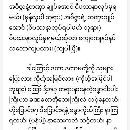
အဝိဇ္ဇာနဲ့တဏှာ ချုပ်အောင် ဝိပဿနာလုပ်မှရ
မယ်၊ (မှန်လှပါ ဘုရား) အဝိဇ္ဇာရဲ့ တဏှာချုပ်
အောင် (ဝိပဿနာလုပ်ရပါမယ် ဘုရား)
ဝိပဿနာလုပ်မှရမယ်ဆိုတာ ကျေကျေနပ်နပ်
သဘောကျပလား၊ (ကျပါပြီ)။
ဒါကြောင့် ဒကာ ဒကာမတို့ကို သူများ
ပြောလား ကိုယ့်အမြင်လား၊ (ကိုယ့်အမြင်ပါ
ဘုရား) ဪ ဒို့အခု တရားနာနေတဲ့ခန္ဓာငါးပါး
ကြီးဟာ ခဏခဏအိုဘေးကြီးလဲ သင့်နေတယ်၊
ဟိုပြောင်းရ၊ ဒီပြောင်းရနဲ့ ခန္ဓာကိုယ်ကြီး နာကြ
ရတယ်၊ (မှန်ပါ့) နာဘေးကလဲ သင့်တယ်၊ နာ