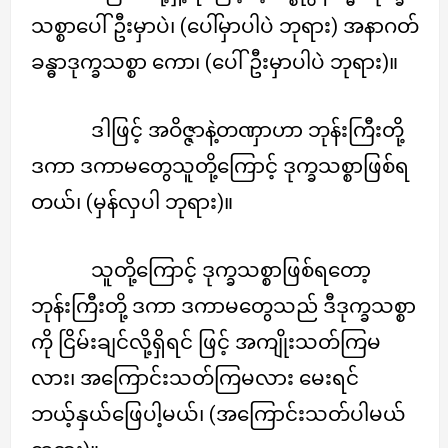
သစ္စာပေါ်ဦးမှာပဲ၊ (ပေါ်မှာပါပဲ ဘုရား) အနာဂတ်
ခန္ဓာဒုက္ခသစ္စာ ကော၊ (ပေါ်ဦးမှာပါပဲ ဘုရား)။
ဒါဖြင့် အဝိဇ္ဇာနဲ့တဏှာဟာ ဘုန်းကြီးတို့
ဒကာ ဒကာမတွေသူတို့ကြောင့် ဒုက္ခသစ္စာဖြစ်ရ
တယ်၊ (မှန်လှပါ ဘုရား)။
သူတို့ကြောင့် ဒုက္ခသစ္စာဖြစ်ရတော့
ဘုန်းကြီးတို့ ဒကာ ဒကာမတွေသည် ဒီဒုက္ခသစ္စာ
ကို ငြိမ်းချင်လို့ရှိရင် ဖြင့် အကျိုးသတ်ကြမ
လား၊ အကြောင်းသတ်ကြမလား မေးရင်
ဘယ့်နှယ်ဖြေပါ့မယ်၊ (အကြောင်းသတ်ပါမယ်