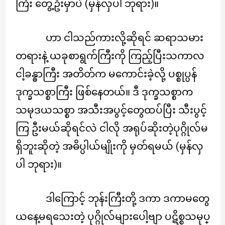
ကြီး တွေ့ဦးမှာပဲ (မှန်လှပါ ဘုရား)။
ဟာ ငါသည်ကားလို့ဆိုရင် ဆရာသမား
တရားနဲ့ ယခုစာရွက်ကြီးကို ကြည့်ပြီးသကာလ
ငါ့ခန္ဓာကြီး အတိတ်က မကောင်းခဲ့လို့ ပစ္စုပ္ပန်
ဒုက္ခသစ္စာကြီး ဖြစ်နေတယ်။ ဒီ ဒုက္ခသစ္စာက
သမုဒယသစ္စာ အသီးအပွင့်တွေထပ်ပြီး သီးပွင့်
ကြ ဦးမယ်ဆိုရင်လဲ ငါလို အရုပ်ဆိုးတဲ့ပုဂ္ဂိုလ်မ
ရှိဘူးဆိုတဲ့ အဓိပ္ပါယ်မျိုးကို မှတ်ရမယ် (မှန်လှ
ပါ ဘုရား)။
ဒါကြောင့် ဘုန်းကြီးတို့ ဒကာ ဒကာမတွေ
ယနေ့မရသေးတဲ့ ပုဂ္ဂိုလ်များပေါ့ဗျာ ပဋိစ္စသမုပ္