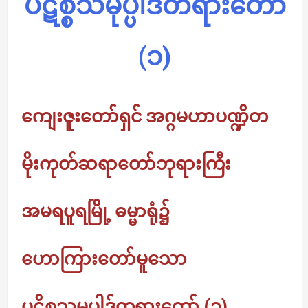
ပဋိစ္စသမုပ္ပါဒ်တရားတော်
(၁)
ကျေးဇူးတော်ရှင် အဂ္ဂမဟာပဏ္ဍိတ
မိုးကုတ်ဆရာတော်ဘုရားကြီး
အမရပူရမြို့ ဓမ္မာရုံ၌
ဟောကြားတော်မူသော
ပဋိစ္စသမုပ္ပါဒ်တရားတော် (၁)