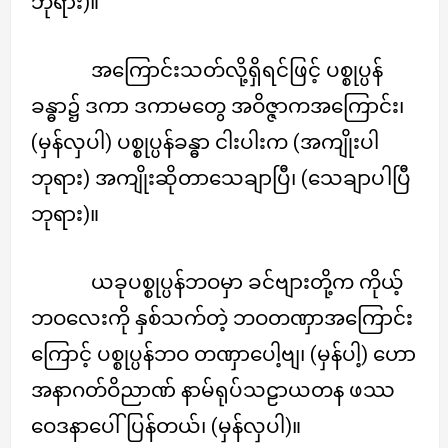
ဘုရား)။
အကြောင်းသတ်လို့ရှိရင်ဖြင့် ပစ္စုပ္ပန်
ခန္ဓာ၌ ဒကာ ဒကာမတွေ အဝိဇ္ဇာကအကြောင်း၊
(မှန်လှပါ) ပစ္စုပ္ပန်ခန္ဓာ ငါးပါးက (အကျိုးပါ
ဘုရား) အကျိုးဆိုတာသေချာပြီ၊ (သေချာပါပြီ
ဘုရား)။
ယခုပစ္စုပ္ပန်ဘဝမှာ ခင်ဗျားတို့က ကိုယ့်
ဘဝလေးကို နှစ်သက်တဲ့ ဘဝတဏှာအကြောင်း
ကြောင့် ပစ္စုပ္ပန်ဘဝ တဏှာပေါ့ဗျ၊ (မှန်ပါ့) ဟော
အနာဂတ်ဝိညာဏ် နာမ်ရုပ်သဠာယတန ဖဿ
ဝေဒနာပေါ်ပြန်တယ်၊ (မှန်လှပါ)။