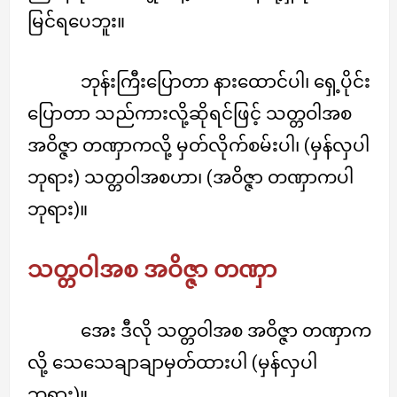
မြင်ရပေဘူး။
ဘုန်းကြီးပြောတာ နားထောင်ပါ၊ ရှေ့ပိုင်း
ပြောတာ သည်ကားလို့ဆိုရင်ဖြင့် သတ္တဝါအစ
အဝိဇ္ဇာ တဏှာကလို့ မှတ်လိုက်စမ်းပါ၊ (မှန်လှပါ
ဘုရား) သတ္တဝါအစဟာ၊ (အဝိဇ္ဇာ တဏှာကပါ
ဘုရား)။
သတ္တဝါအစ အဝိဇ္ဇာ တဏှာ
အေး ဒီလို သတ္တဝါအစ အဝိဇ္ဇာ တဏှာက
လို့ သေသေချာချာမှတ်ထားပါ (မှန်လှပါ
ဘုရား)။