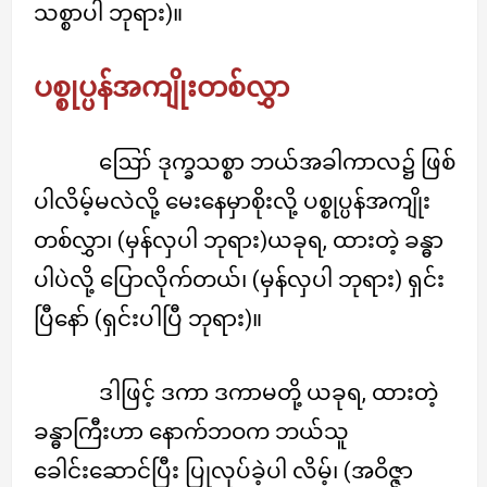
သစ္စာပါ ဘုရား)။
ပစ္စုပ္ပန်အကျိုးတစ်လွှာ
ဪ ဒုက္ခသစ္စာ ဘယ်အခါကာလ၌ ဖြစ်
ပါလိမ့်မလဲလို့ မေးနေမှာစိုးလို့ ပစ္စုပ္ပန်အကျိုး
တစ်လွှာ၊ (မှန်လှပါ ဘုရား)ယခုရ, ထားတဲ့ ခန္ဓာ
ပါပဲလို့ ပြောလိုက်တယ်၊ (မှန်လှပါ ဘုရား) ရှင်း
ပြီနော် (ရှင်းပါပြီ ဘုရား)။
ဒါဖြင့် ဒကာ ဒကာမတို့ ယခုရ, ထားတဲ့
ခန္ဓာကြီးဟာ နောက်ဘဝက ဘယ်သူ
ခေါင်းဆောင်ပြီး ပြုလုပ်ခဲ့ပါ လိမ့်၊ (အဝိဇ္ဇာ