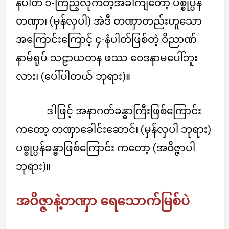
နံပါတ် ၁-ကြည့်လိုက်တဲ့အခါကျတော့ ပစ္စုပ္ပန်
တဏှာ၊ (မှန်လှပါ) အဲဒီ တဏှာတည်းဟူသော
အကြောင်းကြောင့် ၄-နံပါတ်ဖြစ်တဲ့ ဝိညာဏ်
နာမ်ရုပ် သဠာယတန ဖဿ ဝေဒနာမပေါ်ဘူး
လား၊ (ပေါ်ပါတယ် ဘုရား)။
ဒါဖြင့် အနာဂတ်ခန္ဓာကြီးဖြစ်ကြောင်း
ကတော့ တဏှာခေါင်းဆောင်၊ (မှန်လှပါ ဘုရား)
ပစ္စုပ္ပန်ခန္ဓာဖြစ်ကြောင်း ကတော့ (အဝိဇ္ဇာပါ
ဘုရား)။
အဝိဇ္ဇာနဲ့တဏှာ ရေသောက်မြစ်ပဲ