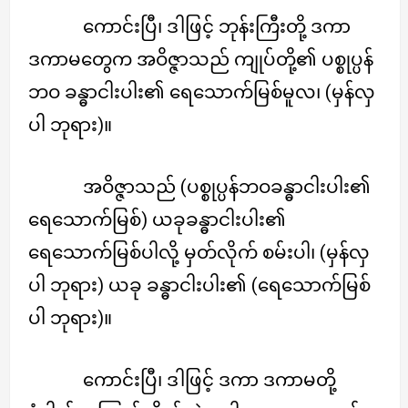
ကောင်းပြီ၊ ဒါဖြင့် ဘုန်းကြီးတို့ ဒကာ
ဒကာမတွေက အဝိဇ္ဇာသည် ကျုပ်တို့၏ ပစ္စုပ္ပန်
ဘဝ ခန္ဓာငါးပါး၏ ရေသောက်မြစ်မူလ၊ (မှန်လှ
ပါ ဘုရား)။
အဝိဇ္ဇာသည် (ပစ္စုပ္ပန်ဘဝခန္ဓာငါးပါး၏
ရေသောက်မြစ်) ယခုခန္ဓာငါးပါး၏
ရေသောက်မြစ်ပါလို့ မှတ်လိုက် စမ်းပါ၊ (မှန်လှ
ပါ ဘုရား) ယခု ခန္ဓာငါးပါး၏ (ရေသောက်မြစ်
ပါ ဘုရား)။
ကောင်းပြီ၊ ဒါဖြင့် ဒကာ ဒကာမတို့