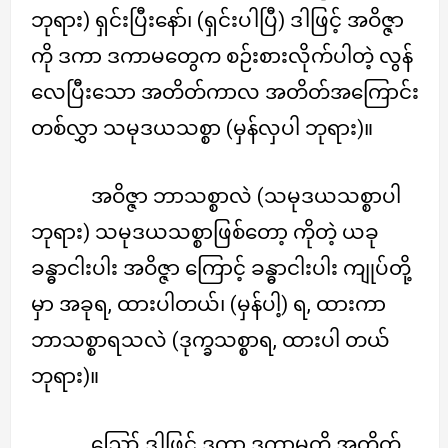
ဘုရား) ရှင်းပြီးနော်၊ (ရှင်းပါပြီ) ဒါဖြင့် အဝိဇ္ဇာ
ကို ဒကာ ဒကာမတွေက စဉ်းစားလိုက်ပါတဲ့ လွန်
လေပြီးသော အတိတ်ကာလ အတိတ်အကြောင်း
တစ်လွှာ သမုဒယသစ္စာ (မှန်လှပါ ဘုရား)။
အဝိဇ္ဇာ ဘာသစ္စာလဲ (သမုဒယသစ္စာပါ
ဘုရား) သမုဒယသစ္စာဖြစ်တော့ ကိုတဲ့ ယခု
ခန္ဓာငါးပါး အဝိဇ္ဇာ ကြောင့် ခန္ဓာငါးပါး ကျုပ်တို့
မှာ အခုရ, ထားပါတယ်၊ (မှန်ပါ့) ရ, ထားကာ
ဘာသစ္စာရသလဲ (ဒုက္ခသစ္စာရ, ထားပါ တယ်
ဘုရား)။
ဪ ဒါဖြင့် ဒကာ ဒကာမတို့ အတိတ်