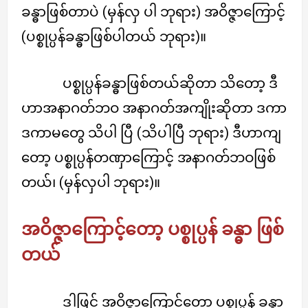
ခန္ဓာဖြစ်တာပဲ (မှန်လှ ပါ ဘုရား) အဝိဇ္ဇာကြောင့်
(ပစ္စုပ္ပန်ခန္ဓာဖြစ်ပါတယ် ဘုရား)။
ပစ္စုပ္ပန်ခန္ဓာဖြစ်တယ်ဆိုတာ သိတော့ ဒီ
ဟာအနာဂတ်ဘဝ အနာဂတ်အကျိုးဆိုတာ ဒကာ
ဒကာမတွေ သိပါ ပြီ (သိပါပြီ ဘုရား) ဒီဟာကျ
တော့ ပစ္စုပ္ပန်တဏှာကြောင့် အနာဂတ်ဘဝဖြစ်
တယ်၊ (မှန်လှပါ ဘုရား)။
အဝိဇ္ဇာကြောင့်တော့ ပစ္စုပ္ပန် ခန္ဓာ ဖြစ်
တယ်
ဒါဖြင့် အဝိဇ္ဇာကြောင့်တော့ ပစ္စုပ္ပန် ခန္ဓာ