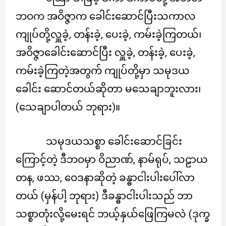
ဘဝက အဝိဇ္ဇာက ခေါင်းဆောင်ပြီးသကာလ
ကျုပ်တို့လှူခဲ့, တန်းခဲ့, ပေးခဲ့, ကမ်းခဲ့ကြတယ်၊
အဝိဇ္ဇာခေါင်းဆောင်ပြီး လှူခဲ့, တန်းခဲ့, ပေးခဲ့,
ကမ်းခဲ့ကြတဲ့အတွက် ကျုပ်တို့မှာ သမုဒယ
ခေါင်း ဆောင်တယ်ဆိုတာ မသေချာဘူးလား၊
(သေချာပါတယ် ဘုရား)။
သမုဒယသစ္စာ ခေါင်းဆောင်ခြင်း
ကြောင့်တဲ့ ဒီဘဝမှာ ဝိညာဏ်, နာမ်ရုပ်, သဠာယ
တန, ဖဿ, ဝေဒနာဆိုတဲ့ ခန္ဓာငါးပါးပေါ်လာ
တယ် (မှန်ပါ့ ဘုရား) ဒီခန္ဓာငါးပါးသည် ဘာ
သစ္စာတုံးလို့မေးရင် ဘယ့်နှယ်ဖြေကြမလဲ (ဒုက္ခ