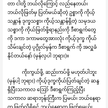
တာ ငါတို့ ဘယ်လိုကြောင့် လည်နေတယ်၊
ဘယ်လိုဖြတ်မှ ပြတ်မယ်ဆိုတဲ့ ဥစ္စာကို ကိုယ့်
သန္တာန် ဒုက္ခသစ္စာ၊ ကိုယ့်သန္တာန်ရှိတဲ့ သမုဒယ
သစ္စာကို ကိုယ်ဖြတ်ဖို့ရာနည်းကို ဒီစာရွက်တွေ
ကို ဒကာ ဒကာမတွေအားလုံး ကိုယ့်ဒုက္ခ ကိုယ်
သိမ်းချင်တဲ့ ပုဂ္ဂိုလ်မှန်က ဒီစာရွက် ကို အလှူခံ
နိုင်တယ်နော် (မှန်လှပါ ဘုရား)။
ကိုးကွယ်ဖို့, ဆည်းကပ်ဖို့ မဟုတ်ပါဘူး
(မှန်ပါ့ ဘုရား) ကိုယ့်ဒုက္ခကိုယ်ပြတ်ချင်တဲ့ ဆန္ဒ
ရှိပြီးသကာလ ဪ ဒီစာရွက်ကြည့်ပြီး
သကာလ ဆရာဘုန်းကြီးက ပြမယ်၊ ဘယ်နေရာ
က ဖြတ်လို့ရှိရင် ဘယ်နေရာက ဖြတ်ရမယ်၊