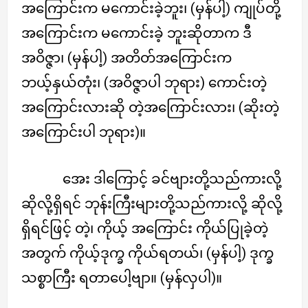
အကြောင်းက မကောင်းခဲ့ဘူး၊ (မှန်ပါ့) ကျုပ်တို့
အကြောင်းက မကောင်းခဲ့ ဘူးဆိုတာက ဒီ
အဝိဇ္ဇာ၊ (မှန်ပါ့) အတိတ်အကြောင်းက
ဘယ့်နှယ်တုံး၊ (အဝိဇ္ဇာပါ ဘုရား) ကောင်းတဲ့
အကြောင်းလားဆို တဲ့အကြောင်းလား၊ (ဆိုးတဲ့
အကြောင်းပါ ဘုရား)။
အေး ဒါကြောင့် ခင်ဗျားတို့သည်ကားလို့
ဆိုလို့ရှိရင် ဘုန်းကြီးများတို့သည်ကားလို့ ဆိုလို့
ရှိရင်ဖြင့် တဲ့၊ ကိုယ့် အကြောင်း ကိုယ်ပြုခဲ့တဲ့
အတွက် ကိုယ့်ဒုက္ခ ကိုယ်ရတယ်၊ (မှန်ပါ့) ဒုက္ခ
သစ္စာကြီး ရတာပေါ့ဗျာ။ (မှန်လှပါ)။