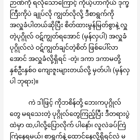
ဉာဏ်ကို ရလိုသောကြောင့် ကိုယ့်ဟာကိုယ် ဒုက္ခ
ကြီးကိုပဲ ချုပ်လို ကျွတ်လိုလို့ ဒီစာရွက်ကို
အလှူခံပါတယ်ဆိုပြီး စိတ်ထားမွန်မြတ်စွာနဲ့ လှူ
တဲ့ပုဂ္ဂိုလ် ဝဋ်ကျွတ်ရအောင် (မှန်လှပါ) အလှူခံ
ပုဂ္ဂိုလ်လဲ ဝဋ်ကျွတ်ချင်တဲ့စိတ် ဖြစ်ပေါ်လာ
အောင် အလှူခံလို့ရှိရင် -တဲ့၊ ဒကာ ဒကာမတို့
နှစ်ဦးနှစ်ဝ ကျေးဇူးများတယ်လို့ မှတ်ပါ၊ (မှန်လှ
ပါ ဘုရား)။
ကဲ ဒါဖြင့် ကိုဘစိန်တို့ ဘေးကပုဂ္ဂိုလ်
တွေ မရသေးတဲ့ ပုဂ္ဂိုလ်တွေကြည့်ပြီး ဒီတရားပွဲ
ထဲမှာ ထ,ပါလို့ပြောလိုက် ပါနော်၊ လူလဲခပ်ကြဲ
ကြဲနေရမယ်၊ စာရွက်နဲ့ ထောင်နေလို့ရှိရင်လဲ မ