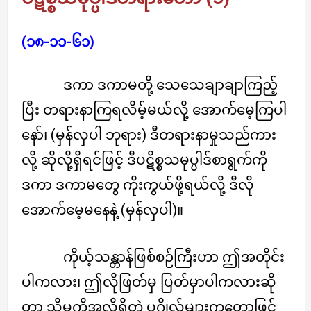
(၁၈-၁၁-၆၁)
ဒကာ ဒကာမတို့ သေသေချာချာကြည့်
ပြီး တရားနာကြရလိမ့်မယ်လို့ အောက်မေ့ကြပါ
နော်၊ (မှန်လှပါ ဘုရား) ဒီတရားနာမှုသည်ကား
လို့ ဆိုလို့ရှိရင်ဖြင့် ဒီပဋိစ္စသမုပ္ပါဒ်စာရွက်ကို
ဒကာ ဒကာမတွေ ကိုးကွယ်ဖို့ရယ်လို့ ဒီလို
အောက်မေ့မနေနဲ့ (မှန်လှပါ)။
ကိုယ့်သန္တာန်ဖြစ်စဉ်ကြီးဟာ ဤအတိုင်း
ပါကလား၊ ဤလိုဖြတ်မှ ပြတ်မှာပါကလားဆို
တာ သိမှုကိုအလိုရှိတဲ့ ပုဂ္ဂိုလ်များကတော့ဖြင့်