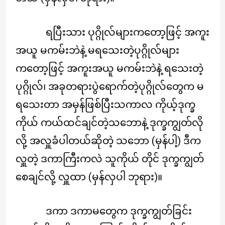
ရပြီးသား ပုဂ္ဂိုလ်များကတော့ဖြင့် အကူး
အယူ မကမ်းဘဲနဲ့ မရသေးတဲ့ပုဂ္ဂိုလ်များ
ကတော့ဖြင့် အကူးအယူ မကမ်းဘဲနဲ့ ရသေးတဲ့
ပုဂ္ဂိုလ်၊ အခုတရားပွဲရောက်တဲ့ပုဂ္ဂိုလ်တွေက မ
ရသေးတာ အမှန်ဖြစ်ပြီးသကာလ ကိုယ့်ဒုက္ခ
ကိုယ် ကယ်ထင်ချင်တဲ့သဘောနဲ့ ဒုက္ခကျွတ်လို
လို့ အလှူခံပါတယ်ဆိုတဲ့ သဘော (မှန်ပါ့) ဒီက
လှူတဲ့ ဒကာကြီးကလဲ သူကိုယ် တိုင် ဒုက္ခကျွတ်
စေချင်လို့ လှူထာ (မှန်လှပါ ဘုရား)။
ဒကာ ဒကာမတွေက ဒုက္ခကျွတ်ခြင်း