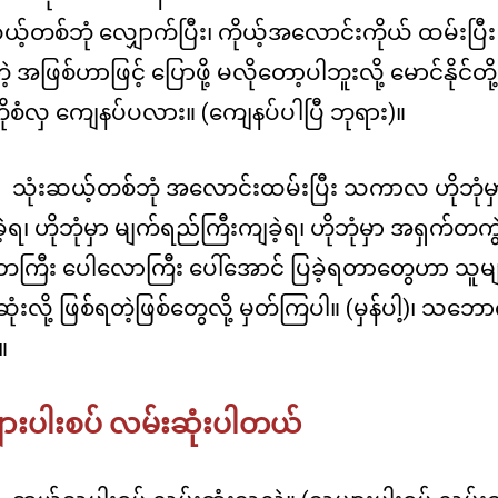
ယ့်တစ်ဘုံ လျှောက်ပြီး၊ ကိုယ့်အလောင်းကိုယ် ထမ်
 အဖြစ်ဟာဖြင့် ပြောဖို့ မလိုတော့ပါဘူးလို့ မောင်နိုင်တို
 ကိုစံလှ ကျေနပ်ပလား။ (ကျေနပ်ပါပြီ ဘုရား)။
သုံးဆယ့်တစ်ဘုံ အလောင်းထမ်းပြီး သကာလ ဟိုဘုံမှာ မြ
ခဲ့ရ၊ ဟိုဘုံမှာ မျက်ရည်ကြီးကျခဲ့ရ၊ ဟိုဘုံမှာ အရှက်တက
ကြီး ပေါလောကြီး ပေါ်အောင် ပြခဲ့ရတာတွေဟာ သူမျ
ုံးလို့ ဖြစ်ရတဲ့ဖြစ်တွေလို့ မှတ်ကြပါ။ (မှန်ပါ့)၊ သ
။
ားပါးစပ် လမ်းဆုံးပါတယ်