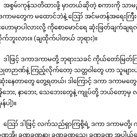
အစွမ်းကုန်သတိထားဖို့ မှာတယ်ဆိုတဲ့ စကားကို သာမည
ကာမတွေက မထောင်ဘဲနဲ့ ဪ အင်မတန်အရေးကြီးတဲ
ဟောမှာပါလားလို့ ကိုစောမောင်ရေ ဆုံးဖြတ်ချက်ချရလိမ့
ိုက်ဘူးလား။ (ချထိုက်ပါတယ် ဘုရား)။
ဒါဖြင့် ဒကာဒကာမတို့ ဘုရားသခင် ကိုယ်တော်မြတ်
ုတဉာဏ်နဲ့ ကြည့်လိုက်တော့ သတ္တဝါတွေ ဟာ သူများပါ
ုံးနေတာတွေ တွေ့ရတယ်၊ ဒါကြောင့် ဒကာ ဒကာမတွေရဲ့ 
ုဘေး, နာဘေး, သေဘေးတွေနဲ့ ကျုပ်တို့ ဘယ်တော့မှ လမ
ှန်ပါ့)။
ဪ ဒါဖြင့် လက်သည်ရှာကြစို့ရဲ့ ဒကာ ဒကာမတို့၊ ကျု
ဏအို၊ ခဏခဏနာ၊ ခဏခဏသေ၊ ခဏခဏ အပါယ်လေ