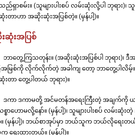
်ရှာစမ်း။ (သူများပါးစပ် လမ်းဆုံးလို့ပါ ဘုရား)၊ သူ
ုံးတာဟာ အဆိုးဆုံးအပြစ်တဲ့။ (မှန်ပါ့)။
းဆုံးအပြစ်
ဘာတွေ့ကြသတုန်း။ (အဆိုးဆုံးအပြစ်ပါ ဘုရား)၊ ဒီအဆ
မြစ်ကို လိုက်လိုက်တဲ့ အခါကျ တော့ ဘာတွေ့ပါလိမ့်။
ဆုံးတာ တွေ့ပါတယ် ဘုရား)။
ဒကာ ဒကာမတို့ အင်မတန်အရေးကြီးတဲ့ အချက်ကို
စ္စာဟောမလို့နော်။ (မှန်ပါ့)၊ သူများပါးစပ် လမ်းဆုံးတ
ဲ့။ (မှန်ပါ့)၊ ဘယ်စာအုပ်မှာ ဘယ်သူက ဘယ်လိုရေးတယ်
်က ရေးထားတယ်။ (မှန်ပါ့)။