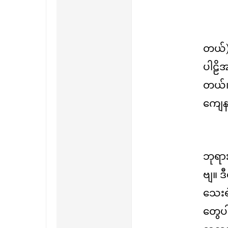
တယ်)
ပါဠိ
တယ်။ 
ကျေနပ
ဘုရား
ဗျ။ 
သေးရ
တွေပါ