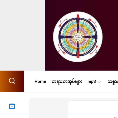
Skip
to
content
Home
တရားစာအုပ်များ
mp3
သစ္စ
အသံ
ကြည်(၄၂၀)
မိုး
ကုတ်(၅၉၀)