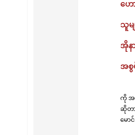
ဟော
သူမျ
အိုန
အစွမ
ကို အ
ဆိုတာ
မောင်