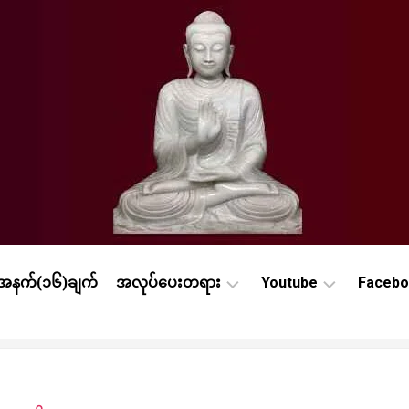
ာအနက်(၁၆)ချက်
အလုပ်ပေးတရား
Youtube
Faceb
စိ
Online
Onli
တ္
ဝိပဿနာ
ဝိပ
တာ
သင်တ
Online
နု
ပ
Onli