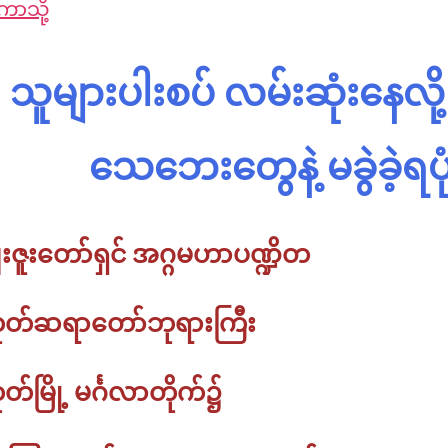
ပဿ
ာသို့
ဋ္
ပ
နာ
ဌာ
ဋ္
ဝေဒနာ
န်း
ဌာ
နု
သင်တန်း
န်း
သူများပါးစပ် လမ်းဆုံးနေလို့
ပဿ
သင်တ
Online
နာ
အဘိ
ဓ
သေဘေးတွေနဲ့ မခွဲခဲ့ရပု
မ္
မာ
သင်တန်း
Online
းဇူးတော်ရှင် အဂ္ဂမဟာပဏ္ဍိတ
တရား
စခန်း
းကုတ်ဆရာတော်ဘုရားကြီး
မိုး
ကုတ်
ထေ
ရု
ကုတ်မြို့ မင်္ဂလာတိုက်၌
ပ
တ္
တိ