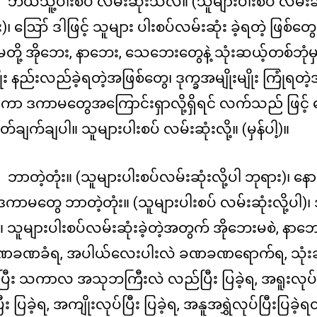
ဘယ်သူ့ပါးစပ် လမ်းဆုံးသလဲ။ (သူများပါးစပ် လမ်း
)၊ ဪ ဒါဖြင့် သူများ ပါးစပ်လမ်းဆုံး ခဲ့ရတဲ့ ဖြစ်တွ
ို့ အိုဘေး, နာဘေး, သေဘေးတွေနဲ့ သုံးဆယ့်တစ်ဘုံမ
း နည်းလည်ခဲ့ရတဲ့အဖြစ်တွေ၊ ဒုက္ခအမျိုးမျိုး ကြုံရတ
 ဒကာ ဒကာမတွေအကြောင်းရှာလို့ရှိရင် လက်သည် ဖြင့် တွ
ြတ်ချက်ချပါ။ သူများပါးစပ် လမ်းဆုံးလို့။ (မှန်ပါ့)။
ဘာတဲ့တုံး။ (သူများပါးစပ်လမ်းဆုံးလို့ပါ ဘုရား)၊ န
ာမတွေ ဘာတဲ့တုံး။ (သူများပါးစပ် လမ်းဆုံးလို့ပါ)၊
သူများပါးစပ်လမ်းဆုံးခဲ့တဲ့အတွက် အိုဘေးမစဲ, နာဘေ
ဏခဏခံရ, အပါယ်လေးပါးလဲ ခဏခဏရောက်ရ, သုံးဆ
ီး သကာလ အသုဘကြီးလဲ လည်ပြီး ပြခဲ့ရ, အရူးလုပ်ပြီ
ီး ပြခဲ့ရ, အကျိုးလုပ်ပြီး ပြခဲ့ရ, အနူအရွှဲလုပ်ပြီးပြခဲ