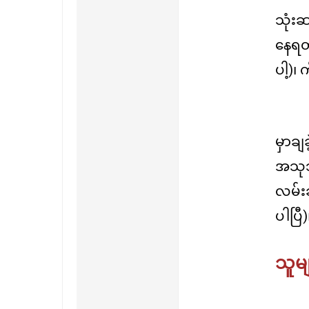
သုံးဆ
နေရတဲ့
ပါ့)၊
မှာချ
အသုဘ
လမ်းဆ
ပါပြီ)
သူမျ