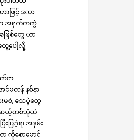
ဆုံးပါတယ်
ေဟာဖြင့် ဒကာ
ှာ အရှက်တကွဲ
ဲ့အဖြစ်တွေ ဟာ
ေ့ပေါ့လို့
ောက်က
 အင်မတန် နစ်နာ
းမစဲ, သေပွဲတွေ
ယ့်တစ်ဘုံထဲ
းပြခဲ့ရ၊ အနှမ်း
့ရတာ ကိုစောမောင်