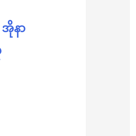
 အိုနာ
န်း
ံ