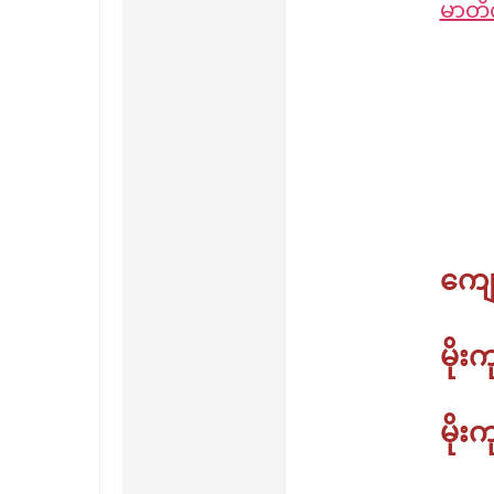
မာတိက
Download
ကျေ
မို
မိုး