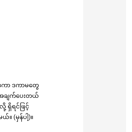
 ဒကာ ဒကာမတွေ
ို့ အချက်ပေးတယ်
 ရှိရင်ဖြင့်
။ (မှန်ပါ့)။