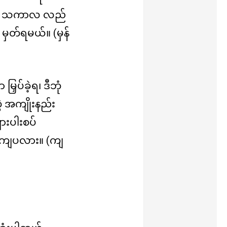
းပြီး သကာလ လည်
့ မှတ်ရမယ်။ (မှန်
ှပ်ခဲ့ရ၊ ဒီဘုံ
ွဲ အကျိုးနည်း
ားပါးစပ်
ဘောကျပလား။ (ကျ