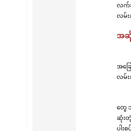
လက်သည
လမ်းဆ
အဆို
အခြေအ
လမ်း
တွေ သ
ဆုံးတ
ပါးစပ