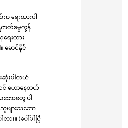
စပ်က ရေးထားပါ
တ်ဓမ္မက္ခန်
သူရေးထား
 မောင်နိုင်
်းဆုံးပါတယ်
ုတောင် ဟောနေတယ်
့်သဘောတွေ ပါ
။ (သူများသဘော
ါလား။ (ပေါ်ပါပြီ