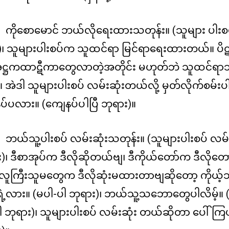
ကိုစောမောင် ဘယ်လိုရေးထားသတုန်း။ (သူများ ပါး
၊ သူများပါးစပ်က သူထင်ရာ မြင်ရာရေးထားတယ်။ ပိဋက
အဋ္ဌကထာဋီကာတွေလာတဲ့အတိုင်း မဟုတ်ဘဲ သူထင်ရာ
အဲဒါ သူများပါးစပ် လမ်းဆုံးတယ်လို့ မှတ်လိုက်စမ်းပါ။
်ပလား။ (ကျေနပ်ပါပြီ ဘုရား)။
ဘယ်သူ့ပါးစပ် လမ်းဆုံးသတုန်း။ (သူများပါးစပ် လမ
)၊ ဒီစာအုပ်က ဒီလိုဆိုတယ်ဗျ၊ ဒီကိုယ်တော်က ဒီလိ
ဒီလူကြီးသူမတွေက ဒီလိုဆုံးမထားတာဗျဆိုတော့ ကိုယ
ဲ့လား။ (မပါ-ပါ ဘုရား)၊ ဘယ်သူ့သဘောတွေပါလိမ့်
 ဘုရား)၊ သူများပါးစပ် လမ်းဆုံး တယ်ဆိုတာ ပေါ်ကြပ