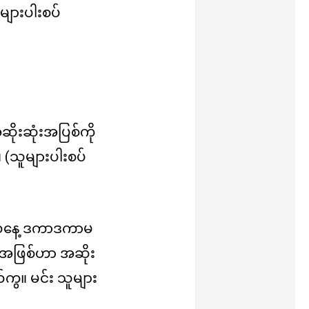
များပါးစပ်
ိုးဆုံးအပြစ်ကို
 (သူများပါးစပ်
 ယနေ့ ဒကာဒကာမ
ဲ့ အဖြစ်ဟာ အဆိုး
ကွ။ မင်း သူများ