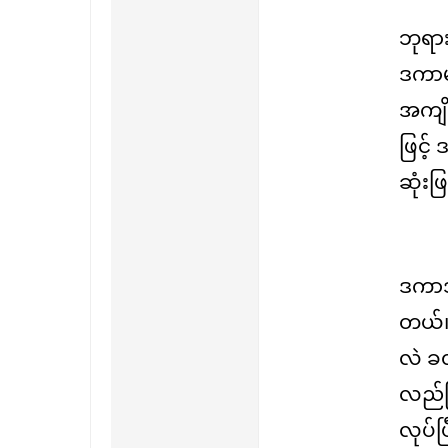
ဘုရား
ဒကာမတ
အကျို
ဖြင့်
ဆုံးဖ
ဒကာဒက
တယ်။ 
လဲ ခ
လည်ပြ
လုပ်ပြ