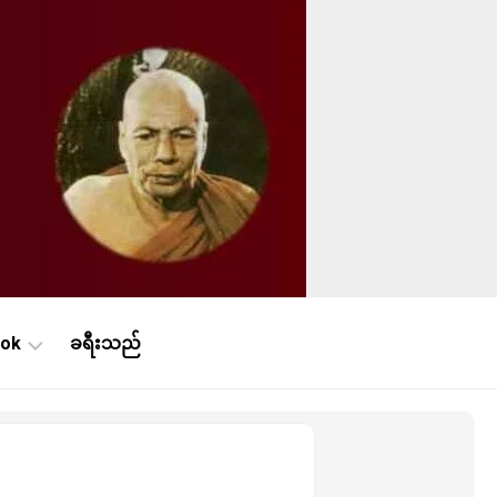
ook
ခရီးသည်
ne
ဿနာ
န်း
ne