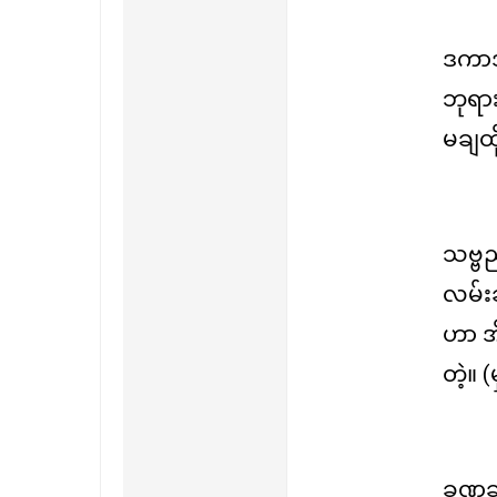
ဒကာဒ
ဘုရား
မချထ
သဗ္ဗည
လမ်းဆ
ဟာ အိ
တဲ့။ (မ
ခဏခ