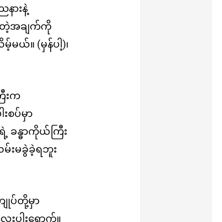
နားနဲ့
့အချက်ကို
်မယ်။ (မှန်ပါ့)၊
ကြီးက
းစပ်မှာ
ခန္ဓာကိုယ်ကြီး
်းမခွဲခဲ့ရဘူး
ပ်တို့မှာ
းပါးရောက်။