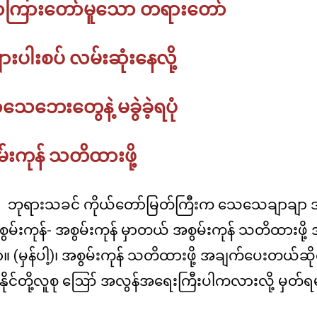
ကြားတော်မူသော တရားတော်
မိုး
ကုတ်
အလုပ်
ားပါးစပ် လမ်းဆုံးနေလို့
ပေး
မိုး
ကုတ်
ာသေဘေးတွေနဲ့ မခွဲခဲ့ရပုံ
အလုပ်
ပေး(ခရီးသည်)
်းကုန် သတိထားဖို့
ဘုရားသခင် ကိုယ်တော်မြတ်ကြီးက သေသေချာချာ
စွမ်းကုန်- အစွမ်းကုန် မှာတယ် အစွမ်းကုန် သတိထားဖ
။ (မှန်ပါ့)၊ အစွမ်းကုန် သတိထားဖို့ အချက်ပေးတယ်ဆိုလို့
နိုင်တို့လူစု ဪ အလွန်အရေးကြီးပါကလားလို့ မှတ်ရမယ်