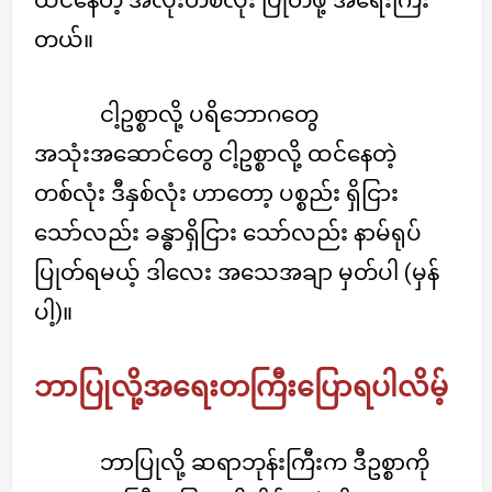
တယ်။
ငါ့ဥစ္စာလို့ ပရိဘောဂတွေ
အသုံးအဆောင်တွေ ငါ့ဥစ္စာလို့ ထင်နေတဲ့
တစ်လုံး ဒီနှစ်လုံး ဟာတော့ ပစ္စည်း ရှိငြား
သော်လည်း ခန္ဓာရှိငြား သော်လည်း နာမ်ရုပ်
ပြုတ်ရမယ့် ဒါလေး အသေအချာ မှတ်ပါ (မှန်
ပါ့)။
ဘာပြုလို့အရေးတကြီးပြောရပါလိမ့်
ဘာပြုလို့ ဆရာဘုန်းကြီးက ဒီဥစ္စာကို