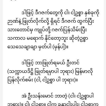
ဒါဖြင့် ဒီဂဇက်တွေကို ငါ၊ ငါ့ဥစ္စာ နှစ်ခုကို
ဉာဏ်နဲ့ ဖြုတ်လိုက်လို့ ရှိရင် ဒီဂဇက် ထွက်ပြီး
သားတောင်မှ ကျုပ်တို့ ဂဇက်ပြန်သိမ်းပြီး
သကာလ မရောက် နိုင်တော့ဘူး ဆိုတဲ့ဥစ္စာ
သေသေချာချာ မှတ်ပါ (မှန်ပါ့)။
ဒါဖြင့် ဘာဖြုတ်ရမယ် ဦးတင်
(သက္ကာယဒိဋ္ဌိ ဖြုတ်ရမှာပါ ဘုရား) မြန်မာလို
ပြန်လိုက်စမ်း (ငါ, ငါ့ဥစ္စာ ပါ ဘုရား)။
အဲ ဦးသန်းမောင် ဘာတဲ့ (ငါ၊ ငါ့ဥစ္စာပါ
ဘုရား)။ ငါ၊ ငါ့ဥစ္စာ။ ငါက ခန္ဓာငါးပါး၊ ငါ့ဥစ္စာက