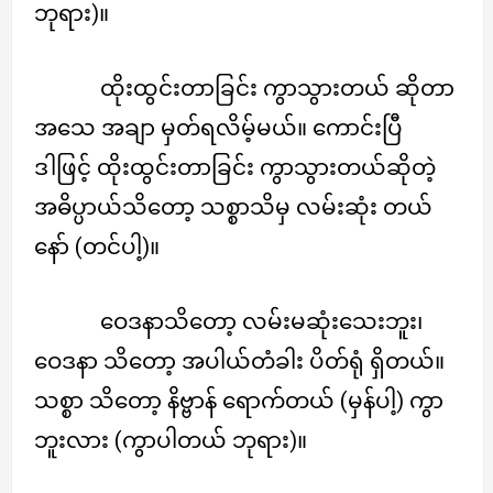
ဘုရား)။
ထိုးထွင်းတာခြင်း ကွာသွားတယ် ဆိုတာ
အသေ အချာ မှတ်ရလိမ့်မယ်။ ကောင်းပြီ
ဒါဖြင့် ထိုးထွင်းတာခြင်း ကွာသွားတယ်ဆိုတဲ့
အဓိပ္ပာယ်သိတော့ သစ္စာသိမှ လမ်းဆုံး တယ်
နော် (တင်ပါ့)။
ဝေဒနာသိတော့ လမ်းမဆုံးသေးဘူး၊
ဝေဒနာ သိတော့ အပါယ်တံခါး ပိတ်ရုံ ရှိတယ်။
သစ္စာ သိတော့ နိဗ္ဗာန် ရောက်တယ် (မှန်ပါ့) ကွာ
ဘူးလား (ကွာပါတယ် ဘုရား)။