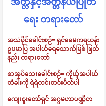
အတ္တနှင့်အတ္တနိယပြုတ်
ရေး တရားတော်
အသံဖိုင်ခေါင်းစဉ်= ရှင်ခေမကရဟန်း
ဥပမာပြ အပါယ်ရေသောက်မြစ် ဖြတ်
နည်း တရားတော်
စာအုပ်သေးခေါင်းစဉ်= ကိုယ့်အပါယ်
တံခါးကို ရဲရဲတင်းတင်းပိတ်ပါ
ကျေးဇူးတော်ရှင် အဂ္ဂမဟာပဏ္ဍိတ