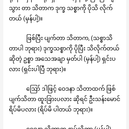
သွား တာ သိတာက ဒုက္ခ သစ္စာကို ပိုသိ လိုက်
တယ် (မှန်ပါ့)။
ဖြစ်ပြီး ပျက်တာ သိတာက, (သစ္စာသိ
တာပါ ဘုရား) ဒုက္ခသစ္စာကို ပိုပြီး သိလိုက်တယ်
ဆိုတဲ့ ဥစ္စာ အသေအချာ မှတ်ပါ (မှန်ပါ့) ရှင်းပ
လား (ရှင်းပါပြီ ဘုရား)။
ဪ ဒါဖြင့် ဝေဒနာ သိတာထက် ဖြစ်
ပျက်သိတာ ထူးခြားပလား ဆိုရင် ဦးသန်းမောင်
ရိပ်မိပလား (ရိပ်မိ ပါတယ် ဘုရား)။
ဝေဒနာ သိတာက နာမ်သိတာ (မှန်ပါ့)