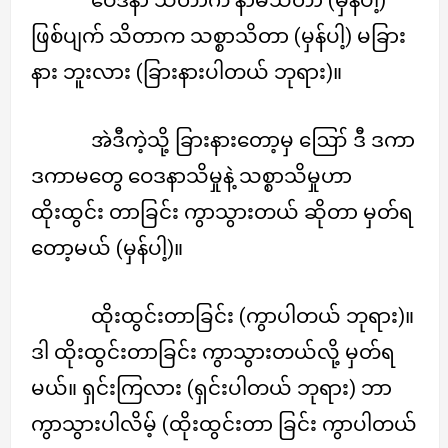
ဖြစ်ပျက် သိတာက သစ္စာသိတာ (မှန်ပါ့) မခြား
နား ဘူးလား (ခြားနားပါတယ် ဘုရား)။
အဲဒီကဲ့သို့ ခြားနားတော့မှ ဪ ဒီ ဒကာ
ဒကာမတွေ ဝေဒနာသိမှုနဲ့ သစ္စာသိမှုဟာ
ထိုးထွင်း တာခြင်း ကွာသွားတယ် ဆိုတာ မှတ်ရ
တော့မယ် (မှန်ပါ့)။
ထိုးထွင်းတာခြင်း (ကွာပါတယ် ဘုရား)။
ဒါ ထိုးထွင်းတာခြင်း ကွာသွားတယ်လို့ မှတ်ရ
မယ်။ ရှင်းကြလား (ရှင်းပါတယ် ဘုရား) ဘာ
ကွာသွားပါလိမ့် (ထိုးထွင်းတာ ခြင်း ကွာပါတယ်