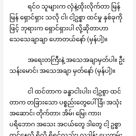
ရင်ဝ သူများက လှံနဲ့ထိုးလိုက်တာ မြန်
မြန် ရှောင်ရှား သလို ငါ၊ ငါ့ဥစ္စာ ထင်မှု နှစ်ခုကို
ဖြင့် ဘုရားက ရှောင်ရှားပါ လို့ဆိုတာဟာ
သေသေချာချာ ဟောတယ်နော် (မှန်ပါ့)။
အရေးတကြီးနဲ့ အသေအချာမှတ်ပါ။ ဦး
သန်းမောင်၊ အသေအချာ မှတ်နော် (မှန်ပါ့)။
ငါ ထင်တာက ခန္ဓာငါးပါး၊ ငါ့ဥစွာ ထင်
တာက တခြားသော ပစ္စည်းတွေပေါ် ခြံ၊ အသုံး
အဆောင်၊ တိုက်တာ၊ အိမ်၊ မြေ၊ ကား၊
ပရိဘောဂ အသေး အငယ်တွေ ဒါတွေ ငါ့ ဥစ္စာ
ထင်နေလို့ ရှိလို့ ရှိရင်လည်း၊ လှူဒါန်း ပေးကမ်း