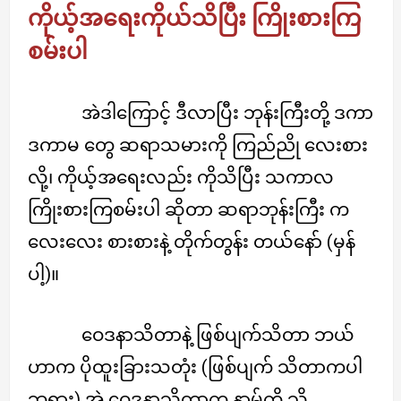
ကိုယ့်အရေးကိုယ်သိပြီး ကြိုးစားကြ
စမ်းပါ
အဲဒါကြောင့် ဒီလာပြီး ဘုန်းကြီးတို့ ဒကာ
ဒကာမ တွေ ဆရာသမားကို ကြည်ညို လေးစား
လို့၊ ကိုယ့်အရေးလည်း ကိုသိပြီး သကာလ
ကြိုးစားကြစမ်းပါ ဆိုတာ ဆရာဘုန်းကြီး က
လေးလေး စားစားနဲ့ တိုက်တွန်း တယ်နော် (မှန်
ပါ့)။
ဝေဒနာသိတာနဲ့ ဖြစ်ပျက်သိတာ ဘယ်
ဟာက ပိုထူးခြားသတုံး (ဖြစ်ပျက် သိတာကပါ
ဘုရား) အဲ ဝေဒနာသိတာက နာမ်ကို သိ