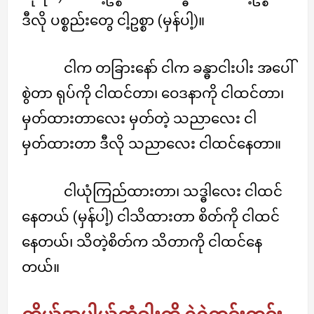
ဒီလို ပစ္စည်းတွေ ငါ့ဥစ္စာ (မှန်ပါ့)။
ငါက တခြားနော် ငါက ခန္ဓာငါးပါး အပေါ်
စွဲတာ ရုပ်ကို ငါထင်တာ၊ ဝေဒနာကို ငါထင်တာ၊
မှတ်ထားတာလေး မှတ်တဲ့ သညာလေး ငါ
မှတ်ထားတာ ဒီလို သညာလေး ငါထင်နေတာ။
ငါယုံကြည်ထားတာ၊ သဒ္ဓါလေး ငါထင်
နေတယ် (မှန်ပါ့) ငါသိထားတာ စိတ်ကို ငါထင်
နေတယ်၊ သိတဲ့စိတ်က သိတာကို ငါထင်နေ
တယ်။