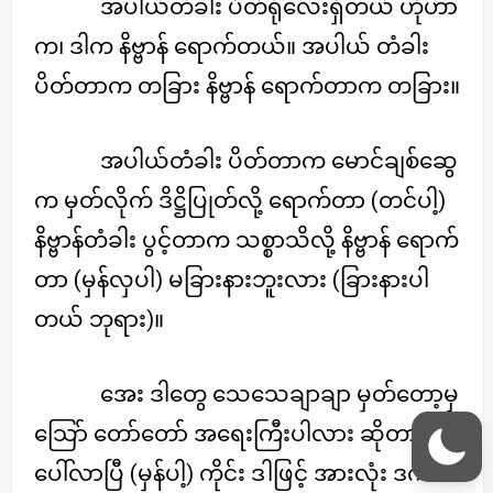
အပါယ်တံခါး ပိတ်ရုံလေးရှိတယ် ဟိုဟာ
က၊ ဒါက နိဗ္ဗာန် ရောက်တယ်။ အပါယ် တံခါး
ပိတ်တာက တခြား နိဗ္ဗာန် ရောက်တာက တခြား။
အပါယ်တံခါး ပိတ်တာက မောင်ချစ်ဆွေ
က မှတ်လိုက် ဒိဋ္ဌိပြုတ်လို့ ရောက်တာ (တင်ပါ့)
နိဗ္ဗာန်တံခါး ပွင့်တာက သစ္စာသိလို့ နိဗ္ဗာန် ရောက်
တာ (မှန်လှပါ) မခြားနားဘူးလား (ခြားနားပါ
တယ် ဘုရား)။
အေး ဒါတွေ သေသေချာချာ မှတ်တော့မှ
သြော် တော်တော် အရေးကြီးပါလား ဆိုတာ
ပေါ်လာပြီ (မှန်ပါ့) ကိုင်း ဒါဖြင့် အားလုံး ဒကာ