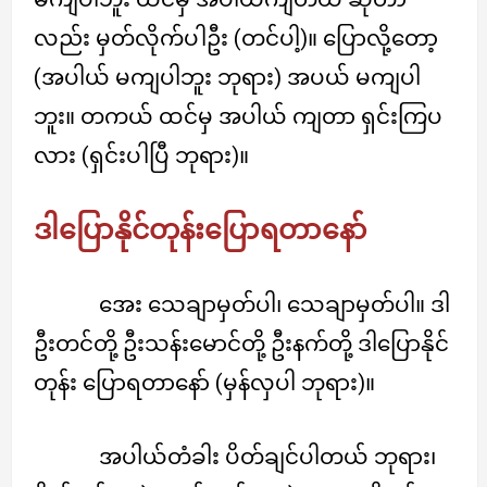
လည်း မှတ်လိုက်ပါဦး (တင်ပါ့)။ ပြောလို့တော့
(အပါယ် မကျပါဘူး ဘုရား) အပယ် မကျပါ
ဘူး။ တကယ် ထင်မှ အပါယ် ကျတာ ရှင်းကြပ
လား (ရှင်းပါပြီ ဘုရား)။
ဒါပြောနိုင်တုန်းပြောရတာနော်
အေး သေချာမှတ်ပါ၊ သေချာမှတ်ပါ။ ဒါ
ဦးတင်တို့ ဦးသန်းမောင်တို့ ဦးနက်တို့ ဒါပြောနိုင်
တုန်း ပြောရတာနော် (မှန်လှပါ ဘုရား)။
အပါယ်တံခါး ပိတ်ချင်ပါတယ် ဘုရား၊