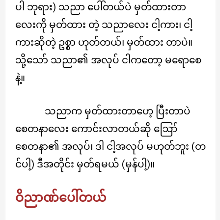
ပါ ဘုရား) သညာ ပေါ်တယ်ပဲ မှတ်ထားတာ
လေးကို မှတ်ထား တဲ့ သညာလေး ငါ့ကား၊ ငါ့
ကားဆိုတဲ့ ဥစ္စာ ဟုတ်တယ်၊ မှတ်ထား တာပဲ။
သို့သော် သညာ၏ အလုပ် ငါကတော့ မရောစေ
နဲ့။
သညာက မှတ်ထားတာဟေ့ ပြီးတာပဲ
စေတနာလေး ကောင်းလာတယ်ဆို ဪ
စေတနာ၏ အလုပ်၊ ဒါ ငါ့အလုပ် မဟုတ်ဘူး (တ
င်ပါ့) ဒီအတိုင်း မှတ်ရမယ် (မှန်ပါ့)။
ဝိညာဏ်ပေါ်တယ်