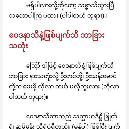
မရှိပါလားလို့ဆိုတော့ သစ္စာသိသွားပြီ
သဘောပါကြ ပလား (ပါပါတယ် ဘုရား)။
ဝေဒနာသိနဲ့ဖြစ်ပျက်သိ ဘာခြား
သတုံး
ဪ ဒါဖြင့် ဝေဒနာသိနဲ့ ဖြစ်ပျက်သိ
ဘာခြား နားသတုံးလို့ ဦးတင်တို့၊ ဦးသန်းမောင်
တို့က မေးဖို့ လိုလာ တယ် မလိုဘူးလား (လိုလာ
ပါတယ် ဘုရား)။
ဝေဒနာသိတာသည် သက္ကာယဒိဋ္ဌိ ဖြုတ်
ရုံ၊ နာမ်မှန်း သိရုံပဲရှိတယ်။ (မှန်ပါ့) ဖြစ်ပြီး ပျက်