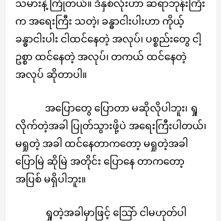
သမားနဲ့ ကြုံတယ်။ ဒီနှစ်လုံးဟာ ဆရာဘုန်းကြီး
က အရေးကြီး သတဲ့၊ ခန္ဓာငါးပါးဟာ ကိုယ့်
ခန္ဓာငါးပါး ငါထင်နေတဲ့ အလုပ်၊ ပစ္စည်းတွေ ငါ့
ဥစ္စာ ထင်နေတဲ့ အလုပ်၊ တကယ် ထင်နေတဲ့
အလုပ် ဆိုတာပါ။
အပြောတွေ ပြောတာ မဆိုလိုပါဘူး၊ ရှု
လိုက်တဲ့အခါ ပြုတ်သွားဖို့ပဲ အရေးကြီးပါတယ်၊
မရှုတဲ့ အခါ ထင်နေတာကတော့ မရှုတဲ့အခါ
ပြောမြဲ ဆိုမြဲ အတိုင်း ပြောနေ တာကတော့
အပြစ် မရှိပါဘူး။
ရှုတဲ့အခါမှာဖြင့် သြော် ငါမဟုတ်ပါ