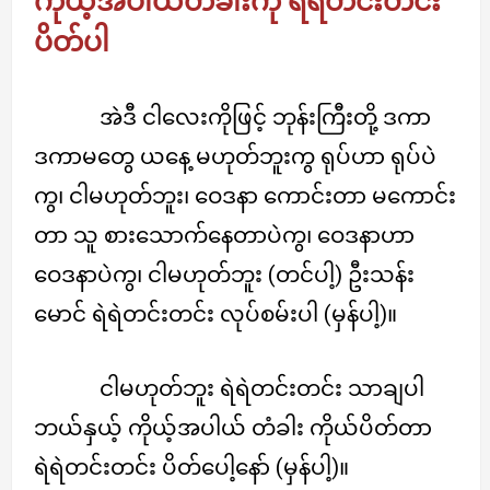
ကိုယ့်အပါယ်တံခါးကို ရဲရဲတင်းတင်း
ပိတ်ပါ
အဲဒီ ငါလေးကိုဖြင့် ဘုန်းကြီးတို့ ဒကာ
ဒကာမတွေ ယနေ့ မဟုတ်ဘူးကွ ရုပ်ဟာ ရုပ်ပဲ
ကွ၊ ငါမဟုတ်ဘူး၊ ဝေဒနာ ကောင်းတာ မကောင်း
တာ သူ စားသောက်နေတာပဲကွ၊ ဝေဒနာဟာ
ဝေဒနာပဲကွ၊ ငါမဟုတ်ဘူး (တင်ပါ့) ဦးသန်း
မောင် ရဲရဲတင်းတင်း လုပ်စမ်းပါ (မှန်ပါ့)။
ငါမဟုတ်ဘူး ရဲရဲတင်းတင်း သာချပါ
ဘယ်နှယ့် ကိုယ့်အပါယ် တံခါး ကိုယ်ပိတ်တာ
ရဲရဲတင်းတင်း ပိတ်ပေါ့နော် (မှန်ပါ့)။