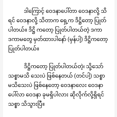
ဒါကြောင့် ဝေဒနာပေါ်တာ ဝေဒနာလို့ သိ
ရင် ဝေဒနာလို့ သိတာက ရှေ့က ဒိဋ္ဌိတော့ ပြုတ်
ပါတယ်။ ဒိဋ္ဌိ ကတော့ ပြုတ်ပါတယ်တဲ့ ဒကာ
ဒကာမတွေ မှတ်ထားပါနော် (မှန်ပါ့) ဒိဋ္ဌိကတော့
ပြုတ်ပါတယ်။
ဒိဋ္ဌိကတော့ ပြုတ်ပါတယ်တဲ့၊ သို့သော်
သစ္စာမသိ သေးပဲ ဖြစ်နေတယ် (တင်ပါ့) သစ္စာ
မသိသေးပဲ ဖြစ်နေတော့ ဝေဒနာလေး ဝေဒနာ
ပေါ်လာ ဝေဒနာ ခုမရှိပါလား ဆိုလိုက်လို့ရှိရင်
သစ္စာ သိသွားပြီ။