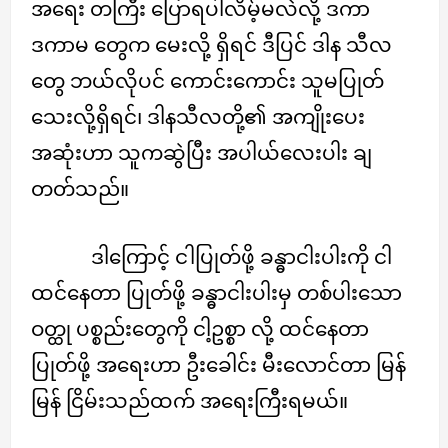
အရေး တကြီး ပြောရပါလိမ့်မလဲလို့ ဒကာ
ဒကာမ တွေက မေးလို့ ရှိရင် ဒီပြင် ဒါန သီလ
တွေ ဘယ်လိုပင် ကောင်းကောင်း သူမပြုတ်
သေးလို့ရှိရင်၊ ဒါနသီလတို့၏ အကျိုးပေး
အဆုံးဟာ သူကဆွဲပြီး အပါယ်လေးပါး ချ
တတ်သည်။
ဒါကြောင့် ငါပြုတ်ဖို့ ခန္ဓာငါးပါးကို ငါ
ထင်နေတာ ပြုတ်ဖို့ ခန္ဓာငါးပါးမှ တစ်ပါးသော
ဝတ္ထု ပစ္စည်းတွေကို ငါ့ဥစ္စာ လို့ ထင်နေတာ
ပြုတ်ဖို့ အရေးဟာ ဦးခေါင်း မီးလောင်တာ မြန်
မြန် ငြိမ်းသည်ထက် အရေးကြီးရမယ်။