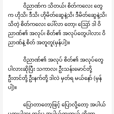
ဝိညာဏ်က သိတယ်၊ စိတ်ကလေး တွေ
က ဟိုသိ၊ ဒီသိ၊ ဟိုမိတ်ဆွေနဲ့သိ၊ ဒီမိတ်ဆွေနဲ့သိ၊
သိတဲ့ စိတ်ကလေး ပေါ်လာ တော့၊ ဪ ဒါ ဝိ
ညာဏ်၏ အလုပ်၊ စိတ်၏ အလုပ်တွေပါလား ဝိ
ညာဏ်နဲ့ စိတ် အတူတူ(မှန်ပါ့)။
ဝိညာဏ်၏ အလုပ် စိတ်၏ အလုပ်တွေ
ပါလားဆိုပြီး သကာလ၊ ဦးသန်းမောင်တို့
ဦးတင်တို့ ဦးနက်တို့ ဒါလဲ မှတ်ရ မယ်နော် (မှန်
ပါ့)။
ပြောတာတော့ဖြင့် ပြောလို့တော့ အပါယ်
မကျပါဘူး ထင်မှ အပါယ်ကျတယ် ဆိုတာ