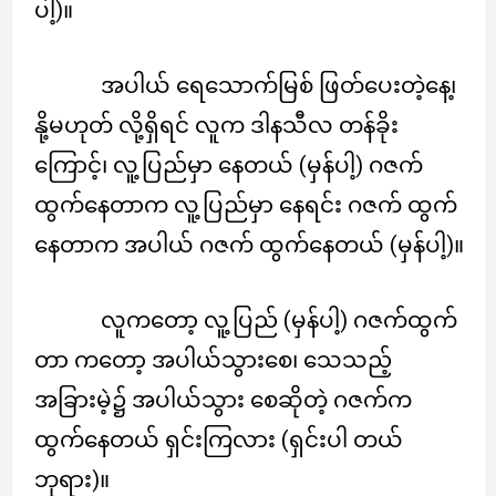
ပါ့)။
အပါယ် ရေသောက်မြစ် ဖြတ်ပေးတဲ့နေ့၊
နို့မဟုတ် လို့ရှိရင် လူက ဒါနသီလ တန်ခိုး
ကြောင့်၊ လူ့ပြည်မှာ နေတယ် (မှန်ပါ့) ဂဇက်
ထွက်နေတာက လူ့ပြည်မှာ နေရင်း ဂဇက် ထွက်
နေတာက အပါယ် ဂဇက် ထွက်နေတယ် (မှန်ပါ့)။
လူကတော့ လူ့ပြည် (မှန်ပါ့) ဂဇက်ထွက်
တာ ကတော့ အပါယ်သွားစေ၊ သေသည့်
အခြားမဲ့၌ အပါယ်သွား စေဆိုတဲ့ ဂဇက်က
ထွက်နေတယ် ရှင်းကြလား (ရှင်းပါ တယ်
ဘုရား)။