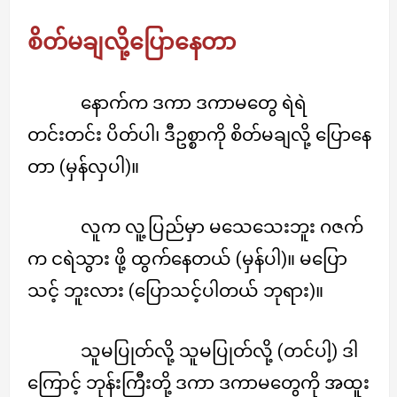
စိတ်မချလို့ပြောနေတာ
နောက်က ဒကာ ဒကာမတွေ ရဲရဲ
တင်းတင်း ပိတ်ပါ၊ ဒီဥစ္စာကို စိတ်မချလို့ ပြောနေ
တာ (မှန်လှပါ)။
လူက လူ့ပြည်မှာ မသေသေးဘူး ဂဇက်
က ငရဲသွား ဖို့ ထွက်နေတယ် (မှန်ပါ)။ မပြော
သင့် ဘူးလား (ပြောသင့်ပါတယ် ဘုရား)။
သူမပြုတ်လို့ သူမပြုတ်လို့ (တင်ပါ့) ဒါ
ကြောင့် ဘုန်းကြီးတို့ ဒကာ ဒကာမတွေကို အထူး