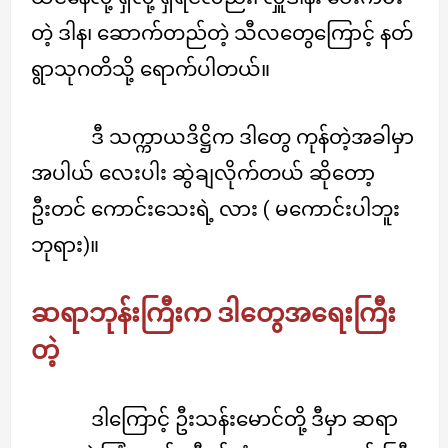
တဲ့ ဒါန၊ ဆောက်တည်တဲ့ သီလတွေကြောင့် နတ်
ရွာသုဂတိသို့ ရောက်ပါတယ်။
ဒီ သက္ကာယဒိဋ္ဌိက ဒါတွေ ကုန်တဲ့အခါမှာ
အပါယ် လေးပါး ဆွဲချလိုက်တယ် ဆိုတော့
ဦးတင် ကောင်းသေးရဲ့ လား ( မကောင်းပါဘူး
ဘုရား)။
ဆရာဘုန်းကြီးက ဒါတွေအရေးကြီး
တဲ့
ဒါကြောင့် ဦးသန်းမောင်တို့ ဒီမှာ ဆရာ