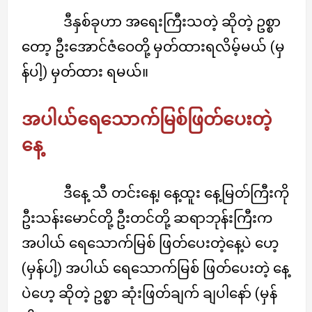
ဒီနှစ်ခုဟာ အရေးကြီးသတဲ့ ဆိုတဲ့ ဥစ္စာ
တော့ ဦးအောင်ဇံဝေတို့ မှတ်ထားရလိမ့်မယ် (မှ
န်ပါ့) မှတ်ထား ရမယ်။
အပါယ်ရေသောက်မြစ်ဖြတ်ပေးတဲ့
နေ့
ဒီနေ့ သီ တင်းနေ့၊ နေ့ထူး နေ့မြတ်ကြီးကို
ဦးသန်းမောင်တို့ ဦးတင်တို့ ဆရာဘုန်းကြီးက
အပါယ် ရေသောက်မြစ် ဖြတ်ပေးတဲ့နေ့ပဲ ဟေ့
(မှန်ပါ့) အပါယ် ရေသောက်မြစ် ဖြတ်ပေးတဲ့ နေ့
ပဲဟေ့ ဆိုတဲ့ ဥစ္စာ ဆုံးဖြတ်ချက် ချပါနော် (မှန်