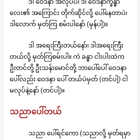
ဒါ ဝေဒနာ အလုပ်ပဲ၊ ဒါ ဝေဒနာက္ခန္ဓာ
လေး၏ အကြောင်း တိုက်ဆိုင်လို့ ပေါ်နေတာပဲ၊
ဒါလောက် မှတ်ကြ စမ်းပါနော် (မှန်ပါ့)။
ဒါ အရေးကြီးတယ်နော်၊ ဒါအရေးကြီး
တယ်လို့ မှတ်ကြစမ်းပါ။ ကဲ ခန္ဓာ ငါးပါးထဲက
ဦးတင်တို့ ဦးသန်းမောင်တို့ ဘာပေါ်ပေါ် ဝေဒနာ
ပေါ်လည်း ဝေဒနာ ပေါ် တယ်ပဲမှတ် (တင်ပါ့) ငါ
မလုပ်နဲ့နော် (တင်ပါ့)။
သညာပေါ်တယ်
သညာ ပေါ်ရင်ကော (သညာလို့ မှတ်ရမှာ