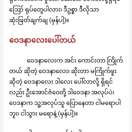
ဪ ရုပ်တွေပါလား၊ ဒီဥစ္စာ ဒီလိုသာ
ဆုံးဖြတ်ချက်ချ (မှန်ပါ့)။
ဝေဒနာလေးပေါ်တယ်
ဝေဒနာလေးက အင်း ကောင်းတာ ကြိုက်
တယ် ဆိုတဲ့ ဝေဒနာလေး၊ ဆိုးတာ မကြိုက်ဖူး
ဆိုတဲ့ ဝေဒနာလေး ဒါလေး ပေါ်လာလို့ ရှိရင်
လည်း ဦးအောင်ဇံဝေတို့ ဒါဝေဒနာ အလုပ်ပဲ၊
ဝေဒနာက သူ့အလုပ်သူ ပြောနေတာ ငါမရောပါ
ဘူး၊ ငါသွား မရောနဲ့ (မှန်ပါ့)။