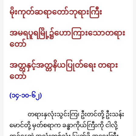
မိုးကုတ်ဆရာတော်ဘုရားကြီး
အမရပူရမြို့၌ဟောကြားသောတရား
တော်
အတ္တနှင့်အတ္တနိယပြုတ်ရေး တရား
တော်
(၁၄-၁၀-၆၂)
တရားနှလုံးသွင်းကြ၊ ဦးတင်တို့ ဦးသန်း
မောင်တို့ မှတ်စရာက ခန္ဓာကိုယ်ကြီးကို ငါလို့
ထင်နေတဲ့ အလုံးတစ်လုံး ပြုတ်ဖို့ အရေးကြီး