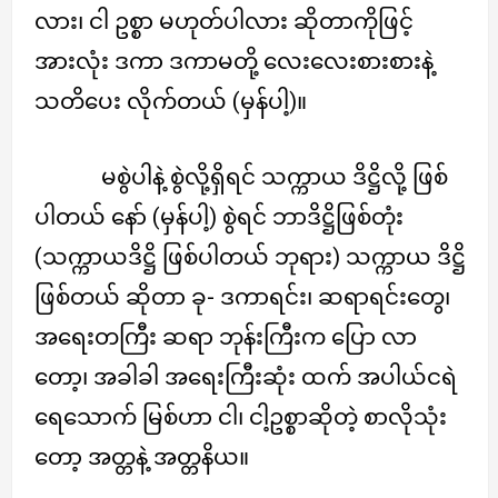
လား၊ ငါ ဥစ္စာ မဟုတ်ပါလား ဆိုတာကိုဖြင့်
အားလုံး ဒကာ ဒကာမတို့ လေးလေးစားစားနဲ့
သတိပေး လိုက်တယ် (မှန်ပါ့)။
မစွဲပါနဲ့ စွဲလို့ရှိရင် သက္ကာယ ဒိဋ္ဌိလို့ ဖြစ်
ပါတယ် နော် (မှန်ပါ့) စွဲရင် ဘာဒိဋ္ဌိဖြစ်တုံး
(သက္ကာယဒိဋ္ဌိ ဖြစ်ပါတယ် ဘုရား) သက္ကာယ ဒိဋ္ဌိ
ဖြစ်တယ် ဆိုတာ ခု- ဒကာရင်း၊ ဆရာရင်းတွေ၊
အရေးတကြီး ဆရာ ဘုန်းကြီးက ပြော လာ
တော့၊ အခါခါ အရေးကြီးဆုံး ထက် အပါယ်ငရဲ
ရေသောက် မြစ်ဟာ ငါ၊ ငါ့ဥစ္စာဆိုတဲ့ စာလိုသုံး
တော့ အတ္တနဲ့ အတ္တနိယ။