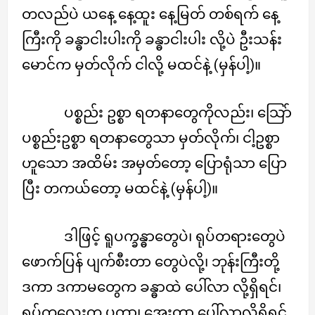
တလည်ပဲ ယနေ့ နေ့ထူး နေ့မြတ် တစ်ရက် နေ့
ကြီးကို ခန္ဓာငါးပါးကို ခန္ဓာငါးပါး လို့ပဲ ဦးသန်း
မောင်က မှတ်လိုက် ငါလို့ မထင်နဲ့ (မှန်ပါ့)။
ပစ္စည်း ဥစ္စာ ရတနာတွေကိုလည်း၊ သြော်
ပစ္စည်းဥစ္စာ ရတနာတွေသာ မှတ်လိုက်၊ ငါ့ဥစ္စာ
ဟူသော အထိမ်း အမှတ်တော့ ပြောရုံသာ ပြော
ပြီး တကယ်တော့ မထင်နဲ့ (မှန်ပါ့)။
ဒါဖြင့် ရူပက္ခန္ဓာတွေပဲ၊ ရုပ်တရားတွေပဲ
ဖောက်ပြန် ပျက်စီးတာ တွေပဲလို့၊ ဘုန်းကြီးတို့
ဒကာ ဒကာမတွေက ခန္ဓာထဲ ပေါ်လာ လို့ရှိရင်၊
ရုပ်ကလေးက ပူတာ၊ အေးတာ ပေါ်လာလို့ရှိရင်