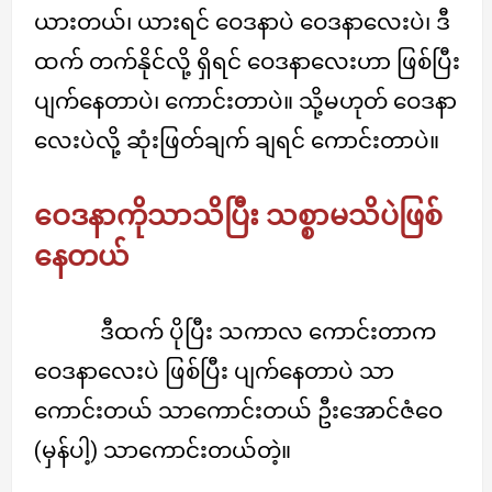
ယားတယ်၊ ယားရင် ဝေဒနာပဲ ဝေဒနာလေးပဲ၊ ဒီ
ထက် တက်နိုင်လို့ ရှိရင် ဝေဒနာလေးဟာ ဖြစ်ပြီး
ပျက်နေတာပဲ၊ ကောင်းတာပဲ။ သို့မဟုတ် ဝေဒနာ
လေးပဲလို့ ဆုံးဖြတ်ချက် ချရင် ကောင်းတာပဲ။
ဝေဒနာကိုသာသိပြီး သစ္စာမသိပဲဖြစ်
နေတယ်
ဒီထက် ပိုပြီး သကာလ ကောင်းတာက
ဝေဒနာလေးပဲ ဖြစ်ပြီး ပျက်နေတာပဲ သာ
ကောင်းတယ် သာကောင်းတယ် ဦးအောင်ဇံဝေ
(မှန်ပါ့) သာကောင်းတယ်တဲ့။