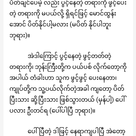
ပိတ်ချင်ပေမဲ့ လည်း ပွင့်နေတဲ့ တရားကို ဖွင့်ပေး
တဲ့ တရားကို မပယ်လို့ ရှိရင်ဖြင့် မောင်ထွန်း
အောင် ပိတ်နိုင်ပါ့မလား (မပိတ် နိုင်ပါဘူး
ဘုရား)။
အဲဒါကြောင့် ပွင့်နေတဲ့ ဖွင့်တတ်တဲ့
တရားကို၊ ဘုန်းကြီးတို့က ပယ်ပစ် လိုက်တော့ကို
အပါယ် တံခါးဟာ သူက ဖွင့်ဖွင့် ပေးနေတာ၊
ကျုပ်တို့က သူ့ပယ်လိုက်တဲ့အခါ ကျတော့ ပိတ်
ပြီးသား ဆို့ပြီးသား ဖြစ်သွားတယ် (မှန်ပါ့) ပေါ်
ပလား ဦးတင်ရ (ပေါ်ပါပြီ ဘုရား)။
ပေါ်ပြီတဲ့ ဒါဖြင့် နေရာကျပါပြီ အဲတော့