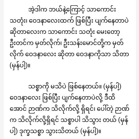
အဲ့ဒါက ဘယ်နဲ့ကြောင့် သာကောင်း
သတုံး၊ ဝေဒနာလေးထက် ဖြစ်ပြီး ပျက်နေတာပဲ
ဆိုတာလေးက သာကောင်း သတုံး မေးတော့
ဦးတင်က မှတ်လိုက်၊ ဦးသန်းမောင်တို့က မှတ်
လိုက် ဝေဒနာလေး ဆိုတာ ဝေဒနာကိုသာ သိတာ
(မှန်ပါ့)။
သစ္စာကို မသိပဲ ဖြစ်နေတယ်။ (မှန်ပါ့)
ဝေဒနာလေး ဖြစ်ပြီး ပျက်နေတာပဲလို့ ဒီထိ
အောင် ဉာဏ်က သိလိုက်လို့ ရှိရင်၊ ပေါ်တဲ့ ဉာဏ်
က သိလိုက်လို့ရှိရင် သစ္စာပါ သိသွား တယ် (မှန်
ပါ့) ဒုက္ခသစ္စာ သွားသိတယ် (မှန်ပါ့)။