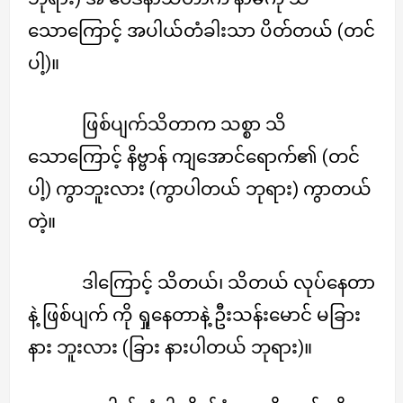
သောကြောင့် အပါယ်တံခါးသာ ပိတ်တယ် (တင်
ပါ့)။
ဖြစ်ပျက်သိတာက သစ္စာ သိ
သောကြောင့် နိဗ္ဗာန် ကျအောင်ရောက်၏ (တင်
ပါ့) ကွာဘူးလား (ကွာပါတယ် ဘုရား) ကွာတယ်
တဲ့။
ဒါကြောင့် သိတယ်၊ သိတယ် လုပ်နေတာ
နဲ့ ဖြစ်ပျက် ကို ရှုနေတာနဲ့ ဦးသန်းမောင် မခြား
နား ဘူးလား (ခြား နားပါတယ် ဘုရား)။