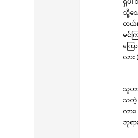
ရှိပါ
သို့
တယ်၊
မင်ကြ
ကြော
လား (
သူဟာ
သတဲ့ 
လား၊ 
ဘုရား