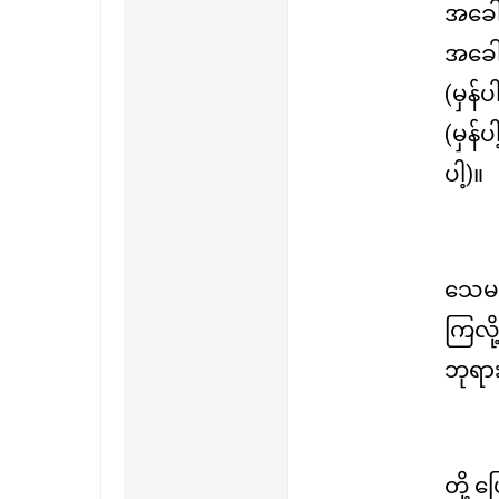
အခေါ်
အခေါ်
(မှန်
(မှန်
ပါ့)။
သေမင်
ကြလို
ဘုရား
တို့ 