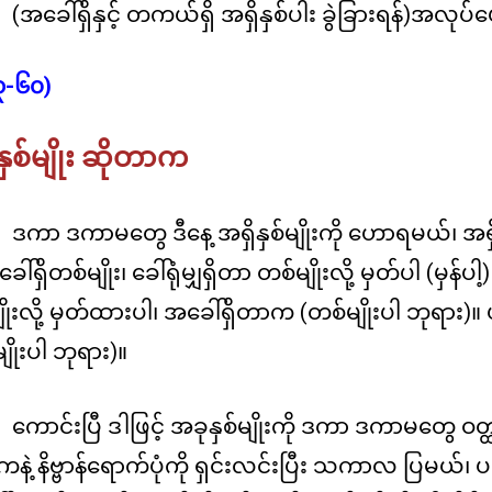
(အခေါ်ရှိနှင့် တကယ်ရှိ အရှိနှစ်ပါး ခွဲခြားရန်)
အလုပ်ပ
မိုး
ကုတ်
အလုပ်
၃-၆၀)
ပေး
မိုး
နှစ်မျိုး ဆိုတာက
ကုတ်
အလုပ်
ပေး(ခရီးသည်)
ဒကာ ဒကာမတွေ ဒီနေ့ အရှိနှစ်မျိုးကို ဟောရမယ်၊ အရှိန
်ရှိတစ်မျိုး၊ ခေါ်ရုံမျှရှိတာ တစ်မျိုးလို့ မှတ်ပါ (မှန်ပ
ိုးလို့ မှတ်ထားပါ၊ အခေါ်ရှိတာက (တစ်မျိုးပါ ဘုရား)။
ျိုးပါ ဘုရား)။
ကောင်းပြီ ဒါဖြင့် အခုနှစ်မျိုးကို ဒကာ ဒကာမတွေ 
ဲ့ နိဗ္ဗာန်ရောက်ပုံကို ရှင်းလင်းပြီး သကာလ ပြမယ်