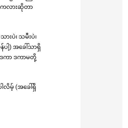
ပါကလားဆိုတာ
သားပဲ၊ သမီးပဲ၊
ှန်ပါ့) အခေါ်သာရှိ
 ဒကာ ဒကာမတို့
လိမ့် (အခေါ်ရှိ