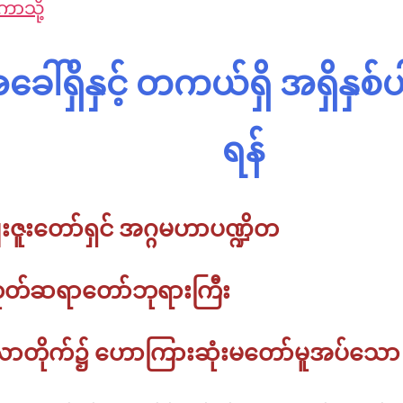
ပဿ
ာသို့
ဋ္
ပ
နာ
ဌာ
ဋ္
ဝေဒနာ
န်း
ဌာ
နု
သင်တန်း
န်း
ေါ်ရှိနှင့် တကယ်ရှိ အရှိနှစ်ပါ
ပဿ
သင်တ
Online
နာ
အဘိ
ဓ
ရန်
မ္
မာ
သင်တန်း
Online
းဇူးတော်ရှင် အဂ္ဂမဟာပဏ္ဍိတ
တရား
စခန်း
းကုတ်ဆရာတော်ဘုရားကြီး
မိုး
ကုတ်
ထေ
ရု
္ဂလာတိုက်၌ ဟောကြားဆုံးမတော်မူအပ်သော
ပ
တ္
တိ