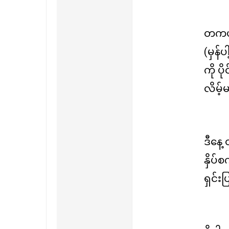
တကယ်ရ
(မှန်
ကို ပိ
လိမ့်
ဒီနေ့ 
နှိပ်
ရှင်းပ