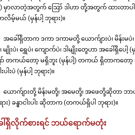
-ဂ) မှာလာတဲ့အတွက် ဪ ဒါဟာ တို့အတွက် ထားတာ
ာလိမ့်မယ် (မှန်ပါ့ ဘုရား)။
အခေါ်ရှိတာက ဒကာ ဒကာမတို့ ယောက်ျားပဲ၊ မိန်းမပဲ၊ 
 မျိုးပဲ၊ ရွှေပဲ၊ ကျောက်ပဲ၊ ဒါမျိုးတွေဟာ အခေါ်ရှိပေါ့ (မ
ာ် တကယ်တော့ မရှိဘူး (မှန်ပါ့) တကယ် ရှိတာကတော့
ါးပါးပဲ (မှန်ပါ့ ဘုရား)။
ယောက်ျားတို့ မိန်းမတို့၊ အမေတို့၊ အဖေတို့ဆိုတာ ဘာပါ
ရား) ခန္ဓာငါးပါး ဆိုတာက (တကယ်ရှိပါ ဘုရား)။
်ရှိလိုက်စားရင် ဘယ်ရောက်မတုံး