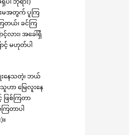
ရှိပါ ဘုရား)
်းမအတွက် ပူကြ
ကြတယ်၊ ခင်ကြ
့်လား၊ အခေါ်ရှိ
င့် မဟုတ်ပါ
ုံးနေသတဲ့၊ ဘယ်
်သူဟာ မြေလူးနေ
င့် ဖြစ်ကြတာ
ြစ်ကြတာပါ
)။