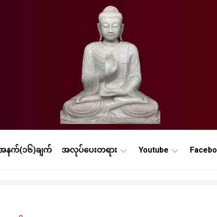
ာအနက်(၁၆)ချက်
အလုပ်ပေးတရား
Youtube
Faceb
စိ
Online
Onli
တ္
ဝိပဿနာ
ဝိပ
တာ
သင်တ
Online
နု
ပ
Onli