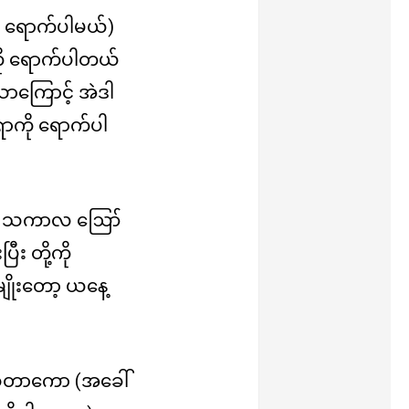
ငံ ရောက်ပါမယ်)
ကို ရောက်ပါတယ်
ောကြောင့် အဲဒါ
ွက်ရာကို ရောက်ပါ
စားပြီး သကာလ ဪ
ီး တို့ကို
မျိုးတော့ ယနေ့
မဆိုတာကော (အခေါ်