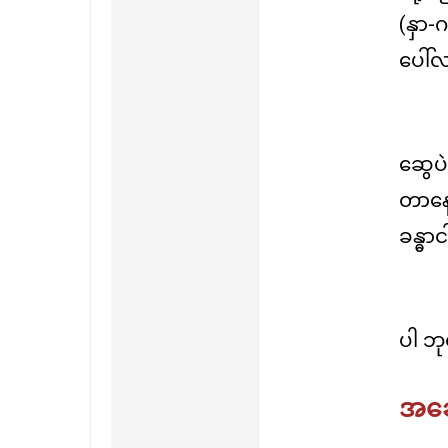
(နှာ
ပေါ်လ
ဆွေပဲ၊
တာနေ
ခန္ဓာင
ပါ ဘု
အခေါ