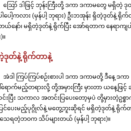
ဪ ဒါဖြင့် ဘုန်းကြီးတို့ ဒကာ ဒကာမတွေ မရှိတဲ့ ဒုတ်
ါပေါ့ကလား (မှန်ပါ့ ဘုရား) ဦးဘအုန်း ရှိတဲ့ဒုတ်နဲ့ ရို
ယ်နော်၊ မရှိတဲ့ဒုတ်နဲ့ ရိုက်ပြီး အော်ရတာက နေရာက
)။
ဲ့ဒုတ်နဲ့ ရိုက်တာနဲ့
အဲဒါ ကြပ်ကြပ်စဉ်းစားပါ ဒကာ ဒကာမတို့ ဒီနေ့ ဒ
ရောက်မည့်တရားလို့ တို့အမှားကြီး မှားတာ ယနေ့ဖြင့
လင်းပြီး သကာလ အတင်းပြပေးတော့မှပဲ တို့မှားတဲ့ဥစ္စ
င်ပေးမည့်ပုဂ္ဂိုလ်နဲ့ မတွေ့ဘူးဆိုရင် မရှိတဲ့ဒုတ်နဲ့ ရိုက
းသေရတဲ့ဘဝက သိပ်များတယ် (မှန်ပါ့ ဘုရား)။