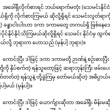
အခေါ်ရှိလိုက်စားရင် ဘယ်ရောက်မတုံး (သေမင်းနိုင်
ှိကို လိုက်စားကြမယ် ဆိုလို့ရှိရင် သေမင်းလွတ်ရာ
ပါ့) ခန္ဓာငါးပါးဟာ ဒကာ ဒကာမတွေ တကယ်ရှိ ဖြစ်နေသ
ုင်ပိုင်နိုင်နိုင်သိကြမယ်ဆိုလို့ရှိရင် သေမင်း နိုင်ငံမှ ထ
မယ်လို့ ဘုရားက ဟောသည် (မှန်ပါ့ ဘုရား)။
ကောင်းပြီ၊ ဒါဖြင့် ဒကာ ဒကာမတို့ ဉာဏ်နဲ့ စဉ်း
တို့ကို နှိပ်စက်တဲ့ ရန်သူတော့ဖြင့် ဆရာဘုန်းကြီး ဖမ်းပေးပြ
စက်တတ်တဲ့ ရန်သူနဲ့ တို့ခွဲကြမှ တော်မယ်ဆိုတဲ့ အဓိပ္ပာယ်
ြပါ့မယ် (မှန်ပါ့)။
ကောင်းပြီ၊ ဒါဖြင့် ယောက်ျားဆိုတာ အခေါ်ရှိ၊ မိန်း