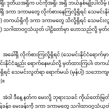
ရှိ၊ ဒုတိယအရှိက ပင်ကိုအရှိ၊ အရှိ ဘယ်နှစ်မျိုးပါလိမ့် (
ရှိ ဒကာ ဒကာမတွေ လိုက်စားနေကြလို့ရှိရင် သေမင်းနို
ပါ) တကယ်ရှိကို ဒကာ ဒကာမတွေ သိလို့ရှိရင် သေမင်းလွ
ပါ့) သဂါထာဝဂ္ဂသံယုတ် ပါဠိတော်မှာ ဟောသည်လို့ မှတ်
အခေါ်ရှိ လိုက်စားကြလို့ရှိရင် (သေမင်းနိုင်ငံရောက်မှ
းနိုင်ငံချည်း ရောက်နေမယ်လို့ မှတ်ထားကြပါ၊ တကယ်ရှ
့ရှိရင် သေမင်းလွတ်ရာ ရောက်မယ် (မှန်ပါ့) သဘောက
)။
အဲဒါ ဒီနေ့ နတ်က မေးလို့ ဘုရားသခင် ကိုယ်တော်မြတ်နဲ
ဖြေခန်း၊ မေးခန်းကို ဒကာ ဒကာမတွေ သဂါထာဝဂ္ဂသံယုတ်