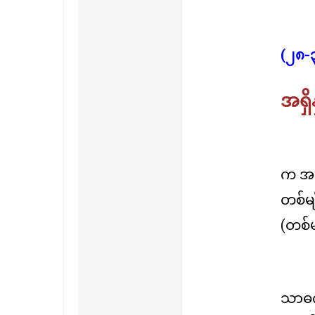
(၂၈-
အရှိ
က အခေါ
တစ်မျ
(တစ်မ
သာဓကန