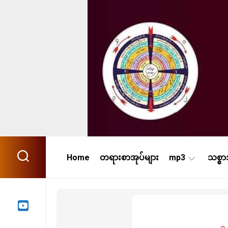
Skip
to
content
Home
တရားစာအုပ်များ
mp3
သစ္စ
အသံ
ကြည်(၄၂၀)
မိုး
ကုတ်(၅၉၀)