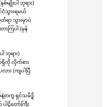
နှစ်မျိုးပါ ဘုရား)
င်ငံသွားရမယ်
တ်ရာ သွားမှာပဲ
ထားကြပါ (မှန်
ာပါ ဘုရား)
ိကို လိုက်စား
ျပလား (ကျပါပြီ
့တကွ ရှင်သမိဒ္ဓိ
 ပါဠိတော်ကြီး