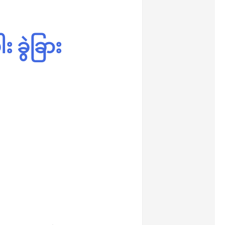
း ခွဲခြား
န်း