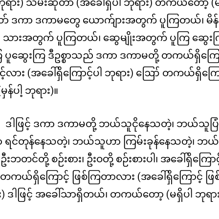
 ဘုရား) သမီးဆိုတာ (အခေါ်ရှိပါ ဘုရား) တကယ်တော့ (မ
သော် ဒကာ ဒကာမတွေ ယောက်ျားအတွက် ပူကြတယ်၊ မိန
 သားအတွက် ပူကြတယ်၊ ဆွေမျိုးအတွက် ပူကြ ဆွေး
 ပူဆွေးကြ ဒီဥစ္စာသည် ဒကာ ဒကာမတို့ တကယ်ရှိကြောင
င့်လား (အခေါ်ရှိကြောင့်ပါ ဘုရား) ဪ တကယ်ရှိကြော
မှန်ပါ့ ဘုရား)။
ဒါဖြင့် ဒကာ ဒကာမတို့ ဘယ်သူငိုနေသတဲ့၊ ဘယ်သူပြ
 ရင်တုန်နေသတဲ့၊ ဘယ်သူဟာ ကြမ်းခုန်နေသတဲ့၊ ဘယ
ဦးဘတင်တို့ စဉ်းစား၊ ဦးဝတို့ စဉ်းစားပါ၊ အခေါ်ရှိကြော
တကယ်ရှိကြောင့် ဖြစ်ကြတာလား (အခေါ်ရှိကြောင့် ဖ
) ဒါဖြင့် အခေါ်သာရှိတယ်၊ တကယ်တော့ (မရှိပါ ဘုရား