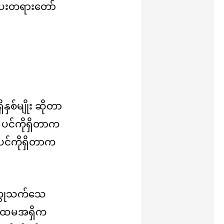
ေးတရားတော်
ှစ်မျိုး ဆိုတာ
ါ့) ပင်ကိုရှိတာက
 ပင်ကိုရှိတာက
ဝတ္ထုသက်သေ
၊ ပထမအရှိက