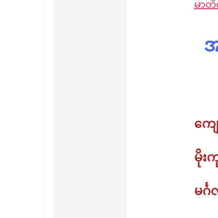
မာတိက
Download
အခ
ကျေ
မို
မင်