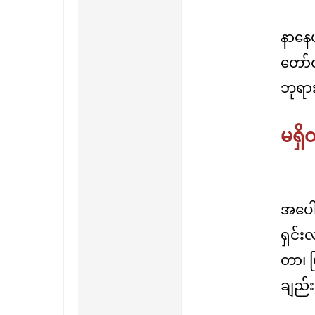
နာနေပ
တော်တ
ဘုရား
မရှိတ
အပေါ်
ရှင်း
တာ၊ ပြ
ချည်