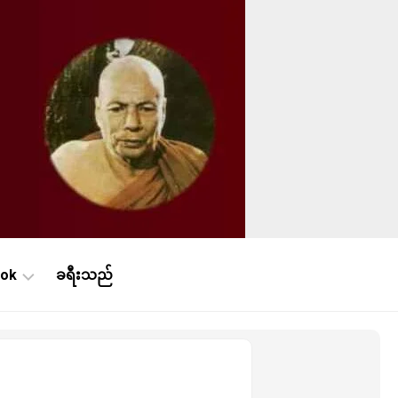
ook
ခရီးသည်
ne
ဿနာ
န်း
ne