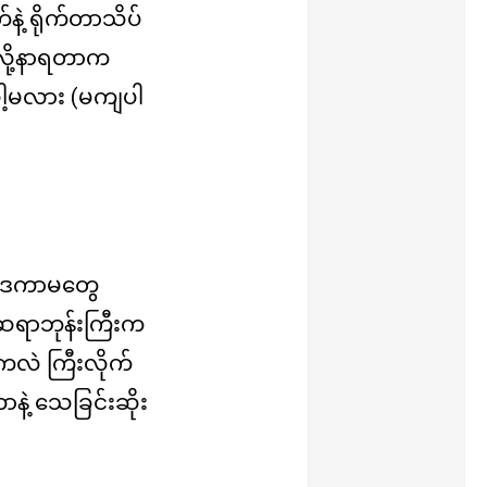
နဲ့ ရိုက်တာသိပ်
က်လို့နာရတာက
ျပါ့မလား (မကျပါ
ကာ ဒကာမတွေ
် ဆရာဘုန်းကြီးက
ာကလဲ ကြီးလိုက်
်တာနဲ့ သေခြင်းဆိုး