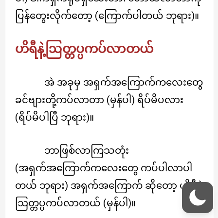
ပြန်တွေးလိုက်တော့ (ကြောက်ပါတယ် ဘုရား)။
ဟိရီနဲ့ဩတ္တပ္ပကပ်လာတယ်
အဲ အခုမှ အရှက်အကြောက်ကလေးတွေ
ခင်ဗျားတို့ကပ်လာတာ (မှန်ပါ) ရိပ်မိပလား
(ရိပ်မိပါပြီ ဘုရား)။
ဘာဖြစ်လာကြသတုံး
(အရှက်အကြောက်ကလေးတွေ ကပ်ပါလာပါ
တယ် ဘုရား) အရှက်အကြောက် ဆိုတော့ ဟိရီနဲ့
ဩတ္တပ္ပကပ်လာတယ် (မှန်ပါ)။