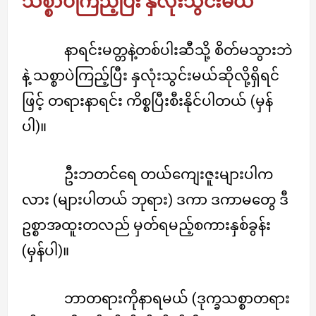
သစ္စာပဲကြည့်ပြီး နှလုံးသွင်းမယ်
နာရင်းမတ္တနဲ့တစ်ပါးဆီသို့ စိတ်မသွားဘဲ
နဲ့ သစ္စာပဲကြည့်ပြီး နှလုံးသွင်းမယ်ဆိုလို့ရှိရင်
ဖြင့် တရားနာရင်း ကိစ္စပြီးစီးနိုင်ပါတယ် (မှန်
ပါ)။
ဦးဘတင်ရေ တယ်ကျေးဇူးများပါက
လား (များပါတယ် ဘုရား) ဒကာ ဒကာမတွေ ဒီ
ဥစ္စာအထူးတလည် မှတ်ရမည့်စကားနှစ်ခွန်း
(မှန်ပါ)။
ဘာတရားကိုနာရမယ် (ဒုက္ခသစ္စာတရား