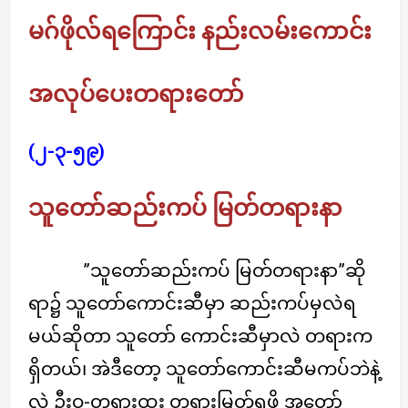
မဂ်ဖိုလ်ရကြောင်း နည်းလမ်းကောင်း
အလုပ်ပေးတရားတော်
(၂-၃-၅၉)
သူတော်ဆည်းကပ် မြတ်တရားနာ
”သူတော်ဆည်းကပ် မြတ်တရားနာ”ဆို
ရာ၌ သူတော်ကောင်းဆီမှာ ဆည်းကပ်မှလဲရ
မယ်ဆိုတာ သူတော် ကောင်းဆီမှာလဲ တရားက
ရှိတယ်၊ အဲဒီတော့ သူတော်ကောင်းဆီမကပ်ဘဲနဲ့
လဲ ဦးဝ-တရားထူး တရားမြတ်ရဖို့ အတော်