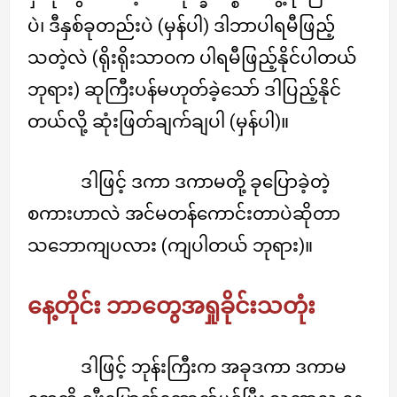
ပဲ၊ ဒီနှစ်ခုတည်းပဲ (မှန်ပါ) ဒါဘာပါရမီဖြည့်
သတဲ့လဲ (ရိုးရိုးသာဝက ပါရမီဖြည့်နိုင်ပါတယ်
ဘုရား) ဆုကြီးပန်မဟုတ်ခဲ့သော် ဒါပြည့်နိုင်
တယ်လို့ ဆုံးဖြတ်ချက်ချပါ (မှန်ပါ)။
ဒါဖြင့် ဒကာ ဒကာမတို့ ခုပြောခဲ့တဲ့
စကားဟာလဲ အင်မတန်ကောင်းတာပဲဆိုတာ
သဘောကျပလား (ကျပါတယ် ဘုရား)။
နေ့တိုင်း ဘာတွေအရှုခိုင်းသတုံး
ဒါဖြင့် ဘုန်းကြီးက အခုဒကာ ဒကာမ