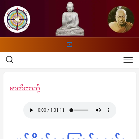
Skip
to
content
မာတိကာသို့