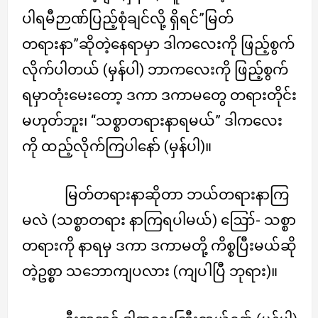
ပါရမီဉာဏ်ပြည့်စုံချင်လို့ ရှိရင်”မြတ်
တရားနာ”ဆိုတဲ့နေရာမှာ ဒါကလေးကို ဖြည့်စွက်
လိုက်ပါတယ် (မှန်ပါ) ဘာကလေးကို ဖြည့်စွက်
ရမှာတုံးမေးတော့ ဒကာ ဒကာမတွေ တရားတိုင်း
မဟုတ်ဘူး၊ “သစ္စာတရားနာရမယ်” ဒါကလေး
ကို ထည့်လိုက်ကြပါနော် (မှန်ပါ)။
မြတ်တရားနာဆိုတာ ဘယ်တရားနာကြ
မလဲ (သစ္စာတရား နာကြရပါမယ်) ဪ- သစ္စာ
တရားကို နာရမှ ဒကာ ဒကာမတို့ ကိစ္စပြီးမယ်ဆို
တဲ့ဥစ္စာ သဘောကျပလား (ကျပါပြီ ဘုရား)။