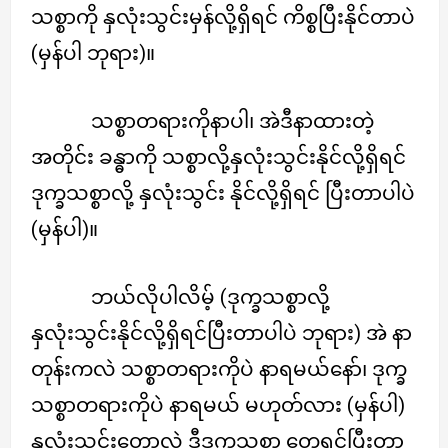
သစ္စာကို နှလုံးသွင်းမှန်လို့ရှိရင် ကိစ္စပြီးနိုင်တာပဲ
(မှန်ပါ ဘုရား)။
သစ္စာတရားကိုနာပါ၊ အဲဒီနာထားတဲ့
အတိုင်း ခန္ဓာကို သစ္စာလို့နှလုံးသွင်းနိုင်လို့ရှိရင်
ဒုက္ခသစ္စာလို့ နှလုံးသွင်း နိုင်လို့ရှိရင် ပြီးတာပါပဲ
(မှန်ပါ)။
ဘယ်လိုပါလိမ့် (ဒုက္ခသစ္စာလို့
နှလုံးသွင်းနိုင်လို့ရှိရင်ပြီးတာပါပဲ ဘုရား) အဲ နာ
တုန်းကလဲ သစ္စာတရားကိုပဲ နာရမယ်နော်၊ ဒုက္ခ
သစ္စာတရားကိုပဲ နာရမယ် မဟုတ်လား (မှန်ပါ)
နှလုံးသွင်းတော့လဲ ဒီဒုက္ခသစ္စာ တွေ့ရင်ပြီးတာ