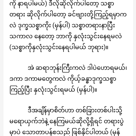
ကို နာရပါမယ်) ဒီလိုဆိုလိုက်ပါတော့ သစ္စာ
တရား ဆိုလိုက်ပါတော့ ခင်ဗျားတို့ကြည့်ရမှာက
လဲ ဒုက္ခသစ္စာကိုး (မှန်ပါ) သစ္စာတရားနာပြီး
သကာလ နေတော့ ဘာကို နှလုံးသွင်းနေရမလဲ
(သစ္စာကိုနှလုံးသွင်းနေရပါမယ် ဘုရား)။
အဲ ဆရာဘုန်းကြီးကလဲ ဒါပဲဟောရမယ်၊
ဒကာ ဒကာမတွေကလဲ ကိုယ့်ခန္ဓာဒုက္ခသစ္စာ
ကြည့်ပြီး နှလုံးသွင်းရမယ် (မှန်ပါ)။
ဒီအချိန်မှာစိတ်ဟာ တစ်ခြားတစ်ပါးသို့
မရောယှက်ဘဲနဲ့ နေကြမယ်ဆိုလို့ရှိရင် တရားပွဲ
မှာပဲ သောတာပန်စသည် ဖြစ်နိုင်ပါတယ် (မှန်