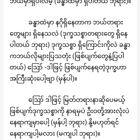
ဘယ်မှာရှိပါလိမ့် (ခန္ဓာထဲမှာ ရှိပါတယ် ဘုရား)။
ခန္ဓာထဲမှာ နဂိုရှိနေတာက ဘယ်တရား
တွေများ ရှိနေသလဲ (ဒုက္ခသစ္စာတရားတွေ ရှိနေ
ပါတယ် ဘုရား) ဒုက္ခသစ္စာ ရှိကြောင်းကိုလဲ ခန္ဓာ
ကဘယ်လိုများပြသတုံး (ဖြစ်ပျက်တွေနဲ့ပြပါ
တယ်) ဪ -ဒါဖြင့် ဖြစ်ပျက်နေရတဲ့ဒုက္ခဟာ
အကြီးဆုံးပေါ့ဗျာ (မှန်ပါ)။
ဪ ဒါဖြင့် မြတ်တရားနာဆိုပေမယ့်
ဖြစ်ပျက်ဒုက္ခသစ္စာကို နာရမှပဲ ဦးဝတို့အားလုံးပဲ
နေရာကျမှာပေါ့ (မှန်ပါ့ ဘုရား) နို့မဟုတ်ရင်
နေရာကျပါ့မလား (မကျပါ ဘုရား)။