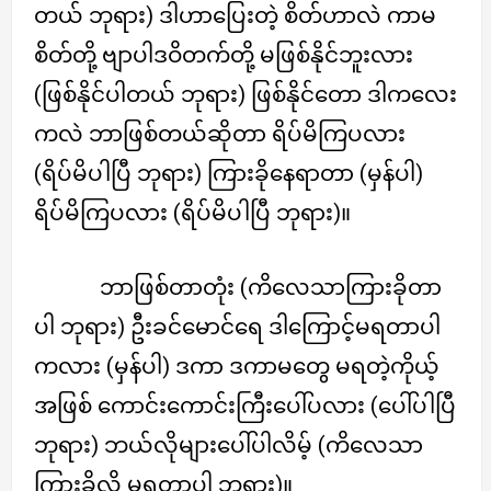
တယ် ဘုရား) ဒါဟာပြေးတဲ့ စိတ်ဟာလဲ ကာမ
စိတ်တို့ ဗျာပါဒဝိတက်တို့ မဖြစ်နိုင်ဘူးလား
(ဖြစ်နိုင်ပါတယ် ဘုရား) ဖြစ်နိုင်တော ဒါကလေး
ကလဲ ဘာဖြစ်တယ်ဆိုတာ ရိပ်မိကြပလား
(ရိပ်မိပါပြီ ဘုရား) ကြားခိုနေရာတာ (မှန်ပါ)
ရိပ်မိကြပလား (ရိပ်မိပါပြီ ဘုရား)။
ဘာဖြစ်တာတုံး (ကိလေသာကြားခိုတာ
ပါ ဘုရား) ဦးခင်မောင်ရေ ဒါကြောင့်မရတာပါ
ကလား (မှန်ပါ) ဒကာ ဒကာမတွေ မရတဲ့ကိုယ့်
အဖြစ် ကောင်းကောင်းကြီးပေါ်ပလား (ပေါ်ပါပြီ
ဘုရား) ဘယ်လိုများပေါ်ပါလိမ့် (ကိလေသာ
ကြားခိုလို့ မရတာပါ ဘုရား)။