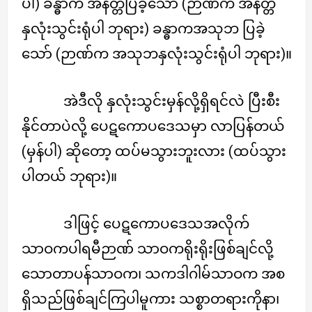
ပါ) ခန္ဓာက အနတ္တပြခဲ့သော် (ဉာဏ်က အနတ္တ
နှလုံးသွင်းရုံပါ ဘုရား) ခန္ဓာကအသုဘ ပြခဲ့
သော် (ဉာဏ်က အသုဘနှလုံးသွင်းရုံပါ ဘုရား)။
အဲဒီလို နှလုံးသွင်းမှန်လို့ရှိရင်လဲ ပြီးစီး
နိုင်တာပဲလို့ ပေဋကောပဒေသမှာ လာပြန်တယ်
(မှန်ပါ) ဆိုတော့ ထပ်မသွားဘူးလား (ထပ်သွား
ပါတယ် ဘုရား)။
ဒါဖြင့် ပေဋကောပဒေသအလိုက်
သာဝကပါရမီဉာဏ် သာဝကရိုးရိုးဖြစ်ချင်လို့
သောတာပန်သာဝက၊ သကဒါဂါမ်သာဝက အစ
ရှိသည်ဖြစ်ချင်ကြပါမူကား သစ္စာတရားကိုနာ၊