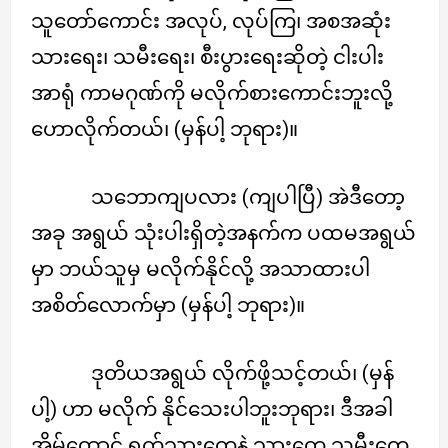
သူတော်ကောင်း အလုပ်, လုပ်ကြ၊ အစအဆုံး
သားရေး၊ သမီးရေး၊ စီးပွားရေးဆိုတဲ့ ငါးပါး
အာရုံ ကာမဂုဏ်ကို မလိုက်စားကောင်းဘူးလို့
ဟောလိုက်တယ်၊ (မှန်ပါ့ ဘုရား)။
သဘောကျပလား (ကျပါပြီ) အဲဒီတော့
အခု အရွယ် သုံးပါးရှိတဲ့အနက်က ပထမအရွယ်
မှာ ဘယ်သူမှ မလိုက်နိုင်လို့ အသာထားပါ
အစိတ်လောက်မှာ (မှန်ပါ့ ဘုရား)။
ဒုတိယအရွယ် လိုက်ဖို့သင့်တယ်၊ (မှန်
ပါ့) ဟာ မလိုက် နိုင်သေးပါဘူးဘုရား၊ ဒီအခါ
အိမ်ထောင် ရက်သားတွေနဲ့ သားတွေ သမီးတွေ