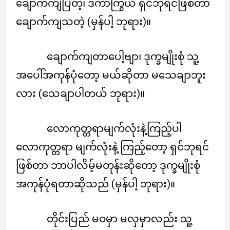
ချောက်ကျပြီတဲ့၊ ဒကာကြွယ် ရှင်ဘုရင်ဖြစ်တာ
ချောက်ကျသတဲ့ (မှန်ပါ့ ဘုရား)။
ချောက်ကျတာပေါ့ဗျာ၊ ဒုက္ခမျိုးစုံ သူ့
အပေါ်အကုန်ပုံတော့ မယ်ဆိုတာ မသေချာဘူး
လား (သေချာပါတယ် ဘုရား)။
လောကုတ္တရာမျက်လုံးနဲ့ကြည့်ပါ
လောကုတ္တရာ မျက်လုံးနဲ့ ကြည့်တော့ ရှင်ဘုရင်
ဖြစ်တာ ဘာပါလိမ့်မတုန်းဆိုတော့ ဒုက္ခမျိုးစုံ
အကုန်ပုံရတာဆိုသည် (မှန်ပါ့ ဘုရား)။
တိုင်းပြည် မဝမှာ မလှမှာလည်း သူ့