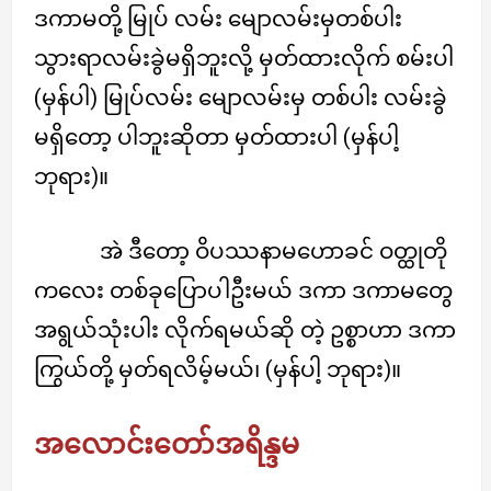
ဒကာမတို့ မြုပ် လမ်း မျောလမ်းမှတစ်ပါး
သွားရာလမ်းခွဲမရှိဘူးလို့ မှတ်ထားလိုက် စမ်းပါ
(မှန်ပါ) မြုပ်လမ်း မျောလမ်းမှ တစ်ပါး လမ်းခွဲ
မရှိတော့ ပါဘူးဆိုတာ မှတ်ထားပါ (မှန်ပါ့
ဘုရား)။
အဲ ဒီတော့ ဝိပဿနာမဟောခင် ဝတ္ထုတို
ကလေး တစ်ခုပြောပါဦးမယ် ဒကာ ဒကာမတွေ
အရွယ်သုံးပါး လိုက်ရမယ်ဆို တဲ့ ဥစ္စာဟာ ဒကာ
ကြွယ်တို့ မှတ်ရလိမ့်မယ်၊ (မှန်ပါ့ ဘုရား)။
အလောင်းတော်အရိန္ဒမ