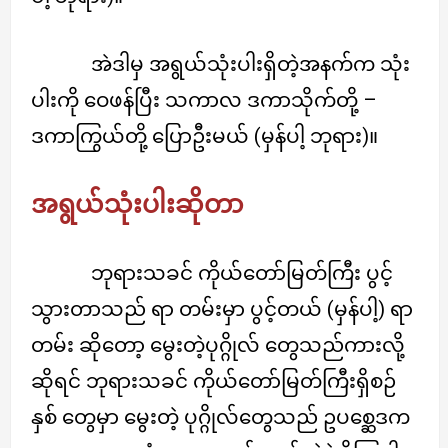
အဲဒါမှ အရွယ်သုံးပါးရှိတဲ့အနက်က သုံး
ပါးကို ဝေဖန်ပြီး သကာလ ဒကာသိုက်တို့ –
ဒကာကြွယ်တို့ ပြောဦးမယ် (မှန်ပါ့ ဘုရား)။
အရွယ်သုံးပါးဆိုတာ
ဘုရားသခင် ကိုယ်တော်မြတ်ကြီး ပွင့်
သွားတာသည် ရာ တမ်းမှာ ပွင့်တယ် (မှန်ပါ့) ရာ
တမ်း ဆိုတော့ မွေးတဲ့ပုဂ္ဂိုလ် တွေသည်ကားလို့
ဆိုရင် ဘုရားသခင် ကိုယ်တော်မြတ်ကြီးရှိစဉ်
နှစ် တွေမှာ မွေးတဲ့ ပုဂ္ဂိုလ်တွေသည် ဥပစ္ဆေဒက