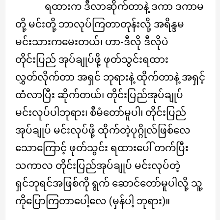
ရထားက ဒီလာဆိုက်တာနဲ့ ဒကာ ဒကာမ
တို့ မင်းတို့ ဘာလုပ်ကြတာတုန်းလို့ အရိန္ဒမ
မင်းသားကမေးတယ်၊ ဟာ-ဒီလို ဒီလိုပဲ
တိုင်းပြည် အုပ်ချုပ်ဖို့ ဖုတ်သွင်းရထား
လွှတ်လိုက်တာ အရှင် ဘုရားနဲ့ ထိုက်တာနဲ့ အရှင့်
ထံလာပြီး ဆိုက်တယ်၊ တိုင်းပြည်အုပ်ချုပ်
မင်းလုပ်ပါဘုရား၊ စီမံတော်မူပါ၊ တိုင်းပြည်
အုပ်ချုပ် မင်းလုပ်ဖို့ ထိုက်တဲ့ပုဂ္ဂိုလ်ဖြစ်လေ
သောကြောင့် ဖုတ်သွင်း ရထားပေါ် တက်ပြီး
သကာလ တိုင်းပြည်အုပ်ချုပ် မင်းလုပ်တဲ့
ရှင်ဘုရင်အဖြစ်ကို ရွက် ဆောင်တော်မူပါလို့ သူ့
ကိုပြောကြတာပေါ့လေ (မှန်ပါ့ ဘုရား)။