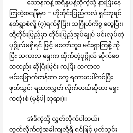
သောနကနဲ့ အရိန္ဒမနဲ့ထိုကဲ့သို့ နားပြီးနေ
ကြတဲ့အချိန်မှာ – ဟိုတိုင်းပြည်ကလဲ ရှင်ဘုရင်
နတ်ရွာစံလို့ (၇)ရက်ရှိပြီး၊ သဂြိုဟ်ကိစ္စ တွေပြီး၊
တို့တိုင်းပြည်မှာ တိုင်းပြည်အုပ်ချုပ် မင်းလုပ်တဲ့
ပုဂ္ဂိုလ်မရှိရင် ဖြင့် မတော်ဘူး၊ မင်းရှာကြစို့ ဆို
ပြီး သကာလ ရှေးက ထိုက်တဲ့ပုဂ္ဂိုလ် ဆိုက်စေ
သတည်း ဆိုပြီးမြင်း က,ပြီး သကာလ
မင်းမြောက်တန်ဆာ တွေ ရထားပေါ်တင်ပြီး
ဖုတ်သွင်း ရထားလွှတ် လိုက်တယ်ဆိုတာ ရှေး
ကထုံးစံ (မှန်ပါ့ ဘုရား)။
အဲဒီကဲ့သို့ လွှတ်လိုက်ပါတယ်၊
လွှတ်လိုက်တဲ့အခါကျလို့ရှိ ရင်ဖြင့် ဖုတ်သွင်း