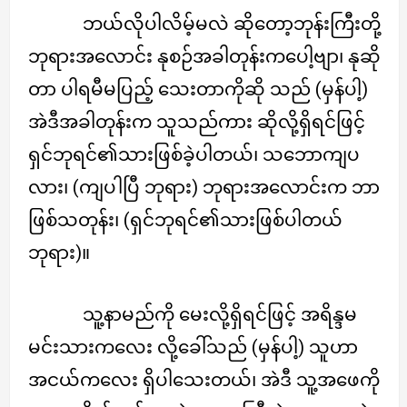
ဘယ်လိုပါလိမ့်မလဲ ဆိုတော့ဘုန်းကြီးတို့
ဘုရားအလောင်း နုစဉ်အခါတုန်းကပေါ့ဗျာ၊ နုဆို
တာ ပါရမီမပြည့် သေးတာကိုဆို သည် (မှန်ပါ့)
အဲဒီအခါတုန်းက သူသည်ကား ဆိုလို့ရှိရင်ဖြင့်
ရှင်ဘုရင်၏သားဖြစ်ခဲ့ပါတယ်၊ သဘောကျပ
လား၊ (ကျပါပြီ ဘုရား) ဘုရားအလောင်းက ဘာ
ဖြစ်သတုန်း၊ (ရှင်ဘုရင်၏သားဖြစ်ပါတယ်
ဘုရား)။
သူ့နာမည်ကို မေးလို့ရှိရင်ဖြင့် အရိန္ဒမ
မင်းသားကလေး လို့ခေါ်သည် (မှန်ပါ့) သူဟာ
အငယ်ကလေး ရှိပါသေးတယ်၊ အဲဒီ သူ့အဖေကို