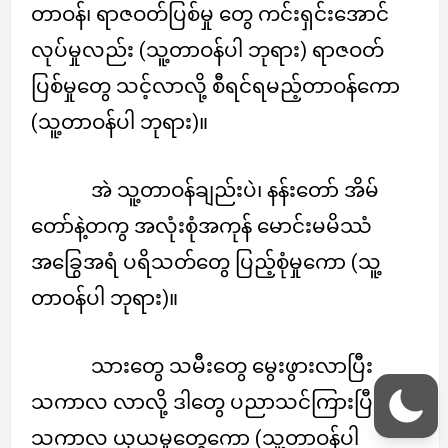
တာဝန်၊ ရာဇဝတ်ပြစ်မှု တွေ ကင်းရှင်းအောင်
လုပ်မှုလည်း (သူ့တာဝန်ပါ ဘုရား) ရာဇဝတ်
ပြစ်မှုတွေ သင့်လာလို့ စီရင်ရမည့်တာဝန်ကော
(သူ့တာဝန်ပါ ဘုရား)။
အဲ သူ့တာဝန်ချည်းပဲ၊ နန်းတော် အိမ်
တော်နဲ့တကွ အလုံးစုံအကုန် မောင်းမမိဿံ
အခြွေအရံ ပရိသတ်တွေ ပြည့်စုံမှုကော (သူ့
တာဝန်ပါ ဘုရား)။
သားတွေ သမီးတွေ မွေးဖွားလာပြီး
သကာလ လာလို့ ဒါတွေ ပညာသင်ကြားပြီး
သကာလ ယုယမှုတွေကော (သူ့တာဝန်ပါ