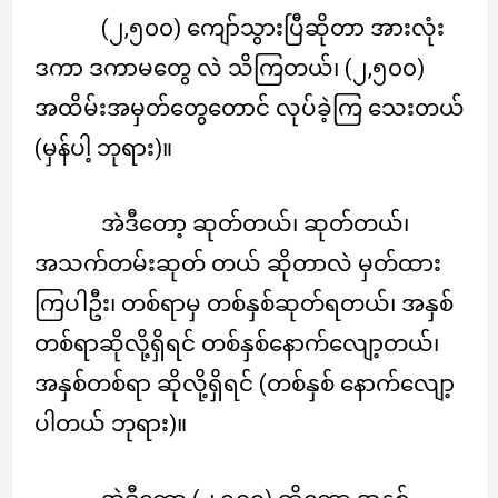
(၂,၅၀၀) ကျော်သွားပြီဆိုတာ အားလုံး
ဒကာ ဒကာမတွေ လဲ သိကြတယ်၊ (၂,၅၀၀)
အထိမ်းအမှတ်တွေတောင် လုပ်ခဲ့ကြ သေးတယ်
(မှန်ပါ့ ဘုရား)။
အဲဒီတော့ ဆုတ်တယ်၊ ဆုတ်တယ်၊
အသက်တမ်းဆုတ် တယ် ဆိုတာလဲ မှတ်ထား
ကြပါဦး၊ တစ်ရာမှ တစ်နှစ်ဆုတ်ရတယ်၊ အနှစ်
တစ်ရာဆိုလို့ရှိရင် တစ်နှစ်နောက်လျော့တယ်၊
အနှစ်တစ်ရာ ဆိုလို့ရှိရင် (တစ်နှစ် နောက်လျော့
ပါတယ် ဘုရား)။