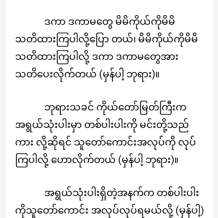
ဒကာ ဒကာမတွေ မိမိကိုယ်ကိုမိမိ
သတိထားကြပါလို့ပြော တယ်၊ မိမိကိုယ်ကိုမိမိ
သတိထားကြပါလို့ ဒကာ ဒကာမတွေအား
သတိပေးလိုက်တယ် (မှန်ပါ့ ဘုရား)။
ဘုရားသခင် ကိုယ်တော်မြတ်ကြီးက
အရွယ်သုံးပါးမှာ တစ်ပါးပါးကို မင်းတို့သည်
ကား လို့ဆိုရင် သူတော်ကောင်းအလုပ်ကို လုပ်
ကြပါလို့ ဟောလိုက်တယ် (မှန်ပါ့ ဘုရား)။
အရွယ်သုံးပါးရှိတဲ့အနက်က တစ်ပါးပါး
ကိုသူတော်ကောင်း အလုပ်လုပ်ရမယ်လို့ (မှန်ပါ့)