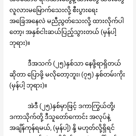
လူလားမမြောက်သေးလို့ စီးပွားရေး
အခြေအနေလဲ မညီညွတ်သေးလို့ ထားလိုက်ပါ
တော့၊ အနှစ်ငါးဆယ်ပြည့်သွားတယ် (မှန်ပါ့
ဘုရား)။
ဒီအသက် (၂၅)နှစ်သာ နေဖို့ရာရှိတယ်
ဆိုတာ ပြောဖို့ မလိုတော့ဘူး၊ (၇၅) နှစ်တမ်းကိုး
(မှန်ပါ့ ဘုရား)။
အဲဒီ (၂၅)နှစ်မှာဖြင့် ဒကာကြွယ်တို့၊
ဒကာသိုက်တို့ ဒီသူတော်ကောင်း အလုပ်နဲ့
အချိန်ကုန်ရမယ်, (မှန်ပါ့) နို့ မဟုတ်လို့ရှိရင်