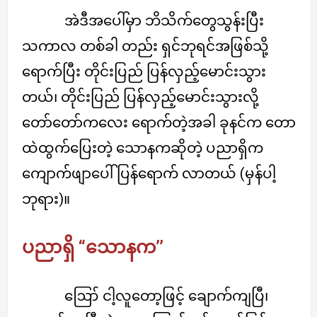
အဲဒီအပေါ်မှာ ဘိသိက်တွေသွန်းပြီး
သကာလ တစ်ခါ တည်း ရှင်ဘုရင်အဖြစ်သို့
ရောက်ပြီး တိုင်းပြည် ပြန်လှည့်မောင်းသွား
တယ်၊ တိုင်းပြည် ပြန်လှည့်မောင်းသွားလို့
တော်တော်ကလေး ရောက်တဲ့အခါ ခုနင်က တော
ထဲထွက်ပြေးတဲ့ သောနကဆိုတဲ့ ပညာရှိက
ကျောက်ဖျာပေါ် ပြန်ရောက် လာတယ် (မှန်ပါ့
ဘုရား)။
ပညာရှိ “သောနက’’
ဪ ငါ့လူတော့ဖြင့် ချောက်ကျပြီ၊