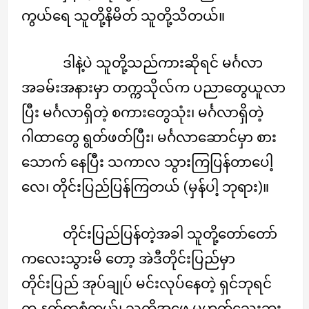
ကွယ်ရေ သူတို့နိမိတ် သူတို့သိတယ်။
ဒါနဲ့ပဲ သူတို့သည်ကားဆိုရင် မင်္ဂလာ
အခမ်းအနားမှာ တက္ကသိုလ်က ပညာတွေယူလာ
ပြီး မင်္ဂလာရှိတဲ့ စကားတွေသုံး၊ မင်္ဂလာရှိတဲ့
ဂါထာတွေ ရွတ်ဖတ်ပြီး၊ မင်္ဂလာဆောင်မှာ စား
သောက် နေပြီး သကာလ သွားကြပြန်တာပေါ့
လေ၊ တိုင်းပြည်ပြန်ကြတယ် (မှန်ပါ့ ဘုရား)။
တိုင်းပြည်ပြန်တဲ့အခါ သူတို့တော်တော်
ကလေးသွားမိ တော့ အဲဒီတိုင်းပြည်မှာ
တိုင်းပြည် အုပ်ချုပ် မင်းလုပ်နေတဲ့ ရှင်ဘုရင်
က နတ်ရွာစံတယ်၊ သူတို့အဖေ မဟုတ်သေးဘူး