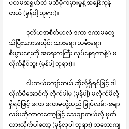
ပထမအရွယ်လဲ မသိမိုက်မှားမှုနဲ့ အချိန်ကုန်
တယ် (မှန်ပါ့ ဘုရား)။
ဒုတိယအစိတ်မှာလဲ ဒကာ ဒကာမတွေ
သိပြီးသားအတိုင်း သားရေး၊ သမီးရေး၊
စီးပွားရေးကို အရေးတကြီး လုပ်နေရတာနဲ့ပဲ မ
လိုက်နိုင်ဘူး (မှန်ပါ့ ဘုရား)။
ငါးဆယ်ကျော်တယ် ဆိုလို့ရှိရင်ဖြင့် ဒါ
လိုက်မိအောင်ကို လိုက်ပါမှ (မှန်ပါ့) မလိုက်မိလို့
ရှိရင်ဖြင့် ဒကာ ဒကာမတို့သည် မြုပ်လမ်း-မျော
လမ်းဆိုတာကတော့ဖြင့် သေချာတယ်လို့ မှတ်
ထားလိုက်ပါတော့ (မှန်လှပါ ဘုရား) သဘောကျ