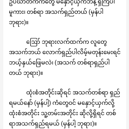
ဥပဃာတကကံတွေ မနှောင့်ယှက်ဘဲနဲ့ ရှိကြပါ
မူကား၊ တစ်ရာ အသက်ရှည်တယ် (မှန်ပါ
ဘုရား)။
ဪ ဘုရားလက်ထက်က လူတွေ
အသက်ဘယ် လောက်ရှည်ပါလိမ့်မတုန်းမေးရင်
ဘယ့်နှယ်ဖြေမလဲ၊ (အသက် တစ်ရာရှည်ပါ
တယ် ဘုရား)။
ထုံးစံအတိုင်းဆိုရင် အသက်တစ်ရာ ရှည်
ရမယ်နော် (မှန်ပါ့) ကံတွေဝင် မနှောင့်ယှက်လို့
ထုံးစံအတိုင်း သူ့တမ်းအတိုင်း ဆိုလို့ရှိရင် တစ်
ရာအသက်ရှည်ရမယ် (မှန်ပါ့ ဘုရား)။