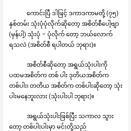
ကောင်းပြီ ဒါဖြင့် ဒကာဒကာမတို့ (၇၅)
နှစ်တမ်း သုံးပုံပုံလိုက်ဆိုတော့ အစိတ်စီပေါ့ဗျာ
(မှန်ပါ့) သုံးပုံ – ပုံလိုက် တော့ ဘယ်လောက်
ရသလဲ (အစိတ်စီ ရပါတယ် ဘုရား)။
အစိတ်စီဆိုတော့ အရွယ်သုံးပါးကို
ပထမအစိတ်က တစ် ပါး ဒုတိယအစိတ်က
တစ်ပါး၊ တတိယ အစိတ်က တစ်ပါးဆိုတော့ သုံး
ပါးမနေဘူးလား (သုံးပါးပါ ဘုရား)။
အရွယ်သုံးပါးဖြစ်ပြီး သကာလ သွား
တော့ တစ်ပါးပါးမှာ မင်းတို့သည်