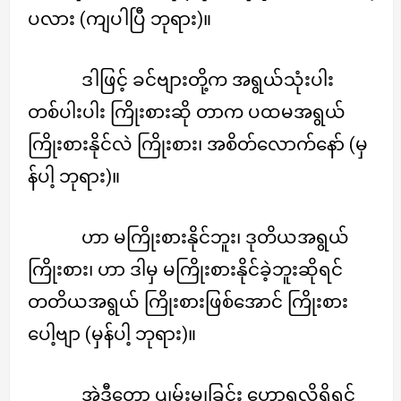
ပလား (ကျပါပြီ ဘုရား)။
ဒါဖြင့် ခင်ဗျားတို့က အရွယ်သုံးပါး
တစ်ပါးပါး ကြိုးစားဆို တာက ပထမအရွယ်
ကြိုးစားနိုင်လဲ ကြိုးစား၊ အစိတ်လောက်နော် (မှ
န်ပါ့ ဘုရား)။
ဟာ မကြိုးစားနိုင်ဘူး၊ ဒုတိယအရွယ်
ကြိုးစား၊ ဟာ ဒါမှ မကြိုးစားနိုင်ခဲ့ဘူးဆိုရင်
တတိယအရွယ် ကြိုးစားဖြစ်အောင် ကြိုးစား
ပေါ့ဗျာ (မှန်ပါ့ ဘုရား)။
အဲဒီတော့ ပျမ်းမျှခြင်း ဟောရလို့ရှိရင်