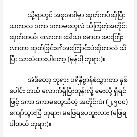
သို့ရာတွင် အခုအခါမှာ ဆုတ်ကပ်ဆိုပြီး
သကာလ ဒကာ ဒကာမတွေလဲ သိကြတဲ့အတိုင်း
ဆုတ်တယ်၊ လောဘ၊ ဒေါသ၊ မောဟ အားကြီး
လာတာ ဆုတ်ခြင်း၏အကြောင်းပဲဆိုတာလဲ သိ
ပြီး သားပဲထားပါတော့ (မှန်ပါ့ ဘုရား)။
အဲဒီတော့ ဘုရား ပရိနိဗ္ဗာန်စံသွားတာ နှစ်
ပေါင်း ဘယ် လောက်ရှိပြီးတုန်းလို့ မေးလို့ ရှိရင်
ဖြင့် ဒကာ ဒကာမတွေသိတဲ့ အတိုင်းပဲ၊ (၂,၅၀၀)
ကျော်သွားပြီ ဘုရား၊ မဖြေရပေဘူးလား (ဖြေရ
ပါတယ် ဘုရား)။