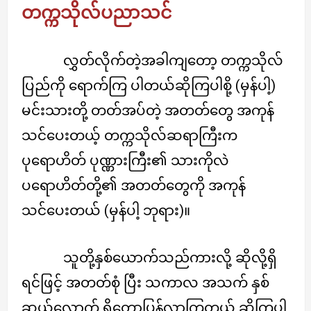
တက္ကသိုလ်ပညာသင်
လွှတ်လိုက်တဲ့အခါကျတော့ တက္ကသိုလ်
ပြည်ကို ရောက်ကြ ပါတယ်ဆိုကြပါစို့ (မှန်ပါ့)
မင်းသားတို့ တတ်အပ်တဲ့ အတတ်တွေ အကုန်
သင်ပေးတယ့် တက္ကသိုလ်ဆရာကြီးက
ပုရောဟိတ် ပုဏ္ဏားကြီး၏ သားကိုလဲ
ပရောဟိတ်တို့၏ အတတ်တွေကို အကုန်
သင်ပေးတယ် (မှန်ပါ့ ဘုရား)။
သူတို့နှစ်ယောက်သည်ကားလို့ ဆိုလို့ရှိ
ရင်ဖြင့် အတတ်စုံ ပြီး သကာလ အသက် နှစ်
ဆယ်လောက် ရှိတော့ပြန်လာကြတယ် ဆိုကြပါ