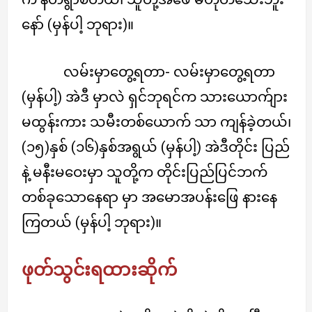
နော် (မှန်ပါ့ ဘုရား)။
လမ်းမှာတွေ့ရတာ- လမ်းမှာတွေ့ရတာ
(မှန်ပါ့) အဲဒီ မှာလဲ ရှင်ဘုရင်က သားယောက်ျား
မထွန်းကား သမီးတစ်ယောက် သာ ကျန်ခဲ့တယ်၊
(၁၅)နှစ် (၁၆)နှစ်အရွယ် (မှန်ပါ့) အဲဒီတိုင်း ပြည်
နဲ့ မနီးမဝေးမှာ သူတို့က တိုင်းပြည်ပြင်ဘက်
တစ်ခုသောနေရာ မှာ အမောအပန်းဖြေ နားနေ
ကြတယ် (မှန်ပါ့ ဘုရား)။
ဖုတ်သွင်းရထားဆိုက်