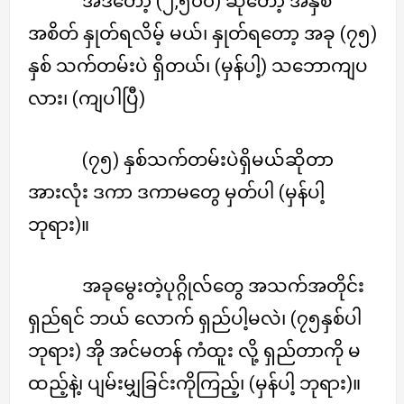
အဲဒီတော့ (၂,၅၀၀) ဆိုတော့ အနှစ်
အစိတ် နှုတ်ရလိမ့် မယ်၊ နှုတ်ရတော့ အခု (၇၅)
နှစ် သက်တမ်းပဲ ရှိတယ်၊ (မှန်ပါ့) သဘောကျပ
လား၊ (ကျပါပြီ)
(၇၅) နှစ်သက်တမ်းပဲရှိမယ်ဆိုတာ
အားလုံး ဒကာ ဒကာမတွေ မှတ်ပါ (မှန်ပါ့
ဘုရား)။
အခုမွေးတဲ့ပုဂ္ဂိုလ်တွေ အသက်အတိုင်း
ရှည်ရင် ဘယ် လောက် ရှည်ပါ့မလဲ၊ (၇၅နှစ်ပါ
ဘုရား) အို အင်မတန် ကံထူး လို့ ရှည်တာကို မ
ထည့်နဲ့၊ ပျမ်းမျှခြင်းကိုကြည့်၊ (မှန်ပါ့ ဘုရား)။