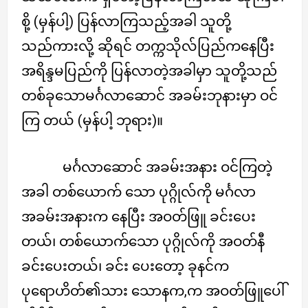
စို့ (မှန်ပါ့) ပြန်လာကြသည့်အခါ သူတို့
သည်ကားလို့ ဆိုရင် တက္ကသိုလ်ပြည်ကနေပြီး
အရိန္ဒမပြည်ကို ပြန်လာတဲ့အခါမှာ သူတို့သည်
တစ်ခုသောမင်္ဂလာဆောင် အခမ်းဘုနားမှာ ဝင်
ကြ တယ် (မှန်ပါ့ ဘုရား)။
မင်္ဂလာဆောင် အခမ်းအနား ဝင်ကြတဲ့
အခါ တစ်ယောက် သော ပုဂ္ဂိုလ်ကို မင်္ဂလာ
အခမ်းအနားက နေပြီး အဝတ်ဖြူ ခင်းပေး
တယ်၊ တစ်ယောက်သော ပုဂ္ဂိုလ်ကို အဝတ်နီ
ခင်းပေးတယ်၊ ခင်း ပေးတော့ ခုနင်က
ပုရောဟိတ်၏သား သောနက,က အဝတ်ဖြူပေါ်