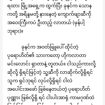
ရထား မြို့အရှေ့က ထွက်ပြီး ခုနင်က သောန
ကတို့ အရိန္ဒမတို့ နားနေတဲ့ ကျောက်ဖျာဆီကို
အဝေးကြီးကပဲ ဦးတည့် လာတယ် (မှန်ပါ့
ဘုရား)။
ခုနင်က အဝတ်ဖြူပေါ် ထိုင်တဲ့
ပုရောဟိတ်၏ သားကတော့ ဟိုကလာတာ
မင်းလောင်း ရှာတာနဲ့ တူတယ်။ ငါသည်ကားလို့
ဆိုလို့ ရှိရင်ဖြင့်တဲ့ သူ့ဆီကို လာဆိုက်လို့ရှိရင်
သူက ရှင်ဘုရင် လုပ်လို့ရှိရင် ငါလဲ
အပေါင်းအဖော် ဖြစ်နေတယ်တဲ့ ပုရောဟိတ်
ပုဏ္ဏား ဖြစ်လို့ရှိ ရင် ငါးပါးအာရုံ ကာမဂုဏ်ထဲ