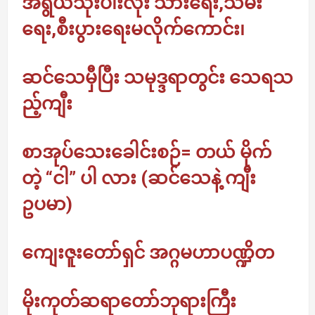
အရွယ်သုံးပါးလုံး သားရေး,သမီး
ရေး,စီးပွားရေးမလိုက်ကောင်း၊
ဆင်သေမှီပြီး သမုဒ္ဒရာတွင်း သေရသ
ည့်ကျီး
စာအုပ်သေးခေါင်းစဉ်= တယ် မိုက်
တဲ့ “ငါ” ပါ လား (ဆင်သေနဲ့ ကျီး
ဥပမာ)
ကျေးဇူးတော်ရှင် အဂ္ဂမဟာပဏ္ဍိတ
မိုးကုတ်ဆရာတော်ဘုရားကြီး