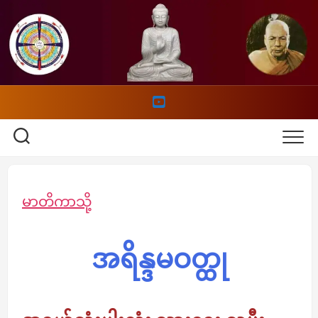
Skip
to
content
မာတိကာသို့
အရိန္ဒမဝတ္ထု