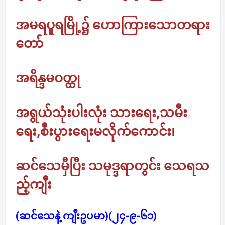
အမရပူရမြို့၌ ဟောကြားသောတရား
တော်
အရိန္ဒမဝတ္ထု
အရွယ်သုံးပါးလုံး သားရေး,သမီး
ရေး,စီးပွားရေးမလိုက်ကောင်း၊
ဆင်သေမှီပြီး သမုဒ္ဒရာတွင်း သေရသ
ည့်ကျီး
(ဆင်သေနဲ့ ကျီးဥပမာ)
(၂၄-၉-၆၁)