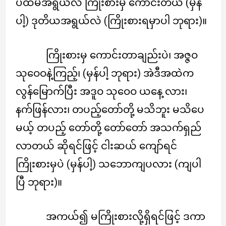
ပထမအရွယ်လဲ ကြိုးစားမှ ကောင်းတယ် (မှန်
ပါ့) ဒုတိယအရွယ်လဲ (ကြိုးစားရမှာပါ ဘုရား)။
ကြိုးစားမှ ကောင်းတာချည်းပဲ၊ အဇ္ဇဝ
သုဝေဝနဲ့ကြည့်၊ (မှန်ပါ့ ဘုရား) အဲဒီအထဲက
လွန်မြောက်ပြီး အဒူဝ သုဝေဝ ယနေ့ လား၊
နက်ဖြန်လား၊ တပည့်တော်တို့ မသိဘူး မသိပေ
မယ့် တပည့် တော်တို့ တော်တော် အသက်ရှည်
လာတယ် ဆိုရင်ဖြင့် ငါးဆယ် ကျော်ရင်
ကြိုးစားမှပဲ (မှန်ပါ့) သဘောကျပလား (ကျပါ
ပြီ ဘုရား)။
အကယ်၍ မကြိုးစားလို့ရှိရင်ဖြင့် ဒကာ