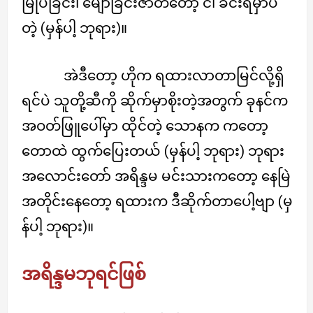
မြုပ်ခြင်း၊ မျောခြင်းဇာတ်တော့ ငါ ခင်းရမှာပဲ
တဲ့ (မှန်ပါ့ ဘုရား)။
အဲဒီတော့ ဟိုက ရထားလာတာမြင်လို့ရှိ
ရင်ပဲ သူတို့ဆီကို ဆိုက်မှာစိုးတဲ့အတွက် ခုနင်က
အဝတ်ဖြူပေါ်မှာ ထိုင်တဲ့ သောနက ကတော့
တောထဲ ထွက်ပြေးတယ် (မှန်ပါ့ ဘုရား) ဘုရား
အလောင်းတော် အရိန္ဒမ မင်းသားကတော့ နေမြဲ
အတိုင်းနေတော့ ရထားက ဒီဆိုက်တာပေါ့ဗျာ (မှ
န်ပါ့ ဘုရား)။
အရိန္ဒမဘုရင်ဖြစ်