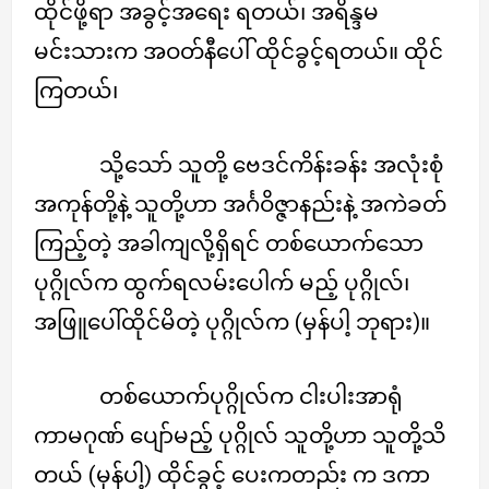
ထိုင်ဖို့ရာ အခွင့်အရေး ရတယ်၊ အရိန္ဒမ
မင်းသားက အဝတ်နီပေါ် ထိုင်ခွင့်ရတယ်။ ထိုင်
ကြတယ်၊
သို့သော် သူတို့ ဗေဒင်ကိန်းခန်း အလုံးစုံ
အကုန်တို့နဲ့ သူတို့ဟာ အင်္ဂဝိဇ္ဇာနည်းနဲ့ အကဲခတ်
ကြည့်တဲ့ အခါကျလို့ရှိရင် တစ်ယောက်သော
ပုဂ္ဂိုလ်က ထွက်ရလမ်းပေါက် မည့် ပုဂ္ဂိုလ်၊
အဖြူပေါ်ထိုင်မိတဲ့ ပုဂ္ဂိုလ်က (မှန်ပါ့ ဘုရား)။
တစ်ယောက်ပုဂ္ဂိုလ်က ငါးပါးအာရုံ
ကာမဂုဏ် ပျော်မည့် ပုဂ္ဂိုလ် သူတို့ဟာ သူတို့သိ
တယ် (မှန်ပါ့) ထိုင်ခွင့် ပေးကတည်း က ဒကာ