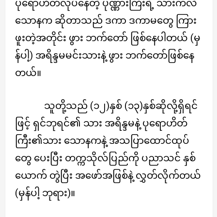
ပုရောဟိတ်လုပ်နေတဲ့ ပုဏ္ဏားကြီးရဲ့ သားကလဲ
သောနက ဆိုတာသည် ဒကာ ဒကာမတွေ ကြား
ဖူးတဲ့အတိုင်း ဖွား ဘက်တော် ဖြစ်နေပါတယ် (မှ
န်ပါ့) အရိန္ဒမမင်းသားနဲ့ ဖွား ဘက်တော်ဖြစ်နေ
တယ်။
သူတို့သည် (၁၂)နှစ် (၁၃)နှစ်ဆိုလို့ရှိရင်
ဖြင့် ရှင်ဘုရင်၏ သား အရိန္ဒမနဲ့ ပုရောဟိတ်
ကြီး၏သား သောနကနဲ့ အသပြာထောင်ထုပ်
တွေ ပေးပြီး တက္ကသိုလ်ပြည်ကို ပညာသင် နှစ်
ယောက် တွဲပြီး အဖော်အဖြစ်နဲ့ လွှတ်လိုက်တယ်
(မှန်ပါ့ ဘုရား)။