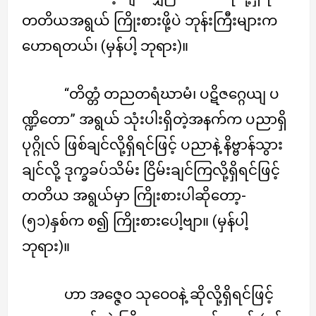
တတိယအရွယ် ကြိုးစားဖို့ပဲ ဘုန်းကြီးများက
ဟောရတယ်၊ (မှန်ပါ့ ဘုရား)။
“တိတ္တံ တညတရံဃာမံ၊ ပဋိဇဂ္ဂေယျ ပ
ဏ္ဍိတော” အရွယ် သုံးပါးရှိတဲ့အနက်က ပညာရှိ
ပုဂ္ဂိုလ် ဖြစ်ချင်လို့ရှိရင်ဖြင့် ပညာနဲ့ နိဗ္ဗာန်သွား
ချင်လို့ ဒုက္ခခပ်သိမ်း ငြိမ်းချင်ကြလို့ရှိရင်ဖြင့်
တတိယ အရွယ်မှာ ကြိုးစားပါဆိုတော့-
(၅၁)နှစ်က စ၍ ကြိုးစားပေါ့ဗျာ။ (မှန်ပါ့
ဘုရား)။
ဟာ အဇ္ဇေဝ သုဝေဝနဲ့ ဆိုလို့ရှိရင်ဖြင့်