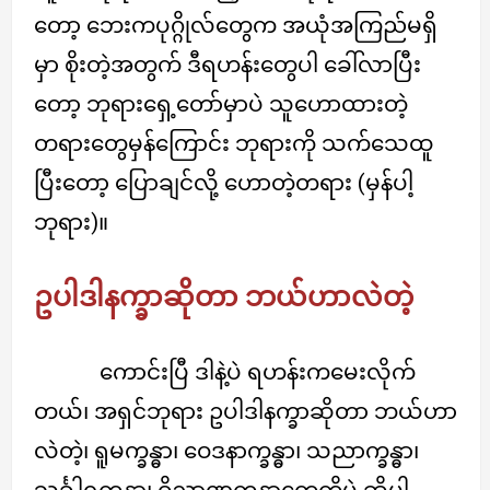
တော့ ဘေးကပုဂ္ဂိုလ်တွေက အယုံအကြည်မရှိ
မှာ စိုးတဲ့အတွက် ဒီရဟန်းတွေပါ ခေါ်လာပြီး
တော့ ဘုရားရှေ့တော်မှာပဲ သူဟောထားတဲ့
တရားတွေမှန်ကြောင်း ဘုရားကို သက်သေထူ
ပြီးတော့ ပြောချင်လို့ ဟောတဲ့တရား (မှန်ပါ့
ဘုရား)။
ဥပါဒါနက္ခာဆိုတာ ဘယ်ဟာလဲတဲ့
ကောင်းပြီ ဒါနဲ့ပဲ ရဟန်းကမေးလိုက်
တယ်၊ အရှင်ဘုရား ဥပါဒါနက္ခာဆိုတာ ဘယ်ဟာ
လဲတဲ့၊ ရူမက္ခန္ဓာ၊ ဝေဒနာက္ခန္ဓာ၊ သညာက္ခန္ဓာ၊
သင်္ခါရက္ခန္ဓာ၊ ဝိညာဏက္ခန္ဓာတွေကိုပဲ ဆိုပါ