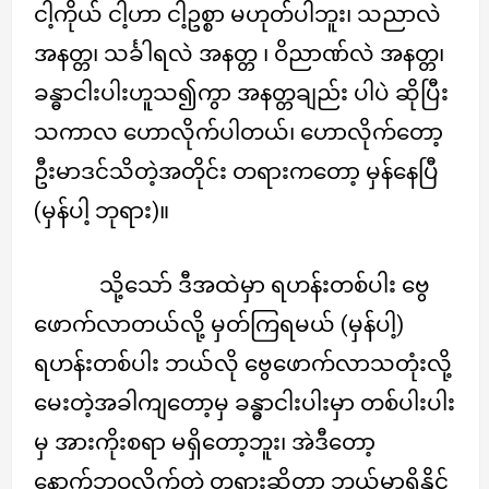
ငါ့ကိုယ် ငါ့ဟာ ငါ့ဥစ္စာ မဟုတ်ပါဘူး၊ သညာလဲ
အနတ္တ၊ သင်္ခါရလဲ အနတ္တ ၊ ဝိညာဏ်လဲ အနတ္တ၊
ခန္ဓာငါးပါးဟူသ၍ကွာ အနတ္တချည်း ပါပဲ ဆိုပြီး
သကာလ ဟောလိုက်ပါတယ်၊ ဟောလိုက်တော့
ဦးမာဒင်သိတဲ့အတိုင်း တရားကတော့ မှန်နေပြီ
(မှန်ပါ့ ဘုရား)။
သို့သော် ဒီအထဲမှာ ရဟန်းတစ်ပါး ဗွေ
ဖောက်လာတယ်လို့ မှတ်ကြရမယ် (မှန်ပါ့)
ရဟန်းတစ်ပါး ဘယ်လို ဗွေဖောက်လာသတုံးလို့
မေးတဲ့အခါကျတော့မှ ခန္ဓာငါးပါးမှာ တစ်ပါးပါး
မှ အားကိုးစရာ မရှိတော့ဘူး၊ အဲဒီတော့
နောက်ဘဝလိုက်တဲ့ တရားဆိုတာ ဘယ်မှာရှိနိုင်