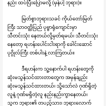
နည်း ထပ်ပြီးပြောမလို့ (မှန်ပါ့ ဘုရား)။
မြတ်စွာဘုရားသခင် ကိုယ်တော်မြတ်
ကြီး သာဝတ္ထိပြည် ပုဗ္ဗာရုံကျောင်းမှာ
သီတင်းသုံး နေတယ်လို့မှတ်ရမယ်၊ သီတင်းသုံး
နေတော့ ရဟန်းပေါင်းငါးရာကို ခေါင်းဆောင်
ပုဂ္ဂိုလ်ကြီး တစ်ပါးနဲ့ လာကြတယ်။
ဒီရဟန်းက သူ့နောက်ပါ ရဟန်းတွေကို
ဆုံးမသွန်သင်ထားတာတွေက အမှန်ချည်း
ဆုံးမသွန်သင်ထားတယ်၊ သို့သော်လဲ ဂုဏ်ရှိတဲ့
လူနဲ့ ဂုဏ်မရှိတဲ့လူ နည်းနည်းကွာနေတယ်၊
သူက ဘုရား၏ တပည့်သား၊ ဘုရားလောက်