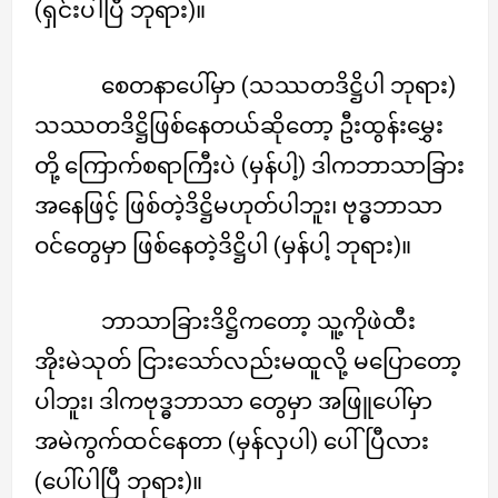
(ရှင်းပါပြီ ဘုရား)။
စေတနာပေါ်မှာ (သဿတဒိဋ္ဌိပါ ဘုရား)
သဿတဒိဋ္ဌိဖြစ်နေတယ်ဆိုတော့ ဦးထွန်းမွှေး
တို့ ကြောက်စရာကြီးပဲ (မှန်ပါ့) ဒါကဘာသာခြား
အနေဖြင့် ဖြစ်တဲ့ဒိဋ္ဌိမဟုတ်ပါဘူး၊ ဗုဒ္ဓဘာသာ
ဝင်တွေမှာ ဖြစ်နေတဲ့ဒိဋ္ဌိပါ (မှန်ပါ့ ဘုရား)။
ဘာသာခြားဒိဋ္ဌိကတော့ သူ့ကိုဖဲထီး
အိုးမဲသုတ် ငြားသော်လည်းမထူလို့ မပြောတော့
ပါဘူး၊ ဒါကဗုဒ္ဓဘာသာ တွေမှာ အဖြူပေါ်မှာ
အမဲကွက်ထင်နေတာ (မှန်လှပါ) ပေါ်ပြီလား
(ပေါ်ပါပြီ ဘုရား)။