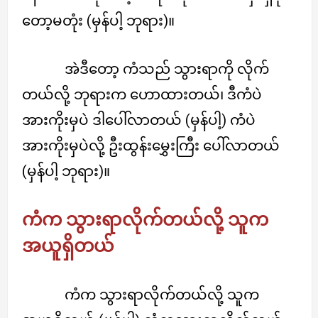
တော့မတုံး (မှန်ပါ့ ဘုရား)။
အဲဒီတော့ ကံသည် သွားရာကို လိုက်
တယ်လို့ ဘုရားက ဟောထားတယ်၊ ဒီကံပဲ
အားကိုးမှပဲ ဒါပေါ်လာတယ် (မှန်ပါ့) ကံပဲ
အားကိုးမှပဲလို့ ဦးထွန်းမွှေးကြီး ပေါ်လာတယ်
(မှန်ပါ့ ဘုရား)။
ကံက သွားရာလိုက်တယ်လို့ သူက
အယူရှိတယ်
ကံက သွားရာလိုက်တယ်လို့ သူက