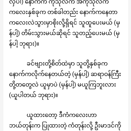
လှပါ) နောက်က ကုသိုလ်ကံ အကုသိုလ်ကံ
ကလေးနှစ်ခုက တစ်ခါတည်း နောက်ကနေတာ
ကလေးလဲသွားမှာစိုးလို့ရှိရင် သူထူပေးမယ် (မှ
န်ပါ့) တိမ်းသွားမယ်ဆိုရင် သူတည့်ပေးမယ် (မှ
န်ပါ့ ဘုရား)။
ခင်ဗျားတို့စိတ်ထဲမှာ သူတို့နှစ်ခုက
နောက်ကလိုက်နေတယ်တဲ့ (မှန်ပါ့) ဆရာဝန်ကြီး
တို့တတွေလဲ ယူမှာပဲ (မှန်ပါ့) မယူကြဘူးလား
(ယူပါတယ် ဘုရား)။
ယူထားတော့ ဒီကံကလေးဟာ
ဘယ်တုန်းက ပြုထားတဲ့ ကံတုန်းလို့ ဦးမာဒင်ကို