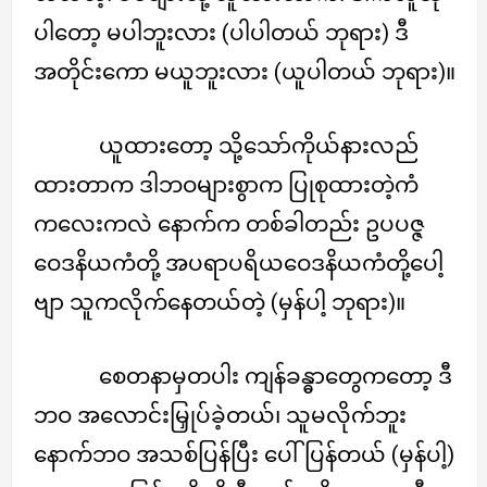
ပါတော့ မပါဘူးလား (ပါပါတယ် ဘုရား) ဒီ
အတိုင်းကော မယူဘူးလား (ယူပါတယ် ဘုရား)။
ယူထားတော့ သို့သော်ကိုယ်နားလည်
ထားတာက ဒါဘဝများစွာက ပြုစုထားတဲ့ကံ
ကလေးကလဲ နောက်က တစ်ခါတည်း ဥပပဇ္ဇ
ဝေဒနိယကံတို့ အပရာပရိယဝေဒနိယကံတို့ပေါ့
ဗျာ သူကလိုက်နေတယ်တဲ့ (မှန်ပါ့ ဘုရား)။
စေတနာမှတပါး ကျန်ခန္ဓာတွေကတော့ ဒီ
ဘဝ အလောင်းမြှုပ်ခဲ့တယ်၊ သူမလိုက်ဘူး
နောက်ဘဝ အသစ်ပြန်ပြီး ပေါ်ပြန်တယ် (မှန်ပါ့)