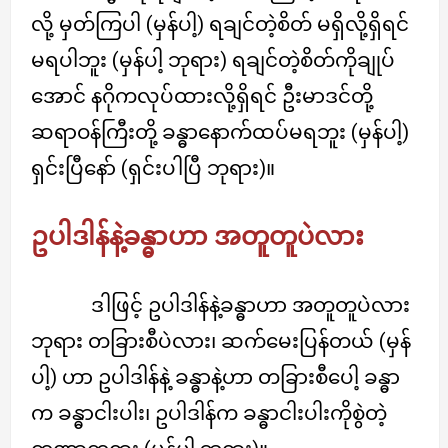
လို့ မှတ်ကြပါ (မှန်ပါ့) ရချင်တဲ့စိတ် မရှိလို့ရှိရင်
မရပါဘူး (မှန်ပါ့ ဘုရား) ရချင်တဲ့စိတ်ကိုချုပ်
အောင် နဂိုကလုပ်ထားလို့ရှိရင် ဦးမာဒင်တို့
ဆရာဝန်ကြီးတို့ ခန္ဓာနောက်ထပ်မရဘူး (မှန်ပါ့)
ရှင်းပြီနော် (ရှင်းပါပြီ ဘုရား)။
ဥပါဒါန်နဲ့ခန္ဓာဟာ အတူတူပဲလား
ဒါဖြင့် ဥပါဒါန်နဲ့ခန္ဓာဟာ အတူတူပဲလား
ဘုရား တခြားစီပဲလား၊ ဆက်မေးပြန်တယ် (မှန်
ပါ့) ဟာ ဥပါဒါန်နဲ့ ခန္ဓာနဲ့ဟာ တခြားစီပေါ့ ခန္ဓာ
က ခန္ဓာငါးပါး၊ ဥပါဒါန်က ခန္ဓာငါးပါးကိုစွဲတဲ့