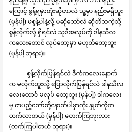
နည်းနဲ့မှ သူသည် စွန့်ပါဆိုရမှာလဲ ဘယ်နည်း
ကြောင့် စွန့်ရမှာတုံးဆိုတာလဲ သူ့မှာ နည်းမရှိဘူး
(မှန်ပါ့) မစွန့်ပါနဲ့လို့ မဆိုသော်လဲ ဆိုဘိသကဲ့သို့
စွန့်လိုက်လို့ ရှိရင်လဲ သူဒီအလုပ်ကို ဒါနသီလ
ကလေးတောင် လုပ်တော့မှာ မဟုတ်တော့ဘူး
(မှန်ပါ့ ဘုရား)။
စွန့်လိုက်ပြန်ရင်လဲ ဒီကံကလေးနောက်
က မလိုက်ဘူးလို့ ပြောလိုက်ပြန်ရင်လဲ ဒါနသီလ
လေးတောင် မလုပ် တော့ဘူး (မှန်ပါ့) ဒါကလေး
မှ တပည့်တော်တို့နောက်ပါမှာကိုး နှုတ်ကိုက
တက်လာတယ် (မှန်ပါ့) မတက်ကြဘူးလား
(တက်ကြပါတယ် ဘုရား)။