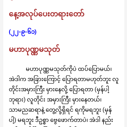
နေ့အလုပ်ပေးတရားတော်
(၂၂-၉-၆၁)
မဟာပုဏ္ဏမသုတ်
မဟာပုဏ္ဏမသုတ်ကိုပဲ ထပ်ပြောမယ်၊
အဲဒါက အခြားကြောင့် ပြောရတာမဟုတ်ဘူး လူ
တိုင်းအမှားကြီး မှားနေလို့ ပြောရတာ (မှန်ပါ့
ဘုရား) လူတိုင်း အမှားကြီး မှားနေတယ်၊
သာမညဆရာနဲ့ တွေ့လို့ရှိရင် ရကိုမရဘူး (မှန်
ပါ့) မရဘူး ဒီဥစ္စာ ဗွေဖောက်တာပဲ၊ အဲဒါ နည်း