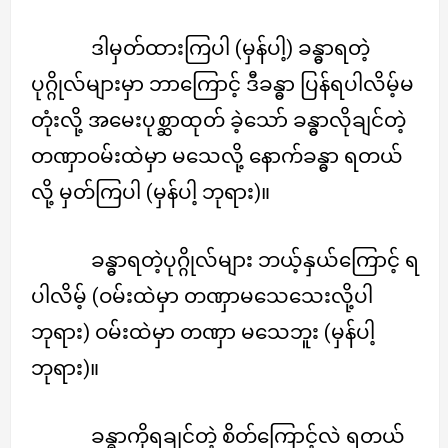
ဒါမှတ်ထားကြပါ (မှန်ပါ့) ခန္ဓာရတဲ့
ပုဂ္ဂိုလ်များမှာ ဘာကြောင့် ဒီခန္ဓာ ပြန်ရပါလိမ့်မ
တုံးလို့ အမေးပုစ္ဆာထုတ် ခဲ့သော် ခန္ဓာလိုချင်တဲ့
တဏှာဝမ်းထဲမှာ မသေလို့ နောက်ခန္ဓာ ရတယ်
လို့ မှတ်ကြပါ (မှန်ပါ့ ဘုရား)။
ခန္ဓာရတဲ့ပုဂ္ဂိုလ်များ ဘယ့်နှယ်ကြောင့် ရ
ပါလိမ့် (ဝမ်းထဲမှာ တဏှာမသေသေးလို့ပါ
ဘုရား) ဝမ်းထဲမှာ တဏှာ မသေဘူး (မှန်ပါ့
ဘုရား)။
ခန္ဓာကိုရချင်တဲ့ စိတ်ကြောင့်လဲ ရတယ်