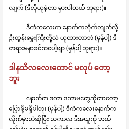
လျက် (ဒီလိုယူခဲ့တာ မှားပါတယ် ဘုရား)။
ဒီကံကလေးက နောက်ကလိုက်လျက်လို့
ဦးထွန်းမွှေးကြီးတို့လဲ ယူထားတာဘဲ (မှန်ပါ့) ဒီ
တရားမနာခင်ကပေါ့ဗျာ (မှန်ပါ့ ဘုရား)။
ဒါနသီလလေးတောင် မလုပ် တော့
ဘူး
နောက်က ဒကာ ဒကာမတွေဆိုတာတော့
ပြောဖို့မရှိပါဘူး (မှန်ပါ့) ဒီကံကလေးနောက်က
လိုက်မှာဘဲဆိုပြီး သကာလ ဒီအယူကို ဘယ်