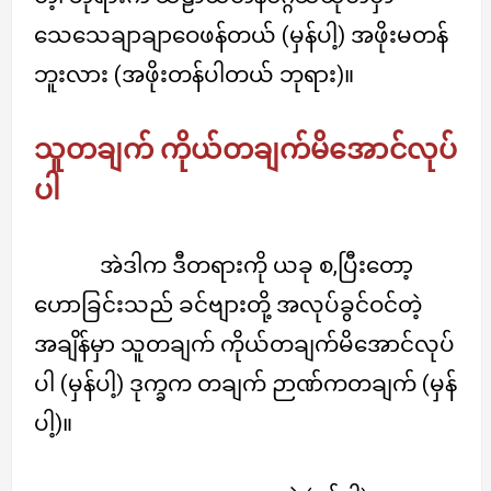
သေသေချာချာဝေဖန်တယ် (မှန်ပါ့) အဖိုးမတန်
ဘူးလား (အဖိုးတန်ပါတယ် ဘုရား)။
သူတချက် ကိုယ်တချက်မိအောင်လုပ်
ပါ
အဲဒါက ဒီတရားကို ယခု စ,ပြီးတော့
ဟောခြင်းသည် ခင်ဗျားတို့ အလုပ်ခွင်ဝင်တဲ့
အချိန်မှာ သူတချက် ကိုယ်တချက်မိအောင်လုပ်
ပါ (မှန်ပါ့) ဒုက္ခက တချက် ဉာဏ်ကတချက် (မှန်
ပါ့)။