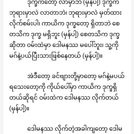
ဒုက္ခကတော့ လာမှာဘဲ (မှန်ပါ့) ဒုက္ခက
ဘုရားမှာလဲ လာတာဘဲ၊ ဘုရားမှာလဲ မှတ်ထား
လိုက်စမ်းပါ၊ ကာယိက ဒုက္ခတော့ ရှိတာဘဲ စေ
တသိက ဒုက္ခ မရှိဘူး (မှန်ပါ့) စေတသိက ဒုက္ခ
ဆိုတာ ဝမ်းထဲမှာ ဒေါမနဿ မပေါ်ဘူး၊ သူ့ကို
မဂ်နဲ့ပယ်ပြီးသားဖြစ်နေတယ် (မှန်ပါ့)။
အဲဒီတော့ ခင်ဗျားတို့မှာတော့ မဂ်နဲ့မပယ်
ရသေးတော့ကို ကိုယ်ပေါ်မှာ ကာယိက ဒုက္ခရှိ
တယ်ဆိုရင် ဝမ်းထဲက ဒေါမနဿ လိုက်တယ်
(မှန်ပါ့)။
ဒေါမနဿ လိုက်တဲ့အခါကျတော့ ဒေါမ