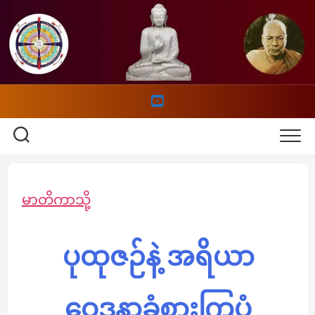
Skip
to
content
မာတိကာသို့
ပုထုဇဉ်နဲ့ အရိယာ
ဝေဒနာခံစားကြပုံ