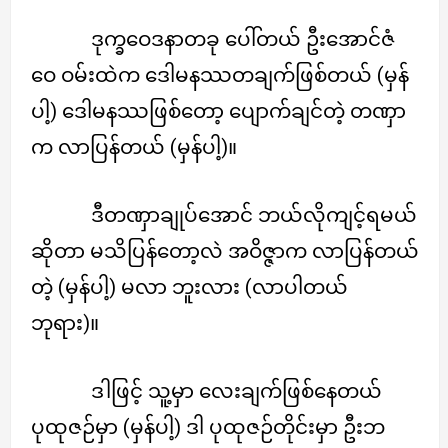
ဒုက္ခဝေဒနာတခု ပေါ်တယ် ဦးအောင်ဇံ
ဝေ ဝမ်းထဲက ဒေါမနဿတချက်ဖြစ်တယ် (မှန်
ပါ့) ဒေါမနဿဖြစ်တော့ ပျောက်ချင်တဲ့ တဏှာ
က လာပြန်တယ် (မှန်ပါ့)။
ဒီတဏှာချုပ်အောင် ဘယ်လိုကျင့်ရမယ်
ဆိုတာ မသိပြန်တော့လဲ အဝိဇ္ဇာက လာပြန်တယ်
တဲ့ (မှန်ပါ့) မလာ ဘူးလား (လာပါတယ်
ဘုရား)။
ဒါဖြင့် သူ့မှာ လေးချက်ဖြစ်နေတယ်
ပုထုဇဉ်မှာ (မှန်ပါ့) ဒါ ပုထုဇဉ်တိုင်းမှာ ဦးဘ