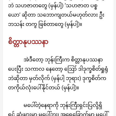
ဘဲ သဟဇာတတွေ (မှန်ပါ့) ‘သဟဇာတ ပစ္စ
ယော’ ဆိုတာ သဘောကျတယ်မဟုတ်လား ဦး
ဘသန်း တကွ ဖြစ်တာတွေ (မှန်ပါ့)။
စိတ္တာနုပဿနာ
အဲဒီတော့ ဘုန်းကြီးက စိတ္တာနုပဿနာ
ပေးပြီး သကာလ နေတော့ ဪ ဒါဒုက္ခစိတ်ရှုရုံ
ဘဲဆိုတာ မှတ်လိုက် (မှန်ပါ့ ဘုရား) ဒုက္ခစိတ်က
တကိုယ်လုံးပေါ်နိုင်တယ် (မှန်ပါ့)။
မပေါ်တဲ့နေရာကို ဘုန်းကြီးရှင်းပြလို့ရှိ
ရင် ဆံဖျားမှာ မပေါ်ဘူး၊ အရေခြောက်မှာ မပေါ်