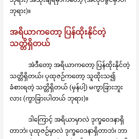
ဘုရား)။
အရိယာကတော့ ပြန်ထိုးနိုင်တဲ့
သတ္တိရှိတယ်
အဲဒီတော့ အရိယာကတော့ ပြန်ထိုးနိုင်တဲ့
သတ္တိရှိတယ်၊ ပုထုဇဉ်ကတော့ သူထိုးသ၍
ခံစားရတဲ့ သတ္တိရှိတယ် (မှန်ပါ့) မကွာခြားဘူး
လား (ကွာခြားပါတယ် ဘုရား)။
ဒါကြောင့် အရိယာမှာလဲ ဒုက္ခဝေဒနာရှိ
တာဘဲ၊ ပုထုဇဉ်မှာလဲ ဒုက္ခဝေဒနာရှိတာဘဲ၊ ဘာ