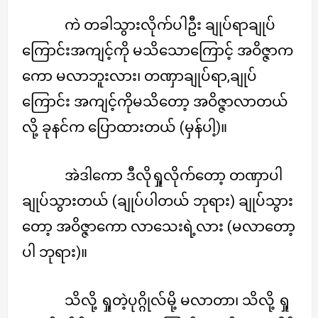
ကဲ တခါသွားလိုက်ပါဦး ချုပ်ရာချုပ်
ကြောင်းအကျင့်ကို မသိသောကြောင့် အဝိဇ္ဇာက
ကော မလာဘူးလား၊ တဏှာချုပ်ရာ,ချုပ်
ကြောင်း အကျင့်ကိုမသိတော့ အဝိဇ္ဇာလာတယ်
လို့ ခုနင်က ပြောထားတယ် (မှန်ပါ့)။
အဲဒါကော ဒီလိုရှုလိုက်တော့ တဏှာပါ
ချုပ်သွားတယ် (ချုပ်ပါတယ် ဘုရား) ချုပ်သွား
တော့ အဝိဇ္ဇာကော လာသေးရဲ့လား (မလာတော့
ပါ ဘုရား)။
သိလို့ ရှုတဲ့ပုဂ္ဂိုလ်မို့ မလာတာ၊ သိလို့ ရှု