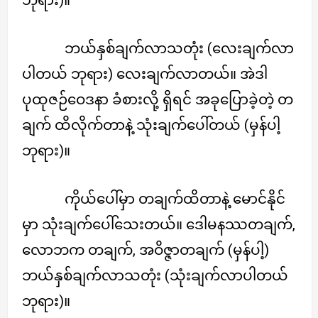
ဘယ်နှစ်ချက်လာသတုံး (လေးချက်လာ
ပါတယ် ဘုရား) လေးချက်လာတယ်။ အဲဒါ
ပုထုဇဉ်ဝေဒနာ ခံစားလို့ ရှိရင် အခုပြောခဲ့တဲ့ တ
ချက် ထိလိုက်တာနဲ့ သုံးချက်ပေါ်တယ် (မှန်ပါ့
ဘုရား)။
ကိုယ်ပေါ်မှာ တချက်ထိတာနဲ့ မောင်နိုင်
မှာ သုံးချက်ပေါ်သေးတယ်။ ဒေါမနဿတချက်,
လောဘက တချက်, အဝိဇ္ဇာတချက် (မှန်ပါ့)
ဘယ်နှစ်ချက်လာသတုံး (သုံးချက်လာပါတယ်
ဘုရား)။