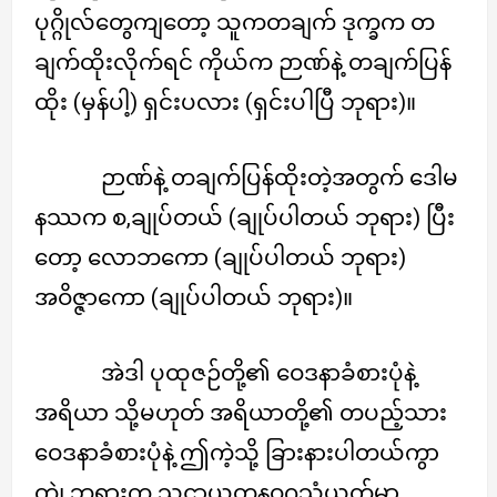
ပုဂ္ဂိုလ်တွေကျတော့ သူကတချက် ဒုက္ခက တ
ချက်ထိုးလိုက်ရင် ကိုယ်က ဉာဏ်နဲ့ တချက်ပြန်
ထိုး (မှန်ပါ့) ရှင်းပလား (ရှင်းပါပြီ ဘုရား)။
ဉာဏ်နဲ့ တချက်ပြန်ထိုးတဲ့အတွက် ဒေါမ
နဿက စ,ချုပ်တယ် (ချုပ်ပါတယ် ဘုရား) ပြီး
တော့ လောဘကော (ချုပ်ပါတယ် ဘုရား)
အဝိဇ္ဇာကော (ချုပ်ပါတယ် ဘုရား)။
အဲဒါ ပုထုဇဉ်တို့၏ ဝေဒနာခံစားပုံနဲ့
အရိယာ သို့မဟုတ် အရိယာတို့၏ တပည့်သား
ဝေဒနာခံစားပုံနဲ့ ဤကဲ့သို့ ခြားနားပါတယ်ကွာ
တဲ့၊ ဘုရားက သဠာယတနဝဂ္ဂသံယုတ်မှာ