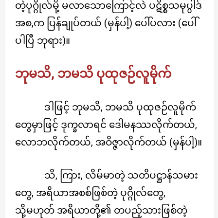
တဲ့ပုဂ္ဂိုလ်မို့ မလာသောကြောင့်လဲ ပဋိစ္စသမုပ္ပါဒ်
အစ,က ပြန်ချုပ်တယ် (မှန်ပါ့) ပေါ်ပလား (ပေါ်
ပါပြီ ဘုရား)။
ဘုမသိ, ဘမသိ ပုထုဇဉ်လူမိုက်
ဒါဖြင့် ဘုမသိ, ဘမသိ ပုထုဇဉ်လူမိုက်
တွေမှာဖြင့် ဒုက္ခလာရင် ဒေါမနဿလိုက်တယ်,
လောဘလိုက်တယ်, အဝိဇ္ဇာလိုက်တယ် (မှန်ပါ့)။
သိ, ကြား, လိမ်မာတဲ့ သတိပဋ္ဌာန်သမား
တွေ, အရိယာအစစ်ဖြစ်တဲ့ ပုဂ္ဂိုလ်တွေ,
သို့မဟုတ် အရိယာတို့၏ တပည့်သားဖြစ်တဲ့