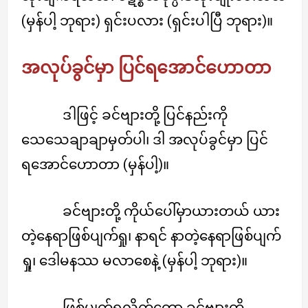
(မှန်ပါ့ ဘုရား) ရှင်းပလား (ရှင်းပါပြီ ဘုရား)။
အလုပ်ခွင်မှာ ပြင်ရအောင်ဟောတာ
ဒါဖြင့် ခင်ဗျားတို့ ပြင်နည်းကို
သေသေချာချာမှတ်ပါ၊ ဒါ အလုပ်ခွင်မှာ ပြင်
ရအောင်ဟောတာ (မှန်ပါ့)။
ခင်ဗျားတို့ ကိုယ်ပေါ်မှာယားတယ် ယား
တဲ့နေရာဖြစ်ပျက်ရှု၊ နာရင် နာတဲ့နေရာဖြစ်ပျက်
ရှု၊ ဒေါမနဿ မလာစေနဲ့ (မှန်ပါ့ ဘုရား)။
ဖြစ်ပျက်ရှုလိုက်တော့ ခင်ဗျားတို့