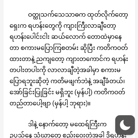
ဝတ္ထုသက်သေသာဓက ထုတ်လိုက်တော့
ရှေးက ရဟန်းတွေကို ကျားကြီးလာချီတော့
ရဟန်းပေါင်းငါး ဆယ်လောက် တောထဲမှာနေ
တာ စကားမပြောကြစတမ်း ဆိုပြီး ကတိကဝတ်
ထားတာနဲ့ ညကျတော့ ကျားတကောင်က ရဟန်း
တပါးတပါးကို လာလာချီတဲ့အခါမှာ စကားမ
ပြောရဘူးဆိုတဲ့ ကတိမဖျက်ဘဲနဲ့ အချီခံတယ်၊
အော်ခြင်းပြုခြင်း မရှိဘူး (မှန်ပါ့) ကတိကဝတ်
တည်တာပေါ့ဗျာ (မှန်ပါ့ ဘုရား)။
ဒါနဲ့ နောက်တော့ မထေရ်ကြီးက
ဥပုသ်နေ့ သံဃာတွေ စည်းဝေးတဲ့အခါ ဒို့ရဟန်း