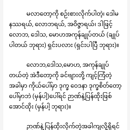
မလာတော့ကို စဉ်းစားလိုက်ပါတဲ့၊ ဒေါမ
နဿရယ်, လောဘရယ်, အဝိဇ္ဇာရယ်၊ ဒါဖြင့်
လောဘ, ဒေါသ, မောဟအကုန်ချုပ်တယ် (ချုပ်
ပါတယ် ဘုရား) ရှင်းပလား (ရှင်းပါပြီ ဘုရား)။
လောဘ,ဒေါသ,မောဟ, အကုန်ချုပ်
တယ်တဲ့ အဲဒီတော့ကို ခင်ဗျားတို့ ကျင့်ကြံတဲ့
အခါမှာ ကိုယ်ပေါ်မှာ ဒုက္ခ ဝေဒနာ ဒုက္ခစိတ်တော့
ပေါ်မှာဘဲ (မှန်ပါ့)ပေါ်ရင် ဉာဏ်နဲ့ပြန်ထိုးဖြစ်
အောင်ထိုး (မှန်ပါ့ ဘုရား)။
ဉာဏ်နဲ့ ပြန်ထိုးလိုက်တဲ့အခါကျလို့ရှိရင်