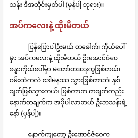
သန်း ဒီအတိုင်းမှတ်ပါ (မှန်ပါ့ ဘုရား)။
အပ်ကလေးနဲ့ ထိုးမိတယ်
ပြန်ပြောပါဦးမယ် တခေါက်၊ ကိုယ်ပေါ်
မှာ အပ်ကလေးနဲ့ ထိုးမိတယ် ဦးအောင်ဇံဝေ
ခန္ဓာကိုယ်ပေါ်မှာ မတော်တဆဒုက္ခဖြစ်တယ်၊
ဝမ်းထဲကလဲ ဒေါမနဿ သွားဖြစ်တာဘဲ၊ နှစ်
ချက်ဖြစ်သွားတယ်၊ ဖြစ်တာက တချက်တည်း
နောက်တချက်က အပိုပါလာတယ် ဦးဘသန်းရဲ့
နော် (မှန်ပါ့)။
နောက်ကျတော့ ဦးအောင်ဇံဝေက