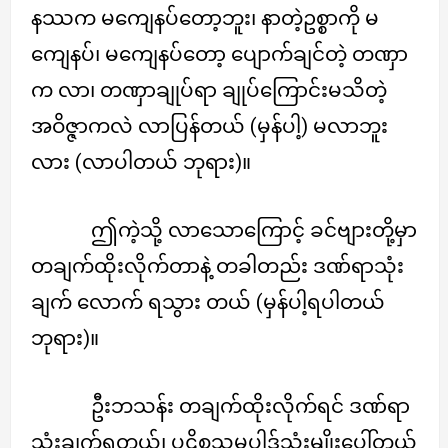
နဿက မကျေနပ်တော့ဘူး၊ နာတဲ့ဥစ္စာကို မ
ကျေနပ်၊ မကျေနပ်တော့ ပျောက်ချင်တဲ့ တဏှာ
က လာ၊ တဏှာချုပ်ရာ ချုပ်ကြောင်းမသိတဲ့
အဝိဇ္ဇာကလဲ လာပြန်တယ် (မှန်ပါ့) မလာဘူး
လား (လာပါတယ် ဘုရား)။
ဤကဲ့သို့ လာသောကြောင့် ခင်ဗျားတို့မှာ
တချက်ထိုးလိုက်တာနဲ့ တခါတည်း ဒဏ်ရာသုံး
ချက် လောက် ရသွား တယ် (မှန်ပါ့ရပါတယ်
ဘုရား)။
ဦးဘသန်း တချက်ထိုးလိုက်ရင် ဒဏ်ရာ
သုံးချက်ရတယ်၊ ပဋိစ္စသမုပ္ပါဒ်သုံးမျိုးပေါ်တယ်