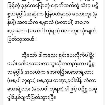
ဖြင့်တဲ့ ခုနင်ကပြောတဲ့ နောက်ဆက်တွဲ သုံးခု ပဋိ
စ္စသမုပ္ပါဒ်အဆုံးက ပြန်ပတ်မှာလဲ မလားဘူး (မှ
န်ပါ့) အလယ်က စ,မှာလဲ (မလာပါ) အစ,က
စ,မှာကော (မလာပါ ဘုရား) မလာဘူး သုံးချက်
ပြတ်သွးတယ်။
သို့သော် ဒါကလေး ရှင်းပေးလိုက်ပါဦး
မယ်၊ ဒေါမနဿမလာဘူးဆိုကတည်းက ပဋိစ္စ
သမုပ္ပါဒ် အလယ်က ဖောက်ပြီးစ,သေးရဲ့လား
(မစ,ပါ ဘုရား) မစ,ဘူး၊ တဏှာ,ဥပါဒါန်, ကံလာ
သေးရဲ့လား (မလာပါ ဘုရား) ဒါဖြင့် ပဋိစ္စ သမု
ပ္ပါဒ်နှစ်ချက်ပြတ်သွားပြီ။