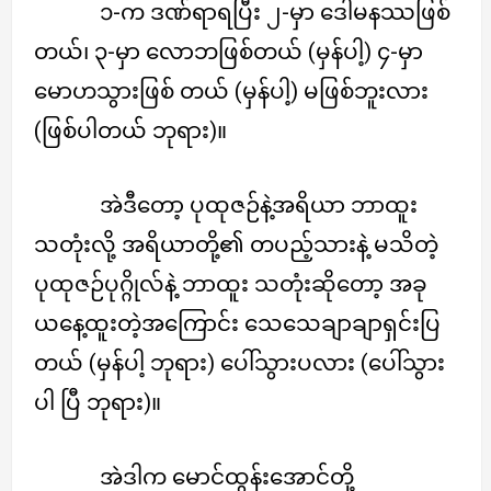
၁-က ဒဏ်ရာရပြီး ၂-မှာ ဒေါမနဿဖြစ်
တယ်၊ ၃-မှာ လောဘဖြစ်တယ် (မှန်ပါ့) ၄-မှာ
မောဟသွားဖြစ် တယ် (မှန်ပါ့) မဖြစ်ဘူးလား
(ဖြစ်ပါတယ် ဘုရား)။
အဲဒီတော့ ပုထုဇဉ်နဲ့အရိယာ ဘာထူး
သတုံးလို့ အရိယာတို့၏ တပည့်သားနဲ့ မသိတဲ့
ပုထုဇဉ်ပုဂ္ဂိုလ်နဲ့ ဘာထူး သတုံးဆိုတော့ အခု
ယနေ့ထူးတဲ့အကြောင်း သေသေချာချာရှင်းပြ
တယ် (မှန်ပါ့ ဘုရား) ပေါ်သွားပလား (ပေါ်သွား
ပါ ပြီ ဘုရား)။
အဲဒါက မောင်ထွန်းအောင်တို့