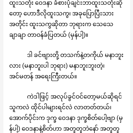
ထူးသတုံး ဝေဒနာ ခံစားပုံချင်းဘာထူးသတုံးဆို
တော့ ဟောဒီလိုထူးသကွ၊ အခုပြောပြီးသား
အတိုင်း ထူးသကွဆိုတာ ဘုရားက သေသေ
ချာချာ တာဝန်ခံပြတယ် (မှန်ပါ့)။
ဒါ ခင်ဗျားတို့ တသက်နဲ့တကိုယ် မနာဘူး
လား (မနာဘူးပါ ဘုရား) မနာဘူးဘူးတဲ့၊
အင်မတန် အရေးကြီးတယ်။
ကဲဒါဖြင့် အလုပ်ခွင်ဝင်တော့မယ်ဆိုရင်
သူကလဲ ထိုင်ပါများရင်လဲ လာတတ်တယ်၊
အောက်ပိုင်းက ဒုက္ခ ဝေဒနာ ဒုက္ခစိတ်ပေါ့ဗျာ (မှ
န်ပါ့) ဝေဒနာနဲ့စိတ်ဟာ အတူတူဘဲနော် အတူတူ