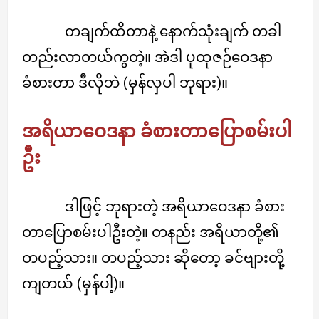
တချက်ထိတာနဲ့ နောက်သုံးချက် တခါ
တည်းလာတယ်ကွတဲ့။ အဲဒါ ပုထုဇဉ်ဝေဒနာ
ခံစားတာ ဒီလိုဘဲ (မှန်လှပါ ဘုရား)။
အရိယာဝေဒနာ ခံစားတာပြောစမ်းပါ
ဦး
ဒါဖြင့် ဘုရားတဲ့ အရိယာဝေဒနာ ခံစား
တာပြောစမ်းပါဦးတဲ့။ တနည်း အရိယာတို့၏
တပည့်သား။ တပည့်သား ဆိုတော့ ခင်ဗျားတို့
ကျတယ် (မှန်ပါ့)။