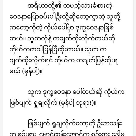
အရိယာတို့၏ တပည့်သားခံစားတဲ့
ဝေဒနာပြောစမ်းပါဦးလို့ဆိုတော့ကွာတဲ့ သူတို့
ကတော့ကိုတဲ့ ကိုယ်ပေါ်မှာ ဒုက္ခဝေဒနာဖြစ်
တယ်။ သူကလှံနဲ့ တချက်ထိုးလိုက်တယ်ဆို
ကိုယ်ကတခါပြန်ပြီထိုးတယ်။ သူက တ
ချက်ထိုးလိုက်ရင် ကိုယ်က တချက်ပြန်ထိုးရ
မယ် (မှန်ပါ့)။
သူက ဒုက္ခဝေဒနာ ပေါ်တယ်ဆို ကိုယ်က
ဖြစ်ပျက် ရှုချလိုက် (မှန်ပါ့ ဘုရား)။
ဖြစ်ပျက် ရှုချလိုက်တော့ကို ဦးဘသန်း
က စဉ်းစား, မောင်ထွန်းအောင်က စဉ်းစား ဒေါမ