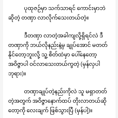
ပုထုဇဉ်မှာ သက်သာရင် ကောင်းမှာဘဲ
ဆိုတဲ့ တဏှာ လာလိုက်သေးတယ်တဲ့။
ဒီတဏှာ လာတဲ့အခါကျလို့ရှိရင်လဲ ဒီ
တဏှာကို ဘယ်လိုနည်းနဲ့မှ ချုပ်အောင် မတတ်
နိုင်တော့ဘူးလို့ သူ့ စိတ်ထဲမှာ ပေါ်နေတော့
အဝိဇ္ဇာပါ ဝင်လာသေးတယ်ကွတဲ့ (မှန်လှပါ
ဘုရား)။
တဏှာချုပ်တဲ့နည်းကိုလဲ သူ မရှာတတ်
တဲ့အတွက် အဝိဇ္ဇာနောက်ထပ် တိုးလာတယ်ဆို
တော့ကို လေးချက် ဖြစ်သွားပြီ (မှန်ပါ့)။