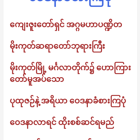
ကျေးဇူးတော်ရှင် အဂ္ဂမဟာပဏ္ဍိတ
မိုးကုတ်ဆရာတော်ဘုရားကြီး
မိုးကုတ်မြို့ မင်္ဂလာတိုက်၌ ဟောကြား
တော်မူအပ်သော
ပုထုဇဉ်နဲ့ အရိယာ ဝေဒနာခံစားကြပုံ
ဝေဒနာလာရင် ထိုးစစ်ဆင်ရမည်