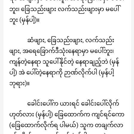
ဘူး၊ ခြေသည်းဖျား လက်သည်းဖျားမှာ မပေါ်
ဘူး (မှန်ပါ့)။
ဆံဖျား, ခြေသည်းဖျား, လက်သည်း
ဖျား, အရေခြောက်ဒီသုံးနေရာမှာ မပေါ်ဘူး၊
ကျန်တဲ့နေရာ သူပေါ်နိုင်တဲ့ နေရာချည့်ဘဲ (မှန်
ပါ့) အဲ ပေါ်တဲ့နေရာကို ဉာဏ်လိုက်ပါ (မှန်ပါ့
ဘုရား)။
ခေါင်းပေါ်က ယားရင် ခေါင်းပေါ်လိုက်
ဟုတ်လား (မှန်ပါ့) ခြေထောက်က ကျင်ရင်ကော
(ခြေထောက်လိုက်ရ ပါမယ်) သူက တချက်လာ