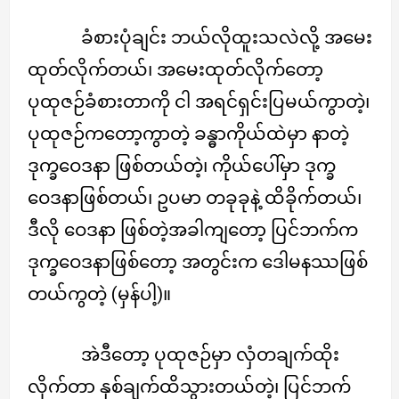
ခံစားပုံချင်း ဘယ်လိုထူးသလဲလို့ အမေး
ထုတ်လိုက်တယ်၊ အမေးထုတ်လိုက်တော့
ပုထုဇဉ်ခံစားတာကို ငါ အရင်ရှင်းပြမယ်ကွာတဲ့၊
ပုထုဇဉ်ကတော့ကွာတဲ့ ခန္ဓာကိုယ်ထဲမှာ နာတဲ့
ဒုက္ခဝေဒနာ ဖြစ်တယ်တဲ့၊ ကိုယ်ပေါ်မှာ ဒုက္ခ
ဝေဒနာဖြစ်တယ်၊ ဥပမာ တခုခုနဲ့ ထိခိုက်တယ်၊
ဒီလို ဝေဒနာ ဖြစ်တဲ့အခါကျတော့ ပြင်ဘက်က
ဒုက္ခဝေဒနာဖြစ်တော့ အတွင်းက ဒေါမနဿဖြစ်
တယ်ကွတဲ့ (မှန်ပါ့)။
အဲဒီတော့ ပုထုဇဉ်မှာ လှံတချက်ထိုး
လိုက်တာ နှစ်ချက်ထိသွားတယ်တဲ့၊ ပြင်ဘက်