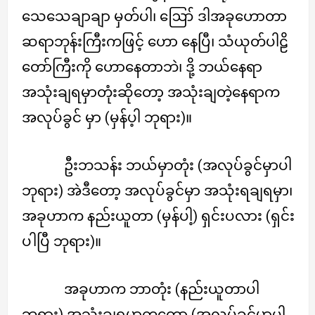
သေသေချာချာ မှတ်ပါ၊ ဪ ဒါအခုဟောတာ
ဆရာဘုန်းကြီးကဖြင့် ဟော နေပြီ၊ သံယုတ်ပါဠိ
တော်ကြီးကို ဟောနေတာဘဲ၊ ဒို့ ဘယ်နေရာ
အသုံးချရမှာတုံးဆိုတော့ အသုံးချတဲ့နေရာက
အလုပ်ခွင် မှာ (မှန်ပ့ါ ဘုရား)။
ဦးဘသန်း ဘယ်မှာတုံး (အလုပ်ခွင်မှာပါ
ဘုရား) အဲဒီတော့ အလုပ်ခွင်မှာ အသုံးရချရမှာ၊
အခုဟာက နည်းယူတာ (မှန်ပါ့) ရှင်းပလား (ရှင်း
ပါပြီ ဘုရား)။
အခုဟာက ဘာတုံး (နည်းယူတာပါ
ဘုရား) အသုံးချရမှာကတော့ (အလုပ်ခွင်မှာပါ