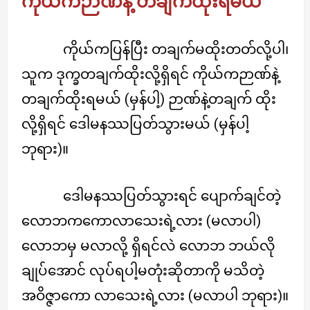
ကိုယ်ကဉာဏ်နဲ့ တချက်ထိုးရမယ်
ကိုယ်ကပြန်ပြီး တချက်မထိုးတတ်လို့ပါ၊
သူက ဒုက္ခတချက်ထိုးလို့ရှိရင် ကိုယ်ကဉာဏ်နဲ့
တချက်ထိုးရမယ် (မှန်ပါ့) ဉာဏ်နဲ့တချက် ထိုး
လို့ရှိရင် ဒေါမနဿပြတ်သွားမယ် (မှန်ပါ့
ဘုရား)။
ဒေါမနဿပြတ်သွားရင် ပျောက်ချင်တဲ့
လောဘကကောလာသေးရဲ့လား (မလာပါ)
လောဘမှ မလာလို့ ရှိရင်လဲ လောဘ ဘယ်လို
ချုပ်အောင် လုပ်ရပါ့မတုံးဆိုတာကို မသိတဲ့
အဝိဇ္ဇာကော လာသေးရဲ့လား (မလာပါ ဘုရား)။