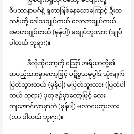
ဝိပဿနာမဂ်နဲ့ ရှုတာဖြစ်နေသောကြောင့် ဦးဘ
သန်းတို့ ဒေါသချုပ်တယ် လောဘချုပ်တယ်
မောဟချုပ်တယ် (မှန်ပါ့) မချုပ်ဘူးလား (ချုပ်
ပါတယ် ဘုရား)။
ဒီလိုဆိုတော့ကို ဪ အရိယာတို့၏
တပည့်သားမှာတော့ဖြင့် ပဋိစ္စသမုပ္ပါဒ် သုံးချက်
ပြတ်သွားတယ် (မှန်ပါ့) မပြတ်ဘူးလား (ပြတ်ပါ
တယ် ဘုရား) ပုထုဇဉ်မှာတော့ဖြင့် လေး
ကျအောင်လာမှာဘဲ (မှန်ပါ့) မလာပေဘူးလား
(လာ ပါတယ် ဘုရား)။