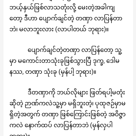
ဘယ့်နှယ်ဖြစ်လာသတုံးလို့ မေးတဲ့အခါကျ
တော့ ဒီဟာ ပျောက်ချင်တဲ့ တဏှာ လာပြန်တာ
ဘဲ၊ မလာဘူးလား (လာပါတယ် ဘုရား)။
ပျောက်ချင်တဲ့တဏှာ လာပြန်တော့ သူ့
မှာ မကောင်းတာသုံးခုဖြစ်သွားပြီ ဒုက္ခ, ဒေါမ
နဿ, တဏှာ သုံးခု (မှန်ပါ့ ဘုရား)။
ဒီတဏှာကို ဘယ်လိုများ ဖြတ်ရပါ့မတုံး
ဆိုတဲ့ ဉာဏ်ကလဲသူ့မှာ မရှိဘူးတဲ့၊ ပုထုဇဉ်မှာမ
ရှိတဲ့အတွက် တဏှာ ဖြစ်ကြောင်းဖြစ်တဲ့ အဝိဇ္ဇာ
ကလဲ နောက်ထပ် လာပြန်တာဘဲ (မှန်လှပါ
ဘုရား)။