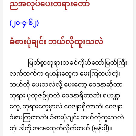
ညအလုပ်ပေးတရားတော်
(၂၀-၄-၆၂)
ခံစားပုံချင်း ဘယ်လိုထူးသလဲ
မြတ်စွာဘုရားသခင်ကိုယ်တော်မြတ်ကြီး
လက်ထက်က ရဟန်းတွေက မေးကြတယ်တဲ့၊
ဘယ်လို မေးသလဲလို့ မေးတော့ ဝေဒနာဆိုတာ
ဘုရား ပုထုဇဉ်မှာလဲ ဝေဒနာရှိတာဘဲ၊ ရဟန္တာ
တွေ, ဘုရားတွေမှာလဲ ဝေဒနာရှိတာဘဲ၊ ဝေဒနာ
ခံစားကြတာဘဲ၊ ခံစားပုံချင်း ဘယ်လိုထူးသလဲ
တဲ့၊ ဒါကို အမေးထုတ်လိုက်တယ် (မှန်ပါ့)။