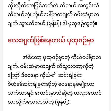
ထိုးလိုက်တာပြင်ဘက်လဲ ထိတယ် အတွင်းလဲ
ထိတယ်တဲ့၊ ကိုယ်ပေါ်မှာတချက် ဝမ်းထဲမှာတ
ချက် သွားထိတယ် (မှန်ပါ့) ဒါ ပုထုဇဉ်ကွတဲ့။
လေးချက်ဖြစ်နေတယ် ပုထုဇဉ်မှာ
အဲဒီတော့ ပုထုဇဉ်မှာတဲ့ ကိုယ်ပေါ်မှာတ
ချက်, ဝမ်းထဲမှာတချက် ထိသွားတော့ကိုတဲ့
ဪ ဒီဝေဒနာ ကိုယ်၏ ဆင်းရဲခြင်း
စိတ်၏ဆင်းရဲခြင်းဆိုတဲ့ ဝေဒနာနှစ်မျိုးဟာ
သက်သာရင် ကောင်းမှာဘဲဆိုတဲ့ တဏှာတောင်
လာလိုက်သေးတယ်တဲ့ (မှန်ပါ့)။