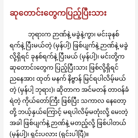
ဆုတောင်းတွေကပြည့်ပြီးသား
ဘုရားက ဉာဏ်နဲ့ မခွဲနဲ့ကွာ၊ မင်းခုနစ်
ရက်နဲ့ ပြီးမယ်တဲ့ (မှန်ပါ့) ဖြစ်ပျက်နဲ့ ဉာဏ်နဲ့ မခွဲ
လို့ရှိရင် ခုနစ်ရက်နဲ့ ပြီးမယ် (မှန်ပါ့)၊ မင်းတို့က
ဆုတောင်းတွေက ပြည့်ပြီးသား ဖြစ်လို့ရှိရင်
ညနေအား ထုတ် မနက် နိဗ္ဗာန် မြင်ရပါလိမ့်မယ်
တဲ့ (မှန်ပါ့ ဘုရား)၊ ဆိုတာက အင်မတန် တာဝန်ခံ
ရဲတဲ့ ကိုယ်တော်ကြီး ဖြစ်ပြီး သကာလ နေတော့
တို့ ဘယ့်နှယ်ကြောင့် မရပါလိမ့်မတုံးလို့ မေးတဲ့
အခါ ဖြစ်ပျက်နဲ့ ဉာဏ်နဲ့ မတည့်လို့ ဖြစ်ပါတယ်
(မှန်ပါ့)၊ ရှင်းပလား (ရှင်းပါပြီ)။