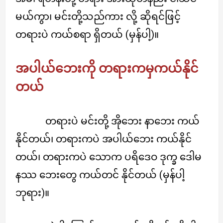
မယ်ကွာ၊ မင်းတို့သည်ကား လို့ ဆိုရင်ဖြင့်
တရားပဲ ကယ်စရာ ရှိတယ် (မှန်ပါ့)။
အပါယ်ဘေးကို တရားကမှကယ်နိုင်
တယ်
တရားပဲ မင်းတို့ အိုဘေး နာဘေး ကယ်
နိုင်တယ်၊ တရားကပဲ အပါယ်ဘေး ကယ်နိုင်
တယ်၊ တရားကပဲ သောက ပရိဒေဝ ဒုက္ခ ဒေါမ
နဿ ဘေးတွေ ကယ်တင် နိုင်တယ် (မှန်ပါ့
ဘုရား)။