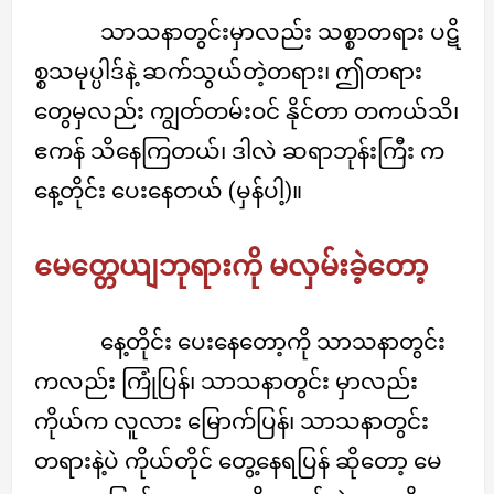
သာသနာတွင်းမှာလည်း သစ္စာတရား ပဋိ
စ္စသမုပ္ပါဒ်နဲ့ ဆက်သွယ်တဲ့တရား၊ ဤတရား
တွေမှလည်း ကျွတ်တမ်းဝင် နိုင်တာ တကယ်သိ၊
ဧကန် သိနေကြတယ်၊ ဒါလဲ ဆရာဘုန်းကြီး က
နေ့တိုင်း ပေးနေတယ် (မှန်ပါ့)။
မေတ္တေယျဘုရားကို မလှမ်းခဲ့တော့
နေ့တိုင်း ပေးနေတော့ကို သာသနာတွင်း
ကလည်း ကြုံပြန်၊ သာသနာတွင်း မှာလည်း
ကိုယ်က လူလား မြောက်ပြန်၊ သာသနာတွင်း
တရားနဲ့ပဲ ကိုယ်တိုင် တွေ့နေရပြန် ဆိုတော့ မေ