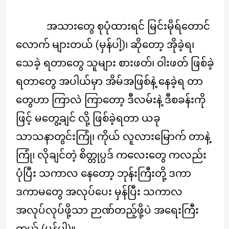
အသားတွေ စုပုံထားရင် မြင်းမိုရ်တောင်
လောက် များတယ် (မှန်ပါ့)၊ ဆိုတော့ အိုခဲ့ရ၊
သေခဲ့ ရတာတွေ သူများ စားဖတ်၊ ဝါးဖတ် ဖြစ်ခဲ့
ရတာတွေ အပါယ်မှာ အိမ်အဖြစ်နဲ့ နေခဲ့ရ တာ
တွေဟာ ကြာလဲ ကြာတော့ ဒီလမ်းနဲ့ ဒီစခန်းကို
ဖြင့် မတွေ့ချင် လို့ ဖြစ်ခဲ့ရတာ ယခု
သာသနာတွင်းကြုံ၊ ကိုယ် လူလားမြောက် တာနဲ့
ကြုံ၊ လိုချင်တဲ့ စိတ္တုပ္ပဒ် ကလေးတွေ ကလည်း
ပုံပြီး သကာလ နေတော့ ဘုန်းကြီးတို့ ဒကာ
ဒကာမတွေ အလုပ်ပေး မှန်ပြီး သကာလ
အလုပ်လုပ်ဖို့သာ ဉာဏ်တည့်ဖို့ပဲ အရေးကြီး
တယ် (မှန်ပါ့)။