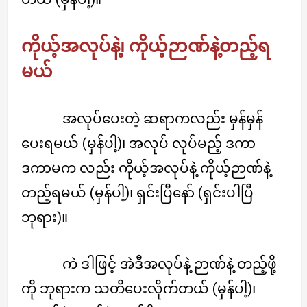
ကိုယ့်အလုပ်နဲ့၊ ကိုယ့်ဉာဏ်နဲ့တည့်ရ
မယ်
အလုပ်ပေးတဲ့ ဆရာကလည်း မှန်မှန်
ပေးရမယ် (မှန်ပါ့)၊ အလုပ် လုပ်မည့် ဒကာ
ဒကာမက လည်း ကိုယ့်အလုပ်နဲ့ ကိုယ့်ဉာဏ်နဲ့
တည့်ရမယ် (မှန်ပါ့)၊ ရှင်းပြီနော် (ရှင်းပါပြီ
ဘုရား)။
ကဲ ဒါဖြင့် အဲဒီအလုပ်နဲ့ ဉာဏ်နဲ့ တည့်ဖို့
ကို ဘုရားက သတိပေးလိုက်တယ် (မှန်ပါ့)၊