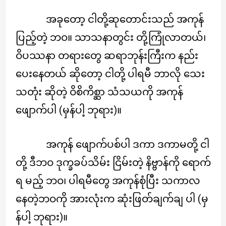
အခုတော့ ငါတို့ဆုတောင်းသည် အကုန်
ပြည့်တဲ့ ဘဝ။ သာသနာတွင်း တို့ကြုံလာတယ်၊
ဝိပဿနာ တရားတွေ ဆရာဘုန်းကြီးက နည်း
ပေးနေတယ် ဆိုတော့ ငါတို့ ပါရမီ ဘာလို သေး
သတုံး ဆိုတဲ့ ဝိစိကိစ္ဆာ သံသယကို အကုန်
ဖျောက်ပါ (မှန်ပါ့ ဘုရား)။
အကုန် ဖျောက်ပစ်ပါ ဒကာ ဒကာမတို့ ငါ
တို့ ဒီဘဝ ဒုက္ခခပ်သိမ်း ငြိမ်းတဲ့ နိဗ္ဗာန်ကို ရောက်
ရ မည့် ဘဝ၊ ပါရမီတွေ အကုန်စုံပြီး သကာလ
နေတဲ့ဘဝကို အားလုံးက ဆုံးဖြတ်ချက်ချ ပါ (မှ
န်ပါ့ ဘုရား)။