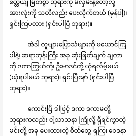
တ္တေယျ မြတ်စွာ ဘုရားကို မလှမ်းနဲ့တော့လို့
အားလုံးကို သတိလည်း ပေးလိုက်တယ် (မှန်ပါ့)၊
ရှင်းကြပလား (ရှင်းပါပြီ ဘုရား)။
အဲဒါ လူများပြောသံများကို မယောင်ကြ
ပါနဲ့၊ ဆရာဘုန်းကြီး အခု ဆုံးဖြတ်ချက် ချတာ
ကို ဒကာကြွယ်တို့၊ ဦးမာဒင်တို့ ယုံရလိမ့်မယ်
(ယုံရပါမယ် ဘုရား)၊ ရှင်းပြီနော် (ရှင်းပါပြီ
ဘုရား)။
ကောင်းပြီ ဒါဖြင့် ဒကာ ဒကာမတို့
ဘုရားကလည်း ငါ့သာသနာ ကြုံလို့ ရှိရင်ကွာတဲ့
မင်းတို့ အခု ပေးထားတဲ့ စိတ်တွေ ရှုကြ၊ ဝေဒနာ