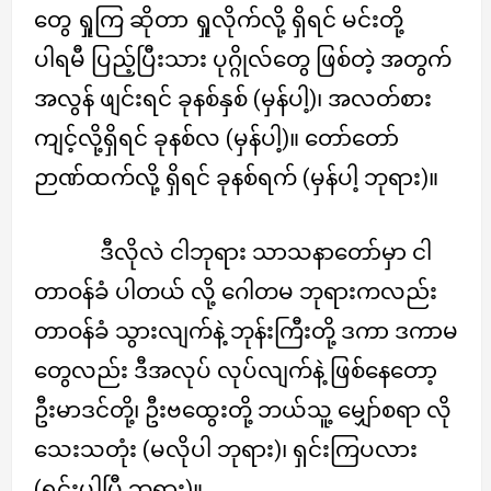
တွေ ရှုကြ ဆိုတာ ရှုလိုက်လို့ ရှိရင် မင်းတို့
ပါရမီ ပြည့်ပြီးသား ပုဂ္ဂိုလ်တွေ ဖြစ်တဲ့ အတွက်
အလွန် ဖျင်းရင် ခုနစ်နှစ် (မှန်ပါ့)၊ အလတ်စား
ကျင့်လို့ရှိရင် ခုနစ်လ (မှန်ပါ့)။ တော်တော်
ဉာဏ်ထက်လို့ ရှိရင် ခုနစ်ရက် (မှန်ပါ့ ဘုရား)။
ဒီလိုလဲ ငါဘုရား သာသနာတော်မှာ ငါ
တာဝန်ခံ ပါတယ် လို့ ဂေါတမ ဘုရားကလည်း
တာဝန်ခံ သွားလျက်နဲ့ ဘုန်းကြီးတို့ ဒကာ ဒကာမ
တွေလည်း ဒီအလုပ် လုပ်လျက်နဲ့ ဖြစ်နေတော့
ဦးမာဒင်တို့၊ ဦးဗထွေးတို့ ဘယ်သူ့ မျှော်စရာ လို
သေးသတုံး (မလိုပါ ဘုရား)၊ ရှင်းကြပလား
(ရှင်းပါပြီ ဘုရား)။