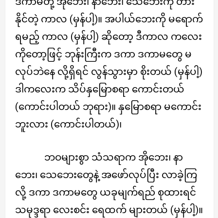
ဒကာမတို့ အိုဘေး၊ နာဘေး၊ သေဘေးကို တား
နိုင်တဲ့ ကာလ (မှန်ပါ့)။ အပါယ်ဘေးကို မရောက်
ရမည့် ကာလ (မှန်ပါ့) ဆိုတော့ ဒီကာလ ကလေး
ကိုတော့ဖြင့် ဘုန်းကြီးက ဒကာ ဒကာမတွေ မ
လုပ်ဘဲနေ လို့ရှိရင် လွန်သွားမှာ စိုးတယ် (မှန်ပါ့)
ဒါကလေးက သိပ်နှမြောစရာ ကောင်းတယ်
(ကောင်းပါတယ် ဘုရား)။ နှမြောစရာ မကောင်း
ဘူးလား (ကောင်းပါတယ်)၊
ဘဝများစွာ သံသရာက အိုဘေး၊ နာ
ဘေး၊ သေဘေးတွေနဲ့ အဖော်လုပ်ပြီး လာခဲ့ကြ
လို့ ဒကာ ဒကာမတွေ ယခုမျက်ရည် စုထားရင်
သမုဒ္ဒရာ လေးစင်း ရေထက် များတယ် (မှန်ပါ့)။