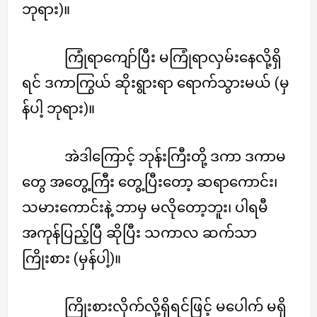
ဘုရား)။
ကြုံရာကျော်ပြီး မကြုံရာလှမ်းနေလို့ရှိ
ရင် ဒကာကြွယ် ဆိုးရွားရာ ရောက်သွားမယ် (မှ
န်ပါ့ ဘုရား)။
အဲဒါကြောင့် ဘုန်းကြီးတို့ ဒကာ ဒကာမ
တွေ အတွေ့ကြီး တွေ့ပြီးတော့ ဆရာကောင်း၊
သမားကောင်းနဲ့ ဘာမှ မလိုတော့ဘူး၊ ပါရမီ
အကုန်ပြည့်ပြီ ဆိုပြီး သကာလ ဆက်သာ
ကြိုးစား (မှန်ပါ့)။
ကြိုးစားလိုက်လို့ရှိရင်ဖြင့် မပေါက် မရှိ