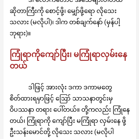
ဆိုတာကြီးကို စောင့်ဖို့၊ မျှော်ဖို့ရော လိုသေး
သလား (မလိုပါ)၊ ဒါက တစ်ချက်နော် (မှန်ပါ့
ဘုရား)။
ကြုံရာကိုကျော်ပြီး၊ မကြုံရာလှမ်းနေ
တယ်
ဒါဖြင့် အားလုံး ဒကာ ဒကာမတွေ
စိတ်ထားရမှာဖြင့် ဪ သာသနာတွင်းမှ
ဝိပဿနာ တရား ပေါ်တယ်။ တို့ကလည်း ကြုံနေ
တယ်၊ ကြုံရာကို ကျော်ပြီး မကြုံရာ လှမ်းနေ ဖို့
ဦးသန်းမောင်တို့ လိုသေး သလား (မလိုပါ