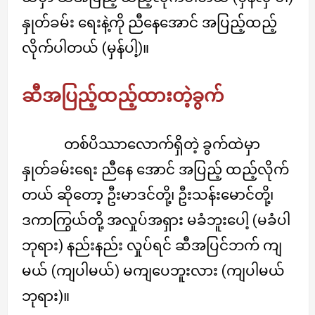
နှုတ်ခမ်း ရေးနဲ့ကို ညီနေအောင် အပြည့်ထည့်
လိုက်ပါတယ် (မှန်ပါ့)။
ဆီအပြည့်ထည့်ထားတဲ့ခွက်
တစ်ပိဿာလောက်ရှိတဲ့ ခွက်ထဲမှာ
နှုတ်ခမ်းရေး ညီနေ အောင် အပြည့် ထည့်လိုက်
တယ် ဆိုတော့ ဦးမာဒင်တို့၊ ဦးသန်းမောင်တို့၊
ဒကာကြွယ်တို့ အလှုပ်အရှား မခံဘူးပေါ့ (မခံပါ
ဘုရား) နည်းနည်း လှုပ်ရင် ဆီအပြင်ဘက် ကျ
မယ် (ကျပါမယ်) မကျပေဘူးလား (ကျပါမယ်
ဘုရား)။