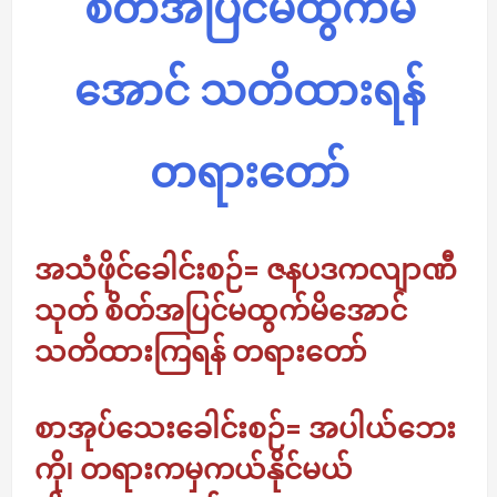
စိတ်အပြင်မထွက်မိ
အောင် သတိထားရန်
တရားတော်
အသံဖိုင်ခေါင်းစဉ်= ဇနပဒကလျာဏီ
သုတ် စိတ်အပြင်မထွက်မိအောင်
သတိထားကြရန် တရားတော်
စာအုပ်သေးခေါင်းစဉ်= အပါယ်ဘေး
ကို၊ တရားကမှကယ်နိုင်မယ်