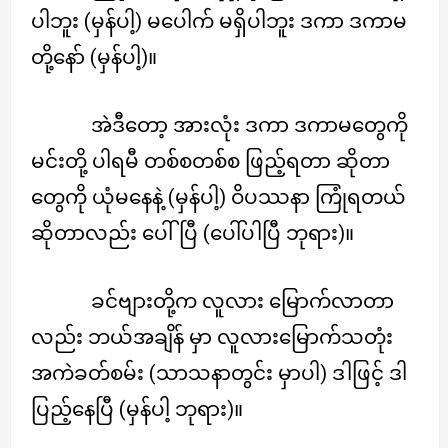
ပါဘူး (မှန်ပါ့) မပေါက် မရှိပါဘူး ဒကာ ဒကာမ
တို့နော် (မှန်ပါ့)။
အဲဒီတော့ အားလုံး ဒကာ ဒကာမတွေကို
မင်းတို့ ပါရမီ တစ်စတစ်စ ဖြည့်ရတာ ဆိုတာ
တွေကို ယုံမနေနဲ့ (မှန်ပါ့) ဝိပဿနာ ကြုံရတယ်
ဆိုတာလည်း ပေါ်ပြီ (ပေါ်ပါပြီ ဘုရား)။
ခင်ဗျားတို့က လူလား မြောက်လာတာ
လည်း ဘယ်အချိန် မှာ လူလားမြောက်သတုံး
အကဲခတ်စမ်း (သာသနာတွင်း မှာပါ) ဒါဖြင့် ဒါ
ပြည့်နေပြီ (မှန်ပါ့ ဘုရား)။