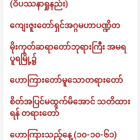
(ဝိပဿနာရှုနည်း)
ကျေးဇူးတော်ရှင်အဂ္ဂမဟာပဏ္ဍိတ
မိုးကုတ်ဆရာတော်ဘုရားကြီး အမရ
ပူရမြို့၌
ဟောကြားတော်မူသောတရားတော်
စိတ်အပြင်မထွက်မိအောင် သတိထား
ရန် တရားတော်
ဟောကြားသည့်နေ့ (၁၀-၁၀-၆၁)