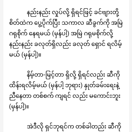
နည်းနည်း လှုပ်လို့ ရှိရင်ဖြင့် ခင်ဗျားတို့
စိတ်ထဲက ပွေ့ပိုက်ပြီး သကာလ ဆီခွက်ကို အမြဲ
ဂရုစိုက် နေရမယ် (မှန်ပါ့) အမြဲ ဂရုမစိုက်လို့
နည်းနည်း ခလုတ်ရှိလည်း ခလုတ် ရှောင် ရလိမ့်
မယ် (မှန်ပါ့)။
နိမ့်တာ-မြင့်တာ ရှိလို့ ရှိရင်လည်း ဆီကို
ထိန်းရလိမ့်မယ် (မှန်ပါ့ ဘုရား) နှုတ်ခမ်းရေးနဲ့
ညီနေတာ တစ်စက် ကျရင် လည်း မကောင်းဘူး
(မှန်ပါ့)။
အဲဒီလို ရှင်ဘုရင်က တစ်ခါတည်း ဆီကို