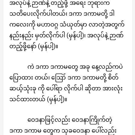
အလုပ်နဲ့ ဉာဏ်နဲ့ တည့်ဖို့ အရေး ဘုရားက
သတိပေးလိုက်ပါတယ်၊ ဒကာ ဒကာမတို့ ဒါ
ကလေးကို မဟာဝဂ္ဂ သံယုတ်မှာ လာတဲ့အတွက်
နည်းနည်း မှတ်လိုက်ပါ (မှန်ပါ့)၊ အလုပ်နဲ့ ဉာဏ်
တည့်ဖို့နော် (မှန်ပါ့)။
ကဲ ဒကာ ဒကာမတွေ အခု နေ့လည်ကပဲ
ပြောထား တယ်၊ ဪ ဒကာ ဒကာမတို့ စိတ်
ဆယ့်သုံးခု ကို ပေါ်ရာ လိုက်ပါ ဆိုတာ အားလုံး
သင်ထားတယ် (မှန်ပါ့)။
ဝေဒနာဖြင့်လည်း ဝေဒနာကြိုက်တဲ့
ဒကာ ဒကာမ တွေက သုခဝေဒနာ ပေါ်လည်း