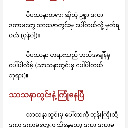
ဝိပဿနာတရား ဆိုတဲ့ ဥစ္စာ ဒကာ
ဒကာမတွေ သာသနာတွင်းမှ ပေါ်တယ်လို့ မှတ်ရ
မယ် (မှန်ပါ့)။
ဝိပဿနာ တရားသည် ဘယ်အချိန်မှ
ပေါ်ပါလိမ့် (သာသနာတွင်းမှ ပေါ်ပါတယ်
ဘုရား)။
သာသနာတွင်းနဲ့ ကြုံနေပြီ
သာသနာတွင်းမှ ပေါ်တာကို ဘုန်းကြီးတို့
ဒကာ ဒကာမတွေက သိနေတော့ ဒကာ ဒကာမ