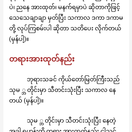
ပဲ၊ ညနေ အားထုတ်၊ မနက်ရမှာပဲ ဆိုတာကိုဖြင့်
သေသေချာချာ မှတ်ပြီး သကာလ ဒကာ ဒကာမ
တို့ လုပ်ကြစမ်းပါ ဆိုတာ သတိပေး လိုက်တယ်
(မှန်ပါ့)။
တရားအားထုတ်နည်း
ဘုရားသခင် ကိုယ်တော်မြတ်ကြီးသည်
သုမ ္ဘ တိုင်းမှာ သီတင်းသုံးပြီး သကာလ နေ
တယ် (မှန်ပါ့)။
သုမ ္ဘ တိုင်းမှာ သီတင်းသုံးပြီး နေတဲ့
အခါ ရဟန်းတို့ တရား အားထုတ်နည်း ငါသင်