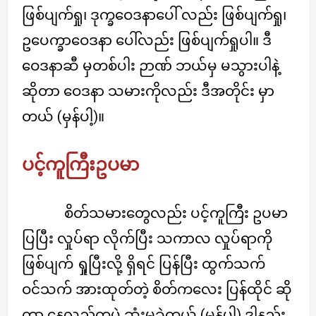
ဖြစ်ပျက်ရှု၊ ဒုက္ခဝေဒနာပေါ် လည်း ဖြစ်ပျက်ရှု၊
ဥပေက္ခာဝေဒနာ ပေါ်လည်း ဖြစ်ပျက်ရှုပါ။ ဒီ
ဝေဒနာဆီ မှတစ်ပါး ဉာဏ် ဘယ်မှ မသွားပါနဲ့
ဆိုတာ ဝေဒနာ သမားကိုလည်း ဒီအတိုင်း မှာ
တယ် (မှန်ပါ့)။
ပင့်ကူကြီးဥပမာ
စိတ်သမားတွေလည်း ပင့်ကူကြီး ဥပမာ
ပြပြီး လှုပ်ရာ လိုက်ပြီး သကာလ လှုပ်ရာကို
ဖြစ်ပျက် ရှုပြီးလို့ ရှိရင် ပြန်ပြီး ထွက်သက်
ဝင်သက် အားထုတ်တဲ့ စိတ်ကလေး ပြန်ထိုင် ဆို
တာ နေ့လည်ကပဲ ဆုံးမခဲ့တယ် (မှန်ပါ့) ဒါနည်း