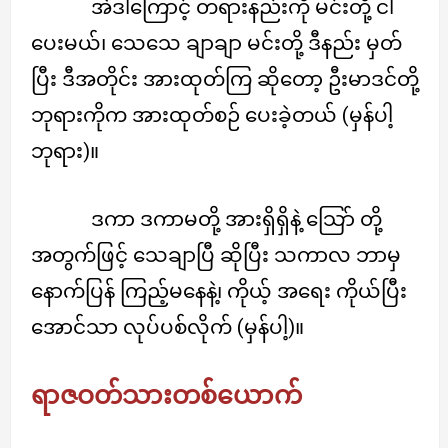
အဲဒါကြောင့် တရားနည်းကို မင်းတို့ ငါ
ပေးမယ်၊ သေသေ ချာချာ မင်းတို့ ဒီနည်း မှတ်
ပြီး ဒီအတိုင်း အားထုတ်ကြ ဆိုတော့ ဦးမာဒင်တို့
ဘုရားကိုက အားထုတ်စဉ် ပေးခဲ့တယ် (မှန်ပါ့
ဘုရား)။
ဒကာ ဒကာမတို့ အားရှိရှိနဲ့ သြော် တို့
အတွက်ဖြင့် သေချာပြီ ဆိုပြီး သကာလ ဘာမှ
နောက်ပြန် ကြည့်မနေနဲ့၊ ကိုယ့် အရေး ကိုယ်ပြီး
အောင်သာ လုပ်ပစ်လိုက် (မှန်ပါ့)။
ရာဇဝတ်သားတစ်ယောက်