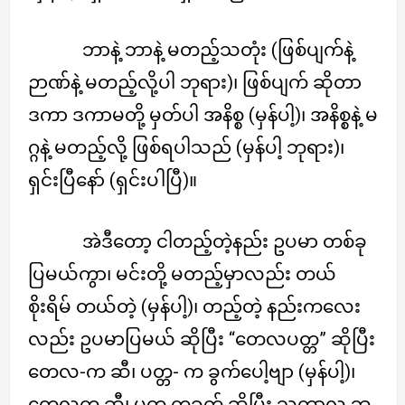
ဘာနဲ့ ဘာနဲ့ မတည့်သတုံး (ဖြစ်ပျက်နဲ့
ဉာဏ်နဲ့ မတည့်လို့ပါ ဘုရား)၊ ဖြစ်ပျက် ဆိုတာ
ဒကာ ဒကာမတို့ မှတ်ပါ အနိစ္စ (မှန်ပါ့)၊ အနိစ္စနဲ့ မ
ဂ္ဂနဲ့ မတည့်လို့ ဖြစ်ရပါသည် (မှန်ပါ့ ဘုရား)၊
ရှင်းပြီနော် (ရှင်းပါပြီ)။
အဲဒီတော့ ငါတည့်တဲ့နည်း ဥပမာ တစ်ခု
ပြမယ်ကွာ၊ မင်းတို့ မတည့်မှာလည်း တယ်
စိုးရိမ် တယ်တဲ့ (မှန်ပါ့)၊ တည့်တဲ့ နည်းကလေး
လည်း ဥပမာပြမယ် ဆိုပြီး “တေလပတ္တ” ဆိုပြီး
တေလ-က ဆီ၊ ပတ္တ- က ခွက်ပေါ့ဗျာ (မှန်ပါ့)၊
တေလက ဆီ၊ ပတ္တ ကခွက် ဆိုပြီး သကာလ ဘု