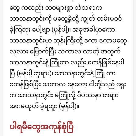
တွေ ကလည်း ဘဝများစွာ သံသရာက
သာသနာတွင်းကို မတွေ့ခဲ့လို့ ကျွတ် တမ်းမဝင်
ခဲ့ကြဘူး ပေါ့ဗျာ (မှန်ပါ့)၊ အခုအခါမှာကော
သာသနာတွင်းမှာ ဘုန်းကြီးတို့ ဒကာ ဒကာမတွေ
လူလား မြောက်ပြီး သကာလ လာတဲ့ အတွက်
သာသနာတွင်းနဲ့ ကြုံတာ လည်း ဧကန်ဖြစ်နေပါ
ပြီ (မှန်ပါ့ ဘုရား)၊ သာသနာတွင်းနဲ့ ကြုံ တာ
ဧကန်ဖြစ်ပြီး သကာလ နေတော့ ငါတို့သည် ရှေး
က သာသနာတွင်း မကြုံလို့ ဝိပဿနာ တရား
အားမထုတ် ခဲ့ရဘူး (မှန်ပါ့)။
ပါရမီတွေအကုန်စုံပြီ