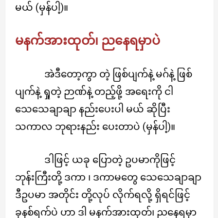
မယ် (မှန်ပါ့)။
မနက်အားထုတ်၊ ညနေရမှာပဲ
အဲဒီတော့ကွာ တဲ့ ဖြစ်ပျက်နဲ့ မဂ်နဲ့ ဖြစ်
ပျက်နဲ့ ရှုတဲ့ ဉာဏ်နဲ့ တည့်ဖို့ အရေးကို ငါ
သေသေချာချာ နည်းပေးပါ မယ် ဆိုပြီး
သကာလ ဘုရားနည်း ပေးတာပဲ (မှန်ပါ့)။
ဒါဖြင့် ယခု ပြောတဲ့ ဥပမာကိုဖြင့်
ဘုန်းကြီးတို့ ဒကာ ၊ ဒကာမတွေ သေသေချာချာ
ဒီဥပမာ အတိုင်း တို့လုပ် လိုက်ရလို့ ရှိရင်ဖြင့်
ခုနစ်ရက်ပဲ ဟာ ဒါ မနက်အားထုတ်၊ ညနေရမှာ