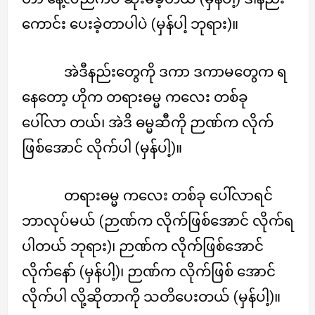
ကောင်း ပေးခဲ့တာပါပဲ (မှန်ပါ့ ဘုရား)။
အဲဒီနည်းတွေကို ဒကာ ဒကာမတွေက ရ
နေတော့ ဟိုက တရားဓမ္မ ကလေး တစ်ခု
ပေါ်လာ တယ်၊ အဲဒိ ဓမ္မဆီကို ဉာဏ်က လိုက်
ဖြစ်အောင် လိုက်ပါ (မှန်ပါ့)။
တရားဓမ္မ ကလေး တစ်ခု ပေါ်လာရင်
ဘာလုပ်မယ် (ဉာဏ်က လိုက်ဖြစ်အောင် လိုက်ရ
ပါတယ် ဘုရား)၊ ဉာဏ်က လိုက်ဖြစ်အောင်
လိုက်နော် (မှန်ပါ့)၊ ဉာဏ်က လိုက်ဖြစ် အောင်
လိုက်ပါ လို့ဆိုတာကို သတိပေးတယ် (မှန်ပါ့)။