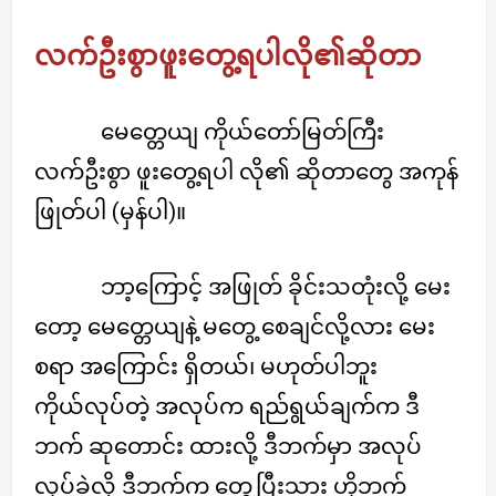
လက်ဦးစွာဖူးတွေ့ရပါလို၏ဆိုတာ
မေတ္တေယျ ကိုယ်တော်မြတ်ကြီး
လက်ဦးစွာ ဖူးတွေ့ရပါ လို၏ ဆိုတာတွေ အကုန်
ဖြုတ်ပါ (မှန်ပါ)။
ဘာ့ကြောင့် အဖြုတ် ခိုင်းသတုံးလို့ မေး
တော့ မေတ္တေယျနဲ့ မတွေ့ စေချင်လို့လား မေး
စရာ အကြောင်း ရှိတယ်၊ မဟုတ်ပါဘူး
ကိုယ်လုပ်တဲ့ အလုပ်က ရည်ရွယ်ချက်က ဒီ
ဘက် ဆုတောင်း ထားလို့ ဒီဘက်မှာ အလုပ်
လုပ်ခဲ့လို့ ဒီဘက်က တွေ့ပြီးသား ဟိုဘက်