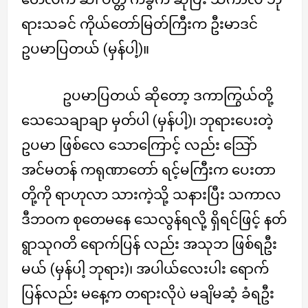
ရားသခင် ကိုယ်တော်မြတ်ကြီးက ဦးမာဒင်
ဥပမာပြတယ် (မှန်ပါ့)။
ဥပမာပြတယ် ဆိုတော့ ဒကာကြွယ်တို့
သေသေချာချာ မှတ်ပါ (မှန်ပါ့)၊ ဘုရားပေးတဲ့
ဥပမာ ဖြစ်လေ သောကြောင့် လည်း သြော်
အင်မတန် ကရုဏာတော် ရင့်မကြီးက ပေးတာ
တို့ကို ရာဟုလာ သားကဲ့သို့ သနားပြီး သကာလ
ဒီဘဝက စုတေမနေ သေလွန်ရလို့ ရှိရင်ဖြင့် နတ်
ရွာသုဂတိ ရောက်ပြန် လည်း အသုဘ ဖြစ်ရဦး
မယ် (မှန်ပါ့ ဘုရား)၊ အပါယ်လေးပါး ရောက်
ပြန်လည်း မနေ့က တရားလိုပဲ မချိမဆံ့ ခံရဦး