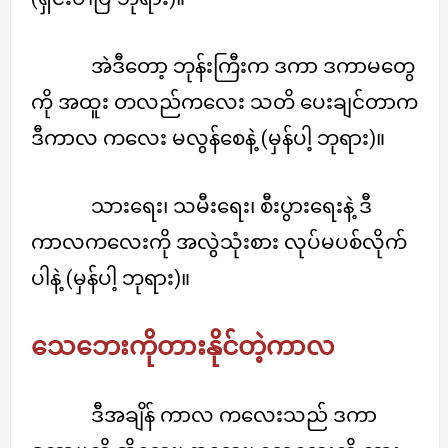
အဲဒီတော့ ဘုန်းကြီးက ဒကာ ဒကာမတွေ
ကို အထူး တလည်ကလေး သတိ ပေးချင်တာက
ဒီကာလ ကလေး မလွန်စေနဲ့ (မှန်ပါ့ ဘုရား)။
သားရေး၊ သမီးရေး၊ စီးပွားရေးနဲ့ ဒီ
ကာလကလေးကို အလွဲသုံးစား လုပ်မပစ်လိုက်
ပါနဲ့ (မှန်ပါ့ ဘုရား)။
သေဘေးကိုတားနိုင်တဲ့ကာလ
ဒီအချိန် ကာလ ကလေးသည် ဒကာ