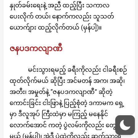
နှုတ်ခမ်းရေးနဲ့ အညီ ထည့်ပြီး သကာလ
ပေးလိုက် တယ်၊ နောက်ကလည်း သူသတ်
ယောက်ျား ထည့်လိုက်တယ် (မှန်ပါ့)။
ဇနပဒကလျာဏီ
မင်းသွားရမည့် ခရီးကိုလည်း ငါခရီးစဉ်
ထုတ်လိုက်မယ် ဆိုပြီး အင်မတန် အက၊ အဆို၊
အတီး၊ အမှုတ်နဲ့ “ဇနပဒကလျာဏီ” ဆိုတဲ့
ကောင်းခြင်း ငါးဖြာနဲ့ ပြည့်စုံတဲ့ ဒကာမက ရှေ့
မှာ ဒီလူအုပ် ကြီးထဲမှာ မကြည့် မနေနိုင်
လောက်အောင် ကတဲ့ ပွဲလမ်းကိုလည်း တွေ့လိမ့်
မယ် (မှန်ပါ့)၊ အဲဒီ ပွဲထဲကိုလည်း ဆက်သွားရ