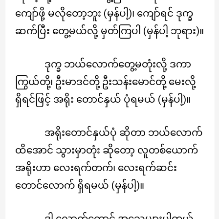
ကျော်ဖို့ မလိုတော့ဘူး (မှန်ပါ့)၊ ကျော်ရင် ဒုက္ခ
ဆက်ပြီး တွေ့မယ်လို့ မှတ်ကြပါ (မှန်ပါ့ ဘုရား)။
ဒုက္ခ ဘယ်လောက်တွေ့မတုံးလို့ ဒကာ
ကြွယ်တို့၊ ဦးမာဒင်တို့ ဦးသန်းမောင်တို့ မေးလို့
ရှိရင်ဖြင့် အရိုး တောင်နှယ် ပုံရမယ် (မှန်ပါ့)။
အရိုးတောင်နှယ်ပုံ ဆိုတာ ဘယ်လောက်
ထိအောင် သွားမှာတုံး ဆိုတော့ လူတစ်ယောက်
အရိုးဟာ လေးရက်တက်၊ လေးရက်ဆင်း
တောင်လောက် ရှိရမယ် (မှန်ပါ့)။
ဒါ လောက်တောင် အသေများပါတယ်