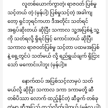
လူတစ်ယောက်ကွာတဲ့၊ ရာဇဝတ် ပြစ်မှု
သင့်တယ် တဲ့ (မှန်ပါ့) ပြစ်မှုသင့်တဲ့ အခါကျ
တော့ ရှင်ဘုရင်ကဟာ ဒီအတိုင်း သတ်ရင်
အရုပ်ဆိုးတယ် ဆိုပြီး သကာလ သူ့အပြစ်နဲ့ သူ့
ကို သတ်ရလို့ ရှိရင်ဖြင့် ကောင်းတယ် ဆိုပြီး
သကာလ ရာဇဝတ်ပြစ်မှု သင့်တာ ပထမအပြစ်
နဲ့ ရှေ့တွင်ပဲ သတ်မယ် လို့ ရည်ရွယ်ချက် ရှိငြား
သော် မကောင်းပါဘူး (မှန်ပါ့)။
နောက်ထပ် အပြစ်သင့်လာမှပဲ သတ်
မယ်လို့ ဆိုပြီး သကာလ ဒကာ ဒကာမတို့ ဆီ
တစ်ပိဿာ လောက် ထည့်နိုင်တဲ့ ဆီခွက် တစ်ခု
ထဲမှာ ဆီအပြည့် ထည့်လိုက်ပါတယ် (မှန်လှ ပါ)