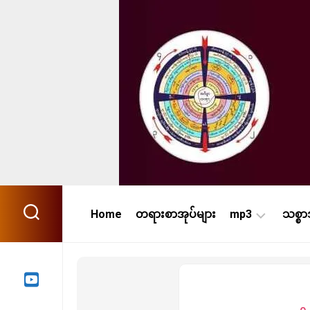
Skip
to
content
Home
တရားစာအုပ်များ
mp3
သစ္စ
အသံ
ကြည်(၄၂၀)
မိုး
ကုတ်(၅၉၀)