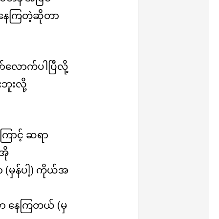
မနေကြတဲ့ဆိုတာ
်လောက်ပါပြီလို့
ူးလို့
ကြောင့် ဆရာ
အို
မှန်ပါ့) ကိုယ်အ
မှာ နေကြတယ် (မှ