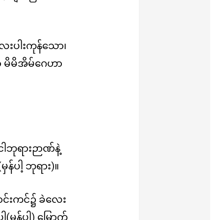
းပါးကုန်သော၊
မိမိအိမ်ဂေဟာ
ါဘုရားဉာဏ်နဲ့
မှန်ပါ့ ဘုရား)။
ာင်းကင်၌ ခဲလေး
ှန်ပါ့) မြှောက်