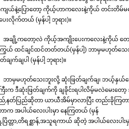
ကျယ်နဲ့ပြောတော့ ကိုယ့်ဟာကလေးနဲ့ကိုယ် တင်းတိမ်
းလိုက်တယ် (မှန်ပါ့ ဘုရား)။
အချို့ကတော့လဲ ကိုယ့်အကျိုးပေးကလေးနဲ့ကိုယ် တော
ြွယ် ထင်ချင်ထင်တတ်တယ်(မှန်ပါ့) ဘာမှမဟုတ်သေးဘ
ြတ်ချက်ချပါ (မှန်ပါ့ ဘုရား)။
ဘာမှမဟုတ်သေးဘူးလို့ ဆုံးဖြတ်ချက်ချ၊ ဘယ့်နှယ်
ကြီးက ဒီဆုံးဖြတ်ချက်ကို ချခိုင်းရပါလိမ့်မလဲမေးတော့ 
ည်,နတ်ပြည်ဆိုတာ ယာယီအိမ်မှာလာပြီး တည်းခိုကြတာ (
ေတာက အပါယ်လေးပါးမှာ နေကြတယ် (မှန်
ရဲ,ပြိတ္တာ,တိရစ္ဆာန်,အသူရကာယ် ဆိုတဲ့ အပါယ်လေးပါး