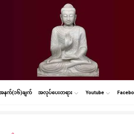
ာအနက်(၁၆)ချက်
အလုပ်ပေးတရား
Youtube
Faceb
စိ
Online
Onli
တ္
ဝိပဿနာ
ဝိပ
တာ
သင်တ
Online
နု
ပ
Onli