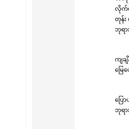
လိုက်
တုန်
ဘုရား
ကျချ
မြေပေ
ပြော
ဘုရား