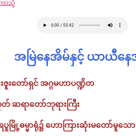
ပဿ
ာသို့
ဋ္
ပ
နာ
ဌာ
ဋ္
ဝေဒနာ
န်း
ဌာ
နု
သင်တန်း
န်း
ပဿ
သင်တ
Online
နာ
အဘိ
ဓ
မ္
အမြဲနေအိမ်နှင့် ယာယီနေအ
မာ
သင်တန်း
Online
တရား
းဇူးတော်ရှင် အဂ္ဂမဟာပဏ္ဍိတ
စခန်း
မိုး
းကုတ် ဆရာတော်ဘုရားကြီး
ကုတ်
ထေ
ရု
ပ
ူမြို့ဓမ္မာရုံ၌ ဟောကြားဆုံးမတော်မူသော
တ္
တိ