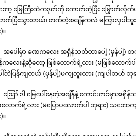
တော့ မြေကြီးထဲကဒုတ်ကို ကောက်တဲ့ပြီး မြှောက်လိုက်ပါ
း တက်ပြီးသွားတယ်၊ တက်တဲ့အချိန်ကလဲ မကြာလှပါဘူး
)။
အပေါ်မှာ ခဏကလေး အရှိန်သတ်တာပေါ့ (မှန်ပါ့) တက်
ိန်ကလေးနဲ့ဆိုတော့ ဖြစ်လောက်ရဲ့လား (မဖြစ်လောက်
ါ်ဘဲပြန်ကျတယ် (မှန်ပါ့)မကျဘူးလား (ကျပါတယ် ဘုရ
ဪ ဒါ မြေပေါ်နေတဲ့အချိန်နဲ့ ကောင်းကင်မှာအရှိန်သတ
ပလောက်ရဲ့လား (မပြောပလောက်ပါ ဘုရား) သဘောကျပြ
)။