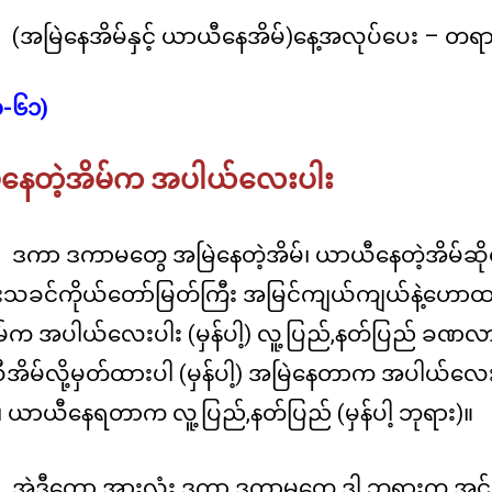
မိုး
(အမြဲနေအိမ်နှင့် ယာယီနေအိမ်)
နေ့အလုပ်ပေး – တရာ
ကုတ်
အလုပ်
ပေး
၀-၆၁)
မိုး
ကုတ်
ဲနေတဲ့အိမ်က အပါယ်လေးပါး
အလုပ်
ပေး(ခရီးသည်)
ဒကာ ဒကာမတွေ အမြဲနေတဲ့အိမ်၊ ယာယီနေတဲ့အိမ်ဆ
းသခင်ကိုယ်တော်မြတ်ကြီး အမြင်ကျယ်ကျယ်နဲ့ဟောထ
ိမ်က အပါယ်လေးပါး (မှန်ပါ့) လူ့ပြည်,နတ်ပြည် 
ိမ်လို့မှတ်ထားပါ (မှန်ပါ့) အမြဲနေတာက အပါယ်လေးပ
 ယာယီနေရတာက လူ့ပြည်,နတ်ပြည် (မှန်ပါ့ ဘုရား)။
အဲဒီတော့ အားလုံး ဒကာ ဒကာမတွေ ဒါ ဘုရားက အင်