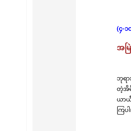
(၄-၁
အမြ
ဘုရာ
တဲ့အ
ယာယီအ
ကြပါ၊