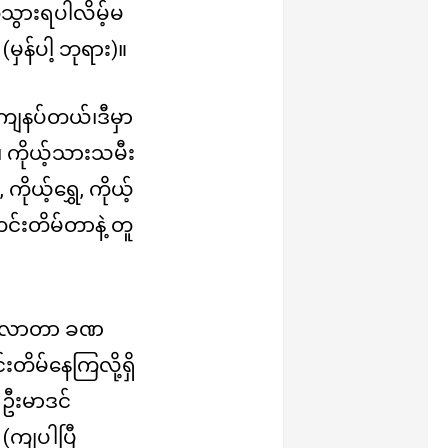
သွားရပါလိမ့်မ
(မှန်ပါ့ ဘုရား)။
ကျေနပ်တယ်၊ဒီမှာ
 ကိုယ့်သားသမီး
ိုယ့်ရွှေ, ကိုယ့်
င်းတိမ်တာနဲ့ တူ
လည်လာတာ ခဏ
ိမ်နေကြလို့ရှိ
ဦးမာဒင်
(ကျပါပြီ