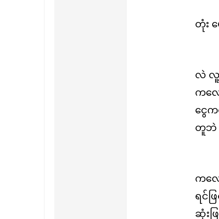
တုံး 
လဲ လူ
ကလေးနဲ
ငွေကလ
တူဘဲ (
ကလေးန
ရင်ဖ
ဆုံး