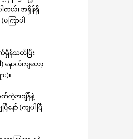
တယ်၊ အရှိန်ရှိ
 (မကြာပါ
ရှိန်သတ်ပြီး
ပါ) နောက်ကျတော့
ား)။
်တဲ့အချိန်နဲ့
ီနော် (ကျပါပြီ