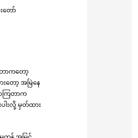
းတော်
ိုတာကတော့
ားတော့ အမြဲနေ
ခဏလာကြတာက
ါးလို့ မှတ်ထား
မတန် အမြင်