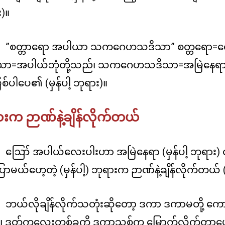
)။
”စတ္တာရော အပါယာ သကဂေဟသဒိသာ” စတ္တရော=လေ
ာ=အပါယ်ဘုံတို့သည်၊ သကဂေဟသဒိသာ=အမြဲနေရာ 
ြစ်ပါပေ၏ (မှန်ပါ့ ဘုရား)။
းက ဉာဏ်နဲ့ချိန်လိုက်တယ်
ဪ အပါယ်လေးပါးဟာ အမြဲနေရာ (မှန်ပါ့ ဘုရား) င
ပြောမယ်ဟေ့တဲ့ (မှန်ပါ့) ဘုရားက ဉာဏ်နဲ့ချိန်လိုက်တယ် (
ဘယ်လိုချိန်လိုက်သတုံးဆိုတော့ ဒကာ ဒကာမတို့ ကေ
၊ ဒုတ်ကလေးတစ်ခုကို ဒကာသစ်က မြှောက်လိုက်တာပေါ့(မ