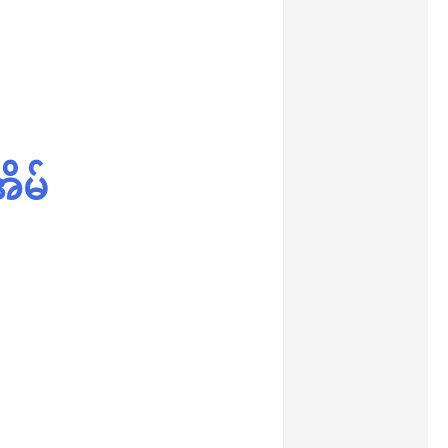
န်း
ိမ်