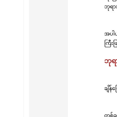
ဘုရား
အပါယ
ကြီးဖ
ဘုရာ
ချိန်
တစ်ခု