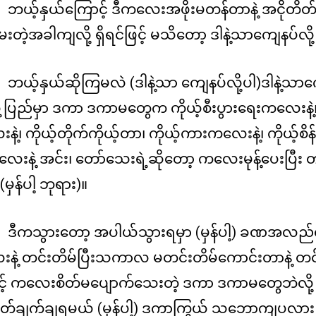
ဘယ့်နှယ်ကြောင့် ဒီကလေးအဖိုးမတန်တာနဲ့ အငိုတိတ်
မေးတဲ့အခါကျလို့ ရှိရင်ဖြင့် မသိတော့ ဒါနဲ့သာကျေနပ်လို့ 
ဘယ့်နှယ်ဆိုကြမလဲ (ဒါနဲ့သာ ကျေနပ်လို့ပါ)ဒါနဲ့သာ
့ပြည်မှာ ဒကာ ဒကာမတွေက ကိုယ့်စီးပွားရေးကလေးနဲ့၊
့၊ ကိုယ့်တိုက်ကိုယ့်တာ၊ ကိုယ့်ကားကလေးနဲ့၊ ကိုယ့်စိန်, က
ေးနဲ့ အင်း၊ တော်သေးရဲ့ဆိုတော့ ကလေးမုန့်ပေးပြီး တ
မှန်ပါ့ ဘုရား)။
ဒီကသွားတော့ အပါယ်သွားရမှာ (မှန်ပါ့) ခဏအ
ဲ့ တင်းတိမ်ပြီးသကာလ မတင်းတိမ်ကောင်းတာနဲ့ တင်းတ
ြင့် ကလေးစိတ်မပျောက်သေးတဲ့ ဒကာ ဒကာမတွေဘဲလို့ 
ဖြတ်ချက်ချရမယ် (မှန်ပါ့) ဒကာကြွယ် သဘောကျပလား 