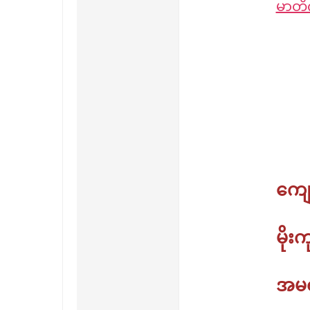
မာတိက
Download
ကျေ
မို
အမရပ