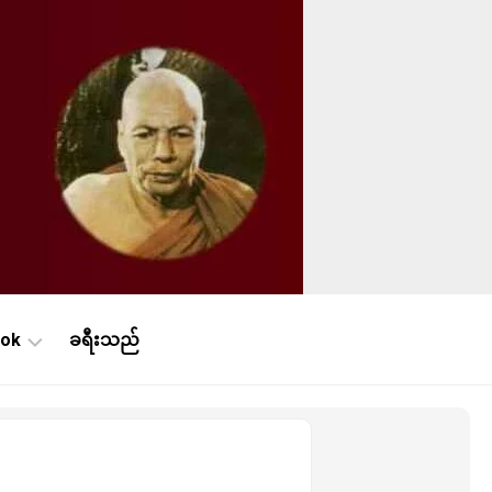
ook
ခရီးသည်
ne
ဿနာ
န်း
ne