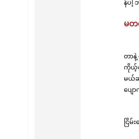
န်ပါ့ 
မတင
တာနဲ့
ကိုယ
မယ်ဆိ
ပျောက်
ငြိမ