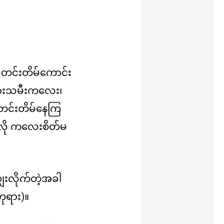
မတင်းတိမ်ကောင်း
်သားသမီးကလေး၊
တင်းတိမ်နေကြ
ေသလို ကလေးစိတ်မ
ေးလိုက်တဲ့အခါ
ုရား)။