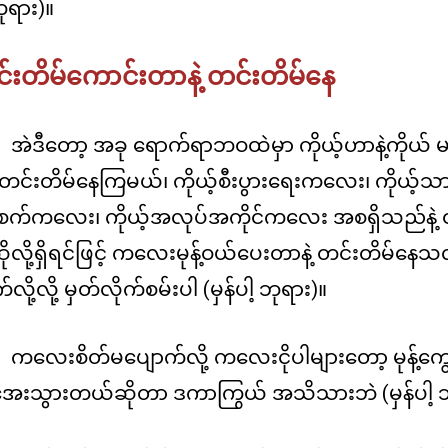
ဘုရား)။
်းတိမ်ကောင်းတာနဲ့ တင်းတိမ်နေ
အဲဒီတော့ အခု ရောက်ရာဘဝထဲမှာ ကိုယ့်ဟာနဲ့ကိုယ် 
 တင်းတိမ်နေကြမယ်၊ ကိုယ့်စီးပွားရေးကလေး၊ ကိုယ့
့်စက်ကလေး၊ ကိုယ့်အလုပ်အကိုင်ကလေး အစရှိသည်နဲ့ 
ုလို့ရှိရင်ဖြင့် ကလေးမုန့်ဝယ်ပေးတာနဲ့ တင်းတိမ်န
လို့လို့ မှတ်လိုက်စမ်းပါ (မှန်ပါ့ ဘုရား)။
ကလေးစိတ်မပျောက်လို့ ကလေးငိုပါများတော့ မုန့်ကျွ
်းအေးသွားတယ်ဆိုတာ ဒကာကြွယ် အသိသားဘဲ (မှန်ပါ့ ဘ