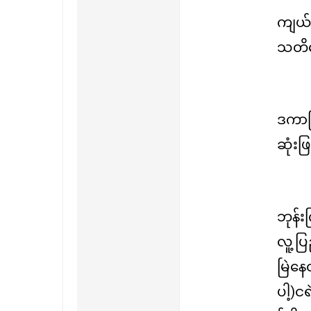
ကျယ်
သတိပေ
ဒကာက
ဆုံးဖ
ဘုန်း
လူ့ပြ
မြဲန
ပါ့)င