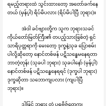
ရမည့်တရားထဲ သွင်းထားတော့ အတော်ခက်နေ
တယ် (မှန်ပ့ါ) ရိပ်မိပလား (ရိပ်မိပါပြီ ဘုရား)။
အဲဒါ ခင်ဗျားတို့က သူက ဘုရားသခင်
ကိုယ်တော်မြတ်ကြီး၏ တပည့်သားဖြစ်တဲ့ ရှင်
သာရိပုတ္တရာကို မေးတော့ ဒုက္ခနဲ့သုခ ပြောစမ်း
ပါလို့ဆိုတော့ နောင်တစ်ဖန် ပဋိသန္ဓေမနေရတာ
ဘာတဲ့တုန်း (သုခပါ ဘုရား) သုခပါနော် (မှန်ပ့ါ)
နောင်တစ်ဖန် ပဋိသန္ဓေနေရရင် (ဒုက္ခပါ ဘုရား)
ဒုက္ခဆိုတာ သဘောကျပလား (ကျပါပြီ
ဘုရား)။
ဒါဖြင့် ဘုရား တဲ့ ပရဗိုဇ်တွေက၊