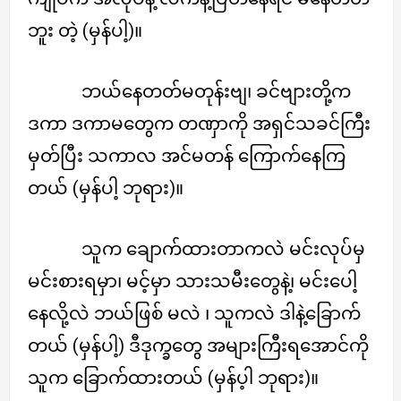
ဘူး တဲ့ (မှန်ပါ့)။
ဘယ်နေတတ်မတုန်းဗျ၊ ခင်ဗျားတို့က
ဒကာ ဒကာမတွေက တဏှာကို အရှင်သခင်ကြီး
မှတ်ပြီး သကာလ အင်မတန် ကြောက်နေကြ
တယ် (မှန်ပါ့ ဘုရား)။
သူက ချောက်ထားတာကလဲ မင်းလုပ်မှ
မင်းစားရမှာ၊ မင့်မှာ သားသမီးတွေနဲ့၊ မင်းပေါ့
နေလို့လဲ ဘယ်ဖြစ် မလဲ ၊ သူကလဲ ဒါနဲ့ခြောက်
တယ် (မှန်ပါ့) ဒီဒုက္ခတွေ အများကြီးရအောင်ကို
သူက ခြောက်ထားတယ် (မှန်ပ့ါ ဘုရား)။