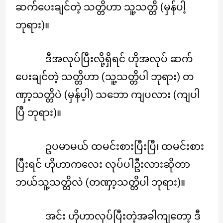
ဆက်ပေးချင်တဲ့ သတ္တိဟာ သူ့သတ္တိ (မှန်ပါ့
ဘုရား)။
ဒီအလုပ်ပြီးလို့ရှိရင် ဟိုအလုပ် ဆက်
ပေးချင်တဲ့ သတ္တိဟာ (သူ့သတ္တိပါ ဘုရား) တ
ဏှာ့သတ္တိပဲ (မှန်ပ့ါ) သဘော ကျပလား (ကျပါ
ပြီ ဘုရား)။
ဥပမာမယ် ထမင်းစားပြီးပြီ၊ ထမင်းစား
ပြီးရင် ဟိုဟာကလေး လုပ်ပါဦးလားဆိုတာ
ဘယ်သူ့သတ္တိလဲ (တဏှာ့သတ္တိပါ ဘုရား)။
အင်း ဟိုဟာလုပ်ပြီးတဲ့အခါကျတော့ ဒီ