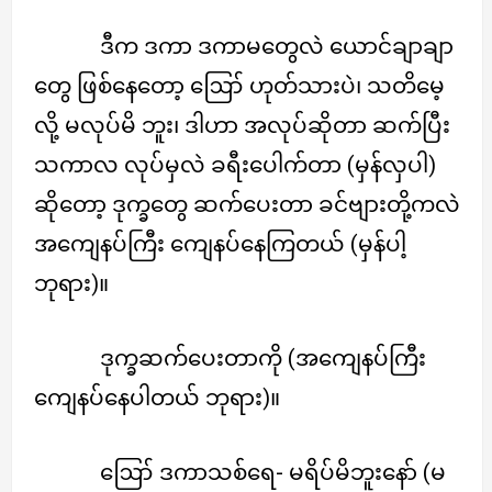
ဒီက ဒကာ ဒကာမတွေလဲ ယောင်ချာချာ
တွေ ဖြစ်နေတော့ ဪ ဟုတ်သားပဲ၊ သတိမေ့
လို့ မလုပ်မိ ဘူး၊ ဒါဟာ အလုပ်ဆိုတာ ဆက်ပြီး
သကာလ လုပ်မှလဲ ခရီးပေါက်တာ (မှန်လှပါ)
ဆိုတော့ ဒုက္ခတွေ ဆက်ပေးတာ ခင်ဗျားတို့ကလဲ
အကျေနပ်ကြီး ကျေနပ်နေကြတယ် (မှန်ပါ့
ဘုရား)။
ဒုက္ခဆက်ပေးတာကို (အကျေနပ်ကြီး
ကျေနပ်နေပါတယ် ဘုရား)။
ဪ ဒကာသစ်ရေ- မရိပ်မိဘူးနော် (မ