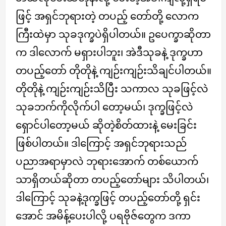
ဖြင့် အရှင်ဘုရားတဲ့ တပည့် တော်တို့ လောက
ကြီးထဲမှာ သုခဒုက္ခပဲရှိပါတယ်။ ဥပေက္ခာဆိုတာ
က ဒါလောက် မရှားပါဘူး၊ အဲဒီသုခနဲ့ ဒုက္ခဟာ
တပည့်တော် တိုတိုနဲ့ ကျဉ်းကျဉ်းသိချင်ပါတယ်။
တိုတိုနဲ့ ကျဉ်းကျဉ်းသိပြီး သကာလ သုခဖြင့်လဲ
သုခဘက်ကိုလိုက်ပါ တော့မယ်၊ ဒုက္ခဖြင့်လဲ
ရှောင်ပါတော့မယ် ဆိုတဲ့စိတ်ထားနဲ့ မေးခြင်း
ဖြစ်ပါတယ်။ ဒါကြောင့် အရှင်ဘုရားသည်
ပညာအရာမှာလဲ ဘုရားအောက် တစ်ယောက်
သာရှိတယ်ဆိုတာ တပည့်တော်များ သိပါတယ်၊
ဒါကြောင့် သုခနဲ့ဒုက္ခဖြင့် တပည့်တော်တို့ ရှင်း
အောင် အမိန့်ပေးပါလို့ ပရဗိုဇ်တွေက ဒကာ