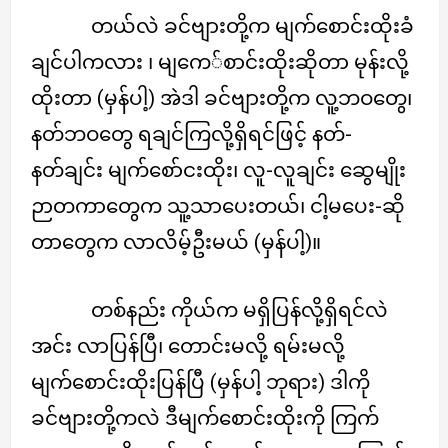
တယ်လဲ ခင်ဗျားတို့က မျက်စောင်းထိုးခံ
ချင်ပါကလား ၊ မျကေ်စာင်းထိုးဆိုတာ မုန်းလို့
ထိုးတာ (မှန်ပါ့) အဲဒါ ခင်ဗျားတို့က လူ့ဘဝတွေ၊
နတ်ဘဝတွေ ရချင်ကြလို့ရှိရင်ဖြင့် နတ်-
နတ်ချင်း မျက်စော်ငးထိုး၊ လူ-လူချင်း ဆွေမျိုး
ဉာတကာတွေက သူ့သာပေးတယ်၊ ငါ့မပေး-ဆို
တာတွေက လာလိမ့်ဦးမယ် (မှန်ပါ့)။
တစ်နည်း ကိုယ်က မရှိပြန်လို့ရှိရင်လဲ
အင်း လာပြန်ပြီ၊ တောင်းမလို့ ရမ်းမလို့
မျက်စောင်းထိုးပြန်ပြီ (မှန်ပါ့ ဘုရား) ဒါကို
ခင်ဗျားတို့ကလဲ ဒီမျက်စောင်းထိုးကို ကြက်