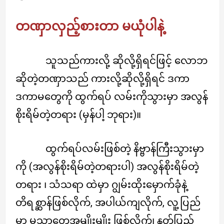
တဏှာလှည့်စားတာ မယုံပါနဲ့
သူသည်ကားလို့ ဆိုလို့ရှိရင်ဖြင့် လောဘ
ဆိုတဲ့တဏှာသည် ကားလို့ဆိုလို့ရှိရင် ဒကာ
ဒကာမတွေကို ထွက်ရပ် လမ်းကိုသွားမှာ အလွန်
စိုးရိမ်တဲ့တရား (မှန်ပါ့ ဘုရား)။
ထွက်ရပ်လမ်းဖြစ်တဲ့ နိဗ္ဗာန်ကြီးသွားမှာ
ကို (အလွန်စိုးရိမ်တဲ့တရားပါ) အလွန်စိုးရိမ်တဲ့
တရား ၊ သံသရာ ထဲမှာ ဂျွမ်းထိုးမှောက်ခုံနဲ့
တိရစ္ဆာန်ဖြစ်လိုက်, အပါယ်ကျလိုက်, လူ့ပြည်
မှာ မသာတွေအမျိုးမျိုး ဖြစ်လိုက်၊ နတ်ပြည်