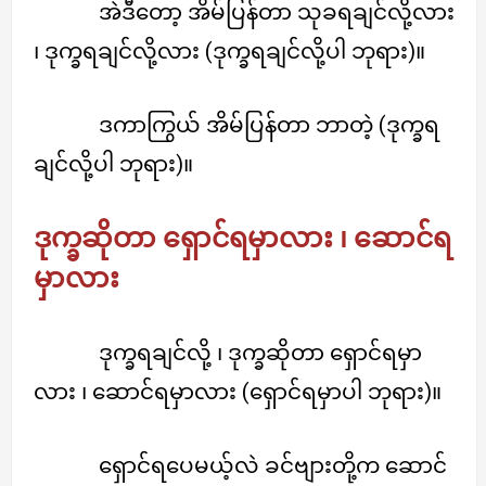
အဲဒီတော့ အိမ်ပြန်တာ သုခရချင်လို့လား
၊ ဒုက္ခရချင်လို့လား (ဒုက္ခရချင်လို့ပါ ဘုရား)။
ဒကာကြွယ် အိမ်ပြန်တာ ဘာတဲ့ (ဒုက္ခရ
ချင်လို့ပါ ဘုရား)။
ဒုက္ခဆိုတာ ရှောင်ရမှာလား ၊ ဆောင်ရ
မှာလား
ဒုက္ခရချင်လို့ ၊ ဒုက္ခဆိုတာ ရှောင်ရမှာ
လား ၊ ဆောင်ရမှာလား (ရှောင်ရမှာပါ ဘုရား)။
ရှောင်ရပေမယ့်လဲ ခင်ဗျားတို့က ဆောင်