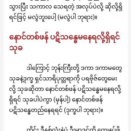
သွားပြီး သကာလ သေရတဲ့ အလုပ်ပဲလို့ ဆိုလို့ရှိ
ရင်ဖြင့် မလွဲဘူးပေါ့ (မလွဲပါ ဘုရား)။
နောင်တစ်ဖန် ပဋိသန္ဓေမနေရလို့ရှိရင်
သုခ
ဒါကြောင့် ဘုန်းကြီးတို့ ဒကာ ဒကာမတွေ
သုခနဲ့ဒုက္ခ ရှင်သာရိပုတ္တရာကို ပရဗိုဇ်တွေမေး
လို့ သုခဆိုတာ နောင်တစ်ဖန် ပဋိသန္ဓေမနေရလို့
ရှိရင် သုခပါပဲကွာ (မှန်ပါ့) နောင်တစ်ဖန်
ပဋိသန္ဓေတည်နေရရင် (ဒုက္ခပါ ဘုရား)။
ကိုင်း ဒီနှစ်လုံးနဲ့ပဲ ဦးမာဒင်တို့ ကျေနပ်ဖို့