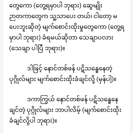
တွေကော (တွေ့ရမှာပါ ဘုရား) ဆွေမျိုး
ဉာတကာတွေက သူ့သာပေး တယ်၊ ငါတော့ မ
ပေးဘူးဆိုတဲ့ မျက်စောင်းထိုးမှုတွေကော (တွေ့ရ
မှာပါ ဘုရား) ခံရမယ်ဆိုတာ သေချာပလား
(သေချာ ပါပြီ ဘုရား)။
ဒါဖြင့် နောင်တစ်ဖန် ပဋိသန္ဓေနေတဲ့
ပုဂ္ဂိုလ်များ မျက်စောင်းထိုးခံချင်လို့ (မှန်ပါ့)။
ဒကာကြွယ် နောင်တစ်ဖန် ပဋိသန္ဓေနေ
ချင်တဲ့ ပုဂ္ဂိုလ်များ ဘာပါလိမ့် (မျက်စောင်းထိုး
ခံချင်လို့ပါ ဘုရား)။