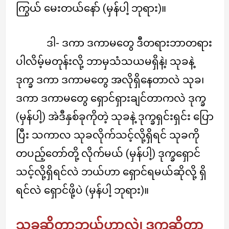
ကြွယ် မေးတယ်နော် (မှန်ပါ့ ဘုရား)။
ဒါ- ဒကာ ဒကာမတွေ ဒီတရားဘာတရား
ပါလိမ့်မတုန်းလို့ ဘာမှသံသယမရှိနဲ့၊ သုခနဲ့
ဒုက္ခ ဒကာ ဒကာမတွေ အလိုရှိနေတာလဲ သုခ၊
ဒကာ ဒကာမတွေ ရှောင်ရှားချင်တာကလဲ ဒုက္ခ
(မှန်ပါ့) အဲဒီနှစ်ခုကိုတဲ့ သုခနဲ့ ဒုက္ခရှင်းရှင်း ပြော
ပြီး သကာလ သုခလိုက်သင့်လို့ရှိရင် သုခကို
တပည့်တော်တို့ လိုက်မယ် (မှန်ပါ့) ဒုက္ခရှောင်
သင့်လို့ရှိရင်လဲ ဘယ်ဟာ ရှောင်ရမယ်ဆိုလို့ ရှိ
ရင်လဲ ရှောင်ဖို့ပဲ (မှန်ပါ့ ဘုရား)။
သုခဆိုတာဘယ်ဟာလဲ၊ ဒုက္ခဆိုတာ