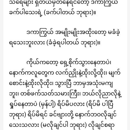
သရေများ ရှိတယ်မှတ်နေရင်တော့ ဒကာကြွယ်
ခက်ပါသေးရဲ့ (ခက်ပါတယ် ဘုရား)။
ဒကာကြွယ် အမျိုးမျိုးအထိုးတော့ မခံခဲ့
ရသေးဘူးလား (ခံခဲ့ရပါတယ် ဘုရား)။
ကိုယ်ကတော့ ရှေ့စိုက်သွားနေတာပဲ၊
နောက်ကလူတွေက လက်ညှိုးနဲ့ထိုးလို့ထိုး၊ မျက်
စောင်းနဲ့ထိုးလိုထိုး၊ သွားပြီ ဘာမှအသုံးမကျ
ဘူး၊ တစ်ဖက်သတ်သမားကြီး၊ ဘယ်လိုညာလိုနဲ့
ရှုပ်နေတာပဲ (မှန်ပါ့) ရိပ်မိပလား (ရိပ်မိ ပါပြီ
ဘုရား) ရိပ်မိရင် ခင်ဗျားတို့ နောက်ဘဝလိုချင်
သေးသလား (မလိုချင်ပါ ဘုရား) လိုချင်စရာ