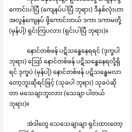
ကောင်းပါပြီ (ကျေနပ်ပါပြီ ဘုရား) ဒီနှစ်လုံးဟာ
အလွန်ကျေနပ် ဖို့ကောင်းတယ် ဒကာ ဒကာမတို့
(မှန်ပါ့) ရှင်းကြပလား (ရှင်းပါပြီ ဘုရား)။
နောင်တစ်ဖန် ပဋိသန္ဓေနေရရင် (ဒုက္ခပါ
ဘုရား) ဪ နောင်တစ်ဖန် ပဋိသန္ဓေနေရလို့ရှိ
ရင် ဒုက္ခပဲ (မှန်ပါ့) နောင်တစ်ဖန် ပဋိသန္ဓေမလာ
တော့ဘူးဆိုရင်ဖြင့် (သုခပါ ဘုရား) သုခပဲဆို
တာ မသေချာဘူးလား (သေချာ ပါတယ်
ဘုရား)။
အဲဒါတွေ သေသေချာချာ ရှင်းထားတော့