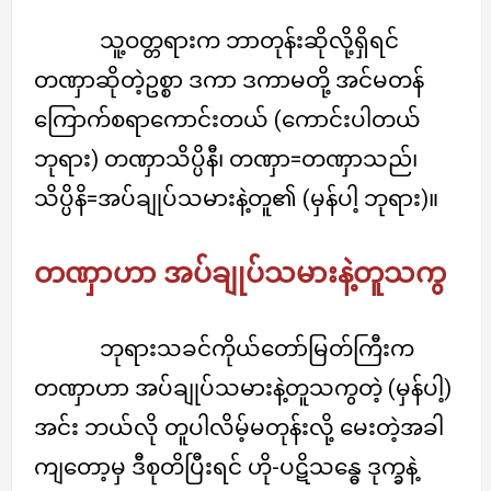
သူ့ဝတ္တရားက ဘာတုန်းဆိုလို့ရှိရင်
တဏှာဆိုတဲ့ဥစ္စာ ဒကာ ဒကာမတို့ အင်မတန်
ကြောက်စရာကောင်းတယ် (ကောင်းပါတယ်
ဘုရား) တဏှာသိပ္ပိနီ၊ တဏှာ=တဏှာသည်၊
သိပ္ပိနိ=အပ်ချုပ်သမားနဲ့တူ၏ (မှန်ပါ့ ဘုရား)။
တဏှာဟာ အပ်ချုပ်သမားနဲ့တူသကွ
ဘုရားသခင်ကိုယ်တော်မြတ်ကြီးက
တဏှာဟာ အပ်ချုပ်သမားနဲ့တူသကွတဲ့ (မှန်ပါ့)
အင်း ဘယ်လို တူပါလိမ့်မတုန်းလို့ မေးတဲ့အခါ
ကျတော့မှ ဒီစုတိပြီးရင် ဟို-ပဋိသန္ဓေ ဒုက္ခနဲ့