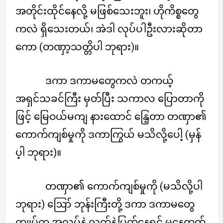
အတိုင်းထိုင်နေလို့ မဖြစ်သေးဘူး၊ ဟိုကိစ္စတွေ
ကလဲ ရှိသေးတယ်၊ အဲဒါ လုပ်ပါဦးလားဆိုတာ
ကော (တဏှာ့သတ္တိပါ ဘုရား)။
ဒကာ ဒကာမတွေကလဲ တကယ့်
အရှင်သခင်ကြီး မှတ်ပြီး သကာလ ပြောတာကို
ဖြင့် မြေဝယ်မကျ နားထောင် နြေ့တာ တဏှာ၏
ကောက်ကျစ်မှုကို ဒကာကြွယ် မသိလို့ပေါ့ (မှန်
ပ့ါ ဘုရား)။
တဏှာ၏ ကောက်ကျစ်မှုကို (မသိလို့ပါ
ဘုရား) ဪ ဘုန်းကြီးတို့ ဒကာ ဒကာမတွေ
ကျုပ်က အလုပ်နဲ့ လက်နဲ့ပြတ်နေရင် မနေတတ်