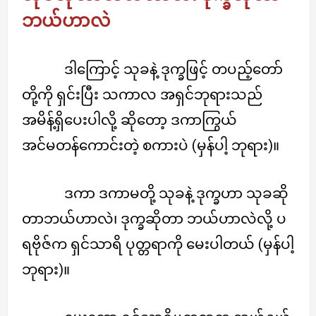
ဘယ်ဟာလဲ
ဒါကြောင့် သုခနဲ့ ဒုက္ခဖြင့် တပည့်တော်
တို့ကို ရှင်းပြီး သကာလ အရှင်ဘုရားသည်
အမိန့်ရှိပေးပါလို့ ဆိုတော့ ဒကာကြွယ်
အင်မတန်ကောင်းတဲ့ စကားပဲ (မှန်ပါ့ ဘုရား)။
ဒကာ ဒကာမတို့ သုခနဲ့ ဒုက္ခဟာ သုခဆို
တာဘယ်ဟာလဲ၊ ဒုက္ခဆိုတာ ဘယ်ဟာလဲလို့ ပ
ရဗိုဇ်က ရှင်သာရိ ပုတ္တရာကို မေးပါတယ် (မှန်ပါ့
ဘုရား)။