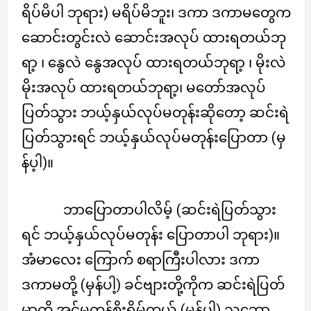
ရိပ်မိပါ ဘုရား) မရိပ်မိဘူး၊ ဒကာ ဒကာမတွေက
ဆောင်းတွင်းလဲ ဆောင်းအလုပ် ထားရတယ်ဘု
ရာ့ ၊ နွေလဲ နွေအလုပ် ထားရတယ်ဘုရာ့ ၊ မိုးလဲ
မိုးအလုပ် ထားရတယ်ဘုရာ့၊ မတော်အလုပ်
ပြတ်သွား ဘယ့်နှယ်လုပ်မတုန်းဆိုတော့ ဆင်းရဲ
ပြတ်သွားရင် ဘယ့်နှယ်လုပ်မတုန်းပြောတာ (မှ
န်ပ့ါ)။
ဘာပြောတာပါလိမ့် (ဆင်းရဲပြတ်သွား
ရင် ဘယ့်နှယ်လုပ်မတုန်း ပြောတာပါ ဘုရား)။
အံမာလေး ကြောက် စရာကြီးပါလား ဒကာ
ဒကာမတို့ (မှန်ပါ့) ခင်ဗျားတို့ကိုက ဆင်းရဲပြတ်
မှာကို အင်မတန်စိုးရိမ်တယ် (မှန်ပ့ါ) သဘော