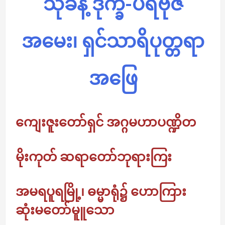
သုခနဲ့ ဒုက္ခ-ပရဗိုဇ်
အမေး၊ ရှင်သာရိပုတ္တရာ
အဖြေ
ကျေးဇူးတော်ရှင် အဂ္ဂမဟာပဏ္ဍိတ
မိုးကုတ် ဆရာတော်ဘုရားကြး
အမရပူရမြို့၊ ဓမ္မာရုံ၌ ဟောကြား
ဆုံးမတော်မူူသော