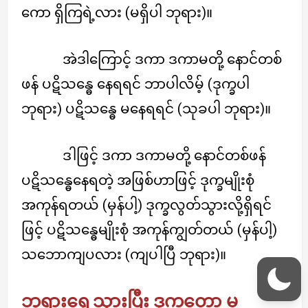
ကော ရှိကြရဲ့လား (မရှိပါ ဘုရား)။
အဲဒါကြောင့် ဒကာ ဒကာမတို့ နောင်တစ်
ဖန် ပဋိသန္ဓေ နေရရင် ဘာပါလိမ့် (ဒုက္ခပါ
ဘုရား) ပဋိသန္ဓေ မနေရရင် (သုခပါ ဘုရား)။
ဒါဖြင့် ဒကာ ဒကာမတို့ နောင်တစ်ဖန်
ပဋိသန္ဓေနေရတဲ့ အဖြစ်ဟာဖြင့် ဒုက္ခမျိုးစုံ
အကုန်ရတယ် (မှန်ပါ့) ဒုက္ခလွတ်သွားလို့ရှိရင်
ဖြင့် ပဋိသန္ဓေမျိုးစုံ အကုန်ကျွတ်တယ် (မှန်ပါ့)
သဘောကျပလား (ကျပါပြီ ဘုရား)။
ဘုရားရှေ့သွားပြီး ဒုက္ခတော့ မ