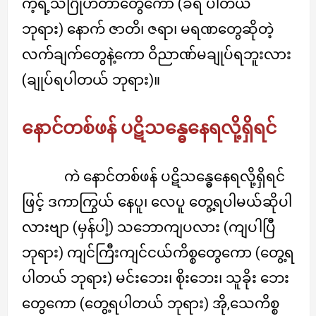
ကဲ့ရဲ့သင်္ဂြိုဟ်တာတွေကော (ခံရ ပါတယ်
ဘုရား) နောက် ဇာတိ၊ ဇရာ၊ မရဏတွေဆိုတဲ့
လက်ချက်တွေနဲ့ကော ဝိညာဏ်မချုပ်ရဘူးလား
(ချုပ်ရပါတယ် ဘုရား)။
နောင်တစ်ဖန် ပဋိသန္ဓေနေရလို့ရှိရင်
ကဲ နောင်တစ်ဖန် ပဋိသန္ဓေနေရလို့ရှိရင်
ဖြင့် ဒကာကြွယ် နေပူ၊ လေပူ တွေ့ရပါမယ်ဆိုပါ
လားဗျာ (မှန်ပါ့) သဘောကျပလား (ကျပါပြီ
ဘုရား) ကျင်ကြီးကျင်ငယ်ကိစ္စတွေကော (တွေ့ရ
ပါတယ် ဘုရား) မင်းဘေး၊ စိုးဘေး၊ သူခိုး ဘေး
တွေကော (တွေ့ရပါတယ် ဘုရား) အို,သေကိစ္စ