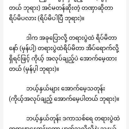
တယ် ဘုရား) အင်မတန်ဆိုးတဲ့ တဏှာဆိုတာ
ရိပ်မိပလား (ရိပ်မိပါပြီ ဘုရား)။
ဒါက အခုပြောလို့ တရားပွဲထဲ ရိပ်မိတာ
နော် (မှန်ပါ့) တရားပွဲထဲရိပ်မိတာ အိပ်ရောက်လို့
ရှိရင်ဖြင့် ကိုယ့် အလုပ်ချည့်ပဲ အောက်မေ့ထား
တယ် (မှန်ပ့ါ ဘုရား)။
ဘယ့်နှယ်များ အောက်မေ့သတုန်း
(ကိုယ့်အလုပ်ချည့် အောက်မေ့ပါတယ် ဘုရား)။
ဘယ့်နှယ်တုန်း ဒကာသစ်ရေ တရားပွဲထဲ
တရားနာနေတုန်းတော့ ဟုတ်သလိုလိုနဲ့၊ သူ့နယ်