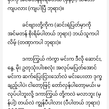
ကျပလား (ကျပါပြီ ဘုရား)။
ခင်ဗျားတို့ကိုက (ဆင်းရဲပြတ်မှာကို
အင်မတန် စိုးရိမ်ပါတယ် ဘုရား) ဘယ်သူကပါ
လိမ့် (တဏှာကပါ ဘုရား)။
ဒကာကြွယ် ကဲကွာ မင်းက ဒီလို ဆောင်း,
နွေ, မိုး ဥတုသုံးပါးစလုံး အလုပ်မပြတ်အောင်
မင်းက ဆက်ပြေးငြားသော်လဲ မင်းပေးတာ ဒုက္ခ
ချည့်ပါပဲ၊ ငါတော့ဖြင့် တော်လှန်ပါတော့မယ်၊ မ
လုပ်ပါဘူးလို့ ဒကာကြွယ် တို့ကလဲ မလာဘူး (မှ
န်ပါ့) တယ်လဲ ကျွန်ပီပါလား (ပီပါတယ် ဘုရား)