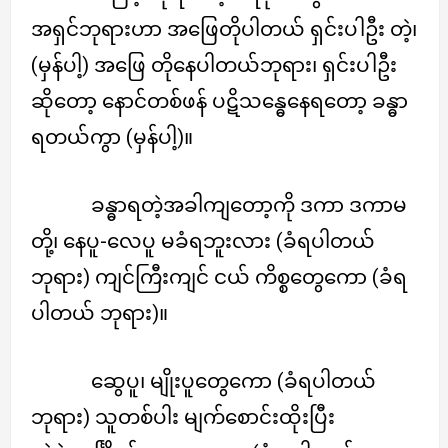
အရှင်ဘုရားဟာ အဖြေတိုပါတယ် ရှင်းပါဦး တဲ့၊
(မှန်ပါ့) အဖြေ တိုနေပါတယ်ဘုရား၊ ရှင်းပါဦး
ဆိုတော့ နောင်တစ်ဖန် ပဋိသန္ဓေနေရတော့ ခန္ဓာ
ရတယ်ကွာ (မှန်ပါ့)။
ခန္ဓာရတဲ့အခါကျတော့ကို ဒကာ ဒကာမ
တို့၊ နေပူ-လေပူ မခံရဘူးလား (ခံရပါတယ်
ဘုရား) ကျင်ကြီးကျင် ငယ် ကိစ္စတွေကော (ခံရ
ပါတယ် ဘုရား)။
ဆွေပူ၊ မျိုးပူတွေကော (ခံရပါတယ်
ဘုရား) သူတစ်ပါး မျက်စောင်းထိုးပြီး