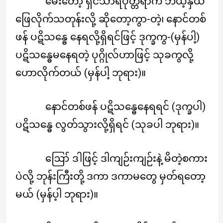
မေးတော့ ရှင်သာရိပုတ္တရာက ဘယ့်နှယ်
ဖြေလိုက်သတုန်းလို့ ဆိုတော့ကွာ-တဲ့၊ နောင်တစ်
ဖန် ပဋိသန္ဓေ နေရလို့ရှိရင်ဖြင့် ဒုက္ခကွ-(မှန်ပါ့)
ပဋိသန္ဓေမနေရတဲ့ ပုဂ္ဂိုလ်ဟာဖြင့် သုခကွလို့
ဟောလိုက်တယ် (မှန်ပါ့ ဘုရား)။
နောင်တစ်ဖန် ပဋိသန္ဓေနေရရင် (ဒုက္ခပါ)
ပဋိသန္ဓေ လွတ်သွားလို့ရှိရင် (သုခပါ ဘုရား)။
ဪ ဒါဖြင့် ဒါကျဉ်းကျဉ်းနဲ့ မိတဲ့စကား
ပဲလို့ ဘုန်းကြီးတို့ ဒကာ ဒကာမတွေ မှတ်ရတော့
မယ် (မှန်ပ့ါ ဘုရား)။