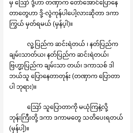
မှ ဪ ဒို့ဟာ တဏှာက တော်အောင်ပြောနေ
တာတွေဟာ ဒို့-လွဲကုန်ပါပေါ့လားဆိုတာ ဒကာ
ကြွယ် မှတ်ရမယ် (မှန်ပ့ါ)။
လူ့ပြည်က ဆင်းရဲတယ် ၊ နတ်ပြည်က
ချမ်းသာတ်ယ၊ နတ်ပြည်က ဆင်းရဲတယ်၊
ဗြဟ္မာ့ပြည်က ချမ်းသာ တယ်၊ ဒကာသစ် ဒါ
ဘယ်သူ ပြောနေတာတုန်း (တဏှာက ပြောတာ
ပါ ဘုရား)။
ဪ သူပြောတာကို မယုံကြနဲ့လို့
ဘုန်းကြီးတို့ ဒကာ ဒကာမတွေ သတိပေးရတယ်
(မှန်ပါ့)။