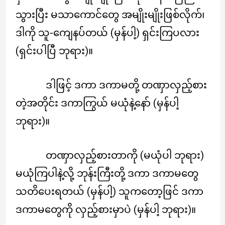
သွားပြီး မသာကောင်တွေ အမျိုးမျိုးဖြစ်လိုက်၊
ဒါကို သူ-ကျေနပ်တယ် (မှန်ပါ့) ရှင်းကြပလား
(ရှင်းပါပြီ ဘုရား)။
ဒါဖြင့် ဒကာ ဒကာမတို့ တဏှာလှည့်စား
တဲ့အတိုင်း ဒကာကြွယ် မယုံနဲ့နော် (မှန်ပါ့
ဘုရား)။
တဏှာလှည့်စားတာကို (မယုံပါ ဘုရား)
မယုံကြပါနဲ့လို့ ဘုန်းကြီးတို့ ဒကာ ဒကာမတွေ
သတိပေးရတယ် (မှန်ပါ့) သူကတော့ဖြင် ဒကာ
ဒကာမတွေကို လှည့်စားမှာပဲ (မှန်ပါ့ ဘုရား)။