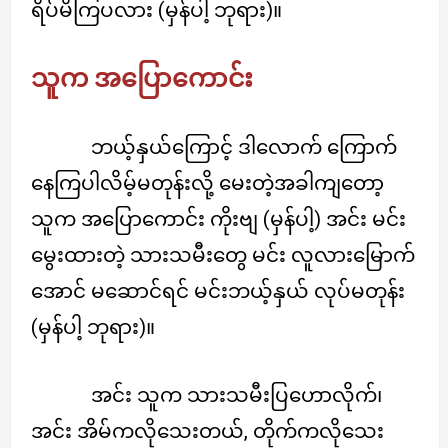
ရိပ်မိကြပလား (မှန်ပါ့ ဘုရား)။
သူက အပြောကောင်း
ဘယ့်နှယ်ကြောင့် ဒါလောက် ကြောက်
နေကြပါလိမ့်မတုန်းလို့ မေးတဲ့အခါကျတော့
သူက အပြောကောင်း ကိုးဗျ (မှန်ပါ့) အင်း မင်း
မွေးထားတဲ့ သားသမီးတွေ မင်း လူလားမြောက်
အောင် မဆောင်ရင် မင်းဘယ့်နှယ် လုပ်မတုန်း
(မှန်ပါ့ ဘုရား)။
အင်း သူက သားသမီးပြဟောလိုက်၊
အင်း အိမ်ကလိုသေးတယ်, တိုက်ကလိုသေး