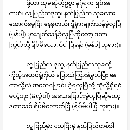
ဒို့ဟာ သုခဆိုတဲ့ဥစ္စာ နဂိုရ်က ရှုပ်နေ
တယ်၊ လူ့ပြည်ကဒုက္ခ၊ နတ်ပြည်က သုခလား
အောက်မေ့ပြီး နေခဲ့တယ်၊ ဒို့မှားချက်သန်ခဲ့လှပြီ
(မှန်ပါ့) မှားချက်သန်ခဲ့လှပြီဆိုတော့ ဒကာ
ကြွယ်တို့ ရိပ်မိလောက်ပါပြီနော် (မှန်ပါ့ ဘုရား)။
လူ့ပြည်က ဒုက္ခ, နတ်ပြည်ကသုခလို့
ကိုယ့်အထင်နဲ့ကိုယ် ပြောသံကြားနဲ့မှတ်ပြီး နေ
တာလို့လဲ အသေပြောင်း ခဲ့ရလှပြီလို့ ဆိုလို့ရှိရင်
မလွဲဘူး (မလွဲပါ) အသေပြောင်းခဲ့လှပြီဆိုတော့
ဒကာသစ် ရိပ်မိလောက်ပြီ (ရိပ်မိပါပြီ ဘုရား)။
လူ့ပြည်မှာ သေပြီးမှ နတ်ပြည်တစ်ခါ