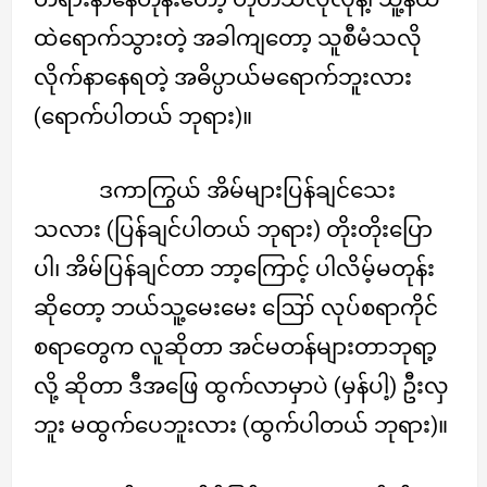
ထဲရောက်သွားတဲ့ အခါကျတော့ သူစီမံသလို
လိုက်နာနေရတဲ့ အဓိပ္ပာယ်မရောက်ဘူးလား
(ရောက်ပါတယ် ဘုရား)။
ဒကာကြွယ် အိမ်များပြန်ချင်သေး
သလား (ပြန်ချင်ပါတယ် ဘုရား) တိုးတိုးပြော
ပါ၊ အိမ်ပြန်ချင်တာ ဘာ့ကြောင့် ပါလိမ့်မတုန်း
ဆိုတော့ ဘယ်သူ့မေးမေး ဪ လုပ်စရာကိုင်
စရာတွေက လူဆိုတာ အင်မတန်များတာဘုရာ့
လို့ ဆိုတာ ဒီအဖြေ ထွက်လာမှာပဲ (မှန်ပါ့) ဦးလှ
ဘူး မထွက်ပေဘူးလား (ထွက်ပါတယ် ဘုရား)။