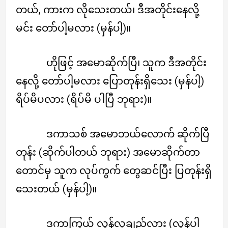
တယ်, ကားက လိုသေးတယ်၊ ဒီအတိုင်းနေလို့
မင်း တော်ပါ့မလား (မှန်ပါ့)။
ဟိုဖြင့် အမောဆိုက်ပြီ၊ သူက ဒီအတိုင်း
နေလို့ တော်ပါ့မလား ပြောတုန်းရှိသေး (မှန်ပါ့)
ရိပ်မိပလား (ရိပ်မိ ပါပြီ ဘုရား)။
ဒကာသစ် အမောဘယ်လောက် ဆိုက်ပြီ
တုန်း (ဆိုက်ပါတယ် ဘုရား) အမောဆိုက်တာ
တောင်မှ သူက လုပ်ကွက် တွေဆင်ပြီး ပြတုန်းရှိ
သေးတယ် (မှန်ပါ့)။
ဒကာကြွယ် လွန်လှချည့်လား (လွန်ပါ