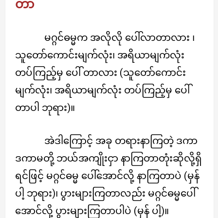
တာ
မဂ္ဂင်ဓမ္မက အလိုလို ပေါ်လာတာလား ၊
သူတော်ကောင်းမျက်လုံး၊ အရိယာမျက်လုံး
တပ်ကြည့်မှ ပေါ် တာလား (သူတော်ကောင်း
မျက်လုံး၊ အရိယာမျက်လုံး တပ်ကြည့်မှ ပေါ်
တာပါ ဘုရား)။
အဲဒါကြောင့် အခု တရားနာကြတဲ့ ဒကာ
ဒကာမတို့ ဘယ်အကျိုးငှာ နာကြတာတုံးဆိုလို့ရှိ
ရင်ဖြင့် မဂ္ဂင်ဓမ္မ ပေါ်အောင်လို့ နာကြတာပဲ (မှန်
ပါ့ ဘုရား)၊ ပွားများကြတာလည်း မဂ္ဂင်ဓမ္မပေါ်
အောင်လို့ ပွားများကြတာပါပဲ (မှန် ပါ့)။