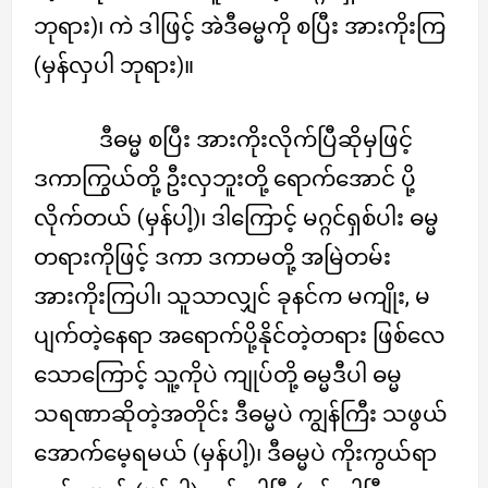
ဘုရား)၊ ကဲ ဒါဖြင့် အဲဒီဓမ္မကို စပြီး အားကိုးကြ
(မှန်လှပါ ဘုရား)။
ဒီဓမ္မ စပြီး အားကိုးလိုက်ပြီဆိုမှဖြင့်
ဒကာကြွယ်တို့ ဦးလှဘူးတို့ ရောက်အောင် ပို့
လိုက်တယ် (မှန်ပါ့)၊ ဒါကြောင့် မဂ္ဂင်ရှစ်ပါး ဓမ္မ
တရားကိုဖြင့် ဒကာ ဒကာမတို့ အမြဲတမ်း
အားကိုးကြပါ၊ သူသာလျှင် ခုနင်က မကျိုး, မ
ပျက်တဲ့နေရာ အရောက်ပို့နိုင်တဲ့တရား ဖြစ်လေ
သောကြောင့် သူ့ကိုပဲ ကျုပ်တို့ ဓမ္မဒီပါ ဓမ္မ
သရဏာဆိုတဲ့အတိုင်း ဒီဓမ္မပဲ ကျွန်ကြီး သဖွယ်
အောက်မေ့ရမယ် (မှန်ပါ့)၊ ဒီဓမ္မပဲ ကိုးကွယ်ရာ