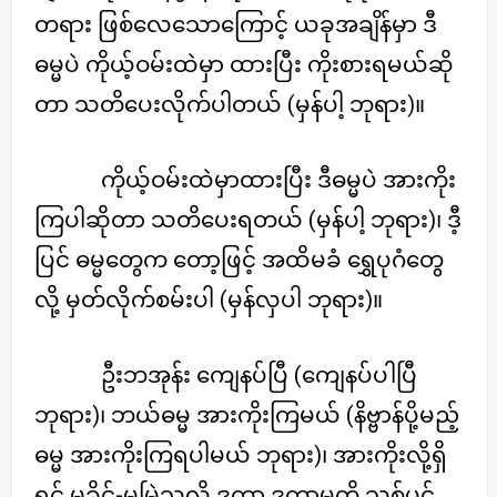
တရား ဖြစ်လေသောကြောင့် ယခုအချိန်မှာ ဒီ
ဓမ္မပဲ ကိုယ့်ဝမ်းထဲမှာ ထားပြီး ကိုးစားရမယ်ဆို
တာ သတိပေးလိုက်ပါတယ် (မှန်ပါ့ ဘုရား)။
ကိုယ့်ဝမ်းထဲမှာထားပြီး ဒီဓမ္မပဲ အားကိုး
ကြပါဆိုတာ သတိပေးရတယ် (မှန်ပါ့ ဘုရား)၊ ဒီ့
ပြင် ဓမ္မတွေက တော့ဖြင့် အထိမခံ ရွှေပုဂံတွေ
လို့ မှတ်လိုက်စမ်းပါ (မှန်လှပါ ဘုရား)။
ဦးဘအုန်း ကျေနပ်ပြီ (ကျေနပ်ပါပြီ
ဘုရား)၊ ဘယ်ဓမ္မ အားကိုးကြမယ် (နိဗ္ဗာန်ပို့မည့်
ဓမ္မ အားကိုးကြရပါမယ် ဘုရား)၊ အားကိုးလို့ရှိ
ရင် မခိုင်-မမြဲသလို ဒကာ ဒကာမတို့ သစ်ပင်