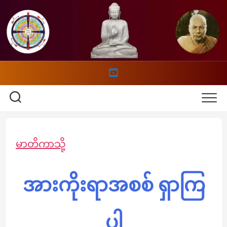
Skip
to
content
မာတိကာသို့
အားကိုးရာအစစ် ရှာကြ
ပါ