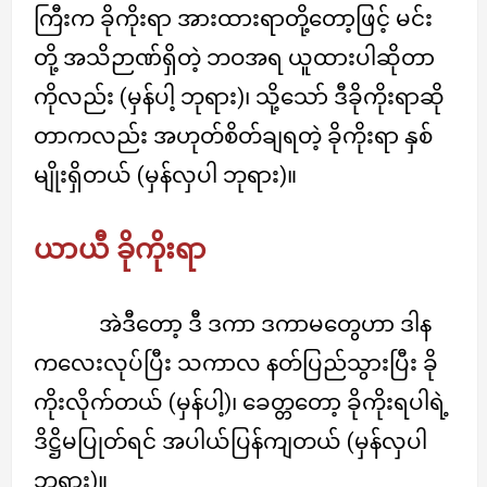
ကြီးက ခိုကိုးရာ အားထားရာတို့တော့ဖြင့် မင်း
တို့ အသိဉာဏ်ရှိတဲ့ ဘဝအရ ယူထားပါဆိုတာ
ကိုလည်း (မှန်ပါ့ ဘုရား)၊ သို့သော် ဒီခိုကိုးရာဆို
တာကလည်း အဟုတ်စိတ်ချရတဲ့ ခိုကိုးရာ နှစ်
မျိုးရှိတယ် (မှန်လှပါ ဘုရား)။
ယာယီ ခိုကိုးရာ
အဲဒီတော့ ဒီ ဒကာ ဒကာမတွေဟာ ဒါန
ကလေးလုပ်ပြီး သကာလ နတ်ပြည်သွားပြီး ခို
ကိုးလိုက်တယ် (မှန်ပါ့)၊ ခေတ္တတော့ ခိုကိုးရပါရဲ့
ဒိဋ္ဌိမပြုတ်ရင် အပါယ်ပြန်ကျတယ် (မှန်လှပါ
ဘုရား)။