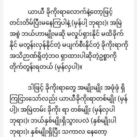
ယာယီ ခိုကိုးရာလောက်နဲ့တော့ဖြင့်
တင်းတိမ်ပြီးမနေကြပါနဲ့ (မှန်ပါ့ ဘုရား)၊ အမြဲ
အစွဲ ဘယ်ဟာမျိုးမဆို မလှုပ်ရှားနိုင် မထိခိုက်
နိုင် မတွန်းလှန်နိုင်တဲ့ မပျက်စီးနိုင်တဲ့ ခိုကိုးရာကို
အသိဉာဏ်ရှိတဲ့ဘဝ ရှာထားပါဆိုတဲ့ဥစ္စာကို
တိုက်တွန်းရတယ် (မှန်လှပါ)။
ဒါဖြင့် ခိုကိုးရာတွေ အမျိုးမျိုး အဖုံဖုံ ရှိ
ကြငြားသော်လည်း ယာယီခိုကိုးရာတစ်မျိုး (မှန်
ပါ့)၊ အမြဲတမ်း ခိုကိုး ရာ တစ်မျိုး (မှန်လှပါ
ဘုရား)၊ ဘယ်နှစ်မျိုးရှိသွားပလဲ (နှစ်မျိုးပါ
ဘုရား)၊ နှစ်မျိုးရှိပြီး သကာလ နေတော့