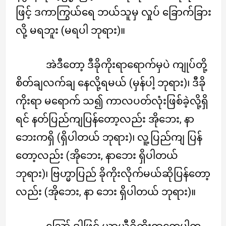
ဖြင့် ဒကာကြွယ်ရေ ဘယ်သူမှ လှုပ် ခြောက်ခြား
လို့ မရဘူး (မရပါ ဘုရား)။
အဲဒီတော့ ဒီခိုကိုးရာရောက်မှပဲ ကျုပ်တို့
စိတ်ချလက်ချ နေလို့ရမယ် (မှန်ပါ့ ဘုရား)၊ ဒီခို
ကိုးရာ မရောက် သ၍ ကာလပတ်လုံးဖြစ်ခဲ့လို့ရှိ
ရင် နတ်ပြည်ကျပြန်တော့လည်း အိုဘေး, နာ
ဘေးကရှိ (ရှိပါတယ် ဘုရား)၊ လူ့ပြည်ကျ ပြန်
တော့လည်း (အိုဘေး, နာဘေး ရှိပါတယ်
ဘုရား)၊ ဗြဟ္မာပြည် ခိုကိုးလိုက်မယ်ဆိုပြန်တော့
လည်း (အိုဘေး, နာ ဘေး ရှိပါတယ် ဘုရား)။
ဪ ဒါဖြင့် ယာယီခိုကိုးရာတွေပါက