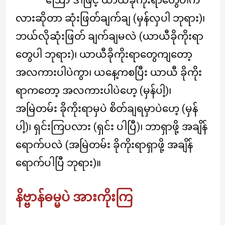
လားဆိုတာ ဆုံးဖြတ်ချက်ချ (မှန်လှပါ ဘုရား)၊
ဘယ်လိုဆုံးဖြတ် ချက်ချမလဲ (ယာယီခိုကိုးရာ
တွေပါ ဘုရား)၊ ယာယီခိုကိုးရာတွေကျတော့
အလကားပါပဲကွာ၊ ယနေ့ကစပြီး ယာယီ ခိုကိုး
ရာကတော့ အလကားပါပဲဟေ့ (မှန်ပါ့)၊
အမြဲတမ်း ခိုကိုးရာမှပဲ စိတ်ချရမှာပဲဟေ့ (မှန်
ပါ့)၊ ရှင်းကြပလား (ရှင်း ပါပြီ)၊ ဘာရှာဖို့ အချိန်
ရောက်ပလဲ (အမြဲတမ်း ခိုကိုးရာရှာဖို့ အချိန်
ရောက်ပါပြီ ဘုရား)။
နိဗ္ဗာန်ဓမ္မပဲ အားကိုးကြ