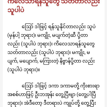
ကိလေသာရန်သူတွေ သတ်တာလည်း
သူပါပဲ
ဪ ဒါဖြင့် ရန်သူနိုင်တာလည်း သူပဲ
(မှန်ပါ့ ဘုရား)၊ မကျိုး, မပျက်တဲ့ဆီ ပို့တာ
လည်း (သူပါပဲ ဘုရား)၊ ကိလေသာရန်သူတွေ
သတ်တာလည်း (သူပါပဲ ဘုရား)၊ မကျိုး, မ
ပျက်, မပျောက်, မကြားတဲ့ နိဗ္ဗာန်ပို့တာ လည်း
(သူပါပဲ ဘုရား)။
ဪ ဒါဖြင့် ဒကာ ဒကာမတို့ ကိုးစားရာ
အစစ်ဟာဖြင့် ဦးဘအုန်း တွေ့ပြီဗျာ (တွေ့ပါပြီ
ဘုရား)၊ အဲဒီတော့ ဒီတရားပဲ ကျုပ်တို့ တွေ့ပြီး