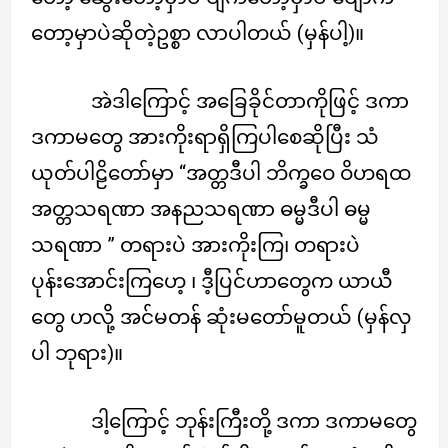
တော့မှာပဲဆိုတဲ့ဥစ္စာ လာပါတယ် (မှန်ပါ့)။
အဲဒါကြောင့် အခြေခိုင်တာကိုဖြင့် ဒကာ
ဒကာမတွေ အားကိုးရာရှိကြပါစေဆိုပြီး သံ
ယုတ်ပါဠိတော်မှာ “အတ္တဒီပါ ဘိက္ခဝေ ဝိဟရထ
အတ္တသရဏာ အနညသရဏာ ဓမ္မဒီပါ ဓမ္မ
သရဏာ ” တရားပဲ အားကိုးကြ၊ တရားပဲ
ပုန်းအောင်းကြဟေ့ ၊ ဒီ့ပြင်ဟာတွေက ယာယီ
တွေ ဟလို့ အင်မတန် ဆုံးမတော်မူတယ် (မှန်လှ
ပါ ဘုရား)။
ဒါ့ကြောင့် ဘုန်းကြီးတို့ ဒကာ ဒကာမတွေ