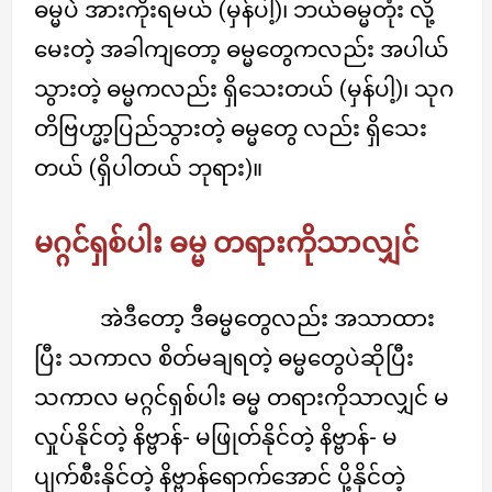
ဓမ္မပဲ အားကိုးရမယ် (မှန်ပါ့)၊ ဘယ်ဓမ္မတုံး လို့
မေးတဲ့ အခါကျတော့ ဓမ္မတွေကလည်း အပါယ်
သွားတဲ့ ဓမ္မကလည်း ရှိသေးတယ် (မှန်ပါ့)၊ သုဂ
တိဗြဟ္မာ့ပြည်သွားတဲ့ ဓမ္မတွေ လည်း ရှိသေး
တယ် (ရှိပါတယ် ဘုရား)။
မဂ္ဂင်ရှစ်ပါး ဓမ္မ တရားကိုသာလျှင်
အဲဒီတော့ ဒီဓမ္မတွေလည်း အသာထား
ပြီး သကာလ စိတ်မချရတဲ့ ဓမ္မတွေပဲဆိုပြီး
သကာလ မဂ္ဂင်ရှစ်ပါး ဓမ္မ တရားကိုသာလျှင် မ
လှုပ်နိုင်တဲ့ နိဗ္ဗာန်- မဖြုတ်နိုင်တဲ့ နိဗ္ဗာန်- မ
ပျက်စီးနိုင်တဲ့ နိဗ္ဗာန်ရောက်အောင် ပို့နိုင်တဲ့