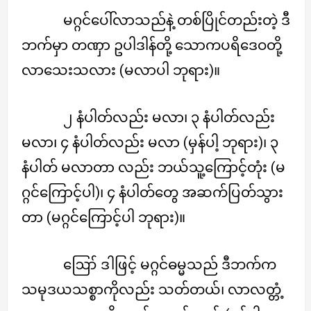
မဂ္ဂင်ပေါ်လာသည်နဲ့ တစ်ပြိုင်တည်းတဲ့ ဒီ
ဘက်မှာ တဏှာ ဥပါဒါန်တို့ သောကပရိဒေဝတို့
လာသေးသလား (မလာပါ ဘုရား)။
၂ နံပါတ်လည်း မလာ၊ ၃ နံပါတ်လည်း
မလာ၊ ၄ နံပါတ်လည်း မလာ (မှန်ပါ့ ဘုရား)၊ ၃
နံပါတ် မလာတာ လည်း ဘယ်သူ့ကြောင့်တုံး (မ
ဂ္ဂင်ကြောင့်ပါ)၊ ၄ နံပါတ်တွေ အဆက်ပြတ်သွား
တာ (မဂ္ဂင်ကြောင့်ပါ ဘုရား)။
ဪ ဒါဖြင့် မဂ္ဂင်ဓမ္မသည် ဒီဘက်က
သမုဒယသစ္စာကိုလည်း သတ်တယ်၊ လာလတ္တံ့