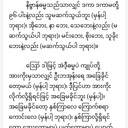
နိဗ္ဗာန်ဓမ္မသည်သာလျှင် ဒကာ ဒကာမတို့
၉၆ ပါးနဲ့လည်း သူမဆက်သွယ်ဘူး (မှန်ပါ့
ဘုရား)၊ အိုဘေး, နာ ဘေး, သေဘေးနဲ့လည်း (မ
ဆက်သွယ်ပါ ဘုရား)၊ မင်းဘေး, စိုးဘေး, သူခိုး
ဘေးနဲ့လည်း (မဆက်သွယ်ပါ ဘုရား)။
ဪ ဒါဖြင့် အဲဒီ့ဓမ္မပဲ ကျုပ်တို့
အားကိုးမှသာလျှင် ဦးဘအုန်းရေ အခြေခိုင်
တော့မယ် (မှန်ပါ့ ဘုရား)၊ ဒီ့ပြင်ဟာ အားကိုး
လိုက်လို့ရှိရင်ဖြင့် အခြေမခိုင်ဘူး (မှန်ပါ့)၊
အခြေမခိုင်တော့ နှစ်ကြာလေ ကြောက်စရာ
ကောင်းလေ (မှန်ပါ့ ဘုရား)၊ နှစ်ကြာလို့ရှိရင်
တော့ ဆွေးတော့မှာပဲ ပျက်တော့မှာပဲ ပျောက်