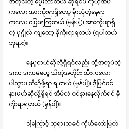
အတိုင်းတဲ့ မွေးလာတယ် ဆိုရင်ပဲ ကိုယ့်အိမ်
ကလေး အားကိုးရာရှိတော့ မိုးလုံတဲ့နေရာ
ကလေး ပြေးရကြတယ် (မှန်ပါ့)၊ အားကိုးရာရှိ
တဲ့ ပုဂ္ဂိုလ် ကျတော့ ခိုကိုးရာရတယ် (ရပါတယ်
ဘုရား)။
နေပူတယ်ဆိုလို့ရှိရင်လည်း ထို့အတူပဲတဲ့
ဒကာ ဒကာမတွေ သိတဲ့အတိုင်း ထီးကလေး
ပါသွား၊ ထီးခိုဖို့ရာ ရ တယ် (မှန်ပါ့)၊ ဒီ့ပြင်ဝင်
နားမယ်ဆိုလို့ရှိရင် အိမ်ထဲ ဝင်နားနေလိုက်ရင် ခို
ကိုးရာရတယ် (မှန်ပါ့)။
ဒါ့ကြောင့် ဘုရားသခင် ကိုယ်တော်မြတ်