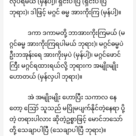
လုပ်ရမယ် (မှန်ပါ့)၊ ရှင်းပါပြီ (ရှင်းပါပြီ
ဘုရား)၊ ဒါဖြင့် မဂ္ဂင် ဓမ္မ အားကိုးကြ (မှန်ပါ့)။
ဒကာ ဒကာမတို့ ဘာအားကိုးကြမယ် (မ
ဂ္ဂင်ဓမ္မ အားကိုးကြရပါမယ် ဘုရား)၊ မဂ္ဂင်ဓမ္မပဲ
ဦးဘအုန်းရေ အားကိုးမှပဲ (မှန်ပါ့)၊ မဂ္ဂင်ဖောင်
ကြီး မဂ္ဂင်ရထားရယ်လို့ ဘုရားက အမျိုးမျိုး
ဟောတယ် (မှန်လှပါ ဘုရား)။
အဲ အမျိုးမျိုး ဟောပြီး သကာလ နေ
တော့ ဪ သူသည် မပြိုမပျက်နိုင်တဲ့နေရာ ပို့
တဲ့ တရားပါလား ဆိုတဲ့ဥစ္စာဖြင့် မောင်ဘသော်
တို့ သေချာပါပြီ (သေချာပါပြီ ဘုရား)။