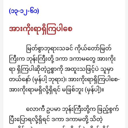
(၁၃-၁၂-၆၁)
အားကိုးရာရှိကြပါစေ
မြတ်စွာဘုရားသခင် ကိုယ်တော်မြတ်
ကြီးက ဘုန်းကြီးတို့ ဒကာ ဒကာမတွေ အားကိုး
ရာ ရှိကြပါဆိုတဲ့ဥစ္စာကို အထူးသဖြင့်ပဲ သူမှာ
တယ်နော် (မှန်ပါ့ ဘုရား)၊ အားကိုးရာရှိကြပါစေ-
အားကိုးရာမရှိလို့ရှိရင် မဖြစ်ဘူး (မှန်ပါ့)။
လောကီ ဥပမာ ဘုန်းကြီးတို့က ဖြည့်စွက်
ပြီးပြောရလို့ရှိရင် ဒကာ ဒကာမတို့ သိတဲ့