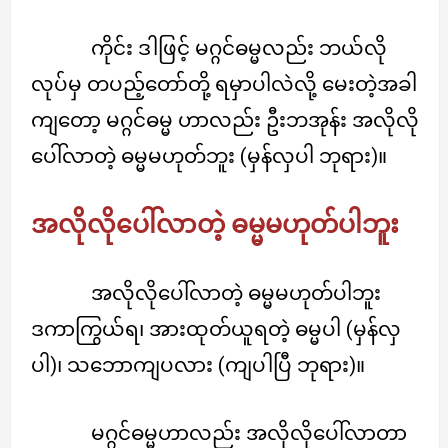
ကိုင်း ဒါဖြင့် မဂ္ဂင်ဓမ္မလည်း ဘယ်လို
လုပ်မှ တပည့်တော်တို့ ရမှာပါလဲလို့ မေးတဲ့အခါ
ကျတော့ မဂ္ဂင်ဓမ္မ ဟာလည်း ဦးဘအုန်း အလိုလို
ပေါ်လာတဲ့ ဓမ္မမဟုတ်ဘူး (မှန်လှပါ ဘုရား)။
အလိုလိုပေါ်လာတဲ့ ဓမ္မမဟုတ်ပါဘူး
အလိုလိုပေါ်လာတဲ့ ဓမ္မမဟုတ်ပါဘူး
ဒကာကြွယ်ရ၊ အားထုတ်ယူရတဲ့ ဓမ္မပါ (မှန်လှ
ပါ)၊ သဘောကျပလား (ကျပါပြီ ဘုရား)။
မဂ္ဂင်ဓမ္မဟာလည်း အလိုလိုပေါ်လာတာ