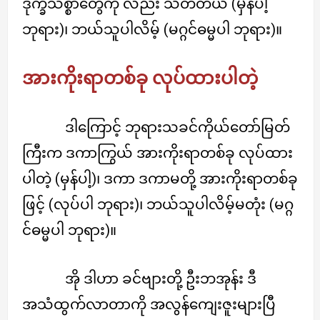
ဒုက္ခသစ္စာတွေကို လည်း သတ်တယ် (မှန်ပါ့
ဘုရား)၊ ဘယ်သူပါလိမ့် (မဂ္ဂင်ဓမ္မပါ ဘုရား)။
အားကိုးရာတစ်ခု လုပ်ထားပါတဲ့
ဒါကြောင့် ဘုရားသခင်ကိုယ်တော်မြတ်
ကြီးက ဒကာကြွယ် အားကိုးရာတစ်ခု လုပ်ထား
ပါတဲ့ (မှန်ပါ့)၊ ဒကာ ဒကာမတို့ အားကိုးရာတစ်ခု
ဖြင့် (လုပ်ပါ ဘုရား)၊ ဘယ်သူပါလိမ့်မတုံး (မဂ္ဂ
င်ဓမ္မပါ ဘုရား)။
အို ဒါဟာ ခင်ဗျားတို့ ဦးဘအုန်း ဒီ
အသံထွက်လာတာကို အလွန်ကျေးဇူးများပြီ