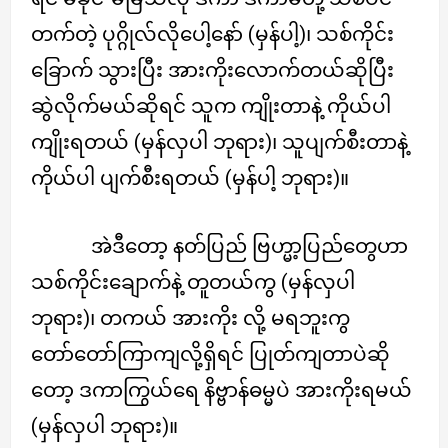
တက်တဲ့ ပုဂ္ဂိုလ်လိုပေါ့နော် (မှန်ပါ့)၊ သစ်ကိုင်း
ခြောက် သွားပြီး အားကိုးလောက်တယ်ဆိုပြီး
ဆွဲလိုက်မယ်ဆိုရင် သူက ကျိုးတာနဲ့ ကိုယ်ပါ
ကျိုးရတယ် (မှန်လှပါ ဘုရား)၊ သူပျက်စီးတာနဲ့
ကိုယ်ပါ ပျက်စီးရတယ် (မှန်ပါ့ ဘုရား)။
အဲဒီတော့ နတ်ပြည် ဗြဟ္မာ့ပြည်တွေဟာ
သစ်ကိုင်းချောက်နဲ့ တူတယ်ကွ (မှန်လှပါ
ဘုရား)၊ တကယ် အားကိုး လို့ မရဘူးကွ
တော်တော်ကြာကျလို့ရှိရင် ပြုတ်ကျတာပဲဆို
တော့ ဒကာကြွယ်ရေ နိဗ္ဗာန်ဓမ္မပဲ အားကိုးရမယ်
(မှန်လှပါ ဘုရား)။