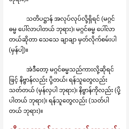
သတိပဋ္ဌာန် အလုပ်လုပ်လို့ရှိရင် (မဂ္ဂင်
ဓမ္မ ပေါ်လာပါတယ် ဘုရား)၊ မဂ္ဂင်ဓမ္မ ပေါ်လာ
တယ်ဆိုတာ သေသေ ချာချာ မှတ်လိုက်စမ်းပါ
(မှန်ပါ့)။
အဲဒီတော့ မဂ္ဂင်ဓမ္မသည်ကားလို့ဆိုရင်
ဖြင့် နိဗ္ဗာန်လည်း ပို့တယ်၊ ရန်သူတွေလည်း
သတ်တယ် (မှန်လှပါ ဘုရား)၊ နိဗ္ဗာန်ကိုလည်း (ပို့
ပါတယ် ဘုရား)၊ ရန်သူတွေလည်း (သတ်ပါ
တယ် ဘုရား)။