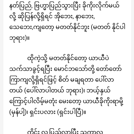
နတ်ပြည်, ဗြဟ္မာပြည်သွားပြီး ခိုကိုးလိုက်မယ်
လို့ ဆိုပြန်လို့ရှိရင် အိုဘေး, နာဘေး,
သေဘေး,ကျတော့ မတတ်နိုင်ဘူး (မတတ် နိုင်ပါ
ဘုရား)။
ထိုကဲ့သို့ မတတ်နိုင်တော့ ယာယီပဲ
သက်သာခွင့်ရပြီး မောင်ဘသော်တို့ တော်တော်
ကြာကျလို့ရှိရင်ဖြင့် စိတ် မချရတာ ပေါ်လာ
တယ် (ပေါ်လာပါတယ် ဘုရား)၊ ဘယ့်နှယ်
ကြောင့်ပါလိမ့်မတုံး မေးတော့ ယာယီခိုကိုးရာမို့
(မှန်ပါ့)၊ ရှင်းပလား (ရှင်းပါပြီ)။
ကိုင်း လူ့ပြည်လာပြီး သကာလ