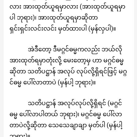
လား အားထုတ်ယူရမှာလား (အားထုတ်ယူရမှာ
ပါ ဘုရား)၊ အားထုတ်ယူရမှာဆိုတာ
ရှင်းရှင်းလင်းလင်း မှတ်ထားပါ (မှန်လှပါ)။
အဲဒီတော့ ဒီမဂ္ဂင်ဓမ္မကလည်း ဘယ်လို
အားထုတ်ရမှာတုံးလို့ မေးတော့မှ ဟာ မဂ္ဂင်ဓမ္မ
ဆိုတာ သတိပဋ္ဌာန် အလုပ် လုပ်လို့ရှိရင်ဖြင့် မဂ္ဂ
င်ဓမ္မ ပေါ်လာတာပဲ (မှန်ပါ့ ဘုရား)။
သတိပဋ္ဌာန် အလုပ်လုပ်လို့ရှိရင် (မဂ္ဂင်
ဓမ္မ ပေါ်လာပါတယ် ဘုရား)၊ မဂ္ဂင်ဓမ္မ ပေါ်လာ
တာပဲလို့ဆိုတာ သေသေချာချာ မှတ်ပါ (မှန်ပါ့
ဘုရား)။