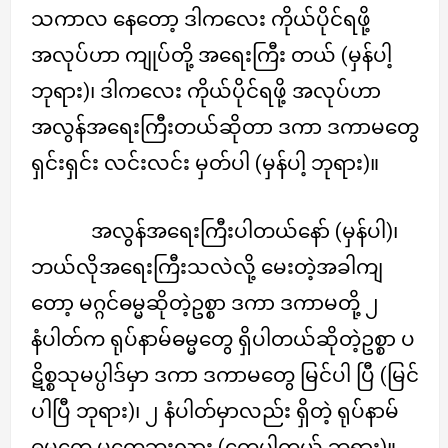
သကာလ နေတော့ ဒါကလေး ကိုယ်ပိုင်ရဖို့
အလုပ်ဟာ ကျုပ်တို့ အရေးကြီး တယ် (မှန်ပါ့
ဘုရား)၊ ဒါကလေး ကိုယ်ပိုင်ရဖို့ အလုပ်ဟာ
အလွန်အရေးကြီးတယ်ဆိုတာ ဒကာ ဒကာမတွေ
ရှင်းရှင်း လင်းလင်း မှတ်ပါ (မှန်ပါ့ ဘုရား)။
အလွန်အရေးကြီးပါတယ်နော် (မှန်ပါ)၊
ဘယ်လိုအရေးကြီးသလဲလို့ မေးတဲ့အခါကျ
တော့ မဂ္ဂင်ဓမ္မဆိုတဲ့ဥစ္စာ ဒကာ ဒကာမတို့ ၂
နံပါတ်က ရုပ်နာမ်ဓမ္မတွေ ရှိပါတယ်ဆိုတဲ့ဥစ္စာ ပ
ဋိစ္စသုမပ္ပါဒ်မှာ ဒကာ ဒကာမတွေ မြင်ပါ ပြီ (မြင်
ပါပြီ ဘုရား)၊ ၂ နံပါတ်မှာလည်း ရှိတဲ့ ရုပ်နာမ်
ဓမ္မတွေ မတွေ့ဘူးလား (တွေ့ပါတယ် ဘုရား)။