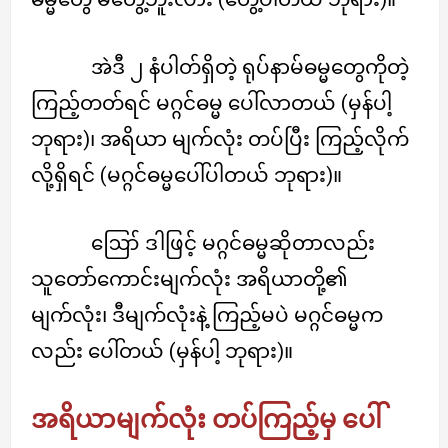
အဲဒီ ၂ နံပါတ်ရှိတဲ့ ရုပ်နာမ်ဓမ္မတွေကိုတဲ့
ကြည့်တတ်ရင် မဂ္ဂင်ဓမ္မ ပေါ်လာတယ် (မှန်ပါ့
ဘုရား)၊ အရိယာ မျက်လုံး တပ်ပြီး ကြည့်လိုက်
လို့ရှိရင် (မဂ္ဂင်ဓမ္မပေါ်ပါတယ် ဘုရား)။
ဪ ဒါဖြင့် မဂ္ဂင်ဓမ္မဆိုတာလည်း
သူတော်ကောင်းမျက်လုံး အရိယာတို့၏
မျက်လုံး၊ ဒီမျက်လုံးနဲ့ ကြည့်မပဲ မဂ္ဂင်ဓမ္မက
လည်း ပေါ်တယ် (မှန်ပါ့ ဘုရား)။
အရိယာမျက်လုံး တပ်ကြည့်မှ ပေါ်