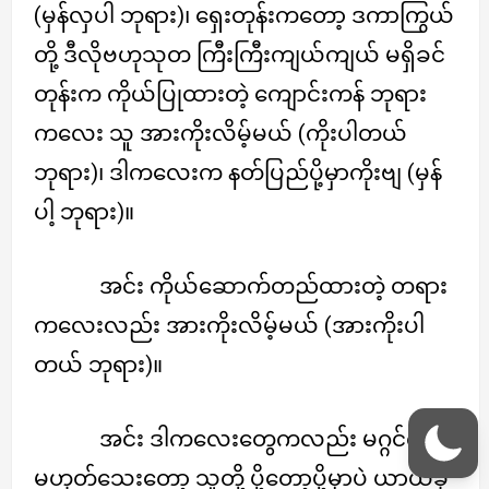
(မှန်လှပါ ဘုရား)၊ ရှေးတုန်းကတော့ ဒကာကြွယ်
တို့ ဒီလိုဗဟုသုတ ကြီးကြီးကျယ်ကျယ် မရှိခင်
တုန်းက ကိုယ်ပြုထားတဲ့ ကျောင်းကန် ဘုရား
ကလေး သူ အားကိုးလိမ့်မယ် (ကိုးပါတယ်
ဘုရား)၊ ဒါကလေးက နတ်ပြည်ပို့မှာကိုးဗျ (မှန်
ပါ့ ဘုရား)။
အင်း ကိုယ်ဆောက်တည်ထားတဲ့ တရား
ကလေးလည်း အားကိုးလိမ့်မယ် (အားကိုးပါ
တယ် ဘုရား)။
အင်း ဒါကလေးတွေကလည်း မဂ္ဂင်က
မဟုတ်သေးတော့ သူတို့ ပို့တော့ပို့မှာပဲ ယာယီခို