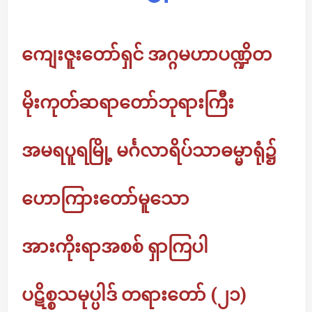
ကျေးဇူးတော်ရှင် အဂ္ဂမဟာပဏ္ဍိတ
မိုးကုတ်ဆရာတော်ဘုရားကြီး
အမရပူရမြို့ မင်္ဂလာရိပ်သာဓမ္မာရုံ၌
ဟောကြားတော်မူသော
အားကိုးရာအစစ် ရှာကြပါ
ပဋိစ္စသမုပ္ပါဒ် တရားတော် (၂၁)