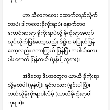
ဟာ သီလကလေး ဆောက်တည်လိုက်
တာပဲ၊ ဒါကလေးခိုကိုးရာပဲ၊ နောက်ဘဝ
ကောင်းစားရာ ခိုကိုးရာပဲလို့ ခိုကိုးရာအလုပ်
လုပ်လိုက်ပြန်တော့လည်း ဒိဋ္ဌိက မပြုတ်ပြန်
တော့လည်း ဒကာကြွယ် ပြန်ပြီး အပါယ်လေး
ပါး ရောက် ပြန်တယ် (မှန်ပါ့ ဘုရား)။
အဲဒီတော့ ဒီဟာတွေက ယာယီ ခိုကိုးရာ
လို့မှတ်ပါ (မှန်ပါ့)၊ ရှင်းပလား (ရှင်းပါပြီ)၊
ဘယ်လိုခိုကိုးရာပါလိမ့် (ယာယီခိုကိုးရာပါ
ဘုရား)။