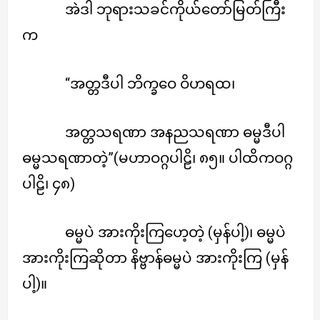
အဲဒါ ဘုရားသခင်ကိုယ်တော်မြတ်ကြီး
က
“အတ္တဒီပါ ဘိက္ခဝေ ဝိဟရထ၊
အတ္တသရဏာ အနညသရဏာ ဓမ္မဒီပါ
ဓမ္မသရဏာတဲ့”(မဟာဝဂ္ဂပါဠိ၊ ၈၅။ ပါထိကဝဂ္ဂ
ပါဠိ၊ ၄၈)
ဓမ္မပဲ အားကိုးကြဟေ့တဲ့ (မှန်ပါ့)၊ ဓမ္မပဲ
အားကိုးကြဆိုတာ နိဗ္ဗာန်ဓမ္မပဲ အားကိုးကြ (မှန်
ပါ့)။