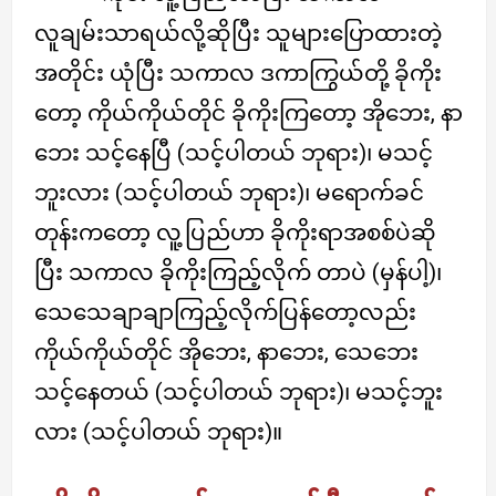
လူချမ်းသာရယ်လို့ဆိုပြီး သူများပြောထားတဲ့
အတိုင်း ယုံပြီး သကာလ ဒကာကြွယ်တို့ ခိုကိုး
တော့ ကိုယ်ကိုယ်တိုင် ခိုကိုးကြတော့ အိုဘေး, နာ
ဘေး သင့်နေပြီ (သင့်ပါတယ် ဘုရား)၊ မသင့်
ဘူးလား (သင့်ပါတယ် ဘုရား)၊ မရောက်ခင်
တုန်းကတော့ လူ့ပြည်ဟာ ခိုကိုးရာအစစ်ပဲဆို
ပြီး သကာလ ခိုကိုးကြည့်လိုက် တာပဲ (မှန်ပါ့)၊
သေသေချာချာကြည့်လိုက်ပြန်တော့လည်း
ကိုယ်ကိုယ်တိုင် အိုဘေး, နာဘေး, သေဘေး
သင့်နေတယ် (သင့်ပါတယ် ဘုရား)၊ မသင့်ဘူး
လား (သင့်ပါတယ် ဘုရား)။