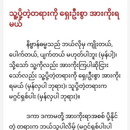
သူ့ပို့တဲ့တရားကို ရှေးဦးစွာ အားကိုးရ
မယ်
နိဗ္ဗာန်ဓမ္မသည် ဘယ်လိုမှ ကျိုးတယ်,
ပေါက်တယ်, ပျက်တယ် မဟုတ်ပါဘူး (မှန်ပါ့)၊
သို့သော် သူ့ကိုလည်း အားကိုးကြပါဆိုငြား
သော်လည်း သူ့ပို့တဲ့တရားကို ရှေးဦးစွာ အားကိုး
ရမယ် (မှန်လှပါ ဘုရား)၊ သူပို့တဲ့တရားက
မဂ္ဂင်ရှစ်ပါး (မှန်လှပါ ဘုရား)။
ဒကာ ဒကာမတို့ အားကိုးရာအစစ် ပို့နိုင်
တဲ့ တရားက ဘယ်သူပါလိမ့် (မဂ္ဂင်ရှစ်ပါးပါ