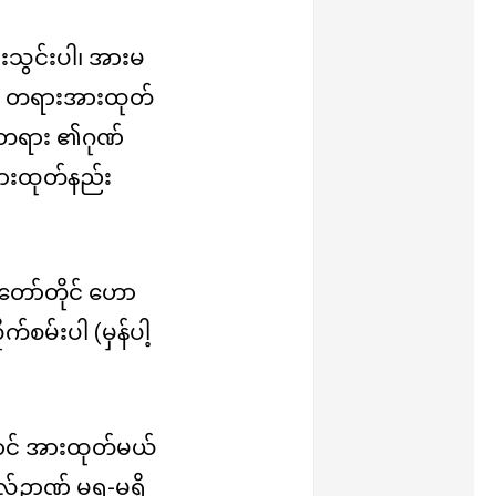
ံးသွင်းပါ၊ အားမ
း၍ တရားအားထုတ်
 တရား ၏ဂုဏ်
ားထုတ်နည်း
်တော်တိုင် ဟော
စမ်းပါ (မှန်ပါ့
ာင် အားထုတ်မယ်
ိုလ်ဉာဏ် မရ-မရှိ