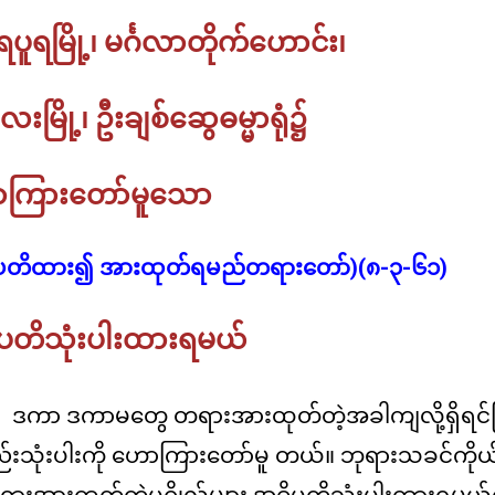
မိုး
ူရမြို့၊ မင်္ဂလာတိုက်ဟောင်း၊
ကုတ်
အလုပ်
ပေး
လေးမြို့၊ ဦးချစ်ဆွေဓမ္မာရုံ၌
မိုး
ကုတ်
အလုပ်
ကြားတော်မူသော
ပေး(ခရီးသည်)
ပတိထား၍ အားထုတ်ရမည်တရားတော်)
(၈-၃-၆၁)
ပတိသုံးပါးထားရမယ်
ဒကာ ဒကာမတွေ တရားအားထုတ်တဲ့အခါကျလို့ရှိရင်ဖြင့်
ည်းသုံးပါးကို ဟောကြားတော်မူ တယ်။ ဘုရားသခင်ကိုယ