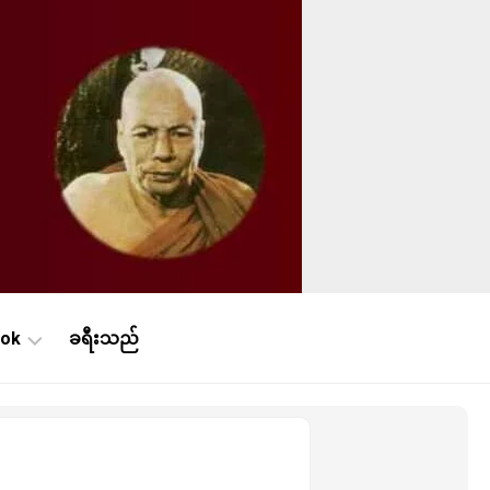
ook
ခရီးသည်
ne
ဿနာ
န်း
ne