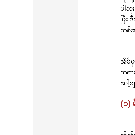
ပါဘူး
ပြီး 
တစ်ဆင
အိမ်မ
တရား
ပေါ့ဗျ
(၁)