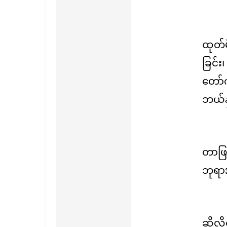
ထုတ်
ခြင်
တော်
ဘယ်နှစ
တာဖြစ
ဘုရား
ဆိုလိ