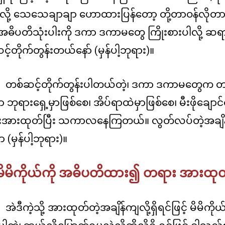
လို့ သေသေချာချာ ဟောထားပြန်တော့ တို့တာဝန်လိုတာ တ
ဒီအဓိပတိသုံးပါးကို ဒကာ ဒကာမတွေ ကြိုးစားပါလို့ ဆရ
့်တိုက်တွန်းတယ်နော် (မှန်ပါ့ဘုရား)။
တစ်ဆင့်တိုက်တွန်းပါတယ်တဲ့၊ ဒကာ ဒကာမတွေက တ
ှာ ဘုရားရှေ့မှာဖြစ်စေ၊ အိပ်ရာထဲမှာဖြစ်စေ၊ မီးဖိုချောင
အားထုတ်ပြီး သကာလနေကြတယ်။ လွတ်လပ်တဲ့အချိန
ာ (မှန်ပါ့ဘုရား)။
 မိမိကိုယ်ကို အဓိပတိထား၍ တရား အားထုတ်
အဲဒီကဲ့သို့ အားထုတ်တဲ့အချိန်ကျလို့ရှိရင်ဖြင့် မိမိကိုယ