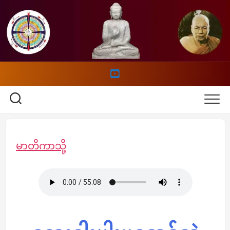
Skip
to
content
မာတိကာသို့