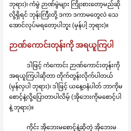
ဘုရား)၊ ကံမွဲ ဉာဏ်မွဲများ ကြိုးစားတော့မည်ဆို
လို့ရှိရင် ဘုန်းကြီးတို့ ဒကာ ဒကာမတွေလဲ သေ
အောင်လုပ်မရတော့ပါဘူး (မှန်ပါ့ ဘုရား)။
ဉာဏ်ကောင်းတုန်းကို အရယူကြပါ
ဒါဖြင့် ကံကောင်း ဉာဏ်ကောင်းတုန်းကို
အရယူကြပါဆိုတာ တိုက်တွန်းလိုက်ပါတယ်
(မှန်လှပါ ဘုရား)၊ ဒါဖြင့် ယနေ့ဝနံပါတ် ဘာကိုမ
စောင့်နဲ့လို့ပြောတာပါလိမ့် (အိုဘေးကိုမစောင့်ပါ
နဲ့ ဘုရား)။
ကိုင်း အိုဘေးမစောင့်နဲ့ဆိုတဲ့ အိုဘေးမ