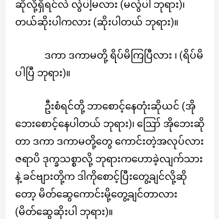
ဆိုလို့ရှိရင်လဲ လွဲပါ့မလား (မလွဲပါ ဘုရား)၊
တယ်ဆိုးပါကလား (ဆိုးပါတယ် ဘုရား)။
ဒကာ ဒကာမတို့ ရိပ်မိကြပြီလား ၊ (ရိပ်မိ
ပါပြီ ဘုရား)။
ဦးစံရင်တို့ ဘာစောင့်နေတုံးဆိုယင် (အို
ဘေးစောင့်နေပါတယ် ဘုရား)၊ ဪ အိုဘေးဆို
တာ ဒကာ ဒကာမတို့တွေ ကောင်းတဲ့အလုပ်လား
ဇရာပိ ဒုက္ခသစ္စာလို့ ဘုရားကဟောခဲ့လျက်သား
နဲ့ ခင်ဗျားတို့က ဒါကိုစောင့်ပြီးတွေ့ချင်လို့ဆို
တော့ မိတ်ဆွေကောင်းမို့တွေ့ချင်တာလား
(မိတ်ဆွေဆိုးပါ ဘုရား)။