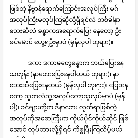
ဖြစ်တဲ့ နိဗ္ဗာန်ရောက်ကြောင်းအလုပ်ကြီး မဂ်
အလုပ်ကြီးမလုပ်ကြဆိုလို့ရှိရင်လဲ တစ်ခါနာ
ဘေးဆီလဲ ခန္ဓာကအရောက်ပြေး နေတော့ ဦး
ခင်မောင် တွေ့ရဦးမှာပဲ (မှန်လှပါ ဘုရား)။
ဒကာ ဒကာမတွေခန္ဓာက ဘယ်ပြေးနေ
သတုန်း (နာဘေးပြေးနေပါတယ် ဘုရား)၊ နာ
ဘေးဆီပြေးနေတယ် (မှန်လှပါ ဘုရား)၊ ပြေးနေ
တော့ သူကလဲသူ့အလုပ်တော့သူလုပ်မှာပဲ (မှန်
ပါ့)၊ ခင်ဗျားတို့က ဒီနာဘေး လွတ်ရာဖြစ်တဲ့
အလုပ်ကိုအစောကြီးက ကိုယ်ပိုင်ကိုယ်ဆိုင် ဖြစ်
အောင် လုပ်ထားလို့ရှိရင် ကိစ္စပြီးကြလိမ့်မယ်