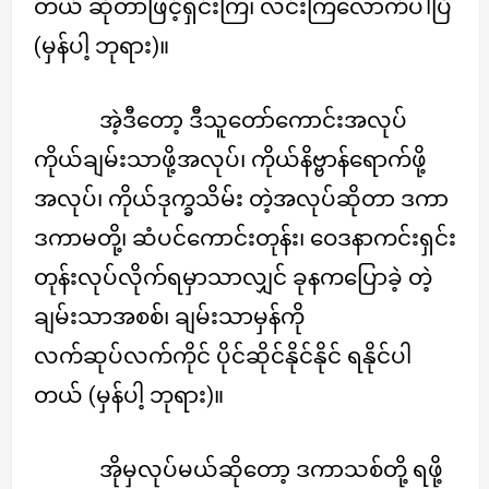
တယ် ဆိုတာဖြင့်ရှင်းကြ၊ လင်းကြလောက်ပါပြီ
(မှန်ပါ့ ဘုရား)။
အဲ့ဒီတော့ ဒီသူတော်ကောင်းအလုပ်
ကိုယ်ချမ်းသာဖို့အလုပ်၊ ကိုယ်နိဗ္ဗာန်ရောက်ဖို့
အလုပ်၊ ကိုယ်ဒုက္ခသိမ်း တဲ့အလုပ်ဆိုတာ ဒကာ
ဒကာမတို့၊ ဆံပင်ကောင်းတုန်း၊ ဝေဒနာကင်းရှင်း
တုန်းလုပ်လိုက်ရမှာသာလျှင် ခုနကပြောခဲ့ တဲ့
ချမ်းသာအစစ်၊ ချမ်းသာမှန်ကို
လက်ဆုပ်လက်ကိုင် ပိုင်ဆိုင်နိုင်နိုင် ရနိုင်ပါ
တယ် (မှန်ပါ့ ဘုရား)။
အိုမှလုပ်မယ်ဆိုတော့ ဒကာသစ်တို့ ရဖို့