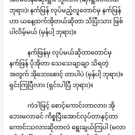
ဘုရား)၊ နက်ဖြန် လုပ်မည့်လူတောင်မှ နက်ဖြန်
ဟာ ယနေ့ထက်အိုတယ်ဆိုတာ သိပြီးသား ဖြစ်
ပါလိမ့်မယ် (မှန်ပါ့ ဘုရား)။
နက်ဖြန်မှ လုပ်မယ်ဆိုတာတောင်မှ
နက်ဖြန် ပိုအိုတာ သေသေချာချာ သိရတဲ့
အတွက် အိုဘေးစောင့် တာပါပဲ (မှန်ပါ့ ဘုရား)။
ရှင်းကြပြီလား (ရှင်းပါပြီ ဘုရား)။
ကဲဒါဖြင့် စောင့်ကောင်းတာလား၊ အို
ဘေးမလာခင် ကိစ္စပြီးအောင်လုပ်တာနှင့်တာ
ကောင်းသလားဆိုတာလဲ ရွေးချယ်ကြပါ (မလာ