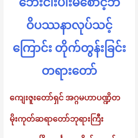
ဘေးငါးပါးမစောင့်ဘဲ
ဝိပဿနာလုပ်သင့်
ကြောင်း တိုက်တွန်းခြင်း
တရားတော်
ကျေးဇူးတော်ရှင် အဂ္ဂမဟာပဏ္ဍိတ
မိုးကုတ်ဆရာတော်ဘုရားကြီး