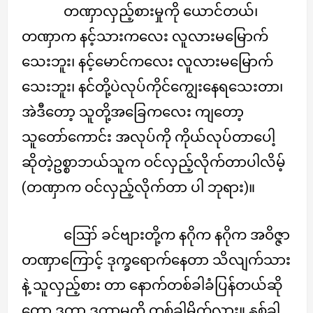
တဏှာလှည့်စားမှုကို ယောင်တယ်၊
တဏှာက နင့်သားကလေး လူလားမမြောက်
သေးဘူး၊ နင့်မောင်ကလေး လူလားမမြောက်
သေးဘူး၊ နင်တို့ပဲလုပ်ကိုင်ကျွေးနေရသေးတာ၊
အဲဒီတော့ သူတို့အခြေကလေး ကျတော့
သူတော်ကောင်း အလုပ်ကို ကိုယ်လုပ်တာပေါ့
ဆိုတဲ့ဥစ္စာဘယ်သူက ဝင်လှည့်လိုက်တာပါလိမ့်
(တဏှာက ဝင်လှည့်လိုက်တာ ပါ ဘုရား)။
ဪ ခင်ဗျားတို့က နဂိုက နဂိုက အဝိဇ္ဇာ
တဏှာကြောင့် ဒုက္ခရောက်နေတာ သိလျက်သား
နဲ့ သူလှည့်စား တာ နောက်တစ်ခါခံပြန်တယ်ဆို
တော့ ဒကာ ဒကာမတို့ တစ်ခါမိုက်လား။ နှစ်ခါ