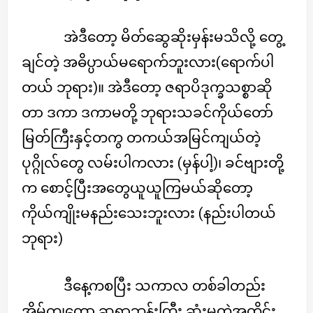
အဲဒီတော့ မိတ်ဆွေဆိုးမှန်းမသိလို့ တွေ့
ချင်တဲ့ အဓိပ္ပာယ်မရောက်ဘူးလား(ရောက်ပါ
တယ် ဘုရား)။ အဲဒီတော့ ဇရာပိဒုက္ခသစ္စာဆို
တာ ဒကာ ဒကာမတို့ ဘုရားသခင်ကိုယ်တော်
မြတ်ကြီးနှင့်တကွ တကယ်အမြင်ကျယ်တဲ့
ပုဂ္ဂိုလ်တွေ လမ်းပါကလား (မှန်ပါ့)၊ ခင်ဗျားတို့
က စောင့်ပြီးအတွေယူယူကြမယ်ဆိုတော့
ကိုယ်ကျိုးမနည်းသေးဘူးလား (နည်းပါတယ်
ဘုရား)
ဒီနေ့ကစပြီး သကာလ တစ်ခါတည်း
အိမ်ကျတော့ ဆရာဘုန်းကြီး ဆုံးမတဲ့အတိုင်း