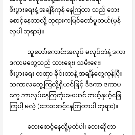
စီးပွားရေးနဲ့ အချိန်ကုန် နေကြတာ သည် ဘေး
စောင့်နေတာလို့ ဘုရားကမြင်တော်မူတယ်(မှန်
လှပါ ဘုရား)။
သူတော်ကောင်းအလုပ် မလုပ်ဘဲနဲ့ ဒကာ
ဒကာမတွေသည် သားရေး၊ သမီးရေး၊
စီးပွားရေး တဏှာ ခိုင်းတာနဲ့ အချိန်တွေကုန်ပြီး
သကာလတွေ့ကြလို့ရှိယင်ဖြင့် ဒီဒကာ ဒကာမ
တွေ ဘာလုပ်နေကြတုံးမေးယင် ဘယ့်နှယ့်ဖြေ
ကြပါ့ မလဲ့ (ဘေးစောင့်နေကြတာပါ ဘုရား)။
ဘေးစောင့်နေလို့မှတ်ပါ၊ ဘေးဆိုတာ