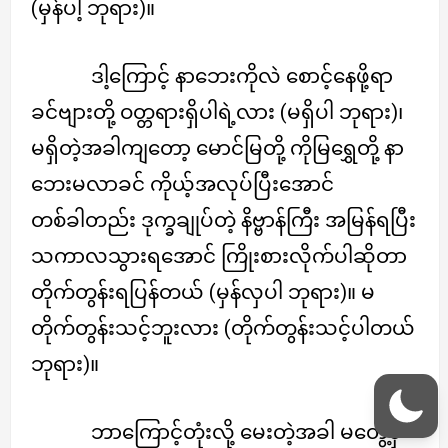
(မှန်ပါ့ ဘုရား)။
ဒါ့ကြောင့် နာဘေးကိုလဲ စောင့်နေဖို့ရာ
ခင်ဗျားတို့ ဝတ္တရားရှိပါရဲ့လား (မရှိပါ ဘုရား)၊
မရှိတဲ့အခါကျတော့ မောင်မြတို့ ကိုမြရွှေတို့ နာ
ဘေးမလာခင် ကိုယ့်အလုပ်ပြီးအောင်
တစ်ခါတည်း ဒုက္ခချုပ်တဲ့ နိဗ္ဗာန်ကြီး အမြန်ရပြီး
သကာလသွားရအောင် ကြိုးစားလိုက်ပါဆိုတာ
တိုက်တွန်းရပြန်တယ် (မှန်လှပါ ဘုရား)။ မ
တိုက်တွန်းသင့်ဘူးလား (တိုက်တွန်းသင့်ပါတယ်
ဘုရား)။
ဘာကြောင့်တုံးလို့ မေးတဲ့အခါ မတွေ့မှ