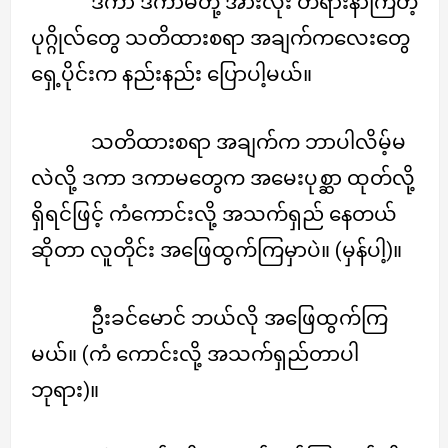
ဒကာ ဒကာမတို့ အားလုံး တရားနာကြတဲ့
ပုဂ္ဂိုလ်တွေ သတိထားစရာ အချက်ကလေးတွေ
ရှေ့ပိုင်းက နည်းနည်း ပြောပါ့မယ်။
သတိထားစရာ အချက်က ဘာပါလိမ့်မ
လဲလို့ ဒကာ ဒကာမတွေက အမေးပုစ္ဆာ ထုတ်လို့
ရှိရင်ဖြင့် ကံကောင်းလို့ အသက်ရှည် နေတယ်
ဆိုတာ လူတိုင်း အဖြေထွက်ကြမှာပဲ။ (မှန်ပါ့)။
ဦးခင်မောင် ဘယ်လို အဖြေထွက်ကြ
မယ်။ (ကံ ကောင်းလို့ အသက်ရှည်တာပါ
ဘုရား)။