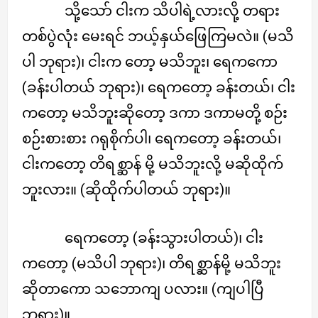
သို့သော် ငါးက သိပါရဲ့လားလို့ တရား
တစ်ပွဲလုံး မေးရင် ဘယ့်နှယ်ဖြေကြမလဲ။ (မသိ
ပါ ဘုရား)၊ ငါးက တော့ မသိဘူး၊ ရေကကော
(ခန်းပါတယ် ဘုရား)၊ ရေကတော့ ခန်းတယ်၊ ငါး
ကတော့ မသိဘူးဆိုတော့ ဒကာ ဒကာမတို့ စဉ်း
စဉ်းစားစား ဂရုစိုက်ပါ၊ ရေကတော့ ခန်းတယ်၊
ငါးကတော့ တိရစ္ဆာန် မို့ မသိဘူးလို့ မဆိုထိုက်
ဘူးလား။ (ဆိုထိုက်ပါတယ် ဘုရား)။
ရေကတော့ (ခန်းသွားပါတယ်)၊ ငါး
ကတော့ (မသိပါ ဘုရား)၊ တိရစ္ဆာန်မို့ မသိဘူး
ဆိုတာကော သဘောကျ ပလား။ (ကျပါပြီ
ဘုရား)။