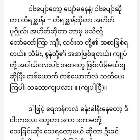
ငါးပျော်တော့ ပျော်မနေနဲ့၊ ငါးပျော်ဆို
တာ တိရစ္ဆာန်၊ – တိရစ္ဆာန်ဆိုတာ အဟိတ်
ပုဂ္ဂိုလ်၊ အဟိတ်ဆိုတာ ဘာမှ မသိလို့
တော်တော်ကြာ ကျီး, လင်းတ တို့၏ အစာဖြစ်ရ
တယ်။ သိမ်း, စွန်တို့၏ အစာဖြစ်ရတယ်၊ ကျုပ်
တို့ အပါယ်လေးပါး အစာတွေ ဖြစ်လိမ့်မယ်ဗျ
ဆိုပြီး တစ်ယောက် တစ်ယောက်လဲ သတိပေး
ကြပါ၊ သဘောကျပလား ။ (ကျပါပြီ)။
ဒါဖြင့် ရေကန်ကလဲ ခန်းခါနီးနေတော့ ဒီ
ငါးကလေး တွေဟာ ဒကာ ဒကာမတို့
သေခြင်းဆိုး သေရတော့မယ် ဆိုတာ ဦးခင်