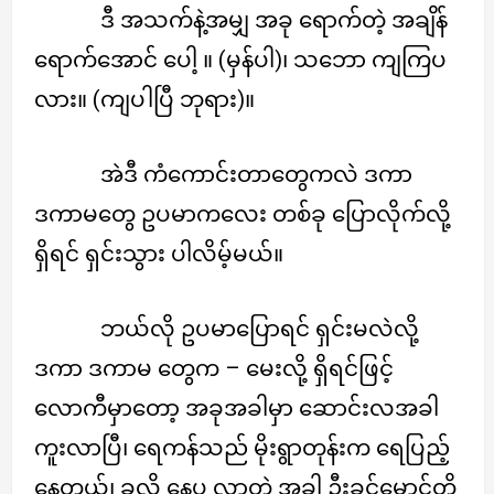
ဒီ အသက်နဲ့အမျှ အခု ရောက်တဲ့ အချိန်
ရောက်အောင် ပေါ့ ။ (မှန်ပါ)၊ သဘော ကျကြပ
လား။ (ကျပါပြီ ဘုရား)။
အဲဒီ ကံကောင်းတာတွေကလဲ ဒကာ
ဒကာမတွေ ဥပမာကလေး တစ်ခု ပြောလိုက်လို့
ရှိရင် ရှင်းသွား ပါလိမ့်မယ်။
ဘယ်လို ဥပမာပြောရင် ရှင်းမလဲလို့
ဒကာ ဒကာမ တွေက – မေးလို့ ရှိရင်ဖြင့်
လောကီမှာတော့ အခုအခါမှာ ဆောင်းလအခါ
ကူးလာပြီ၊ ရေကန်သည် မိုးရွာတုန်းက ရေပြည့်
နေတယ်၊ ခုလို နေပူ လာတဲ့ အခါ ဦးခင်မောင်တို့