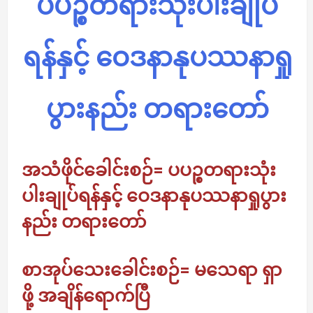
ပပဉ္စတရားသုံးပါးချုပ်
ရန်နှင့် ဝေဒနာနုပဿနာရှု
ပွားနည်း တရားတော်
အသံဖိုင်ခေါင်းစဉ်= ပပဉ္စတရားသုံး
ပါးချုပ်ရန်နှင့် ဝေဒနာနုပဿနာရှုပွား
နည်း တရားတော်
စာအုပ်သေးခေါင်းစဉ်= မသေရာ ရှာ
ဖို့ အချိန်ရောက်ပြီ