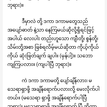
ဘုရား)။
ဒီမှာလဲ တို့ ဒကာ ဒကာမတွေသည်
အပျော်ဓာတ် နဲ့သာ နေကြမယ်ဆိုလို့ရှိရင်ဖြင့်
အပါယ် လေးပါး တည်းဟူသော ကျီးတို့၊ စွန်တို့၊
သိမ်းတို့အစာ ဖြစ်ရလိမ့်မယ်ဆိုတာ ကိုယ့်ကိုယ်
ကိုယ် ဆုံးဖြတ်ချက် ချပါ။ (မှန်ပါ့)။ သဘော
ကျကြပလား။ (ကျပါပြီ ဘုရား)။
ကဲ ဒကာ ဒကာမတို့ ပျော်ချိန်လား၊ မ
သေရာရှာဖို့ အချိန်ရောက်ပလားလို့ မေးလိုက်ပါ
တယ်။ (မသေရာ ရှာဖို့ အချိန်ရောက်ပါပြီ
ဘုရား)၊ မသေရာရှာဖို့ အချိန်ရောက် ပြီ ဆိုတာ