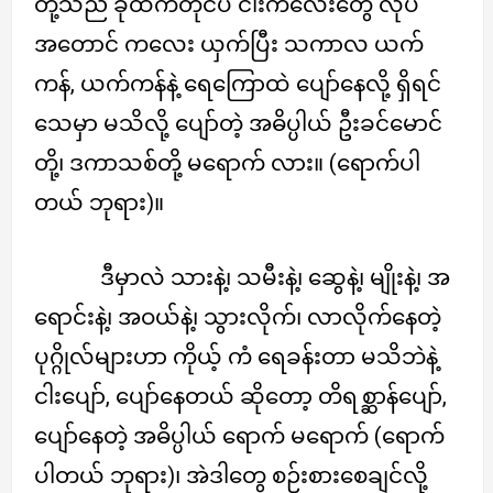
တို့သည် ခုထက်တိုင်ပဲ ငါးကလေးတွေ လိုပဲ
အတောင် ကလေး ယှက်ပြီး သကာလ ယက်
ကန်, ယက်ကန်နဲ့ ရေကြောထဲ ပျော်နေလို့ ရှိရင်
သေမှာ မသိလို့ ပျော်တဲ့ အဓိပ္ပါယ် ဦးခင်မောင်
တို့၊ ဒကာသစ်တို့ မရောက် လား။ (ရောက်ပါ
တယ် ဘုရား)။
ဒီမှာလဲ သားနဲ့၊ သမီးနဲ့၊ ဆွေနဲ့၊ မျိုးနဲ့၊ အ
ရောင်းနဲ့၊ အဝယ်နဲ့၊ သွားလိုက်၊ လာလိုက်နေတဲ့
ပုဂ္ဂိုလ်များဟာ ကိုယ့် ကံ ရေခန်းတာ မသိဘဲနဲ့
ငါးပျော်, ပျော်နေတယ် ဆိုတော့ တိရစ္ဆာန်ပျော်,
ပျော်နေတဲ့ အဓိပ္ပါယ် ရောက် မရောက် (ရောက်
ပါတယ် ဘုရား)၊ အဲဒါတွေ စဉ်းစားစေချင်လို့