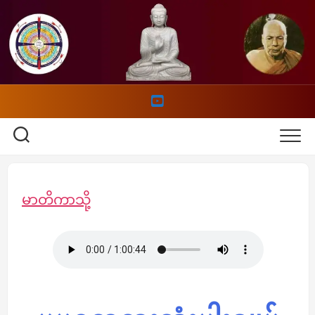
Skip
to
content
မာတိကာသို့