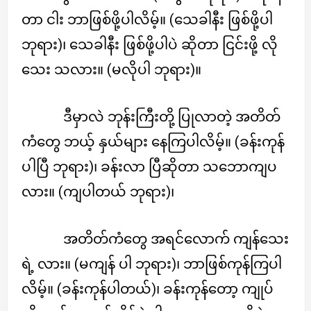
တာ ငါး ဘာဖြစ်ဖို့ပါလိမ့်။ (သေခါနီး ဖြစ်ဖို့ပါ
ဘုရား)၊ သေခါနီး ဖြစ်ဖို့ပါပဲ ဆိုတာ ငြင်းဖို့ လို
သေး သလား။ (မလိုပါ ဘုရား)။
ဒီမှာလဲ ဘုန်းကြီးတို့ ပြုလာတဲ့ အတိတ်
ကံတွေ ဘယ့် နှယ်များ နေကြပါလိမ့်။ (ခန်းကုန်
ပါပြီ ဘုရား)၊ ခန်းလာ ပြီဆိုတာ သဘောကျပ
လား။ (ကျပါတယ် ဘုရား)၊
အတိတ်ကံတွေ အရင်လောက် ကျန်သေး
ရဲ့ လား။ (မကျန် ပါ ဘုရား)၊ ဘာဖြစ်ကုန်ကြပါ
လိမ့်။ (ခန်းကုန်ပါတယ်)၊ ခန်းကုန်တော့ ကျုပ်