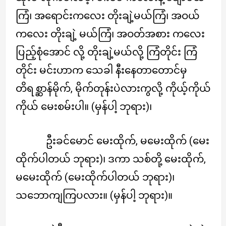
ကြံ၊ အရောင်းကလေး တိုးချဲ့မယ်ကြံ၊ အဝယ်
ကလေး တိုးချဲ့ မယ်ကြံ၊ အဝတ်အစား ကလေး
ပြည့်စုံအောင် လို့ တိုးချဲ့မယ်လို့ ကြံတိုင်း ကြံ
တိုင်း မင်းဟာက သေခါ နီးနေတာတောင်မှ
တိရစ္ဆာန်မိုက်, မိုက်တုန်းပဲလားကွလို့ ကိုယ့်ကိုယ်
ကိုယ် မေးစမ်းပါ။ (မှန်ပါ့ ဘုရား)၊
ဦးခင်မောင် မေးထိုက်, မမေးထိုက် (မေး
ထိုက်ပါတယ် ဘုရား)၊ ဒကာ သစ်တို့ မေးထိုက်,
မမေးထိုက် (မေးထိုက်ပါတယ် ဘုရား)၊
သဘောကျကြပလား။ (မှန်ပါ့ ဘုရား)။