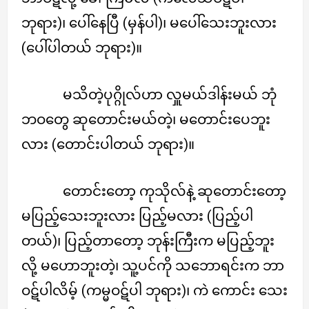
ဘုရား)၊ ပေါ်နေပြီ (မှန်ပါ)၊ မပေါ်သေးဘူးလား
(ပေါ်ပါတယ် ဘုရား)။
မသိတဲ့ပုဂ္ဂိုလ်ဟာ လှူမယ်ဒါန်းမယ် ဘုံ
ဘဝတွေ ဆုတောင်းမယ်တဲ့၊ မတောင်းပေဘူး
လား (တောင်းပါတယ် ဘုရား)။
တောင်းတော့ ကုသိုလ်နဲ့ ဆုတောင်းတော့
မပြည့်သေးဘူးလား ပြည့်မလား (ပြည့်ပါ
တယ်)၊ ပြည့်တာတော့ ဘုန်းကြီးက မပြည့်ဘူး
လို့ မဟောဘူးတဲ့၊ သူ့ပင်ကို သဘောရင်းက ဘာ
ဝဋ်ပါလိမ့် (ကမ္မဝဋ်ပါ ဘုရား)၊ ကဲ ကောင်း သေး