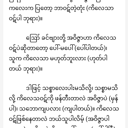
ကလေးက ပြတော့ ဘာဝဋ်တဲ့တုံး (ကိလေသာ
ဝဋ်ပါ ဘုရား)။
ဪ ခင်ဗျားတို့ အဝိဇ္ဇာဟာ ကိလေသ
ဝဋ်ပဲဆိုတာတော့ ပေါ်-မပေါ် (ပေါ်ပါတယ်)၊
သူက ကိလေသာ မဟုတ်ဘူးလား (ဟုတ်ပါ
တယ် ဘုရား)။
ဒါဖြင့် သစ္စာလေးပါးမသိလို့၊ သစ္စာမသိ
လို့ ကိလေသဝဋ်ကို ဖန်တီးတာလဲ အဝိဇ္ဇာပဲ (မှန်
ပါ)၊ သဘောကျပလား (ကျပါတယ်)။ ကိလေသ
ဝဋ်ဖြစ်နေတာလဲ ဘယ်သူပါလိမ့် (အဝိဇ္ဇာပါ