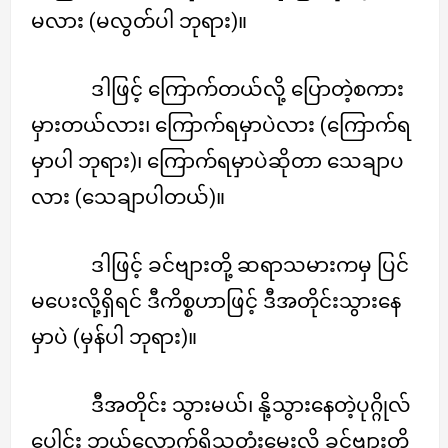
မလား (မလွတ်ပါ ဘုရား)။
ဒါဖြင့် ကြောက်တယ်လို့ ပြောတဲ့စကား
မှားတယ်လား၊ ကြောက်ရမှာပဲလား (ကြောက်ရ
မှာပါ ဘုရား)၊ ကြောက်ရမှာပဲဆိုတာ သေချာပ
လား (သေချာပါတယ်)။
ဒါဖြင့် ခင်ဗျားတို့ ဆရာသမားကမှ ပြင်
မပေးလို့ရှိရင် ဒီကိစ္စဟာဖြင့် ဒီအတိုင်းသွားနေ
မှာပဲ (မှန်ပါ ဘုရား)။
ဒီအတိုင်း သွားမယ်၊ နို့သွားနေတဲ့ပုဂ္ဂိုလ်
ပေါင်း ဘယ်လောက်ရှိသတုံးမေးလို့ ခင်ဗျားတို့