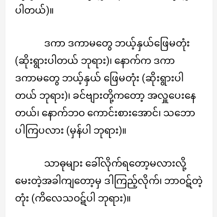
ပါတယ်)။
ဒကာ ဒကာမတွေ ဘယ့်နှယ်ဖြေမတုံး
(ဆိုးရွားပါတယ် ဘုရား)၊ နောက်က ဒကာ
ဒကာမတွေ ဘယ့်နှယ် ဖြေမတုံး (ဆိုးရွားပါ
တယ် ဘုရား)၊ ခင်ဗျားတို့ကတော့ အလှူပေးနေ
တယ်၊ နောက်ဘဝ ကောင်းစားအောင်၊ သဘော
ပါကြပလား (မှန်ပါ ဘုရား)။
သာဓုများ ခေါ်လိုက်ရတော့မလားလို့
မေးတဲ့အခါကျတော့မှ ဒါကြည့်လိုက်၊ ဘာဝဋ်တဲ့
တုံး (ကိလေသဝဋ်ပါ ဘုရား)။