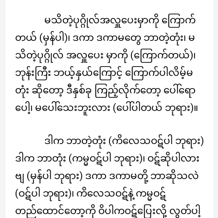
မသိတဲ့ပုဂ္ဂိုလ်အလှူပေးမှာကို ကြောက်
တယ် (မှန်ပါ)၊ ဒကာ ဒကာမတွေ ဘာတဲ့တုံး၊ မ
သိတဲ့ပုဂ္ဂိုလ် အလှူပေး မှာကို (ကြောက်တယ်)၊
ဘုန်းကြီး ဘယ့်နှယ်ကြောင့် ကြောက်ပါလိမ့်မ
တုံး ဆိုတော့ ဒီနှစ်ခု ကြည့်လိုက်တော့ ပေါ်ရော
ပေါ့၊ မပေါ်သေးဘူးလား (ပေါ်ပါတယ် ဘုရား)။
ဒါက ဘာတဲ့တုံး (ကိလေသဝဋ်ပါ ဘုရား)
ဒါက ဘာတုံး (ကမ္မဝဋ်ပါ ဘုရား)၊ ဝဋ်ဆိုပါလား
ဗျ (မှန်ပါ ဘုရား) ဒကာ ဒကာမတို့ ဘာဆိုသလဲ
(ဝဋ်ပါ ဘုရား)၊ ကိလေသဝဋ်နဲ့ ကမ္မဝဋ်
တည်ထောင်တော့ကို ဝိပါကဝဋ်ပြေးလို့ လွတ်ပါ့