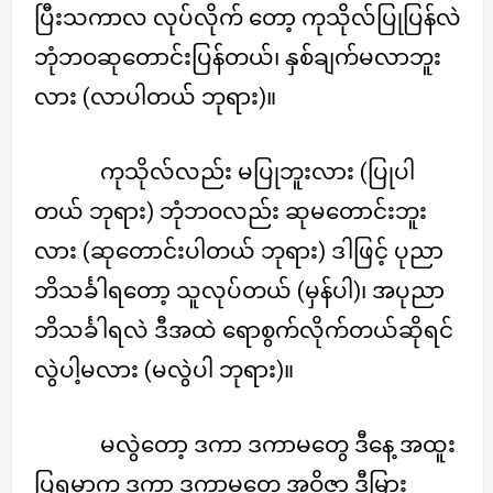
ပြီးသကာလ လုပ်လိုက် တော့ ကုသိုလ်ပြုပြန်လဲ
ဘုံဘဝဆုတောင်းပြန်တယ်၊ နှစ်ချက်မလာဘူး
လား (လာပါတယ် ဘုရား)။
ကုသိုလ်လည်း မပြုဘူးလား (ပြုပါ
တယ် ဘုရား) ဘုံဘဝလည်း ဆုမတောင်းဘူး
လား (ဆုတောင်းပါတယ် ဘုရား) ဒါဖြင့် ပုညာ
ဘိသင်္ခါရတော့ သူလုပ်တယ် (မှန်ပါ)၊ အပုညာ
ဘိသင်္ခါရလဲ ဒီအထဲ ရောစွက်လိုက်တယ်ဆိုရင်
လွဲပါ့မလား (မလွဲပါ ဘုရား)။
မလွဲတော့ ဒကာ ဒကာမတွေ ဒီနေ့ အထူး
ပြရမှာက ဒကာ ဒကာမတွေ အဝိဇ္ဇာ ဒီမြား