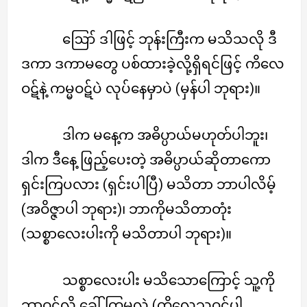
ဪ ဒါဖြင့် ဘုန်းကြီးက မသိသလို ဒီ
ဒကာ ဒကာမတွေ ပစ်ထားခဲ့လို့ရှိရင်ဖြင့် ကိလေ
ဝဋ်နဲ့ ကမ္မဝဋ်ပဲ လုပ်နေမှာပဲ (မှန်ပါ ဘုရား)။
ဒါက မနေ့က အဓိပ္ပာယ်မဟုတ်ပါဘူး၊
ဒါက ဒီနေ့ ဖြည့်ပေးတဲ့ အဓိပ္ပာယ်ဆိုတာကော
ရှင်းကြပလား (ရှင်းပါပြီ) မသိတာ ဘာပါလိမ့်
(အဝိဇ္ဇာပါ ဘုရား)၊ ဘာကိုမသိတာတုံး
(သစ္စာလေးပါးကို မသိတာပါ ဘုရား)။
သစ္စာလေးပါး မသိသောကြောင့် သူ့ကို
ဘာဝဋ်လို့ ခေါ်ကြမလဲ (ကိလေသဝဋ်ပါ