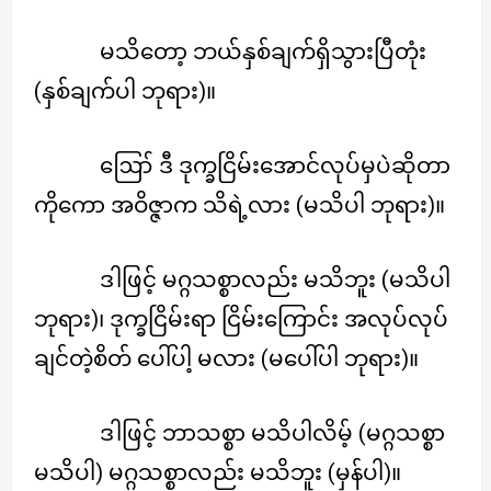
မသိတော့ ဘယ်နှစ်ချက်ရှိသွားပြီတုံး
(နှစ်ချက်ပါ ဘုရား)။
ဪ ဒီ ဒုက္ခငြိမ်းအောင်လုပ်မှပဲဆိုတာ
ကိုကော အဝိဇ္ဇာက သိရဲ့လား (မသိပါ ဘုရား)။
ဒါဖြင့် မဂ္ဂသစ္စာလည်း မသိဘူး (မသိပါ
ဘုရား)၊ ဒုက္ခငြိမ်းရာ ငြိမ်းကြောင်း အလုပ်လုပ်
ချင်တဲ့စိတ် ပေါ်ပါ့ မလား (မပေါ်ပါ ဘုရား)။
ဒါဖြင့် ဘာသစ္စာ မသိပါလိမ့် (မဂ္ဂသစ္စာ
မသိပါ) မဂ္ဂသစ္စာလည်း မသိဘူး (မှန်ပါ)။