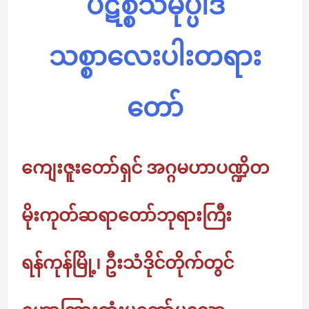
ပဋိစ္စသမုပ္ပါဒ်
သစ္စာလေးပါးတရား
တော်
ကျေးဇူးတော်ရှင် အဂ္ဂမဟာပဏ္ဍိတ
မိုးကုတ်ဆရာတော်ဘုရားကြီး
ရန်ကုန်မြို့၊ ဦးသံဒိုင်တိုက်တွင်