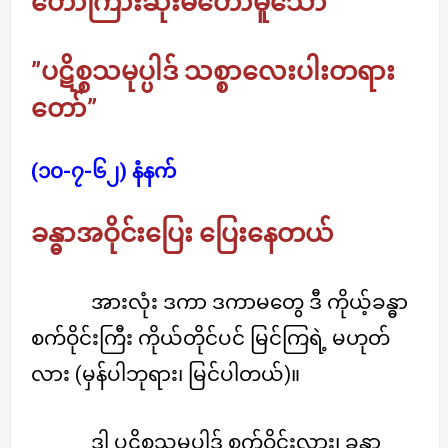
ဟောကြားဆုံးမတော်မူသော
”ပဋိစ္စသမုပ္ပါဒ် သစ္စာလေးပါးတရား
တော်”
(၁၀-၇-၆၂) နံနက်
ခန္ဓာအဝိုင်းပြေး ပြေးနေတယ်
အားလုံး ဒကာ ဒကာမတွေ ဒီ ကိုယ့်ခန္ဓာ
စက်ဝိုင်းကြီး ကိုယ်တိုင်ပင် မြင်ကြရဲ့ မဟုတ်
လား (မှန်ပါဘုရား၊ မြင်ပါတယ်)။
ဒါ ပဋိစ္စသမုပ္ပါဒ် စက်ဝိုင်းလား၊ ခန္ဓာ