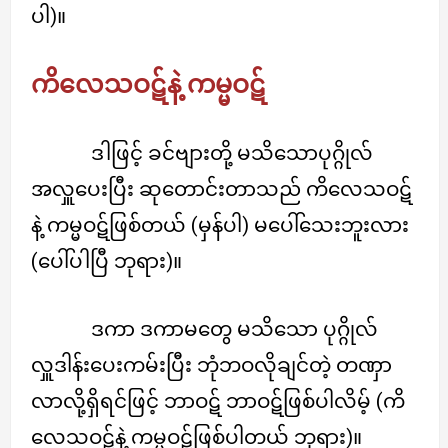
ပါ)။
ကိလေသဝဋ်နဲ့ ကမ္မဝဋ်
ဒါဖြင့် ခင်ဗျားတို့ မသိသောပုဂ္ဂိုလ်
အလှူပေးပြီး ဆုတောင်းတာသည် ကိလေသဝဋ်
နဲ့ ကမ္မဝဋ်ဖြစ်တယ် (မှန်ပါ) မပေါ်သေးဘူးလား
(ပေါ်ပါပြီ ဘုရား)။
ဒကာ ဒကာမတွေ မသိသော ပုဂ္ဂိုလ်
လှူဒါန်းပေးကမ်းပြီး ဘုံဘဝလိုချင်တဲ့ တဏှာ
လာလို့ရှိရင်ဖြင့် ဘာဝဋ် ဘာဝဋ်ဖြစ်ပါလိမ့် (ကိ
လေသဝဋ်နဲ့ ကမ္မဝဋ်ဖြစ်ပါတယ် ဘုရား)။