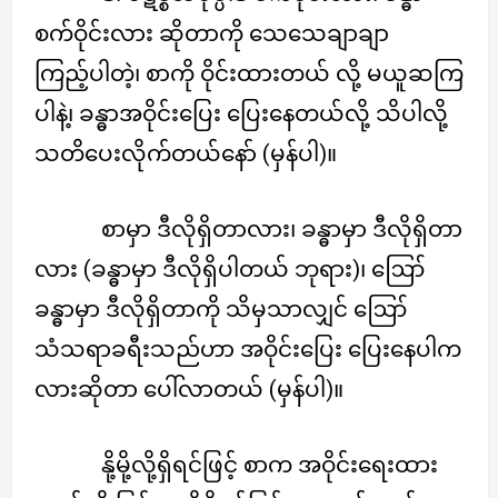
စက်ဝိုင်းလား ဆိုတာကို သေသေချာချာ
ကြည့်ပါတဲ့၊ စာကို ဝိုင်းထားတယ် လို့ မယူဆကြ
ပါနဲ့၊ ခန္ဓာအဝိုင်းပြေး ပြေးနေတယ်လို့ သိပါလို့
သတိပေးလိုက်တယ်နော် (မှန်ပါ)။
စာမှာ ဒီလိုရှိတာလား၊ ခန္ဓာမှာ ဒီလိုရှိတာ
လား (ခန္ဓာမှာ ဒီလိုရှိပါတယ် ဘုရား)၊ ဪ
ခန္ဓာမှာ ဒီလိုရှိတာကို သိမှသာလျှင် ဪ
သံသရာခရီးသည်ဟာ အဝိုင်းပြေး ပြေးနေပါက
လားဆိုတာ ပေါ်လာတယ် (မှန်ပါ)။
နို့မို့လို့ရှိရင်ဖြင့် စာက အဝိုင်းရေးထား