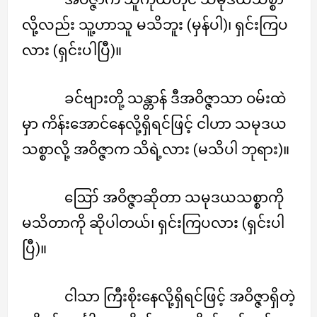
လို့လည်း သူ့ဟာသူ မသိဘူး (မှန်ပါ)၊ ရှင်းကြပ
လား (ရှင်းပါပြီ)။
ခင်ဗျားတို့ သန္တာန် ဒီအဝိဇ္ဇာသာ ဝမ်းထဲ
မှာ ကိန်းအောင်နေလို့ရှိရင်ဖြင့် ငါဟာ သမုဒယ
သစ္စာလို့ အဝိဇ္ဇာက သိရဲ့လား (မသိပါ ဘုရား)။
ဪ အဝိဇ္ဇာဆိုတာ သမုဒယသစ္စာကို
မသိတာကို ဆိုပါတယ်၊ ရှင်းကြပလား (ရှင်းပါ
ပြီ)။
ငါသာ ကြီးစိုးနေလို့ရှိရင်ဖြင့် အဝိဇ္ဇာရှိတဲ့