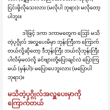
ငြင်းဖို့လိုသေးလား (မလိုပါ ဘုရား)၊ မလိုတော့
ပါဘူး။
ဒါဖြင့် ဒကာ ဒကာမတွေက ဪ မသိ
တဲ့ပုဂ္ဂိုလ် အလှူပေးမိမှာ ဘုန်းကြီးက ကြောက်
တယ်လို့ဆိုတော့ ဒီဘုန်းကြီး ဘယ်လိုဘုန်းကြီး
ပါလိမ့်မလဲလို့ ခင်ဗျားတို့ပြောချင်လဲ ပြောကြ
မယ် (မှန်ပါ)၊ မပြောပေဘူးလား (မပြောပါ
ဘုရား)။
မသိတဲ့ပုဂ္ဂိုလ်အလှူပေးမှာကို
ကြောက်တယ်