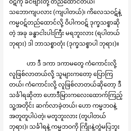
ဝဋ်ကို ခင်ဗျားတို့ တည်ထောင်တယ်၊
သဘောကျပလား (ကျပါတယ်)၊ ကိလေသဝဋ်နဲ့
ကမ္မဝဋ်တည်ထောင်လို့ ဝိပါကဝဋ် ဒုက္ခသစ္စာဆို
တဲ့ အခု ခန္ဓာငါးပါးကြီး မရဘူးလား (ရပါတယ်
ဘုရား) ဒါ ဘာသစ္စာတုံး (ဒုက္ခသစ္စာပါ ဘုရား)။
ဟာ ဒီ ဒကာ ဒကာမတွေ ကံကောင်းလို့
လူဖြစ်လာတယ်လို့ သူများကတော့ ပြောကြ
တယ်၊ ကံကောင်းလို့ လူဖြစ်လာတယ်ဆိုတော့ ဒီ
သင်္ခါရဆိုတာ ဟောဒီမြားကလေးထောက်ကြည့်
သူ့အတိုင်း ဆက်လာခဲ့တယ်၊ ဟော ကမ္မဘဝနဲ့
အတူတူပါပဲတဲ့၊ မတူဘူးလား (တူပါတယ်
ဘုရား)၊ သင်္ခါရနဲ့ ကမ္မဘဝကို ကြိုးနဲ့တွဲမပြဘူး