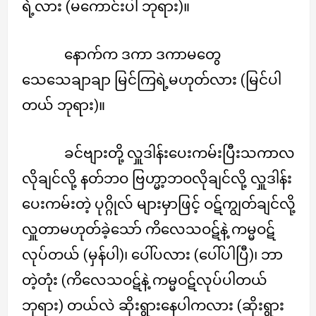
ရဲ့လား (မကောင်းပါ ဘုရား)။
နောက်က ဒကာ ဒကာမတွေ
သေသေချာချာ မြင်ကြရဲ့မဟုတ်လား (မြင်ပါ
တယ် ဘုရား)။
ခင်ဗျားတို့ လှူဒါန်းပေးကမ်းပြီးသကာလ
လိုချင်လို့ နတ်ဘဝ ဗြဟ္မာ့ဘဝလိုချင်လို့ လှူဒါန်း
ပေးကမ်းတဲ့ ပုဂ္ဂိုလ် များမှာဖြင့် ဝဋ်ကျွတ်ချင်လို့
လှူတာမဟုတ်ခဲ့သော် ကိလေသဝဋ်နဲ့ ကမ္မဝဋ်
လုပ်တယ် (မှန်ပါ)၊ ပေါ်ပလား (ပေါ်ပါပြီ)၊ ဘာ
တဲ့တုံး (ကိလေသဝဋ်နဲ့ ကမ္မဝဋ်လုပ်ပါတယ်
ဘုရား) တယ်လဲ ဆိုးရွားနေပါကလား (ဆိုးရွား