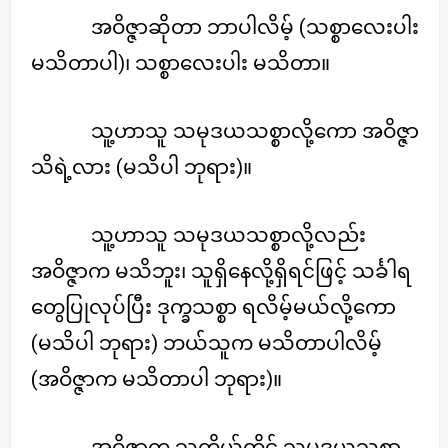
အဝိဇ္ဇာဆိုတာ ဘာပါလိမ့် (သစ္စာလေးပါး
မသိတာပါ)၊ သစ္စာလေးပါး မသိတာ။
သူ့ဟာသူ သမုဒယသစ္စာလို့ကော အဝိဇ္ဇာ
သိရဲ့လား (မသိပါ ဘုရား)။
သူ့ဟာသူ သမုဒယသစ္စာလို့လည်း
အဝိဇ္ဇာက မသိဘူး၊ သူရှိနေလို့ရှိရင်ဖြင့် သင်္ခါရ
တွေပြုလုပ်ပြီး ဒုက္ခသစ္စာ ရလိမ့်မယ်လို့ကော
(မသိပါ ဘုရား) ဘယ်သူက မသိတာပါလိမ့်
(အဝိဇ္ဇာက မသိတာပါ ဘုရား)။
အဝိဇ္ဇာက သူကိုယ်တိုင် သမုဒယသစ္စာ