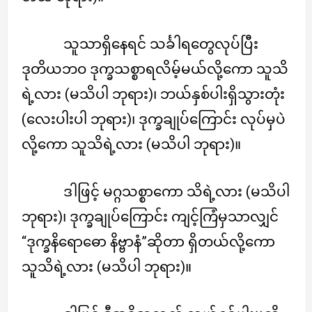
သူသာရှိနေရင် သင်္ခါရတွေလုပ်ပြီး
ဒုတိယဘဝ ဒုက္ခသစ္စာရလိမ့်မယ်လို့ကော သူသိ
ရဲ့လား (မသိပါ ဘုရား)၊ ဘယ်နှစ်ပါးရှိသွားတုံး
(လေးပါးပါ ဘုရား)၊ ဒုက္ခချုပ်ကြောင်း လုပ်မှပဲ
လို့ကော သူသိရဲ့လား (မသိပါ ဘုရား)။
ဒါဖြင့် မဂ္ဂသစ္စာကော သိရဲ့လား (မသိပါ
ဘုရား)၊ ဒုက္ခချုပ်ကြောင်း ကျင့်ကြံမှသာလျှင်
“ဒုက္ခနိရောဓော နိဗ္ဗာနံ”ဆိုတာ ရှိတယ်လို့ကော
သူသိရဲ့လား (မသိပါ ဘုရား)။