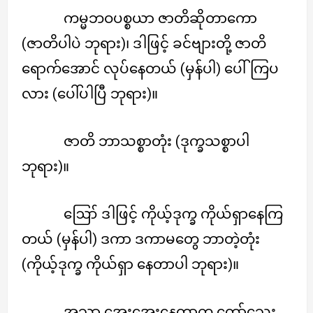
ကမ္မဘဝပစ္စယာ ဇာတိဆိုတာကော
(ဇာတိပါပဲ ဘုရား)၊ ဒါဖြင့် ခင်ဗျားတို့ ဇာတိ
ရောက်အောင် လုပ်နေတယ် (မှန်ပါ) ပေါ်ကြပ
လား (ပေါ်ပါပြီ ဘုရား)။
ဇာတိ ဘာသစ္စာတုံး (ဒုက္ခသစ္စာပါ
ဘုရား)။
ဪ ဒါဖြင့် ကိုယ့်ဒုက္ခ ကိုယ်ရှာနေကြ
တယ် (မှန်ပါ) ဒကာ ဒကာမတွေ ဘာတဲ့တုံး
(ကိုယ့်ဒုက္ခ ကိုယ်ရှာ နေတာပါ ဘုရား)။
အသာ အေးအေးနေတာက တော်သေး