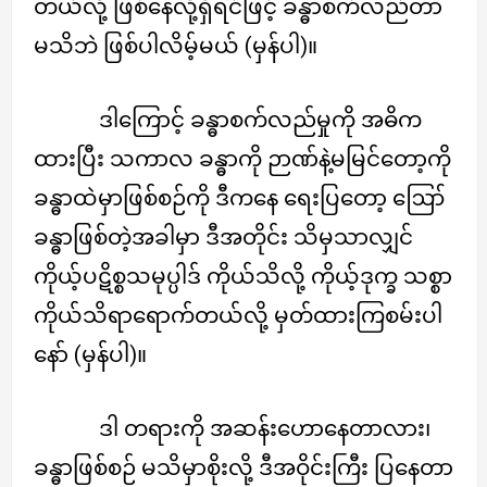
တယ်လို့ ဖြစ်နေလို့ရှိရင်ဖြင့် ခန္ဓာစက်လည်တာ
မသိဘဲ ဖြစ်ပါလိမ့်မယ် (မှန်ပါ)။
ဒါကြောင့် ခန္ဓာစက်လည်မှုကို အဓိက
ထားပြီး သကာလ ခန္ဓာကို ဉာဏ်နဲ့မမြင်တော့ကို
ခန္ဓာထဲမှာဖြစ်စဉ်ကို ဒီကနေ ရေးပြတော့ ဪ
ခန္ဓာဖြစ်တဲ့အခါမှာ ဒီအတိုင်း သိမှသာလျှင်
ကိုယ့်ပဋိစ္စသမုပ္ပါဒ် ကိုယ်သိလို့ ကိုယ့်ဒုက္ခ သစ္စာ
ကိုယ်သိရာရောက်တယ်လို့ မှတ်ထားကြစမ်းပါ
နော် (မှန်ပါ)။
ဒါ တရားကို အဆန်းဟောနေတာလား၊
ခန္ဓာဖြစ်စဉ် မသိမှာစိုးလို့ ဒီအဝိုင်းကြီး ပြနေတာ