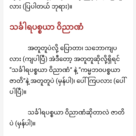
လား (ပြပါတယ် ဘုရား)။
သင်္ခါရပစ္စယာ ဝိညာဏံ
အတူတူပဲလို့ ပြောတာ၊ သဘောကျပ
လား (ကျပါပြီ) အဲဒီတော့ အတူတူဆိုလို့ရှိရင်
“သင်္ခါရပစ္စယာ ဝိညာဏံ” နဲ့ “ကမ္မဘဝပစ္စယာ
ဇာတိ”နဲ့ အတူတူပဲ (မှန်ပါ)၊ ပေါ်ကြပလား (ပေါ်
ပါပြီ)။
သင်္ခါရပစ္စယာ ဝိညာဏံဆိုတာလဲ ဇာတိ
ပဲ (မှန်ပါ)။