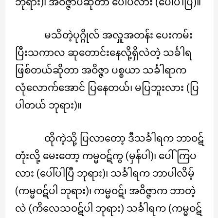
ဘုရား)၊ အဝိဇ္ဇာပဲဆိုတာ ပေါ်ပလား (ပေါ်ပါပြီ)။
မသိတဲ့ပုဂ္ဂိုလ် အလှူအတန်း ပေးကမ်း
ပြီးသကာလ ဆုတောင်းနေလို့ရှိလဲတဲ့ သင်္ခါရ
ဖြစ်တယ်ဆိုတာ အဝိဇ္ဇာ ပစ္စယာ သင်္ခါရာက
လုံလောက်အောင် ပြနေတယ်၊ မပြဘူးလား (ပြ
ပါတယ် ဘုရား)။
ထိုကဲ့သို့ ပြလာတော့ ဒီသင်္ခါရက ဘာဝဋ်
တုံးလို့ မေးတော့ ကမ္မဝဋ်ကွ (မှန်ပါ)၊ ပေါ်ကြပ
လား (ပေါ်ပါပြီ ဘုရား)၊ သင်္ခါရက ဘာပါလိမ့်
(ကမ္မဝဋ်ပါ ဘုရား)၊ ကမ္မဝဋ်၊ အဝိဇ္ဇာက ဘာတဲ့
လဲ (ကိလေသဝဋ်ပါ ဘုရား) သင်္ခါရက (ကမ္မဝဋ်