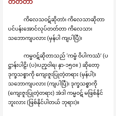
တတ်တာ
ကိလေသဝဋ်ဆိုတာဲ၊ ကိလေသာဆိုတာ
ပင်ပန်းအောင်လုပ်တတ်တာ ကိလေသာ၊
သဘောကျပလား (မှန်ပါ ကျပါပြီ)၊
ကမ္မဝဋ်ဆိုတာသည် ‘ကမ္မံ ဝိပါကဿံ’ (ပ
ဋ္ဌာန်းပါဠိ၊ (ပ)၊ပဉာှဝါရ၊ နှာ-၁၅၀။ ) ဆိုတော့
ဒုက္ခသစ္စာကို ကျေးဇူးပြုတဲ့တရား (မှန်ပါ)၊
သဘောကျပလား (ကျပါပြီ)၊ ဒုက္ခသစ္စာကို
(ကျေးဇူးပြုတဲ့တရား) အဲဒါ ကမ္မဝဋ် မဖြစ်နိုင်
ဘူးလား (ဖြစ်နိုင်ပါတယ် ဘုရား)။