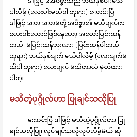
ဒါဖြင့် ဒီအဝိဇ္ဇာသည် ဘယ်နှစ်ပါးမသိ
ပါလိမ့် (လေးပါးမသိပါ ဘုရား) ကောင်းပြီ
ဒါဖြင့် ဒကာ ဒကာမတို့ အဝိဇ္ဇာ၏ မသိချက်က
လေးပါးတောင်ဖြစ်နေတော့ အတော်ပြင်းထန်
တယ်၊ မပြင်းထန်ဘူးလား (ပြင်းထန်ပါတယ်
ဘုရား) ဘယ်နှစ်ချက် မသိပါလိမ့် (လေးချက်မ
သိပါ ဘုရား) လေးချက် မသိတာလဲ မှတ်ထား
ပါတဲ့။
မသိတဲ့ပုဂ္ဂိုလ်ဟာ ပြုချင်သလိုပြု
ကောင်းပြီ ဒါဖြင့် မသိတဲ့ပုဂ္ဂိုလ်ဟာ ပြု
ချင်သလိုပြု၊ လုပ်ချင်သလိုလုပ်လိမ့်မယ် ဆို