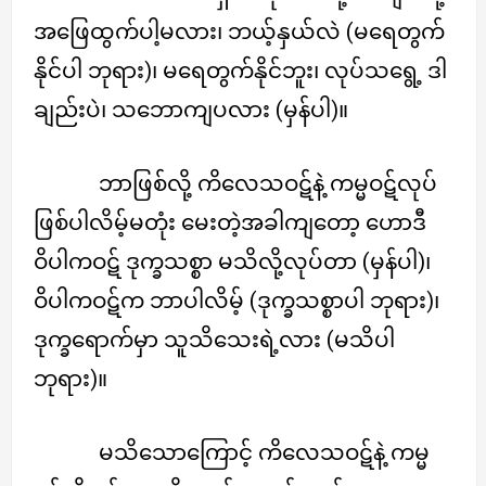
အဖြေထွက်ပါ့မလား၊ ဘယ့်နှယ်လဲ (မရေတွက်
နိုင်ပါ ဘုရား)၊ မရေတွက်နိုင်ဘူး၊ လုပ်သရွေ့ ဒါ
ချည်းပဲ၊ သဘောကျပလား (မှန်ပါ)။
ဘာဖြစ်လို့ ကိလေသဝဋ်နဲ့ ကမ္မဝဋ်လုပ်
ဖြစ်ပါလိမ့်မတုံး မေးတဲ့အခါကျတော့ ဟောဒီ
ဝိပါကဝဋ် ဒုက္ခသစ္စာ မသိလို့လုပ်တာ (မှန်ပါ)၊
ဝိပါကဝဋ်က ဘာပါလိမ့် (ဒုက္ခသစ္စာပါ ဘုရား)၊
ဒုက္ခရောက်မှာ သူသိသေးရဲ့လား (မသိပါ
ဘုရား)။
မသိသောကြောင့် ကိလေသဝဋ်နဲ့ ကမ္မ