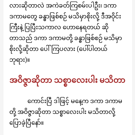
လားဆိုတာလဲ အကဲခတ်ကြစမ်းပါဦး၊ ဒကာ
ဒကာမတွေ ခန္ဓာဖြစ်စဉ် မသိမှာစိုးလို့ ဒီအဝိုင်း
ကြီးနဲ့ ပြပြီးသကာလ ဟောနေရတယ် ဆို
တာသည် ဒကာ ဒကာမတို့ ခန္ဓာဖြစ်စဉ် မသိမှာ
စိုးလို့ဆိုတာ ပေါ်ကြပလား (ပေါ်ပါတယ်
ဘုရား)။
အဝိဇ္ဇာဆိုတာ သစ္စာလေးပါး မသိတာ
ကောင်းပြီ ဒါဖြင့် မနေ့က ဒကာ ဒကာမ
တို့ အဝိဇ္ဇာဆိုတာ သစ္စာလေးပါး မသိတာလို့
ပြောခဲ့ပြီနော်။