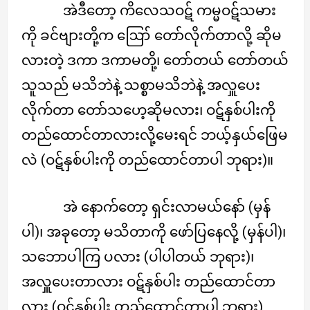
အဲဒီတော့ ကိလေသဝဋ် ကမ္မဝဋ်သမား
ကို ခင်ဗျားတို့က ဪ တော်လိုက်တာလို့ ဆိုမ
လားတဲ့ ဒကာ ဒကာမတို့၊ တော်တယ် တော်တယ်
သူသည် မသိဘဲနဲ့ သစ္စာမသိဘဲနဲ့ အလှူပေး
လိုက်တာ တော်သဟေ့ဆိုမလား၊ ဝဋ်နှစ်ပါးကို
တည်ထောင်တာလားလို့မေးရင် ဘယ့်နှယ်ဖြေမ
လဲ (ဝဋ်နှစ်ပါးကို တည်ထောင်တာပါ ဘုရား)။
အဲ နောက်တော့ ရှင်းလာမယ်နော် (မှန်
ပါ)၊ အခုတော့ မသိတာကို ဖော်ပြနေလို့ (မှန်ပါ)၊
သဘောပါကြ ပလား (ပါပါတယ် ဘုရား)၊
အလှူပေးတာလား ဝဋ်နှစ်ပါး တည်ထောင်တာ
လား (ဝဋ်နှစ်ပါး တည်ထောင်တာပါ ဘုရား)