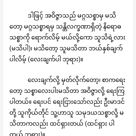
ဒါဖြင့် အဝိဇ္ဇာသည် မဂ္ဂသစ္စာမှ မသိ
တော့ မဂ္ဂသစ္စာရမှ သန္တိလက္ခဏာရှိတဲ့ နိရောဓ
သစ္စာကို ရောက်လိမ့် မယ်လို့ကော သူသိရဲ့လား
(မသိပါ)၊ မသိတော့ သူမသိတာ ဘယ်နှစ်ချက်
ပါလိမ့် (လေးချက်ပါ ဘုရား)။
လေးချက်လို့ မှတ်လိုက်တော့၊ စာကရေး
တော့ သစ္စာလေးပါးမသိတာ အဝိဇ္ဇာလို့ ရေးကြ
ပါတယ်။ ရေးပင် ရေးငြားသော်လည်း ဦးမာဒင်
တို့ သူကိုယ်တိုင် သူ့ဟာသူ သမုဒယသစ္စာလို့ မ
သိတာကလည်း ထင်ရှားတယ် (ထင်ရှား ပါ
တယ် ဘုရား)။