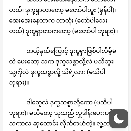
တယ်၊ ဒုက္ခရှာတာတော့ မတော်ပါဘူး (မှန်ပါ)၊
အေးအေးနေတာက ဘာတုံး (တော်ပါသေး
တယ်) ဒုက္ခရှာတာကတော့ (မတော်ပါ ဘုရား)။
ဘယ့်နှယ်ကြောင့် ဒုက္ခရှာဖြစ်ပါလိမ့်မ
လဲ မေးတော့ သူက ဒုက္ခသစ္စာလို့လဲ မသိဘူး၊
သူ့ကိုလဲ ဒုက္ခသစ္စာလို့ သိရဲ့လား (မသိပါ
ဘုရား)။
ဒါတွေလဲ ဒုက္ခသစ္စာလို့ကော (မသိပါ
ဘုရား)၊ မသိတော့ သူသည် လှူဒါန်းပေးကမ်းပြီး
သကာလ ဆုတောင်း လိုက်တယ်တဲ့။ လူ့ဘဝ