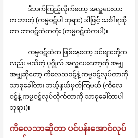
ဒီဘက်ကြည့်လိုက်တော့ အလှူပေးတာ
က ဘာတဲ့ (ကမ္မဝဋ်ပါ ဘုရား) ဒါဖြင့် သင်္ခါရဆို
တာ ဘာဝဋ်ထဲကတုံး (ကမ္မဝဋ်ထဲကပါ)။
ကမ္မဝဋ်ထဲက ဖြစ်နေတော့ ခင်ဗျားတို့က
လည်း မသိတဲ့ ပုဂ္ဂိုလ် အလှူပေးတော့ကို အမျှ
အမျှဆိုတော့ ကိလေသဝဋ်နဲ့ ကမ္မဝဋ်လုပ်တာကို
သာဓုခေါ်တာ၊ ဘယ့်နှယ်မှတ်ကြမယ် (ကိလေ
ဝဋ်နဲ့ ကမ္မဝဋ်လုပ်လိုက်တာကို သာဓုခေါ်တာပါ
ဘုရား)။
ကိလေသာဆိုတာ ပင်ပန်းအောင်လုပ်