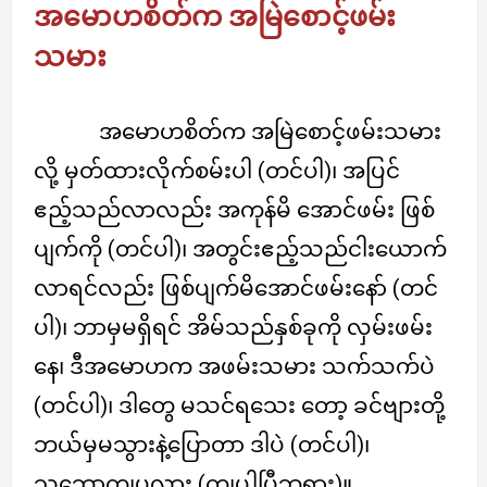
အမောဟစိတ်က အမြဲစောင့်ဖမ်း
သမား
အမောဟစိတ်က အမြဲစောင့်ဖမ်းသမား
လို့ မှတ်ထားလိုက်စမ်းပါ (တင်ပါ)၊ အပြင်
ဧည့်သည်လာလည်း အကုန်မိ အောင်ဖမ်း ဖြစ်
ပျက်ကို (တင်ပါ)၊ အတွင်းဧည့်သည်ငါးယောက်
လာရင်လည်း ဖြစ်ပျက်မိအောင်ဖမ်းနော် (တင်
ပါ)၊ ဘာမှမရှိရင် အိမ်သည်နှစ်ခုကို လှမ်းဖမ်း
နေ၊ ဒီအမောဟက အဖမ်းသမား သက်သက်ပဲ
(တင်ပါ)၊ ဒါတွေ မသင်ရသေး တော့ ခင်ဗျားတို့
ဘယ်မှမသွားနဲ့ပြောတာ ဒါပဲ (တင်ပါ)၊
သဘောကျပလား (ကျပါပြီဘုရား)။