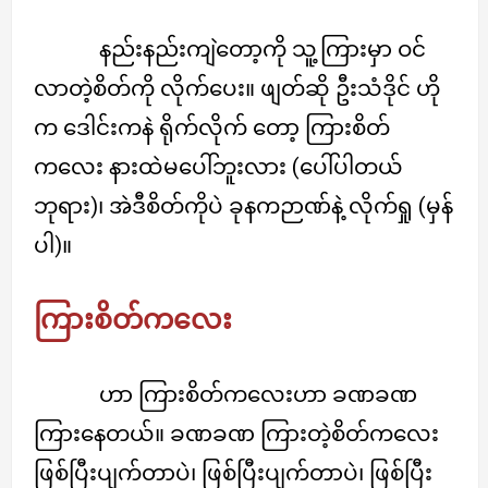
နည်းနည်းကျဲတော့ကို သူ့ကြားမှာ ဝင်
လာတဲ့စိတ်ကို လိုက်ပေး။ ဖျတ်ဆို ဦးသံဒိုင် ဟို
က ဒေါင်းကနဲ ရိုက်လိုက် တော့ ကြားစိတ်
ကလေး နားထဲမပေါ်ဘူးလား (ပေါ်ပါတယ်
ဘုရား)၊ အဲဒီစိတ်ကိုပဲ ခုနကဉာဏ်နဲ့ လိုက်ရှု (မှန်
ပါ)။
ကြားစိတ်ကလေး
ဟာ ကြားစိတ်ကလေးဟာ ခဏခဏ
ကြားနေတယ်။ ခဏခဏ ကြားတဲ့စိတ်ကလေး
ဖြစ်ပြီးပျက်တာပဲ၊ ဖြစ်ပြီးပျက်တာပဲ၊ ဖြစ်ပြီး