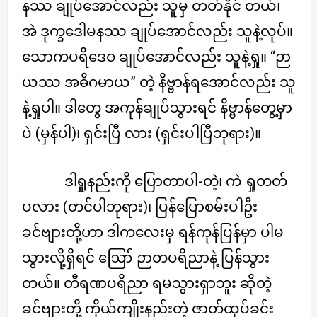
နဿ ချုပ်အောင်လည်း သူမှ တတ်နိုင် တယ်၊
အဲ ဒုက္ခဒေါမနဿ ချုပ်အောင်လည်း သူနဲ့လုပ်။
သောကပရိဒေဝ ချုပ်အောင်လည်း သူနဲ့ရှု။ “ဉာ
ယဿ အဓိဂမာယ” တဲ့ နိဗ္ဗာန်ရအောင်လည်း သူ
နဲ့ရှုပါ။ ဒါတွေ အကုန်ချုပ်သွားရင် နိဗ္ဗာန်တွေ့မှာ
ပဲ (မှန်ပါ)၊ ရှင်းပြီ လား (ရှင်းပါပြီဘုရား)။
ဒါရှုနည်းကို ပြောတာပါ-တဲ့၊ ကဲ ရှုတတ်
ပလား (တင်ပါဘုရား)၊ ပြန်ပြောစမ်းပါဦး
ခင်ဗျားတို့ဟာ ဒါကလေးမှ ရန်ကုန်ပြန်မှာ ပါမ
သွားလို့ရှိရင် ဪ ဉာတပရိညာနဲ့ ပြန်သွား
တယ်။ တီရဏပရိညာ ရမသွားရှာဘူး ဆိုတဲ့
ခင်ဗျားတို့ ကိုယ်ကျိုးနည်းတဲ့ ဇာတ်ထုပ်ခင်း