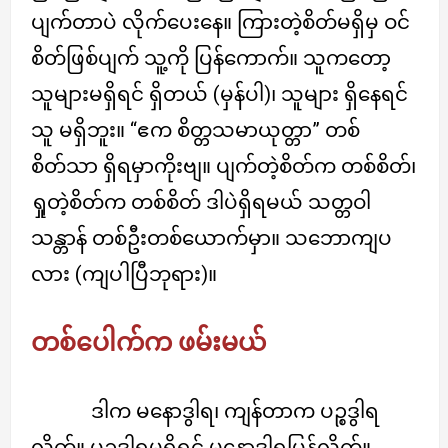
ပျက်တာပဲ လိုက်ပေးနေ။ ကြားတဲ့စိတ်မရှိမှ ဝင်
စိတ်ဖြစ်ပျက် သူ့ကို ပြန်ကောက်။ သူကတော့
သူများမရှိရင် ရှိတယ် (မှန်ပါ)၊ သူများ ရှိနေရင်
သူ မရှိဘူး။ “ဧက စိတ္တသမာယုတ္တာ” တစ်
စိတ်သာ ရှိရမှာကိုးဗျ။ ပျက်တဲ့စိတ်က တစ်စိတ်၊
ရှုတဲ့စိတ်က တစ်စိတ် ဒါပဲရှိရမယ် သတ္တဝါ
သန္တာန် တစ်ဦးတစ်ယောက်မှာ။ သဘောကျပ
လား (ကျပါပြီဘုရား)။
တစ်ပေါက်က ဖမ်းမယ်
ဒါက မနောဒွါရ၊ ကျန်တာက ပဉ္စဒွါရ
လိုက်။ ပဉ္စဒွါရမရှိရင် မနောဒွါရပြန်လိုက်။