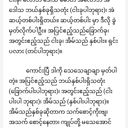
ဒေါသ ဘယ်နှစ်ခုရှိသတုံး (ငါးခုပါဘုရား)၊ အဲ
ဆယ့်တစ်ပါးရှိတယ်။ ဆယ့်တစ်ပါး မှာ ဒီလို ခွဲ
မှတ်လိုက်ပါဦး။ အပြင်ဧည့်သည်ခြောက်ခု၊
အတွင်းဧည့်သည် ငါးခု၊ အိမ်သည် နှစ်ပါး။ ရှင်း
ပလား (တင်ပါဘုရား)။
ကောင်းပြီ ဒါကို သေသေချာချာ မှတ်ပါ
တဲ့။ အပြင်ဧည့်သည် ဘယ်နှစ်ပါးရှိသတုံး
(ခြောက်ပါးပါဘုရား)၊ အတွင်းဧည့်သည် (ငါး
ပါးပါ ဘုရား)၊ အိမ်သည် (နှစ်ပါးပါဘုရား)။
အိမ်သည်နှစ်ခုဆိုတာက သက်စောင့်ကိုးဗျ၊
အသက် စောင့်နေတာ၊ ကျုပ်တို့ မသေအောင်