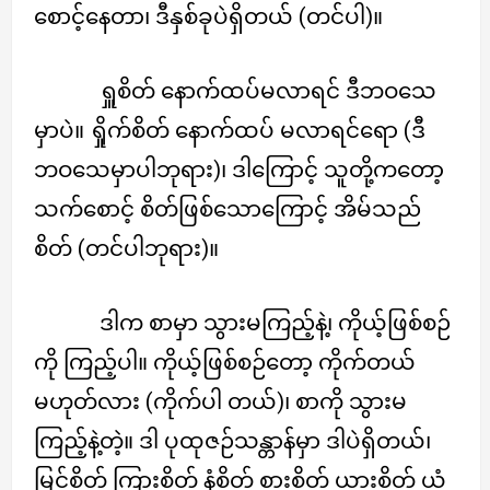
စောင့်နေတာ၊ ဒီနှစ်ခုပဲရှိတယ် (တင်ပါ)။
ရှူစိတ် နောက်ထပ်မလာရင် ဒီဘဝသေ
မှာပဲ။ ရှိုက်စိတ် နောက်ထပ် မလာရင်ရော (ဒီ
ဘဝသေမှာပါဘုရား)၊ ဒါကြောင့် သူတို့ကတော့
သက်စောင့် စိတ်ဖြစ်သောကြောင့် အိမ်သည်
စိတ် (တင်ပါဘုရား)။
ဒါက စာမှာ သွားမကြည့်နဲ့၊ ကိုယ့်ဖြစ်စဉ်
ကို ကြည့်ပါ။ ကိုယ့်ဖြစ်စဉ်တော့ ကိုက်တယ်
မဟုတ်လား (ကိုက်ပါ တယ်)၊ စာကို သွားမ
ကြည့်နဲ့တဲ့။ ဒါ ပုထုဇဉ်သန္တာန်မှာ ဒါပဲရှိတယ်၊
မြင်စိတ် ကြားစိတ် နံစိတ် စားစိတ် ယားစိတ် ယံ