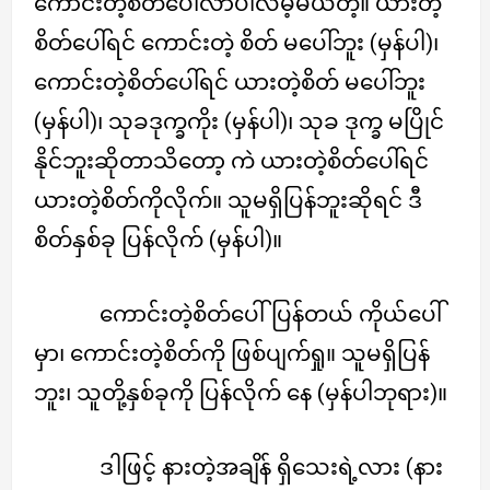
ကောင်းတဲ့စိတ်ပေါ်လာပါလိမ့်မယ်တဲ့။ ယားတဲ့
စိတ်ပေါ်ရင် ကောင်းတဲ့ စိတ် မပေါ်ဘူး (မှန်ပါ)၊
ကောင်းတဲ့စိတ်ပေါ်ရင် ယားတဲ့စိတ် မပေါ်ဘူး
(မှန်ပါ)၊ သုခဒုက္ခကိုး (မှန်ပါ)၊ သုခ ဒုက္ခ မပြိုင်
နိုင်ဘူးဆိုတာသိတော့ ကဲ ယားတဲ့စိတ်ပေါ်ရင်
ယားတဲ့စိတ်ကိုလိုက်။ သူမရှိပြန်ဘူးဆိုရင် ဒီ
စိတ်နှစ်ခု ပြန်လိုက် (မှန်ပါ)။
ကောင်းတဲ့စိတ်ပေါ်ပြန်တယ် ကိုယ်ပေါ်
မှာ၊ ကောင်းတဲ့စိတ်ကို ဖြစ်ပျက်ရှု။ သူမရှိပြန်
ဘူး၊ သူတို့နှစ်ခုကို ပြန်လိုက် နေ (မှန်ပါဘုရား)။
ဒါဖြင့် နားတဲ့အချိန် ရှိသေးရဲ့လား (နား