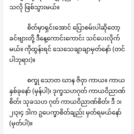
သလို ဖြစ်သွားမယ်။
စိတ်မှာရှင်းအောင် ပြောစမ်းပါဆိုတော့
ခင်ဗျားတို့ ဒီနေ့ကောင်းကောင်း သင်ပေးလိုက်
မယ်။ ကိုထွန်းရင် သေသေချာချာမှတ်နော် (တင်
ပါဘုရား)။
စက္ခု သောတ ဃာန ဇိဝှာ ကာယ။ ကာယ
နှစ်ခုနော် (မှန်ပါ)၊ ဒုက္ခသဟဂုတ် ကာယဝိညာဏ်
စိတ်၊ သုခသဟ ဂုတ် ကာယဝိညာဏ်စိတ်၊ ဒီ ၁၊
၂၊၃၊၄ ဒါက ဥပေက္ခာစိတ်ချည်း မှတ်ရမယ်နော်
(မှတ်ပါ)။