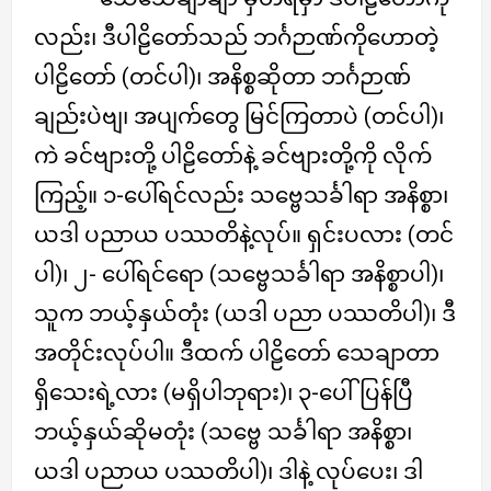
လည်း၊ ဒီပါဠိတော်သည် ဘင်္ဂဉာဏ်ကိုဟောတဲ့
ပါဠိတော် (တင်ပါ)၊ အနိစ္စဆိုတာ ဘင်္ဂဉာဏ်
ချည်းပဲဗျ၊ အပျက်တွေ မြင်ကြတာပဲ (တင်ပါ)၊
ကဲ ခင်ဗျားတို့ ပါဠိတော်နဲ့ ခင်ဗျားတို့ကို လိုက်
ကြည့်။ ၁-ပေါ်ရင်လည်း သဗ္ဗေသင်္ခါရာ အနိစ္စာ၊
ယဒါ ပညာယ ပဿတိနဲ့လုပ်။ ရှင်းပလား (တင်
ပါ)၊ ၂- ပေါ်ရင်ရော (သဗ္ဗေသင်္ခါရာ အနိစ္စာပါ)၊
သူက ဘယ့်နှယ်တုံး (ယဒါ ပညာ ပဿတိပါ)၊ ဒီ
အတိုင်းလုပ်ပါ။ ဒီထက် ပါဠိတော် သေချာတာ
ရှိသေးရဲ့လား (မရှိပါဘုရား)၊ ၃-ပေါ်ပြန်ပြီ
ဘယ့်နှယ်ဆိုမတုံး (သဗ္ဗေ သင်္ခါရာ အနိစ္စာ၊
ယဒါ ပညာယ ပဿတိပါ)၊ ဒါနဲ့ လုပ်ပေး၊ ဒါ