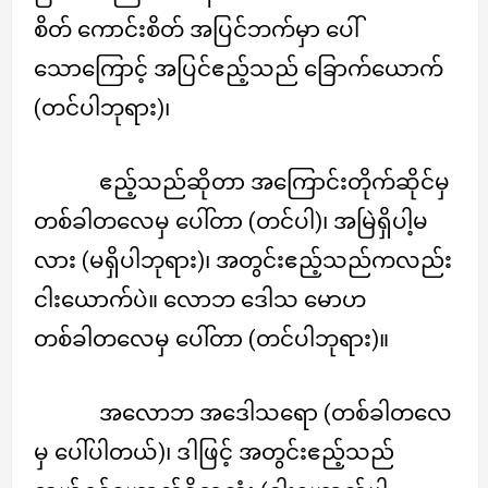
စိတ် ကောင်းစိတ် အပြင်ဘက်မှာ ပေါ်
သောကြောင့် အပြင်ဧည့်သည် ခြောက်ယောက်
(တင်ပါဘုရား)၊
ဧည့်သည်ဆိုတာ အကြောင်းတိုက်ဆိုင်မှ
တစ်ခါတလေမှ ပေါ်တာ (တင်ပါ)၊ အမြဲရှိပါ့မ
လား (မရှိပါဘုရား)၊ အတွင်းဧည့်သည်ကလည်း
ငါးယောက်ပဲ။ လောဘ ဒေါသ မောဟ
တစ်ခါတလေမှ ပေါ်တာ (တင်ပါဘုရား)။
အလောဘ အဒေါသရော (တစ်ခါတလေ
မှ ပေါ်ပါတယ်)၊ ဒါဖြင့် အတွင်းဧည့်သည်