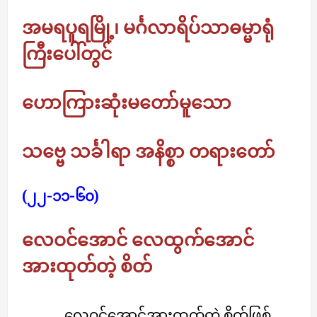
အမရပူရမြို့၊ မင်္ဂလာရိပ်သာဓမ္မာရုံ
ကြီးပေါ်တွင်
ဟောကြားဆုံးမတော်မူသော
သဗ္ဗေ သင်္ခါရာ အနိစ္စာ တရားတော်
(၂၂-၁၁-၆၀)
လေဝင်အောင် လေထွက်အောင်
အားထုတ်တဲ့ စိတ်
လေဝင်အောင်အားထုတ်တဲ့ စိတ်ဖြစ်