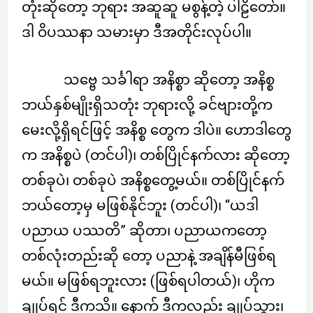
တုံးဆိုတော့ ဘုရား အဆူဆူ မစွန့်တဲ့ ပါဠိတော်။
ဒါ ဝိပဿနာ သမားမှာ ဒီအတိုင်းလုပ်ပါ။
သဗ္ဗေ သင်္ခါရာ အနိစ္စာ ဆိုတော့ အနိစ္စ
ဘယ်နှစ်မျိုးရှိသတုံး ဘုရားလို့ ခင်ဗျားတို့က
မေးလို့ရှိရင်ဖြင့် အနိစ္စ တွေက ဒါပဲ။ ဟောဒါတွေ
က အနိစ္စပဲ (တင်ပါ)၊ တစ်ပြိုင်နက်လား ဆိုတော့
တစ်ခုပဲ၊ တစ်ခုပဲ အနိစ္စတွေ့မယ်။ တစ်ပြိုင်နက်
ဘယ်တော့မှ မဖြစ်နိုင်ဘူး (တင်ပါ)၊ “ယဒါ
ပညာယ ပဿတိ” ဆိုတာ၊ ပညာယကတော့
တစ်လုံးတည်းဆို တော့ ပညာနဲ့ အချိန်မီဖြစ်ရ
မယ်။ မဖြစ်ရဘူးလား (ဖြစ်ရပါတယ်)၊ ဟိုက
ချုပ်ရင် ဒီကသိ။ နောက် ဒီကလည်း ချုပ်သွား၊