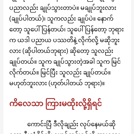
ပညာလည်း ချုပ်သွားတာပဲ။ မချုပ်ဘူးလား
(ချုပ်ပါတယ်)၊ သူကလည်း ချုပ်ပဲ။ နောက်
တော့ သူပေါ်ပြန်တယ်၊ သူပေါ်ပြန်တော့ ဘုရား
က ယဒါ ပညာယ ပဿတိနဲ့ လိုက်လို့ မဆိုဘူး
လား (ဆိုပါတယ်ဘုရား) ဆိုတော့ သူလည်း
ချုပ်တယ်။ သူက ချုပ်သွားတဲ့အခါ သူက မြင်
လိုက်တယ်။ မြင်ပြီး သူလည်း ချုပ်တယ်။
မဟုတ်ဘူးလား (ဟုတ်ပါတယ် ဘုရား)။
ကိလေသာ ကြားမထိုးလို့ရှိရင်
ကောင်းပြီ ဒီလိုချည်း လုပ်နေမယ်ဆို