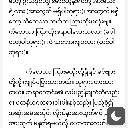
တော့ ဦးသံဒိုင်တို့၊ မောင်ထွန်းရင်တို့ အားသေး
ရဲ့လား (အားကွက် မရှိပါဘုရား)၊ အားကွက် မရှိ
တော့ ကိလေသာ ဘယ်က ကြားထိုးမတုံးဗျ။
ကိလေသာ ကြားထိုးစရာပါသေးသလား (မပါ
တော့ပါဘုရား)၊ ကဲ သဘောကျပလား (တင်ပါ
ဘုရား)။
ကိလေသာ ကြားမထိုးလို့ရှိရင် ခင်ဗျား
တို့ကို ကျုပ်ပြောထားတယ်။ ဘုရားဟောထား
တယ်။ ဆရာကောင်း၏ လမ်းညွှန်ချက်ကိုလည်း
ရ၊ ပဓာနိယင်္ဂတရားငါးပါးနှင့်လည်း ပြည့်စုံ၍
အဆုံးအမအတိုင်း လိုက်နာအားထုတ်ရင် ညနေ
အားထုတ် မနက်ရမယ်လို့ ဟောထားတယ်။