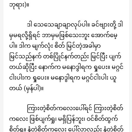
ဘုရား)။
ဒါ သေသေချာချာလုပ်ပါ။ ခင်ဗျားတို့ ဒါ
မှမရလို့ရှိရင် ဘာမှမဖြစ်သေးဘူး အောက်မေ့
ပါ။ ဒါက မျက်လုံး စိတ် မြင်တဲ့အခါမှာ
မြင်သည်နက် တစ်ပြိုင်နက်တည်း မြင်ပြီး ပျက်
တယ်ဆိုပြီး နောက်က မနောဒွါရက ရှုပေး။ မဂ္ဂင်
ငါးပါးက ရှုပေး။ မနောဒွါရက မဂ္ဂင်ငါးပါး ယူ
တယ် (မှန်ပါ)။
ကြားတဲ့စိတ်ကလေးပေါ်ရင် ကြားတဲ့စိတ်
ကလေး ဖြစ်ပျက်ရှု၊ မရှိပြန်ဘူး၊ ဝင်စိတ်ထွက်
စိတ်ရှု။ နံတဲ့စိတ်ကလေး ပေါ်လာလည်း နံတဲ့စိတ်