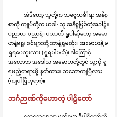
အဲဒီတော့ သူတို့က သဗ္ဗေသင်္ခါရာ အနိစ္
စာကို ကျုပ်တို့က ယဒါ- သူ အနိစ္စဖြစ်တဲ့အခါ၌။
ပညာယ-ပညာနဲ့။ ပဿတိ-ရူပါဆိုတော့ အမော
ဟနဲ့မရှု၊ ခင်ဗျားတို့ ဘာနဲ့ရှုမတုံး။ အမောဟနဲ့ မ
ရှုရပေဘူးလား (ရှုရပါမယ်)၊ ဒါကြောင့်
အလောဘ အဒေါသ အမောဟတို့တွင် သူ့ကို ရှု
ရမည့်တရားမို့ နုတ်ထား။ သဘောကျပြီလား
(ကျပါပြီဘုရား)။
ဘင်္ဂဉာဏ်ကိုဟောတဲ့ ပါဠိတော်
သေသေချာချာ မှတ်ရမှာ ဒီပါဠိတော်ကို