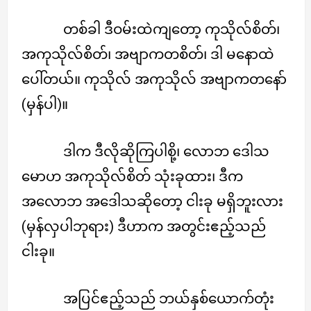
တစ်ခါ ဒီဝမ်းထဲကျတော့ ကုသိုလ်စိတ်၊
အကုသိုလ်စိတ်၊ အဗျာကတစိတ်၊ ဒါ မနောထဲ
ပေါ်တယ်။ ကုသိုလ် အကုသိုလ် အဗျာကတနော်
(မှန်ပါ)။
ဒါက ဒီလိုဆိုကြပါစို့၊ လောဘ ဒေါသ
မောဟ အကုသိုလ်စိတ် သုံးခုထား၊ ဒီက
အလောဘ အဒေါသဆိုတော့ ငါးခု မရှိဘူးလား
(မှန်လှပါဘုရား) ဒီဟာက အတွင်းဧည့်သည်
ငါးခု။
အပြင်ဧည့်သည် ဘယ်နှစ်ယောက်တုံး