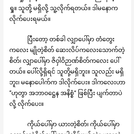
ရှု။ သူတို့ မရှိလို့ သူ့လိုက်ရတယ်။ ဒါမနောက
လိုက်ပေးရမယ်။
ပြီးတော့ တစ်ခါ လျှာပေါ်မှာ တံတွေး
ကလေး မျိုတဲ့စိတ် ဆေးလိပ်ကလေးသောက်တဲ့
စိတ်၊ လျှာပေါ်မှာ ဇိဝှါဝိဉာဏ်စိတ်ကလေး ပေါ်
တယ်။ ပေါ်လို့ရှိရင် သူတို့မရှိဘူး။ သူလည်း မရှိ
ဘူး၊ မနောပေါက်က ဒါလိုက်ပေး။ ဒါကလေးဟာ
“ဟုတွာ အဘာဝဋ္ဌေန အနိစ္စံ” ဖြစ်ပြီး ပျက်တာပဲ
လို့ လိုက်ပေး။
ကိုယ်ပေါ်မှာ ယားတဲ့စိတ်၊ ကိုယ်ပေါ်မှာ