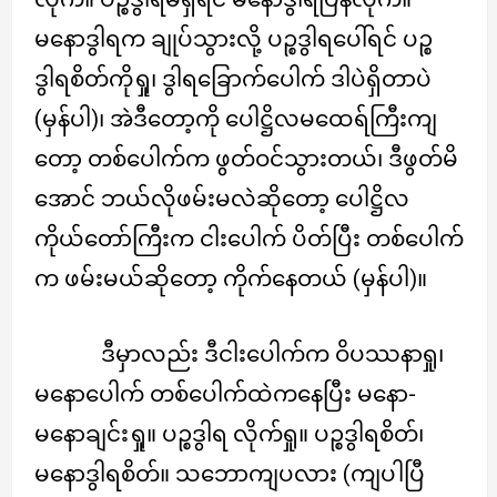
မနောဒွါရက ချုပ်သွားလို့ ပဉ္စဒွါရပေါ်ရင် ပဉ္စ
ဒွါရစိတ်ကိုရှု၊ ဒွါရခြောက်ပေါက် ဒါပဲရှိတာပဲ
(မှန်ပါ)၊ အဲဒီတော့ကို ပေါဋ္ဌိလမထေရ်ကြီးကျ
တော့ တစ်ပေါက်က ဖွတ်ဝင်သွားတယ်၊ ဒီဖွတ်မိ
အောင် ဘယ်လိုဖမ်းမလဲဆိုတော့ ပေါဋ္ဌိလ
ကိုယ်တော်ကြီးက ငါးပေါက် ပိတ်ပြီး တစ်ပေါက်
က ဖမ်းမယ်ဆိုတော့ ကိုက်နေတယ် (မှန်ပါ)။
ဒီမှာလည်း ဒီငါးပေါက်က ဝိပဿနာရှု၊
မနောပေါက် တစ်ပေါက်ထဲကနေပြီး မနော-
မနောချင်းရှု။ ပဉ္စဒွါရ လိုက်ရှု။ ပဉ္စဒွါရစိတ်၊
မနောဒွါရစိတ်။ သဘောကျပလား (ကျပါပြီ