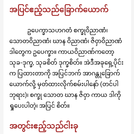
အပြင်ဧည့်သည်ခြောက်ယောက်
ဥပေက္ခာသဟဂတံ စက္ခုဝိညာဏံ၊
သောတဝိညာဏံ၊ ဃာန ဝိညာဏံ၊ ဇိဝှာဝိညာဏံ
ဒါတွေက ဥပေက္ခာ။ ကာယဝိညာဏ်ကတော့
သုခ-ဒုက္ခ, သုခစိတ် ဒုက္ခစိတ်။ အဲဒီအခုရှေ့ပိုင်း
က ပြထားတာကို အပြင်ဘက် အာဂန္တုခြောက်
ယောက်လို့ မှတ်ထားလိုက်စမ်းပါနော် (တင်ပါ
ဘုရား)၊ စက္ခု သောတ ဃာန ဇိဝှာ ကာယ ဒါကို
ရှုပေးပါတဲ့၊ အပြင် စိတ်။
အတွင်းဧည့်သည်ငါးခု