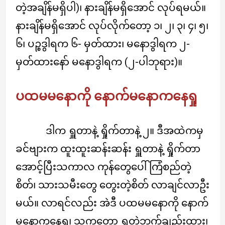
တဲ့အချိန်မရှိပါ)၊ နားချိန်မရှိအောင် လုပ်ရမယ်။
နားချိန်မရှိအောင် လုပ်လိုက်တော့ ၁၊ ၂၊ ၃၊ ၄၊ ၅၊
၆၊ ပဉ္စဒွါရက ၆- မှတ်ထား၊ မနောဒွါရက ၂-
မှတ်ထားနော် မနောဒွါရက (၂-ပါဘုရား)။
ပထမမနောကို နောက်မနောကနေရှု
ဒါက ရှူတာနဲ့ ရှိုက်တာနဲ့ ၂။ ဒီအထဲကမှ
ခင်ဗျားက ထူးထူးဆန်းဆန်း ရှူတာနဲ့ ရှိုက်တာ
အောင့်ပြီးသကာလ ကုန်တွေပေါ် ကြံစည်တဲ့
စိတ်၊ သားသမီးတွေ တွေးတဲ့စိတ် လာချင်လာဦး
မယ်။ လာရင်လည်း အဲဒီ ပထမမနောကို နောက်
မနောကနေရှု၊ သူကတော့ ရှုတဲ့ဘက်ချည်းထား၊