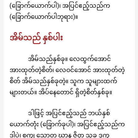
(ခြောက်ယောက်ပါ)၊ အပြင်ဧည့်သည်က
(ခြောက်ယောက်ပါဘုရား)။
အိမ်သည် နှစ်ပါး
အိမ်သည်နှစ်ခု။ လေထွက်အောင်
အားထုတ်တဲ့စိတ်၊ လေဝင်အောင် အားထုတ်တဲ့
စိတ် အိမ်သည်နှစ်ခုတဲ့။ သူက သူများထက်
များတယ်။ အိပ်နေတောင် ရှိတဲ့စိတ်နှစ်ခု။
ဒါဖြင့် အပြင်ဧည့်သည် ဘယ်နှစ်
ယောက်တုံး (ခြောက်ခုပါ)၊ အပြင်ဧည့်သည်က
ဒါပဲ၊ စက္ခု သောတ ဃာန ဇိဝှာ သုခ ဒုက္ခ