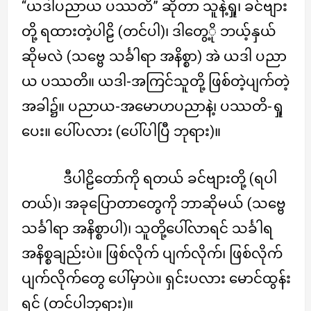
“ယဒါပညာယ ပဿတိ” ဆိုတာ သူနဲ့ရှု၊ ခင်ဗျား
တို့ ရထားတဲ့ပါဠိ (တင်ပါ)၊ ဒါတွေ့ို ဘယ့်နှယ်
ဆိုမလဲ (သဗ္ဗေ သင်္ခါရာ အနိစ္စာ) အဲ ယဒါ ပညာ
ယ ပဿတိ။ ယဒါ-အကြင်သူတို့ ဖြစ်တဲ့ပျက်တဲ့
အခါ၌။ ပညာယ-အမောဟပညာနဲ့၊ ပဿတိ-ရှု
ပေး။ ပေါ်ပလား (ပေါ်ပါပြီ ဘုရား)။
ဒီပါဠိတော်ကို ရတယ် ခင်ဗျားတို့ (ရပါ
တယ်)၊ အခုပြောတာတွေကို ဘာဆိုမယ် (သဗ္ဗေ
သင်္ခါရာ အနိစ္စာပါ)၊ သူတို့ပေါ်လာရင် သင်္ခါရ
အနိစ္စချည်းပဲ။ ဖြစ်လိုက် ပျက်လိုက်၊ ဖြစ်လိုက်
ပျက်လိုက်တွေ ပေါ်မှာပဲ။ ရှင်းပလား မောင်ထွန်း
ရင် (တင်ပါဘုရား)။