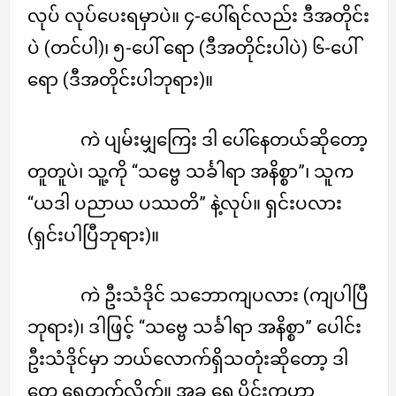
လုပ် လုပ်ပေးရမှာပဲ။ ၄-ပေါ်ရင်လည်း ဒီအတိုင်း
ပဲ (တင်ပါ)၊ ၅-ပေါ် ရော (ဒီအတိုင်းပါပဲ) ၆-ပေါ်
ရော (ဒီအတိုင်းပါဘုရား)။
ကဲ ပျမ်းမျှကြေး ဒါ ပေါ်နေတယ်ဆိုတော့
တူတူပဲ၊ သူ့ကို “သဗ္ဗေ သင်္ခါရာ အနိစ္စာ”၊ သူက
“ယဒါ ပညာယ ပဿတိ” နဲ့လုပ်။ ရှင်းပလား
(ရှင်းပါပြီဘုရား)။
ကဲ ဦးသံဒိုင် သဘောကျပလား (ကျပါပြီ
ဘုရား)၊ ဒါဖြင့် “သဗ္ဗေ သင်္ခါရာ အနိစ္စာ” ပေါင်း
ဦးသံဒိုင်မှာ ဘယ်လောက်ရှိသတုံးဆိုတော့ ဒါ
တွေ ရေတွက်လိုက်။ အခု ရှေ့ပိုင်းကဟာ