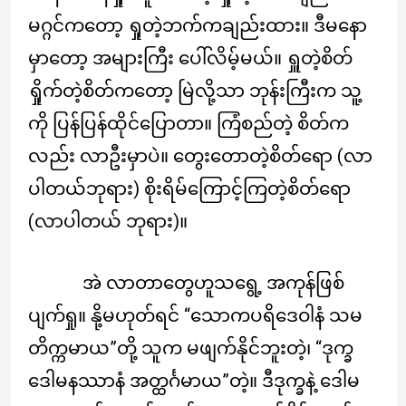
မဂ္ဂင်ကတော့ ရှုတဲ့ဘက်ကချည်းထား။ ဒီမနော
မှာတော့ အများကြီး ပေါ်လိမ့်မယ်။ ရှူတဲ့စိတ်
ရှိုက်တဲ့စိတ်ကတော့ မြဲလို့သာ ဘုန်းကြီးက သူ့
ကို ပြန်ပြန်ထိုင်ပြောတာ။ ကြံစည်တဲ့ စိတ်က
လည်း လာဦးမှာပဲ။ တွေးတောတဲ့စိတ်ရော (လာ
ပါတယ်ဘုရား) စိုးရိမ်ကြောင့်ကြတဲ့စိတ်ရော
(လာပါတယ် ဘုရား)။
အဲ လာတာတွေဟူသရွေ့ အကုန်ဖြစ်
ပျက်ရှု။ နို့မဟုတ်ရင် “သောကပရိဒေဝါနံ သမ
တိက္ကမာယ”တို့ သူက မဖျက်နိုင်ဘူးတဲ့၊ “ဒုက္ခ
ဒေါမနဿာနံ အတ္ထင်္ဂမာယ”တဲ့။ ဒီဒုက္ခနဲ့ ဒေါမ