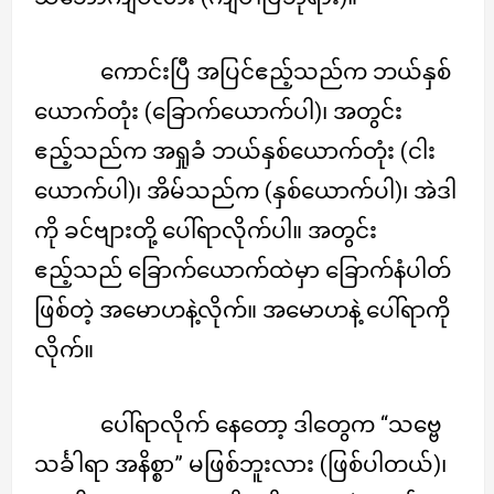
ကောင်းပြီ အပြင်ဧည့်သည်က ဘယ်နှစ်
ယောက်တုံး (ခြောက်ယောက်ပါ)၊ အတွင်း
ဧည့်သည်က အရှုခံ ဘယ်နှစ်ယောက်တုံး (ငါး
ယောက်ပါ)၊ အိမ်သည်က (နှစ်ယောက်ပါ)၊ အဲဒါ
ကို ခင်ဗျားတို့ ပေါ်ရာလိုက်ပါ။ အတွင်း
ဧည့်သည် ခြောက်ယောက်ထဲမှာ ခြောက်နံပါတ်
ဖြစ်တဲ့ အမောဟနဲ့လိုက်။ အမောဟနဲ့ ပေါ်ရာကို
လိုက်။
ပေါ်ရာလိုက် နေတော့ ဒါတွေက “သဗ္ဗေ
သင်္ခါရာ အနိစ္စာ” မဖြစ်ဘူးလား (ဖြစ်ပါတယ်)၊