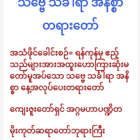
သဗ္ဗေ သင်္ခါရာ အနိစ္စာ
တရားတော်
အသံဖိုင်ခေါင်းစဉ်= ရန်ကုန်မှ ဧည့်
သည်များအားအထူးဟောကြားဆုံးမ
တော်မူအပ်သော သဗ္ဗေ သင်္ခါရာ အနိ
စ္စာ နေ့အလုပ်ပေးတရားတော်
ကျေးဇူးတော်ရှင် အဂ္ဂမဟာပဏ္ဍိတ
မိုးကုတ်ဆရာတော်ဘုရားကြီး