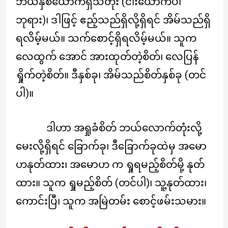
ဘယ်နှစ်ယောက်ရှိသတုံး (ငါးယောက်ပါ
ဘုရား)၊ ဒါဖြင့် ဧည့်သည်ရှိလို့ရှိရင် အိမ်သည်ရှိ
ရလိမ့်မယ်။ သက်စောင့်ရှိရလိမ့်မယ်။ သူက
လေထွက် အောင် အားထုတ်တဲ့စိတ်၊ လေပြန်
ရှိုက်တဲ့စိတ်။ ဒီနှစ်ခု၊ အိမ်သည်စိတ်နှစ်ခု (တင်
ပါ)။
ဒါဟာ အရှုခံစိတ် ဘယ်လောက်တုံးလို့
မေးလို့ရှိရင် ခြောက်ခု၊ ဒီခြောက်ခုထဲမှ အမော
ဟနုတ်ထား၊ အမောဟ က ရှုရမည့်စိတ်မို့ နုတ်
ထား။ သူက ရှုမည့်စိတ် (တင်ပါ)၊ သူ့နုတ်ထား၊
ကောင်းပြီ၊ သူက အမြဲတမ်း စောင့်ဖမ်းသမား။