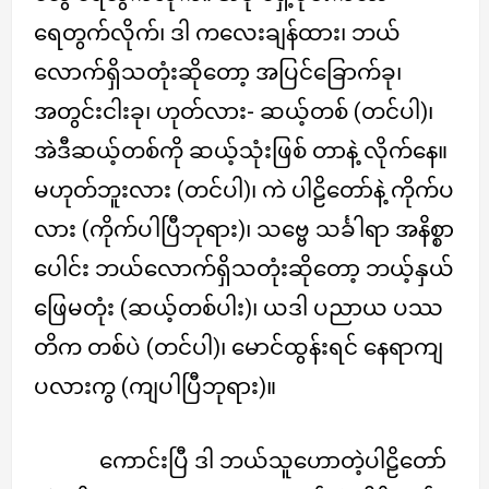
ရေတွက်လိုက်၊ ဒါ ကလေးချန်ထား၊ ဘယ်
လောက်ရှိသတုံးဆိုတော့ အပြင်ခြောက်ခု၊
အတွင်းငါးခု၊ ဟုတ်လား- ဆယ့်တစ် (တင်ပါ)၊
အဲဒီဆယ့်တစ်ကို ဆယ့်သုံးဖြစ် တာနဲ့ လိုက်နေ။
မဟုတ်ဘူးလား (တင်ပါ)၊ ကဲ ပါဠိတော်နဲ့ ကိုက်ပ
လား (ကိုက်ပါပြီဘုရား)၊ သဗ္ဗေ သင်္ခါရာ အနိစ္စာ
ပေါင်း ဘယ်လောက်ရှိသတုံးဆိုတော့ ဘယ့်နှယ်
ဖြေမတုံး (ဆယ့်တစ်ပါး)၊ ယဒါ ပညာယ ပဿ
တိက တစ်ပဲ (တင်ပါ)၊ မောင်ထွန်းရင် နေရာကျ
ပလားကွ (ကျပါပြီဘုရား)။
ကောင်းပြီ ဒါ ဘယ်သူဟောတဲ့ပါဠိတော်