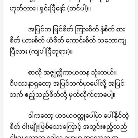
ဟုတ်လား။ ရှင်းပြီနော် (တင်ပါ)။
အပြင်က မြင်စိတ် ကြားစိတ် နံစိတ် စား
စိတ် ယားစိတ် ယံစိတ် ကောင်းစိတ် သဘောကျ
ပြီလား (ကျပါပြီဘုရား)။
စာလို အဇ္ဈတ္တိကာယတန သုံးတယ်။
ဝိပဿနာရှုတော့ အပြင်ဘက်မှာပေါ်လို့ အပြင်
ဘက် ဧည့်သည်စိတ်လို့ မှတ်လိုက်တာပေါ့။
ဒါကတော့ ဟဒယဝတ္ထုပေါ်မှာ ပေါ်နိုင်တဲ့
စိတ် ငါးမျိုးဖြစ်သောကြောင့် အတွင်းဧည့်သည်
ငါးခု၊ လောဘ ဒေါသ မောဟ အလောဘ အ