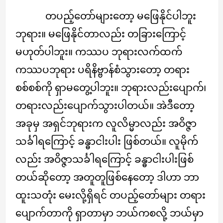
တပည့်တော်များတော့ မဖြေနိုင်ပါဘူး
ဘုရား။ မဖြေနိုင်တာလည်း တခြားကြောင့်
မဟုတ်ပါဘူး။ ကဿပ ဘုရားလက်ထက်
ကဿပဘုရား ပရိနိဗ္ဗာန်စံသွားတော့ တရား
စစ်စစ်ကို ရှာမတွေ့ပါဘူး။ ဘုရားလည်းပျောက်၊
တရားလည်းပျောက်သွားပါတယ်။ အဲဒီတော့
အခုမှ အရှင်ဘုရားက လူလိမ္မာလည်း အဝိဇ္ဇာ
သင်္ခါရကြောင့် ခန္ဓာငါးပါး ဖြစ်တယ်။ လူမိုက်
လည်း အဝိဇ္ဇာသင်္ခါရကြောင့် ခန္ဓာငါးပါးဖြစ်
တယ်ဆိုတော့ အတူတူဖြစ်နေတော့ ဒါဟာ ဘာ
ထူးသတုံး မေးလို့ရှိရင် တပည့်တော်များ တရား
ပျောက်တာကို ရှာတာမှာ ဘယ်ကစလို့ ဘယ်မှာ