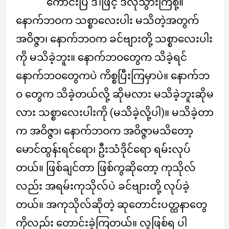
ကောင်းပြီ ဒါဖြင့် ဒီလိုသွားကြစို့။
နောက်ဘဝက သစ္စာလေးပါး မသိတဲ့အတွက်
အဝိဇ္ဇာ၊ နောက်ဘဝက ခင်ဗျားတို့ သစ္စာလေးပါး
ကို မသိခဲ့ဘူး။ နောက်ဘဝတွေက သိခဲ့ရင်
နောက်ဘဝတွေကပဲ ကိစ္စပြီးကြမှာပဲ။ နောက်ဘ
ဝ တွေက သိခဲ့တယ်လို့ ဆိုမလား မသိခဲ့ဘူးဆိုမ
လား သစ္စာလေးပါးကို (မသိခဲ့လို့ပါ)။ မသိခဲ့တာ
က အဝိဇ္ဇာ၊ နောက်ဘဝက အဝိဇ္ဇာမသိတော့
မောင်ထွန်းရင်ရော၊ ဦးသံဒိုင်ရော ရမ်းလုပ်
တယ်။ ဖြစ်ချင်တာ ဖြစ်ကွဆိုတော့ ကုသိုလ်
လည်း အရမ်းကုသိုလ်ပဲ ခင်ဗျားတို့ လုပ်ခဲ့
တယ်။ အကုသိုလ်ဆိုတဲ့ ဆုတောင်းပတ္ထနာတွေ
ကိုလည်း တောင်းခဲ့ကြတယ်။ လူဖြစ်ရ ပါ