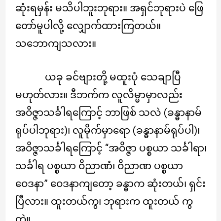
ဆုံးရမှန်း မသိပါဘူးဘုရား။ အရှင်ဘုရားပဲ ဖြေ
တော်မူပါလို့ လျှောက်ထားကြတယ်။
သဘောကျသလား။
ယခု ခင်ဗျားတို့ မထူးပုံ သေချာပြီ
မဟုတ်လား။ ဒီဘက်က လူလိမ္မာမှာလည်း
အဝိဇ္ဇာသင်္ခါရကြောင့် ဘာဖြစ် သလဲ (ခန္ဓာနာမ်
ရုပ်ပါဘုရား)၊ လူမိုက်မှာရော (ခန္ဓာနာမ်ရုပ်ပါ)၊
အဝိဇ္ဇာသင်္ခါရကြောင့် “အဝိဇ္ဇာ ပစ္စယာ သင်္ခါရာ၊
သင်္ခါရ ပစ္စယာ ဝိညာဏံ၊ ဝိညာဏ ပစ္စယာ
ဝေဒနာ” ဝေဒနာကျတော့ ခန္ဓာက ဆုံးတယ်၊ ရှင်း
ပြီလား။ ထူးတယ်ကွ၊ ဘုရားက ထူးတယ် ကွ
တဲ့။