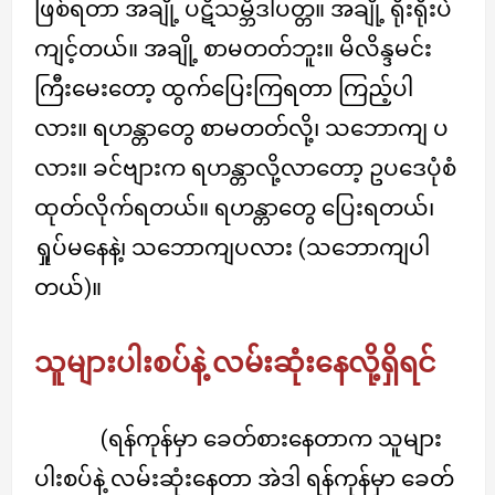
ဖြစ်ရတာ အချို့ ပဋိသမ္ဘိဒါပတ္တ။ အချို့ ရိုးရိုးပဲ
ကျင့်တယ်။ အချို့ စာမတတ်ဘူး။ မိလိန္ဒမင်း
ကြီးမေးတော့ ထွက်ပြေးကြရတာ ကြည့်ပါ
လား။ ရဟန္တာတွေ စာမတတ်လို့၊ သဘောကျ ပ
လား။ ခင်ဗျားက ရဟန္တာလို့လာတော့ ဥပဒေပုံစံ
ထုတ်လိုက်ရတယ်။ ရဟန္တာတွေ ပြေးရတယ်၊
ရှုပ်မနေနဲ့၊ သဘောကျပလား (သဘောကျပါ
တယ်)။
သူများပါးစပ်နဲ့ လမ်းဆုံးနေလို့ရှိရင်
(ရန်ကုန်မှာ ခေတ်စားနေတာက သူများ
ပါးစပ်နဲ့ လမ်းဆုံးနေတာ အဲဒါ ရန်ကုန်မှာ ခေတ်