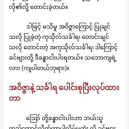
လို၏လို့ တောင်းခဲ့တယ်။
ဒါဖြင့် မသိမှု အဝိဇ္ဇာကြောင့် ပြုချင်
သလို ပြုခဲ့တဲ့ ကုသိုလ်သင်္ခါရ၊ တောင်းချင်
သလို တောင်းတဲ့ အကုသိုလ်သင်္ခါရ၊ ဒါကြောင့်
ခင်ဗျားတို့ ဒီခန္ဓာငါးပါးရတယ်။ သဘောကျရဲ့
လား (ကျပါတယ်ဘုရား)။
အဝိဇ္ဇာနဲ့ သင်္ခါရ ပေါင်းစုပြီးလုပ်ထား
တာ
ဪ တို့ခန္ဓာငါးပါးဟာ ဘယ်သူ
တည်ထောင်လိုက်တာပါလိမ့်မတုံး လို့ ခင်ဗျား