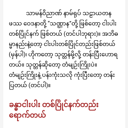
သာမန်ဝိညာဏ် နာမ်ရုပ် သဠာယတန
ဖဿ ဝေဒနာတို့ “သဏ္ဌာန”တို့ ဖြစ်တော့ ငါးပါး
တစ်ပြိုင်နက် ဖြစ်တယ် (တင်ပါဘုရား)။ အဘိဓ
မ္မာနည်းနဲ့တော့ ငါးပါးတစ်ပြိုင်တည်းဖြစ်တယ်
(မှန်ပါ)၊ ဟိုကတော့ သုတ္တန်မို့လို့ တန်းပြီးဟောရ
တယ်။ သုတ္တန်ဆိုတော့ တံမျဉ်းကြိုးပဲ။
တံမျဉ်းကြိုးနဲ့ ပန်းကုံးသလို ကုံးပြီးတော့ တန်း
ပြတယ် (တင်ပါ)။
ခန္ဓာငါးပါး တစ်ပြိုင်နက်တည်း
ရောက်တယ်