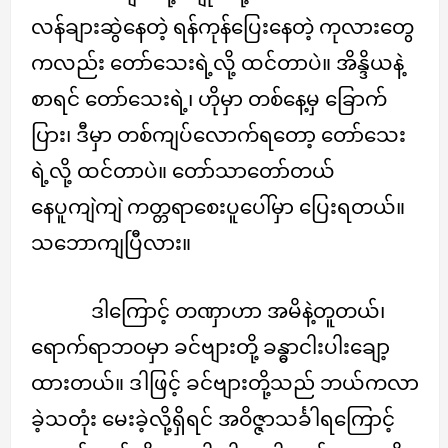
လန်ချားဆွဲနေတဲ့ ရန်ကုန်ပြေးနေတဲ့ ကုလားတွေ
ကလည်း တော်သေးရဲ့လို့ ထင်တာပဲ။ အိန္ဒိယနဲ့
စာရင် တော်သေးရဲ့၊ ဟိုမှာ တစ်နေ့မှ ခြောက်
ပြား၊ ဒီမှာ တစ်ကျပ်လောက်ရတော့ တော်သေး
ရဲ့လို့ ထင်တာပဲ။ တော်သာတော်တယ်
နေပူကျဲကျဲ ကတ္တရာစေးပူပေါ်မှာ ပြေးရတယ်။
သဘောကျပြီလား။
ဒါကြောင့် တဏှာဟာ အမိနဲ့တူတယ်၊
ရောက်ရာဘဝမှာ ခင်ဗျားတို့ ခန္ဓာငါးပါးချော့
ထားတယ်။ ဒါဖြင့် ခင်ဗျားတို့သည် ဘယ်ကလာ
ခဲ့သတုံး မေးခဲ့လို့ရှိရင် အဝိဇ္ဇာသင်္ခါရကြောင့်