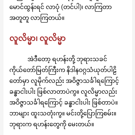
မောင်ထွန်းရင် လာပုံ (တင်ပါ)၊ လာကြတာ
အတူတူ လာကြတယ်။
လူလိမ္မာ၊ လူလိမ္မာ
အဲဒီတော့ ရဟန်းတို့ ဘုရားသခင်
ကိုယ်တော်မြတ်ကြီးက နိဒါနဝဂ္ဂသံယုတ်ပါဠိ
တော်မှာ လူမိုက်လည်း အဝိဇ္ဇာသင်္ခါရကြောင့်
ခန္ဓာငါးပါး ဖြစ်လာတာပဲကွ။ လူလိမ္မာလည်း
အဝိဇ္ဇာသင်္ခါရကြောင့် ခန္ဓာငါးပါး ဖြစ်တာပဲ။
ဘာများ ထူးသတုံးကွ။ မင်းတို့ပြောကြစမ်း။
ဘုရားက ရဟန်းတွေကို မေးတယ်။