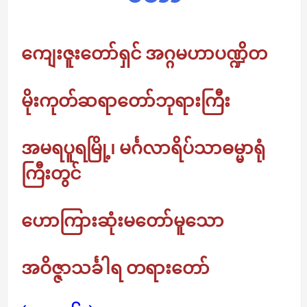
ကျေးဇူးတော်ရှင် အဂ္ဂမဟာပဏ္ဍိတ
မိုးကုတ်ဆရာတော်ဘုရားကြီး
အမရပူရမြို့၊ မင်္ဂလာရိပ်သာဓမ္မာရုံ
ကြီးတွင်
ဟောကြားဆုံးမတော်မူသော
အဝိဇ္ဇာသင်္ခါရ တရားတော်