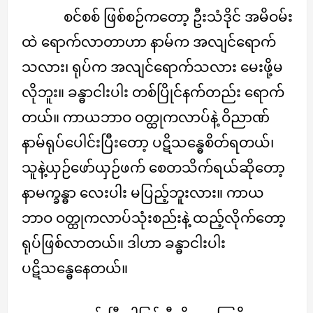
စင်စစ် ဖြစ်စဉ်ကတော့ ဦးသံဒိုင် အမိဝမ်း
ထဲ ရောက်လာတာဟာ နာမ်က အလျင်ရောက်
သလား၊ ရုပ်က အလျင်ရောက်သလား မေးဖို့မ
လိုဘူး။ ခန္ဓာငါးပါး တစ်ပြိုင်နက်တည်း ရောက်
တယ်။ ကာယဘာဝ ဝတ္ထုကလာပ်နဲ့ ဝိညာဏ်
နာမ်ရုပ်ပေါင်းပြီးတော့ ပဋိသန္ဓေစိတ်ရတယ်၊
သူနဲ့ယှဉ်ဖော်ယှဉ်ဖက် စေတသိက်ရယ်ဆိုတော့
နာမက္ခန္ဓာ လေးပါး မပြည့်ဘူးလား။ ကာယ
ဘာဝ ဝတ္ထုကလာပ်သုံးစည်းနဲ့ ထည့်လိုက်တော့
ရုပ်ဖြစ်လာတယ်။ ဒါဟာ ခန္ဓာငါးပါး
ပဋိသန္ဓေနေတယ်။