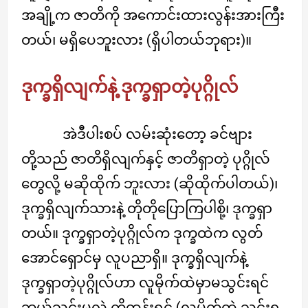
အချို့က ဇာတိကို အကောင်းထားလွန်းအားကြီး
တယ်၊ မရှိပေဘူးလား (ရှိပါတယ်ဘုရား)။
ဒုက္ခရှိလျက်နဲ့ ဒုက္ခရှာတဲ့ပုဂ္ဂိုလ်
အဲဒီပါးစပ် လမ်းဆုံးတော့ ခင်ဗျား
တို့သည် ဇာတိရှိလျက်နှင့် ဇာတိရှာတဲ့ ပုဂ္ဂိုလ်
တွေလို့ မဆိုထိုက် ဘူးလား (ဆိုထိုက်ပါတယ်)၊
ဒုက္ခရှိလျက်သားနဲ့ တိုတိုပြောကြပါစို့၊ ဒုက္ခရှာ
တယ်။ ဒုက္ခရှာတဲ့ပုဂ္ဂိုလ်က ဒုက္ခထဲက လွတ်
အောင်ရှောင်မှ လူပညာရှိ။ ဒုက္ခရှိလျက်နဲ့
ဒုက္ခရှာတဲ့ပုဂ္ဂိုလ်ဟာ လူမိုက်ထဲမှာမသွင်းရင်
ဘယ်သွင်းမလဲ ကိုထွန်းရင် (လူမိုက်ထဲ သွင်းရ