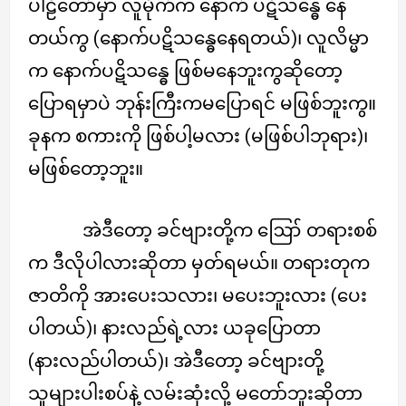
ပါဠိတော်မှာ လူမိုက်က နောက် ပဋိသန္ဓေ နေ
တယ်ကွ (နောက်ပဋိသန္ဓေနေရတယ်)၊ လူလိမ္မာ
က နောက်ပဋိသန္ဓေ ဖြစ်မနေဘူးကွဆိုတော့
ပြောရမှာပဲ ဘုန်းကြီးကမပြောရင် မဖြစ်ဘူးကွ။
ခုနက စကားကို ဖြစ်ပါ့မလား (မဖြစ်ပါဘုရား)၊
မဖြစ်တော့ဘူး။
အဲဒီတော့ ခင်ဗျားတို့က ဪ တရားစစ်
က ဒီလိုပါလားဆိုတာ မှတ်ရမယ်။ တရားတုက
ဇာတိကို အားပေးသလား၊ မပေးဘူးလား (ပေး
ပါတယ်)၊ နားလည်ရဲ့လား ယခုပြောတာ
(နားလည်ပါတယ်)၊ အဲဒီတော့ ခင်ဗျားတို့
သူများပါးစပ်နဲ့ လမ်းဆုံးလို့ မတော်ဘူးဆိုတာ