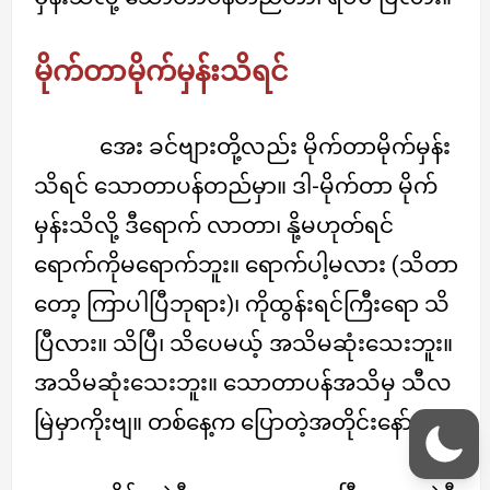
မိုက်တာမိုက်မှန်းသိရင်
အေး ခင်ဗျားတို့လည်း မိုက်တာမိုက်မှန်း
သိရင် သောတာပန်တည်မှာ။ ဒါ-မိုက်တာ မိုက်
မှန်းသိလို့ ဒီရောက် လာတာ၊ နို့မဟုတ်ရင်
ရောက်ကိုမရောက်ဘူး။ ရောက်ပါ့မလား (သိတာ
တော့ ကြာပါပြီဘုရား)၊ ကိုထွန်းရင်ကြီးရော သိ
ပြီလား။ သိပြီ၊ သိပေမယ့် အသိမဆုံးသေးဘူး။
အသိမဆုံးသေးဘူး။ သောတာပန်အသိမှ သီလ
မြဲမှာကိုးဗျ။ တစ်နေ့က ပြောတဲ့အတိုင်းနော်။