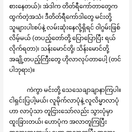
စားနေတယ်)၊ အဲဒါက တိတ်ရီကော်တာတွေက
ထွက်တဲ့အသံ၊ ဒီတိတ်ရီကော်ဒါတွေ မင်းတို့
သူများပါးစပ်နဲ့ လမ်းဆုံးနေလို့ရှိရင် ဝါဂွမ်းဖြစ်
လိမ့်မယ် (တပည့်တော်တို့ ပြောပြောပြီး ရယ်
လိုက်ရတာ)၊ သန်းမောင်တို့၊ သိန်းမောင်တို့
အချို့တပည့်ကြီးတွေ ဟိုလာလုပ်တာပေါ့ (တင်
ပါဘုရား)။
ကဲကွာ မင်းတို့ သေသေချာချာနာကြပါ။
ငါရှင်းပြပါ့မယ်၊ လူမိုက်လာပုံနဲ့ လူလိမ္မာလာပုံ
ဟာ လာပုံသာ တူငြားသော်လည်း သွားပုံမှာ
ထူးခြားတယ်၊ ဟောပုံက အလာတူကြပြီး