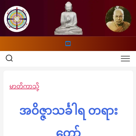
Skip
to
content
မာတိကာသို့
အဝိဇ္ဇာသင်္ခါရ တရား
တော်