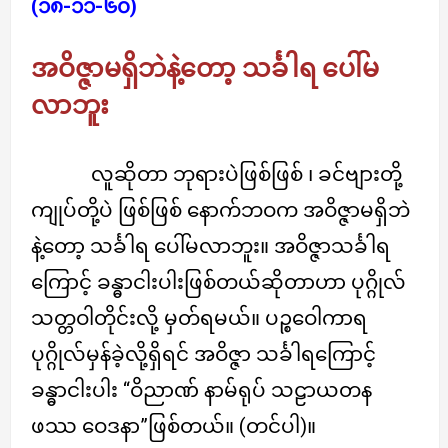
(၁၈-၁၁-၆၀)
အဝိဇ္ဇာမရှိဘဲနဲ့တော့ သင်္ခါရ ပေါ်မ
လာဘူး
လူဆိုတာ ဘုရားပဲဖြစ်ဖြစ် ၊ ခင်ဗျားတို့
ကျုပ်တို့ပဲ ဖြစ်ဖြစ် နောက်ဘဝက အဝိဇ္ဇာမရှိဘဲ
နဲ့တော့ သင်္ခါရ ပေါ်မလာဘူး။ အဝိဇ္ဇာသင်္ခါရ
ကြောင့် ခန္ဓာငါးပါးဖြစ်တယ်ဆိုတာဟာ ပုဂ္ဂိုလ်
သတ္တဝါတိုင်းလို့ မှတ်ရမယ်။ ပဉ္စဝေါကာရ
ပုဂ္ဂိုလ်မှန်ခဲ့လို့ရှိရင် အဝိဇ္ဇာ သင်္ခါရကြောင့်
ခန္ဓာငါးပါး “ဝိညာဏ် နာမ်ရုပ် သဠာယတန
ဖဿ ဝေဒနာ”ဖြစ်တယ်။ (တင်ပါ)။