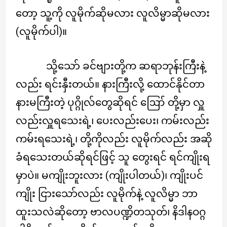
တော့ သူ့ကို လူမိုက်ဆိုမလား လူလိမ္မာဆိုမလား
(လူမိုက်ပါ)။
သို့သော် ခင်ဗျားတို့က ဆရာဘုန်းကြီးနဲ့
လည်း ရင်းနှီးတယ်။ နားကြီးလို့ ထောင်နိုင်တာ
နားမကြီးတဲ့ ပုဂ္ဂိုလ်တွေဆိုရင် ဪ တို့မှာ လှူ
လည်းလှူရသေးရဲ့၊ ပေးလည်းပေး၊ ကမ်းလည်း
ကမ်းရသေးရဲ့၊ တို့ကိုလည်း လူမိုက်လည်း အဆို
ခံရသေးတယ်ဆိုရင်ဖြင့် သူ တွေးရင် ရင်ကျိုးရ
မှာပဲ။ မကျိုးဘူးလား (ကျိုးပါတယ်)၊ ကျိုးပင်
ကျိုး ငြားသော်လည်း လူမိုက်နဲ့ လူလိမ္မာ ဘာ
ထူးသလဲဆိုတော့ ဗာလပဏ္ဍိတသုတ်၊ နိဒါနဝဂ္ဂ