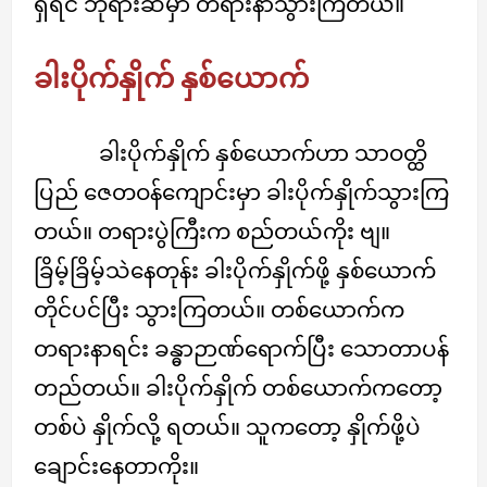
ရှိရင် ဘုရားဆီမှာ တရားနာသွားကြတယ်။
ခါးပိုက်နှိုက် နှစ်ယောက်
ခါးပိုက်နှိုက် နှစ်ယောက်ဟာ သာဝတ္ထိ
ပြည် ဇေတဝန်ကျောင်းမှာ ခါးပိုက်နှိုက်သွားကြ
တယ်။ တရားပွဲကြီးက စည်တယ်ကိုး ဗျ။
ခြိမ့်ခြိမ့်သဲနေတုန်း ခါးပိုက်နှိုက်ဖို့ နှစ်ယောက်
တိုင်ပင်ပြီး သွားကြတယ်။ တစ်ယောက်က
တရားနာရင်း ခန္ဓာဉာဏ်ရောက်ပြီး သောတာပန်
တည်တယ်။ ခါးပိုက်နှိုက် တစ်ယောက်ကတော့
တစ်ပဲ နှိုက်လို့ ရတယ်။ သူကတော့ နှိုက်ဖို့ပဲ
ချောင်းနေတာကိုး။