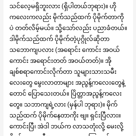
သင်လေ့မရှိဘူးလား (ရှိပါတယ်ဘုရား)။ ဟို
ကလေးကလည်း မိုက်သည်ထက် ပိုမိုက်တာကို
ပဲ တတ်လိမ့်မယ်။ သို့သော်လည်း ပညာခံတယ်။
ဒါမိုက်သည်ထက် ပိုမိုက်တဲ့ပုဂ္ဂိုလ်ဆိုတာ
သဘောကျပလား (အရောင်း ကောင်း အဝယ်
ကောင်း အရောင်းတတ် အဝယ်တတ်)။ အို
ချစ်စရာကောင်းလိုက်တာ သူများသားသမီး
လေးတွေ မွေးလာတာများ အညွန့်ကလေးတွေနဲ့
တောင် ပြောသေးတယ်။ ပြိတ္တာအညွန့်ကလေး
တွေ။ သဘာကျရဲ့လား (မှန်ပါ ဘုရား)။ မိုက်
သည်ထက် ပိုမိုက်နေတာကိုး ဗျ။ ရှင်းပြီလား။
ကောင်းပြီ၊ အဲဒါ ဘယ်က လာသတုံးလို့ မေးလို့