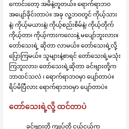
ကောင်းတော့ အမိနဲ့တူတယ်။ ရောက်ရာဘဝ
အပျော်ခိုင်းတာပဲ။ အခု လူ့ဘဝတွင် ကိုယ့်သား
နဲ့၊ ကိုယ့်မယားနဲ့၊ ကိုယ့်စည်းစိမ်နဲ့၊ ကိုယ့်တိုက်
ကိုယ့်တာ၊ ကိုယ့်ကားကလေးနဲ့ မပျော်ဘူးလား။
တော်သေးရဲ့ ဆိုတာ လာမယ်။ တော်သေးရဲ့လို့
ပြောကြမယ်။ သူများနဲ့စာရင် တော်သေးရဲ့မသုံး
ကြဘူးလား၊ တော်သေးရဲ့ဆိုတာ ခင်ဗျားတို့က
ဘာထင်သလဲ ၊ ရောက်ရာဘဝမှာ ပျော်တာပဲ။
ရိပ်မိပြီလား ရောက်ရာဘဝမှာ ပျော်တာပဲ။
တော်သေးရဲ့လို့ ထင်တာပဲ
ခင်ဗျားတို့ ကျုပ်တို့ ငယ်ငယ်က