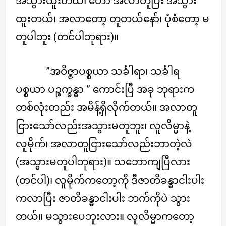
အသွားထူးတယ်၊ ဟော အလာတူပြီး အသွား
ထူးတယ်၊ အလာတော့ တူတယ်နော်၊ ပုံစံတော့ မ
တူပါဘူး (တင်ပါဘုရား)။
”အဝိဇ္ဇာပစ္စယာ သင်္ခါရာ၊ သင်္ခါရ
ပစ္စယာ ပဉ္စက္ခန္ဓာ ” ကောင်းပြီ အခု ဘုရားက
တစ်လုံးတည်း အမိန့်ရှိလိုက်တယ်။ အလာတူ
ငြားသော်လည်းအသွားမတူဘူး၊ လူလိမ္မာနဲ့
လူမိုက်၊ အလာတူငြားသော်လည်းဘာတဲ့လဲ
(အသွားမတူပါဘုရား)။ သဘောကျပြီလား
(တင်ပါ)၊ လူမိုက်ကတော့ကို ဒီဇာတိခန္ဓာငါးပါး
ကလာပြီး ဇာတိခန္ဓာငါးပါး ဘက်ကိုပဲ သွား
တယ်။ မသွားပေဘူးလား။ လူလိမ္မာကတော့