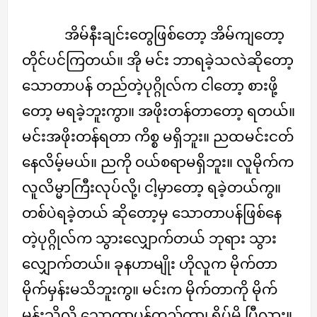
အိမ်နီးချင်းတွေဖြစ်တော့ အိမ်ကျတော့
တိုင်ပင်ကြတယ်။ အို မင်း ဘာရခဲ့သလဲဆိုတော့
သောတာပန် တည်တဲ့ပုဂ္ဂိုလ်က ငါတော့ စားဖို့
တော့ မရခဲ့ဘူးကွာ။ အဖိုးတန်တာတော့ ရတယ်။
မင်းအဖိုးတန်ရတာ ကိစ္စ မရှိဘူး။ ညထမင်းငတ်
နေလိမ့်မယ်။ ညကို ဝယ်စရာမရှိဘူး။ လူမိုက်က
လူလိမ္မာကြီးလုပ်လို့၊ ငါ့မှာတော့ ရခဲ့တယ်ကွ။
တစ်ပဲရခဲ့တယ် ဆိုတော့မှ သောတာပန်ဖြစ်နေ
တဲ့ပုဂ္ဂိုလ်က သွားလျှောက်တယ် ဘုရား သွား
လျှောက်တယ်။ ခုနဟာမျိုး ဟိုလူက မိုက်တာ
မိုက်မှန်းမသိဘူးကွ။ မင်းက မိုက်တာကို မိုက်
မှန်းသိလို့ သောတာပန်တည်တာ၊ ရိပ်မိ ပြီလား။