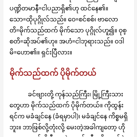
ပဏ္ဍိတမာနီ=ငါပညာရှိ၏ဟု ထင်နေ၏။
သော=ထိုပုဂ္ဂိုလ်သည်။ ဝေ=စင်စစ်၊ ဗာလော
တိ=မိုက်သည်ထက် မိုက်သော ပုဂ္ဂိုလ်ဟူ၍။ ဝုစ္
စတိ=ဆိုအပ်၏ဟု။ အဟံ=ငါဘုရားသည်။ ဝဒါ
မိ=ဟော၏။ ရှင်းပြီလား။
မိုက်သည်ထက် ပိုမိုက်တယ်
ခင်ဗျားတို့ ကုန်သည်ကြီး၊ မြို့ကြီးသား
တွေဟာ မိုက်သည်ထက် ပိုမိုက်တယ်။ ကိုထွန်း
ရင်က မခံချင်နေ (ခံရမှာပါ)၊ မခံချင်နေ ကိစ္စမရှိ
ဘူး။ ဘာဖြစ်လို့တုံးလို့ မေးတဲ့အခါကျတော့ ဟို