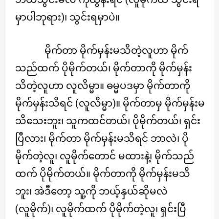
မှာပါဘုရား)၊ သွင်းရမှာပဲ။
မိုက်တာ မိုက်မှန်းမသိတဲ့လူဟာ မိုက်
သည်ထက် ပိုမိုက်တယ်၊ မိုက်တာကို မိုက်မှန်း
သိတဲ့လူဟာ လူလိမ္မာ။ ဓမ္မပဒမှာ မိုက်တာကို
မိုက်မှန်းသိရင် (လူလိမ္မာ)။ မိုက်တာမှ မိုက်မှန်းမ
သိသေးဘူး၊ သူကထင်တယ်၊ ပိုမိုက်တယ်၊ ရှင်း
ပြီလား၊ မိုက်တာ မိုက်မှန်းမသိရင် ဘာလဲ၊ ပို
မိုက်တဲ့လူ၊ လူမိုက်တောင် မထားနဲ့၊ မိုက်သည်
ထက် ပိုမိုက်တယ်။ မိုက်တာကို မိုက်မှန်းမသိ
ဘူး၊ အဲဒီတော့ သူ့ကို ဘယ့်နှယ်ဆိုမလဲ
(လူမိုက်)၊ လူမိုက်ထက် ပိုမိုက်တဲ့လူ၊ ရှင်းပြီ