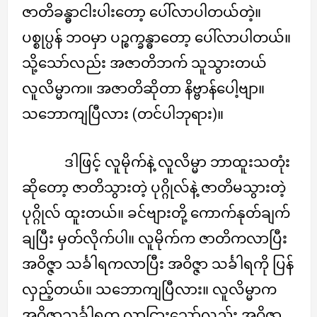
ဇာတိခန္ဓာငါးပါးတော့ ပေါ်လာပါတယ်တဲ့။
ပစ္စုပ္ပန် ဘဝမှာ ပဉ္စက္ခန္ဓာတော့ ပေါ်လာပါတယ်။
သို့သော်လည်း အဇာတိဘက် သူသွားတယ်
လူလိမ္မာက။ အဇာတိဆိုတာ နိဗ္ဗာန်ပေါ့ဗျာ။
သဘောကျပြီလား (တင်ပါဘုရား)။
ဒါဖြင့် လူမိုက်နဲ့ လူလိမ္မာ ဘာထူးသတုံး
ဆိုတော့ ဇာတိသွားတဲ့ ပုဂ္ဂိုလ်နဲ့ ဇာတိမသွားတဲ့
ပုဂ္ဂိုလ် ထူးတယ်။ ခင်ဗျားတို့ ကောက်နုတ်ချက်
ချပြီး မှတ်လိုက်ပါ။ လူမိုက်က ဇာတိကလာပြီး
အဝိဇ္ဇာ သင်္ခါရကလာပြီး အဝိဇ္ဇာ သင်္ခါရကို ပြန်
လှည့်တယ်။ သဘောကျပြီလား။ လူလိမ္မာက
အဝိဇ္ဇာသင်္ခါရက လာငြားသော်လည်း အဝိဇ္ဇာ