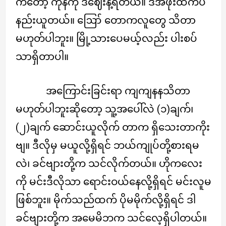
ကတော့ ကုန်ကို ဒီဈေးနဲ့ရတယ်။ ဒီအဖိုးထက်ပဲ
နည်းယူတယ်။ ဪ တောကလူတွေ သိတာ
မဟုတ်ပါဘူး။ မြို့သားပေမယ့်လည်း ပါးစပ်
သာရှိတာပါ။
အကြောင်းခြင်းရာ ကျကျနနသိတာ
မဟုတ်ပါဘူးဆိုတော့ သူ့အပေါ်လဲ (၁)ချက်၊
(၂)ချက် ဆောင်းယူလိုက် တာက ရှိသေးတာကိုး
ဗျ။ ဒီလိုမှ မယူလို့ရှိရင် ဘယ်ကျုပ်တို့စားရမ
လဲ၊ ခင်ဗျားတို့က သင်လိုက်တယ်။ ဟိုကလေး
ကို မင်းဒီလိုသာ ရောင်းဝယ်နေလို့ရှိရင် မင်းလူမ
ဖြစ်ဘူး။ မိုက်သည်ထက် ပိုမမိုက်လို့ရှိရင် ဒါ
ခင်ဗျားတို့က အမေမိဘက သင်လေ့ရှိပါတယ်။