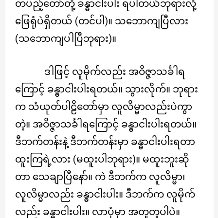
တပည့်တော်တို့ ခန္ဓာငါးပါး ရပါတယ်ဘုရားလို့
ဖြေရုံပဲရှိတယ် (တင်ပါ)။ သဘောကျပြီလား
(သဘောကျပါပြီဘုရား)။
ဒါဖြင့် လူမိုက်လည်း အဝိဇ္ဇာသင်္ခါရ
ကြောင့် ခန္ဓာငါးပါးရတယ်။ သွားလိုက်။ ဘုရား
က သံယုတ်ပါဠိတော်မှာ လူလိမ္မာလည်းပဲကွာ
တဲ့။ အဝိဇ္ဇာသင်္ခါရကြောင့် ခန္ဓာငါးပါးရတယ်။
ဒီဘက်တန်းနဲ့ ဒီဘက်တန်းမှာ ခန္ဓာငါးပါးရတာ
ထူးကြရဲ့လား (မထူးပါဘုရား)။ မထူးဘူးဆို
တာ သေချာပြီနော်။ ကဲ ဒီဘက်က လူလိမ္မာ၊
လူလိမ္မာလည်း ခန္ဓာငါးပါး။ ဒီဘက်က လူမိုက်
လည်း ခန္ဓာငါးပါး။ လာပုံမှာ အတူတူပါပဲ။