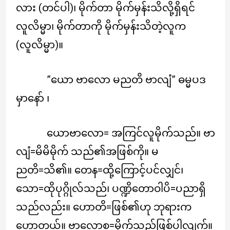
လား (တင်ပါ)၊ မိုက်တာ မိုက်မှန်းသိလို့ရှိရင်
လူလိမ္မာ၊ မိုက်တာကို မိုက်မှန်းသိတဲ့လူက
(လူလိမ္မာ)။
”ယော ဗာလော မညတိ ဗာလျံ” ဓမ္မပဒ
မှာနော် ၊
ယောဗာလော= အကြင်လူမိုက်သည်။ ဗာ
လျံ=မိမိမိုက် သည်၏အဖြစ်ကို။ မ
ညတိ=သိ၏။ တေန=ထို့ကြောင့်ပင်လျှင်၊
သော=ထိုပုဂ္ဂိုလ်သည်၊ ပဏ္ဍိတောဝါပိ=ပညာရှိ
သည်လည်း။ ဟောတိ=ဖြစ်၏ဟု ဘုရားက
ဟောတယ်။ ဗာလောစ=မိုက်သည်ဖြစ်ပါလျက်။