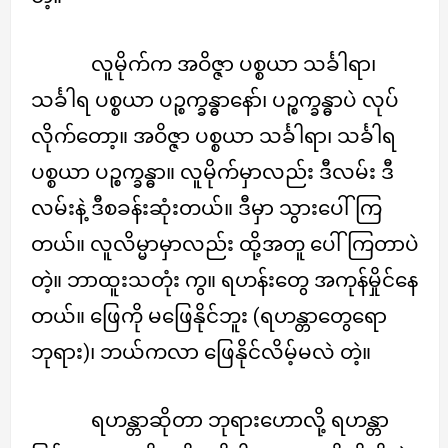
လူမိုက်က အဝိဇ္ဇာ ပစ္စယာ သင်္ခါရာ၊
သင်္ခါရ ပစ္စယာ ပဉ္စက္ခန္ဓာနော်၊ ပဉ္စက္ခန္ဓာပဲ လုပ်
လိုက်တော့။ အဝိဇ္ဇာ ပစ္စယာ သင်္ခါရာ၊ သင်္ခါရ
ပစ္စယာ ပဉ္စက္ခန္ဓာ။ လူမိုက်မှာလည်း ဒီလမ်း ဒီ
လမ်းနဲ့ ဒီစခန်းဆုံးတယ်။ ဒီမှာ သွားပေါ်ကြ
တယ်။ လူလိမ္မာမှာလည်း ထို့အတူ ပေါ်ကြတာပဲ
တဲ့။ ဘာထူးသတုံး ကွ။ ရဟန်းတွေ အကုန်မှိုင်နေ
တယ်။ ဖြေကို မဖြေနိုင်ဘူး (ရဟန္တာတွေရော
ဘုရား)၊ ဘယ်ကလာ ဖြေနိုင်လိမ့်မလဲ တဲ့။
ရဟန္တာဆိုတာ ဘုရားဟောလို့ ရဟန္တာ