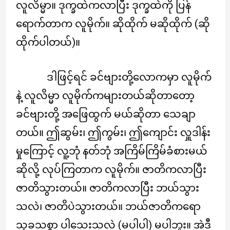
လူလိမ္မာ။ ဒုက္ခထဲကလာပြီး ဒုက္ခထဲကို ပြန်
ရောက်တာက လူမိုက်။ ဆိုထိုက် မဆိုထိုက် (ဆို
ထိုက်ပါတယ်)။
ဒါဖြင့်ရင် ခင်ဗျားတို့လောကမှာ လူမိုက်
နဲ့ လူလိမ္မာ လူမိုက်ကများတယ်ဆိုတာတော့
ခင်ဗျားတို့ အဖြေထွက် မယ်ဆိုတာ သေချာ
တယ်။ ဤဆွမ်း၊ ဤကွမ်း၊ ဤကျောင်း လှူဒါန်း
မှုကြောင့် လူ့ဘုံ နတ်ဘုံ အကြိမ်ကြိမ်ခံစားမယ်
ဆိုလို့ လုပ်ကြတာက လူမိုက်။ ဇာတိကလာပြီး
ဇာတိသွားတယ်။ ဇာတိကလာပြီး ဘယ်သွား
သလဲ၊ ဇာတိပဲသွားတယ်။ ဘယ်ဇာတိကရော
သုခသစ္စာ ပါသေးသလဲ (မပါပါ) မပါဘူး။ အဲဒီ