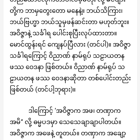
တို့က ဘာမှတွေးတော မနေနဲ့။ ဘယ်သိကြား၊
ဘယ်ဗြဟ္မာ ဘယ်သူမှဖန်ဆင်းတာ မဟုတ်ဘူး။
အဝိဇ္ဇာနဲ့ သင်္ခါရ ပေါင်းစုပြီးလုပ်ထားတာ။
မောင်ထွန်းရင် ကျေနပ်ပြီလား (တင်ပါ)။ အဝိဇ္ဇာ
သင်္ခါရကြောင့် ဝိညာဏ် နာမ်ရုပ် သဠာယတန
ဖဿ ဝေဒနာ ဖြစ်တယ်။ ဝိညာဏ် နာမ်ရုပ် သ
ဠာယတန ဖဿ ဝေဒနာဆိုတာ တစ်ပေါင်းတည်း
ဖြစ်တယ် (တင်ပါ့ဘုရား)။
ဒါကြောင့် ‘အဝိဇ္ဇာက အဖ၊ တဏှာက
အမိ” လို့ ဓမ္မပဒမှာ သေသေချာချာပါတယ်။
အဝိဇ္ဇာက အဖေနဲ့ တူတယ်။ တဏှာက အချော့