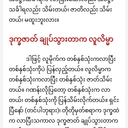
သင်္ခါရလည်း သိမ်းတယ်၊ ဇာတိလည်း သိမ်း
တယ်၊ မထူးဘူးလား။
ဒုက္ခဇာတ် ချုပ်သွားတာက လူလိမ္မာ
ဒါဖြင့် လူမိုက်က တစ်နှစ်သုံးကလာပြီး
တစ်နှစ်သုံးကိုပဲ ပြန်လှည့်တယ်။ လူလိမ္မာက
တစ်နှစ်သုံးကလာပြီး တစ်နှစ်သုံး ဇာတ်သိမ်း
တယ်။ ဂဏန်းလိုပြတော့ တစ်နှစ်သုံးက လာ
တယ်၊ တစ်နှစ်သုံးကို ပြန်သိမ်းလိုက်တယ်။ ရှင်း
ပြီနော် (တင်ပါဘုရား)၊ တိုတိုမှတ်စရာက ဒုက္ခထဲ
က လာပြီးသကာလ ဒုက္ခဇာတ် ချုပ်သွားတာက