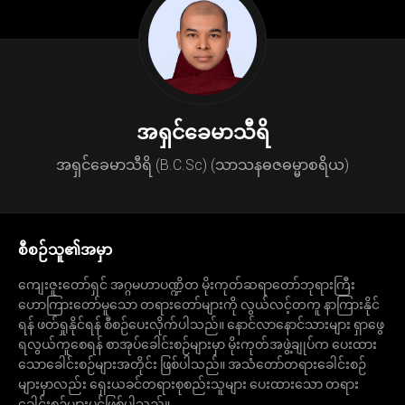
အရှင်ခေမာသီရိ
အရှင်ခေမာသီရိ (B.C.Sc) (သာသနဓဇဓမ္မာစရိယ)
စီစဉ်သူ၏အမှာ
ကျေးဇူးတော်ရှင် အဂ္ဂမဟာပဏ္ဍိတ မိုးကုတ်ဆရာတော်ဘုရား​ကြီး
ဟောကြားတော်မူသော တရားတော်များကို လွယ်​လင့်တကူ နာကြားနိုင်
ရန် ဖတ်ရှုနိုင်ရန် စီစဉ်ပေးလိုက်ပါသည်။ နောင်လာနောင်သားများ ရှာဖွေ
ရလွယ်ကူစေရန် စာအုပ်ခေါင်းစဉ်များမှာ မိုးကုတ်အဖွဲ့ချုပ်က ပေးထား
သောခေါင်းစဉ်များအတိုင်း ဖြစ်ပါသည်။ အသံတော်တရားခေါင်းစဉ်
များမှာလည်း ရှေးယခင်တရားစုစည်းသူများ ပေးထားသော တရား
ခေါင်းစဉ်များပင်ဖြစ်ပါသည်။