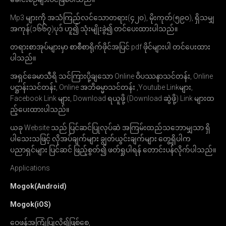
Mp3 များကို အသံကြည်လင်သောတရား(၄၂၀), မိုးကုတ်(၅၉၀), ရှိသမျှ
အကုန်(၁၆၆၇)ပုဒ် ဟူ၍ သုံးမျိုးခွဲ၍ တင်ပေးထားပါသည်။
တရားစာအုပ်များမှာ စာစီစာရိုက်ဖိုင်အ​ပြင် pdf ဖိုင်များပါ တင်ပေးထား
ပါသည်။
အရှင်ခေမာသီရိ သင်ကြားပို့​ချသော Online ဝိပဿနာသင်တန်း, Online
ပဋ္ဌာန်းသင်တန်း, Online အဘိဓမ္မာသင်တန်း ,Youtube Linkများ,
Facebook Link များ, Download ရယူဖို့ (Download ဆွဲဖို့) Link များထ
ည့်ပေးထားပါသည်။
ယခု Website သည် ပြင်ဆင်ပြုလုပ်ဆဲ အကြမ်းထည်သဘောမျှသာ ရှိ
ပါသေးသဖြင့် လိုအပ်ချက်များ ချွတ်ယွင်းချက်များ တွေ့ရှိပါက
ပညာရှင်များ ပြင်ဆင် ဖြည့်စွတ်၍ ဖတ်ရှုပါရန် တောင်းပန်လိုက်ပါသည်။
Applications
Mogok(Android)
Mogok(iOS)
ဝေဖန်အ​ကြုံ​ပြုလို၍ဖြစ်စေ,