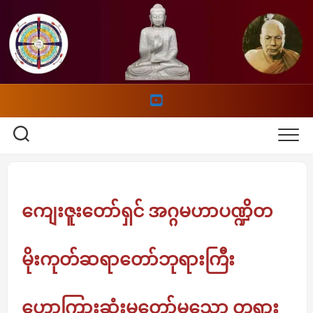
Skip
to
content
ကျေးဇူးတော်ရှင် အဂ္ဂမဟာပဏ္ဍိတ
မိုးကုတ်ဆရာတော်ဘုရားကြီး
ဟောကြားဆုံးမတော်မူသော တရား