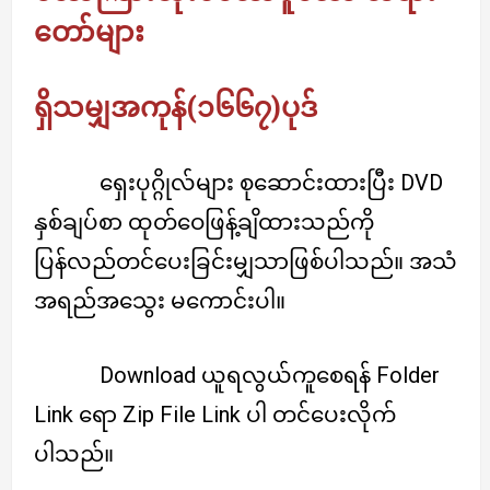
တော်များ
ရှိသမျှအကုန်(၁၆၆၇)ပုဒ်
ရှေးပုဂ္ဂိုလ်များ စုဆောင်းထားပြီး DVD
နှစ်ချပ်စာ ထုတ်ဝေဖြန့်ချိထားသည်ကို ​
ပြန်လည်တင်ပေးခြင်းမျှသာဖြစ်ပါသည်။ အသံ
အရည်အသွေး မကောင်းပါ။
Download ယူရလွယ်ကူစေရန် Folder
Link ရော Zip File Link ပါ တင်ပေးလိုက်
ပါသည်။