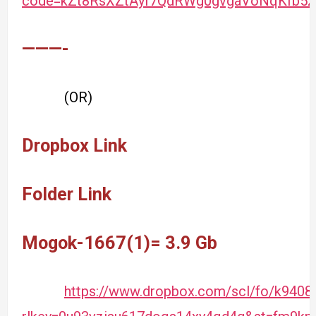
code=kZt8RsXZtAyf7QdRWg0gvgaVoNqKfb5z
———-
(OR)
Dropbox Link
Folder Link
Mogok-1667(1)= 3.9 Gb
https://www.dropbox.com/scl/fo/k9