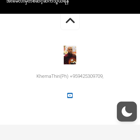
အီးမေလ်းမှတစ်ဆင့်ဆက်သွယ်ရန်
KhemaThiri(Ph) +959425309709,