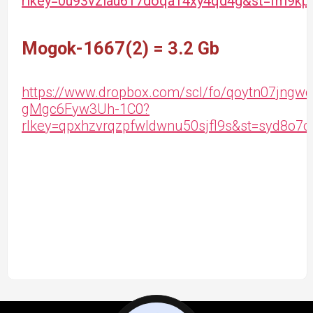
rlkey=0u93vziau617doqa14xy4qd4g&st=fm9kp
Mogok-1667(2) = 3.2 Gb
https://www.dropbox.com/scl/fo/qoytn07jngw
gMgc6Fyw3Uh-1C0?
rlkey=qpxhzvrqzpfwldwnu50sjfl9s&st=syd8o7o