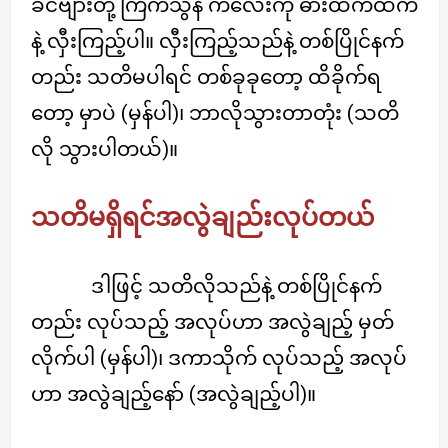
ခင်ဗျားတို့ ကြက်သွန် ကလေးကို ဓားထက်ထက်
နဲ့ လှီးကြည့်ပါ။ လှီးကြည့်သည်နဲ့ တစ်ပြိုင်နက်
တည်း သတိမပါရင် တစ်ခုခုတော့ ထိခိုက်ရ
တော့ မှာပဲ (မှန်ပါ)၊ ဘာလိုသွားတာတုံး (သတိ
လို သွားပါတယ်)။
သတိမရှိရင်အလွဲချည်းလုပ်တယ်
ဒါဖြင့် သတိလိုသည်နဲ့ တစ်ပြိုင်နက်
တည်း လုပ်သည့် အလုပ်ဟာ အလွဲချည့် မှတ်
လိုက်ပါ (မှန်ပါ)၊ ဒကာသိုက် လုပ်သည့် အလုပ်
ဟာ အလွဲချည့်နော် (အလွဲချည့်ပါ)။