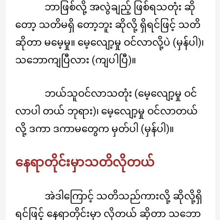
ဘာဖြစ်လို့ အလွဲချည့် ဖြစ်ရသတုံး ဆို
တော့ သတိမရှိ တော့ဘူး ဆိုလို့ ရှိရင်ဖြင့် သတိ
ဆိုတာ မမေ့မှု။ မေ့လျော့မှု ဝင်လာလို့ပဲ (မှန်ပါ)၊
သဘောကျပြီလား (ကျပါပြီ)။
ဘယ်သူဝင်လာသတုံး (မေ့လျော့မှု ဝင်
လာပါ တယ် ဘုရား)၊ မေ့လျော့မှု ဝင်လာတယ်
လို့ ဒကာ ဒကာမတွေက မှတ်ပါ (မှန်ပါ)။
နေရာတိုင်းမှာသတိလိုတယ်
အဲဒါကြောင့် သတိသည်ကားလို့ ဆိုလို့ရှိ
ရင်ဖြင့် နေရာတိုင်းမှာ လိုတယ် ဆိုတာ သဘော