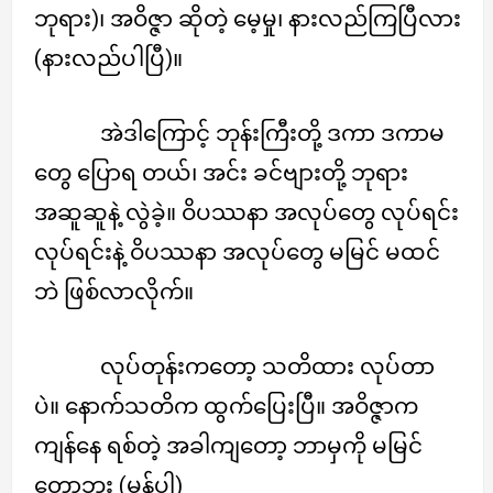
ဘုရား)၊ အဝိဇ္ဇာ ဆိုတဲ့ မေ့မှု၊ နားလည်ကြပြီလား
(နားလည်ပါပြီ)။
အဲဒါကြောင့် ဘုန်းကြီးတို့ ဒကာ ဒကာမ
တွေ ပြောရ တယ်၊ အင်း ခင်ဗျားတို့ ဘုရား
အဆူဆူနဲ့ လွဲခဲ့။ ဝိပဿနာ အလုပ်တွေ လုပ်ရင်း
လုပ်ရင်းနဲ့ ဝိပဿနာ အလုပ်တွေ မမြင် မထင်
ဘဲ ဖြစ်လာလိုက်။
လုပ်တုန်းကတော့ သတိထား လုပ်တာ
ပဲ။ နောက်သတိက ထွက်ပြေးပြီ။ အဝိဇ္ဇာက
ကျန်နေ ရစ်တဲ့ အခါကျတော့ ဘာမှကို မမြင်
တော့ဘူး (မှန်ပါ)