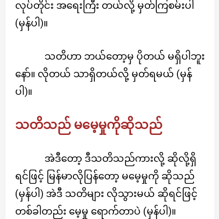
လုပ်တိုင်း အရေးကြီး တယ်လို့ မှတ်ကြစမ်းပါ
(မှန်ပါ)။
သတိဟာ ဘယ်တော့မှ ပိုတယ် မရှိပါဘူး
နော်။ လိုတယ် သာရှိတယ်လို့ မှတ်ရမယ် (မှန်
ပါ)။
သတိသည် မမေ့မှုကိုဆိုသည်
အဲဒီတော့ ဒီသတိသည်ကားလို့ ဆိုလို့ရှိ
ရင်ဖြင့် မြန်မာလိုပြန်တော့ မမေ့မှုကို ဆိုသည်
(မှန်ပါ) အဲဒီ သတိများ လိုသွားမယ် ဆိုရင်ဖြင့်
တစ်ခါတည်း မေ့မှု ရောက်တာပဲ (မှန်ပါ)။