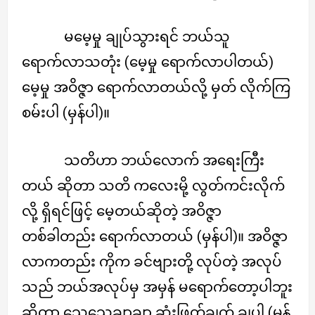
မမေ့မှု ချုပ်သွားရင် ဘယ်သူ
ရောက်လာသတုံး (မေ့မှု ရောက်လာပါတယ်)
မေ့မှု အဝိဇ္ဇာ ရောက်လာတယ်လို့ မှတ် လိုက်ကြ
စမ်းပါ (မှန်ပါ)။
သတိဟာ ဘယ်လောက် အရေးကြီး
တယ် ဆိုတာ သတိ ကလေးမို့ လွတ်ကင်းလိုက်
လို့ ရှိရင်ဖြင့် မေ့တယ်ဆိုတဲ့ အဝိဇ္ဇာ
တစ်ခါတည်း ရောက်လာတယ် (မှန်ပါ)။ အဝိဇ္ဇာ
လာကတည်း ကိုက ခင်ဗျားတို့ လုပ်တဲ့ အလုပ်
သည် ဘယ်အလုပ်မှ အမှန် မရောက်တော့ပါဘူး
ဆိုတာ သေသေချာချာ ဆုံးဖြတ်ချက် ချပါ (မှန်