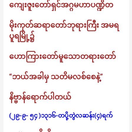
ကျေးဇူးတော်ရှင်အဂ္ဂမဟာပဏ္ဍိတ
မိုးကုတ်ဆရာတော်ဘုရားကြီး အမရ
ပူရမြို့၌
ဟောကြားတော်မူသောတရားတော်
“ဘယ်အခါမှ သတိမလစ်စေနဲ့”
နိဗ္ဗာန်ရောက်ပါတယ်
(၂၉-၉- ၅၄ )၁၃၁၆-တပို့တွဲလဆန်း(၄)ရက်