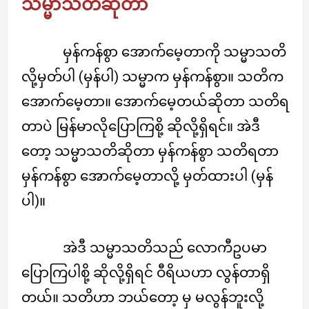
သမ္မာသတိဆိုတာ
မှန်ကန်စွာ အောက်မေ့တာကို သမ္မာသတိ
လို့မှတ်ပါ (မှန်ပါ) သမ္မာက မှန်ကန်စွာ။ သတိက
အောက်မေ့တာ။ အောက်မေ့တယ်ဆိုတာ သတိရ
တာပဲ မြန်မာလိုပြောကြစို့ ဆိုလို့ရှိရင်။ အဲဒီ
တော့ သမ္မာသတိဆိုတာ မှန်ကန်စွာ သတိရတာ
မှန်ကန်စွာ အောက်မေ့တာလို့ မှတ်ထားပါ (မှန်
ပါ)။
အဲဒီ သမ္မာသတိသည် လောကီဥပမာ
ပြောကြပါစို့ ဆိုလို့ရှိရင် ဝီရိယဟာ လွန်တာရှိ
တယ်။ သတိဟာ ဘယ်တော့ မှ မလွန်ဘူးလို့