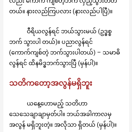
လည်း ကောက် ကျစ်တဲ့ဘက် လှည့်သွားတတ်
တယ်။ နားလည်ကြပလား (နားလည်ပါပြီ)။
ဝီရိယလွန်ရင် ဘယ်သွားမယ် (ဥဒ္ဓစ္စ
ဘက် သွားပါ တယ်)။ ပညာလွန်ရင်
(ကောက်ကျစ်တဲ့ ဘက်သွားပါတယ်) – သမာဓိ
လွန်ရင် ထိနမိဒ္ဓဘက်သွားပြီ (မှန်ပါ)။
သတိကတော့အလွန်မရှိဘူး
ယနေ့ဟောမည့် သတိဟာ
သေသေချာချာမှတ်ပါ။ ဘယ်အခါကာလမှ
အလွန် မရှိဘူးတဲ့။ အလိုသာ ရှိတယ် (မှန်ပါ)။