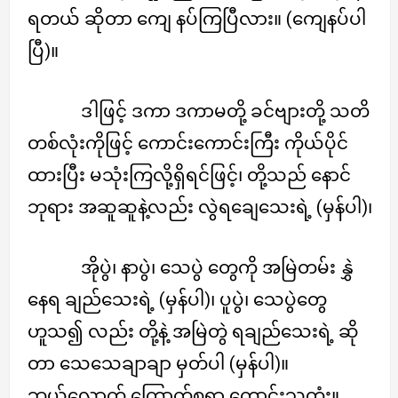
ရတယ် ဆိုတာ ကျေ နပ်ကြပြီလား။ (ကျေနပ်ပါ
ပြီ)။
ဒါဖြင့် ဒကာ ဒကာမတို့ ခင်ဗျားတို့ သတိ
တစ်လုံးကိုဖြင့် ကောင်းကောင်းကြီး ကိုယ်ပိုင်
ထားပြီး မသုံးကြလို့ရှိရင်ဖြင့်၊ တို့သည် နောင်
ဘုရား အဆူဆူနဲ့လည်း လွဲရချေသေးရဲ့ (မှန်ပါ)၊
အိုပွဲ၊ နာပွဲ၊ သေပွဲ တွေကို အမြဲတမ်း နွှဲ
နေရ ချည်သေးရဲ့ (မှန်ပါ)၊ ပူပွဲ၊ သေပွဲတွေ
ဟူသ၍ လည်း တို့နဲ့ အမြဲတွဲ ရချည်သေးရဲ့ ဆို
တာ သေသေချာချာ မှတ်ပါ (မှန်ပါ)။
ဘယ်လောက် ကြောက်စရာ ကောင်းသတုံး။