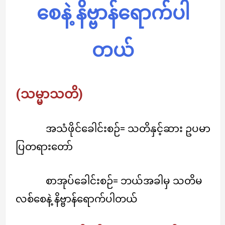
စေနဲ့ နိဗ္ဗာန်ရောက်ပါ
တယ်
(သမ္မာသတိ)
အသံဖိုင်ခေါင်းစဉ်= သတိနှင့်ဆား ဥပမာ
ပြတရားတော်
စာအုပ်ခေါင်းစဉ်= ဘယ်အခါမှ သတိမ
လစ်စေနဲ့ နိဗ္ဗာန်ရောက်ပါတယ်