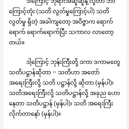
ဒါကြောင့် ဘုရားအဆူဆူနဲ့ လွဲတာ ဘာ
ကြောင့်တုံး (သတိ လွတ်မှုကြောင့်ပါ) သတိ
လွတ်မှု ရှိတဲ့ အခါကျတော့ အဝိဇ္ဇာက ရောက်
ရောက် ရောက်ရောက်ပြီး သကာလ လာတော့
တယ်။
ဒါ့ကြောင့် ဘုန်းကြီးတို့ ဒကာ ဒကာမတွေ
သတိပဋ္ဌာန်ဆိုတာ – သတိဟာ အတော်
အရေးကြီးလို့ သတိ ပဋ္ဌာန်လို့ ဆိုတာ (မှန်ပါ)၊
သတိအရေးကြီးလို့ သတိပဋ္ဌာန်လို့ အခုည ဟော
နေတာ သတိပဋ္ဌာန် (မှန်ပါ)၊ သတိ အရေးကြီး
လိုက်တာနော် (မှန်ပါ)။