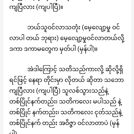
ကျပြီလား (ကျပါပြီ)။
ဘယ်သူဝင်လာသတုံး (မေ့လျော့မှု ဝင်
လာပါ တယ် ဘုရား) မေ့လျော့မှုဝင်လာတယ်လို့
ဒကာ ဒကာမတွေက မှတ်ပါ (မှန်ပါ)။
အဲဒါကြောင့် သတိသည်ကားလို့ ဆိုလို့ရှိ
ရင်ဖြင့် နေရာ တိုင်းမှာ လိုတယ် ဆိုတာ သဘော
ကျပြီလား (ကျပါပြီ) သူလစ်သွားသည်နဲ့
တစ်ပြိုင်နက်တည်း၊ သတိကလေး မပါသည် နဲ့
တစ်ပြိုင် နက်တည်း၊ သတိကလေး ငုတ်သည်နဲ့
တစ်ပြိုင်နက် တည်း အဝိဇ္ဇာ ဝင်လာတာပဲ (မှန်
ပါ)