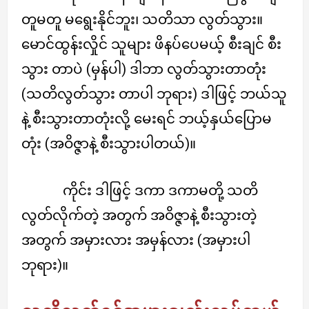
တူမတူ မရွေးနိုင်ဘူး၊ သတိသာ လွတ်သွား။
မောင်ထွန်းလှိုင် သူများ ဖိနပ်ပေမယ့် စီးချင် စီး
သွား တာပဲ (မှန်ပါ) ဒါဘာ လွတ်သွားတာတုံး
(သတိလွတ်သွား တာပါ ဘုရား) ဒါဖြင့် ဘယ်သူ
နဲ့ စီးသွားတာတုံးလို့ မေးရင် ဘယ့်နှယ်ပြောမ
တုံး (အဝိဇ္ဇာနဲ့ စီးသွားပါတယ်)။
ကိုင်း ဒါဖြင့် ဒကာ ဒကာမတို့ သတိ
လွတ်လိုက်တဲ့ အတွက် အဝိဇ္ဇာနဲ့ စီးသွားတဲ့
အတွက် အမှားလား အမှန်လား (အမှားပါ
ဘုရား)။