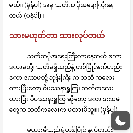
မယ်။ (မှန်ပါ) အခု သတိက ပိုအရေးကြီးနေ
တယ် (မှန်ပါ)။
သားမဟုတ်တာ သားလုပ်တယ်
သတိကပိုအရေးကြီးလာနေတယ် ဒကာ
ဒကာမတို့၊ သတိမရှိသည်နဲ့ တစ်ပြိုင်နက်တည်း
ဒကာ ဒကာမတို့ ဘုန်းကြီး က သတိ ကလေး
ထားပြီးတော့ ဝိပဿနာရှုကြ၊ သတိကလေး
ထားပြီး ဝိပဿနာရှုကြ ဆိုတော့ ဒကာ ဒကာမ
တွေက သတိကလေးက မထားမိဘူး။ (မှန်ပါ)
မထားမိသည်နဲ့ တစ်ပြိုင် နက်တည်း