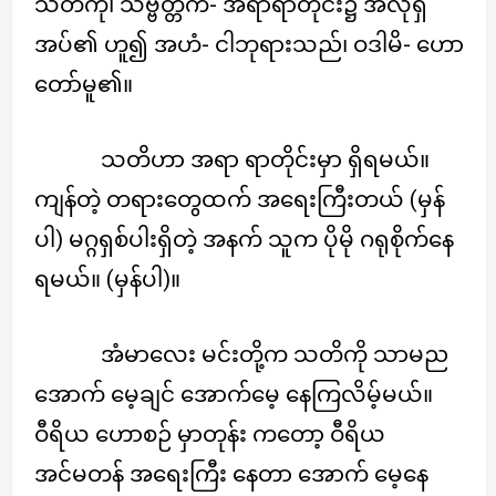
သတိကို၊ သဗ္ဗတ္တိကံ- အရာရာတိုင်း၌ အလိုရှိ
အပ်၏ ဟူ၍ အဟံ- ငါဘုရားသည်၊ ဝဒါမိ- ဟော
တော်မူ၏။
သတိဟာ အရာ ရာတိုင်းမှာ ရှိရမယ်။
ကျန်တဲ့ တရားတွေထက် အရေးကြီးတယ် (မှန်
ပါ) မဂ္ဂရှစ်ပါးရှိတဲ့ အနက် သူက ပိုမို ဂရုစိုက်နေ
ရမယ်။ (မှန်ပါ)။
အံမာလေး မင်းတို့က သတိကို သာမည
အောက် မေ့ချင် အောက်မေ့ နေကြလိမ့်မယ်။
ဝီရိယ ဟောစဉ် မှာတုန်း ကတော့ ဝီရိယ
အင်မတန် အရေးကြီး နေတာ အောက် မေ့နေ