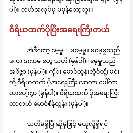
ပါ)။ ဘယ်အလုပ်မှ မမှန်တော့ဘူး။
ဝီရိယထက်ပိုပြီးအရေးကြီးတယ်
အဲဒီတော့ မေ့မှု – မမေ့မှု။ မမေ့မှုသည်
ဒကာ ဒကာမ တွေ သတိ (မှန်ပါ)။ မေ့မှုသည်
အဝိဇ္ဇာ (မှန်ပါ)။ ကိုင်း မောင်ထွန်းလှိုင်တို့၊ မင်း
တို့ ဝီရိယထက် ပိုအရေးကြီး လာတာ ပေါ်လာ
တာပေါ့ကွာ (မှန်ပါ)။ ဝီရိယထက် ပိုအရေးကြီး
လာတယ် မောင်စိန်ထွန်း (မှန်ပါ)။
သတိမရှိပြီ ဆိုမှဖြင့် မယုံလို့ရှိရင်