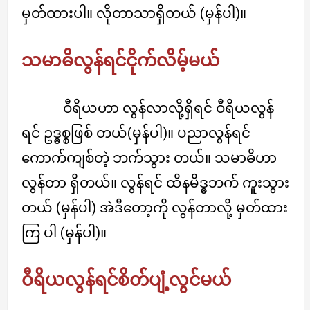
မှတ်ထားပါ။ လိုတာသာရှိတယ် (မှန်ပါ)။
သမာဓိလွန်ရင်ငိုက်လိမ့်မယ်
ဝီရိယဟာ လွန်လာလို့ရှိရင် ဝီရိယလွန်
ရင် ဥဒ္ဓစ္စဖြစ် တယ်(မှန်ပါ)။ ပညာလွန်ရင်
ကောက်ကျစ်တဲ့ ဘက်သွား တယ်။ သမာဓိဟာ
လွန်တာ ရှိတယ်။ လွန်ရင် ထိနမိဒ္ဓဘက် ကူးသွား
တယ် (မှန်ပါ) အဲဒီတော့ကို လွန်တာလို့ မှတ်ထား
ကြ ပါ (မှန်ပါ)။
ဝီရိယလွန်ရင်စိတ်ပျံ့လွင်မယ်