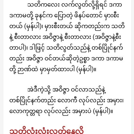
သတိကလေး လက်လွတ်လို့ရှိရင် ဒကာ
ဒကာမတို့ ခုနင်က ပြောတဲ့ ဖိနပ်တောင် မှားစီး
တယ် (မှန်ပါ)၊ မှားစီးတယ် ဆိုကတည်းက သတိ
နဲ့ စီးတာလား အဝိဇ္ဇာနဲ့ စီးတာလား (အဝိဇ္ဇာနဲ့စီး
တာပါ)၊ ဒါဖြင့် သတိလွတ်သည်နဲ့ တစ်ပြိုင်နက်
တည်း အဝိဇ္ဇာ ဝင်တယ်ဆိုတဲ့ဥစ္စာ ဒကာ ဒကာမ
တို့ ဉာဏ်ထဲ မှာမှတ်ထားပါ (မှန်ပါ)။
အဲဒီကဲ့သို့ အဝိဇ္ဇာ ဝင်လာသည်နဲ့
တစ်ပြိုင်နက်တည်း လောကီ လုပ်လည်း အမှား၊
လောကုတ္တရာ လုပ်လည်း အမှားပဲ (မှန်ပါ)။
သတိလုံးလုံးလွတ်နေလို့