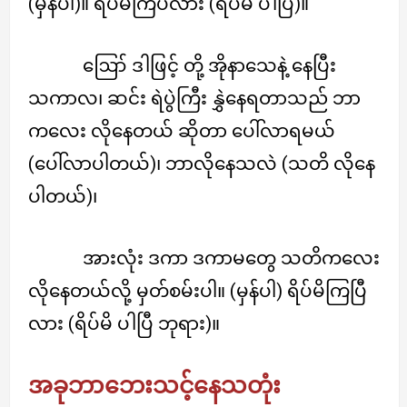
(မှန်ပါ)။ ရိပ်မိကြပလား (ရိပ်မိ ပါပြီ)။
ဪ ဒါဖြင့် တို့ အိုနာသေနဲ့ နေပြီး
သကာလ၊ ဆင်း ရဲပွဲကြီး နွှဲနေရတာသည် ဘာ
ကလေး လိုနေတယ် ဆိုတာ ပေါ်လာရမယ်
(ပေါ်လာပါတယ်)၊ ဘာလိုနေသလဲ (သတိ လိုနေ
ပါတယ်)၊
အားလုံး ဒကာ ဒကာမတွေ သတိကလေး
လိုနေတယ်လို့ မှတ်စမ်းပါ။ (မှန်ပါ) ရိပ်မိကြပြီ
လား (ရိပ်မိ ပါပြီ ဘုရား)။
အခုဘာဘေးသင့်နေသတုံး