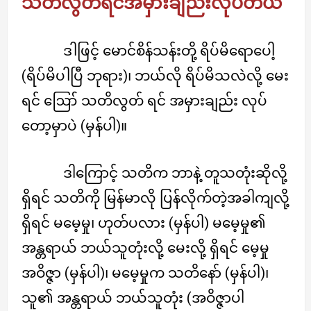
သတိလွတ်ရင်အမှားချည်းလုပ်တယ်
ဒါဖြင့် မောင်စိန်သန်းတို့ ရိပ်မိရောပေါ့
(ရိပ်မိပါပြီ ဘုရား)၊ ဘယ်လို ရိပ်မိသလဲလို့ မေး
ရင် ဪ သတိလွတ် ရင် အမှားချည်း လုပ်
တော့မှာပဲ (မှန်ပါ)။
ဒါကြောင့် သတိက ဘာနဲ့ တူသတုံးဆိုလို့
ရှိရင် သတိကို မြန်မာလို ပြန်လိုက်တဲ့အခါကျလို့
ရှိရင် မမေ့မှု၊ ဟုတ်ပလား (မှန်ပါ) မမေ့မှု၏
အန္တရာယ် ဘယ်သူတုံးလို့ မေးလို့ ရှိရင် မေ့မှု
အဝိဇ္ဇာ (မှန်ပါ)၊ မမေ့မှုက သတိနော် (မှန်ပါ)၊
သူ၏ အန္တရာယ် ဘယ်သူတုံး (အဝိဇ္ဇာပါ