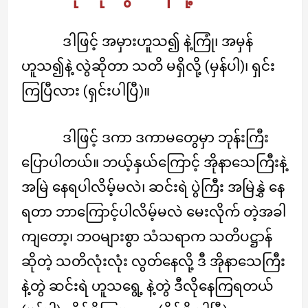
ဒါဖြင့် အမှားဟူသ၍ နဲ့ကြုံ၊ အမှန်
ဟူသ၍နဲ့ လွဲဆိုတာ သတိ မရှိလို့ (မှန်ပါ)၊ ရှင်း
ကြပြီလား (ရှင်းပါပြီ)။
ဒါဖြင့် ဒကာ ဒကာမတွေမှာ ဘုန်းကြီး
ပြောပါတယ်။ ဘယ့်နှယ်ကြောင့် အိုနာသေကြီးနဲ့
အမြဲ နေရပါလိမ့်မလဲ၊ ဆင်းရဲ ပွဲကြီး အမြဲနွှဲ နေ
ရတာ ဘာကြောင့်ပါလိမ့်မလဲ မေးလိုက် တဲ့အခါ
ကျတော့၊ ဘဝများစွာ သံသရာက သတိပဋ္ဌာန်
ဆိုတဲ့ သတိလုံးလုံး လွတ်နေလို့ ဒီ အိုနာသေကြီး
နဲ့တွဲ ဆင်းရဲ ဟူသရွေ့ နဲ့တွဲ ဒီလိုနေကြရတယ်