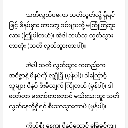
သတိလွတ်ပကော သတိလွတ်လို့ ရှိရင်
ဖြင့် ဖိနပ်မှား တာတွေ ခင်ဗျားတို့ မကြုံကြဘူး
လား (ကြုံပါတယ်)၊ အဲဒါ ဘယ်သူ လွတ်သွား
တာတုံး (သတိ လွတ်သွားတာပါ)။
အဲဒါ သတိ လွတ်သွား ကတည်းက
အဝိဇ္ဇာနဲ့ ဖိနပ်ကို လျှိုပြီ (မှန်ပါ)၊ ဒါကြောင့်
သူများ ဖိနပ် စီးမိလျက် ကြုံတယ် (မှန်ပါ)၊ ဒါ
တော်တာ မတော်တာတောင် မသိသေးဘူး သတိ
လွတ်နေလို့ရှိရင် စီးသာသွားတာပဲ (မှန်ပါ)၊
ကိုယ်စီး နေကျ ဖိနပ်တောင် ခြေခွင်ကျ၊