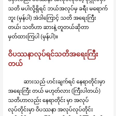
သတိ မပါလို့ရှိရင် ဘယ်အလုပ်မှ ခရီး မရောက်
ဘူး (မှန်ပါ) အဲဒါကြောင့် သတိ အရေးကြီး
တယ်၊ သတိဟာ ဆားနဲ့ တူတယ်ဆိုတာ
မှတ်ထားကြပါ (မှန်ပါ)။
ဝိပဿနာလုပ်ရင်သတိအရေးကြီး
တယ်
ဆားသည် ဟင်းချက်ရင် နေရာတိုင်းမှာ
အရေးကြီး တယ် မဟုတ်လား (ကြီးပါတယ်)
သတိဟာလည်း နေရာတိုင်း မှာ အလုပ်
လုပ်တိုင်းမှာ ဝိပဿနာ အလုပ်လုပ်တိုင်း