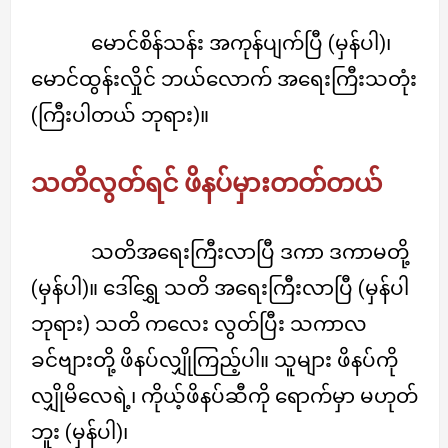
မောင်စိန်သန်း အကုန်ပျက်ပြီ (မှန်ပါ)၊
မောင်ထွန်းလှိုင် ဘယ်လောက် အရေးကြီးသတုံး
(ကြီးပါတယ် ဘုရား)။
သတိလွတ်ရင် ဖိနပ်မှားတတ်တယ်
သတိအရေးကြီးလာပြီ ဒကာ ဒကာမတို့
(မှန်ပါ)။ ဒေါ်ရွှေ သတိ အရေးကြီးလာပြီ (မှန်ပါ
ဘုရား) သတိ ကလေး လွတ်ပြီး သကာလ
ခင်ဗျားတို့ ဖိနပ်လျှိုကြည့်ပါ။ သူများ ဖိနပ်ကို
လျှိုမိလေရဲ့၊ ကိုယ့်ဖိနပ်ဆီကို ရောက်မှာ မဟုတ်
ဘူး (မှန်ပါ)၊