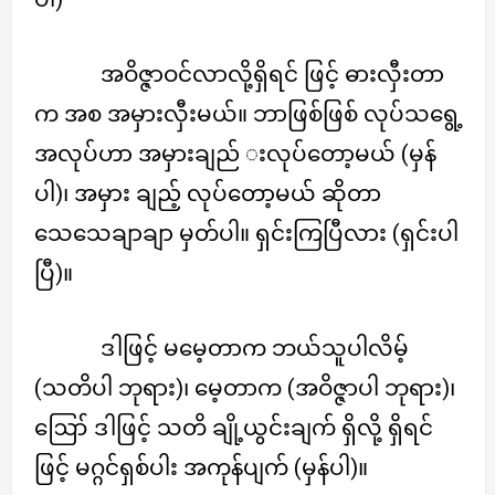
အဝိဇ္ဇာဝင်လာလို့ရှိရင် ဖြင့် ဓားလှီးတာ
က အစ အမှားလှီးမယ်။ ဘာဖြစ်ဖြစ် လုပ်သရွေ့
အလုပ်ဟာ အမှားချည် းလုပ်တော့မယ် (မှန်
ပါ)၊ အမှား ချည့် လုပ်တော့မယ် ဆိုတာ
သေသေချာချာ မှတ်ပါ။ ရှင်းကြပြီလား (ရှင်းပါ
ပြီ)။
ဒါဖြင့် မမေ့တာက ဘယ်သူပါလိမ့်
(သတိပါ ဘုရား)၊ မေ့တာက (အဝိဇ္ဇာပါ ဘုရား)၊
ဪ ဒါဖြင့် သတိ ချို့ယွင်းချက် ရှိလို့ ရှိရင်
ဖြင့် မဂ္ဂင်ရှစ်ပါး အကုန်ပျက် (မှန်ပါ)။