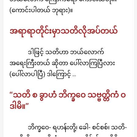
(ကောင်းပါတယ် ဘုရား)။
အရာရာတိုင်းမှာသတိလိုအပ်တယ်
ဒါဖြင့် သတိဟာ ဘယ်လောက်
အရေးကြီးတယ် ဆိုတာ ပေါ်လာကြပြီလား
(ပေါ်လာပါပြီ) ဒါကြောင့် …
‘‘သတိ စ ခွာဟံ ဘိက္ခဝေ သဗ္ဗတ္တိကံ ဝ
ဒါမိ။’’
ဘိက္ခဝေ- ရဟန်းတို့၊ ခေါ- စင်စစ်၊ သတိ-