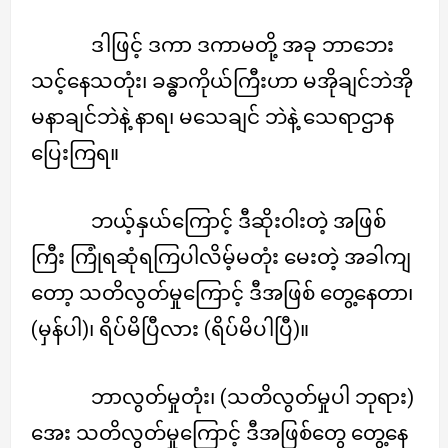
ဒါဖြင့် ဒကာ ဒကာမတို့ အခု ဘာဘေး
သင့်နေသတုံး၊ ခန္ဓာကိုယ်ကြီးဟာ မအိုချင်ဘဲအို
မနာချင်ဘဲနဲ့ နာရ၊ မသေချင် ဘဲနဲ့ သေရာဌာန
ပြေးကြရ။
ဘယ့်နှယ်ကြောင့် ဒီဆိုးဝါးတဲ့ အဖြစ်
ကြီး ကြုံရဆုံရကြပါလိမ့်မတုံး မေးတဲ့ အခါကျ
တော့ သတိလွတ်မှုကြောင့် ဒီအဖြစ် တွေ့နေတာ၊
(မှန်ပါ)၊ ရိပ်မိပြီလား (ရိပ်မိပါပြီ)။
ဘာလွတ်မှုတုံး၊ (သတိလွတ်မှုပါ ဘုရား)
အေး သတိလွတ်မှုကြောင့် ဒီအဖြစ်တွေ တွေ့နေ