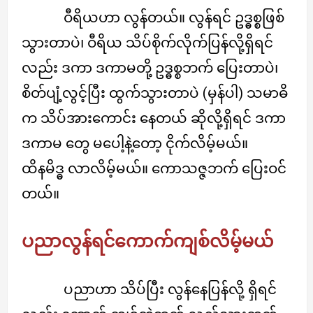
ဝီရိယဟာ လွန်တယ်။ လွန်ရင် ဥဒ္ဓစ္စဖြစ်
သွားတာပဲ၊ ဝီရိယ သိပ်စိုက်လိုက်ပြန်လို့ရှိရင်
လည်း ဒကာ ဒကာမတို့ ဥဒ္ဓစ္စဘက် ပြေးတာပဲ၊
စိတ်ပျံ့လွင့်ပြီး ထွက်သွားတာပဲ (မှန်ပါ) သမာဓိ
က သိပ်အားကောင်း နေတယ် ဆိုလို့ရှိရင် ဒကာ
ဒကာမ တွေ မပေါ့နဲ့တော့ ငိုက်လိမ့်မယ်။
ထိနမိဒ္ဓ လာလိမ့်မယ်။ ကောသဇ္ဇဘက် ပြေးဝင်
တယ်။
ပညာလွန်ရင်ကောက်ကျစ်လိမ့်မယ်
ပညာဟာ သိပ်ပြီး လွန်နေပြန်လို့ ရှိရင်