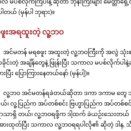
မပစ်လိုက်ကြပါနဲ့ ဆိုတာ ဘုန်းကြီးများ မေတ္တာရှေ့ထ
ါတယ် (မှန်ပါ ဘုရား)။
ဖူးအရထူးတဲ့ လူ့ဘဝ
အင်မတန် မရစဖူး အထူးတဲ့ လူ့ဘဝကြီးကို အလွဲ သုံးစာ
ိုင်းတဲ့ အချိန်တွေနဲ့ ဖြုန်းပြီး သကာလ မပစ်လိုက်ပါနဲ
ားပြီး ပြောကြားနေတယ်နော် (မှန်ပါ့)။
လူ့ဘဝ အင်မတန်ရခဲတယ်ဆိုတာ ဒကာ ဒကာမ တွေ သိပ
မယ်၊ လူ့ပြည်က အပ်တစ်စင်း ဗြဟ္မာပြည်က အပ်တစ်စင်
ရာသာရှိ တယ်၊ လူ့ဘဝရဖို့က ဒါ့ထက် ခဲယဉ်းသေးတယ် 
ဲ အားထုတ်ပြီး သကာလ လူ့ဘဝရရပါလို၏ ဆိုတဲ့ ဒါန, 