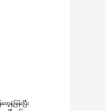
ွေနဲ့ဖြန်းပြီး