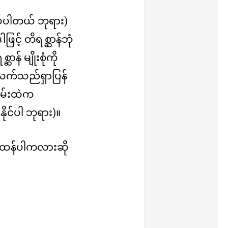
်ပါတယ် ဘုရား)
ြင့် တိရစ္ဆာန်ဘုံ
န် မျိုးစုံကို
လက်သည်ရှာပြန်
ဝမ်းထဲက
နိုင်ပါ ဘုရား)။
ထန်ပါကလားဆို