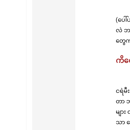
(ပေါ်ပ
လဲ ဘယ်
တွေက 
ကိ
ငရဲမီ
တာ ဘ
များ 
သာ အေ