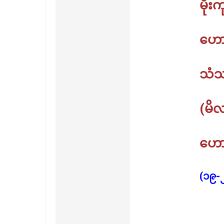
မိုး
ဟော
သံသ
(မိ
ဟော
(၁၉-