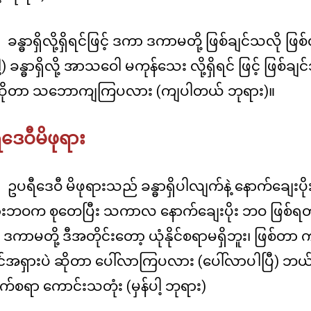
ခန္ဓာရှိလို့ရှိရင်ဖြင့် ဒကာ ဒကာမတို့ ဖြစ်ချင်သလို ဖြစ
ါ့) ခန္ဓာရှိလို့ အာသဝေါ မကုန်သေး လို့ရှိရင် ဖြင့် ဖြစ်ချ
ိုတာ သဘောကျကြပလား (ကျပါတယ် ဘုရား)။
ဒေဝီမိဖုရား
ဥပရီဒေဝီ မိဖုရားသည် ခန္ဓာရှိပါလျက်နဲ့ နောက်ချေးပို
ရားဘဝက စုတေပြီး သကာလ နောက်ချေးပိုး ဘဝ ဖြစ်ရ
ဒကာမတို့ ဒီအတိုင်းတော့ ယုံနိုင်စရာမရှိဘူး၊ ဖြစ်တာ 
အရှားပဲ ဆိုတာ ပေါ်လာကြပလား (ပေါ်လာပါပြီ) ဘ
်စရာ ကောင်းသတုံး (မှန်ပါ့ ဘုရား)