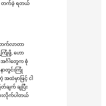
ာ တက်ခဲ့ ရတယ်
ို တက်လာတာ
ုံဖို့, ဟော
အင်္ဂါတွေက စုံ
တွင်းကြုံ
့ အထဲမှာဖြင့် ငါ
တ်ချက် ချပြီး
ေးလိုက်ပါတယ်