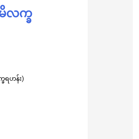
မိလက္ခ
န်း
္ခရဟန်း)