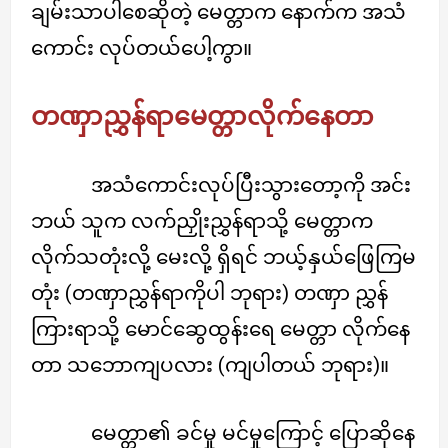
ချမ်းသာပါစေဆိုတဲ့ မေတ္တာက နောက်က အသံ
ကောင်း လုပ်တယ်ပေါ့ကွာ။
တဏှာညွှန်ရာမေတ္တာလိုက်နေတာ
အသံကောင်းလုပ်ပြီးသွားတော့ကို အင်း
ဘယ် သူက လက်ညှိုးညွှန်ရာသို့ မေတ္တာက
လိုက်သတုံးလို့ မေးလို့ ရှိရင် ဘယ့်နှယ်ဖြေကြမ
တုံး (တဏှာညွှန်ရာကိုပါ ဘုရား) တဏှာ ညွှန်
ကြားရာသို့ မောင်ဆွေထွန်းရေ မေတ္တာ လိုက်နေ
တာ သဘောကျပလား (ကျပါတယ် ဘုရား)။
မေတ္တာ၏ ခင်မှု မင်မှုကြောင့် ပြောဆိုနေ