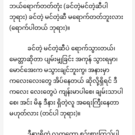
ဘယ်ရောက်တတ်တုံး (ခင်တဲ့မင်တဲ့ဆီပါ
ဘုရား) ခင်တဲ့ မင်တဲ့ဆီ မရောက်တတ်ဘူးလား
(ရောက်ပါတယ် ဘုရား)။
ခင်တဲ့ မင်တဲ့ဆီပဲ ရောက်သွားတယ်၊
မေတ္တာဆိုတာ ပျမ်းမျှခြင်း အကုန် သွားရမှာ၊
မောင်အေးက မသွားချင်ဘူးကွ၊ အနားမှာ
ကလေးလေးတွေ အိပ်နေတယ် ဆိုလို့ရှိရင် ဒီ
ကလေး လေးတွေပဲ ကျန်းမာပါစေ၊ ချမ်းသာပါ
စေ၊ အင်း မိနု ဒီနား ရှိတဲ့လူ အရေးကြီးနေတာ
မဟုတ်လား (တင်ပါ ဘုရား)။
ဒီနားရှိတဲ့ လူကတော့ စဉ်းစားကြည့်ပါ