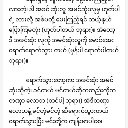
လားတဲ့၊ ဒါ အခင် ဆုံးလူ အမင်ဆုံးလူမှ ဟုတ်ပါ
ရဲ့ လားလို့ အစ်မတို့ မေးကြည့်ရင် ဘယ့်နှယ်
ပြောကြမတုံး (ဟုတ်ပါတယ် ဘုရား)။ အဲတော့
ဒီ အခင်ဆုံး လူကို အမင်ဆုံးလူကို မောင်အေး
ရောက်ရောက်သွား တယ် (မှန်ပါ ရောက်ပါတယ်
ဘုရား)။
ရောက်သွားတော့ကာ အခင်ဆုံး အမင်
ဆုံးဆိုတဲ့၊ ခင်တယ် မင်တယ်ဆိုကတည်းကိုက
တဏှာ လောဘ (တင်ပါ့ ဘုရား) အဲဒီတဏှာ
လောဘနဲ့ ခင်တဲ့မင်တဲ့ ဆီရောက်သွားတယ်
ရောက်သွားပြီး မင်းတို့က ကျန်းမာပါစေ၊