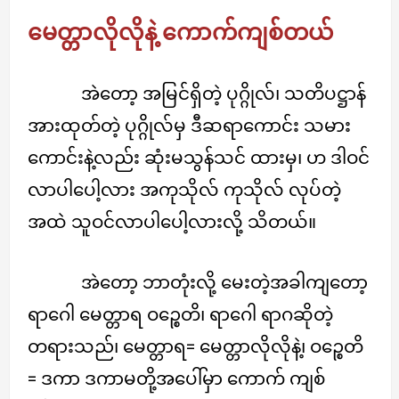
မေတ္တာလိုလိုနဲ့ ကောက်ကျစ်တယ်
အဲတော့ အမြင်ရှိတဲ့ ပုဂ္ဂိုလ်၊ သတိပဋ္ဌာန်
အားထုတ်တဲ့ ပုဂ္ဂိုလ်မှ ဒီဆရာကောင်း သမား
ကောင်းနဲ့လည်း ဆုံးမသွန်သင် ထားမှ၊ ဟ ဒါဝင်
လာပါပေါ့လား အကုသိုလ် ကုသိုလ် လုပ်တဲ့
အထဲ သူဝင်လာပါပေါ့လားလို့ သိတယ်။
အဲတော့ ဘာတုံးလို့ မေးတဲ့အခါကျတော့
ရာဂေါ မေတ္တာရ ဝဉ္စေတိ၊ ရာဂေါ ရာဂဆိုတဲ့
တရားသည်၊ မေတ္တာရ= မေတ္တာလိုလိုနဲ့၊ ဝဉ္စေတိ
= ဒကာ ဒကာမတို့အပေါ်မှာ ကောက် ကျစ်