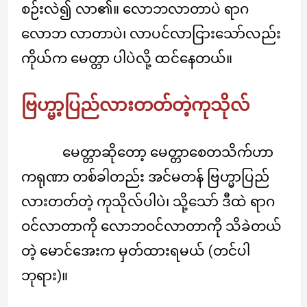
စဉ်းလဲ၍ လာ၏။ လောဘလာတာပဲ ရာဂ
လောဘ လာတာပဲ၊ လာပင်လာငြားသော်လည်း
ကိုယ်က မေတ္တာ ပါပဲလို့ ထင်နေတယ်။
ဗြဟ္မာ့ပြည်လားတတ်တဲ့ကုသိုလ်
မေတ္တာဆိုတော့ မေတ္တာစေတသိက်ဟာ
ကရုဏာ တစ်ခါတည်း အင်မတန် ဗြဟ္မာပြည်
လားတတ်တဲ့ ကုသိုလ်ပါပဲ၊ သို့သော် ဒီထဲ ရာဂ
ဝင်လာတာကို လောဘဝင်လာတာကို သိခဲတယ်
တဲ့ မောင်အေးက မှတ်ထားရမယ် (တင်ပါ
ဘုရား)။