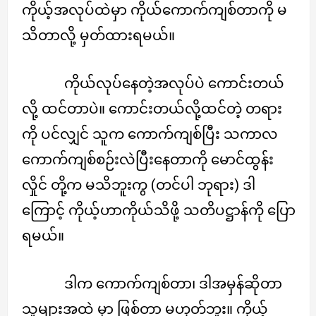
ကိုယ့်အလုပ်ထဲမှာ ကိုယ်ကောက်ကျစ်တာကို မ
သိတာလို့ မှတ်ထားရမယ်။
ကိုယ်လုပ်နေတဲ့အလုပ်ပဲ ကောင်းတယ်
လို့ ထင်တာပဲ။ ကောင်းတယ်လို့ထင်တဲ့ တရား
ကို ပင်လျှင် သူက ကောက်ကျစ်ပြီး သကာလ
ကောက်ကျစ်စဉ်းလဲပြီးနေတာကို မောင်ထွန်း
လှိုင် တို့က မသိဘူးကွ (တင်ပါ ဘုရား) ဒါ
ကြောင့် ကိုယ့်ဟာကိုယ်သိဖို့ သတိပဋ္ဌာန်ကို ပြော
ရမယ်။
ဒါက ကောက်ကျစ်တာ၊ ဒါအမှန်ဆိုတာ
သူများအထဲ မှာ ဖြစ်တာ မဟုတ်ဘူး။ ကိုယ့်