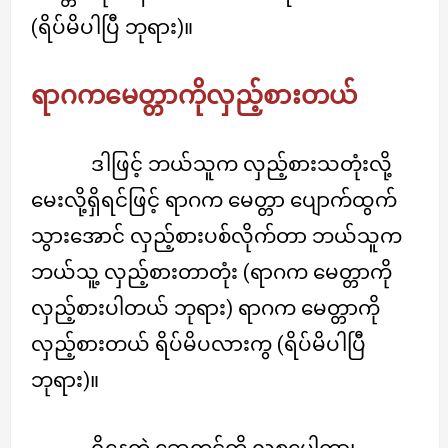
(ရိပ်မိပါပြီ ဘုရား)။
ရာဂကမေတ္တာကိုလှည့်စားတယ်
ဒါဖြင့် ဘယ်သူက လှည့်စားသတုံးလို့
မေးလို့ရှိရင်ဖြင့် ရာဂက မေတ္တာ ပျောက်ထွက်
သွားအောင် လှည့်စားပစ်လိုက်တာ ဘယ်သူက
ဘယ်သူ့ လှည့်စားတာတုံး (ရာဂက မေတ္တာကို
လှည့်စားပါတယ် ဘုရား) ရာဂက မေတ္တာကို
လှည့်စားတယ် ရိပ်မိပလားကွ (ရိပ်မိပါပြီ
ဘုရား)။