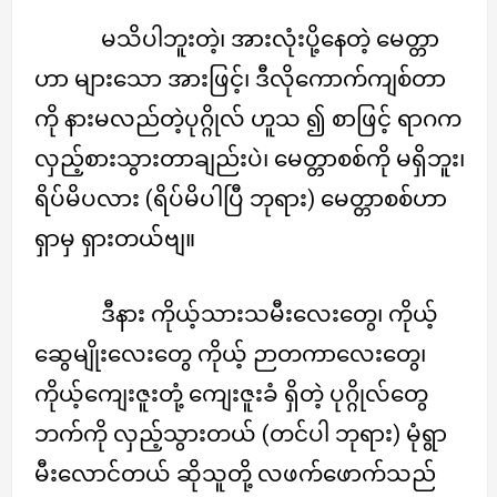
မသိပါဘူးတဲ့၊ အားလုံးပို့နေတဲ့ မေတ္တာ
ဟာ များသော အားဖြင့်၊ ဒီလိုကောက်ကျစ်တာ
ကို နားမလည်တဲ့ပုဂ္ဂိုလ် ဟူသ ၍ စာဖြင့် ရာဂက
လှည့်စားသွားတာချည်းပဲ၊ မေတ္တာစစ်ကို မရှိဘူး၊
ရိပ်မိပလား (ရိပ်မိပါပြီ ဘုရား) မေတ္တာစစ်ဟာ
ရှာမှ ရှားတယ်ဗျ။
ဒီနား ကိုယ့်သားသမီးလေးတွေ၊ ကိုယ့်
ဆွေမျိုးလေးတွေ ကိုယ့် ဉာတကာလေးတွေ၊
ကိုယ့်ကျေးဇူးတုံ့ ကျေးဇူးခံ ရှိတဲ့ ပုဂ္ဂိုလ်တွေ
ဘက်ကို လှည့်သွားတယ် (တင်ပါ ဘုရား) မုံရွာ
မီးလောင်တယ် ဆိုသူတို့ လဖက်ဖောက်သည်