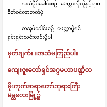
အသံဖိုင်ခေါင်းစဉ်= မေတ္တာလိုလိုနှင့်ရာဂ
စိတ်ဝင်လာတတ်ပုံ
စာအုပ်ခေါင်းစဉ်= မေတ္တာပို့ရင်
ရှင်းရှင်းလင်းလင်းပို့ပါ
မှတ်ချက်။ ။အသံမကြည်ပါ။
ကျေးဇူးတော်ရှင်အဂ္ဂမဟာပဏ္ဍိတ
မိုးကုတ်ဆရာတော်ဘုရားကြီး
မန္တလေးမြို့၌