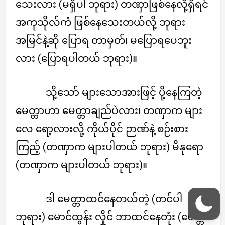
သေးလား (မရှိပါ ဘုရား) တဏှာဖြစ်နေလို့ရှိရင်
အကုသိုလ်ကံ ဖြစ်နေသေးတယ်လို့ ဘုရား
အမြင်နဲ့ဆို ပြောရ တာမှတ်၊ မပြောရပေဘူး
လား (ပြောရပါတယ် ဘုရား)။
သို့သော် များသောအားဖြင့် ပို့နေကြတဲ့
မေတ္တာဟာ မေတ္တာချည်ပဲလား၊ တဏှာက များ
လေ ရော့လားလို့ ကိုယ်ပိုင် ဉာဏ်နဲ့ စဉ်းစား
ကြည့် (တဏှာက များပါတယ် ဘုရား) မိနုရော
(တဏှာက များပါတယ် ဘုရား)။
ဒါ မေတ္တာထင်နေတယ်တဲ့ (တင်ပါ
ဘုရား) မောင်ထွန်း လှိုင် ဘာထင်နေတုံး (မေတ္တာ