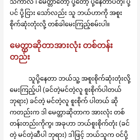
သကာလ ၊ မေတ္တာတော့ ပို့တော့ ပို့နေတာပဲတဲ့၊ ပို့
ပင် ပို့ငြား သော်လည်း သူ ဘယ်ဟာကို အစူး
စိုက်ဆုံးတုံးလို့ တစ်ခါမေးကြည့်စမ်းပါ။
မေတ္တာဆိုတာအားလုံး တစ်တန်း
တည်း
သူပို့နေတာ ဘယ်သူ့ အစူးစိုက်ဆုံးတုံးလို့
မေးကြည့်ပါ (ခင်တဲ့မင်တဲ့လူ စူးစိုက်ပါတယ်
ဘုရား) ခင်တဲ့ မင်တဲ့လူ စူးစိုက် ပါတယ် ဆို
ကတည်းက ဒါ မေတ္တာဆိုတာက အားလုံး တစ်
တန်းတည်းကိုကွ၊ အခုဟာ ဘယ်စူးစိုက်တုံး (ခင်
တဲ့ မင်တဲ့ဆီပါ ဘုရား) ဒါဖြင့် ဘယ်သူက ဝင်ပို့