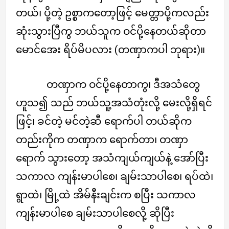
တယ်၊ ပို့တဲ့ ဥစ္စာကတော့ဖြင့် မေတ္တာပို့ကလည်း
ဆုံးသွားပြီကွ ဘယ်သူက ဝင်ပို့နေတယ်ဆိုတာ
မောင်အေး ရိပ်မိပလား (တဏှာကပါ ဘုရား)။
တဏှာက ဝင်ပို့နေတာကွ၊ ဒီအသံတွေ
ဟူသ၍ သည် ဘယ်သူ့အသံတုံးလို့ မေးလို့ရှိရင်
ဖြင့်၊ ခင်တဲ့ မင်တဲ့ဆီ ရောက်ပါ တယ်ဆိုက
တည်းကိုက တဏှာက ရောက်တာ၊ တဏှာ
ရောက် သွားတော့ အသံကျယ်ကျယ်နဲ့ အော်ပြီး
သကာလ ကျန်းမာပါစေ၊ ချမ်းသာပါစေ၊ ရပ်ထဲ၊
ရွာထဲ၊ မြို့ထဲ အိမ်နီးချင်းက စပြီး သကာလ
ကျန်းမာပါစေ ချမ်းသာပါစေလို့ ဆိုပြီး