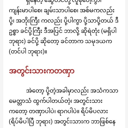
ရှိနေတဲ့ ဆွေတင်တို့ လူစုပေါ့ကွာ၊
ကျန်းမာပါစေ၊ ချမ်းသာပါစေ၊ အစ်မကလည်း
ပို့၊ အဘိုးကြီး ကလည်း ပို့ပါကွာ ပို့သာပို့တယ် ဒီ
ဥစ္စာ ခင်ပို့ကြီး ဒီအပြင် ဘာလို့ ဆိုရဲတုံး (မရှိပါ
ဘုရား) ခင်ပို့ ဆိုတော့ ခင်တာက သမုဒယက
(တင်ပါ ဘုရား)။
အတွင်းသားကတဏှာ
အဲတော့ ပို့တဲ့အခါမှာလည်း အသံကသာ
မေတ္တာသံ ထွက်ပါတယ်တဲ့၊ အတွင်းသား
ကတော့ တဏှာပါပဲ၊ ရာဂပါပဲ။ ရိပ်မိပလား
(ရိပ်မိပါပြီ ဘုရား) အတွင်းသားက ဘာဖြစ်နေ