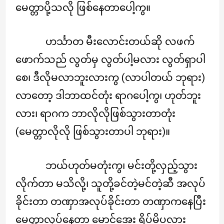
မေတ္တာပို့သလို ဖြစ်နေတာပေါ့ကွ။
ဟင်္သာတ မီးလောင်းတယ်ဆို လဖက်
ဖောက်သည် လွတ်မှ လွတ်ပါ့မလား လွတ်ရှာပါ
စေ၊ ဒီလိုမလာဘူးလားကွ (လာပါတယ် ဘုရား)
လာတော့ ဒါဘာထင်တုံး ရာဂပေါ့ကွ၊ ဟုတ်ဘူး
လား၊ ရာဂက ဘာလိုလိုဖြစ်သွားတာတုံး
(မေတ္တာလိုလို ဖြစ်သွားတာပါ ဘုရား)။
ဘယ်ဟုတ်မတုံးကွ၊ မင်းတို့လှည့်သွား
လိုက်တာ မသိလို့၊ သူတို့ခင်တဲ့မင်တဲ့ဆီ အလုပ်
ခိုင်းတာ တဏှာအလုပ်ခိုင်းတာ တဏှာကနေပြီး
မေတ္တာလုပ်နေတာ မောင်အေး ရိပ်မိပလား