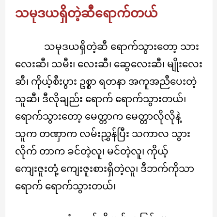
သမုဒယရှိတဲ့ဆီရောက်တယ်
သမုဒယရှိတဲ့ဆီ ရောက်သွားတော့ သား
လေးဆီ၊ သမီး၊ လေးဆီ၊ ဆွေလေးဆီ၊ မျိုးလေး
ဆီ၊ ကိုယ့်စီးပွား ဥစ္စာ ရတနာ အကူအညီပေးတဲ့
သူဆီ၊ ဒီလိုချည်း ရောက် ရောက်သွားတယ်၊
ရောက်သွားတော့ မေတ္တာက မေတ္တာလိုလိုနဲ့
သူက တဏှာက လမ်းညွှန်ပြီး သကာလ သွား
လိုက် တာက ခင်တဲ့လူ၊ မင်တဲ့လူ၊ ကိုယ့်
ကျေးဇူးတုံ့ ကျေးဇူးစားရှိတဲ့လူ၊ ဒီဘက်ကိုသာ
ရောက် ရောက်သွားတယ်၊