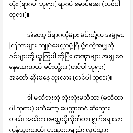
တုံး (ရာဂပါ ဘုရား) ရာဂပဲ မောင်အေး (တင်ပါ
ဘုရား)။
အဲတော့ ဒီရာဂကိုများ မင်းတို့က အမျှဝေ
ကြတာများ ကျုပ်မေတ္တာပို့ပြီ ပို့ရတဲ့အမျှကို
ခင်ဗျားတို့ ယူကြပါ ဆိုပြီး တဏှာများ အမျှ ဝေ
နေသေးတယ်-မင်းတို့က (တင်ပါ ဘုရား)
အတော် ဆိုးမနေ ဘူးလား (တင်ပါ ဘုရား)။
ဒါ မသိဘူးတဲ့ လုံးလုံးမသိတာ (မသိတာ
ပါ ဘုရား) မသိတော့ မေတ္တာတင် ဆုံးသွား
တယ်၊ အသိက မေတ္တာပို့လိုက်တာ ရွတ်စရာသာ
ကုန်သွားတယ်၊ တဏှာကချည်း လုပ်သွား