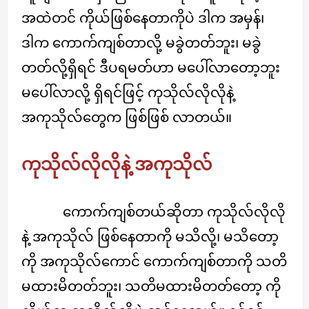
အထဲတင် ကိုယ်ဖြစ်နေတာကိုပဲ ဒါက အမှန်၊
ဒါက ကောက်ကျစ်တာလို့ မခွဲတတ်ဘူး၊ မခွဲ
တတ်လို့ရှိရင် ဒီပရမတ်ဟာ မပေါ်လာတော့ဘူး
မပေါ်လာလို့ ရှိရင်ဖြင့် ကုသိုလ်လိုလိုနဲ့
အကုသိုလ်တွေက ဖြစ်ဖြစ် လာတယ်။
ကုသိုလ်လိုလိုနဲ့ အကုသိုလ်
ကောက်ကျစ်တယ်ဆိုတာ ကုသိုလ်လိုလို
နဲ့ အကုသိုလ် ဖြစ်နေတာကို မသိလို့၊ မသိတော့
ကို အကုသိုလ်ကောင် ကောက်ကျစ်တာကို သတိ
မထားမိတတ်ဘူး၊ သတိမထားမိတတ်တော့ ကို