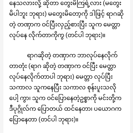
နေသလားလို့ ဆိုတာ တွေးမိကြရဲ့လား (မတွေး
မိပါဘူး ဘုရား) မတွေးမိတော့ကို ဒါဖြင့် ရာဂဆို
တဲ့ တဏှာက ဝင်ပြီးလှည့်စားပြီး သူက မေတ္တာ
လုပ်နေ လိုက်တာကိုကွ (တင်ပါ ဘုရား)။
ရာဂဆိုတဲ့ တဏှာက ဘာလုပ်နေလိုက်
တာတုံး (ရာဂ ဆိုတဲ့ တဏှာက ဝင်ပြီး မေတ္တာ
လုပ်နေလိုက်တာပါ ဘုရား) မေတ္တာ လုပ်ပြီး
သကာလ သူကနေပြီး သကာလ စုန်းပူးသလို
ပေါ့ ကွာ၊ သူက ဝင်ပြောနေတဲ့ဥစ္စာကို မင်းတို့က
ဒီပုဂ္ဂိုလ်က ပြောတယ် ထင်နေတာ၊ ပယောဂက
ပြောနေတာ (တင်ပါ ဘုရား)။