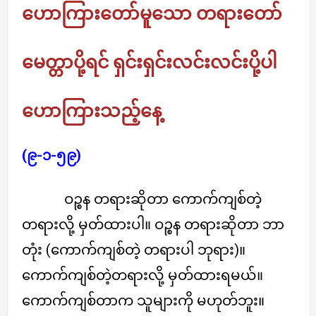
ဟောကြားတော်မူသော တရားတော်
မေတ္တာပို့ရင် ရှင်းရှင်းလင်းလင်းပို့ပါ
ဟောကြားသည့်နေ့
(၉-၁-၅၉)
ဝဉ္စန တရားဆိုတာ ကောက်ကျစ်တဲ့
တရားလို့ မှတ်ထားပါ။ ဝဉ္စန တရားဆိုတာ ဘာ
တုံး (ကောက်ကျစ်တဲ့ တရားပါ ဘုရား)။
ကောက်ကျစ်တဲ့တရားလို့ မှတ်ထားရမယ်။
ကောက်ကျစ်တာက သူများကို မဟုတ်ဘူး။