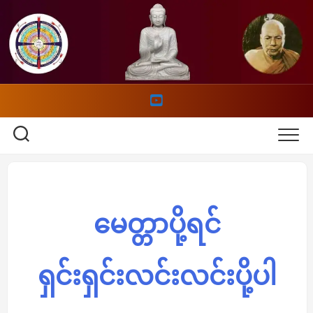
Skip
to
content
မေတ္တာပို့ရင်
ရှင်းရှင်းလင်းလင်းပို့ပါ