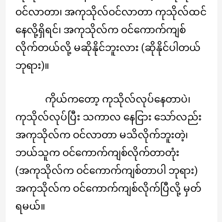
ဝင်လာတာ၊ အကုသိုလ်ဝင်လာတာ ကုသိုလ်ထင်
နေလို့ရှိရင်၊ အကုသိုလ်က ဝင်ကောက်ကျစ်
လိုက်တယ်လို့ မဆိုနိုင်ဘူးလား (ဆိုနိုင်ပါတယ်
ဘုရား)။
ကိုယ်ကတော့ ကုသိုလ်လုပ်နေတာပဲ၊
ကုသိုလ်လုပ်ပြီး သကာလ နေငြား သော်လည်း
အကုသိုလ်က ဝင်လာတာ မသိလိုက်ဘူးတဲ့၊
ဘယ်သူက ဝင်ကောက်ကျစ်လိုက်တာတုံး
(အကုသိုလ်က ဝင်ကောက်ကျစ်တာပါ ဘုရား)
အကုသိုလ်က ဝင်ကောက်ကျစ်လိုက်ပြီလို့ မှတ်
ရမယ်။