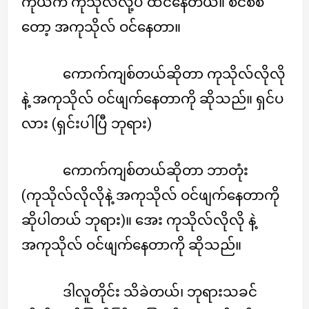
ကိုယ်က ကုသိုလ်လို့ပဲ ထင်နေတယ်။ စင်စစ်
တော့ အကုသိုလ် ဝင်နေတာ။
ကောက်ကျစ်တယ်ဆိုတာ ကုသိုလ်လိုလို
နဲ့ အကုသိုလ် ဝင်ဖျက်နေတာကို ဆိုသည်။ ရှင်ပ
လား (ရှင်းပါပြီ ဘုရား)
ကောက်ကျစ်တယ်ဆိုတာ ဘာတုံး
(ကုသိုလ်လိုလိုနဲ့ အကုသိုလ် ဝင်ဖျက်နေတာကို
ဆိုပါတယ် ဘုရား)။ အေး ကုသိုလ်လိုလို နဲ့
အကုသိုလ် ဝင်ဖျက်နေတာကို ဆိုသည်။
ဒါလူတိုင်း သိခဲတယ်၊ ဘုရားသခင်