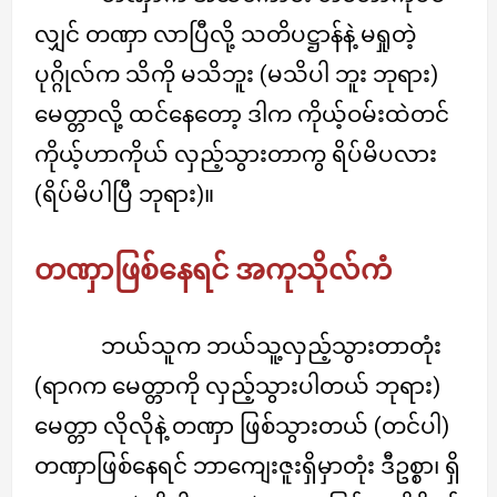
လျှင် တဏှာ လာပြီလို့ သတိပဋ္ဌာန်နဲ့ မရှုတဲ့
ပုဂ္ဂိုလ်က သိကို မသိဘူး (မသိပါ ဘူး ဘုရား)
မေတ္တာလို့ ထင်နေတော့ ဒါက ကိုယ့်ဝမ်းထဲတင်
ကိုယ့်ဟာကိုယ် လှည့်သွားတာကွ ရိပ်မိပလား
(ရိပ်မိပါပြီ ဘုရား)။
တဏှာဖြစ်နေရင် အကုသိုလ်ကံ
ဘယ်သူက ဘယ်သူ့လှည့်သွားတာတုံး
(ရာဂက မေတ္တာကို လှည့်သွားပါတယ် ဘုရား)
မေတ္တာ လိုလိုနဲ့ တဏှာ ဖြစ်သွားတယ် (တင်ပါ)
တဏှာဖြစ်နေရင် ဘာကျေးဇူးရှိမှာတုံး ဒီဥစ္စာ၊ ရှိ