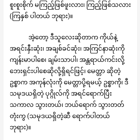
စူးစူးစိုက် မကြည့်ဖြစ်ဖူးလား၊ ကြည့်ဖြစ်သလား
(ကြနှစ် ပါတယ် ဘုရား)။
အဲ့တော့ ဒီသူလေးဆိုတာက ကိုယ်နဲ့
အရင်းနှီးဆုံး၊ အချစ်ခင်ဆုံး၊ အကြင်နာဆုံးကို
ကျန်းမာပါစေ၊ ချမ်းသာပါ၊ အန္တရာယ်ကင်းလို့
ဘေးရှင်းပါစေဆိုလို့ရှိရင်ဖြင့်၊ မေတ္တာ ဆိုတဲ့
ဥစ္စာက အကုန်လုံးကို မေတ္တာပို့ရမယ့် ဥစ္စာကို၊ ဒီ
သမုဒယရှိတဲ့ ပုဂ္ဂိုလ်ကို အရင်ရောက်ပြီး
သကာလ သွားတယ်၊ ဘယ်ရောက် သွားတတ်
တုံးကွ (သမုဒယရှိတဲ့ဆီ ရောက်ပါတယ်
ဘုရား)။