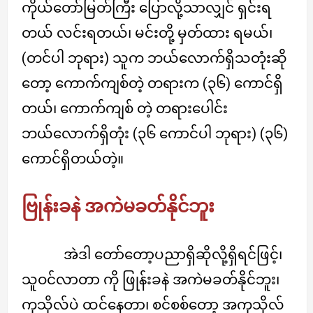
ကိုယ်တော်မြတ်ကြီး ပြောလို့သာလျှင် ရှင်းရ
တယ် လင်းရတယ်၊ မင်းတို့ မှတ်ထား ရမယ်၊
(တင်ပါ ဘုရား) သူက ဘယ်လောက်ရှိသတုံးဆို
တော့ ကောက်ကျစ်တဲ့ တရားက (၃၆) ကောင်ရှိ
တယ်၊ ကောက်ကျစ် တဲ့ တရားပေါင်း
ဘယ်လောက်ရှိတုံး (၃၆ ကောင်ပါ ဘုရား) (၃၆)
ကောင်ရှိတယ်တဲ့။
ဗြုန်းခနဲ အကဲမခတ်နိုင်ဘူး
အဲဒါ တော်တော့ပညာရှိဆိုလို့ရှိရင်ဖြင့်၊
သူဝင်လာတာ ကို ဖြုန်းခနဲ အကဲမခတ်နိုင်ဘူး၊
ကုသိုလ်ပဲ ထင်နေတာ၊ စင်စစ်တော့ အကုသိုလ်