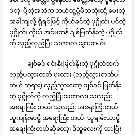
ပဲတဲ့၊ ပို့တဲ့အထဲက ဘယ်သူ့ပို့မိသတုံးလို့ မေးတဲ့
အခါကျလို့ ရှိရင်ဖြင့် ကိုယ်ခင်တဲ့ ပုဂ္ဂိုလ်၊ မင်တဲ့
ပုဂ္ဂိုလ်၊ ကိုယ် အင်မတန် ချစ်မြတ်နိုးတဲ့ ပုဂ္ဂိုလ်
ကို လှည့်လှည့်ပြီး သကာလ သွားတယ်။
ချစ်ခင် ရင်းနှီးမြတ်နိုးတဲ့ ပုဂ္ဂိုလ်ဘက်
လှည့်မသွားတတ် ဖူးလား (လှည့်သွားတတ်ပါ
တယ် ဘုရား) လှည့်သွားတော့ ချစ်ခင် မြတ်နိုး
တဲ့ ပုဂ္ဂိုလ်ကို လှည့်ပြီးသကာလ၊ သူလည်း
အရေးကြီး တယ်၊ သူလည်း အရေးကြီးတယ်၊
သူကျန်းမာဖို့ အရေးကြီး တယ်၊ သူချမ်းသာဖို့
အရေးကြီးတယ်ဆိုတော့၊ ဒီသူလေးကို သာပြီး