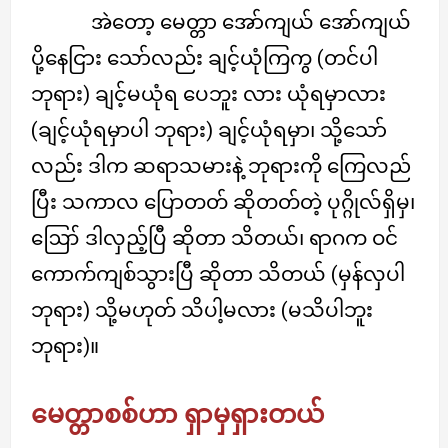
အဲတော့ မေတ္တာ အော်ကျယ် အော်ကျယ်
ပို့နေငြား သော်လည်း ချင့်ယုံကြကွ (တင်ပါ
ဘုရား) ချင့်မယုံရ ပေဘူး လား ယုံရမှာလား
(ချင့်ယုံရမှာပါ ဘုရား) ချင့်ယုံရမှာ၊ သို့သော်
လည်း ဒါက ဆရာသမားနဲ့ ဘုရားကို ကြေလည်
ပြီး သကာလ ပြောတတ် ဆိုတတ်တဲ့ ပုဂ္ဂိုလ်ရှိမှ၊
ဪ ဒါလှည့်ပြီ ဆိုတာ သိတယ်၊ ရာဂက ဝင်
ကောက်ကျစ်သွားပြီ ဆိုတာ သိတယ် (မှန်လှပါ
ဘုရား) သို့မဟုတ် သိပါ့မလား (မသိပါဘူး
ဘုရား)။
မေတ္တာစစ်ဟာ ရှာမှရှားတယ်