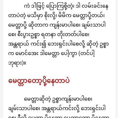
ကဲ ဒါဖြင့် ပြောကြစို့တဲ့၊ ဒါ လမ်းခင်းနေ
တာပဲတဲ့ မသိမှာ စိုးလို့၊ မိမိက မေတ္တာပို့တယ်၊
မေတ္တာပို့ ဆိုတာက ကျန်းမာပါစေ၊ ချမ်းသာပါ
စေ၊ စီးပွားဥစ္စာ ရတနာ တိုးတတ်ပါစေ၊
အန္တရာယ် ကင်း၍ ဘေးရှင်းပါစေလို့ ဆိုတဲ့ ဥစ္စာ
က မောင်အေး ဒါမေတ္တာ ပေါ့ကွာ (တင်ပါ့
ဘုရား)။
မေတ္တာတော့ပို့နေတာပဲ
မေတ္တာဆိုတဲ့ ဥစ္စာကျန်းမာပါစေ၊
ချမ်းသာပါစေ၊ အန္တရာယ်ကင်းလို့ ဘေးရှင်းပါ
စေ၊ ဒီလို မေတ္တာ ပို့နေတာ မေတ္တာတော့ ပို့နေတာ