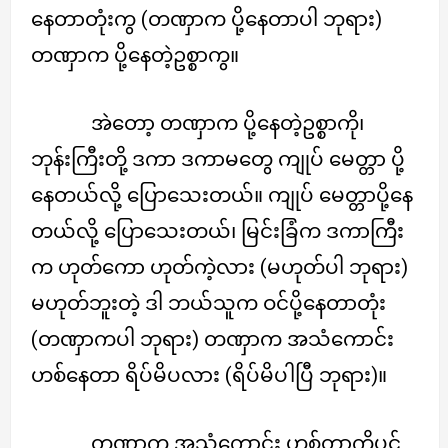
နေတာတုံးကွ (တဏှာက ပို့နေတာပါ ဘုရား)
တဏှာက ပို့နေတဲ့ဥစ္စာကွ။
အဲတော့ တဏှာက ပို့နေတဲ့ဥစ္စာကို၊
ဘုန်းကြီးတို့ ဒကာ ဒကာမတွေ ကျုပ် မေတ္တာ ပို့
နေတယ်လို့ ပြောသေးတယ်။ ကျုပ် မေတ္တာပို့နေ
တယ်လို့ ပြောသေးတယ်၊ မြင်းခြံက ဒကာကြီး
က ဟုတ်ကော ဟုတ်ကဲ့လား (မဟုတ်ပါ ဘုရား)
မဟုတ်ဘူးတဲ့ ဒါ ဘယ်သူက ဝင်ပို့နေတာတုံး
(တဏှာကပါ ဘုရား) တဏှာက အသံကောင်း
ဟစ်နေတာ ရိပ်မိပလား (ရိပ်မိပါပြီ ဘုရား)။
တဏှာက အသံကောင်း ဟစ်တာကိုပင်