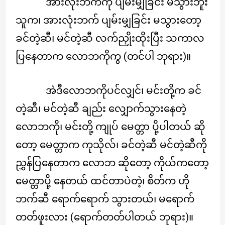
အားလုံးဘက်ကို ပျမ်းမျှခြင်း မသွားဘူး
သူက၊ အားလုံးဘက် ပျမ်းမျှခြင်း မသွားတော့
ခင်တဲ့ဆီ၊ မင်တဲ့ဆီ လက်ညှိုးထိုးပြီး သကာလ
ပြနေတာက လောဘကိုကွ (တင်ပါ ဘုရား)။
အဲဒီလောဘကိုပင်လျှင်၊ မင်းတို့က ခင်
တဲ့ဆီ၊ မင်တဲ့ဆီ ချည်း လျှောက်သွားနေတဲ့
လောဘကို၊ မင်းတို့ ကျုပ် မေတ္တာ ပို့ပါတယ် ဆို
တော့ မေတ္တာက ကုသိုလ်၊ ခင်တဲ့ဆီ မင်တဲ့ဆီကို
ညွှန်ပြနေတာက လောဘ ဆိုတော့ ကိုယ်ကတော့
မေတ္တာပို့ နေတယ် ထင်တာပဲတဲ့၊ စိတ်က ဟို
ဘက်ဆီ ရောက်ရောက် သွားတယ်၊ မရောက်
တတ်ဖူးလား (ရောက်တတ်ပါတယ် ဘုရား)။