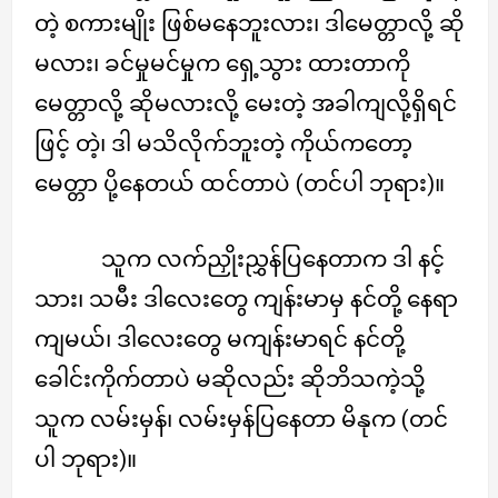
တဲ့ စကားမျိုး ဖြစ်မနေဘူးလား၊ ဒါမေတ္တာလို့ ဆို
မလား၊ ခင်မှုမင်မှုက ရှေ့သွား ထားတာကို
မေတ္တာလို့ ဆိုမလားလို့ မေးတဲ့ အခါကျလို့ရှိရင်
ဖြင့် တဲ့၊ ဒါ မသိလိုက်ဘူးတဲ့ ကိုယ်ကတော့
မေတ္တာ ပို့နေတယ် ထင်တာပဲ (တင်ပါ ဘုရား)။
သူက လက်ညှိုးညွှန်ပြနေတာက ဒါ နင့်
သား၊ သမီး ဒါလေးတွေ ကျန်းမာမှ နင်တို့ နေရာ
ကျမယ်၊ ဒါလေးတွေ မကျန်းမာရင် နင်တို့
ခေါင်းကိုက်တာပဲ မဆိုလည်း ဆိုဘိသကဲ့သို့
သူက လမ်းမှန်၊ လမ်းမှန်ပြနေတာ မိနုက (တင်
ပါ ဘုရား)။