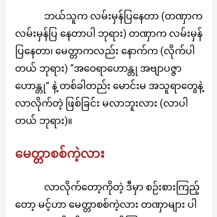
ဘယ်သူက လမ်းမှန်ပြနေတာ (တဏှာက
လမ်းမှန်ပြ နေတာပါ ဘုရား) တဏှာက လမ်းမှန်
ပြနေတာ၊ မေတ္တာကလည်း နောက်က (လိုက်ပါ
တယ် ဘုရား) “အဝေရာဟောန္တု အဗျာပဇ္ဇာ
ဟောန္တု” နဲ့ တစ်ခါတည်း မောင်းမ အသူရာတွေနဲ့
လာလိုက်တဲ့ ဖြစ်ခြင်း မလာဘူးလား (လာပါ
တယ် ဘုရား)။
မေတ္တာစစ်ကဲ့လား
လာလိုက်တော့ကိုတဲ့ ဒီမှာ စဉ်းစားကြည့်
တော့ မင့်ဟာ မေတ္တာစစ်ကဲ့လား တဏှာများ ပါ