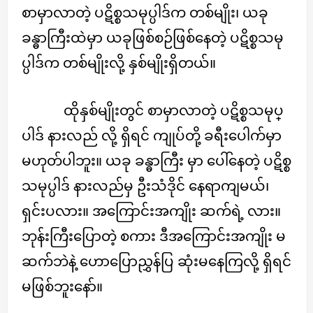
စာမှာလာတဲ့ ပဋိစ္စသမုပ္ပါဒ်က တစ်မျိုး၊ ယခု
ခန္ဓာကြီးထဲမှာ ယခုဖြစ်စဉ်ဖြစ်နေတဲ့ ပဋိစ္စသမု
ပ္ပါဒ်က တစ်မျိုးလို့ နှစ်မျိုးရှိတယ်။
ထိုနှစ်မျိုးတွင် စာမှာလာတဲ့ ပဋိစ္စသမုပ္
ပါဒ် နားလည် လို့ ရှိရင် ကျုပ်တို့ ခရီးပေါက်မှာ
မဟုတ်ပါဘူး။ ယခု ခန္ဓာကြီး မှာ ပေါ်နေတဲ့ ပဋိစ္စ
သမုပ္ပါဒ် နားလည်မှ ဦးသံဒိုင် နေရာကျမယ်၊
ရှင်းပလား။ အကြောင်းအကျိုး ဆက်ရဲ့ လား။
ဘုန်းကြီးပြောတဲ့ စကား ဒီအကြောင်းအကျိုး မ
ဆက်ဘဲနဲ့ ဟောပြောညွှန်ပြ ဆုံးမနေကြလို့ ရှိရင်
မဖြစ်ဘူးနော်။