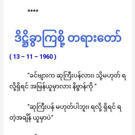
****
ဒိဋ္ဌိခွာကြစို့ တရားတော်
( 13 – 11 – 1960 )
“ခင်ဗျားက ဆုကြီးပန်လား၊ သို့မဟုတ် ရ
လို့ရှိရင် အမြန်ယူမှာလား နိဗ္ဗာန်ကို ”
“ဆုကြီးပန် မဟုတ်ပါဘူး၊ ရလို့ ရှိရင် ရ
တဲ့အချိန် ယူမှာပဲ”