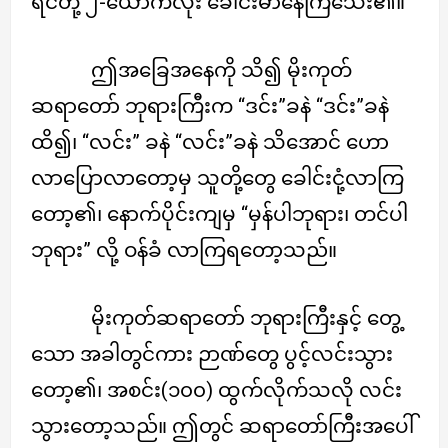
ရင်တို့ ၂-ယောက်လုံး ခေါင်းမာနေကြသေး၏။
ဤအခြေအနေကို သိ၍ မိုးကုတ်
ဆရာတော် ဘုရားကြီးက “ဒင်း”ခနဲ “ဒင်း”ခနဲ
ထိ၍၊ “လင်း” ခနဲ “လင်း”ခနဲ သိအောင် ဟော
လာပြောလာတော့မှ သူတို့တွေ ခေါင်းငုံ့လာကြ
တော့၏၊ နောက်ပိုင်းကျမှ “မှန်ပါဘုရား၊ တင်ပါ
ဘုရား” လို့ ဝန်ခံ လာကြရတော့သည်။
မိုးကုတ်ဆရာတော် ဘုရားကြီးနှင့် တွေ့
သော အခါတွင်ကား ဉာဏ်တွေ ပွင့်လင်းသွား
တော့၏၊ အစင်း(၁၀၀) ထွက်လိုက်သလို လင်း
သွားတော့သည်။ ဤတွင် ဆရာတော်ကြီးအပေါ်