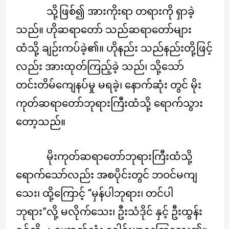
သို့ဖြစ်၍ အားကိုးရာ တရားကို ရှာခဲ့
သည်။ ဟိုဆရာတော် သည်ဆရာတော်များ
ထံသို့ ချဉ်းကပ်ခဲ့၏။ ဟိုနည်း သည်နည်းတို့ဖြင့်
လည်း အားထုတ်ကြည့်ခဲ့ သည်၊ သို့သော်
တင်းတိမ်ကျေနပ်မှု မရခဲ့၊ နောက်ဆုံး တွင် မိုး
ကုတ်ဆရာတော်ဘုရားကြီးထံသို့ ရောက်သွား
တော့သည်။
မိုးကုတ်ဆရာတော်ဘုရားကြီးထံသို့
ရောက်သော်လည်း အစပိုင်းတွင် ဘဝင်မကျ
သေး၊ ထို့ကြောင့် “မှန်ပါဘုရား၊ တင်ပါ
ဘုရား”လို့ မလိုက်သေး၊ ဦးသံဒိုင် နှင့် ဦးထွန်း