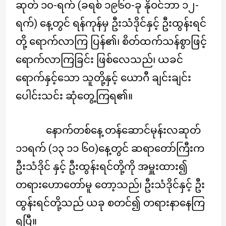
ဆုတ် ၁၀-ရက် (ခရစ် ၁၉၆၀-ခု နိုဝင်ဘာ ၁၂-
ရက်) နေ့တွင် ရန်ကုန်မှ ဦးသံဒိုင်နှင့် ဦးထွန်းရင်
တို့ ရောက်လာကြ ပြန်၏၊ စိတ်ထက်သန်စွာဖြင့်
ရောက်လာကြခြင်း ဖြစ်လေသည်၊ ယခင်
ရောက်နှင့်သော သူတို့နှင့် ယောဂီ ချင်းချင်း
ပေါင်းသင်း ဆုံတွေ့ကြရ၏။
နောက်တစ်နေ့ တန်ဆောင်မုန်းလဆုတ်
၁၁ရက် (၁၃ ၁၁ ၆၀)နေ့တွင် ဆရာတော်ကြီးက
ဦးသံဒိုင် နှင့် ဦးထွန်းရင်တို့ကို အမှူးထား၍
တရားဟောတော်မူ တော့သည်၊ ဦးသံဒိုင်နှင့် ဦး
ထွန်းရင်တို့သည် ယခု စတင်၍ တရားနာနေကြ
ရပြီ။