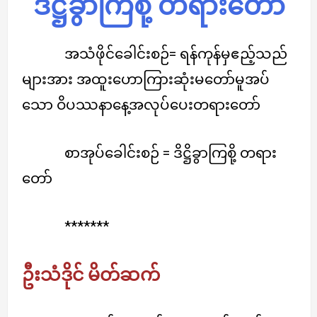
ဒိဋ္ဌိခွာကြစို့ တရားတော်
အသံဖိုင်ခေါင်းစဉ်= ရန်ကုန်မှဧည့်သည်
များအား အထူးဟောကြားဆုံးမတော်မူအပ်
သော ဝိပဿနာနေ့အလုပ်ပေးတရားတော်
စာအုပ်ခေါင်းစဉ် = ဒိဋ္ဌိခွာကြစို့ တရား
တော်
*******
ဦးသံဒိုင် မိတ်ဆက်