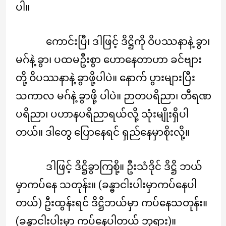
ပါ။
ကောင်းပြီ၊ ဒါဖြင့် ဒိဋ္ဌိကို ဝိပဿနာနဲ့ ခွာ၊
မဂ်နဲ့ ခွာ၊ ပထမဦးစွာ ဟောနေတာဟာ ခင်ဗျား
တို့ ဝိပဿနာနဲ့ ခွာဖို့ပါပဲ။ နောက် ပွားများပြီး
သကာလ မဂ်နဲ့ ခွာဖို့ ပါပဲ။ ဉာတပရိညာ၊ တီရဏ
ပရိညာ၊ ပဟာနပရိညာရယ်လို့ သုံးမျိုးရှိပါ
တယ်။ ဒါတွေ ပြောနေရင် ရှည်နေမှာစိုးလို့။
ဒါဖြင့် ဒိဋ္ဌိခွာကြစို့။ ဦးသံဒိုင် ဒိဋ္ဌိ ဘယ်
မှာကပ်နေ သတုန်း။ (ခန္ဓာငါးပါးမှာကပ်နေပါ
တယ်) ဦးထွန်းရင် ဒိဋ္ဌိဘယ်မှာ ကပ်နေသတုန်း။
(ခန္ဓာငါးပါးမှာ ကပ်နေပါတယ် ဘုရား)။