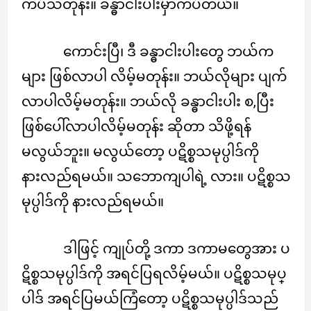
ကပ်သတုန်း။ ခန္ဓာငါးပါးမှာကပ်တယ်။
ကောင်းပြီ၊ ဒီ ခန္ဓာငါးပါးတွေ ဘယ်က
များ ဖြစ်လာပါ လိမ့်မတုန်း။ ဘယ်လိုများ ပျက်
လာပါလိမ့်မတုန်း။ ဘယ်လို ခန္ဓာငါးပါး စ,ပြီး
ဖြစ်ပေါ်လာပါလိမ့်မတုန်း ဆိုတာ သိဖို့ရန်
မလွယ်ဘူး။ မလွယ်တော့ ပဋိစ္စသမုပ္ပါဒ်ကို
နားလည်ရမယ်။ သဘောကျပါရဲ့ လား။ ပဋိစ္စသ
မုပ္ပါဒ်ကို နားလည်ရမယ်။
ဒါဖြင့် ကျုပ်တို့ ဒကာ ဒကာမတွေအား ပ
ဋိစ္စသမုပ္ပါဒ်ကို အရင်ပြရလိမ့်မယ်။ ပဋိစ္စသမုပ္
ပါဒ် အရင်ပြမယ်ကြံတော့ ပဋိစ္စသမုပ္ပါဒ်သည်