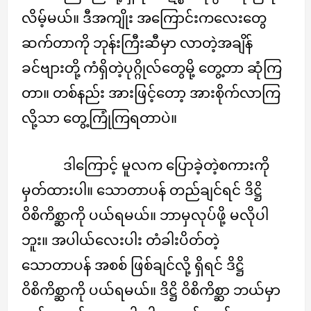
လိမ့်မယ်။ ဒီအကျိုး အကြောင်းကလေးတွေ
ဆက်တာကို ဘုန်းကြီးဆီမှာ လာတဲ့အချိန်
ခင်ဗျားတို့ ကံရှိတဲ့ပုဂ္ဂိုလ်တွေမို့ တွေ့တာ ဆုံကြ
တာ။ တစ်နည်း အားဖြင့်တော့ အားစိုက်လာကြ
လို့သာ တွေ့ကြုံကြရတာပဲ။
ဒါကြောင့် မူလက ပြောခဲ့တဲ့စကားကို
မှတ်ထားပါ။ သောတာပန် တည်ချင်ရင် ဒိဋ္ဌိ
ဝိစိကိစ္ဆာကို ပယ်ရမယ်။ ဘာမှလုပ်ဖို့ မလိုပါ
ဘူး။ အပါယ်လေးပါး တံခါးပိတ်တဲ့
သောတာပန် အစစ် ဖြစ်ချင်လို့ ရှိရင် ဒိဋ္ဌိ
ဝိစိကိစ္ဆာကို ပယ်ရမယ်။ ဒိဋ္ဌိ ဝိစိကိစ္ဆာ ဘယ်မှာ