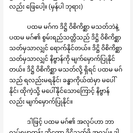
လည်း ဖြေပေါ့။ (မှန်ပါ ဘုရား)
ပထမ မဂ်က ဒိဋ္ဌိ ဝိစိကိစ္ဆာ မသတ်ဘဲနဲ့
ပထမ မဂ်၏ စွမ်းရည်သတ္တိသည် ဒိဋ္ဌိ ဝိစိကိစ္ဆာ
သတ်မှသာလျှင် ရောက်နိုင်တယ်။ ဒိဋ္ဌိ ဝိစိကိစ္ဆာ
သတ်မှသာလျှင် နိဗ္ဗာန်ကို မျက်မှောက်ပြုနိုင်
တယ်။ ဒိဋ္ဌိ ဝိစိကိစ္ဆာ မသတ်လို့ ရှိရင် ပထမ မဂ်
သည် ရလည်းမရနိုင်၊ ခန္ဓာကိုယ်ထဲမှာ မပေါ်
နိုင်၊ ထိုကဲ့သို့ မပေါ်နိုင်သောကြောင့် နိဗ္ဗာန်
လည်း မျက်မှောက်ပြုနိုင်။
ဒါဖြင့် ပထမ မဂ်၏ အလုပ်ဟာ ဘာ
လုပ်ရမှာတုန်း ဆိုတော့ ဒိဋ္ဌိသတ်ဖို့ အလုပ်။ ဒါ