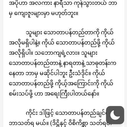
အပိုဟာ အလကား နာရီသာ ကုန်သွားတယ် ဘာ
မှ ကျေးဇူးများမှာ မဟုတ်ဘူး။
သူများ သောတာပန်တည်တာကို ကိုယ်
အလိုမရှိပါနဲ့။ ကိုယ် သောတာပန်တည်ဖို့ ကိုယ်
အလိုရှိပါ။ သဘောကျရဲ့လား။ သူများ
သောတာပန်တည်တာနဲ့ နာရတာနဲ့ သာဓုတန်းက
နေတာ ဘာမှ မဆိုင်ပါဘူး ဦးသံဒိုင်။ ကိုယ်
သောတာပန်တည်ဖို့ ကိုယ့်အကြောင်းကို ကိုယ်
စမ်းသပ်ဖို့ ဟာ အရေးကြီးပါတယ်နော်။
ကိုင်း ဒါဖြင့် သောတာပန်တည်ချင်ရင်
ဘာသတ်ရ မယ်။ (ဒိဋ္ဌိနှင့် ဝိစိကိစ္ဆာ သတ်ရပါ