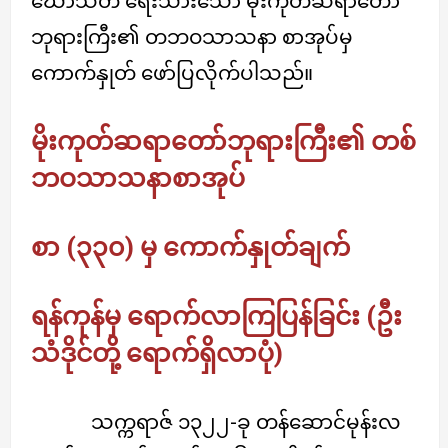
ဃောသိတ ရေးသားသော မိုးကုတ်ဆရာတော်
ဘုရားကြီး၏ တဘဝသာသနာ စာအုပ်မှ
ကောက်နှုတ် ဖော်ပြလိုက်ပါသည်။
မိုးကုတ်ဆရာတော်ဘုရားကြီး၏ တစ်
ဘဝသာသနာစာအုပ်
စာ (၃၃၀) မှ ကောက်နှုတ်ချက်
ရန်ကုန်မှ ရောက်လာကြပြန်ခြင်း (ဦး
သံဒိုင်တို့ ရောက်ရှိလာပုံ)
သက္ကရာဇ် ၁၃၂၂-ခု တန်ဆောင်မုန်းလ