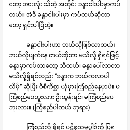
တော့ အားလုံး သိတဲ့ အတိုင်း ခန္ဓာငါးပါးမှာကပ်
တယ်။ အဲဒီ ခန္ဓာငါးပါးမှာ ကပ်တယ်ဆိုတာ
တော့ ရှင်းပါပြီတဲ့။
ခန္ဓာငါးပါးဟာ ဘယ်လိုဖြစ်လာတယ်၊
ဘယ်လိုပျက်နေ တယ်ဆိုတာ မသိလို့ ရှိရင်ဖြင့်
ခန္ဓာမှာကပ်တာတော့ သိတယ်၊ ခန္ဓာပေါ်လာတာ
မသိလို့ရှိရင်လည်း “ခန္ဓာက ဘယ်ကလာပါ
လိမ့်” ဆိုပြီး ဝိစိကိစ္ဆာ ယုံမှားကြံစည်နေမှာပဲ။ မ
ကြံစည်ပေဘူးလား ဦးထွန်းရင်၊ မကြံစည်ပေ
ဘူးလား။ (ကြံစည်ပါတယ် ဘုရား)
ကြံစည်လို့ ရှိရင် ပဋိစ္စသမုပ္ပါဒ်ကို ပြရ