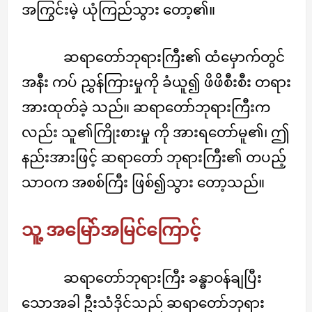
အကြွင်းမဲ့ ယုံကြည်သွား တော့၏။
ဆရာတော်ဘုရားကြီး၏ ထံမှောက်တွင်
အနီး ကပ် ညွှန်ကြားမှုကို ခံယူ၍ ဖိဖိစီးစီး တရား
အားထုတ်ခဲ့ သည်။ ဆရာတော်ဘုရားကြီးက
လည်း သူ၏ကြိုးစားမှု ကို အားရတော်မူ၏၊ ဤ
နည်းအားဖြင့် ဆရာတော် ဘုရားကြီး၏ တပည့်
သာဝက အစစ်ကြီး ဖြစ်၍သွား တော့သည်။
သူ့ အမြော်အမြင်ကြောင့်
ဆရာတော်ဘုရားကြီး ခန္ဓာဝန်ချပြီး
သောအခါ ဦးသံဒိုင်သည် ဆရာတော်ဘုရား