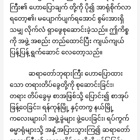
ကြီး၏ ဟောပြောချက် တို့ကို ပို၍ အာရုံစိုက်လာ
ရတော့၏၊ မပျောက်ပျက်ရအောင် စွမ်းအားရှိ
သမျှ လိုက်လံ ရှာဖွေစုဆောင်းခဲ့သည်။ ဤကိစ္စ
ကို အဖွဲ့ အစည်း တည်ထောင်ပြီး ကျယ်ကျယ်
ပြန့်ပြန့် ရွက်ဆောင် လေတော့သည်။
ဆရာတော်ဘုရားကြီး ဟောပြောထား
သော တရားတိပ်ခွေတို့ကို စုဆောင်းခြင်း၊
တရား တိပ်ခွေမှ စာအဖြစ်သို့ ပြောင်း၍ စာအုပ်
ဖြန့်ဝေခြင်း၊ ရန်ကုန်မြို့ နှင့်တကွ နယ်မြို့
ကလေးများပါ အဖွဲ့ခွဲများ ဖွဲ့ပေးခြင်း၊ ရပ်ကွက်
ဓမ္မာရုံများသို့ အနှံ့အပြားသွားကြ၍ ဆရာတော်