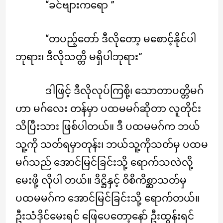
“ခင်ဗျားကရော ”
“တပည့်တော် ဒီလိုတော့ မစောင့်နိုင်ပါ
ဘုရား၊ ဒီလိုသတ္တိ မရှိပါဘုရား”
ဒါဖြင့် ဒီလိုလုပ်ကြစို့၊ သောတာပတ္တိမဂ်
ဟာ မဂ်လေး တန်မှာ ပထမမဂ်ဆိုတာ လူတိုင်း
သိပြီးသား ဖြစ်ပါတယ်။ ဒီ ပထမမဂ်က ဘယ်
သူ့ကို သတ်ရမှာတုန်း၊ ဘယ်သူ့ကိုသတ်မှ ပထမ
မဂ်သည် အောင်မြင်ခြင်းသို့ ရောက်သလဲလို့
မေးဖို့ လိုပါ တယ်။ ဒိဋ္ဌိနှင့် ဝိစိကိစ္ဆာသတ်မှ
ပထမမဂ်က အောင်မြင်ခြင်းသို့ ရောက်တယ်။
ဦးသံဒိုင်မေးရင် ဖြေပေတော့နော် ဦးထွန်းရင်