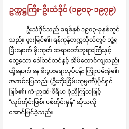
ဥက္ကဋ္ဌကြီး-ဦးသံဒိုင် (၁၉၀၃-၁၉၇၉)
ဦးသံဒိုင်သည် ခရစ်နှစ် ၁၉၀၃-ခုနှစ်တွင်
သည်။ ဖွားမြင်၏၊ ရန်ကုန်တက္ကသိုလ်တွင် ဘွဲ့ရ
ပြီးနောက် မိုးကုတ် ဆရာတော်ဘုရားကြီးနှင့်
တွေ့သော ဒေါ်တင်တင်နှင့် အိမ်ထောင်ကျသည်၊
ထို့နောက် နေ စီးပွားရေးလုပ်ငန်း ကြိုးပမ်းခဲ့၏၊
အဆင်ပြေသည်၊ (ဦးဘိုးငြိမ်းကုမ္ပဏီ)ပိုင်ရှင်
ဖြစ်၏၊ ကံ-ဉာဏ်-ဝီရိယ စုံညီကြသဖြင့်
“လုပ်တိုင်းဖြစ်၊ ပစ်တိုင်းမှန်” ဆိုသလို
အောင်မြင်ခဲ့သည်။