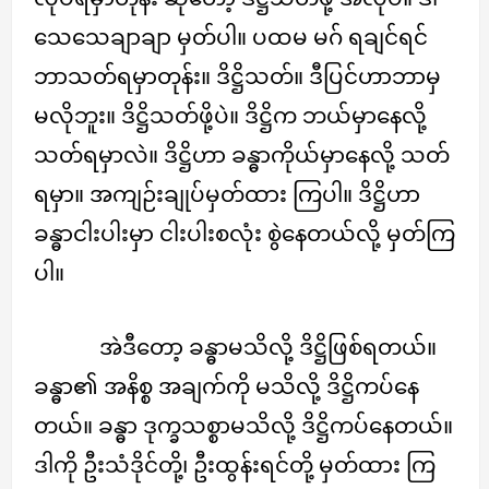
သေသေချာချာ မှတ်ပါ။ ပထမ မဂ် ရချင်ရင်
ဘာသတ်ရမှာတုန်း။ ဒိဋ္ဌိသတ်။ ဒီပြင်ဟာဘာမှ
မလိုဘူး။ ဒိဋ္ဌိသတ်ဖို့ပဲ။ ဒိဋ္ဌိက ဘယ်မှာနေလို့
သတ်ရမှာလဲ။ ဒိဋ္ဌိဟာ ခန္ဓာကိုယ်မှာနေလို့ သတ်
ရမှာ။ အကျဉ်းချုပ်မှတ်ထား ကြပါ။ ဒိဋ္ဌိဟာ
ခန္ဓာငါးပါးမှာ ငါးပါးစလုံး စွဲနေတယ်လို့ မှတ်ကြ
ပါ။
အဲဒီတော့ ခန္ဓာမသိလို့ ဒိဋ္ဌိဖြစ်ရတယ်။
ခန္ဓာ၏ အနိစ္စ အချက်ကို မသိလို့ ဒိဋ္ဌိကပ်နေ
တယ်။ ခန္ဓာ ဒုက္ခသစ္စာမသိလို့ ဒိဋ္ဌိကပ်နေတယ်။
ဒါကို ဦးသံဒိုင်တို့၊ ဦးထွန်းရင်တို့ မှတ်ထား ကြ