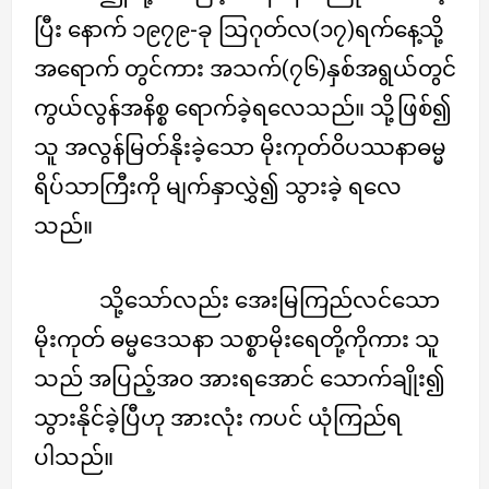
ပြီး နောက် ၁၉၇၉-ခု သြဂုတ်လ(၁၇)ရက်နေ့သို့
အရောက် တွင်ကား အသက်(၇၆)နှစ်အရွယ်တွင်
ကွယ်လွန်အနိစ္စ ရောက်ခဲ့ရလေသည်။ သို့ဖြစ်၍
သူ အလွန်မြတ်နိုးခဲ့သော မိုးကုတ်ဝိပဿနာဓမ္မ
ရိပ်သာကြီးကို မျက်နှာလွှဲ၍ သွားခဲ့ ရလေ
သည်။
သို့သော်လည်း အေးမြကြည်လင်သော
မိုးကုတ် ဓမ္မဒေသနာ သစ္စာမိုးရေတို့ကိုကား သူ
သည် အပြည့်အဝ အားရအောင် သောက်ချိုး၍
သွားနိုင်ခဲ့ပြီဟု အားလုံး ကပင် ယုံကြည်ရ
ပါသည်။