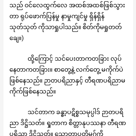
သည် ဝင်လေထွက်လေ အထစ်အထစ်ဖြစ်သွား
တာ ရုပ်ဖောက်ပြန်မှု နာမှုကျင်မှု ရှိန်ရှိန်
သုတ်သုတ် ကိုသာရှုပါသည်။ စိတ်ကိုမရှုတတ်
ချေ။)
ထို့ကြောင့် သင်ပေးတာကတခြား လုပ်
နေတာကတခြား။ စာတွေ့နဲ့ လက်တွေ့ မကိုက်ပဲ
ဖြစ်နေသည်။ ဉာတပရိညာနှင့် တီရဏပရိညာမ
ကိုက်ဖြစ်နေသည်။
သင်တာက ခန္ဓာ့ပဋိစ္စသမုပ္ပါဒ် ဉာတပရိ
ညာ ဒိဋ္ဌိသတ်။ ရှုတာက စိတ္တာနုပဿနာ တီရဏ
ပရိညာ ဒိဋ္ဌိသတ်။ သောတာပတ္တိမဂ်ကို