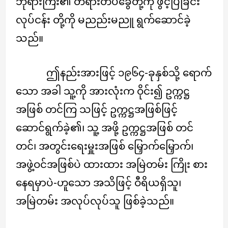
ဘုရားကြီး၏ တရားတိပ်ခွေတို့ကို ဖွင့်ပြခြင်း
လုပ်ငန်း တို့ကို မညည်းမညူ ရွက်ဆောင်ခဲ့
သည်။
ဤနည်းအားဖြင့် ၁၉၆၄-ခုနှစ်သို့ ရောက်
သော အခါ သူ့ကို အားလုံးက ဝိုင်း၍ ဥက္ကဋ္ဌ
အဖြစ် တင်ကြ သဖြင့် ဥက္ကဋ္ဌအဖြစ်ဖြင့်
ဆောင်ရွက်ခဲ့၏၊ သူ့ အဖို့ ဥက္ကဋ္ဌအဖြစ် တင်
တင်၊ အတွင်းရေးမှူးအဖြစ် မြှောက်မြှောက်၊
အဖွဲ့ဝင်အဖြစ်ပဲ ထားထား အမြဲတမ်း ကြိုး စား
နေရမှာပဲ-ဟူသော အသိဖြင့် ဝီရိယရှိသူ၊
အမြဲတမ်း အလုပ်လုပ်သူ ဖြစ်ခဲ့သည်။