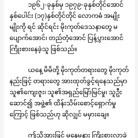
၁၉၆၂-ခုနှစ်မှ ၁၉၇၉-ခုနှစ်တိုင်အောင်
နှစ်ပေါင်း (၁၇)နှစ်တိုင်တိုင် လောကဓံ အမျိုး
မျိုးကို ရင် ဆိုင်ရင်း မိုးကုတ်ဒေသနာတွေ မ
ပျောက်အောင်၊ တည်တံ့အောင် ပြန့်ပွားအောင်
ကြိုးစားနေခဲ့သူ ဖြစ်သည်။
ယနေ့ မိမိတို့ မိုးကုတ်တရားတွေ မိုးကုတ်
နည်းဖြင့် တရားတွေ အားထုတ်ခွင့်ရနေသည်မှာ
သူ၏ကျေးဇူး၊ သူ၏အရှည်မြော်မြင်မှု၊ သူဦး
ဆောင်၍ အဖွဲ့၏ ထိန်းသိမ်းစောင့်ရှောက်မှု
ကြောင့် ဖြစ်သည်ဟု ဆိုလျှင် မမှားချေ။
ဤသို့အားဖြင့် မနေမနား ကြိုးစားလာခဲ့