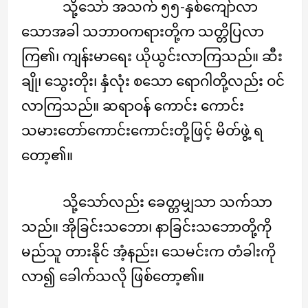
သို့သော် အသက် ၅၅-နှစ်ကျော်လာ
သောအခါ သဘာဝကရားတို့က သတ္တိပြလာ
ကြ၏၊ ကျန်းမာရေး ယိုယွင်းလာကြသည်။ ဆီး
ချို၊ သွေးတိုး၊ နှံလုံး စသော ရောဂါတို့လည်း ဝင်
လာကြသည်။ ဆရာဝန် ကောင်း ကောင်း
သမားတော်ကောင်းကောင်းတို့ဖြင့် မိတ်ဖွဲ့ ရ
တော့၏။
သို့သော်လည်း ခေတ္တမျှသာ သက်သာ
သည်။ အိုခြင်းသဘော၊ နာခြင်းသဘောတို့ကို
မည်သူ တားနိုင် အံ့နည်း၊ သေမင်းက တံခါးကို
လာ၍ ခေါက်သလို ဖြစ်တော့၏။