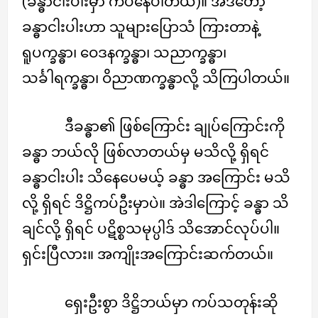
(ခန္ဓာငါးပါးမှာ ကပ်နေပါတယ်)။ အဲဒီတော့
ခန္ဓာငါးပါးဟာ သူများပြောသံ ကြားတာနဲ့
ရူပက္ခန္ဓာ၊ ဝေဒနက္ခန္ဓာ၊ သညာက္ခန္ဓာ၊
သင်္ခါရက္ခန္ဓာ၊ ဝိညာဏက္ခန္ဓာလို့ သိကြပါတယ်။
ဒီခန္ဓာ၏ ဖြစ်ကြောင်း ချုပ်ကြောင်းကို
ခန္ဓာ ဘယ်လို ဖြစ်လာတယ်မှ မသိလို့ ရှိရင်
ခန္ဓာငါးပါး သိနေပေမယ့် ခန္ဓာ အကြောင်း မသိ
လို့ ရှိရင် ဒိဋ္ဌိကပ်ဦးမှာပဲ။ အဲဒါကြောင့် ခန္ဓာ သိ
ချင်လို့ ရှိရင် ပဋိစ္စသမုပ္ပါဒ် သိအောင်လုပ်ပါ။
ရှင်းပြီလား။ အကျိုးအကြောင်းဆက်တယ်။
ရှေးဦးစွာ ဒိဋ္ဌိဘယ်မှာ ကပ်သတုန်းဆို