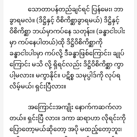
သောတာပန်တည်ချင်ရင် ပြန်မေး၊ ဘာ
ခွာရမလဲ။ (ဒိဋ္ဌိနှင့် ဝိစိကိစ္ဆာခွာရမယ်) ဒိဋ္ဌိနှင့်
ဝိစိကိစ္ဆာ ဘယ်မှာကပ်နေ သတုန်း။ (ခန္ဓာငါးပါး
မှာ ကပ်နေပါတယ်)ထို ဒိဋ္ဌိဝိစိကိစ္ဆာကို
ခန္ဓာငါးပါးမှာ ကပ်လို့ ဒီခန္ဓာဖြစ်ကြောင်း၊ ချုပ်
ကြောင်း မသိ လို့ ရှိရင်လည်း ဒိဋ္ဌိဝိစိကိစ္ဆာ ကွာ
ပါ့မလား။ မကွာနိုင်။ ပဋိစ္စ သမုပ္ပါဒ်ကို လုပ်ရ
လိမ့်မယ်၊ ရှင်းပြီလား။
အကြောင်းအကျိုး နောက်ကဆက်လာ
တယ်။ ရှင်းပြီ လား။ ဒကာ ဆရာဟာ လိုရင်းကို
ပြောတော့မယ်ဆိုတော့ အပို မထည့်တော့ဘူး၊