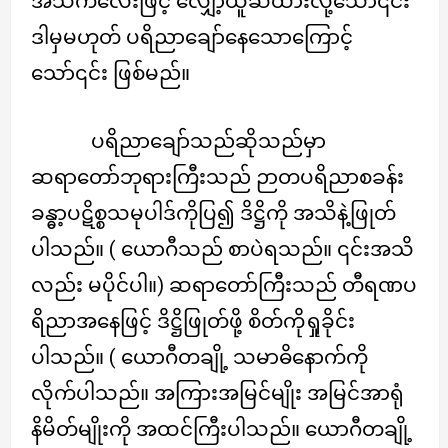
အသိကလေးဖြင့် လျှော့ယူဆထားလို့သော်၎င်း
ဒါမှမဟုတ် ပရိညာချော်နေသောကြောင့်
သော်၎င်း ဖြစ်မည်။
ပရိညာချော်သည်ဆိုသည်မှာ
ဆရာတော်ဘုရားကြီးသည် ဉာတပရိညာစခန်း
ခန္ဓာ့ပဋိစ္စသမုပါဒ်ကိုပြ၍ ဒိဋ္ဌိကို အသိနဲ့ဖြုတ်
ပါသည်။ ( ယောဂီသည် စာပဲရသည်။ ၎င်းအသိ
လည်း မပိုင်ပါ။) ဆရာတော်ကြီးသည် တီရဏပ
ရိညာအနေဖြင့် ဒိဋ္ဌိဖြုတ်ဖို့ စိတ်ကိုရှုခိုင်း
ပါသည်။ ( ယောဂီတချို့ သမာဓိနောက်ကို
လိုက်ပါသည်။ အကြားအမြင်မျိုး အမြင်အာရုံ
နိမိတ်မျိုးကို အထင်ကြီးပါသည်။ ယောဂီတချို့