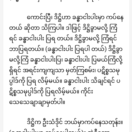
ကောင်းပြီ၊ ဒိဋ္ဌိဟာ ခန္ဓာငါးပါးမှာ ကပ်နေ
တယ် ဆိုတာ သိကြပါ။ ဒါဖြင့် ဒိဋ္ဌိခွာမလို့ ကြံ
ရင် ခန္ဓာငါးပါး ပြရ တယ်။ ဒိဋ္ဌိခွာမလို့ ကြံရင်
ဘာပြရတယ်။ (ခန္ဓာငါးပါး ပြရပါ တယ်) ဒိဋ္ဌိခွာ
မလို့ကြံ ခန္ဓာငါးပါးပြ၊ ခန္ဓာငါးပါး ပြမယ်ကြံလို့
ရှိရင် အရင်းကျကျသာ မှတ်ကြစမ်း၊ ပဋိစ္စသမု
ပ္ပါဒ်ကို ပြရ လိမ့်မယ်။ ခန္ဓာငါးပါး သိချင်ရင် ပ
ဋိစ္စသမုပ္ပါဒ်ကို ပြရလိမ့်မယ်။ ကိုင်း
သေသေချာချာမှတ်ပါ။
ဒိဋ္ဌိက ဦးသံဒိုင် ဘယ်မှာကပ်နေသတုန်း။