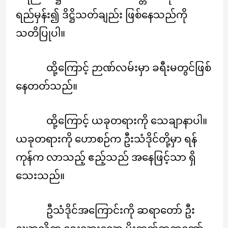
ရည်မှန်း၍ ဒိဋ္ဌိသတ်ချည်း ဖြစ်နေသည်ကို
သတိပြုပါ။
ထို့ကြောင့် ဉာဏ်လမ်းမှာ ခရီးမတွင်ဖြစ်
နေတတ်သည်။
ထို့ကြောင့် ယခုတရားကို သေချာနာပါ။
ယခုတရားကို ဟောစဉ်က ဦးသံဒိုင်တို့မှာ ရန်
ကုန်က လာသည့် ဧည့်သည် အနေဖြင့်သာ ရှိ
သေးသည်။
ဦသံဒိုင်အကြောင်းကို ဆရာတော် ဦး