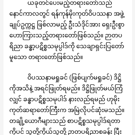
ယခုတင်ပေးမည့်တရားတော်သည်
နောင်ကာလတွင် ရန်ကုန်မိုးကုတ်ဝိပဿနာ အဖွဲ့
ချုပ်ဥက္ကဋ္ဌ ဖြစ်လာမည့် ဦးသံဒိုင်အား ရှေးဦးစွာ
ဟောကြားသည့်တရားတော်ဖြစ်သည်။ ဉာတပ
ရိညာ ခန္ဓာ့ပဋိစ္စသမုပ္ပါဒ်ကို သေချာရှင်းပြတော်
မူသော တရားတော်ဖြစ်သည်။
ဝိပဿနာမရှုခင် (ဖြစ်ပျက်မရှုခင်) ဒိဋ္ဌိ
ကိုအသိနဲ့ အရင်ဖြုတ်ရမည်။ ဒိဋ္ဌိဖြုတ်မယ်ကြံ
လျှင် ခန္ဓာပဋိစ္စသမုပါဒ် နားလည်ရမည် ဟုမိုး
ကုတ်ဆရာတော်ကြီးက အမြဲလိုပင်ဆုံးမသည်။
တချို့ယောဂီများသည် စာပဋိစ္စသမုပ္ပါဒ်ရတာ
ကိုပင် သူတို့ကိုယ်သူတို့ ဉာတပရိညာစခန်း ပြီး