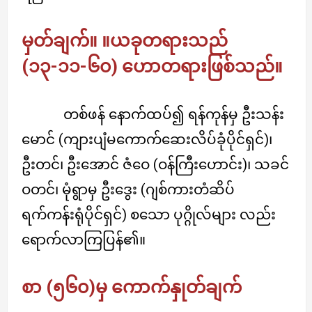
မှတ်ချက်။ ။ယခုတရားသည်
(၁၃-၁၁-၆၀) ဟောတရားဖြစ်သည်။
တစ်ဖန် နောက်ထပ်၍ ရန်ကုန်မှ ဦးသန်း
မောင် (ကျားပျံမကောက်ဆေးလိပ်ခုံပိုင်ရှင်)၊
ဦးတင်၊ ဦးအောင် ဇံဝေ (ဝန်ကြီးဟောင်း)၊ သခင်
ဝတင်၊ မုံရွာမှ ဦးဒွေး (ဂျစ်ကားတံဆိပ်
ရက်ကန်းရုံပိုင်ရှင်) စသော ပုဂ္ဂိုလ်များ လည်း
ရောက်လာကြပြန်၏။
စာ (၅၆၀)မှ ကောက်နှုတ်ချက်