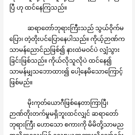
ပြီ ဟု ထင်နေကြသည်။
ဆရာတော်ဘုရားကြီးသည် သွယ်ဝိုက်မ
ပြော၊ တဲ့တိုးပင်ပြောနေပါသည်။ ကိုယ့်ဉာဏ်က
သာမန်ညောင်ညဖြစ်၍ နားထဲမဝင်ပဲ လျှံသွား
ခြင်းဖြစ်သည်။ ကိုယ်လိုသူလိုပဲ ထင်နေ၍
သာမန်မျှသဘောထား၍ ပေါ့နေမိသောကြောင့်
ဖြစ်မည်။
မိုးကုတ်ယောဂီဖြစ်နေတာကြာပြီ၊
ဉာဏ်တိုးတက်မှုမရှိဘူးထင်လျှင် ဆရာတော်
ဘုရားကြီး ဟောသော စကားကို မိမိတို့သာမည