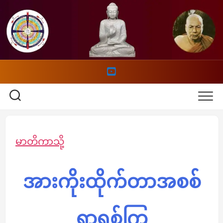
Skip
to
content
မာတိကာသို့
အားကိုးထိုက်တာအစစ်
ရှာရစ်ကြ