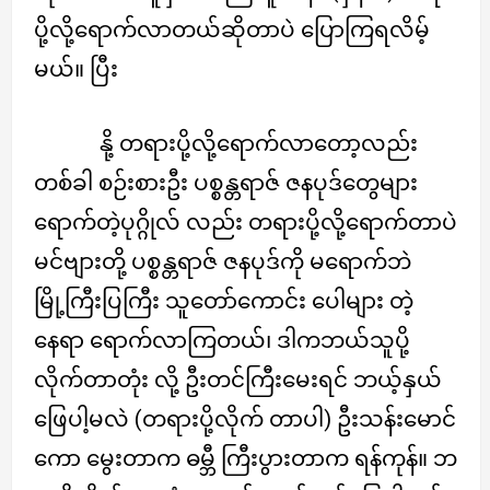
ပို့လို့ရောက်လာတယ်ဆိုတာပဲ ပြောကြရလိမ့်
မယ်။ ပြီး
နို့ တရားပို့လို့ရောက်လာတော့လည်း
တစ်ခါ စဉ်းစားဦး ပစ္စန္တရာဇ် ဇနပုဒ်တွေများ
ရောက်တဲ့ပုဂ္ဂိုလ် လည်း တရားပို့လို့ရောက်တာပဲ
မင်ဗျားတို့ ပစ္စန္တရာဇ် ဇနပုဒ်ကို မရောက်ဘဲ
မြို့ကြီးပြကြီး သူတော်ကောင်း ပေါများ တဲ့
နေရာ ရောက်လာကြတယ်၊ ဒါကဘယ်သူပို့
လိုက်တာတုံး လို့ ဦးတင်ကြီးမေးရင် ဘယ့်နှယ်
ဖြေပါ့မလဲ (တရားပို့လိုက် တာပါ) ဦးသန်းမောင်
ကော မွေးတာက ဓမ္ဘီ ကြီးပွားတာက ရန်ကုန်။ ဘ