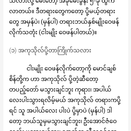
သလားလို့ မေးတော့ အခုမေးခွန်း ၅-ခု ထွက်
လာတယ်။ ဒီတရားတွေကတော့ ပို့မယ့်တရား
တွေ အမှန်ပဲ၊ (မှန်ပါ) တရားဘယ်နှစ်မျိုးဝေဖန်
လိုက်သတုံး (ငါးမျိုး ဝေဖန်ပါတယ်)။
(၁) အကုသိုလ်ပို့တာကြိုက်သလား
ငါးမျိုး ဝေဖန်လိုက်တော့ကို မောင်ချစ်
စိန်တို့က ဟာ အကုသိုလ် ပို့တဲ့ဆီတော့
တပည့်တော် မသွားချင်ဘူး ကုရား၊ အပါယ်
လေးပါးသွားရလိမ့်မယ် အကုသိုလ် တရားကပို့
ရင် သူ အပါယ်လေး ပါးပဲ ပို့မှာပဲ (မှန်ပါ) ဒါ
တော့ ဘယ်သူမှမသွားချင်ဘူး၊ ဦးအောင်ဇံဝေ