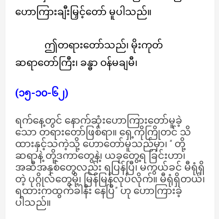
ဟောကြားချီးမြှင့်တော် မူပါသည်။
ဤတရားတော်သည်၊ မိုးကုတ်
ဆရာတော်ကြီး၊ ခန္ဓာ ဝန်မချမီ၊
(၁၅-၁၀-၆၂)
ရက်နေ့တွင် နောက်ဆုံးဟောကြားတော်မူခဲ့
သော တရားတော်ဖြစ်ရာ။ ရှေ့ကိုကြိုတင် သိ
ထားနှင့်သကဲ့သို့ ဟောတော်မူသည်မှာ၊ “ တို့
ဆရာနဲ့ တို့ဒကာတွေနဲ့၊ ယခုတွေ့ရ ခြင်းဟာ၊
အဆီအနှစ်တွေလည်း ရပြန်ပြီ၊ မကွယ်ခင် မီရုံရှိ
တဲ့ ပုဂ္ဂိုလ်တွေမို့၊ မြန်မြန်လုပ်လိုက်။ မီရုံရှိတယ်၊
ရထားကထွက်ခါနီး နေပြီ” ဟု ဟောကြားခဲ့
ပါသည်။