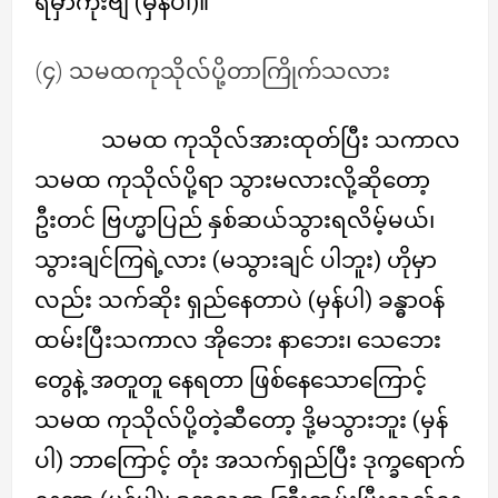
ရမှာကိုးဗျ (မှန်ပါ)။
(၄) သမထကုသိုလ်ပို့တာကြိုက်သလား
သမထ ကုသိုလ်အားထုတ်ပြီး သကာလ
သမထ ကုသိုလ်ပို့ရာ သွားမလားလို့ဆိုတော့
ဦးတင် ဗြဟ္မာပြည် နှစ်ဆယ်သွားရလိမ့်မယ်၊
သွားချင်ကြရဲ့လား (မသွားချင် ပါဘူး) ဟိုမှာ
လည်း သက်ဆိုး ရှည်နေတာပဲ (မှန်ပါ) ခန္ဓာဝန်
ထမ်းပြီးသကာလ အိုဘေး နာဘေး၊ သေဘေး
တွေနဲ့ အတူတူ နေရတာ ဖြစ်နေသောကြောင့်
သမထ ကုသိုလ်ပို့တဲ့ဆီတော့ ဒို့မသွားဘူး (မှန်
ပါ) ဘာကြောင့် တုံး အသက်ရှည်ပြီး ဒုက္ခရောက်