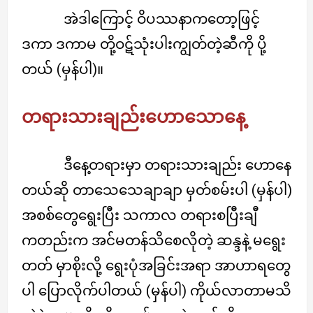
အဲဒါကြောင့် ဝိပဿနာကတော့ဖြင့်
ဒကာ ဒကာမ တို့ဝဋ်သုံးပါးကျွတ်တဲ့ဆီကို ပို့
တယ် (မှန်ပါ)။
တရားသားချည်းဟောသောနေ့
ဒီနေ့တရားမှာ တရားသားချည်း ဟောနေ
တယ်ဆို တာသေသေချာချာ မှတ်စမ်းပါ (မှန်ပါ)
အစစ်တွေရွေးပြီး သကာလ တရားစပြီးချီ
ကတည်းက အင်မတန်သိစေလိုတဲ့ ဆန္ဒနဲ့ မရွေး
တတ် မှာစိုးလို့ ရွေးပုံအခြင်းအရာ အာဟာရတွေ
ပါ ပြောလိုက်ပါတယ် (မှန်ပါ) ကိုယ်လာတာမသိ