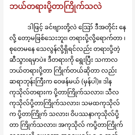
ဘယ်တရားပို့တာကြိုက်သလဲ
ဒါဖြင့် ခင်ဗျားတို့လဲ ဪ ဒီအတိုင်း နေ
လို့ တော့မဖြစ်သေးဘူး၊ တရားပို့လို့ရောက်တာ ၊
စုတေမနေ သေလွန်လို့ရှိရင်လည်း တရားပို့တဲ့
ဆီသွားရမှာပဲ။ ဒီတရားကို ရွေးပြီး သကာလ
ဘယ်တရားပို့တာ ကြိုက်တယ်ဆိုတာ လည်း
ဆရာဘုန်းကြီးက ဝေဖန်မယ် (မှန်ပါ)။ ဒါန
ကုသိုလ်တရားက ပို့တာကြိုက်သလား၊ သီလ
ကုသိုလ်ပို့တာကြိုက်သလား၊ သမထကုသိုလ်
က ပို့တာကြိုက် သလား၊ ဝိပဿနာကုသိုလ်ပို့
တာ ကြိုက်သလား၊ အကုသိုလ် ကပို့တာကြိုက်