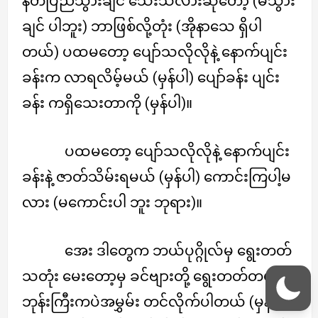
နတ်ပြည်သွားချင် သေးသလားဆိုတော့ (မသွား
ချင် ပါဘူး) ဘာဖြစ်လို့တုံး (အိုနာသေ ရှိပါ
တယ်) ပထမတော့ ပျော်သလိုလိုနဲ့ နောက်ပျင်း
ခန်းက လာရလိမ့်မယ် (မှန်ပါ) ပျော်ခန်း ပျင်း
ခန်း ကရှိသေးတာကို (မှန်ပါ)။
ပထမတော့ ပျော်သလိုလိုနဲ့ နောက်ပျင်း
ခန်းနဲ့ ဇာတ်သိမ်းရမယ် (မှန်ပါ) ကောင်းကြပါ့မ
လား (မကောင်းပါ ဘူး ဘုရား)။
အေး ဒါတွေက ဘယ်ပုဂ္ဂိုလ်မှ ရွေးတတ်
သတုံး မေးတော့မှ ခင်ဗျားတို့ ရွေးတတ်တယ်၊
ဘုန်းကြီးကပဲအမွှမ်း တင်လိုက်ပါတယ် (မှန်ပါ)