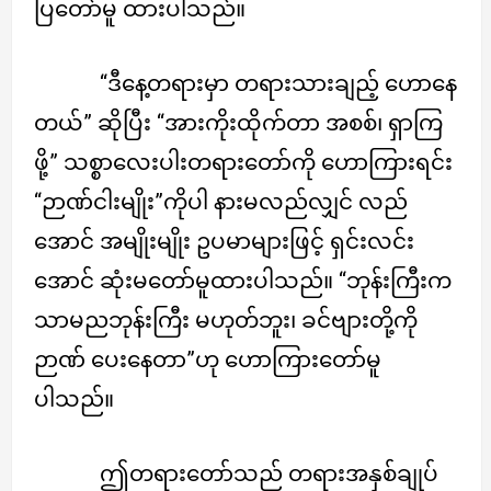
ပြတော်မူ ထားပါသည်။
“ဒီနေ့တရားမှာ တရားသားချည့် ဟောနေ
တယ်” ဆိုပြီး “အားကိုးထိုက်တာ အစစ်၊ ရှာကြ
ဖို့” သစ္စာလေးပါးတရားတော်ကို ဟောကြားရင်း
“ဉာဏ်ငါးမျိုး”ကိုပါ နားမလည်လျှင် လည်
အောင် အမျိုးမျိုး ဥပမာများဖြင့် ရှင်းလင်း
အောင် ဆုံးမတော်မူထားပါသည်။ “ဘုန်းကြီးက
သာမညဘုန်းကြီး မဟုတ်ဘူး၊ ခင်ဗျားတို့ကို
ဉာဏ် ပေးနေတာ”ဟု ဟောကြားတော်မူ
ပါသည်။
ဤတရားတော်သည် တရားအနှစ်ချုပ်