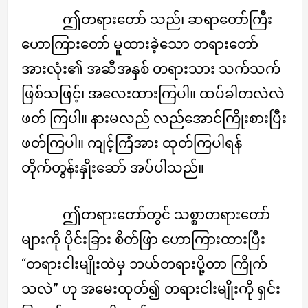
ဤတရားတော် သည်၊ ဆရာတော်ကြီး
ဟောကြားတော် မူထားခဲ့သော တရားတော်
အားလုံး၏ အဆီအနှစ် တရားသား သက်သက်
ဖြစ်သဖြင့်၊ အလေးထားကြပါ။ ထပ်ခါတလဲလဲ
ဖတ် ကြပါ။ နားမလည် လည်အောင်ကြိုးစားပြီး
ဖတ်ကြပါ။ ကျင့်ကြံအား ထုတ်ကြပါရန်
တိုက်တွန်းနှိုးဆော် အပ်ပါသည်။
ဤတရားတော်တွင် သစ္စာတရားတော်
များကို ပိုင်းခြား စိတ်ဖြာ ဟောကြားထားပြီး
“တရားငါးမျိုးထဲမှ ဘယ်တရားပို့တာ ကြိုက်
သလဲ” ဟု အမေးထုတ်၍ တရားငါးမျိုးကို ရှင်း