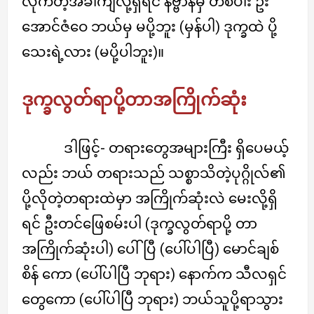
လိုက်တဲ့အခါကျလို့ရှိရင် နိဗ္ဗာန်မှ တစ်ပါး ဦး
အောင်ဇံဝေ ဘယ်မှ မပို့ဘူး (မှန်ပါ) ဒုက္ခထဲ ပို့
သေးရဲ့လား (မပို့ပါဘူး)။
ဒုက္ခလွတ်ရာပို့တာအကြိုက်ဆုံး
ဒါဖြင့်- တရားတွေအများကြီး ရှိပေမယ့်
လည်း ဘယ် တရားသည် သစ္စာသိတဲ့ပုဂ္ဂိုလ်၏
ပို့လိုတဲ့တရားထဲမှာ အကြိုက်ဆုံးလဲ မေးလို့ရှိ
ရင် ဦးတင်ဖြေစမ်းပါ (ဒုက္ခလွတ်ရာပို့ တာ
အကြိုက်ဆုံးပါ) ပေါ်ပြီ (ပေါ်ပါပြီ) မောင်ချစ်
စိန် ကော (ပေါ်ပါပြီ ဘုရား) နောက်က သီလရှင်
တွေကော (ပေါ်ပါပြီ ဘုရား) ဘယ်သူပို့ရာသွား