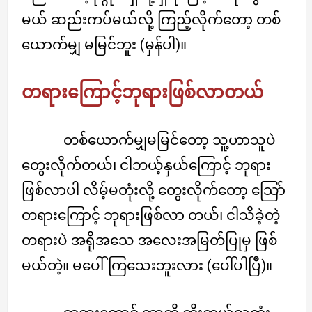
မယ် ဆည်းကပ်မယ်လို့ ကြည့်လိုက်တော့ တစ်
ယောက်မျှ မမြင်ဘူး (မှန်ပါ)။
တရားကြောင့်ဘုရားဖြစ်လာတယ်
တစ်ယောက်မျှမမြင်တော့ သူ့ဟာသူပဲ
တွေးလိုက်တယ်၊ ငါဘယ့်နှယ်ကြောင့် ဘုရား
ဖြစ်လာပါ လိမ့်မတုံးလို့ တွေးလိုက်တော့ သြော်
တရားကြောင့် ဘုရားဖြစ်လာ တယ်၊ ငါသိခဲ့တဲ့
တရားပဲ အရိုအသေ အလေးအမြတ်ပြုမှ ဖြစ်
မယ်တဲ့။ မပေါ်ကြသေးဘူးလား (ပေါ်ပါပြီ)။