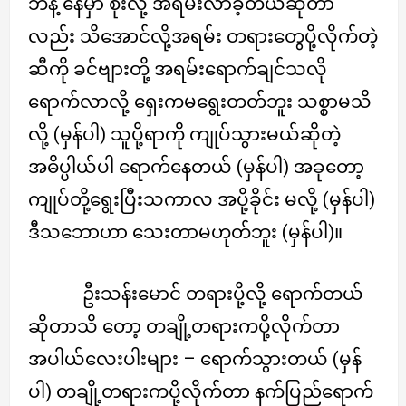
ဘဲနဲ့ နေမှာ စိုးလို့ အရမ်းလာခဲ့တယ်ဆိုတာ
လည်း သိအောင်လို့အရမ်း တရားတွေပို့လိုက်တဲ့
ဆီကို ခင်ဗျားတို့ အရမ်းရောက်ချင်သလို
ရောက်လာလို့ ရှေးကမရွေးတတ်ဘူး သစ္စာမသိ
လို့ (မှန်ပါ) သူပို့ရာကို ကျုပ်သွားမယ်ဆိုတဲ့
အဓိပ္ပါယ်ပါ ရောက်နေတယ် (မှန်ပါ) အခုတော့
ကျုပ်တို့ရွေးပြီးသကာလ အပို့ခိုင်း မလို့ (မှန်ပါ)
ဒီသဘောဟာ သေးတာမဟုတ်ဘူး (မှန်ပါ)။
ဦးသန်းမောင် တရားပို့လို့ ရောက်တယ်
ဆိုတာသိ တော့ တချို့တရားကပို့လိုက်တာ
အပါယ်လေးပါးများ – ရောက်သွားတယ် (မှန်
ပါ) တချို့တရားကပို့လိုက်တာ နက်ပြည်ရောက်