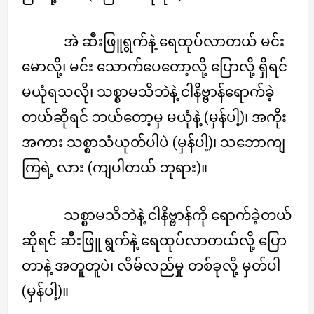
အဲ ဆီးဖြူရွက်နဲ့ ရေထုပ်လာတယ် မင်း
မောလို့၊ မင်း သောက်ပေတော့လို့ ပြောလို့ ရှိရင်
မယုံရသလို၊ သစ္စာမသိဘဲနဲ့ ငါနိဗ္ဗာန်ရောက်ခဲ့
တယ်ဆိုရင် ဘယ်တော့မှ မယုံနဲ့ (မှန်ပါ့)၊ အကိုး
အကား သစ္စာသံယုတ်ပါပဲ (မှန်ပါ့)၊ သဘောကျ
ကြရဲ့ လား (ကျပါတယ် ဘုရား)။
သစ္စာမသိဘဲနဲ့ ငါနိဗ္ဗာန်ကို ရောက်ခဲ့တယ်
ဆိုရင် ဆီးဖြူ ရွက်နဲ့ ရေထုပ်လာတယ်လို့ ပြော
တာနဲ့ အတူတူပဲ၊ လိမ်လည်မှု တစ်ခုလို့ မှတ်ပါ
(မှန်ပါ့)။