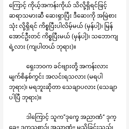
ကြောင့် ကိုယ့်အကန်းကိုယ် သိလို့ရှိရင်ဖြင့်
ဆရာသမားဆီ ဆေးရှာပြီး ဒီဆေးကို အမြဲစား
သုံး လို့ရှိရင် ကိစ္စပြီးပါလိမ့်မယ် (မှန်ပါ့)၊ မြန်
အောင်ဦးတင် ကိစ္စပြီးမယ် (မှန်ပါ့)၊ သဘောကျ
ရဲ့လား (ကျပါတယ် ဘုရား)။
ရှေးဘဝက ခင်ဗျားတို့ အကန်းလား
မျက်စိနှစ်ကွင်း အလင်းရသလား (မရပါ
ဘုရား)၊ မရဘူးဆိုတာ သေချာပလား (သေချာ
ပါပြီ ဘုရား)။
ဒါကြောင့် သူက“ဒုက္ခေ အညာဏံ” ဒုက္
ခေ= ဒုက္ခသစ္စာ၌၊ အညာဏံ= မသိခြင်းသည်၊