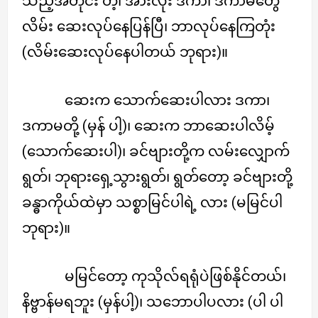
သည့်အတိုင်း တဲ့၊ အားလုံး ဒကာ၊ ဒကာမတွေ
လိမ်း ဆေးလုပ်နေပြန်ပြီ၊ ဘာလုပ်နေကြတုံး
(လိမ်းဆေးလုပ်နေပါတယ် ဘုရား)။
ဆေးက သောက်ဆေးပါလား ဒကာ၊
ဒကာမတို့ (မှန် ပါ့)၊ ဆေးက ဘာဆေးပါလိမ့်
(သောက်ဆေးပါ)၊ ခင်ဗျားတို့က လမ်းလျှောက်
ရွတ်၊ ဘုရားရှေ့သွားရွတ်၊ ရွတ်တော့ ခင်ဗျားတို့
ခန္ဓာကိုယ်ထဲမှာ သစ္စာမြင်ပါရဲ့ လား (မမြင်ပါ
ဘုရား)။
မမြင်တော့ ကုသိုလ်ရရုံပဲဖြစ်နိုင်တယ်၊
နိဗ္ဗာန်မရဘူး (မှန်ပါ့)၊ သဘောပါပလား (ပါ ပါ