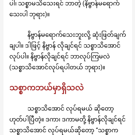
ပါ၊ သစ္စာမသိသေးရင် ဘာတဲ့ (နိဗ္ဗာန်မရောက်
သေးပါ ဘုရား)။
နိဗ္ဗာန်မရောက်သေးဘူးလို့ ဆုံးဖြတ်ချက်
ချပါ။ ဒါဖြင့် နိဗ္ဗာန် လိုချင်ရင် သစ္စာသိအောင်
လုပ်ပါ။ နိဗ္ဗာန်လိုချင်ရင် ဘာလုပ်ကြမလဲ
(သစ္စာသိအောင်လုပ်ရပါတယ် ဘုရား)။
သစ္စာကဘယ်မှာရှိသလဲ
သစ္စာသိအောင် လုပ်ရမယ် ဆိုတော့
ဟုတ်ပါပြီတဲ့။ ဒကာ၊ ဒကာမတို့ နိဗ္ဗာန်လိုချင်ရင်
သစ္စာသိအောင် လုပ်ရမယ်ဆိုတော့ “သစ္စာက