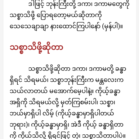
ဒါဖြင့် ဘုန်းကြီးတို့ ဒကာ၊ ဒကာမတွေကို
သစ္စာသိဖို့ ပြောရတော့မယ်ဆိုတာကို
သေသေချာချာ နားထောင်ကြပါနော် (မှန်ပါ)။
သစ္စာသိဖို့ဆိုတာ
သစ္စာသိဖို့ဆိုတာ ဒကာ၊ ဒကာမတို့ ခန္ဓာ
ရှိရင် သိရမယ်၊ သစ္စာဘုန်းကြီးက မန္တလေးက
သယ်လာတယ် မအောက်မေ့ပါနဲ့။ ကိုယ့်ခန္ဓာ
အရှိကို သိရမယ်လို့ မှတ်ကြစမ်းပါ၊ သစ္စာ၊
ဘယ်မှာရှိပါ လိမ့် (ကိုယ့်ခန္ဓာမှာရှိပါတယ်
ဘုရား)၊ ကိုယ့်ခန္ဓာမှာရှိ၊ အဲဒီ ကိုယ့် ခန္ဓာရှိတာ
ကို ကိုယ်သိလို့ ရှိရင်ဖြင့် တဲ့၊ သစ္စာသိတာပါပဲ။