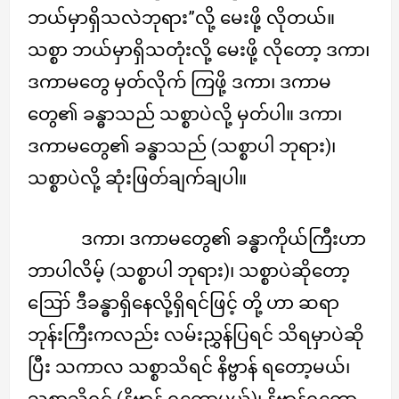
ဘယ်မှာရှိသလဲဘုရား”လို့ မေးဖို့ လိုတယ်။
သစ္စာ ဘယ်မှာရှိသတုံးလို့ မေးဖို့ လိုတော့ ဒကာ၊
ဒကာမတွေ မှတ်လိုက် ကြဖို့ ဒကာ၊ ဒကာမ
တွေ၏ ခန္ဓာသည် သစ္စာပဲလို့ မှတ်ပါ။ ဒကာ၊
ဒကာမတွေ၏ ခန္ဓာသည် (သစ္စာပါ ဘုရား)၊
သစ္စာပဲလို့ ဆုံးဖြတ်ချက်ချပါ။
ဒကာ၊ ဒကာမတွေ၏ ခန္ဓာကိုယ်ကြီးဟာ
ဘာပါလိမ့် (သစ္စာပါ ဘုရား)၊ သစ္စာပဲဆိုတော့
ဪ ဒီခန္ဓာရှိနေလို့ရှိရင်ဖြင့် တို့ ဟာ ဆရာ
ဘုန်းကြီးကလည်း လမ်းညွှန်ပြရင် သိရမှာပဲဆို
ပြီး သကာလ သစ္စာသိရင် နိဗ္ဗာန် ရတော့မယ်၊
သစ္စာသိရင် (နိဗ္ဗာန် ရတော့မယ်)၊ နိဗ္ဗာန်ရတော့