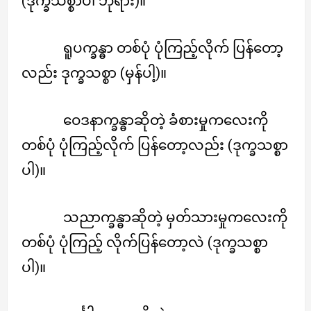
(ဒုက္ခသစ္စာပါ ဘုရား)။
ရူပက္ခန္ဓာ တစ်ပုံ ပုံကြည့်လိုက် ပြန်တော့
လည်း ဒုက္ခသစ္စာ (မှန်ပါ့)။
ဝေဒနာက္ခန္ဓာဆိုတဲ့ ခံစားမှုကလေးကို
တစ်ပုံ ပုံကြည့်လိုက် ပြန်တော့လည်း (ဒုက္ခသစ္စာ
ပါ)။
သညာက္ခန္ဓာဆိုတဲ့ မှတ်သားမှုကလေးကို
တစ်ပုံ ပုံကြည့် လိုက်ပြန်တော့လဲ (ဒုက္ခသစ္စာ
ပါ)။