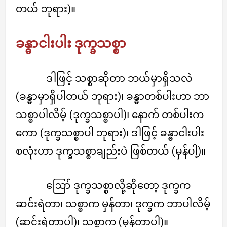
တယ် ဘုရား)။
ခန္ဓာငါးပါး ဒုက္ခသစ္စာ
ဒါဖြင့် သစ္စာဆိုတာ ဘယ်မှာရှိသလဲ
(ခန္ဓာမှာရှိပါတယ် ဘုရား)၊ ခန္ဓာတစ်ပါးဟာ ဘာ
သစ္စာပါလိမ့် (ဒုက္ခသစ္စာပါ)၊ နောက် တစ်ပါးက
ကော (ဒုက္ခသစ္စာပါ ဘုရား)၊ ဒါဖြင့် ခန္ဓာငါးပါး
စလုံးဟာ ဒုက္ခသစ္စာချည်းပဲ ဖြစ်တယ် (မှန်ပါ့)။
ဪ ဒုက္ခသစ္စာလို့ဆိုတော့ ဒုက္ခက
ဆင်းရဲတာ၊ သစ္စာက မှန်တာ၊ ဒုက္ခက ဘာပါလိမ့်
(ဆင်းရဲတာပါ)၊ သစ္စာက (မှန်တာပါ)။