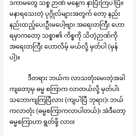
ဒကာမတွေ သစ္စ ဉာဏ် မနေ့က နာပြီးကြပါပြီ။
မနာရသေးတဲ့ ပုဂ္ဂိုလ်များအတွက် တော့ နည်း
နည်းထည့်ပေးဦးမပေါ့ဗျာ၊ အရေးတကြီး ဟော
ရမှာကတော့ သစ္စာ၏ ကိစ္စကို သိတဲ့ဉာဏ်ကို
အရေးတကြီး ဟောလိမ့် မယ်လို့ မှတ်ပါ (မှန်
ပါ့)။
ဒီတရား ဘယ်က လာသတုံးမေးတဲ့အခါ
ကျတော့မှ ဓမ္မ စကြာက လာတယ်လို့ မှတ်ပါ၊
သဘောကျကြပြီလား (ကျပါပြီ ဘုရား)၊ ဘယ်
ကလာတုံး (ဓမ္မစကြာကလာပါတယ်)၊ အဲဒီတော့
ဓမ္မစကြာဟာ ရွတ်ဖို့ လား။