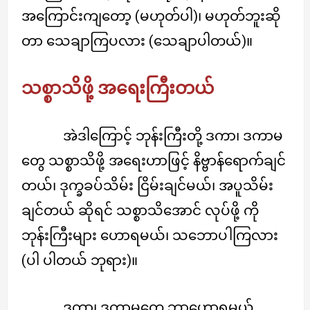
အကြောင်းကျတော့ (မဟုတ်ပါ)၊ မဟုတ်ဘူးဆို
တာ သေချာကြပလား (သေချာပါတယ်)။
သစ္စာသိဖို့ အရေးကြီးတယ်
အဲဒါကြောင့် ဘုန်းကြီးတို့ ဒကာ၊ ဒကာမ
တွေ သစ္စာသိဖို့ အရေးဟာဖြင့် နိဗ္ဗာန်ရောက်ချင်
တယ်၊ ဒုက္ခခပ်သိမ်း ငြိမ်းချင်မယ်၊ အပူသိမ်း
ချင်တယ် ဆိုရင် သစ္စာသိအောင် လုပ်ဖို့ ကို
ဘုန်းကြီးများ ဟောရမယ်၊ သဘောပါကြလား
(ပါ ပါတယ် ဘုရား)။
ဒကာ၊ ဒကာမတွေ ဘာဟောရမယ်