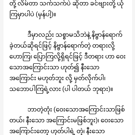
တို့ လိမ်တာ သက်သက်ပဲ ဆိုတာ ခင်ဗျားတို့ ယုံ
ကြမှာပါပဲ (မှန်ပါ့)။
ဒီမှာလည်း သစ္စာမသိဘဲနဲ့ နိဗ္ဗာန်ရောက်
ခဲ့တယ်ဆိုရင်ဖြင့် နိဗ္ဗာန်ရောက်တဲ့ တရားလို့
ဟောကြ၊ ပြောကြလို့ရှိရင်ဖြင့် ဒီတရား ဟာ ဝေး
သောအကြောင်းသာ ဟုတ်၍ နီးသော
အကြောင်း မဟုတ်ဘူး လို့ မှတ်လိုက်ပါ၊
သဘောပါကြရဲ့လား (ပါ ပါတယ် ဘုရား)။
ဘာတဲ့တုံး (ဝေးသောအကြောင်းသာဖြစ်
တယ်၊ နီးသော အကြောင်းမဖြစ်ဘူး)၊ ဝေးသော
အကြောင်းတော့ ဟုတ်ပါရဲ့ တဲ့၊ နီးသော