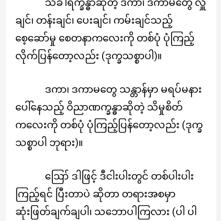
သင်္ခါရက္ခန္ဓာဆိုတဲ့ ဒကာ၊ ဒကာမတွေ လှူ
ချင်၊ တန်းချင်၊ ပေးချင်၊ ကမ်းချင်သည့်
စေ့ဆော်မှု စေတနာကလေးကို တစ်ပုံ ပုံကြည့်
လိုက်ပြန်တော့လည်း (ဒုက္ခသစ္စာပါ)။
ဒကာ၊ ဒကာမတွေ သန္တာန်မှာ မရပ်မနား
ပေါ်နေသည့် ဝိညာဏက္ခန္ဓာဆိုတဲ့ သိမှုစိတ်
ကလေးကို တစ်ပုံ ပုံကြည့်ပြန်တော့လည်း (ဒုက္ခ
သစ္စာပါ ဘုရား)။
ဪ ဒါဖြင့် ဒီငါးပါးတွင် တစ်ပါးပါး
ကြည့်ရင် ပြီးတာပဲ ဆိုတာ တရားအစမှာ
ဆုံးဖြတ်ချက်ချပါ၊ သဘောပါကြလား (ပါ ပါ