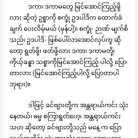
ဒကာ၊ ဒကာမတွေ မြင်အောင်ကြည့်ဖို့
လား ဆိုတဲ့ ဥစ္စာကို စက္ခုံ ဥဒပါဒိက ထောက်ခံ
ချက် ပေးလိမ့်မယ် (မှန်ပါ့)၊ စက္ခုံ- ဉာဏ် မျက်စိ
သည်၊ ဥဒပါဒိ- ဖြစ်ပေါ်လာအောင်လုပ်ကွ ဆို
တော့ ရွတ်ဖို့၊ ဖတ်ဖို့လား ဒကာ၊ ဒကာမတို့၊
ကိုယ့်ခန္ဓာ သစ္စာကိုမြင်အောင်ကြည့် ပါလို့ ပြော
တာလား (မြင်အောင်ကြည့်ပါလို့ ပြောတာပါ
ဘုရား)။
ဒါဖြင့် ခင်ဗျားတို့က အန္တရာယ်ကင်း သုံး
နေတယ်၊ ဓမ္မ စကြာရွတ်ဟေ့၊ အန္တရာယ်ကင်း
သဟ ဆိုတော့ ခင်ဗျားတို့သည် မနေ့ က ပြော