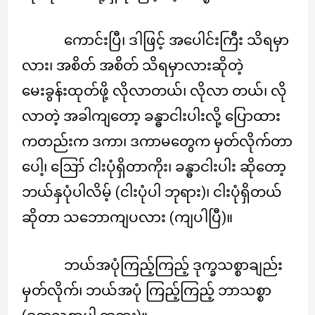
ကောင်းပြီ၊ ဒါဖြင့် အပေါင်းကြီး သိရမှာ
လား၊ အစိတ် အစိတ် သိရမှာလားဆိုတဲ့
မေးခွန်းထုတ်ဖို့ လိုလာတယ်၊ လိုလာ တယ်၊ လို
လာတဲ့ အခါကျတော့ ခန္ဓာငါးပါးလို့ ပြောထား
ကတည်းက ဒကာ၊ ဒကာမတွေက မှတ်လိုက်တာ
ပေါ့၊ ဪ ငါးပုံရှိတာကိုး၊ ခန္ဓာငါးပါး ဆိုတော့
ဘယ်နှပုံပါလိမ့် (ငါးပုံပါ ဘုရား)၊ ငါးပုံရှိတယ်
ဆိုတာ သဘောကျပလား (ကျပါပြီ)။
ဘယ်အပုံကြည့်ကြည့် ဒုက္ခသစ္စာချည်း
မှတ်လိုက်၊ ဘယ်အပုံ ကြည့်ကြည့် ဘာသစ္စာ