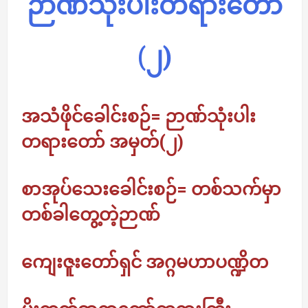
ဉာဏ်သုံးပါးတရားတော်
(၂)
အသံဖိုင်ခေါင်းစဉ်= ဉာဏ်သုံးပါး
တရားတော် အမှတ်(၂)
စာအုပ်သေးခေါင်းစဉ်= တစ်သက်မှာ
တစ်ခါတွေ့တဲ့ဉာဏ်
ကျေးဇူးတော်ရှင် အဂ္ဂမဟာပဏ္ဍိတ