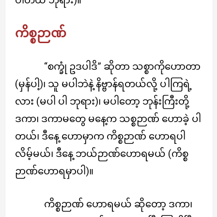
ကိစ္စဉာဏ်
“စက္ခုံ ဥဒပါဒိ” ဆိုတာ သစ္စာကိုဟောတာ
(မှန်ပါ့)၊ သူ မပါဘဲနဲ့ နိဗ္ဗာန်ရတယ်လို့ ပါကြရဲ့
လား (မပါ ပါ ဘုရား)၊ မပါတော့ ဘုန်းကြီးတို့
ဒကာ၊ ဒကာမတွေ မနေ့က သစ္စဉာဏ် ဟောခဲ့ ပါ
တယ်၊ ဒီနေ့ ဟောမှာက ကိစ္စဉာဏ် ဟောရပါ
လိမ့်မယ်၊ ဒီနေ့ ဘယ်ဉာဏ်ဟောရမယ် (ကိစ္စ
ဉာဏ်ဟောရမှာပါ)။
ကိစ္စဉာဏ် ဟောရမယ် ဆိုတော့ ဒကာ၊