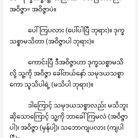
အဝိဇ္ဇာ= အဝိဇ္ဇာပဲ။
ပေါ်ကြပလား (ပေါ်ပါပြီ ဘုရား)။ ဒုက္ခ
သစ္စာမသိတာ (အဝိဇ္ဇာပါ ဘုရား)။
ကောင်းပြီ ဒီအဝိဇ္ဇာဟာ ဒုက္ခသစ္စာမသိ
လို့ သူ့ကို အဝိဇ္ဇာ ခေါ်တယ်နော် သမုဒယသစ္စာ
ကော သူသိပါရဲ့ (မသိပါ ဘုရား)။
ဒါကြောင့် သမုဒယသစ္စာလည်း မသိဘူး
ဆိုသောကြောင့် သူ့ကို ဘာခေါ်ကြမလဲ (အဝိဇ္ဇာ
ပါ)၊ အဝိဇ္ဇာ (မှန်ပါ့)၊ သဘောကျပလား (ကျပါ