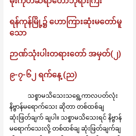
မိုးကုတ်ဆရာတော်ဘုရားကြီး
ရန်ကုန်မြို့၌ ဟောကြားဆုံးမတော်မူ
သော
ဉာဏ်သုံးပါးတရားတော် အမှတ်(၂)
၉-၇-၆၂ ရက်နေ့ (ည)
သစ္စာမသိသေးသရွေ့ကာလပတ်လုံး
နိဗ္ဗာန်မရောက်သေး ဆိုတာ တစ်ထစ်ချ
ဆုံးဖြတ်ချက် ချပါ။ သစ္စာမသိသေးရင် နိဗ္ဗာန်
မရောက်သေးလို့ တစ်ထစ်ချ ဆုံးဖြတ်ချက်ချ