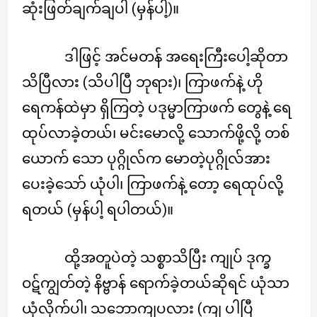
ဆုံးဖြတ်ချက်ချပါ (မှန်ပါ့)။
ဒါဖြင့် အင်မတန် အရေးကြီးပေါ့ဆိုတာ
သိပြီလား (သိပါပြီ ဘုရား)၊ ကြာဖက်နဲ့ ဟို
ရေကန်ထဲမှာ ရှိကြတဲ့ ပဒုမ္မာကြာဖက် တွေနဲ့ ရေ
ထုပ်လာခဲ့တယ်၊ မင်းမောလို့ သောက်ဖို့လို့ တစ်
ယောက် သော ပုဂ္ဂိုလ်က မောတဲ့ပုဂ္ဂိုလ်အား
ပေးခဲ့သော် ယုံပါ၊ ကြာဖက်နဲ့ တော့ ရေထုပ်လို့
ရတယ် (မှန်ပါ့ ရပါတယ်)။
ထို့အတူပဲတဲ့ သစ္စာသိပြီး ကျုပ် ဒုက္ခ
ဝဋ်ကျွတ်တဲ့ နိဗ္ဗာန် ရောက်ခဲ့တယ်ဆိုရင် ယုံသာ
ယုံလိုက်ပါ၊ သဘောကျပလား (ကျ ပါပြီ