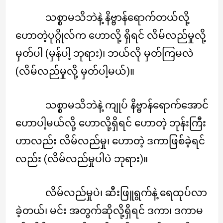
သစ္စာမသိဘဲနဲ့ နိဗ္ဗာန်ရောက်တယ်လို့
ဟောတဲ့ပုဂ္ဂိုလ်က ဟောလို့ ရှိရင် လိမ်လည်မှုလို့
မှတ်ပါ (မှန်ပါ့ ဘုရား)၊ ဘယ်လို မှတ်ကြမလဲ
(လိမ်လည်မှုလို့ မှတ်ပါ့မယ်)။
သစ္စာမသိဘဲနဲ့ ကျုပ် နိဗ္ဗာန်ရောက်အောင်
ဟောပါ့မယ်လို့ ဟောလို့ရှိရင် ဟောတဲ့ ဘုန်းကြီး
ဟာလည်း လိမ်လည်မှု၊ ဟောတဲ့ ဒကာဖြစ်ခဲ့ရင်
လည်း (လိမ်လည်မှုပါပဲ ဘုရား)။
လိမ်လည်မှုပဲ၊ ဆီးဖြူရွက်နဲ့ ရေထုပ်လာ
ခဲ့တယ်၊ မင်း အတွက်ဆိုလို့ရှိရင် ဒကာ၊ ဒကာမ