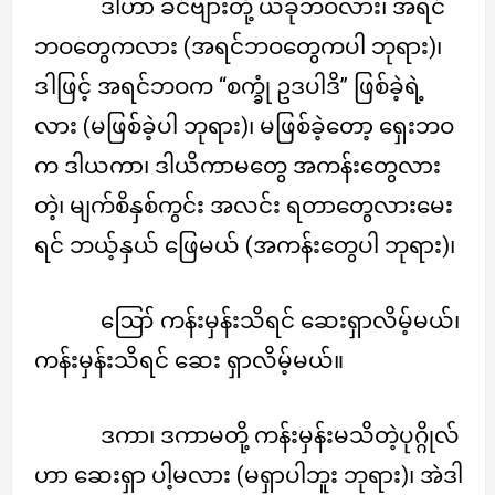
ဒါဟာ ခင်ဗျားတို့ ယခုဘဝလား၊ အရင်
ဘဝတွေကလား (အရင်ဘဝတွေကပါ ဘုရား)၊
ဒါဖြင့် အရင်ဘဝက “စက္ခုံ ဥဒပါဒိ’’ ဖြစ်ခဲ့ရဲ့
လား (မဖြစ်ခဲ့ပါ ဘုရား)၊ မဖြစ်ခဲ့တော့ ရှေးဘဝ
က ဒါယကာ၊ ဒါယိကာမတွေ အကန်းတွေလား
တဲ့၊ မျက်စိနှစ်ကွင်း အလင်း ရတာတွေလားမေး
ရင် ဘယ့်နှယ် ဖြေမယ် (အကန်းတွေပါ ဘုရား)၊
ဪ ကန်းမှန်းသိရင် ဆေးရှာလိမ့်မယ်၊
ကန်းမှန်းသိရင် ဆေး ရှာလိမ့်မယ်။
ဒကာ၊ ဒကာမတို့ ကန်းမှန်းမသိတဲ့ပုဂ္ဂိုလ်
ဟာ ဆေးရှာ ပါ့မလား (မရှာပါဘူး ဘုရား)၊ အဲဒါ