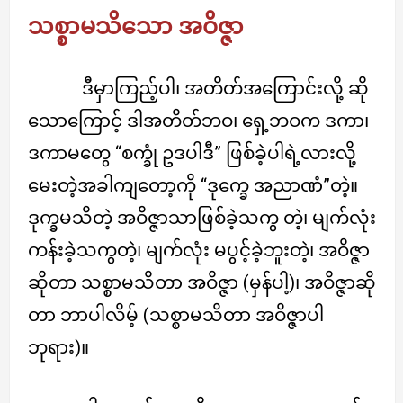
သစ္စာမသိသော အဝိဇ္ဇာ
ဒီမှာကြည့်ပါ၊ အတိတ်အကြောင်းလို့ ဆို
သောကြောင့် ဒါအတိတ်ဘဝ၊ ရှေ့ဘဝက ဒကာ၊
ဒကာမတွေ “စက္ခုံ ဥဒပါဒီ” ဖြစ်ခဲ့ပါရဲ့လားလို့
မေးတဲ့အခါကျတော့ကို “ဒုက္ခေ အညာဏံ”တဲ့။
ဒုက္ခမသိတဲ့ အဝိဇ္ဇာသာဖြစ်ခဲ့သကွ တဲ့၊ မျက်လုံး
ကန်းခဲ့သကွတဲ့၊ မျက်လုံး မပွင့်ခဲ့ဘူးတဲ့၊ အဝိဇ္ဇာ
ဆိုတာ သစ္စာမသိတာ အဝိဇ္ဇာ (မှန်ပါ့)၊ အဝိဇ္ဇာဆို
တာ ဘာပါလိမ့် (သစ္စာမသိတာ အဝိဇ္ဇာပါ
ဘုရား)။