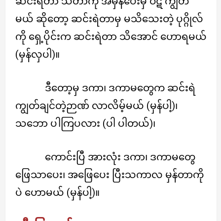
ဆင်းရဲတာ သိတာကို အမှန်ပေးမှ ဝဋ် ကျွတ်
မယ် ဆိုတော့ ဆင်းရဲတာမှ မသိသေးတဲ့ ပုဂ္ဂိုလ်
ကို ရှေ့ပိုင်းက ဆင်းရဲတာ သိအောင် ဟောရမယ်
(မှန်လှပါ)။
ဒီတော့မှ ဒကာ၊ ဒကာမတွေက ဆင်းရဲ
ကျွတ်ချင်တဲ့ဉာဏ် လာလိမ့်မယ် (မှန်ပါ့)၊
သဘော ပါကြပလား (ပါ ပါတယ်)၊
ကောင်းပြီ အားလုံး ဒကာ၊ ဒကာမတွေ
ဖြေသာပေး၊ အဖြေပေး ပြီးသကာလ မှန်တာကို
ပဲ ဟောမယ် (မှန်ပါ့)။