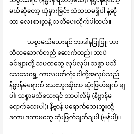
မယ်ဆိုတော့ ယုံမှားခြင်း သံသယမရှိပါ နဲ့ဆို
တာ လေးစားစွာနဲ့ သတိပေးလိုက်ပါတယ်။
သစ္စာမသိသေးရင် ဘာဒါနပြုပြု၊ ဘာ
သီလဆောက်တည် ဆောက်တည်၊ ဘာပဲ
ခင်ဗျားတို့ သမထတွေ လုပ်လုပ်၊ သစ္စာ မသိ
သေးသရွေ့ ကာလပတ်လုံး ငါတို့အလုပ်သည်
နိဗ္ဗာန်မရောက် သေးဘူးဆိုတာ ဆုံးဖြတ်ချက် ချ
ပါ၊ သစ္စာမသိသေးရင် ဘာပါလိမ့် (နိဗ္ဗာန်မ
ရောက်သေးပါ)၊ နိဗ္ဗာန် မရောက်သေးဘူးလို့
ဒကာ၊ ဒကာမတွေ ဆုံးဖြတ်ချက်ချပါ (မှန်ပါ့)။