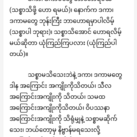
(သစ္စာသိဖို့ ဟော ရမယ်)၊ နောက်က ဒကာ၊
ဒကာမတွေ ဘုန်းကြီး ဘာဟောရမှာပါလိမ့်
(သစ္စာပါ ဘုရား)၊ သစ္စာသိအောင် ဟောရလိမ့်
မယ်ဆိုတာ ယုံကြည်ကြပလား (ယုံကြည်ပါ
တယ်)။
သစ္စာမသိသေးဘဲနဲ့ ဒကာ၊ ဒကာမတွေ
ဒါန အကြောင်း အကျိုးကိုသိတယ်၊ သီလ
အကြောင်းအကျိုးကို သိတယ်၊ သမထ
အကြောင်းအကျိုးကိုသိတယ်၊ ဝိပဿနာ
အကြောင်းအကျိုးကို သိရုံမျှနဲ့ သစ္စာမဆိုက်
သေး၊ ဘယ်တော့မှ နိဗ္ဗာန်မရသေးလို့