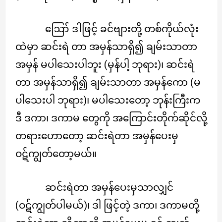
ဪ ဒါဖြင့် ခင်ဗျားတို့ တစ်ကိုယ်လုံး
ထဲမှာ ဆင်းရဲ တာ အမှန်သာရှိ၍ ချမ်းသာတာ
အမှန် မပါသေးပါဘူး (မှန်ပါ့ ဘုရား)၊ ဆင်းရဲ
တာ အမှန်သာရှိ၍ ချမ်းသာတာ အမှန်ကော (မ
ပါသေးပါ ဘုရား)၊ မပါသေးတော့ ဘုန်းကြီးက
ဒီ ဒကာ၊ ဒကာမ တွေကို အကြောင်းတိုက်ဆိုင်လို့
တရားဟောတော့ ဆင်းရဲတာ အမှန်ပေးမှ
ဝဋ်ကျွတ်တော့မယ်။
ဆင်းရဲတာ အမှန်ပေးမှသာလျှင်
(ဝဋ်ကျွတ်ပါမယ်)၊ ဒါ ဖြင့်တဲ့ ဒကာ၊ ဒကာမတို့