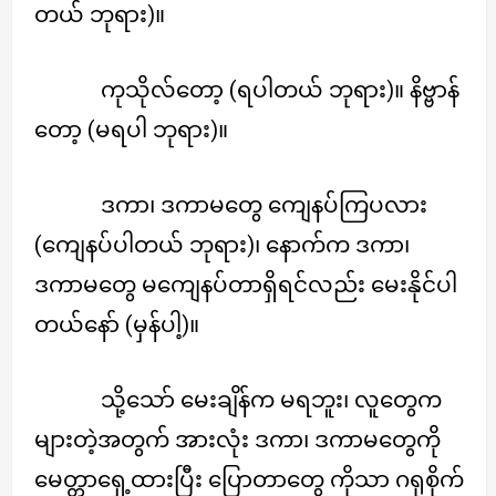
တယ် ဘုရား)။
ကုသိုလ်တော့ (ရပါတယ် ဘုရား)။ နိဗ္ဗာန်
တော့ (မရပါ ဘုရား)။
ဒကာ၊ ဒကာမတွေ ကျေနပ်ကြပလား
(ကျေနပ်ပါတယ် ဘုရား)၊ နောက်က ဒကာ၊
ဒကာမတွေ မကျေနပ်တာရှိရင်လည်း မေးနိုင်ပါ
တယ်နော် (မှန်ပါ့)။
သို့သော် မေးချိန်က မရဘူး၊ လူတွေက
များတဲ့အတွက် အားလုံး ဒကာ၊ ဒကာမတွေကို
မေတ္တာရှေ့ထားပြီး ပြောတာတွေ ကိုသာ ဂရုစိုက်