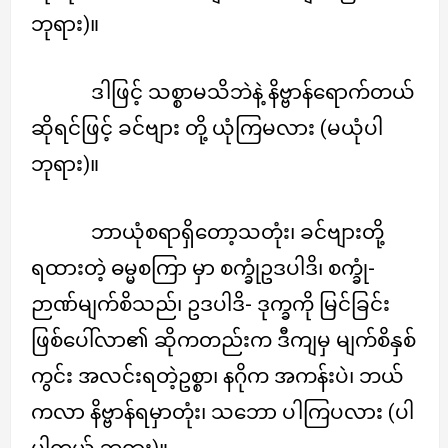
ဘုရား)။
ဒါဖြင့် သစ္စာမသိဘဲနဲ့ နိဗ္ဗာန်ရောက်တယ်
ဆိုရင်ဖြင့် ခင်ဗျား တို့ ယုံကြမလား (မယုံပါ
ဘုရား)။
ဘာယုံစရာရှိတော့သတုံး၊ ခင်ဗျားတို့
ရထားတဲ့ ဓမ္မစကြာ မှာ စက္ခုံဥဒပါဒိ၊ စက္ခုံ-
ဉာဏ်မျက်စိသည်၊ ဥဒပါဒိ- ဒုက္ခကို မြင်ခြင်း
ဖြစ်ပေါ်လာ၏ ဆိုကတည်းက ဒီကျမှ မျက်စိနှစ်
ကွင်း အလင်းရတဲ့ဥစ္စာ၊ နဂိုက အကန်းပဲ၊ ဘယ်
ကလာ နိဗ္ဗာန်ရမှာတုံး၊ သဘော ပါကြပလား (ပါ
ပါတယ် ဘုရား)။