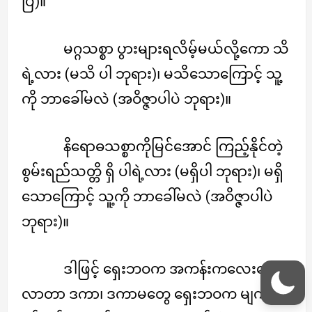
ပြီ)။
မဂ္ဂသစ္စာ ပွားများရလိမ့်မယ်လို့ကော သိ
ရဲ့လား (မသိ ပါ ဘုရား)၊ မသိသောကြောင့် သူ့
ကို ဘာခေါ်မလဲ (အဝိဇ္ဇာပါပဲ ဘုရား)။
နိရောဓသစ္စာကိုမြင်အောင် ကြည့်နိုင်တဲ့
စွမ်းရည်သတ္တိ ရှိ ပါရဲ့လား (မရှိပါ ဘုရား)၊ မရှိ
သောကြောင့် သူ့ကို ဘာခေါ်မလဲ (အဝိဇ္ဇာပါပဲ
ဘုရား)။
ဒါဖြင့် ရှေးဘဝက အကန်းကလေးမွေး
လာတာ ဒကာ၊ ဒကာမတွေ ရှေးဘဝက မျက်စိ