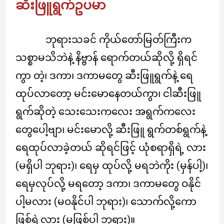
ဆီးဖြူရွက်ဥပမာ
ဘုရားသခင် ကိုယ်တော်မြတ်ကြီးက
သစ္စာမသိဘဲနဲ့ နိဗ္ဗာန် ရောက်တယ်ဆိုလို့ ရှိရင်
ကွာ တဲ့၊ ဒကာ၊ ဒကာမတွေ ဆီးဖြူရွက်နဲ့ ရေ
ထုပ်လာတော့ မင်းမောနေတယ်ကွာ၊ ငါဆီးဖြူ
ရွက်ဆိုတဲ့ သေးသေးကလေး အရွက်ကလေး
တွေပေါ့ဗျာ၊ မင်းမောလို့ ဆီးဖြူ ရွက်တစ်ရွက်နဲ့
ရေထုပ်လာခဲ့တယ် ဆိုရင်ဖြင့် ယုံစရာရှိရဲ့ လား
(မရှိပါ ဘုရား)၊ ရေမှ ထုပ်လို့ မရဘဲကိုး (မှန်ပါ့)၊
ရေမှလုပ်လို့ မရတော့ ဒကာ၊ ဒကာမတွေ ဝနိုင်
ပါ့မလား (မဝနိုင်ပါ ဘုရား)၊ သောက်လို့ကော
ဖြစ်ရဲ့လား (မဖြစ်ပါ ဘုရား)။