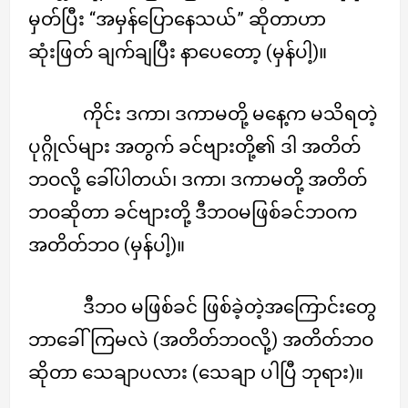
မှတ်ပြီး “အမှန်ပြောနေသယ်” ဆိုတာဟာ
ဆုံးဖြတ် ချက်ချပြီး နာပေတော့ (မှန်ပါ့)။
ကိုင်း ဒကာ၊ ဒကာမတို့ မနေ့က မသိရတဲ့
ပုဂ္ဂိုလ်များ အတွက် ခင်ဗျားတို့၏ ဒါ အတိတ်
ဘဝလို့ ခေါ်ပါတယ်၊ ဒကာ၊ ဒကာမတို့ အတိတ်
ဘဝဆိုတာ ခင်ဗျားတို့ ဒီဘဝမဖြစ်ခင်ဘဝက
အတိတ်ဘဝ (မှန်ပါ့)။
ဒီဘဝ မဖြစ်ခင် ဖြစ်ခဲ့တဲ့အကြောင်းတွေ
ဘာခေါ်ကြမလဲ (အတိတ်ဘဝလို့) အတိတ်ဘဝ
ဆိုတာ သေချာပလား (သေချာ ပါပြီ ဘုရား)။