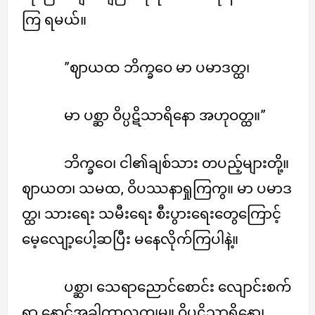
ကြ ရမယ်။
”ဈာယထ ဘိက္ခဝေ မာ ပမာဒတ္ထ၊
မာ ပစ္ဆာ ဝိပ္ပဋိသာရိနော အဟုဝတ္ထ။”
ဘိက္ခဝေ၊ ငါ၏ချစ်သား တပည့်များတို့။
ဈာယတ၊ သမထ, ဝိပဿနာရှုကြကွ။ မာ ပမာဒ
တ္ထ၊ သားရေး သမီးရေး စီးပွားရေးတွေကြောင့်
မေ့လျော့ပေါ့ဆပြီး မနေလိုက်ကြပါနဲ့။
ပစ္ဆာ၊ သေရာညောင်စောင်း လျောင်းစက်
ရာ နောင်အခါကာလကျမှ။ ဝိပ္ပဋိသာရိနော၊