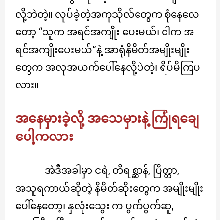
လို့ဘဲတဲ့။ လုပ်ခဲ့တဲ့အကုသိုလ်တွေက စုံနေလေ
တော့ “သူက အရင်အကျိုး ပေးမယ်၊ ငါက အ
ရင်အကျိုးပေးမယ်”နဲ့ အာရုံနိမိတ်အမျိုးမျိုး
တွေက အလုအယက်ပေါ်နေလို့ပဲတဲ့၊ ရိပ်မိကြပ
လား။
အနေမှားခဲ့လို့ အသေမှားနဲ့ ကြုံရချေ
ပေါ့ကလား
အဲဒီအခါမှာ ငရဲ, တိရစ္ဆာန်, ပြိတ္တာ,
အသူရကာယ်ဆိုတဲ့ နိမိတ်ဆိုးတွေက အမျိုးမျိုး
ပေါ်နေတော့၊ နှလုံးသွေး က ပွက်ပွက်ဆူ,