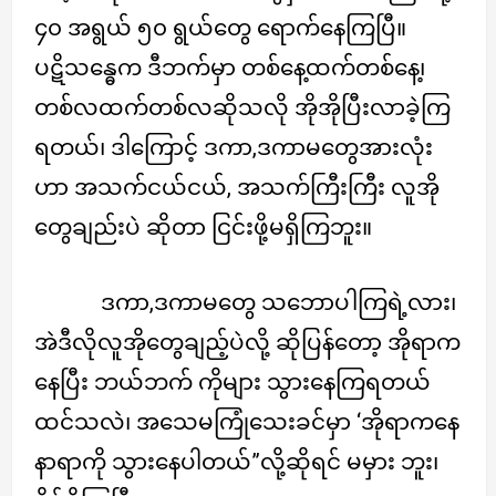
၄၀ အရွယ် ၅၀ ရွယ်တွေ ရောက်နေကြပြီ။
ပဋိသန္ဓေက ဒီဘက်မှာ တစ်နေ့ထက်တစ်နေ့၊
တစ်လထက်တစ်လဆိုသလို အိုအိုပြီးလာခဲ့ကြ
ရတယ်၊ ဒါကြောင့် ဒကာ,ဒကာမတွေအားလုံး
ဟာ အသက်ငယ်ငယ်, အသက်ကြီးကြီး လူအို
တွေချည်းပဲ ဆိုတာ ငြင်းဖို့မရှိကြဘူး။
ဒကာ,ဒကာမတွေ သဘောပါကြရဲ့လား၊
အဲဒီလိုလူအိုတွေချည့်ပဲလို့ ဆိုပြန်တော့ အိုရာက
နေပြီး ဘယ်ဘက် ကိုများ သွားနေကြရတယ်
ထင်သလဲ၊ အသေမကြုံသေးခင်မှာ ‘အိုရာကနေ
နာရာကို သွားနေပါတယ်”လို့ဆိုရင် မမှား ဘူး၊