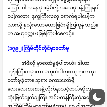
ဪ…ငါ အနေ မှားခဲ့မိလို့ အသေမှားနဲ့ ကြုံရပါ
ပေါ့ကလား၊ ဒုက္ခကြီးလှလှ ရောက်ရပါပေါ့က
လားလို့ နှလုံးမသာမယာဖြင်း ရှိကြကုန် သည်။
မာ အဟုဝတ္ထ၊ မဖြစ်ကြပါစေလင့်။
(၁၇၉၂)ကြိမ်တိုင်တိုင်မှာတော်မူ
အဲဒီလို မှာတော်မူခဲ့ပါတယ်။ ဒါဟာ
ဘုန်းကြီးကမှာတာ မဟုတ်ပါဘူး၊ ဘုရားက မှာ
တော်မူခဲ့တာ။ ဘုရား စကားတော်မို့
လေးလေးစားစားနဲ့ လိုက်နာသင့်တယ်ဆိုတာ
ဆုံးဖြတ်ချက်ချကြ။ အင်မတန်ကြီးတဲ့အရေးမို့
အကြိမ်ကြိမ် မှာတော်မူခဲ့တာပဲ၊ ၄၅ ဝါအတွင်း