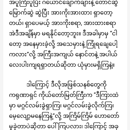
အပူကြီးပူပြီး ဂယောင်ချောက်ချားနဲ့ တောင်ဆွဲ
မြောက်ဆွဲ ဆွဲပြီး အားကိုးအားထား ရှာတော့
တယ်၊ ရှာပေမယ့် အားကိုးစရာ, အားထားစရာ
အဲဒီအချိန်မှာ မရနိုင်တော့ဘူး။ ဒီအခါမှာမှ “ငါ
တော့ အနေမှားခဲ့လို့ အသေမှားနဲ့ ကြုံရချေပေါ့
ကလား”လို့ အကြီးအကျယ် နောင်တနဲ့ အပါယ်
လေးပါးကျရရှာတယ်ဆိုတာ ယုံမှားမရှိကြနဲ့။
ဒါကြောင့် ဒီလိုအဖြစ်သနစ်တွေကို
ကရုဏာရှင် ကိုယ်တော်မြတ်ကြီးက “ဒီကြားထဲ
မှာ မဂ္ဂင်လမ်းခွဲရှာကြ၊ မဂ္ဂင်လမ်းခွဲလိုက်ကြ၊
မေ့လျော့မနေကြနဲ့”လို့ အကြိမ်ကြိမ် ဟောတော်
မူခဲ့တာပဲဆိုတာ ပေါ်ကြပလား၊ ဒါကြောင့် အခု