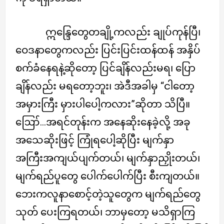
ဣန္ဒြေတွေတချို့ကလည်း ချုပ်ကုန်ပြီ၊
ဝေဒနာတွေကလည်း ပြင်းပြင်းထန်ထန် အနှိပ်
စက်ခံနေရနဲ့ဆိုတော့ ပြင်ချိန်လည်းမရ၊ ပြော
ချိန်လည်း မရတော့ဘူး၊ အဲဒီအခါမှ “ငါတော့
အမှားကြီး မှားပါပေါ့ကလား”ဆိုတာ သိပြီ။
ဪ…အရင်တုန်းက အနေဆိုးနေခဲ့လို့ အခု
အသေဆိုးဖြင့် ကြုံရပေါ့ဆိုပြီး မျက်နှာ
အကြီးအကျယ်ပျက်တယ်၊ မျက်နှာညှိုးတယ်၊
မျက်ရည်ပူတွေ ပေါက်ပေါက်ပြီး စီးကျတယ်။
ဘေးကလူနာစောင့်တဲ့သူတွေက မျက်ရည်တွေ
သုတ် ပေးကြရတယ်၊ ဘာမှတော့ မသိရှာကြ