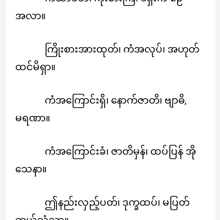
အလာ။
ကြိုးစားအားထုတ်၊ ကံအလုပ်၊ အဟုတ်
ထင်မိရှာ။
ကံအကြောင်းရှိ၊ နောက်ဇာတိ၊ ဗျာဓိ,
မရဏာ။
ကံအကြောင်းခံ၊ ဇာတိမှန်၊ ထပ်ပြန် အို
သေနာ။
ဤနည်းလှည့်ပတ်၊ ဒုက္ခထပ်၊ မပြတ်
ဘယ်သံသာ။