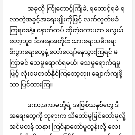
အခုလို ကြုံတောင့်ကြုံခဲ, ရတောင့်ရခဲ ရ
လာတဲ့အခွင့်အရေးမျိုးကိုဖြင့် လက်လွတ်မခံ
ကြရစေနဲ့။ နောက်ထပ် ဆိုတဲ့စကားဟာ မလွယ်
တော့ဘူး၊ ဒီအနေအတိုင်း သားရေးသမီးရေး
စီးပွားရေးတွေနဲ့ တော်လျော်နေသွားကြရင် မ
ကြာခင် သေမှုရောက်ရမယ်၊ သေမှုရောက်ရမှု
ဖြင့် လုံးဝမတတ်နိုင်ကြတော့ဘူး၊ ချောက်ကျဖို့
သာ ပြင်ထားကြ။
ဒကာ,ဒကာမတို့ရဲ့ အဖြစ်သနစ်တွေ ဒီ
အရေးတွေကို ဘုရားက သိတော်မူမြင်တော်မူလို့
အင်မတန် သနား ကြင်နာတော်မူလွန်းလို့ လေး