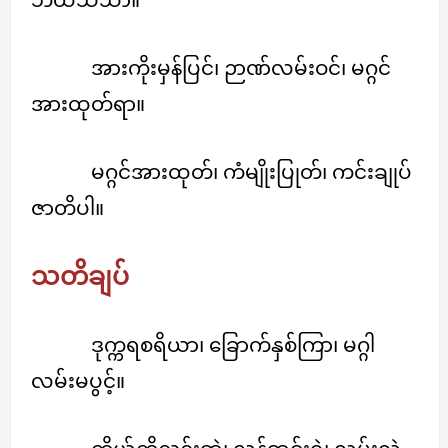
အားကိုးမှန်ပြင်၊ ဉာဏ်လမ်းဝင်၊ မဂ္ဂင်
အားထုတ်ရာ။
မဂ္ဂင်အားထုတ်၊ ကံမျိုးပြုတ်၊ ကင်းချုပ်
ဇာတိပါ။
သတိချပ်
ဒုက္ကရစရိယာ၊ ခြောက်နှစ်ကြာ၊ မဂ္ဂါ
လမ်းမပွင့်။