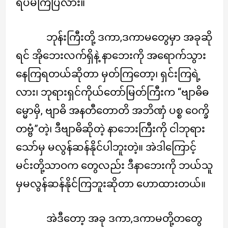
ရိပ်မိကြပြီလား။
ဘုန်းကြီးတို့ ဒကာ,ဒကာမတွေမှာ အခုဆို
ရင် အိုဘေးလက်ရှိနဲ့ နာဘေးကို အရောက်သွား
နေကြရတယ်ဆိုတာ မှတ်ကြတော့၊ ရှင်းကြရဲ့
လား၊ ဘုရားရှင်ကိုယ်တော်မြတ်ကြီးက “ဗျာဓိဓ
မ္မောမှိ, ဗျာဓိ အနတီတောတိ အဘိဏှံ ပစ္စ ဝေက္ခိ
တဗ္ဗံ”တဲ့၊ ဒီဗျာဓိဆိုတဲ့ နာဘေးကြီးကို ငါဘုရား
သော်မှ မလွန်ဆန်နိုင်ပါဘူးတဲ့။ အဲဒါကြောင့်
မင်းတို့သာဝက တွေလည်း ဒီနာဘေးကို ဘယ်သူ
မှမလွန်ဆန်နိုင်ကြဘူးဆိုတာ ဟောထားတယ်။
အဲဒီတော့ အခု ဒကာ,ဒကာမတို့တတွေ