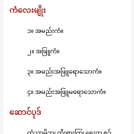
ကံလေးမျိုး
၁။ အမည်းကံ။
၂။ အဖြူကံ။
၃။ အမည်းအဖြူရောသောကံ။
၄။ အမည်းအဖြူမရောသောကံ။
ဆောင်ပုဒ်
ကံသာမိဘ၊ ကိုးစားကြ၊ ရှေးက စဉ်