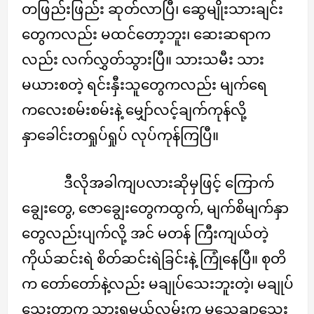
တဖြည်းဖြည်း ဆုတ်လာပြီ၊ ဆွေမျိုးသားချင်း
တွေကလည်း မထင်တော့ဘူး၊ ဆေးဆရာက
လည်း လက်လွှတ်သွားပြီ။ သားသမီး သား
မယားစတဲ့ ရင်းနှီးသူတွေကလည်း မျက်ရေ
ကလေးစမ်းစမ်းနဲ့ မျှော်လင့်ချက်ကုန်လို့
နှာခေါင်းတရှုပ်ရှုပ် လုပ်ကုန်ကြပြီ။
ဒီလိုအခါကျပလားဆိုမှဖြင့် ကြောက်
ချွေးတွေ, ဇောချွေးတွေကထွက်, မျက်စိမျက်နှာ
တွေလည်းပျက်လို့ အင် မတန် ကြီးကျယ်တဲ့
ကိုယ်ဆင်းရဲ စိတ်ဆင်းရဲခြင်းနဲ့ ကြုံနေပြီ။ စုတိ
က တော်တော်နဲ့လည်း မချုပ်သေးဘူးတဲ့၊ မချုပ်
သေးတာက သွားရမယ့်လမ်းက မသေချာသေး