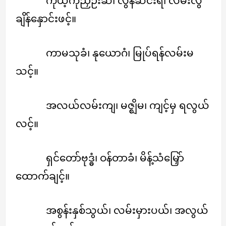
ကိုယ့်ကိုညှဉ်းဆဲ၊ လွန်ဆင်းရဲ၊ လမ်းလွဲ
ချိန်နှောင်းဖင့်။
ကာမသုခံ၊ နုယောဂံ၊ မြုပ်ရန်လမ်းမ
သင့်။
အလယ်လမ်းကျ၊ မဇ္ဈိမ၊ ကျင့်မှ ရလွယ်
လင့်။
ရှင်တော်ဗုဒ္ဓံ၊ ဝန်တာခံ၊ မိန့်သံမြှော်
ထောက်ချင့်။
အစွန်းနှစ်သွယ်၊ လမ်းမှားပယ်၊ အလွယ်