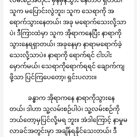
သူက မပြောင်းလွဲဘူး၊ သူက သေရာကို အ
ရောက်သွားနေတယ်၊ အခု မရောက်သေးလို့သာ
ပဲ၊ ဒီကြားထဲမှာ သူက အိုရာကနေပြီး နာရာကို
သွားနေရရှာတယ်၊ အခုနေမှာ နာရာမရောက်ခဲ့
သေးလို့သာပဲ။ နာရာကို ရောက်ရင် ငါးပါး
မှောက်မယ်၊ သေရာကိုရောက်ရရင် ချောက်ကျ
ဖို့သာ ပြင်ကြပေတော့၊ ရှင်းပလား။
ခန္ဓာက အိုရာကနေ နာရာကိုသွားနေ
တယ်၊ ဒါဟာ သူ့လမ်းစဉ်ပါပဲ၊ သူ့လမ်းစဉ်ကို
ဘယ်တော့မှပြင်လို့မရ ဘူး။ အဲဒါကြောင့် နာမှုမ
လာခင်အတွင်းမှာ အချိန်ရနိုင်သေးတယ်၊ ဒီ