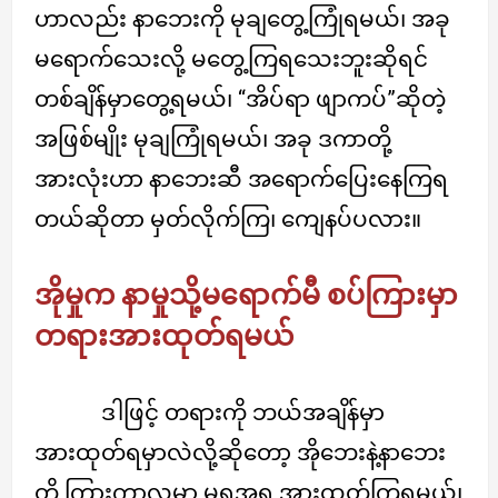
ဟာလည်း နာဘေးကို မုချတွေ့ကြုံရမယ်၊ အခု
မရောက်သေးလို့ မတွေ့ကြရသေးဘူးဆိုရင်
တစ်ချိန်မှာတွေ့ရမယ်၊ “အိပ်ရာ ဖျာကပ်”ဆိုတဲ့
အဖြစ်မျိုး မုချကြုံရမယ်၊ အခု ဒကာတို့
အားလုံးဟာ နာဘေးဆီ အရောက်ပြေးနေကြရ
တယ်ဆိုတာ မှတ်လိုက်ကြ၊ ကျေနပ်ပလား။
အိုမှုက နာမှုသို့မရောက်မီ စပ်ကြားမှာ
တရားအားထုတ်ရမယ်
ဒါဖြင့် တရားကို ဘယ်အချိန်မှာ
အားထုတ်ရမှာလဲလို့ဆိုတော့ အိုဘေးနဲ့နာဘေး
တို့ ကြားကာလမှာ မရအရ အားထုတ်ကြရမယ်၊