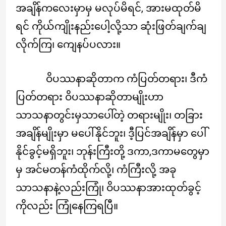
အချိန်ကလေးမှာမှ မလုပ်မိရင်, အားမထုတ်မိ
ရင် ကိုယ်ကျိုးနည်းပေါ့လို့သာ ဆုံးဖြတ်ချက်ချ
လိုက်ကြ၊ ကျေနပ်ပလား။
ဝိပဿနာဆိုတာက ကံပြတ်တရား၊ ဒီကံ
ပြတ်တရား ဝိပဿနာဆိုတာမျိုးဟာ
သာသနာတွင်းမှသာပေါ်တဲ့ တရားမျိုး၊ တခြား
အချိန်မျိုးမှာ မပေါ်နိုင်ဘူး၊ ဒီ့ပြင်အချိန်မှာ ပေါ်
နိုင်ခွင့်မရှိဘူး၊ ဘုန်းကြီးတို့ ဒကာ,ဒကာမတွေမှာ
မှ အင်မတန်ကံထိုက်လို့၊ ကံကြီးလို့ အခု
သာသနာနဲ့လည်းကြုံ၊ ဝိပဿနာအားထုတ်ခွင့်
ကိုလည်း ကြုံနေကြရပြီ။