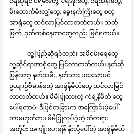
ငရဲဆိုရင် ငရဲမီးတွေ, ငရဲအိုးတွေ, ငရဲထိန်းတွေ,
မီးတောက်မီးလျှံတွေ, ခွေးနက်ကြီးတွေ စတဲ့
အာရုံတွေ ထင်လာမြင်လာတတ်တယ်။ သတ်
ဖြတ်, ခုတ်ထစ်နေတာတွေလည်း မြင်ရတယ်။
လူ့ပြည်ဆိုရင်လည်း အမိဝမ်းရေတွေ
လူ့ဆိုင်ရာအာရုံတွေ မြင်လာတတ်တယ်၊ နတ်ဆို
ပြန်တော့ နတ်သမီး, နတ်သား ပဒေသာပင်
ဥယျာဉ်ဗိမာန်စတဲ့ အာရုံနိမိတ်တွေ ထင်လာမြင်
လာတတ်တယ်။ မိမိပြုထားတဲ့ ကံရဲ့နိမိတ် တွေ
ပေါ်ရတာပဲ၊ ဒီပြင်တခြားက အကြောင်းမဲ့ပေါ်
တာမဟုတ်ဘူး၊ မိမိပြုလုပ်ခဲ့တဲ့ ကံတရား
အတိုင်း အကျိုးပေးချိန် နီးလို့ပေါ်တဲ့ အာရုံနိမိတ်