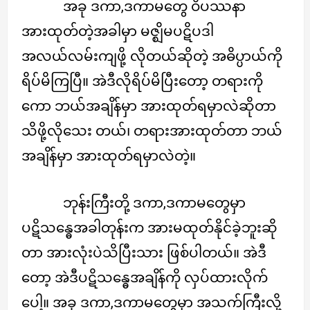
အခု ဒကာ,ဒကာမတွေ ဝိပဿနာ
အားထုတ်တဲ့အခါမှာ မဇ္ဈိမပဋိပဒါ
အလယ်လမ်းကျဖို့ လိုတယ်ဆိုတဲ့ အဓိပ္ပာယ်ကို
ရိပ်မိကြပြီ။ အဲဒီလိုရိပ်မိပြီးတော့ တရားကို
ကော ဘယ်အချိန်မှာ အားထုတ်ရမှာလဲဆိုတာ
သိဖို့လိုသေး တယ်၊ တရားအားထုတ်တာ ဘယ်
အချိန်မှာ အားထုတ်ရမှာလဲတဲ့။
ဘုန်းကြီးတို့ ဒကာ,ဒကာမတွေမှာ
ပဋိသန္ဓေအခါတုန်းက အားမထုတ်နိုင်ခဲ့ဘူးဆို
တာ အားလုံးပဲသိပြီးသား ဖြစ်ပါတယ်။ အဲဒီ
တော့ အဲဒီပဋိသန္ဓေအချိန်ကို လှပ်ထားလိုက်
ပေါ့။ အခု ဒကာ,ဒကာမတွေမှာ အသက်ကြီးလို့