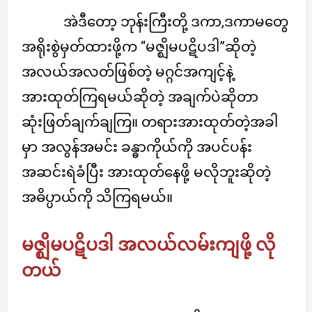
အဲဒီတော့ ဘုန်းကြီးတို့ ဒကာ,ဒကာမတွေ
အရိုးစွဲမှတ်ထားဖို့က “မဇ္ဈိမပဋိပဒါ”ဆိုတဲ့
အလယ်အလတ်ဖြစ်တဲ့ မဂ္ဂင်အကျင့်နဲ့
အားထုတ်ကြရမယ်ဆိုတဲ့ အချက်ပဲဆိုတာ
ဆုံးဖြတ်ချက်ချကြ။ တရားအားထုတ်တဲ့အခါ
မှာ အလွန်အမင်း ခန္ဓာကိုယ်ကို အပင်ပန်း
အဆင်းရဲခံပြီး အားထုတ်နေဖို့ မလိုဘူးဆိုတဲ့
အဓိပ္ပာယ်ကို သိကြရမယ်။
မဇ္ဈိမပဋိပဒါ အလယ်လမ်းကျဖို့ လို
တယ်