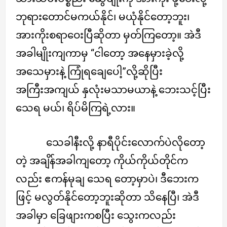
ဘုရားတောင်မကယ်နိုင်၊ မယုံနိုင်တော့ဘူး၊
အားကိုးစရာဝေးပြီဆိုတာ မှတ်ကြတော့။ အဲဒီ
အခါမျိုးကျကာမှ “ငါတော့ အနေမှားခဲ့လို့
အသေမှားနဲ့ ကြုံရချေပေါ့”လို့ဆိုပြီး
အကြီးအကျယ် နှလုံးမသာမယာနဲ့ ဘေးသင့်ပြီး
သေရ မယ်၊ ရိပ်မိကြရဲ့လား။
သေခါနီးလို့ နာရီပိုင်းလောက်ပဲလိုတော့
တဲ့ အချိန်အခါကျတော့ ကိုယ်ကိုယ်တိုင်က
လည်း ဧကန်မုချ သေရ တော့မှာပဲ၊ ဒီဘေးက
ဖြင့် မလွတ်နိုင်တော့ဘူးဆိုတာ သိနေပြီ၊ အဲဒီ
အခါမှာ ခြေဖျားကစပြီး သွေးကလည်း