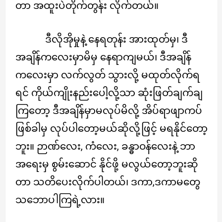
တာ အထူးပဲတိုက်တွန်း လိုက်တယ်။
ဒီလိုအိုမှုနဲ့ နေရတုန်း အားထုတ်မှ၊ ဒီ
အချိန်ကလေးမှာမိမှ နေရာကျမယ်၊ ဒီအချိန်
ကလေးမှာ လက်လွတ် သွားလို့ မထုတ်လိုက်ရ
ရင် ကိုယ်ကျိုးနည်းပေါ့လို့သာ ဆုံးဖြတ်ချက်ချ
ကြတော့ ဒီအချိန်မှာမလုပ်မိလို့ အိပ်ရာဖျာကပ်
ဖြစ်ခါမှ လုပ်ပါတော့မယ်ဆိုလို့ဖြင့် မရနိုင်တော့
ဘူး။ ဉာဏ်လေး, ကံလေး, ခန္ဓာဝန်လေးနဲ့ ဘာ
အရေးမှ စွမ်းဆောင် နိုင်ဖို့ မလွယ်တော့ဘူးဆို
တာ သတိပေးလိုက်ပါတယ်၊ ဒကာ,ဒကာမတွေ
သဘောပါကြရဲ့လား။