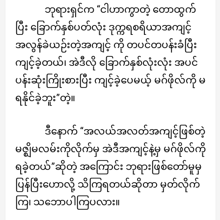
ဘုရားရှင်က “ငါဟာကွာတဲ့ တောထွက်
ပြီး ခြောက်နှစ်ပတ်လုံး ဒုက္ကရစရိယာအကျင့်
အလွန်ခဲယဉ်းတဲ့အကျင့် ကို တပင်တပန်းခံပြီး
ကျင့်ခဲ့တယ်၊ အဲဒီလို ခြောက်နှစ်လုံးလုံး အပင်
ပန်းဆုံးကြိုးစားပြီး ကျင့်ခဲ့ပေမယ့် မဂ်ဖိုလ်ကို မ
ရနိုင်ခဲ့ဘူး”တဲ့။
ဒီနောက် “အလယ်အလတ်အကျင့်ဖြစ်တဲ့
မဇ္ဈိမလမ်းကိုလိုက်မှ အဲဒီအကျင့်နဲ့မှ မဂ်ဖိုလ်ကို
ရခဲ့တယ်”ဆိုတဲ့ အကြောင်း ဘုရားဖြစ်တော်မူမှ
ပြန်ပြီးဟောလို့ သိကြရတယ်ဆိုတာ မှတ်လိုက်
ကြ၊ သဘောပါကြပလား။