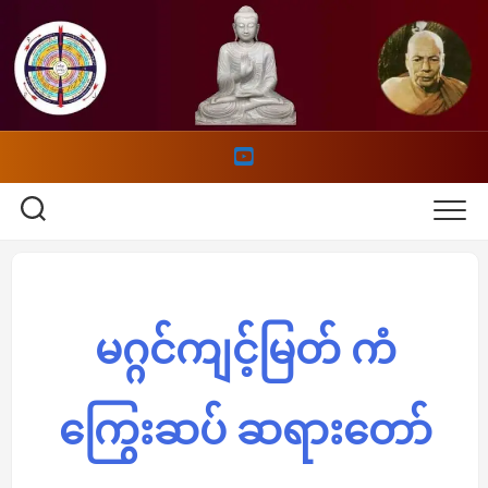
Skip
to
content
မဂ္ဂင်ကျင့်မြတ် ကံ
ကြွေးဆပ် ဆရားတော်