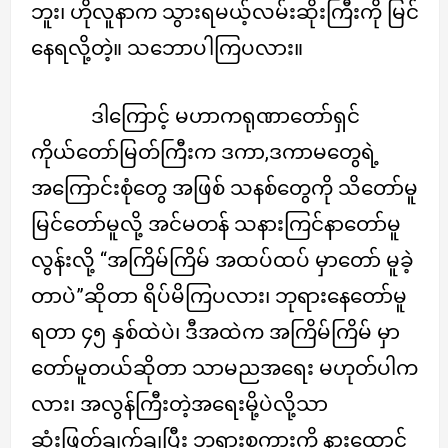
ဘူး၊ ဟိုလူနာက သွားရမယ့်လမ်းဆိုးကြီးကို မြင်
နေရလို့တဲ့။ သဘောပါကြပလား။
ဒါကြောင့် မဟာကရုဏာတော်ရှင်
ကိုယ်တော်မြတ်ကြီးက ဒကာ,ဒကာမတွေရဲ့
အကြောင်းစုံတွေ အဖြစ် သနစ်တွေကို သိတော်မူ
မြင်တော်မူလို့ အင်မတန် သနားကြင်နာတော်မူ
လွန်းလို့ “အကြိမ်ကြိမ် အထပ်ထပ် မှာတော် မူခဲ့
တာပဲ”ဆိုတာ ရိပ်မိကြပလား၊ ဘုရားနေတော်မူ
ရတာ ၄၅ နှစ်ထဲပဲ၊ ဒီအထဲက အကြိမ်ကြိမ် မှာ
တော်မူတယ်ဆိုတာ သာမညအရေး မဟုတ်ပါက
လား၊ အလွန်ကြီးတဲ့အရေးမို့ပဲလို့သာ
ဆုံးဖြတ်ချက်ချပြီး ဘုရားစကားကို နားထောင်