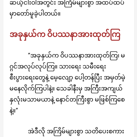
ဆယ့်ငါးဝါအတွင်း အကြိမ်များစွာ အထပ်ထပ်
မှာတော်မူခဲ့ပါတယ်။
အခုနှယ်က ဝိပဿနာအားထုတ်ကြ
”အခုနှယ်က ဝိပဿနာအားထုတ်ကြ၊ မ
ဂ္ဂင်အလုပ်လုပ်ကြ။ သားရေး သမီးရေး
စီးပွားရေးတွေနဲ့ မေ့လျော့ ပေါ့တန်ပြီး အမှတ်မဲ့
မနေလိုက်ကြပါနဲ့။ သေခါနီးမှ အကြီးအကျယ်
နှလုံးမသာမယာနဲ့ နောင်တကြီးစွာ မဖြစ်ကြစေ
နဲ့။”
အဲဒီလို အကြိမ်များစွာ သတိပေးစကား