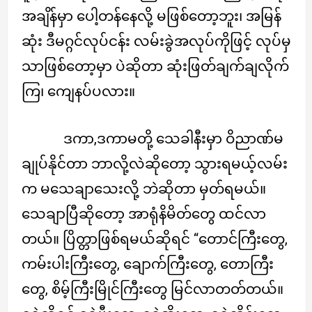
အချိန်မှာ ပေါ့တန်နေလို့ မဖြစ်တော့ဘူး၊ အမြန်
ဆုံး ဒီမဂ္ဂင်လုပ်ငန်း လမ်းခွဲအလုပ်ကိုဖြင့် လုပ်မှ
သာဖြစ်တော့မှာ ပဲဆိုတာ ဆုံးဖြတ်ချက်ချလိုက်
ကြ၊ ကျေနပ်ပလား။
ဒကာ,ဒကာမတို့ သေခါနီးမှာ ဝိညာဏ်မ
ချုပ်နိုင်တာ ဘာလို့လဲဆိုတော့ သွားရမယ့်လမ်း
က မသေချာသေးလို့ ဘဲဆိုတာ မှတ်ရမယ်။
သေချာပြီဆိုတော့ အာရုံနိမိတ်တွေ ထင်လာ
တယ်။ ပြိတ္တာဖြစ်ရမယ်ဆိုရင် “တောင်ကြီးတွေ,
ကမ်းပါးကြီးတွေ, ချောက်ကြီးတွေ, တောကြီး
တွေ, စိမ့်ကြီးမြိုင်ကြီးတွေ မြင်လာတတ်တယ်။