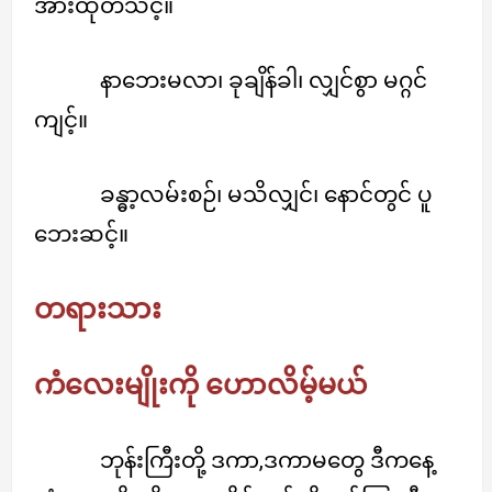
အားထုတ်သင့်။
နာဘေးမလာ၊ ခုချိန်ခါ၊ လျှင်စွာ မဂ္ဂင်
ကျင့်။
ခန္ဓာ့လမ်းစဉ်၊ မသိလျှင်၊ နောင်တွင် ပူ
ဘေးဆင့်။
တရားသား
ကံလေးမျိုးကို ဟောလိမ့်မယ်
ဘုန်းကြီးတို့ ဒကာ,ဒကာမတွေ ဒီကနေ့