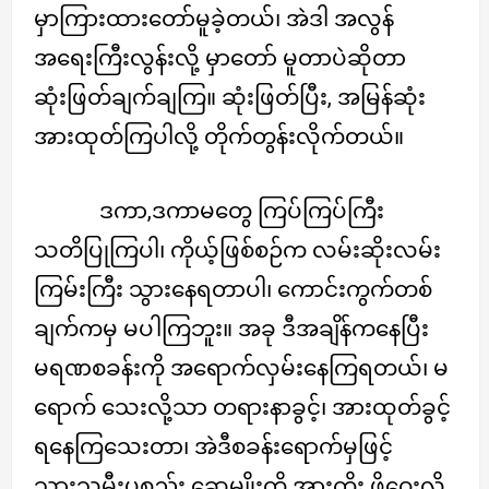
မှာကြားထားတော်မူခဲ့တယ်၊ အဲဒါ အလွန်
အရေးကြီးလွန်းလို့ မှာတော် မူတာပဲဆိုတာ
ဆုံးဖြတ်ချက်ချကြ။ ဆုံးဖြတ်ပြီး, အမြန်ဆုံး
အားထုတ်ကြပါလို့ တိုက်တွန်းလိုက်တယ်။
ဒကာ,ဒကာမတွေ ကြပ်ကြပ်ကြီး
သတိပြုကြပါ၊ ကိုယ့်ဖြစ်စဉ်က လမ်းဆိုးလမ်း
ကြမ်းကြီး သွားနေရတာပါ၊ ကောင်းကွက်တစ်
ချက်ကမှ မပါကြဘူး။ အခု ဒီအချိန်ကနေပြီး
မရဏစခန်းကို အရောက်လှမ်းနေကြရတယ်၊ မ
ရောက် သေးလို့သာ တရားနာခွင့်၊ အားထုတ်ခွင့်
ရနေကြသေးတာ၊ အဲဒီစခန်းရောက်မှဖြင့်
သားသမီးပစ္စည်း ဆွေမျိုးကို အားကိုး ဖို့ဝေးလို့