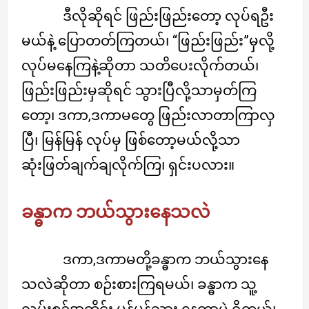
ဒီလိုဆိုရင် ဖြည်းဖြည်းတော့ လုပ်ရဦး
မယ်နဲ့ ပြောတတ်ကြတယ်၊ “ဖြည်းဖြည်း”မှလို့
လုပ်မနေကြနဲ့ဆိုတာ သတိပေးလိုက်တယ်၊
ဖြည်းဖြည်းမှဆိုရင် သွားပြီလို့သာမှတ်ကြ
တော့၊ ဒကာ,ဒကာမတွေ ဖြည်းလာတာကြာလှ
ပြီ၊ မြန်မြန် လုပ်မှ ဖြစ်တော့မယ်လို့သာ
ဆုံးဖြတ်ချက်ချလိုက်ကြ၊ ရှင်းပလား။
ခန္ဓာက ဘယ်သွားနေသလဲ
ဒကာ,ဒကာမတို့ခန္ဓာက ဘယ်သွားနေ
သလဲဆိုတာ စဉ်းစားကြရမယ်၊ ခန္ဓာက သူ့
လမ်းစဉ်အတိုင်း မှန်မှန်သွား နေတာပဲ ရှိတယ်၊