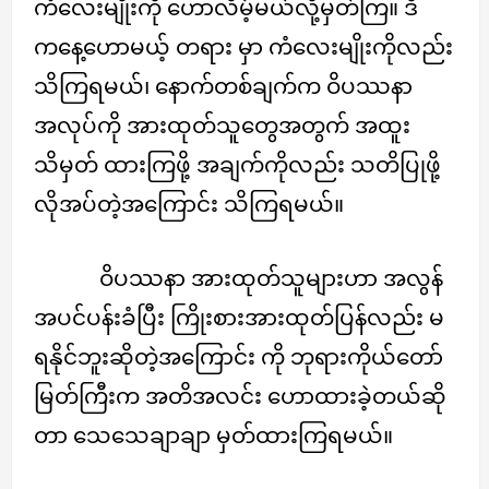
ကံလေးမျိုးကို ဟောလိမ့်မယ်လို့မှတ်ကြ။ ဒီ
ကနေ့ဟောမယ့် တရား မှာ ကံလေးမျိုးကိုလည်း
သိကြရမယ်၊ နောက်တစ်ချက်က ဝိပဿနာ
အလုပ်ကို အားထုတ်သူတွေအတွက် အထူး
သိမှတ် ထားကြဖို့ အချက်ကိုလည်း သတိပြုဖို့
လိုအပ်တဲ့အကြောင်း သိကြရမယ်။
ဝိပဿနာ အားထုတ်သူများဟာ အလွန်
အပင်ပန်းခံပြီး ကြိုးစားအားထုတ်ပြန်လည်း မ
ရနိုင်ဘူးဆိုတဲ့အကြောင်း ကို ဘုရားကိုယ်တော်
မြတ်ကြီးက အတိအလင်း ဟောထားခဲ့တယ်ဆို
တာ သေသေချာချာ မှတ်ထားကြရမယ်။