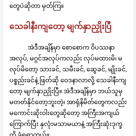
တွေပဲဆိုတာ မှတ်ကြ။
သေခါနီးကျတော့ မျက်နှာညှိုးပြီ
အဲဒီအချိန်မှာ စောစောက ဝိပဿနာ
အလုပ်, မဂ္ဂင်အလုပ်ကလည်း လုပ်မထားမိ၊ မ
လုပ်မိတော့ သားခင်, သမီးခင်, ဆွေခင်, မျိုးခင်,
ပစ္စည်းခင်နဲ့ ဖြတ်ဆို ဝေဒနာလာလို့ သေခါနီးကျ
တော့ မျက်နှာညှိုးပြီ။ အဲဒီအချိန်မှာ ဘယ်သူမှ
မတတ်နိုင်တော့ဘူးတဲ့၊ အာရုံနိမိတ်တွေကလည်း
မကောင်းဆိုးဝါးတွေဆိုတော့ အကြီးအကျယ်
ကြောက်ပြီး နှလုံးမသာမယာနဲ့ အကြီးဆုံးဒုက္ခ
ကို ခံရရှာတယ်။