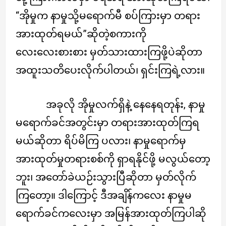
“အိုမှုက နာမှုသို့မရောက်မီ စပ်ကြားမှာ တရား
အားထုတ်ရမယ်”ဆိုတဲ့စကားကို
လေးလေးစားစား မှတ်သားထားကြဖို့ပဲဆိုတာ
အထူးသတိပေးလိုက်ပါတယ်၊ ရှင်းကြရဲ့လား။
အခုလို အိုမှုလက်ရှိနဲ့ နေနေရတုန်း, နာမှု
မရောက်ခင်အတွင်းမှာ တရားအားထုတ်ကြရ
မယ်ဆိုတာ ရိပ်မိကြ ပလား၊ နာမှုရောက်မှ
အားထုတ်မှုတရားစစ်ကို ရှာရနိုင်ဖို့ မလွယ်တော့
ဘူး၊ အတော်ခဲယဉ်းသွားပြီဆိုတာ မှတ်လိုက်
ကြတော့။ ဒါကြောင့် ဒီအချိန်ကလေး နာမှုမ
ရောက်ခင်ကလေးမှာ အမြန်အားထုတ်ကြပါဆို