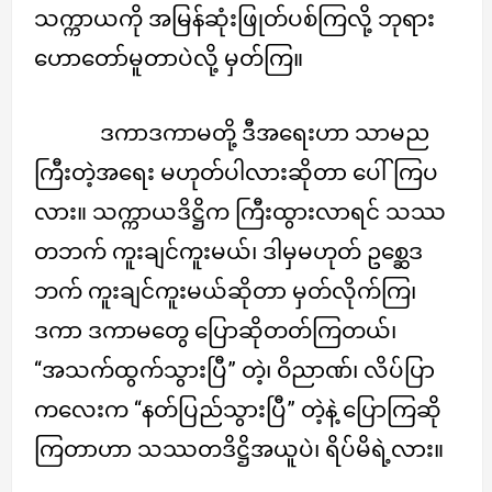
သက္ကာယကို အမြန်ဆုံးဖြုတ်ပစ်ကြလို့ ဘုရား
ဟောတော်မူတာပဲလို့ မှတ်ကြ။
ဒကာဒကာမတို့ ဒီအရေးဟာ သာမည
ကြီးတဲ့အရေး မဟုတ်ပါလားဆိုတာ ပေါ်ကြပ
လား။ သက္ကာယဒိဋ္ဌိက ကြီးထွားလာရင် သဿ
တဘက် ကူးချင်ကူးမယ်၊ ဒါမှမဟုတ် ဥစ္ဆေဒ
ဘက် ကူးချင်ကူးမယ်ဆိုတာ မှတ်လိုက်ကြ၊
ဒကာ ဒကာမတွေ ပြောဆိုတတ်ကြတယ်၊
“အသက်ထွက်သွားပြီ” တဲ့၊ ဝိညာဏ်၊ လိပ်ပြာ
ကလေးက “နတ်ပြည်သွားပြီ” တဲ့နဲ့ ပြောကြဆို
ကြတာဟာ သဿတဒိဋ္ဌိအယူပဲ၊ ရိပ်မိရဲ့လား။