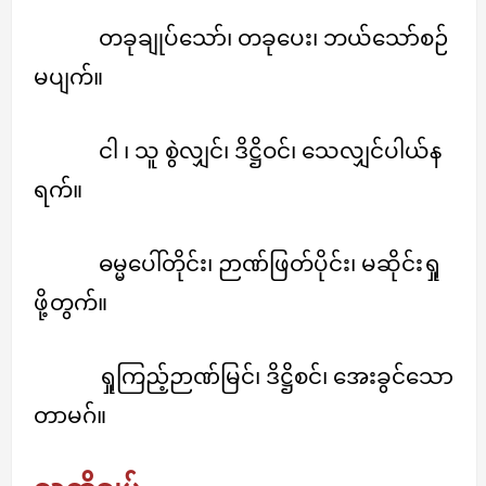
တခုချုပ်သော်၊ တခုပေး၊ ဘယ်သော်စဉ်
မပျက်။
ငါ ၊ သူ စွဲလျှင်၊ ဒိဋ္ဌိဝင်၊ သေလျှင်ပါယ်န
ရက်။
ဓမ္မပေါ်တိုင်း၊ ဉာဏ်ဖြတ်ပိုင်း၊ မဆိုင်းရှု
ဖို့တွက်။
ရှုကြည့်ဉာဏ်မြင်၊ ဒိဋ္ဌိစင်၊ အေးခွင်သော
တာမဂ်။