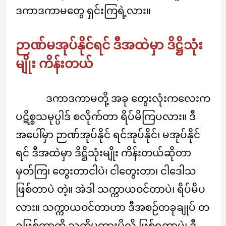
ဒကာဒကာမတွေ ရှင်းကြရဲ့လား။
ဉာဏ်မအုပ်နိုင်ရင် ဒီအထဲမှာ ဒိဋ္ဌိသုံး
မျိုး ကိန်းတယ်
ဒကာဒကာမတို့ အခု တွေးလုံးကလေးက
ပဋိစ္စသမုပ္ပါဒ် စလိုက်တာ ရိပ်မိကြပလား။ ဒီ
အပေါ်မှာ ဉာဏ်အုပ်နိုင် ရင်အုပ်နိုင်၊ မအုပ်နိုင်
ရင် ဒီအထဲမှာ ဒိဋ္ဌိသုံးမျိုး ကိန်းတယ်ဆိုတာ
မှတ်ကြ၊ တွေးတာငါပဲ၊ ငါတွေးတာ၊ ငါဒေါသ
ဖြစ်တာပဲ တဲ့။ အဲဒါ သက္ကာယဝင်တာပဲ၊ ရိပ်မိပ
လား။ သက္ကာယဝင်တာဟာ ဒီအစဉ်တခုချုပ် တ
ခုဖြစ်တာကို သတိမထားမိလို့ ဖြစ်ရတာပဲ၊ ဒီ