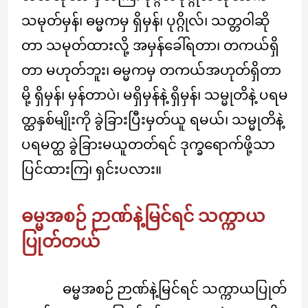
သမုတ်မှန်၊ ဓမ္မကမှ ရှိမှန်၊ ပုဂ္ဂိုလ်၊ သတ္တဝါဆို
တာ သမုတ်ထားလို့ အမှန်ခေါ်ရတာ၊ တကယ်ရှိ
တာ မဟုတ်ဘူး၊ ဓမ္မကမှ တကယ်အဟုတ်ရှိတာ
မို့ ရှိမှန်၊ မှန်တာပဲ၊ မရှိမှန်နဲ့ ရှိမှန်၊ သမ္မုတိနဲ့ ပရမ
တ္ထနှစ်မျိုးကို ခွဲခြားပြီးမှတ်ယူ ရမယ်၊ သမ္မုတိနဲ့
ပရမတ္ထ ခွဲခြားမယူတတ်ရင် ဒုက္ခရောက်ဖို့သာ
ပြင်ထားကြ၊ ရှင်းပလား။
ဓမ္မအစဉ် ဉာဏ်နဲ့မြင်ရင် သက္ကာယ
ပြုတ်တယ်
ဓမ္မအစဉ် ဉာဏ်နဲ့မြင်ရင် သက္ကာယပြုတ်