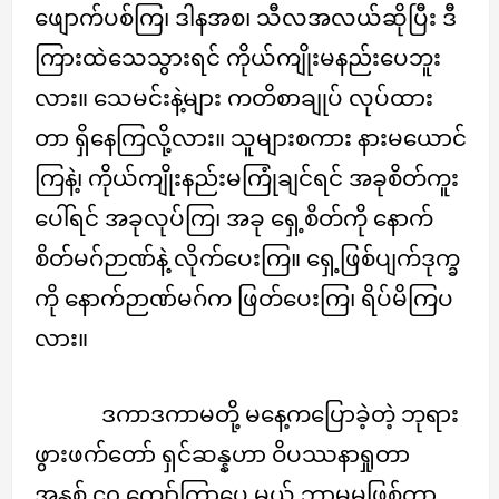
ဖျောက်ပစ်ကြ၊ ဒါနအစ၊ သီလအလယ်ဆိုပြီး ဒီ
ကြားထဲသေသွားရင် ကိုယ်ကျိုးမနည်းပေဘူး
လား။ သေမင်းနဲ့များ ကတိစာချုပ် လုပ်ထား
တာ ရှိနေကြလို့လား။ သူများစကား နားမယောင်
ကြနဲ့၊ ကိုယ်ကျိုးနည်းမကြုံချင်ရင် အခုစိတ်ကူး
ပေါ်ရင် အခုလုပ်ကြ၊ အခု ရှေ့စိတ်ကို နောက်
စိတ်မဂ်ဉာဏ်နဲ့ လိုက်ပေးကြ။ ရှေ့ဖြစ်ပျက်ဒုက္ခ
ကို နောက်ဉာဏ်မဂ်က ဖြတ်ပေးကြ၊ ရိပ်မိကြပ
လား။
ဒကာဒကာမတို့ မနေ့ကပြောခဲ့တဲ့ ဘုရား
ဖွားဖက်တော် ရှင်ဆန္နဟာ ဝိပဿနာရှုတာ
အနှစ် ၄၀ ကျော်ကြာပေ မယ့် ဘာမှမဖြစ်တာ