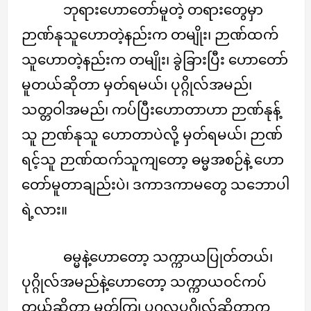
ဘုရားဟောတော်မူတဲ့ တရားတွေမှာ
ဉာဏ်နုသူဟောတဲ့နည်းက တမျိုး၊ ဉာဏ်ထက်
သူဟောတဲ့နည်းက တမျိုး၊ ခွဲခြားပြီး ဟောတော်
မူတယ်ဆိုတာ မှတ်ရမယ်၊ ပုဂ္ဂိုလ်အမည်၊
သတ္တဝါအမည်၊ ကပ်ပြီးဟောတာဟာ ဉာဏ်နုန့်
သူ ဉာဏ်နုသူ ဟောတာပဲလို့ မှတ်ရမယ်၊ ဉာဏ်
ရင့်သူ ဉာဏ်ထက်သူကျတော့ ဓမ္မအစဉ်နဲ့ ဟော
တော်မူတာချည်းပဲ၊ ဒကာဒကာမတွေ သဘောပါ
ရဲ့လား။
ဓမ္မနဲ့ဟောတော့ သက္ကာယပြုတ်တယ်၊
ပုဂ္ဂိုလ်အမည်နဲ့ဟောတော့ သက္ကာယဝင်ကပ်
တယ်ဆိုတာ မှတ်ကြ၊ ပုဂ္ဂလပုဂ္ဂိုလ်ဆိုတာက