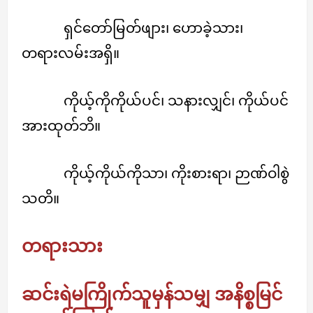
ရှင်တော်မြတ်ဖျား၊ ဟောခဲ့သား၊
တရားလမ်းအရှိ။
ကိုယ့်ကိုကိုယ်ပင်၊ သနားလျှင်၊ ကိုယ်ပင်
အားထုတ်ဘိ။
ကိုယ့်ကိုယ်ကိုသာ၊ ကိုးစားရာ၊ ဉာဏ်ဝါစွဲ
သတိ။
တရားသား
ဆင်းရဲမကြိုက်သူမှန်သမျှ အနိစ္စမြင်