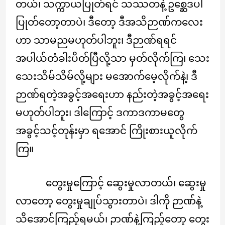
တယ်၊ သက္ကာယပြုတ်ရင် သဿတနဲ့ ဥစ္ဆေဒပါ
ပြုတ်တော့တာပဲ၊ ဒီတော့ ဒီအသိဉာဏ်ကလေး
ဟာ သာမညမဟုတ်ပါဘူး၊ ဒီဉာဏ်ရရင်
အပါယ်တံခါးပိတ်ပြီလို့သာ မှတ်လိုက်ကြ၊ သေး
သေးသိမ်သိမ်လို့များ မအောက်မေ့လိုက်နဲ့၊ ဒီ
ဉာဏ်ရတဲ့အခွင့်အရေးဟာ နည်းတဲ့အခွင့်အရေး
မဟုတ်ပါဘူး၊ ဒါကြောင့် ဒကာဒကာမတွေ
အခွင့်သင့်တုန်းမှာ ရအောင် ကြိုးစားယူလိုက်
ကြ။
တွေးမှုကြောင့် ဆွေးမှုလာတယ်၊ ဆွေးမှု
လာတော့ တွေးမှုချုပ်သွားတာပဲ၊ ဒါကို ဉာဏ်နဲ့
သိအောင်ကြည့်ရမယ်၊ ဉာဏ်နဲ့ကြည့်တော့ တွေး