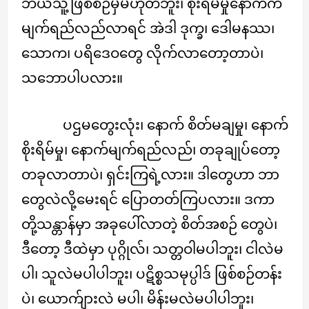
ဘယ်သူ့ဖြစ်စဉ်မှမဟုတ်ဘူး၊ စိုးရိမ်မှုနောက်က
မျက်ရည်လည်လာရင် အဲဒါ ဒုက္ခ၊ ဒေါမနဿ၊
သောက၊ ပရိဒေဝတွေ လိုက်လာတော့တာပဲ၊
သဘောပါပလား။
ပဌမတွေးလုံး၊ နောက် စိတ်မချမှု၊ နောက်
စိုးရိမ်မှု၊ နောက်မျက်ရည်လည်၊ တခုချုပ်တော့
တခုလာတာပဲ၊ ရှင်းကြရဲ့လား။ ဒါတွေဟာ ဘာ
တွေလဲလို့မေးရင် ပြောတတ်ကြပလား။ ဒကာ
တို့သန္တာန်မှာ အခုပေါ်လာတဲ့ စိတ်အစဉ် တွေပဲ၊
ဒီတော့ ဒီထဲမှာ ပုဂ္ဂိုလ်၊ သတ္တဝါမပါဘူး၊ ငါလဲမ
ပါ၊ သူလဲမပါပါဘူး၊ ပဋိစ္စသမုပ္ပါဒ် ဖြစ်စဉ်တန်း
ပဲ၊ ယောက်ျားလဲ မပါ၊ မိန်းမလဲမပါပါဘူး၊