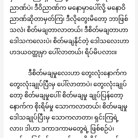
ညာဏ်ပဲ၊ ဒီဝိညာဏ်က မနောမှာပေါ်လို့ မနောဝိ
ညာဏ်ဆိုတာမှတ်ကြ၊ ဒီလိုတွေးမိတော့ ဘာဖြစ်
သလဲ၊ စိတ်မချတာလာတယ်၊ ဒီစိတ်မချတာဟာ
ဒေါသကလေးပဲ၊ စိတ်မချနိုင်တဲ့ ဒေါသလေးဟာ
ဟဒယဝတ္ထုမှာ ပေါ်လာတယ်၊ ရိပ်မိပလား။
ဒီစိတ်မချမှုလေးဟာ တွေးလုံးနောက်က
တွေးလုံးချုပ်ပြီးမှ ပေါ်လာတာပဲ၊ တွေးလုံးချုပ်
တော့ စိတ်မချမှုပေါ်၊ စိတ်မချမှု ချုပ်ပြန်တော့
နောက်က စိုးရိမ်မှု သောကလာတယ်၊ စိတ်မချမှု
ဒေါသချုပ်ပြီးမှ သောကလာတာ၊ ရှင်းကြရဲ့
လား၊ ဒါဟာ ဒကာဒကာမတွေရဲ့ ဖြစ်စဉ်ပဲ၊