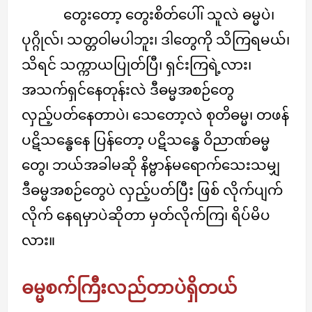
တွေးတော့ တွေးစိတ်ပေါ်၊ သူလဲ ဓမ္မပဲ၊
ပုဂ္ဂိုလ်၊ သတ္တဝါမပါဘူး၊ ဒါတွေကို သိကြရမယ်၊
သိရင် သက္ကာယပြုတ်ပြီ၊ ရှင်းကြရဲ့လား၊
အသက်ရှင်နေတုန်းလဲ ဒီဓမ္မအစဉ်တွေ
လှည့်ပတ်နေတာပဲ၊ သေတော့လဲ စုတိဓမ္မ၊ တဖန်
ပဋိသန္ဓေနေ ပြန်တော့ ပဋိသန္ဓေ ဝိညာဏ်ဓမ္မ
တွေ၊ ဘယ်အခါမဆို နိဗ္ဗာန်မရောက်သေးသမျှ
ဒီဓမ္မအစဉ်တွေပဲ လှည့်ပတ်ပြီး ဖြစ် လိုက်ပျက်
လိုက် နေရမှာပဲဆိုတာ မှတ်လိုက်ကြ၊ ရိပ်မိပ
လား။
ဓမ္မစက်ကြီးလည်တာပဲရှိတယ်