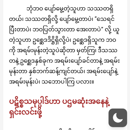
ဘုံဘဝ ပျော်မွေ့တဲ့သူဟာ သဿတရှိ
တယ်၊ သဿတရှိလို့ ပျော်မွေ့တာပဲ၊ “သေရင်
ပြီးတာပဲ၊ ဘဝပြတ်သွားတာ အေးတာပဲ” လို့ ယူ
တဲ့သူဟာ ဥစ္ဆေဒဒိဋ္ဌိရှိလို့ပဲ၊ ဥစ္ဆေဒရှိသူက ဘဝ
ကို အရမ်းမုန်းတဲ့သူပဲဆိုတာ မှတ်ကြ၊ ဒီသဿ
တနဲ့ ဥစ္ဆေဒနှစ်ခုက အရမ်းပျော်ခင်တာနဲ့ အရမ်း
မုန်းတာ နှစ်ဘက်ဆန့်ကျင်တယ်၊ အရမ်းပျော်နဲ့
အရမ်းမုန်းပဲ၊ သဘောပါကြ ပလား။
ပဋိစ္စသမုပ္ပါဒ်ဟာ ပဌမဆုံးအနေနဲ့
ရှင်းလင်းဖို့