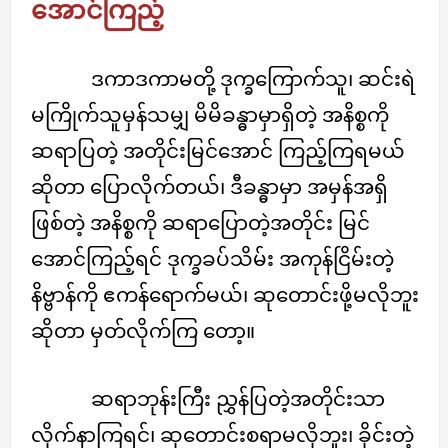
အောင်ကြည့်
ဒကာဒကာမတို့ ဒုက္ခကြောက်သူ၊ ဆင်းရဲ
မကြိုက်သူမှန်သမျှ မိမိခန္ဓာမှာရှိတဲ့ အနိစ္စကို
ဆရာပြတဲ့ အတိုင်းမြင်အောင် ကြည့်ကြရမယ်
ဆိုတာ ပြောလိုက်တယ်၊ ဒီခန္ဓာမှာ အမှန်အရှိ
ဖြစ်တဲ့ အနိစ္စကို ဆရာပြောတဲ့အတိုင်း မြင်
အောင်ကြည့်ရင် ဒုက္ခခပ်သိမ်း အကုန်ငြိမ်းတဲ့
နိဗ္ဗာန်ကို ဧကန်ရောက်မယ်၊ ဆုတောင်းဖို့မလိုဘူး
ဆိုတာ မှတ်လိုက်ကြ တော့။
ဆရာဘုန်းကြီး ညွှန်ပြတဲ့အတိုင်းသာ
လိုက်နာကြရင်၊ ဆုတောင်းစရာမလိုဘူး၊ ခိုင်းတဲ့