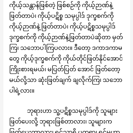
ကိုယ့်သန္တာန်ဖြစ်တဲ့ ဖြစ်စဉ်ကို ကိုယ့်ဉာဏ်နဲ့
ဖြတ်တာပဲ၊ ကိုယ့်ပဋိစ္စ သမုပ္ပါဒ် ဒုက္ခစက်ကို
ကိုယ့်ဉာဏ်နဲ့ ဖြတ်တာပဲ၊ ကိုယ့်ပဋိစ္စသမုပ္ပါဒ်
ဒုက္ခစက်ကို ကိုယ့်ဉာဏ်နဲ့ဖြတ်တာပဲဆိုတာ မှတ်
ကြ၊ သဘောပါကြပလား။ ဒီတော့ ဒကာဒကာမ
တွေ ကိုယ့်ဒုက္ခစက်ကို ကိုယ်တိုင်ဖြတ်နိုင်အောင်
ကြိုးစားရမယ်၊ မပြတ်ပြတ် အောင် ဖြတ်တော့
မယ်လို့သာ ဆုံးဖြတ်ချက် ချလိုက်ကြ၊ သဘော
ပါရဲ့လား။
ဘုရားဟာ သူ့ပဋိစ္စသမုပ္ပါဒ်ကို သူများ
ဖြတ်ပေးလို့ ဘုရားဖြစ်တာလား၊ သူများက
ဖြတ်ပေးတာလား၊ ရှင်သာရိ ပုတ္တရာ၊ ရှင်မဟာ