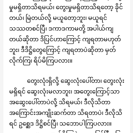
မှုမရှိတာသိရမယ်၊ တွေးမှုမရှိတာသိရတော့ ခိုင်
တယ်၊ မြဲတယ်လို့ မယူတော့ဘူး၊ မယူရင်
သဿတစင်ပြီ၊ ဒကာဒကာမတို့ အပါယ်ကျ
တယ်ဆိုတာ ဒိပြင်ဟာကြောင့် ကျရတာမဟုတ်
ဘူး၊ ဒီဒိဋ္ဌိတွေကြောင့် ကျရတာပဲဆိုတာ မှတ်
လိုက်ကြ၊ ရိပ်မိကြပလား။
တွေးလုံးရှိလို့ ဆွေးလုံးပေါ်တာ၊ တွေးလုံး
မရှိရင် ဆွေးလုံးမလာဘူး၊ အတွေးကြောင့်သာ
အဆွေးပေါ်တာပဲလို့ သိရမယ်၊ ဒီလိုသိတာ
အကြောင်းအကျိုးဆက်တာ သိရတာပဲ၊ ဒီလိုသိ
ရင် ဥစ္ဆေဒ ဒိဋ္ဌိစင်ပြီ၊ သဘောပါကြပလား။