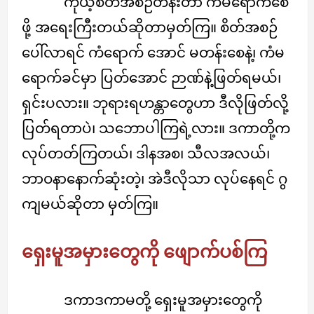
ကိုယ့်စိတ်အစဉ်တန်းတာ ကံမရောက်စေ
ဖို့ အရေးကြီးတယ်ဆိုတာမှတ်ကြ။ စိတ်အစဉ်
ပေါ်လာရင် ကံရောက် အောင် မတန်းစေနဲ့၊ ကံမ
ရောက်ခင်မှာ ပြတ်အောင် ဉာဏ်နဲ့ဖြတ်ရမယ်၊
ရှင်းပလား။ ဘုရားရဟန္တာတွေဟာ ဒီလိုဖြတ်လို့
ပြတ်ရတာပဲ၊ သဘောပါကြရဲ့လား။ ဒကာတို့က
လုပ်တတ်ကြတယ်၊ ဒါနအစ၊ သီလအလယ်၊
ဘာဝနာနောက်ဆုံးတဲ့၊ အဲဒီလိုသာ လုပ်နေရင် ဂွ
ကျမယ်ဆိုတာ မှတ်ကြ။
ရှေးမူအမှားတွေကို ဖျောက်ပစ်ကြ
ဒကာဒကာမတို့ ရှေးမူအမှားတွေကို