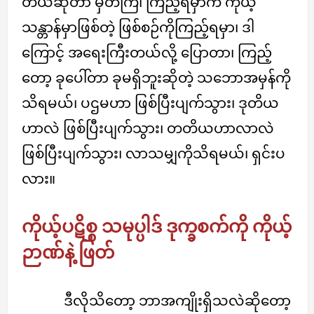
တယ်ဆိုတာ မှတ်ကြ၊ ကြည့်ရမှာက ကိုယ့်
သန္တာန်မှာဖြစ်တဲ့ ဖြစ်စဉ်ကိုကြည့်ရမှာ၊ ဒါ
ကြောင့် အရေးကြီးတယ်လို့ ပြောတာ၊ ကြည့်
တော့ ခုပေါ်တာ ခုမရှိဘူးဆိုတဲ့ သဘောအမှန်ကို
သိရမယ်၊ ပဌမဟာ ဖြစ်ပြီးပျက်သွား၊ ဒုတိယ
ဟာလဲ ဖြစ်ပြီးပျက်သွား၊ တတိယဟာလာလဲ
ဖြစ်ပြီးပျက်သွား၊ လာသမျှကိုသိရမယ်၊ ရှင်းပ
လား။
ကိုယ့်ပဋိစ္စ သမုပ္ပါဒ် ဒုက္ခစက်ကို ကိုယ့်
ဉာဏ်နဲ့ ဖြတ်
ဒီလိုသိတော့ ဘာအကျိုးရှိသလဲဆိုတော့