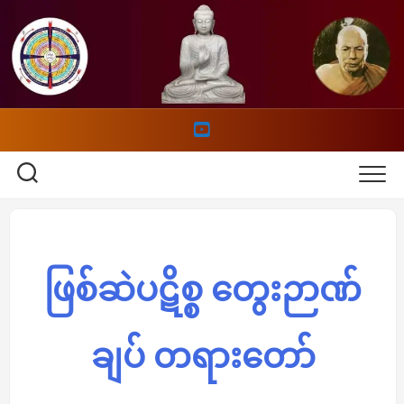
Skip
to
content
ဖြစ်ဆဲပဋိစ္စ တွေးဉာဏ်
ချပ် တရားတော်