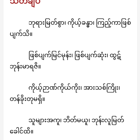
သတိချပ်
ဘုရားမြတ်စွာ၊ ကိုယ့်ခန္ဓာ၊ ကြည့်ကာဖြစ်
ပျက်သိ။
ဖြစ်ပျက်မြင်မုန်း၊ ဖြစ်ပျက်ဆုံး၊ ထွဋ်
ဘုန်းမာရဇိ။
ကိုယ့်ဉာဏ်ကိုယ်ကိုး၊ အားသစ်ကြိုး၊
တန်ခိုးတုမရှိ။
သူများအကူ၊ ဘိတ်မယူ၊ ဘုန်းလူမြတ်
ခေါင်ထိ။