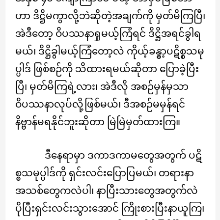
ဟာ ဒိဋ္ဌိမကွာလို့ဘဲဆိုတဲ့အချက်ကို မှတ်မိကြပြီ၊
အဲဒီတော့ ဝိပဿနာရှုမယ့်ကြံရင် ဒိဋ္ဌိအရင်ခွါရ
မယ်၊ ဒိဋ္ဌိခွါမယ့်ကြံတော့လဲ ကိုယ့်ခန္ဓာ့ပဋိစ္စသမု
ပ္ပါဒ် ဖြစ်စဉ်ကို သိထားရမယ်ဆိုတာ ပြောခဲ့ပြီး
ပြီ၊ မှတ်မိကြရဲ့လား၊ အဲဒီလို အစဉ်မှန်မှသာ
ဝိပဿနာလုပ်လို့ဖြစ်မယ်၊ ဒီအစဉ်မမှန်ရင်
နိဗ္ဗာန်မရနိုင်ဘူးဆိုတာ မြဲမြဲမှတ်ထားကြ။
ဒီနေရာမှာ ဒကာဒကာမတွေအတွက် ပဋိ
စ္စသမုပ္ပါဒ်ကို ရှင်းလင်းပြောပြမယ်၊ တရားနာ
အသစ်တွေကလဲပါ၊ နာပြီးသားတွေအတွက်လဲ
ပိုပြီးရှင်းလင်းသွားအောင် ကြိုးစားပြီးနာယူကြ၊