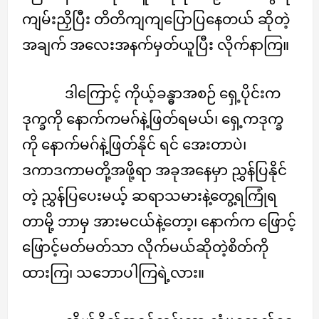
ကျမ်းညှိပြီး တိတိကျကျပြောပြနေတယ် ဆိုတဲ့
အချက် အလေးအနက်မှတ်ယူပြီး လိုက်နာကြ။
ဒါကြောင့် ကိုယ့်ခန္ဓာအစဉ် ရှေ့ပိုင်းက
ဒုက္ခကို နောက်ကမဂ်နဲ့ဖြတ်ရမယ်၊ ရှေ့ကဒုက္ခ
ကို နောက်မဂ်နဲ့ဖြတ်နိုင် ရင် အေးတာပဲ၊
ဒကာဒကာမတို့အဖို့ရာ အခုအနေမှာ ညွှန်ပြနိုင်
တဲ့ ညွှန်ပြပေးမယ့် ဆရာသမားနဲ့တွေ့ရကြုံရ
တာမို့ ဘာမှ အားမငယ်နဲ့တော့၊ နောက်က ဖြောင့်
ဖြောင့်မတ်မတ်သာ လိုက်မယ်ဆိုတဲ့စိတ်ကို
ထားကြ၊ သဘောပါကြရဲ့လား။