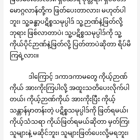
မောဂ္ဂလာန်တို့က ဖြတ်ပေးတာလား၊ မဟုတ်ပါ
ဘူး၊ သူ့ခန္ဓာ့ပဋိစ္စသမုပ္ပါဒ် သူ့ဉာဏ်နဲ့ဖြတ်လို့
ဘုရား ဖြစ်လာတာပဲ၊ သူ့ပဋိစ္စသမုပ္ပါဒ်ကို သူ့
ကိုယ်ပိုင်ဉာဏ်နဲ့ဖြတ်လို့ ပြတ်တာပဲဆိုတာ ရိပ်မိ
ကြရဲ့လား။
ဒါကြောင့် ဒကာဒကာမတွေ ကိုယ့်ဉာဏ်
ကိုယ် အားကိုးကြပါလို့ အထူးသတိပေးလိုက်ပါ
တယ်၊ ကိုယ့်ဉာဏ်ကိုယ် အားကိုးပြီး ကိုယ့်
သန္တာန်မှာတန်းတဲ့ ပဋိစ္စသမုပ္ပါဒ်ကို ဖြတ်ရမယ်၊
ကိုယ့်သံသရာ ကိုယ်ဖြတ်ရမယ်ဆိုတာ မှတ်ကြ၊
သူများနဲ့ မဆိုင်ဘူး၊ သူများဖြတ်ပေးလို့မရဘူး၊