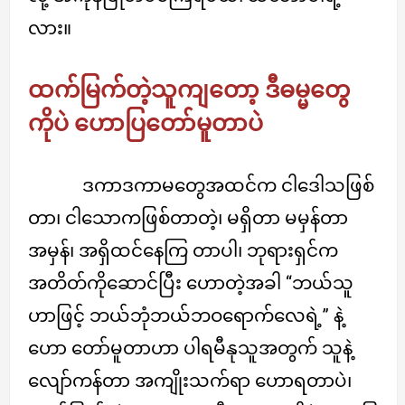
လား။
ထက်မြက်တဲ့သူကျတော့ ဒီဓမ္မတွေ
ကိုပဲ ဟောပြတော်မူတာပဲ
ဒကာဒကာမတွေအထင်က ငါဒေါသဖြစ်
တာ၊ ငါသောကဖြစ်တာတဲ့၊ မရှိတာ မမှန်တာ
အမှန်၊ အရှိထင်နေကြ တာပါ၊ ဘုရားရှင်က
အတိတ်ကိုဆောင်ပြီး ဟောတဲ့အခါ “ဘယ်သူ
ဟာဖြင့် ဘယ်ဘုံဘယ်ဘဝရောက်လေရဲ့” နဲ့
ဟော တော်မူတာဟာ ပါရမီနုသူအတွက် သူနဲ့
လျော်ကန်တာ အကျိုးသက်ရာ ဟောရတာပဲ၊