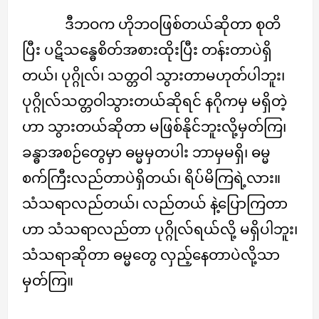
ဒီဘဝက ဟိုဘဝဖြစ်တယ်ဆိုတာ စုတိ
ပြီး ပဋိသန္ဓေစိတ်အစားထိုးပြီး တန်းတာပဲရှိ
တယ်၊ ပုဂ္ဂိုလ်၊ သတ္တဝါ သွားတာမဟုတ်ပါဘူး၊
ပုဂ္ဂိုလ်သတ္တဝါသွားတယ်ဆိုရင် နဂိုကမှ မရှိတဲ့
ဟာ သွားတယ်ဆိုတာ မဖြစ်နိုင်ဘူးလို့မှတ်ကြ၊
ခန္ဓာအစဉ်တွေမှာ ဓမ္မမှတပါး ဘာမှမရှိ၊ ဓမ္မ
စက်ကြီးလည်တာပဲရှိတယ်၊ ရိပ်မိကြရဲ့လား။
သံသရာလည်တယ်၊ လည်တယ် နဲ့ပြောကြတာ
ဟာ သံသရာလည်တာ ပုဂ္ဂိုလ်ရယ်လို့ မရှိပါဘူး၊
သံသရာဆိုတာ ဓမ္မတွေ လှည့်နေတာပဲလို့သာ
မှတ်ကြ။