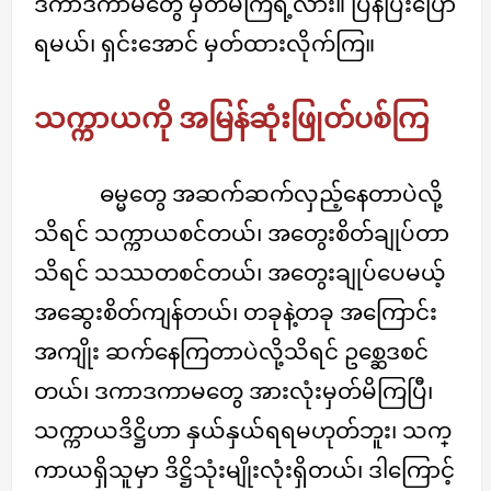
ဒကာဒကာမတွေ မှတ်မိကြရဲ့လား။ ပြန်ပြီးပြော
ရမယ်၊ ရှင်းအောင် မှတ်ထားလိုက်ကြ။
သက္ကာယကို အမြန်ဆုံးဖြုတ်ပစ်ကြ
ဓမ္မတွေ အဆက်ဆက်လှည့်နေတာပဲလို့
သိရင် သက္ကာယစင်တယ်၊ အတွေးစိတ်ချုပ်တာ
သိရင် သဿတစင်တယ်၊ အတွေးချုပ်ပေမယ့်
အဆွေးစိတ်ကျန်တယ်၊ တခုနဲ့တခု အကြောင်း
အကျိုး ဆက်နေကြတာပဲလို့သိရင် ဥစ္ဆေဒစင်
တယ်၊ ဒကာဒကာမတွေ အားလုံးမှတ်မိကြပြီ၊
သက္ကာယဒိဋ္ဌိဟာ နှယ်နှယ်ရရမဟုတ်ဘူး၊ သက္
ကာယရှိသူမှာ ဒိဋ္ဌိသုံးမျိုးလုံးရှိတယ်၊ ဒါကြောင့်