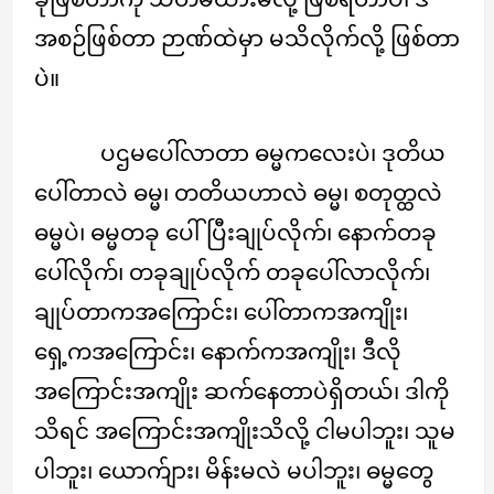
အစဉ်ဖြစ်တာ ဉာဏ်ထဲမှာ မသိလိုက်လို့ ဖြစ်တာ
ပဲ။
ပဌမပေါ်လာတာ ဓမ္မကလေးပဲ၊ ဒုတိယ
ပေါ်တာလဲ ဓမ္မ၊ တတိယဟာလဲ ဓမ္မ၊ စတုတ္ထလဲ
ဓမ္မပဲ၊ ဓမ္မတခု ပေါ်ပြီးချုပ်လိုက်၊ နောက်တခု
ပေါ်လိုက်၊ တခုချုပ်လိုက် တခုပေါ်လာလိုက်၊
ချုပ်တာကအကြောင်း၊ ပေါ်တာကအကျိုး၊
ရှေ့ကအကြောင်း၊ နောက်ကအကျိုး၊ ဒီလို
အကြောင်းအကျိုး ဆက်နေတာပဲရှိတယ်၊ ဒါကို
သိရင် အကြောင်းအကျိုးသိလို့ ငါမပါဘူး၊ သူမ
ပါဘူး၊ ယောက်ျား၊ မိန်းမလဲ မပါဘူး၊ ဓမ္မတွေ