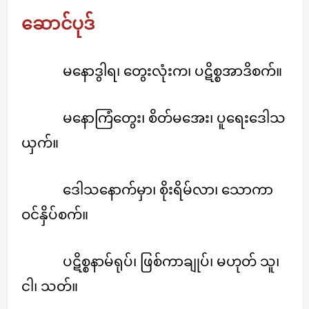
ဆောင်ပုဒ်
မနောဒွါရ၊ တွေးလုံးက၊ ပဋိစ္စအာဒိစက်။
မနောကြံတွေး၊ စိတ်မအေး၊ ပူရေးဒေါသ
ယှက်။
ဒေါသနောက်မှာ၊ စိုးရိမ်လာ၊ သောကာ
ဝင်နှိပ်စက်။
ပဋိစ္စနာမ်ရုပ်၊ ဖြစ်ကာချုပ်၊ မဟုတ် သူ၊
ငါ၊ သတ်။