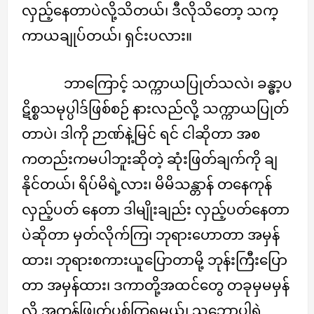
လှည့်နေတာပဲလို့သိတယ်၊ ဒီလိုသိတော့ သက္
ကာယချုပ်တယ်၊ ရှင်းပလား။
ဘာကြောင့် သက္ကာယပြုတ်သလဲ၊ ခန္ဓာ့ပ
ဋိစ္စသမုပ္ပါဒ်ဖြစ်စဉ် နားလည်လို့ သက္ကာယပြုတ်
တာပဲ၊ ဒါကို ဉာဏ်နဲ့မြင် ရင် ငါဆိုတာ အစ
ကတည်းကမပါဘူးဆိုတဲ့ ဆုံးဖြတ်ချက်ကို ချ
နိုင်တယ်၊ ရိပ်မိရဲ့လား၊ မိမိသန္တာန် တနေကုန်
လှည့်ပတ် နေတာ ဒါမျိုးချည်း လှည့်ပတ်နေတာ
ပဲဆိုတာ မှတ်လိုက်ကြ၊ ဘုရားဟောတာ အမှန်
ထား၊ ဘုရားစကားယူပြောတာမို့ ဘုန်းကြီးပြော
တာ အမှန်ထား၊ ဒကာတို့အထင်တွေ တခုမှမမှန်
လို့ အကုန်ဖြုတ်ပစ်ကြရမယ်၊ သဘောပါရဲ့