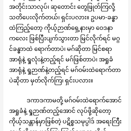
အတိုင်းသာလုပ်၊ ဆုတောင်း တွေဖြုတ်ကြလို့
သတိပေးလိုက်တယ်၊ ရှင်းပလား။ ဥပမာ-ခန္ဓာ
ထဲကြည့်တော့ ကိုယ့်ဉာဏ်ရှေ့နားမှာ ဝေဒနာ
ကလေး ဖြစ်ပြီးပျက်သွားတာ မြင်လိုက်ရင် မဂ္ဂ
င်ခန္ဓာာထဲ ရောက်တာပဲ၊ မဂ်ဆိုတာ မြင်စရာ
အာရုံနဲ့ ရှုလုံးနဲ့တည့်ရင် မဂ်ဖြစ်တာပဲ၊ အရှုခံ
အာရုံနဲ့ ရှုဉာဏ်နဲ့တည့်ရင် မဂ်ဝမ်းထဲရောက်တာ
ပဲဆိုတာ မှတ်လိုက်ကြ၊ ရှင်းပလား။
ဒကာဒကာမတို့ မဂ်ဝမ်းထဲရောက်အောင်
အရှုခံနဲ့ ရှုဉာဏ်တည့်အောင် လုပ်ဖို့ဆိုတော့
ကိုယ့်သန္တာန်မှာဖြစ်တဲ့ ပဋိစ္စသမုပ္ပါဒ် အရေးကြီး