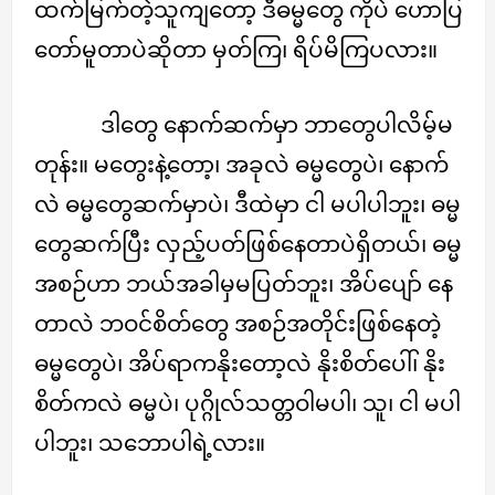
ထက်မြက်တဲ့သူကျတော့ ဒီဓမ္မတွေ ကိုပဲ ဟောပြ
တော်မူတာပဲဆိုတာ မှတ်ကြ၊ ရိပ်မိကြပလား။
ဒါတွေ နောက်ဆက်မှာ ဘာတွေပါလိမ့်မ
တုန်း။ မတွေးနဲ့တော့၊ အခုလဲ ဓမ္မတွေပဲ၊ နောက်
လဲ ဓမ္မတွေဆက်မှာပဲ၊ ဒီထဲမှာ ငါ မပါပါဘူး၊ ဓမ္မ
တွေဆက်ပြီး လှည့်ပတ်ဖြစ်နေတာပဲရှိတယ်၊ ဓမ္မ
အစဉ်ဟာ ဘယ်အခါမှမပြတ်ဘူး၊ အိပ်ပျော် နေ
တာလဲ ဘဝင်စိတ်တွေ အစဉ်အတိုင်းဖြစ်နေတဲ့
ဓမ္မတွေပဲ၊ အိပ်ရာကနိုးတော့လဲ နိုးစိတ်ပေါ်၊ နိုး
စိတ်ကလဲ ဓမ္မပဲ၊ ပုဂ္ဂိုလ်သတ္တဝါမပါ၊ သူ၊ ငါ မပါ
ပါဘူး၊ သဘောပါရဲ့လား။