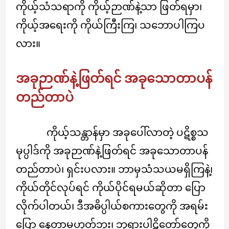
ကိုယ့်သံသရာကို ကိုယ့်ဉာဏ်နဲ့သာ ဖြတ်ရမှာ၊
ကိုယ့်အရေးကို ကိုယ်ကြီးကြ၊ သဘောပါကြပ
လား။
အခုဉာဏ်နဲ့ဖြတ်ရင် အခုသောတာပန်
တည်တာပဲ
ကိုယ့်သန္တာန်မှာ အခုပေါ်လာတဲ့ ပဋိစ္စသ
မုပ္ပါဒ်ကို အခုဉာဏ်နဲ့ဖြတ်ရင် အခုသောတာပန်
တည်တာပဲ၊ ရှင်းပလား။ ဘာမှသံသယမရှိကြနဲ့၊
ကိုယ်တိုင်လုပ်ရင် ကိုယ်ပိုင်ရမယ်ဆိုတာ ပြော
လိုက်ပါတယ်၊ ဒီအဓိပ္ပါယ်စကားတွေကို အရမ်း
ပြော နေတာမဟုတ်ဘူး၊ ဘုရားပါဠိတော်တွေကို