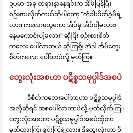
ဥပမာ-အခု တရားနာနေရင်းက အိမ်ပြန်ပြီး
စဉ်းစားလိုက်တယ်ဆိုပါတော့ “တံခါးပိတ်ခဲ့မိရဲ့
လား၊ ကလေးတွေကော အိပ်မှ အိပ်ပါ့မလား၊
နေမှကောင်းပါ့မလား” ဆိုပြီး စဉ်းစားစိတ်
ကလေး ပေါ်လာတယ် ဆိုကြစို့၊ အဲဒါ အိမ်တွေး
စိတ်ကလေး ပေါ်တာပဲလို့ မှတ်ကြ။
တွေးလုံးအစဟာ ပဋိစ္စသမုပ္ပါဒ်အစပဲ
ဒီစိတ်ကလေးပေါ်တာဟာ ပဋိစ္စသမုပ္ပါဒ်
အလိုဆိုရင် အစပေါ်လာတာပဲလို့ မှတ်လိုက်ကြ။
တွေးလုံးအစဟာ ပဋိစ္စသမုပ္ပါဒ်အစပဲဆိုတာ
မှတ်ထားကြ၊ ရှင်းကြရဲ့လား။ ဒီတွေးလုံးဟာ ဝိ