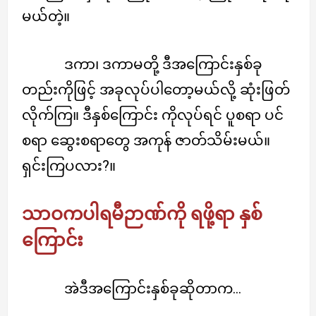
မယ်တဲ့။
ဒကာ၊ ဒကာမတို့ ဒီအကြောင်းနှစ်ခု
တည်းကိုဖြင့် အခုလုပ်ပါတော့မယ်လို့ ဆုံးဖြတ်
လိုက်ကြ။ ဒီနှစ်ကြောင်း ကိုလုပ်ရင် ပူစရာ ပင်
စရာ ဆွေးစရာတွေ အကုန် ဇာတ်သိမ်းမယ်။
ရှင်းကြပလား?။
သာဝကပါရမီဉာဏ်ကို ရဖို့ရာ နှစ်
ကြောင်း
အဲဒီအကြောင်းနှစ်ခုဆိုတာက…