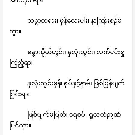
သစ္စာတရား၊ မှန်လေးပါး၊ နာကြားစဉ်မ
ကွာ။
ခန္ဓာကိုယ်တွင်း၊ နှလုံးသွင်း၊ လက်ငင်းရှု
ကြည့်ရာ။
နှလုံးသွင်းမှန်၊ ရုပ်နှင့်နာမ်၊ ဖြစ်ပြန်ပျက်
ခြင်းရာ။
ဖြစ်ပျက်မပြတ်၊ ဒရစပ်၊ ရှုလတ်ဉာဏ်
မြင်လှာ။