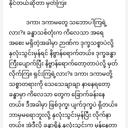
နိုင်တယ်ဆိုတာ မှတ်ကြ။
ဒကာ၊ ဒကာမတွေ သဘောပါကြရဲ့
လား?။ ခန္ဓာသစ်တုံးက ကိလေသာ အရေ
အစေး မရှိတဲ့အခါမှာ ဉာဏ်က ဒုက္ခသစ္စာပဲလို့
နှလုံးသွင်းမှန်ရင် နိဗ္ဗာန်ရောက်တယ်။ ဒုက္ခခန္ဓာ
ကြီးပျောက်ပြီး နိဗ္ဗာန်ရောက်တော့တာပဲလို့ မှတ်
လိုက်ကြ။ ရှင်းကြရဲ့လား?။ ဒကာ၊ ဒကာမတို့
သစ္စာတရားကို သေသေချာချာ နာနေရတော့
ခန္ဓာမှာ ကိလေသာ တွေက ခြောက်ခန်းနေ
တယ်။ ဒီအခါမှာ ဖြစ်ဒုက္ခ၊ ပျက်ဒုက္ခပဲ ရှိတယ်။
ဘာမှမရောဘူးလို့ နှလုံးသွင်းမှန်ပြီး လိုက်နာ
တယ်။ အဲဒီလို ခန္ဓာရှိနဲ့ နှလုံးသွင်းက မှန်နေတာ