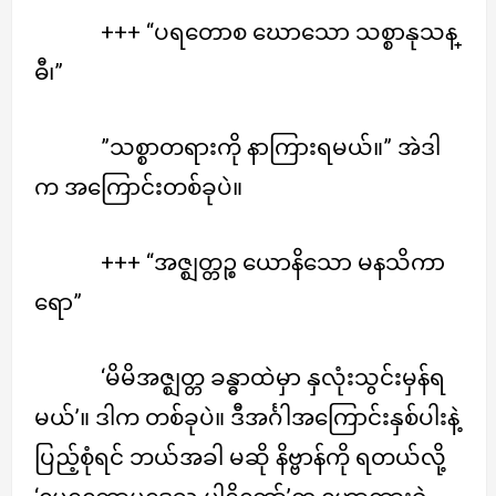
+++ “ပရတောစ ဃောသော သစ္စာနုသန္
ဓီ၊”
”သစ္စာတရားကို နာကြားရမယ်။” အဲဒါ
က အကြောင်းတစ်ခုပဲ။
+++ “အဇ္ဈတ္တဉ္စ ယောနိသော မနသိကာ
ရော”
‘မိမိအဇ္ဈတ္တ ခန္ဓာထဲမှာ နှလုံးသွင်းမှန်ရ
မယ်’။ ဒါက တစ်ခုပဲ။ ဒီအင်္ဂါအကြောင်းနှစ်ပါးနဲ့
ပြည့်စုံရင် ဘယ်အခါ မဆို နိဗ္ဗာန်ကို ရတယ်လို့