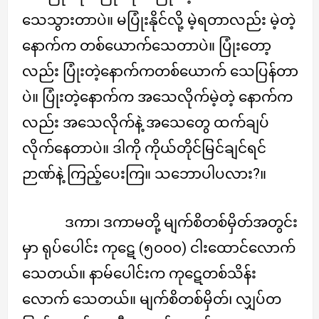
သေသွားတာပဲ။ မပြုံးနိုင်လို့ မဲ့ရတာလည်း မဲ့တဲ့
နောက်က တစ်ယောက်သေတာပဲ။ ပြုံးတော့
လည်း ပြုံးတဲ့နောက်ကတစ်ယောက် သေပြန်တာ
ပဲ။ ပြုံးတဲ့နောက်က အသေလိုက်မဲ့တဲ့ နောက်က
လည်း အသေလိုက်နဲ့ အသေတွေ ထက်ချပ်
လိုက်နေတာပဲ။ ဒါကို ကိုယ်တိုင်မြင်ချင်ရင်
ဉာဏ်နဲ့ ကြည့်ပေးကြ။ သဘောပါပလား?။
ဒကာ၊ ဒကာမတို့ မျက်စိတစ်မှိတ်အတွင်း
မှာ ရုပ်ပေါင်း ကုဋေ (၅၀၀၀) ငါးထောင်လောက်
သေတယ်။ နာမ်ပေါင်းက ကုဋေတစ်သိန်း
လောက် သေတယ်။ မျက်စိတစ်မှိတ်၊ လျှပ်တ