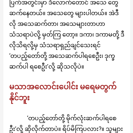
ပြက်အတွင်းမှာ ဒီလောက်တောင် အသေ တွေ
ဆက်နေတယ်။ အသေတွေ များပါတယ်။ အဲဒီ
လို အသေဆက်တာ၊ အသေများတာဟာ
သံသရာပဲလို့ မှတ်ကြ တော့။ ဒကာ၊ ဒကာမတို့ ဒီ
လိုသိရလို့မှ သံသရာရှည်ချင်သေးရင်
‘တပည့်တော်တို့ အသေဆက်ပါရစေဦး၊ ဒုက္ခ
ဆက်ပါ ရစေဦး’လို့ ဆိုသလိုပဲ။
မသာအလောင်းပေါင်း မရေမတွက်
နိုင်ဘူး
‘တပည့်တော်တို့ မိုက်လုံးဆက်ပါရစေ
ဦး’လို့ ဆိုလိုက်တာပဲ။ ရိပ်မိကြပလား?။ သူများ