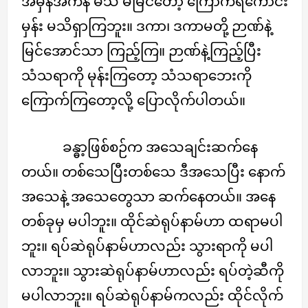
အမှန်အကန် မသိ မမြင်တော့ ကြောက်ရကောင်း
မှန်း မသိရှာကြဘူး။ ဒကာ၊ ဒကာမတို့ ဉာဏ်နဲ့
မြင်အောင်သာ ကြည့်ကြ။ ဉာဏ်နဲ့ကြည့်ပြီး
သံသရာကို မုန်းကြတော့ သံသရာဘေးကို
ကြောက်ကြတော့လို့ ပြောလိုက်ပါတယ်။
ခန္ဓာ့ဖြစ်စဉ်က အသေချင်းဆက်နေ
တယ်။ တစ်သေပြီးတစ်သေ ဒီအသေပြီး နောက်
အသေနဲ့ အသေတွေသာ ဆက်နေတယ်။ အနေ
တစ်ခုမှ မပါဘူး။ ထိုင်ဆဲရုပ်နာမ်ဟာ ထရာမပါ
ဘူး။ ရပ်ဆဲရုပ်နာမ်ဟာလည်း သွားရာကို မပါ
လာဘူး။ သွားဆဲရုပ်နာမ်ဟာလည်း ရပ်တဲ့ဆီကို
မပါလာဘူး။ ရပ်ဆဲရုပ်နာမ်ကလည်း ထိုင်လိုက်