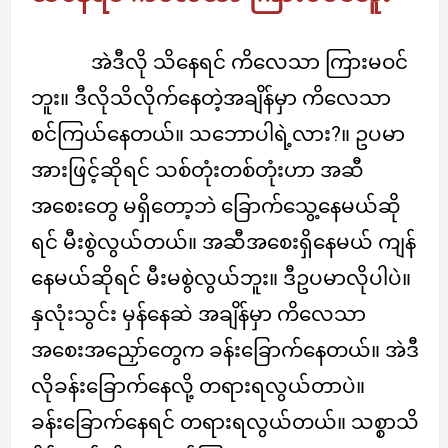
အဲဒီလို သိနေရင် ကိလေသာ ကြားမဝင်
ဘူး။ ဒီလိုသိလိုက်နေတဲ့အချိန်မှာ ကိလေသာ
စင်ကြယ်နေတယ်။ သဘောပါရဲ့လား?။ ဥပမာ
အားဖြင့်ဆိုရင် သစ်တုံးတစ်တုံးဟာ အဆီ
အစေးတွေ မရှိတော့ဘဲ ခြောက်သွေ့နေမယ်ဆို
ရင် မီးစွဲလွယ်တယ်။ အဆီအစေးရှိနေမယ် ကျန်
နေမယ်ဆိုရင် မီးမစွဲလွယ်ဘူး။ ဒီဥပမာလိုပါပဲ။
နှလုံးသွင်း မှန်နေဆဲ အချိန်မှာ ကိလေသာ
အစေးအညှော်တွေက ခန်းခြောက်နေတယ်။ အဲဒီ
လိုခန်းခြောက်နေလို့ တရားရလွယ်တာပဲ။
ခန်းခြောက်နေရင် တရားရလွယ်တယ်။ သစ္စာသိ