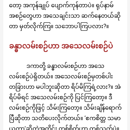
တော့ အကုန်ချုပ် ပျောက်ကုန်တာပဲ။ ရုပ်နာမ်
အစဉ်တွေဟာ အသေချင်းသာ ဆက်နေတယ်ဆို
တာ မှတ်လိုက်ကြ။ သဘောပါကြပလား?။
ခန္ဓာလမ်းစဉ်ဟာ အသေလမ်းစဉ်ပဲ
ဒကာတို့ ခန္ဓာလမ်းစဉ်ဟာ အသေ
လမ်းစဉ်ပဲရှိတယ်။ အသေလမ်းစဉ်မှတစ်ပါး
တခြားဟာ မပါဘူးဆိုတာ ရိပ်မိကြရဲ့လား?။ အဲ
ရိပ်မိရင် အသေလမ်းစဉ်ကို ပြင်ကြတော့။ ဒီ
လမ်းစဉ်ကိုဖြင့် သိမ်းကြတော့။ သိမ်းချိန်ရောက်
ပြီဆိုတာ သတိပေးလိုက်တယ်။ ‘ဧကစိတ္တ သမာ
ယုကာ’ဆိုတဲ့အတိုင်း တစ်စိတ်ဟာ တစ်သက်ပဲ။