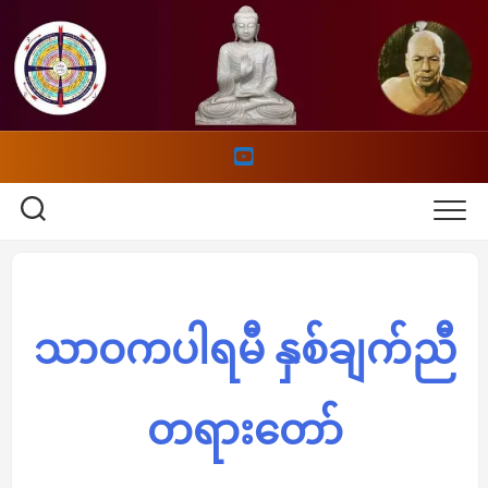
Skip
to
content
သာဝကပါရမီ နှစ်ချက်ညီ
တရားတော်