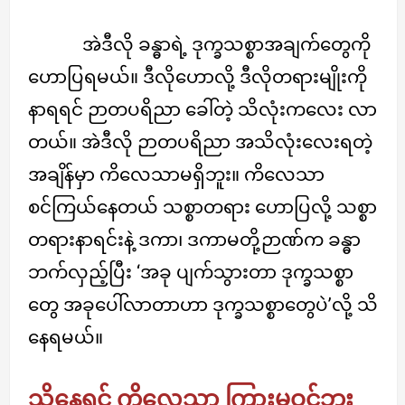
အဲဒီလို ခန္ဓာရဲ့ ဒုက္ခသစ္စာအချက်တွေကို
ဟောပြရမယ်။ ဒီလိုဟောလို့ ဒီလိုတရားမျိုးကို
နာရရင် ဉာတပရိညာ ခေါ်တဲ့ သိလုံးကလေး လာ
တယ်။ အဲဒီလို ဉာတပရိညာ အသိလုံးလေးရတဲ့
အချိန်မှာ ကိလေသာမရှိဘူး။ ကိလေသာ
စင်ကြယ်နေတယ် သစ္စာတရား ဟောပြလို့ သစ္စာ
တရားနာရင်းနဲ့ ဒကာ၊ ဒကာမတို့ဉာဏ်က ခန္ဓာ
ဘက်လှည့်ပြီး ‘အခု ပျက်သွားတာ ဒုက္ခသစ္စာ
တွေ အခုပေါ်လာတာဟာ ဒုက္ခသစ္စာတွေပဲ’လို့ သိ
နေရမယ်။
သိနေရင် ကိလေသာ ကြားမဝင်ဘူး