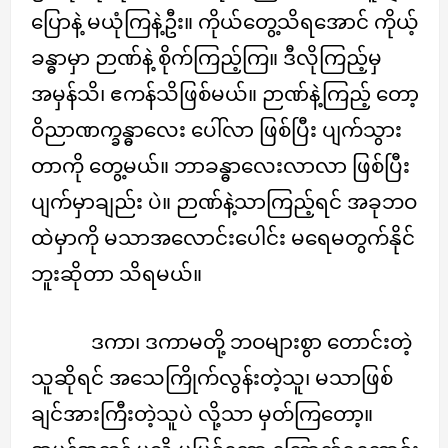
ပြောနဲ့ မယုံကြနဲ့ဦး။ ကိုယ်တွေ့သိရအောင် ကိုယ့်
ခန္ဓာမှာ ဉာဏ်နဲ့ စိုက်ကြည့်ကြ။ ဒီလိုကြည့်မှ
အမှန်သိ၊ ဧကန်သိဖြစ်မယ်။ ဉာဏ်နဲ့ကြည့် တော့
ဝိညာဏက္ခန္ဓာလေး ပေါ်လာ ဖြစ်ပြီး ပျက်သွား
တာကို တွေ့မယ်။ ဘာခန္ဓာလေးလာလာ ဖြစ်ပြီး
ပျက်မှာချည်း ပဲ။ ဉာဏ်နဲ့သာကြည့်ရင် အခုဘဝ
ထဲမှာကို မသာအလောင်းပေါင်း မရေမတွက်နိုင်
ဘူးဆိုတာ သိရမယ်။
ဒကာ၊ ဒကာမတို့ ဘဝများစွာ တောင်းတဲ့
သူဆိုရင် အသေကြိုက်လွန်းတဲ့သူ၊ မသာဖြစ်
ချင်အားကြီးတဲ့သူပဲ လို့သာ မှတ်ကြတော့။