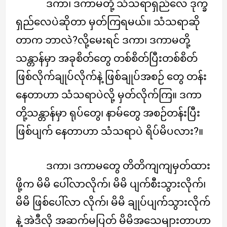
ဒကာ၊ ဒကာမတို့ သံသရာရှည်လေ ဒုက္ခ
ရှည်လေပဲဆိုတာ မှတ်ကြရမယ်။ သံသရာဆို
တာက ဘာလဲ?လို့မေးရင် ဒကာ၊ ဒကာမတို့
သန္တာန်မှာ အခုစိတ်တွေ တစ်စိတ်ပြီးတစ်စိတ်
ဖြစ်လိုက်ချုပ်လိုက်နဲ့ ဖြစ်ချုပ်အစဉ် တွေ တန်း
နေတာဟာ သံသရာပဲလို့ မှတ်လိုက်ကြ။ ဒကာ
တို့သန္တာန်မှာ ရုပ်တွေ၊ နာမ်တွေ အစဉ်တန်းပြီး
ဖြစ်ပျက် နေတာဟာ သံသရာပဲ ရိပ်မိပလား?။
ဒကာ၊ ဒကာမတွေ တိတိကျကျမှတ်ထား
ဖို့က မိမိ ပေါ်လာလိုက်၊ မိမိ ပျက်စီးသွားလိုက်၊
မိမိ ဖြစ်ပေါ်လာ လိုက်၊ မိမိ ချုပ်ပျက်သွားလိုက်
နဲ့ အဲဒီလို အဆက်မပြတ် မိမိအသေများတာဟာ