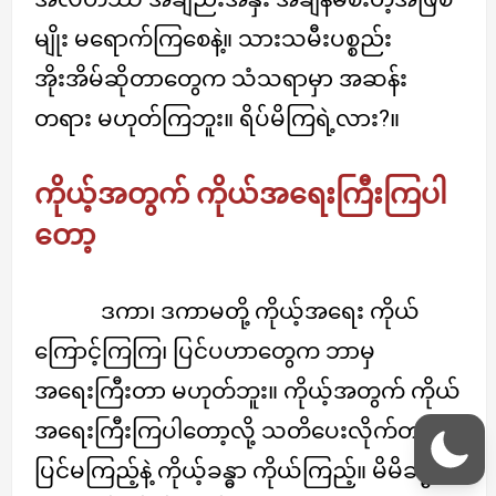
မျိုး မရောက်ကြစေနဲ့။ သားသမီးပစ္စည်း
အိုးအိမ်ဆိုတာတွေက သံသရာမှာ အဆန်း
တရား မဟုတ်ကြဘူး။ ရိပ်မိကြရဲ့လား?။
ကိုယ့်အတွက် ကိုယ်အရေးကြီးကြပါ
တော့
ဒကာ၊ ဒကာမတို့ ကိုယ့်အရေး ကိုယ်
ကြောင့်ကြကြ၊ ပြင်ပဟာတွေက ဘာမှ
အရေးကြီးတာ မဟုတ်ဘူး။ ကိုယ့်အတွက် ကိုယ်
အရေးကြီးကြပါတော့လို့ သတိပေးလိုက်တယ်။
ပြင်မကြည့်နဲ့ ကိုယ့်ခန္ဓာ ကိုယ်ကြည့်။ မိမိခန္ဓာ