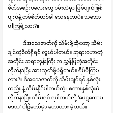
စိတ်အစဉ်ကလေးတွေ ဝမ်းထဲမှာ ဖြစ်ပျက်ဖြစ်
ပျက်နဲ့ တစ်စိတ်တစ်ခါ သေနေတာပဲ။ သဘော
ပါကြရဲ့လား?။
ဒီအသေဇာတ်ကို သိမ်းဖို့ဆိုတော့ သိမ်း
ချင်တဲ့စိတ်ရှိရင် လွယ်ပါတယ်။ ဘုရားဟောတဲ့
အတိုင်း ဆရာဘုန်းကြီး က ညွှန်ပြတဲ့အတိုင်း
လိုက်နာပြီး အားထုတ်ဖို့ပဲရှိတယ်။ ရိပ်မိကြပ
လား?။ ဒီအသေဇာတ်ကို သိမ်းချင်ရင် နှစ်လုံး
တည်း နဲ့ သိမ်းနိုင်ပါတယ်တဲ့။ စကားနှစ်လုံးပဲ
လိုက်နာပြီး သိမ်းရင် ရပါတယ်လို့ ‘ပေဋကောပ
ဒေသ’ ပါဠိတော်မှာ ဟောထား ခဲ့တယ်။