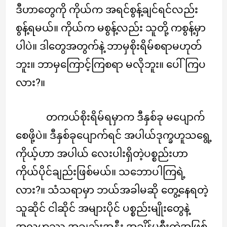
ဒီဟာတွေကို ကိုယ်က အရင်စွန့်ချင်ရင်လည်း
စွန့်ရမယ်။ ကိုယ်က မစွန့်လည်း သူတို့ ကစွန့်မှာ
ပါပဲ။ ဒါတွေအတွက်နဲ့ ဘာမှစိုးရိမ်စရာမဟုတ်
ဘူး။ ဘာမှကြောင့်ကြစရာ မလိုဘူး။ ပေါ်ကြပ
လား?။
တကယ်စိုးရိမ်ရမှာက ဒီနှစ်ခု မပျောက်
စေဖို့ပဲ။ ဒီနှစ်ခုပျောက်ရင် အပါယ်ဒုက္ခဟူသရွေ့
ကိုယ့်ဟာ အပါယ် လေးပါးရှိတဲ့ပစ္စည်းဟာ
ကိုယ်ပိုင်ချည်းဖြစ်မယ်။ သဘောပါကြရဲ့
လား?။ သံသရာမှာ ဘယ်အခါမဆို တွေ့နေရတဲ့
သူဆိုင် ငါဆိုင် အများပိုင် ပစ္စည်းမျိုးတွေနဲ့
အလဟဿ အချည်းအနှီး အချိန်မစီးတဲ့အဖြစ်