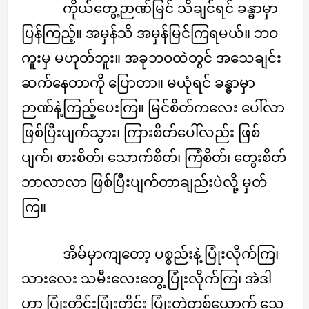
ကိုယ်တွေ့ဉာဏ်မြင် သိချင်ရင် ခန္ဓာမှာ
ပြန်ကြည့်။ အမှန်သိ အမှန်မြင်ကြရမယ်။ ဘဝ
ကူးမှ မဟုတ်ဘူး။ အခုဘဝထဲတွင် အသေချင်း
ဆက်နေတာကို ပြောတာ။ မယုံရင် ခန္ဓာမှာ
ဉာဏ်နဲ့ကြည့်ပေးကြ။ မြင်စိတ်ကလေး ပေါ်လာ
ဖြစ်ပြီးပျက်သွား၊ ကြားစိတ်ပေါ်လည်း ဖြစ်
ပျက်၊ စားစိတ်၊ သောက်စိတ်၊ ကြံစိတ်၊ တွေးစိတ်
ဘာလာလာ ဖြစ်ပြီးပျက်တာချည်းပဲလို့ မှတ်
ကြ။
အိမ်မှာကျတော့ ပစ္စည်းနဲ့ ပြုံးလိုက်ကြ၊
သားလေး သမီးလေးတွေ့ ပြုံးလိုက်ကြ၊ အဲဒါ
ဟာ ပြုံးတိုင်းပြုံးတိုင်း ပြုံးတဲ့တစ်ယောက် သေ