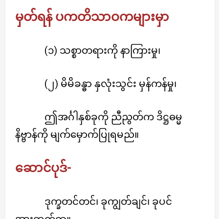
မှတ်ရန် ပကတိသာဝကများမှာ
(၁) သစ္စာတရားကို နာကြားမှု၊
(၂) မိမိခန္ဓာ နှလုံးသွင်း မှန်ကန်မှု၊
ဤအင်္ဂါနှစ်ခုကို ညီညွတ်က ဒိဋ္ဌဓမ္မ
နိဗ္ဗာန်ကို မျက်မှောက်ပြုရမည်။
ဆောင်ပုဒ်-
ဒုက္ခတင်တင်၊ ခုကျွတ်ချင်၊ ခုပင်
အားထုတ်ရာ။