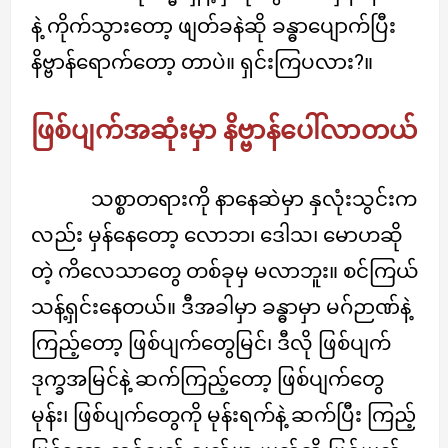
နဲ့ ကိုက်သွားတော့ ဖျတ်ခနဲဆို ခန္ဓာပျောက်ပြီး
နိဗ္ဗာန်ရောက်တော့ တာပဲ။ ရှင်းကြပလား?။
ဖြစ်ပျက်အဆုံးမှာ နိဗ္ဗာန်ပေါ်လာတယ်
သစ္စာတရားကို နာနေဆဲမှာ နှလုံးသွင်းက
လည်း မှန်နေတော့ လောဘ၊ ဒေါသ၊ မောဟဆို
တဲ့ ကိလေသာတွေ တစ်ခုမှ မလာဘူး။ စင်ကြယ်
သန့်ရှင်းနေတယ်။ ဒီအခါမှာ ခန္ဓာမှာ မဂ်ဉာဏ်နဲ့
ကြည့်တော့ ဖြစ်ပျက်တွေမြင်၊ ဒီလို ဖြစ်ပျက်
ဒုက္ခအမြင်နဲ့ ဆက်ကြည့်တော့ ဖြစ်ပျက်တွေ
မုန်း၊ ဖြစ်ပျက်တွေကို မုန်းရက်နဲ့ ဆက်ပြီး ကြည့်