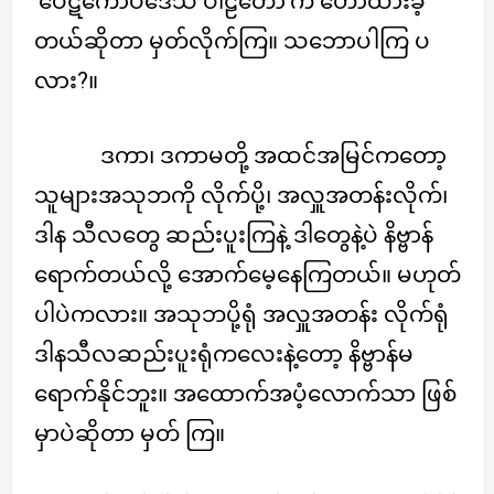
‘ပေဋကောပဒေသ ပါဠိတော်’က ဟောထားခဲ့
တယ်ဆိုတာ မှတ်လိုက်ကြ။ သဘောပါကြ ပ
လား?။
ဒကာ၊ ဒကာမတို့ အထင်အမြင်ကတော့
သူများအသုဘကို လိုက်ပို့၊ အလှူအတန်းလိုက်၊
ဒါန သီလတွေ ဆည်းပူးကြနဲ့ ဒါတွေနဲ့ပဲ နိဗ္ဗာန်
ရောက်တယ်လို့ အောက်မေ့နေကြတယ်။ မဟုတ်
ပါပဲကလား။ အသုဘပို့ရုံ အလှူအတန်း လိုက်ရုံ
ဒါနသီလဆည်းပူးရုံကလေးနဲ့တော့ နိဗ္ဗာန်မ
ရောက်နိုင်ဘူး။ အထောက်အပံ့လောက်သာ ဖြစ်
မှာပဲဆိုတာ မှတ် ကြ။