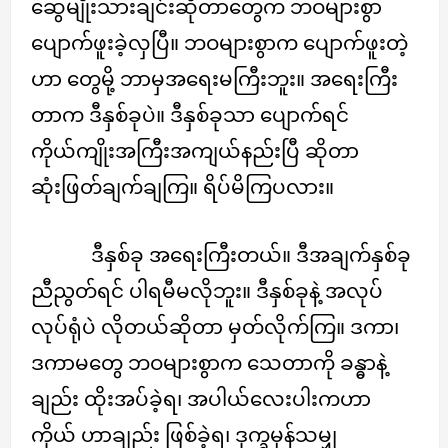
ဆွေမျိုးသားချင်းဆိုတာတွေက ဘဝများစွာ
ပျောက်ဖူးခဲ့လှပြီ။ ဘဝများစွာက ပျောက်ဖူးတဲ့
ဟာ တွေမို့ ဘာမှအရေးမကြီးဘူး။ အရေးကြီး
တာက ဒီနှစ်ခုပဲ။ ဒီနှစ်ခုသာ ပျောက်ရင်
ကိုယ်ကျိုးအကြီးအကျယ်နည်းပြီ ဆိုတာ
ဆုံးဖြတ်ချက်ချကြ။ ရိပ်မိကြပလား။
ဒီနှစ်ခု အရေးကြီးတယ်။ ဒီအချက်နှစ်ခု
ညီညွတ်ရင် ပါရမီမလိုဘူး။ ဒီနှစ်ခုနဲ့ အလုပ်
လုပ်ရုံပဲ လိုတယ်ဆိုတာ မှတ်လိုက်ကြ။ ဒကာ၊
ဒကာမတွေ ဘဝများစွာက သေတာကို ခန္ဓာနဲ့
ချည်း ထိုးအပ်ခဲ့ရ၊ အပါယ်လေးပါးကဟာ
ကိုယ် ဟာချည်း ဖြစ်ခဲ့ရ၊ ဒုက္ခမှန်သမျှ