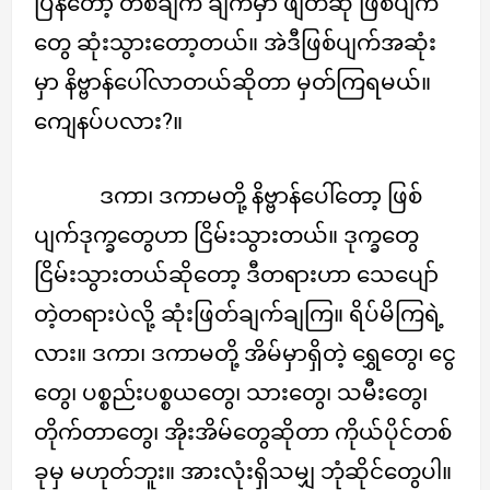
ပြန်တော့ တစ်ချက် ချက်မှာ ဖျတ်ဆို ဖြစ်ပျက်
တွေ ဆုံးသွားတော့တယ်။ အဲဒီဖြစ်ပျက်အဆုံး
မှာ နိဗ္ဗာန်ပေါ်လာတယ်ဆိုတာ မှတ်ကြရမယ်။
ကျေနပ်ပလား?။
ဒကာ၊ ဒကာမတို့ နိဗ္ဗာန်ပေါ်တော့ ဖြစ်
ပျက်ဒုက္ခတွေဟာ ငြိမ်းသွားတယ်။ ဒုက္ခတွေ
ငြိမ်းသွားတယ်ဆိုတော့ ဒီတရားဟာ သေပျော်
တဲ့တရားပဲလို့ ဆုံးဖြတ်ချက်ချကြ။ ရိပ်မိကြရဲ့
လား။ ဒကာ၊ ဒကာမတို့ အိမ်မှာရှိတဲ့ ရွှေတွေ၊ ငွေ
တွေ၊ ပစ္စည်းပစ္စယတွေ၊ သားတွေ၊ သမီးတွေ၊
တိုက်တာတွေ၊ အိုးအိမ်တွေဆိုတာ ကိုယ်ပိုင်တစ်
ခုမှ မဟုတ်ဘူး။ အားလုံးရှိသမျှ ဘုံဆိုင်တွေပါ။