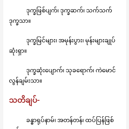
ဒုက္ခဖြစ်ပျက်၊ ဒုက္ခဆက်၊ သက်သက်
ဒုက္ခသာ။
ဒုက္ခမြင်များ၊ အမုန်းပွား၊ မုန်းများချုပ်
ဆုံးရှာ။
ဒုက္ခဆုံးပျောက်၊ သုခရောက်၊ ကဲမောင်
လွန်ချမ်းသာ။
သတိချပ်-
ခန္ဓာရုပ်နာမ်၊ အတန်တန်၊ ထပ်ပြန်ဖြစ်