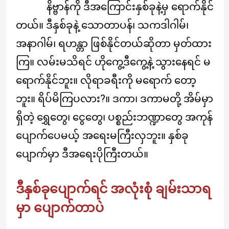
နိဗ္ဗာန်ကို ဒီအကြောင်းနှစ်ခုနဲ့မှ ရောက်နိုင်
တယ်။ ဒီနှစ်ခုနဲ့ သောတာပန်၊ သကဒါဂါမ်၊
အနာဂါမ်၊ ရဟန္တာ ဖြစ်နိုင်တယ်ဆိုတာ မှတ်ထား
ကြ။ လမ်းမသိရင် ဟိုကွေ့ဒီကွေ့နဲ့ သွားနေရင် မ
ရောက်နိုင်ဘူး။ လိုရာခရီးကို မရောက် တော့
ဘူး။ ရိပ်မိကြပလား?။ ဒကာ၊ ဒကာမတို့ အိမ်မှာ
ရှိတဲ့ ရွှေတွေ၊ ငွေတွေ၊ ပစ္စည်းဘဏ္ဍာတွေ အကုန်
ပျောက်ပေမယ့် အရေးမကြီးလှဘူး။ နှစ်ခု
ပျောက်မှာ ဒီအရေးပိုကြီးတယ်။
ဒီနှစ်ခုပျောက်ရင် အလုံးစုံ ချမ်းသာရ
မှာ ပျောက်တာပဲ