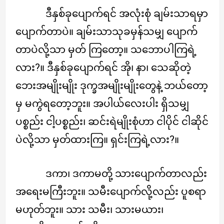
ဒီနှစ်ခုပျောက်ရင် အလုံးစုံ ချမ်းသာရမှာ
ပျောက်တာပဲ။ ချမ်းသာသုခမှန်သမျှ ပျောက်
တာပဲလို့သာ မှတ် ကြတော့။ သဘောပါကြရဲ့
လား?။ ဒီနှစ်ခုပျောက်ရင် အို၊ နာ၊ သေဆိုတဲ့
ဘေးအမျိုးမျိုး ဒုက္ခအမျိုးမျိုးတွေနဲ့ ဘယ်တော့
မှ မကွဲရတော့ဘူး။ အပါယ်လေးပါး ရှိသမျှ
ပစ္စည်း ငါ့ပစ္စည်း၊ ဆင်းရဲမျိုးစုံဟာ ငါပိုင် ငါဆိုင်
ပဲလို့သာ မှတ်ထားကြ။ ရှင်းကြရဲ့လား?။
ဒကာ၊ ဒကာမတို့ သားပျောက်တာလည်း
အရေးမကြီးဘူး။ သမီးပျောက်လို့လည်း ပူစရာ
မဟုတ်ဘူး။ သား သမီး၊ သားမယား၊