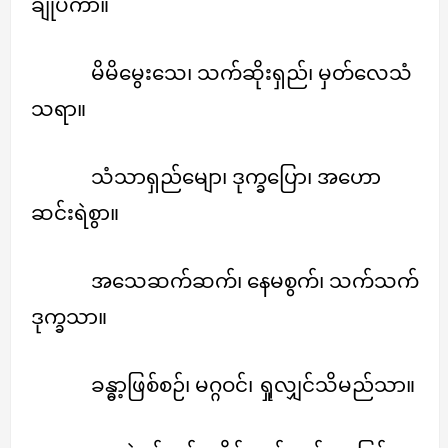
ချုပ်ကာ။
မိမိမွေးသေ၊ သက်ဆိုးရှည်၊ မှတ်လေသံ
သရာ။
သံသာရှည်မျော၊ ဒုက္ခပြော၊ အဟော
ဆင်းရဲစွာ။
အသေဆက်ဆက်၊ နေမစွက်၊ သက်သက်
ဒုက္ခသာ။
ခန္ဓာ့ဖြစ်စဉ်၊ မဂ္ဂဝင်၊ ရှုလျှင်သိမည်သာ။