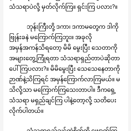
သံသရာပဲလို့ မှတ်လိုက်ကြ။ ရှင်းကြ ပလား?။
ဘုန်းကြီးတို့ ဒကာ၊ ဒကာမတွေက ဒါကို
ဗြုန်းခနဲ မကြောက်ကြဘူး။ အခုလို
အမှန်အကန်သိရတော့ မိမိ မွေးပြီး သေတာကို
အများတွေ့ကြုံရတာ သံသရာရှည်တာပဲဆိုတာ
ပေါ်ကြပလား?။ မိမိမွေးပြီး သေသေနေတာကို
ဉာဏ်နဲ့သိကြရင် အမှန်ကြောက်လာကြမယ်။ မ
သိလို့သာ မကြောက်ကြသေးတာပါ။ ဒီကရှေ့
သံသရာ မရှည်ချင်ကြ ပါနဲ့တော့လို့ သတိပေး
လိုက်ပါတယ်။
သံသရာရှည်ချင်တဲ့စိတ်ကို ဖျောက်ကြ