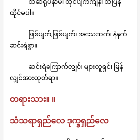
ထဆဲရုပ်နာမ်၊ ထိုင်ပျက်ကျန်၊ ထပြန်
ထိုင်မပါ။
ဖြစ်ပျက်,ဖြစ်ပျက်၊ အသေဆက်၊ နဲနက်
ဆင်းရဲစွာ။
ဆင်းရဲကြောက်လျှင်၊ များလူရှင်၊ မြန်
လျှင်အားထုတ်ရာ။
တရားသား။ ။
သံသရာရှည်လေ ဒုက္ခရှည်လေ