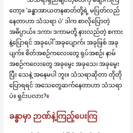
တော့။ ‘ခန္ဓာအာယတနဓာတ်တို့ရဲ့ မပြတ်လည်
နေတာဟာ သံသရာ ပဲ’ ဒါက စာလိုပြောတဲ့
အဓိပ္ပာယ်။ ဒကာ၊ ဒကာမတို့ နားလည်တဲ့ စကား
နဲ့ပြောရင် အခုပေါ် အခုပျောက်၊ အခုဖြစ် အခု
ပျက်။ စိတ်အစဉ်ကလေးတွေ ရုပ်အစဉ်၊ နာမ်
အစဉ်ကလေးတွေ အခုမွေး အခုသေ၊ အခုမွေး
ပြီး သေနဲ့ အနေမပါ ဘူး။ သံသရာဆိုတာ တိုတို
ပြောရရင် အသေတွေဆက်နေတာဟာ သံသရာ
ပဲ။ ရှင်းပလား?။
ခန္ဓာမှာ ဉာဏ်နဲ့ကြည့်ပေးကြ