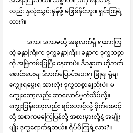
အရေးကြီးတယ်။ သစ္စာတရားကို မနာဘဲနဲ့
လည်း နှလုံးသွင်းမှန်ဖို့ မဖြစ်နိုင်ဘူး။ ရှင်းကြရဲ့
လား?။
ဒကာ၊ ဒကာမတို့ အခုလက်ရှိ ရထားကြ
တဲ့ ခန္ဓာကြီးက ဒုက္ခခန္ဓာကြီး။ ခန္ဓာက ဒုက္ခသစ္စာ
ကို အမြဲတမ်းပြပြီး နေတာပဲ။ ဒီခန္ဓာက ဟိုဘက်
စောင်းပေးရ၊ ဒီဘက်ပြောင်းပေးရ၊ ခြုံရ၊ ရုံရ၊
ကျွေးရမွေးရ အားလုံး ဒုက္ခသစ္စာချည်းပဲ။ မ
ကျွေးတော့လည်း ဆာလောင်မွတ်သိပ်လို့။
ကျွေးပြန်တော့လည်း ရင်တောင့်လို့ ဗိုက်အောင့်
လို့ အစာကမကြေပြန်လို့ အစားမှားလို့နဲ့ အမျိုး
မျိုး ဒုက္ခရောက်ရတယ်။ ရိပ်မိကြရဲ့လား?။