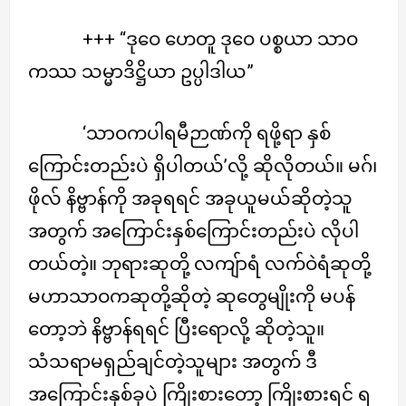
+++ “ဒုဝေ ဟေတူ ဒုဝေ ပစ္စယာ သာဝ
ကဿ သမ္မာဒိဋ္ဌိယာ ဥပ္ပါဒါယ”
‘သာဝကပါရမီဉာဏ်ကို ရဖို့ရာ နှစ်
ကြောင်းတည်းပဲ ရှိပါတယ်’လို့ ဆိုလိုတယ်။ မဂ်၊
ဖိုလ် နိဗ္ဗာန်ကို အခုရရင် အခုယူမယ်ဆိုတဲ့သူ
အတွက် အကြောင်းနှစ်ကြောင်းတည်းပဲ လိုပါ
တယ်တဲ့။ ဘုရားဆုတို့ လကျ်ာရံ လက်ဝဲရံဆုတို့
မဟာသာဝကဆုတို့ဆိုတဲ့ ဆုတွေမျိုးကို မပန်
တော့ဘဲ နိဗ္ဗာန်ရရင် ပြီးရောလို့ ဆိုတဲ့သူ။
သံသရာမရှည်ချင်တဲ့သူများ အတွက် ဒီ
အကြောင်းနှစ်ခုပဲ ကြိုးစားတော့ ကြိုးစားရင် ရ