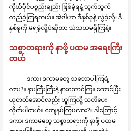
ကိုယ်ပိုင်ပစ္စည်းချည်း ဖြစ်ခဲ့ရနဲ့ သွက်သွက်
လည်ခဲ့ကြရတယ်။ အဲဒါဟာ ဒီနှစ်ခုနဲ့ လွဲခဲ့လို့၊ ဒီ
နှစ်ခုကို မရခဲ့လို့ပဲဆိုတာ သံသယမရှိကြနဲ့။
သစ္စာတရားကို နာဖို့ ပထမ အရေးကြီး
တယ်
ဒကာ၊ ဒကာမတွေ သဘောပါကြရဲ့
လား?။ နားကြီးကြီးနဲ့ နားထောင်ကြ။ ထောင်ပြီး
ယူတတ်အောင်လည်း ယူကြလို့ သတိပေး
လိုက်ပါတယ်။ ကျေနပ်ကြပလား?။ ဒါကြောင့်
ဒကာ၊ ဒကာမတွေ သစ္စာတရားကို နာဖို့ ပထမ