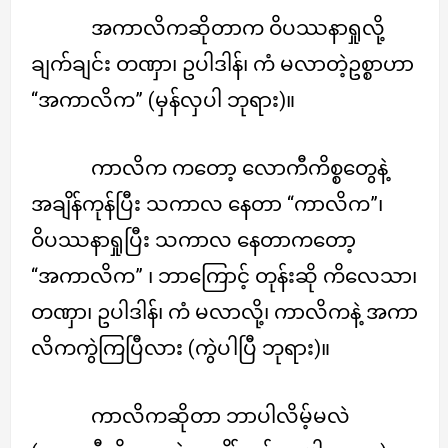
အကာလိကဆိုတာက ဝိပဿနာရှုလို့
ချက်ချင်း တဏှာ၊ ဥပါဒါန်၊ ကံ မလာတဲ့ဥစ္စာဟာ
“အကာလိက” (မှန်လှပါ ဘုရား)။
ကာလိက ကတော့ လောကီကိစ္စတွေနဲ့
အချိန်ကုန်ပြီး သကာလ နေတာ “ကာလိက”၊
ဝိပဿနာရှုပြီး သကာလ နေတာကတော့
“အကာလိက” ၊ ဘာကြောင့် တုန်းဆို ကိလေသာ၊
တဏှာ၊ ဥပါဒါန်၊ ကံ မလာလို့၊ ကာလိကနဲ့ အကာ
လိကကွဲကြပြီလား (ကွဲပါပြီ ဘုရား)။
ကာလိကဆိုတာ ဘာပါလိမ့်မလဲ