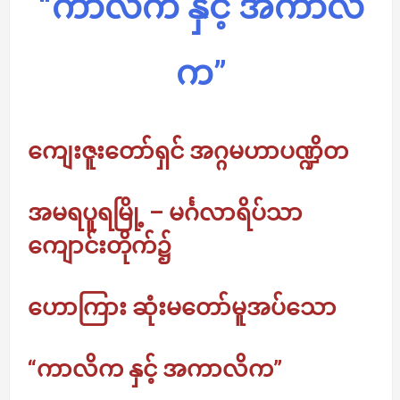
“ကာလိက နှင့် အကာလိ
က”
ကျေးဇူးတော်ရှင် အဂ္ဂမဟာပဏ္ဍိတ
အမရပူရမြို့ – မင်္ဂလာရိပ်သာ
ကျောင်းတိုက်၌
ဟောကြား ဆုံးမတော်မူအပ်သော
“ကာလိက နှင့် အကာလိက”