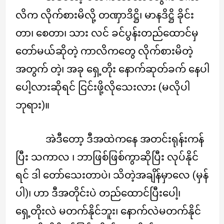
လိက လိုက်စားမိလို့ တဏှာဒိဋ္ဌိ၊ မာနဒိဋ္ဌိ ခိုင်း
တာ၊ စေတာ၊ သား လင် ခင်ပွန်းတည်ထောင်မှ
တော်မယ်ဆိုတဲ့ ကာလိကတွေ လိုက်စားမိတဲ့
အတွက် တဲ့၊ အခု ရှေ့တိုး နောက်ဆုတ်ခက် နေပါ
ပေါ့လားဆိုရင် ငြင်းဖို့လိုသေးလား (မလိုပါ
ဘုရား)။
အဲဒီတော့ ဒီအထဲကနေ အတင်းရုန်းကန်
ပြီး သကာလ ၊ ဘာဖြစ်ဖြစ်ကွာဆိုပြီး လုပ်နိုင်
ရင် ဒါ တော်သေးတာပဲ၊ သိတဲ့အချိန်မှာလေ (မှန်
ပါ)၊ ဟာ ဒီအတိုင်းပဲ တည်ထောင်ပြီးပေါ့၊
ရှေ့တိုးလဲ မတက်နိုင်ဘူး၊ နောက်လဲမတက်နိုင်