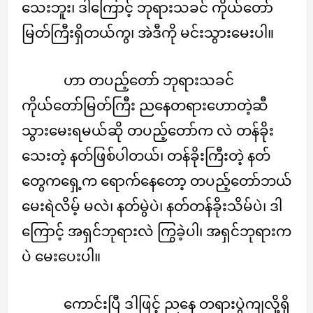
သေးဘူး၊ ဒါကြောင့် ဘုရားသခင် ကိုယ်တော်
မြတ်ကြီးရှိတယ်ကွ၊ အဲဒီကို မင်းသွားမေးပါ။
ဟာ တပည့်တော် ဘုရားသခင်
ကိုယ်တော်မြတ်ကြီး ညနေတရားဟောတဲ့ဆီ
သွားမေးရမယ်ဆို တပည့်တော်က လဲ တန်ခိုး
သေးတဲ့ နတ်ဖြစ်ပါတယ်၊ တန်ခိုးကြီးတဲ့ နတ်
တွေကရှေ့က ရောက်နေတော့ တပည့်တော်ဘယ်
မေးရဲလိမ့် မလဲ၊ နတ်မွဲပဲ၊ နတ်တန်ခိုးသိမ်ပဲ၊ ဒါ
ကြောင့် အရှင်ဘုရားလဲ ကြွခဲ့ပါ၊ အရှင်ဘုရားက
ပဲ မေးပေးပါ။
ကောင်းပြီ ဒါဖြင့် ညနေ တရားပွဲကျလို့ရှိ