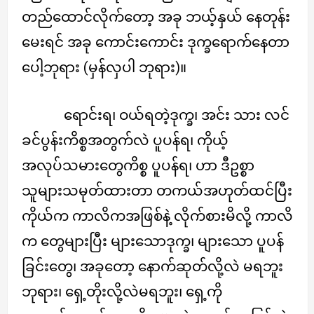
တည်ထောင်လိုက်တော့ အခု ဘယ့်နှယ် နေတုန်း
မေးရင် အခု ကောင်းကောင်း ဒုက္ခရောက်နေတာ
ပေါ့ဘုရား (မှန်လှပါ ဘုရား)။
ရောင်းရ၊ ဝယ်ရတဲ့ဒုက္ခ၊ အင်း သား လင်
ခင်ပွန်းကိစ္စအတွက်လဲ ပူပန်ရ၊ ကိုယ့်
အလုပ်သမားတွေကိစ္စ ပူပန်ရ၊ ဟာ ဒီဥစ္စာ
သူများသမုတ်ထားတာ တကယ်အဟုတ်ထင်ပြီး
ကိုယ်က ကာလိကအဖြစ်နဲ့ လိုက်စားမိလို့ ကာလိ
က တွေများပြီး များသောဒုက္ခ၊ များသော ပူပန်
ခြင်းတွေ၊ အခုတော့ နောက်ဆုတ်လို့လဲ မရဘူး
ဘုရား၊ ရှေ့တိုးလို့လဲမရဘူး၊ ရှေ့ကို