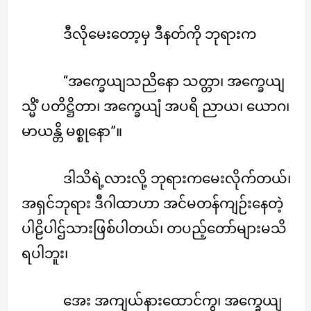
ဒီလိုမေးတော့မှ ဒီနတ်ကို ဘုရားက
“အက္ခေယျသညိနော သတ္တာ၊ အက္ခေယျ
သ္မိံ ပတိဋ္ဌိတာ၊ အက္ခေယျံ အပရိ ညာယ၊ ယောဂ၊
မာယန္တိ မစ္စုနော”။
ဒါသိရဲ့လားလို့ ဘုရားကမေးလိုက်တယ်၊
အရှင်ဘုရား ဒီဂါထာဟာ အင်မတန်ကျဉ်းနေတဲ့
ပါဠိပါဌ်သားဖြစ်ပါတယ်၊ တပည့်တော်များမသိ
ရပါဘူး၊
အေး အကျယ်နားထောင်ကွ၊ အက္ခေယျ