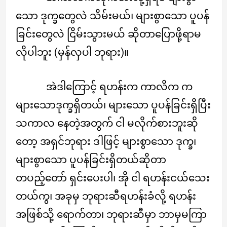
သော ဒုက္ခတွေလဲ သိမ်းမယ်၊ များစွာသော ပူပန်
ခြင်းတွေလဲ ငြိမ်းသွားမယ် ဆိုတာပြောဖို့ရာမ
လိုပါဘူး (မှန်လှပါ ဘုရား)။
အဲဒါကြောင့် ရဟန်းက ကာလိက က
များသောဒုက္ခရှိတယ်၊ များသော ပူပန်ခြင်းရှိပြီး
သကာလ နေတဲ့အတွက် ငါ မလိုက်စားဘူးဆို
တော့ အရှင်ဘုရား ဒါဖြင့် များစွာသော ဒုက္ခ၊
များစွာသော ပူပန်ခြင်းရှိတယ်ဆိုတာ
တပည့်တော် ရှင်းပေးပါ၊ အို ငါ ရဟန်းငယ်သေး
တယ်ကွ၊ အခုမှ ဘုရားဆီရဟန်းခံလို့ ရဟန်း
အဖြစ်သို့ ရောက်တာ၊ ဘုရားဆီမှာ ဘာမှမကြာ