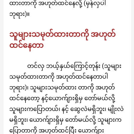
ထားတာကို အဟုတ်ထင်နေလို့ (မှန်လှပါ
ဘုရား)။
သူများသမုတ်ထားတာကို အဟုတ်
ထင်နေတာ
တင်လှ ဘယ့်နှယ်ကြောင့်တုန်း (သူများ
သမုတ်ထားတာကို အဟုတ်ထင်နေတာပါ
ဘုရား)၊ သူများသမုတ်ထား တာကို အဟုတ်
ထင်နေတော့ နင့်ယောက်ျားရှိမှ တော်မယ်လို့
သူများကပြောတယ်၊ နင့် ဆွေလဲမရှိဘူး၊ မျိုးလဲ
မရှိဘူး၊ ယောက်ျားရှိမှ တော်မယ်လို့ သူများက
ပြောတာကို အဟုတ်ထင်ပြီး ယောက်ျား