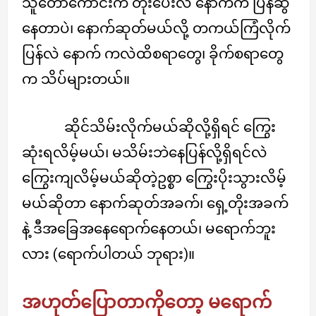
သူတော်ကောင်းက တိုးပေးလဲ နောက်က ပြန်ဆွဲ
နေတာပဲ၊ နောက်ဆုတ်မယ်လို့ တကယ်ကြံလိုက်
ပြန်လဲ နောက် ကလဲထိစရာတွေ၊ ခိုက်စရာတွေ
က သိပ်များတယ်။
ဆိုင်သိမ်းလိုက်မယ်ဆိုလို့ရှိရင် ကြွေး
ဆုံးရလိမ့်မယ်၊ မသိမ်းဘဲနေပြန်လို့ရှိရင်လဲ
ကြွေးကျလိမ့်မယ်ဆိုတဲ့ဥစ္စာ ကြွေးပိုးသွားလိမ့်
မယ်ဆိုတာ နောက်ဆုတ်အခက်၊ ရှေ့တိုးအခက်
နဲ့ ဒီအခြေအနေရောက်နေတယ်၊ မရောက်ဘူး
လား (ရောက်ပါတယ် ဘုရား)။
အဟုတ်ပြောတာကိုတော့ မရောက်